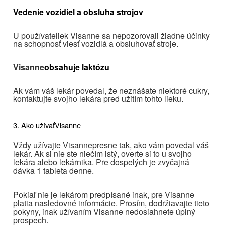
Vedenie vozidiel a obsluha strojov
U používateliek Visanne sa nepozorovali žiadne účinky
na schopnosť viesť vozidlá a obsluhovať stroje.
Visanne
obsahuje laktózu
Ak vám váš lekár povedal, že neznášate niektoré cukry,
kontaktujte svojho lekára pred užitím tohto lieku.
3. A
ko užívať
Visanne
Vždy užívajte
Visanne
presne tak, ako vám povedal váš
lekár. Ak si nie ste niečím istý, overte si to u svojho
lekára alebo lekárnika. Pre dospelých je zvyčajná
dávka 1 tableta denne.
Pokiaľ nie je lekárom predpísané inak, pre Visanne
platia nasledovné informácie. Prosím, dodržiavajte tieto
pokyny, inak užívaním Visanne nedosiahnete úplný
prospech.