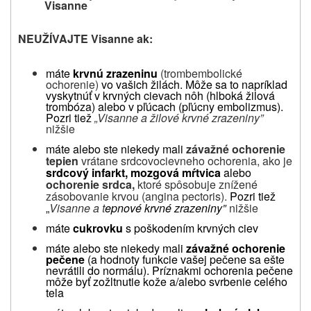
Visanne
NEUŽÍVAJTE
Visanne ak:
máte
krvnú zrazeninu
(trombembolické
ochorenie)
vo vašich žilách. Môže sa to napríklad
vyskytnúť v krvných cievach nôh (hlboká žilová
trombóza) alebo v pľúcach (pľúcny embolizmus).
Pozri tiež
„Visanne a žilové krvné zrazeniny”
nižšie
máte alebo ste niekedy mali
závažné ochorenie
tepien
vrátane srdcovocievneho ochorenia, ako je
srdcový infarkt, mozgová mŕtvica
alebo
ochorenie srdca,
ktoré spôsobuje znížené
zásobovanie krvou (angina pectoris).
Pozri tiež
„
Visanne a t
epnové krvné zrazeniny
"
nižšie
máte
cukrovku
s poškodením krvných ciev
máte alebo ste niekedy mali
závažné ochorenie
pečene
(a hodnoty funkcie vašej pečene sa ešte
nevrátili do normálu). Príznakmi ochorenia pečene
môže byť zožltnutie kože a/alebo svrbenie celého
tela