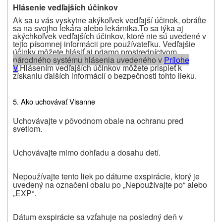
Hlásenie vedľajších účinkov
Ak sa u vás vyskytne akýkoľvek vedľajší účinok, obráťte
sa na svojho lekára alebo lekárnika.
To sa týka aj
akýchkoľvek vedľajších účinkov, ktoré nie sú uvedené v
tejto písomnej informácii pre používateľku.
Vedľajšie
účinky môžete hlásiť aj priamo prostredníctvom
národného systému hlásenia uvedeného v
P
rílohe
V
.
Hlásením vedľajších účinkov môžete prispieť k
získaniu ďalších informácií o bezpečnosti tohto lieku.
5. A
ko uchovávať Visanne
Uchovávajte v pôvodnom obale na ochranu pred
svetlom.
Uchovávajte mimo dohľadu a dosahu detí.
Nepoužívajte
tento liek
po dátume exspirácie, ktorý je
uvedený na
označení obalu po „Nepoužívajte po“ alebo
„EXP“.
Dátum exspirácie sa vzťahuje na posledný deň v