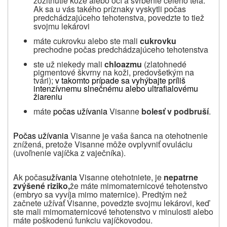
zožltnutie kože alebo očí a svrbenie celého tela.
Ak sa u vás takého príznaky vyskytli počas
predchádzajúceho tehotenstva, povedzte to tiež
svojmu lekárovi
máte cukrovku alebo ste mali
cukrovku
prechodne počas predchádzajúceho tehotenstva
ste už niekedy mali
chloazmu
(zlatohnedé
pigmentové škvrny na koži, predovšetkým na
tvári);
v takomto prípade sa vyhýbajte príliš
intenzívnemu slnečnému alebo ultrafialovému
žiareniu
máte
počas užívania
Visanne
bolesť v podbruší
.
Počas užívania
Visanne je vaša šanca na otehotnenie
znížená, pretože Visanne môže ovplyvniť ovuláciu
(uvoľnenie vajíčka z vaječníka).
Ak počas
užívania
Visanne otehotniete, je
nepatrne
zvýšené riziko,
že máte mimomaternicové tehotenstvo
(embryo sa vyvíja mimo maternice). Predtým než
začnete užívať Visanne, povedzte svojmu lekárovi, keď
ste mali mimomaternicové tehotenstvo v minulosti alebo
máte poškodenú funkciu vajíčkovodou.