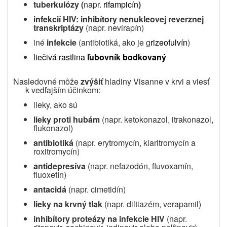
tuberkulózy (
napr.
rifampicín
)
infekcií HIV: inhibítory nenukleovej reverznej
transkriptázy
(napr. nevirapín)
iné
infekcie
(antibiotiká, ako je g
rizeofulvín
)
liečivá rastlina
ľubovník bodkovaný
Nasledovné môže
zvýšiť
hladiny Visanne v krvi a viesť
k vedľajším účinkom:
lieky, ako sú
lieky proti hubám
(napr. ketokonazol, itrakonazol,
flukonazol)
antibiotiká
(napr. erytromycín, klaritromycín a
roxitromycín)
antidepresíva
(napr. nefazodón, fluvoxamín,
fluoxetín)
antacidá
(napr. cimetidín)
lieky na krvný tlak
(napr. diltiazém, verapamil)
inhibítory proteázy na infekcie HIV
(napr.