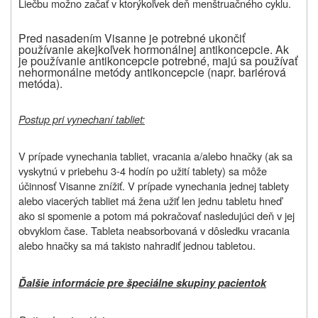
Liečbu možno začať v ktorýkoľvek deň menštruačného cyklu.
Pred nasadením Visanne je potrebné ukončiť
používanie akejkoľvek hormonálnej antikoncepcie. Ak
je používanie antikoncepcie potrebné, majú sa používať
nehormonálne metódy antikoncepcie (napr. bariérová
metóda).
Postup pri vynechaní tabliet:
V prípade vynechania tabliet, vracania a/alebo hnačky (ak sa
vyskytnú v priebehu 3-4 hodín po užití tablety) sa môže
účinnosť Visanne znížiť. V prípade vynechania jednej tablety
alebo viacerých tabliet má žena užiť len jednu tabletu hneď
ako si spomenie a potom má pokračovať nasledujúci deň v jej
obvyklom čase. Tableta neabsorbovaná v dôsledku vracania
alebo hnačky sa má takisto nahradiť jednou tabletou.
Ďalšie informácie pre špeciálne skupiny pacientok