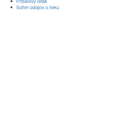
Príbalový leták
Súhrn údajov o lieku