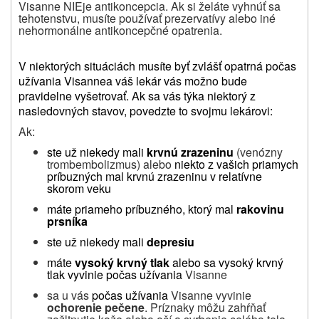
Visanne
NIE
je antikoncepcia. Ak si želáte vyhnúť sa
tehotenstvu, musíte používať prezervatívy alebo iné
nehormonálne antikoncepčné opatrenia.
V niektorých situáciách musíte byť zvlášť opatrná počas
užívania
Visanne
a váš lekár vás možno bude
pravidelne vyšetrovať. Ak sa vás týka niektorý z
nasledovných stavov, povedzte to svojmu lekárovi:
Ak:
ste už niekedy mali
krvnú zrazeninu
(venózny
trombembolizmus) alebo
niekto z vašich priamych
príbuzných mal krvnú zrazeninu v relatívne
skorom veku
máte priameho príbuzného, ktorý mal
rakovinu
prsníka
ste už niekedy mali
depresiu
máte
vysoký krvný tlak
alebo
sa vysoký krvný
tlak vyvinie počas užívania
Visanne
sa u vás
počas užívania
Visanne vyvinie
ochorenie pečene
. Príznaky môžu zahŕňať