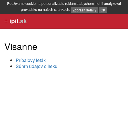
Používame cookie na personalizáciu reklám a abychom mohli analyzovať
prevádzku na našich stránkach.
Zobrazit detaily
OK
+
ipil
.sk
Visanne
Príbalový leták
Súhrn údajov o lieku