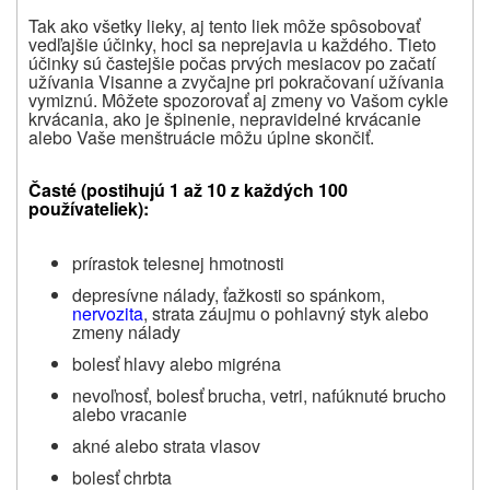
Tak ako všetky lieky, aj
tento liek
môže spôsobovať
vedľajšie účinky, hoci sa neprejavia u každého. Tieto
účinky sú častejšie počas prvých mesiacov po začatí
užívania Visanne a zvyčajne pri pokračovaní užívania
vymiznú. Môžete spozorovať aj zmeny vo Vašom cykle
krvácania, ako je špinenie, nepravidelné krvácanie
alebo Vaše menštruácie môžu úplne skončiť.
Časté
(postihujú 1 až 10 z každých 100
používateliek):
prírastok telesnej hmotnosti
depresívne nálady, ťažkosti so spánkom,
nervozita
, strata záujmu o pohlavný styk alebo
zmeny nálady
bolesť hlavy alebo migréna
nevoľnosť, bolesť brucha, vetri, nafúknuté brucho
alebo vracanie
akné alebo strata vlasov
bolesť chrbta