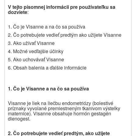
V tejto písomnej informácii pre používateľku sa
dozviete
:
1. Čo je Visanne a na čo sa používa
2.
Čo potrebujete vedieť predtým
ako užijete Visanne
3. Ako užívať Visanne
4. Možné vedľajšie účinky
5. Ako uchovávať Visanne
6.
Obsah balenia a ď
alšie informácie
1. Čo je Visanne a na čo sa používa
Visanne je liek na liečbu
endometriózy (bolestivé
príznaky vyvolané
premiestneným tkanivom výstelky
maternice). Visanne obsahuje hormón gestagén
dienogest.
2.
Čo potrebujete vedieť predtým,
ako užijete