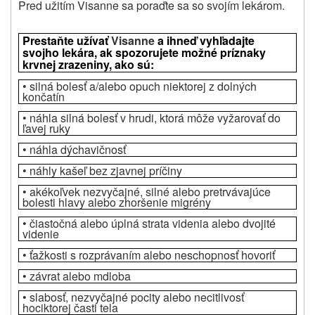
Pred užitím Visanne sa
poraďte sa so svojím lekárom.
Prestaňte užívať
Visanne
a ihneď vyhľadajte
svojho lekára, ak spozorujete možné príznaky
krvnej zrazeniny, ako sú:
• silná bolesť a/alebo opuch niektorej z dolných
končatín
• náhla silná bolesť v hrudi, ktorá môže vyžarovať do
ľavej ruky
• náhla dýchavičnosť
• náhly kašeľ bez zjavnej príčiny
• akékoľvek nezvyčajné, silné alebo pretrvávajúce
bolesti hlavy alebo zhoršenie migrény
• čiastočná alebo úplná strata videnia alebo dvojité
videnie
• ťažkosti s rozprávaním alebo neschopnosť hovoriť
• závrat alebo mdloba
• slabosť, nezvyčajné pocity alebo necitlivosť
hociktorej časti tela