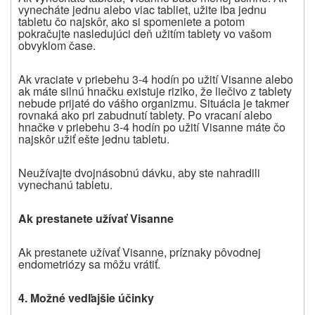
vynecháte jednu alebo viac tabliet, užite iba jednu
tabletu čo najskôr, ako si spomeniete a potom
pokračujte nasledujúci deň užitím tablety vo vašom
obvyklom čase.
Ak vraciate v priebehu 3-4 hodín po užití Visanne alebo
ak máte silnú hnačku existuje riziko, že liečivo z tablety
nebude prijaté do vášho organizmu. Situácia je takmer
rovnaká ako pri zabudnutí tablety. Po vracaní alebo
hnačke v priebehu 3-4 hodín po užití Visanne máte čo
najskôr užiť ešte jednu tabletu.
Neužívajte dvojnásobnú dávku, aby ste nahradili
vynechanú tabletu.
Ak prestanete užívať Visanne
Ak prestanete užívať Visanne, príznaky pôvodnej
endometriózy sa môžu vrátiť.
4. Možné vedľajšie účinky