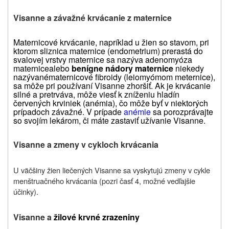
Visanne a závažné krvácanie z maternice
Maternicové krvácanie, napríklad u žien so stavom, pri
ktorom sliznica maternice (endometrium) prerastá do
svalovej vrstvy maternice sa nazýva adenomyóza
maternice
alebo
benígne nádory maternice
niekedy
nazývané
maternicové fibroidy (leiomyómom meternice),
sa môže pri používaní Visanne zhoršiť. Ak je krvácanie
silné a pretrváva, môže viesť k zníženiu hladín
červených krviniek (anémia), čo môže byť v niektorých
prípadoch závažné. V prípade
anémie
sa porozprávajte
so svojím lekárom, či máte zastaviť užívanie Visanne.
Visanne a zmeny v cykloch krvácania
U väčšiny žien liečených Visanne sa vyskytujú zmeny v cykle
menštruačného krvácania (pozri časť 4, možné vedľajšie
účinky).
Visanne a
žilové krvné zrazeniny