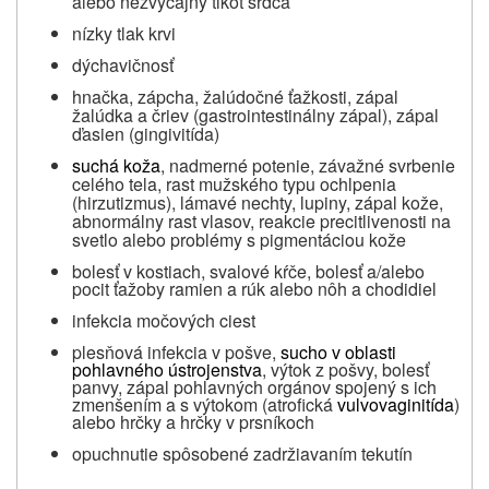
alebo nezvyčajný tlkot srdca
nízky tlak krvi
dýchavičnosť
hnačka, zápcha, žalúdočné ťažkosti, zápal
žalúdka a čriev (gastrointestinálny zápal), zápal
ďasien (gingivitída)
suchá koža
, nadmerné potenie, závažné svrbenie
celého tela, rast mužského typu ochlpenia
(hirzutizmus), lámavé nechty, lupiny, zápal kože,
abnormálny rast vlasov, reakcie precitlivenosti na
svetlo alebo problémy s pigmentáciou kože
bolesť v kostiach, svalové kŕče, bolesť a/alebo
pocit ťažoby ramien a rúk alebo nôh a chodidiel
infekcia močových ciest
plesňová infekcia v pošve,
sucho v oblasti
pohlavného ústrojenstva
, výtok z pošvy, bolesť
panvy, zápal pohlavných orgánov spojený s ich
zmenšením a s výtokom (atrofická
vulvovaginitída
)
alebo hrčky a hrčky v prsníkoch
opuchnutie spôsobené zadržiavaním tekutín