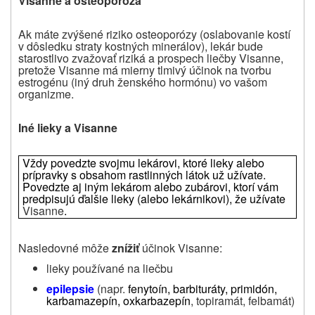
Visanne a osteoporóza
Ak máte zvýšené riziko osteoporózy (oslabovanie kostí
v dôsledku straty kostných minerálov), lekár bude
starostlivo zvažovať riziká a prospech liečby Visanne,
pretože Visanne má mierny tlmivý účinok na tvorbu
estrogénu (iný druh ženského hormónu) vo vašom
organizme.
Iné lieky a
Visanne
Vždy povedzte svojmu lekárovi, ktoré lieky alebo
prípravky s obsahom rastlinných látok už užívate.
Povedzte aj iným lekárom alebo zubárovi, ktorí vám
predpisujú ďalšie lieky (alebo lekárnikovi), že užívate
Visanne
.
Nasledovné môže
znížiť
účinok Visanne:
lieky používané na liečbu
epilepsie
(napr.
fenytoín,
barbituráty, primidón,
karbamazepín, oxkarbazepín
, topiramát, felbamát)