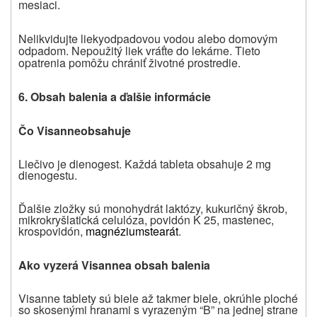
mesiaci.
Nelikvidujte lieky
odpadovou vodou alebo domovým
odpadom. Nepoužitý liek vráťte do lekárne. Tieto
opatrenia pomôžu chrániť životné prostredie.
6.
Obsah balenia a
ďalšie informácie
Čo
Visanne
obsahuje
Liečivo je dienogest. Každá tableta obsahuje 2 mg
dienogestu.
Ďalšie zložky sú monohydrát laktózy, kukuričný škrob,
mikrokryšlatická celulóza, povidón K 25, mastenec,
krospovidón,
magnéziumstearát
.
Ako vyzerá
Visanne
a obsah balenia
Visanne tablety sú biele až takmer biele, okrúhle ploché
so skosenými hranami s vyrazeným “B” na jednej strane