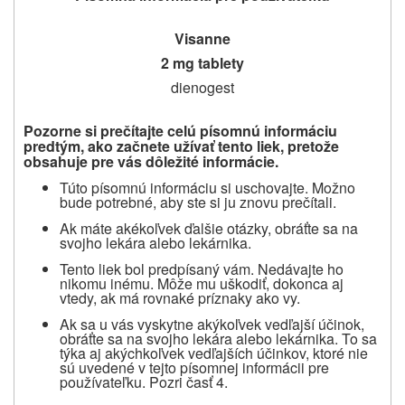
Visanne
2 mg tablety
dienogest
Pozorne si prečítajte celú písomnú informáciu
predtým, ako začnete užívať
tento liek, pretože
obsahuje pre vás dôležité informácie.
Túto písomnú informáciu si uschovajte. Možno
bude potrebné, aby ste si ju znovu prečítali.
Ak máte akékoľvek ďalšie otázky, obráťte sa na
svojho lekára alebo lekárnika.
Tento liek bol predpísaný vám. Nedávajte ho
nikomu inému. Môže mu uškodiť, dokonca aj
vtedy, ak má rovnaké príznaky ako vy.
Ak sa u vás vyskytne akýkoľvek vedľajší účinok,
obráťte sa na svojho lekára alebo lekárnika.
To sa
týka aj akýchkoľvek vedľajších účinkov, ktoré nie
sú uvedené v tejto písomnej informácii pre
používateľku.
Pozri časť 4.