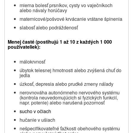
mierna bolesť prsníkov, cysty vo vaječníkoch
alebo návaly horúčavy
maternicové/pošvové krvácanie vrátane špinenia
slabosť alebo podráždenosť
Menej časté
(postihujú 1 až 10 z každých 1 000
používateliek):
málokrvnosť
úbytok telesnej hmotnosti alebo zvýšená chuť do
jedla
úzkosť, depresia alebo prudké zmeny nálady
nerovnováha autonómneho nervového systému
(kontrola neuvedomujúcich si fyzických funkcií,
napr. potenie) alebo narušená pozornosť
sucho v očiach
hučanie v ušiach
nešpecifikovateľné ťažkosti obehového systému