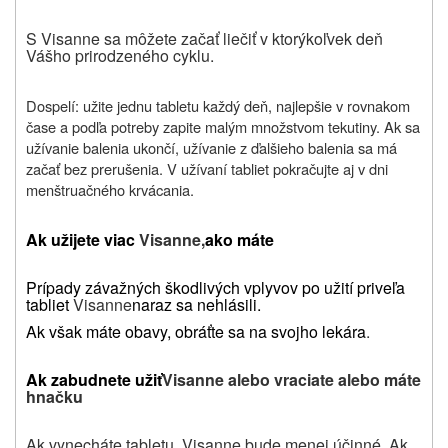
S Visanne sa môžete začať liečiť v ktorýkoľvek deň
Vášho prirodzeného cyklu.
Dospelí: užite jednu tabletu každý deň, najlepšie v rovnakom
čase a podľa potreby zapite malým množstvom tekutiny. Ak sa
užívanie balenia ukončí, užívanie z ďalšieho balenia sa má
začať bez prerušenia. V užívaní tabliet pokračujte aj v dni
menštruačného krvácania.
Ak užijete viac
Visanne,
ako máte
Prípady závažných škodlivých vplyvov po užití priveľa
tabliet
Visanne
naraz sa nehlásili.
Ak však máte obavy, obráťte sa na svojho lekára
.
Ak zabudnete užiť
Visanne alebo vraciate alebo máte
hnačku
Ak vynecháte tabletu, Visanne bude menej účinné. Ak