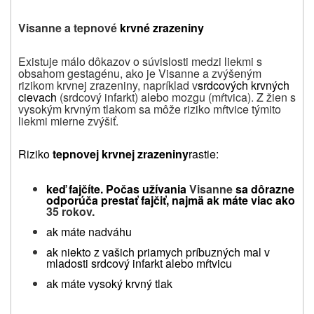
Visanne a tepnové
krvné zrazeniny
Existuje málo dôkazov o súvislosti medzi liekmi s
obsahom gestagénu, ako je Visanne a zvýšeným
rizikom krvnej zrazeniny,
napríklad
v
srdcových krvných
cievach
(srdcový infarkt) alebo mozgu (mŕtvica)
. Z žien s
vysokým krvným tlakom sa môže riziko mŕtvice týmito
liekmi mierne zvýšiť.
Riziko
tepnovej krvnej zrazeniny
rastie:
keď fajčíte. Počas užívania
Visanne
sa dôrazne
odporúča
prestať fajčiť, najmä ak máte
viac ako
35 rokov.
ak máte nadváhu
ak niekto z vašich priamych príbuzných mal v
mladosti srdcový infarkt alebo mŕtvicu
ak máte vysoký krvný tlak