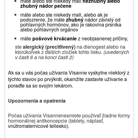
máte alebo ste niekedy mali
nezhubný alebo
zhubný nádor pečene
máte alebo ste niekedy mali, alebo ak je
podozrenie, že máte
zhubný
nádor závislý od
pohlavných hormónov, ako je rakovina prsníka
alebo pohlavných orgánov
máte
pošvové krvácanie
z neobjasnenej príčiny,
ste
alergický (precitlivený)
na dienogest alebo na
ktorúkoľvek z ďalších zložiek
tohto lieku.
(uvedených
v časti 6 a na konci časti 2)
Ak sa u vás počas užívania Visanne vyskytne niektorý z
týchto stavov po prvýkrát, okamžite zastavte užívanie a
poraďte sa so svojím lekárom.
Upozornenia a opatrenia
Počas užívania Visanne
nesmiete používať žiadne formy
hormonálnej antikoncepcie (tablety, náplasť,
vnútromaternicové teliesko).