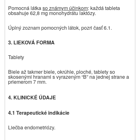
Pomocná látka
so známym účinkom
: každá tableta
obsahuje 62,8 mg monohydrátu laktózy.
Úplný zoznam pomocných látok, pozri časť 6.1.
3. LIEKOVÁ FORMA
Tablety
Biele až takmer biele, okrúhle, ploché, tablety so
skosenými hranami s vyrazeným “B” na jednej strane a
priemerom 7 mm.
4. KLINICKÉ ÚDAJE
4.1 Terapeutické indikácie
Liečba endometriózy.