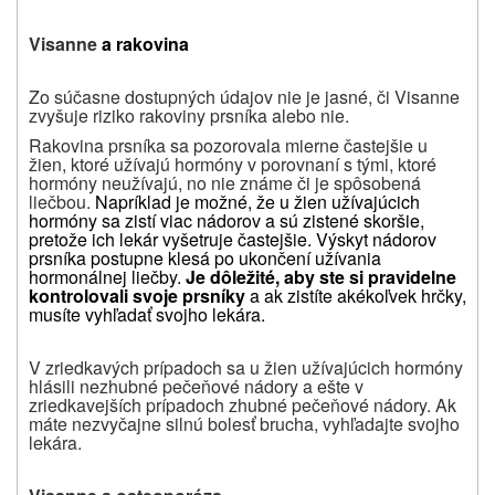
Visanne
a rakovina
Zo súčasne dostupných údajov nie je jasné, či Visanne
zvyšuje riziko rakoviny prsníka alebo nie.
Rakovina prsníka sa pozorovala mierne častejšie u
žien, ktoré užívajú hormóny v porovnaní s tými, ktoré
hormóny neužívajú, no nie známe či je spôsobená
liečbou.
Napríklad je možné, že u žien užívajúcich
hormóny sa zistí viac nádorov a sú zistené skoršie,
pretože ich lekár vyšetruje častejšie. Výskyt nádorov
prsníka postupne klesá po ukončení užívania
hormonálnej liečby.
Je dôležité, aby ste si pravidelne
kontrolovali svoje prsníky
a ak zistíte akékoľvek hrčky,
musíte vyhľadať svojho lekára.
V zriedkavých prípadoch sa u žien užívajúcich hormóny
hlásili nezhubné pečeňové nádory a ešte v
zriedkavejších prípadoch zhubné pečeňové nádory. Ak
máte nezvyčajne silnú bolesť brucha, vyhľadajte svojho
lekára.