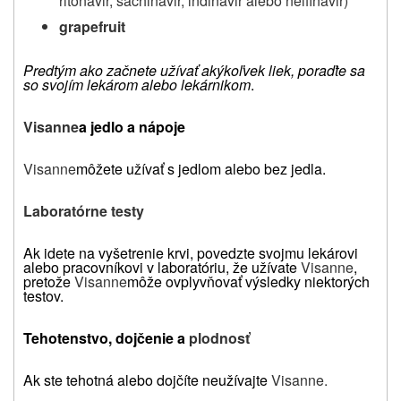
ritonavir, sachinavir, indinavir alebo nelfinavir)
grapefruit
Predtým ako začnete užívať akýkoľvek liek, poraďte sa
so svojím lekárom alebo lekárnikom
.
Visanne
a jedlo a nápoje
Visanne
môžete užívať s jedlom alebo bez jedla.
Laboratórne testy
Ak idete na vyšetrenie krvi, povedzte svojmu lekárovi
alebo pracovníkovi v laboratóriu, že užívate
Visanne
,
pretože
Visanne
môže ovplyvňovať výsledky niektorých
testov.
Tehotenstvo, dojčenie a
plodnosť
Ak ste tehotná alebo dojčíte neužívajte
Visanne.