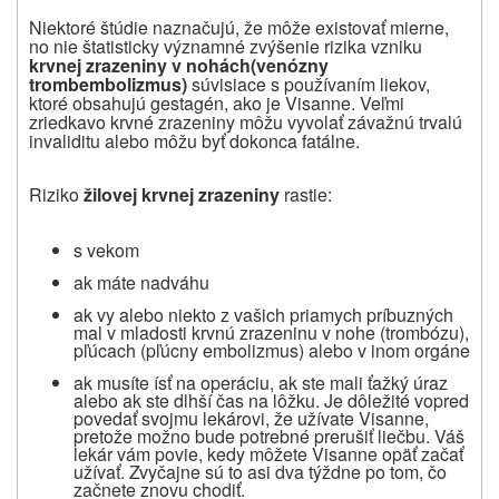
Niektoré štúdie naznačujú, že môže existovať mierne,
no nie štatisticky významné zvýšenie rizika vzniku
krvnej zrazeniny v nohách
(venózny
trombembolizmus)
súvisiace s používaním liekov,
ktoré obsahujú gestagén, ako je Visanne. Veľmi
zriedkavo krvné zrazeniny môžu vyvolať závažnú trvalú
invaliditu alebo môžu byť dokonca fatálne.
Riziko
žilovej krvnej zrazeniny
rastie:
s vekom
ak máte nadváhu
ak vy alebo niekto z vašich priamych príbuzných
mal v mladosti krvnú zrazeninu v nohe (trombózu),
pľúcach (pľúcny embolizmus) alebo v inom orgáne
ak musíte ísť na operáciu, ak ste mali ťažký úraz
alebo ak ste dlhší čas na lôžku. Je dôležité vopred
povedať svojmu lekárovi, že užívate Visanne,
pretože možno bude potrebné prerušiť liečbu. Váš
lekár vám povie, kedy môžete Visanne opäť začať
užívať. Zvyčajne sú to asi dva týždne po tom, čo
začnete znovu chodiť.