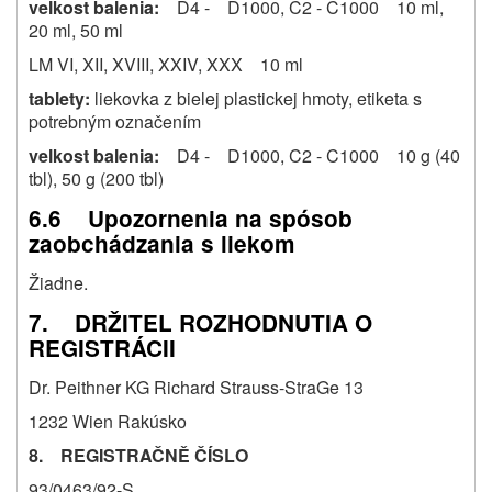
velkost balenia:
D4 - D1000, C2 - C1000 10 ml,
20 ml, 50 ml
LM VI, XII, XVIII, XXIV, XXX 10 ml
tablety:
liekovka z bielej plastickej hmoty, etiketa s
potrebným označením
velkost balenia:
D4 - D1000, C2 - C1000 10 g (40
tbl), 50 g (200 tbl)
6.6 Upozornenia na spósob
zaobchádzania s liekom
Žiadne.
7. DRŽITEL ROZHODNUTIA O
REGISTRÁCII
Dr. Peithner KG Richard Strauss-StraGe 13
1232 Wien Rakúsko
8. REGISTRAČNĚ ČÍSLO
93/0463/92-S