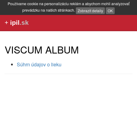
Používame cookie na personalizáciu reklám a abychom mohli analyzovať
prevádzku na našich stránkach.
Zobrazit detaily
OK
+
ipil
.sk
VISCUM ALBUM
Súhrn údajov o lieku