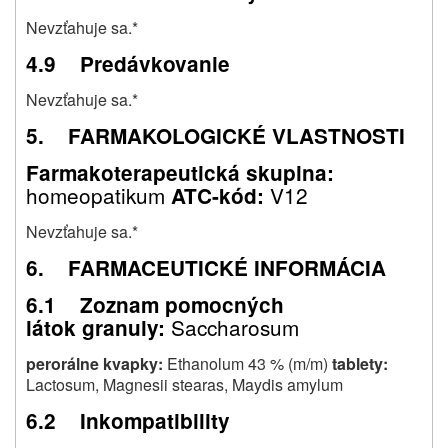
Nevzťahuje sa.*
4.9 Predávkovanie
Nevzťahuje sa.*
5. FARMAKOLOGICKÉ VLASTNOSTI
Farmakoterapeutická skupina:
homeopatikum
V12
ATC-kód:
Nevzťahuje sa.*
6. FARMACEUTICKÉ INFORMÁCIA
6.1 Zoznam pomocných
Saccharosum
látok granuly:
perorálne kvapky:
Ethanolum 43 % (m/m)
tablety:
Lactosum, Magnesii stearas, Maydis amylum
6.2 Inkompatibility