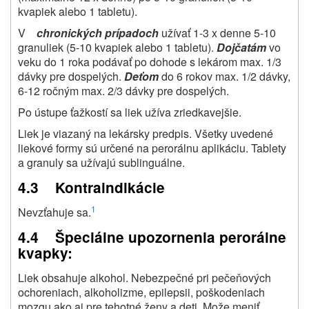
kvapiek alebo 1 tabletu).
V
chronických prípadoch
užívať 1-3 x denne 5-10
granuliek (5-10 kvapiek alebo 1 tabletu).
Dojčatám
vo
veku do 1 roka podávať po dohode s lekárom max. 1/3
dávky pre dospelých.
Deťom
do 6 rokov max. 1/2 dávky,
6-12 ročným max. 2/3 dávky pre dospelých.
Po ústupe ťažkostí sa liek užíva zriedkavejšie.
Liek je viazaný na lekársky predpis. Všetky uvedené
liekové formy sú určené na perorálnu aplikáciu. Tablety
a granuly sa užívajú sublinguálne.
4.3 Kontraindikácie
1
Nevzťahuje sa.
4.4 Špeciálne upozornenia perorálne
kvapky:
Liek obsahuje alkohol. Nebezpečné pri pečeňových
ochoreniach, alkoholizme, epilepsii, poškodeniach
mozgu ako aj pre tehotné ženy a deti. Može meniť,