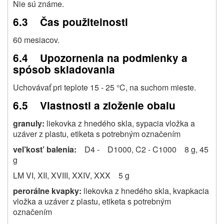
Nie sú známe.
6.3 Čas použitelnosti
60 mesiacov.
6.4 Upozornenia na podmienky a
spósob skladovania
Uchovávať pri teplote 15 - 25 °C, na suchom mieste.
6.5 Vlastnosti a zloženie obalu
granuly:
liekovka z hnedého skla, sypacia vložka a
uzáver z plastu, etiketa s potrebným označením
vel’kost’ balenia:
D4 - D1000, C2 - C1000 8 g, 45
g
LM VI, XII, XVIII, XXIV, XXX 5 g
perorálne kvapky:
liekovka z hnedého skla, kvapkacia
vložka a uzáver z plastu, etiketa s potrebným
označením