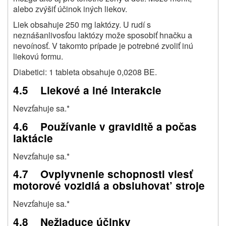
alebo zvýšiť účinok iných liekov.
Liek obsahuje 250 mg laktózy. U rudí s
neznášanlivosťou laktózy može sposobiť hnačku a
nevoínosť. V takomto prípade je potrebné zvoliť inú
liekovú formu.
Diabetici: 1 tableta obsahuje 0,0208 BE.
4.5 Liekové a iné interakcie
Nevzťahuje sa.*
4.6 Používanie v graviditě a počas
laktácie
Nevzťahuje sa.*
4.7 Ovplyvnenie schopnosti viesť
motorové vozidlá a obsluhovat’ stroje
Nevzťahuje sa.*
4.8 Nežiaduce účinky