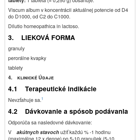
tablety:
1 tableta (= 0,250 g) obsahuje:
Viscum album v koncentrácii aktuálnej potencie od D4
do D1000, od C2 do C1000.
Dilutio homeopathica in lactoso.
3. LIEKOVÁ FORMA
granuly
perorálne kvapky
tablety
4. klinické Údaje
4.1 Terapeutické indikácie
1
Nevzťahuje sa.
4.2 Dávkovanie a spósob podávania
Odporúča sa nasledovné dávkovanie:
V
akútnych stavoch
užiť každú % -1 hodinu
(maximálne 12 x denne) po 5-10 granuliek (5-10