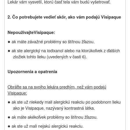
Lekár vám vysvetlí, ktorú časť tela vám budú vyšetrovať.
2. Čo potrebujete vedieť skôr, ako vám podajú
Visipaque
Nepoužívajte
Visipaque:
●
ak máte závažné problémy so štítnou žľazou.
●
ak ste alergický na
iodixanol
alebo na ktorúkoľvek z ďalších
zložiek
tohto lieku (uvedených v časti 6)
.
Upozornenia a opatrenia
Obráťte sa na svojho lekára predtým, než vám podajú
Visipaque
:
●
ak ste už niekedy mali alergickú reakciu po podobnom lieku
ako je Visipaque, nazývaný kontrastná látka.
●
ak máte akékoľvek problémy so štítnou žľazou.
●
ak ste už mali nejakú alergickú reakciu.