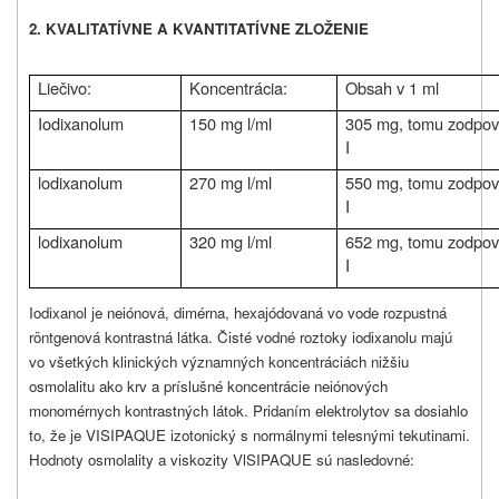
2. KVALITATÍVNE A KVANTITATÍVNE ZLOŽENIE
Liečivo:
Koncentrácia:
Obsah v 1 ml
Iodixanolum
150 mg l/ml
305 mg, tomu zodpo
I
lodixanolum
270 mg l/ml
550 mg, tomu zodpo
I
lodixanolum
320 mg l/ml
652 mg, tomu zodpo
I
Iodixanol je neiónová, dimérna, hexajódovaná vo vode rozpustná
röntgenová kontrastná látka. Čisté vodné roztoky iodixanolu majú
vo všetkých klinických významných koncentráciách nižšiu
osmolalitu ako krv a príslušné koncentrácie neiónových
monomérnych kontrastných látok. Pridaním elektrolytov sa dosiahlo
to, že je VISIPAQUE izotonický s normálnymi telesnými tekutinami.
Hodnoty osmolality a viskozity VlSIPAQUE sú nasledovné: