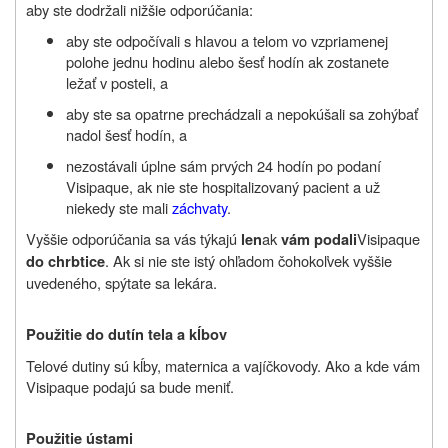
aby ste dodržali nižšie odporúčania:
aby ste odpočívali s hlavou a telom vo vzpriamenej
polohe jednu hodinu alebo šesť hodín ak zostanete
ležať v posteli, a
aby ste sa opatrne prechádzali a nepokúšali sa zohýbať
nadol šesť hodín, a
nezostávali úplne sám prvých 24 hodín po podaní
Visipaque, ak nie ste hospitalizovaný pacient a už
niekedy ste mali
záchvaty
.
Vyššie odporúčania sa vás týkajú
ak
Visipaque
len
vám podali
. Ak si nie ste istý ohľadom čohokoľvek vyššie
do chrbtice
uvedeného, spýtate sa lekára.
Použitie do dutín tela a kĺbov
Telové dutiny sú kĺby, maternica a vajíčkovody. Ako a kde vám
Visipaque podajú sa bude meniť.
Použitie ústami