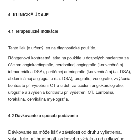
4. KLINICKÉ ÚDAJE
4.1 Terapeutické indikácie
Tento liek je
určený
len na diagnostické použitie.
Röntgenová kontrastná látka na použitie u dospelých pacientov za
účelom angiokardiografie, cerebrálnej angiografie (konvenčná aj
intraarteriálna DSA), periférnej artériografie (konvenčná aj i.a. DSA),
abdominálnej angiografie (i.a. DSA), urografie, venografie, zvýšenia
kontrastu pri vyšetrení CT a u detí za účelom angiokardiografie,
urografie a zvýšenia kontrastu pri vyšetrení CT. Lumbálna,
torakálna, cervikálna myelografia.
4.2 Dávkovanie a spôsob podávania
Dávkovanie sa môže líšiť v závislosti od druhu vyšetrenia,
veku, telesnej hmotnosti, srdcového výdaja a od celkového