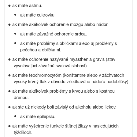
●
ak máte astmu.
ak máte cukrovku.
●
ak máte akékoľvek ochorenie mozgu alebo nádor.
ak máte závažné ochorenie srdca.
ak máte problémy s obličkami alebo aj problémy s
pečeňou a obličkami.
●
ak máte ochorenie nazývané myasthenia gravis (stav
vyvolávajúci závažnú svalovú slabosť)
●
ak máte feochromocytóm (konštantne alebo v záchvatoch
vysoký krvný tlak z dôvodu zriedkavého nádoru nadobličky)
●
ak máte akékoľvek problémy s krvou alebo s kostnou
dreňou.
●
ak ste už niekedy boli závislý od alkoholu alebo liekov.
ak máte epilepsiu.
●
ak máte vyšetrenie funkcie štítnej žľazy v nasledujúcich
týždňoch.