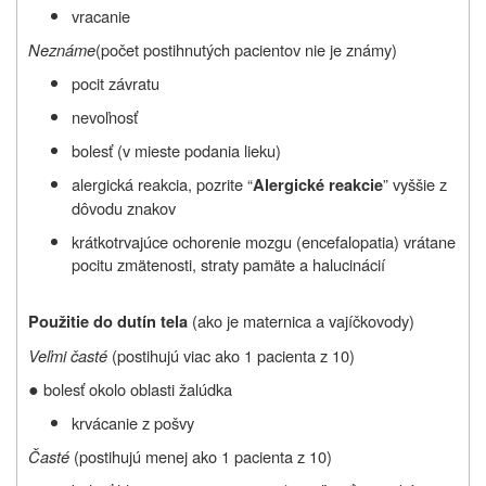
vracanie
Neznáme
(počet postihnutých pacientov nie je známy)
pocit závratu
nevoľnosť
bolesť (
v mieste podania lieku
)
alergická reakcia, pozrite
“
” vyššie z
Alergické reakcie
dôvodu znakov
krátkotrvajúce ochorenie mozgu (encefalopatia) vrátane
pocitu zmätenosti, straty pamäte a halucinácií
(ako je maternica a vajíčkovody)
Použitie do dutín tela
Veľmi časté
(postihujú viac ako 1 pacienta z 10)
●
bolesť okolo oblasti žalúdka
krvácanie z pošvy
Časté
(postihujú menej ako 1 pacienta z 10)