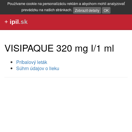
Používame cookie na personalizáciu reklám a abychom mohli analyzovať
prevádzku na našich stránkach.
Zobrazit detaily
OK
+
ipil
.sk
VISIPAQUE 320 mg I/1 ml
Príbalový leták
Súhrn údajov o lieku