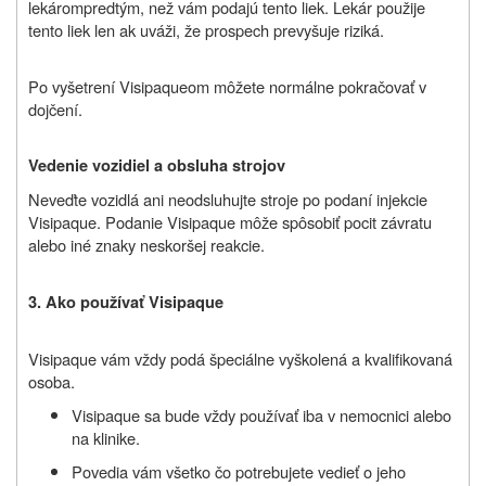
lekárom
predtým, než vám podajú tento liek
. Lekár použije
tento liek len ak uváži, že prospech prevyšuje riziká.
Po vyšetrení
Visipaqueom môžete normálne pokračovať v
dojčení.
Vedenie vozidiel a obsluha strojov
Neveďte vozidlá ani neodsluhujte stroje po podaní injekcie
Visipaque. Podanie Visipaque môže spôsobiť pocit závratu
alebo iné znaky neskoršej reakcie.
3. Ako používať
Visipaque
Visipaque vám vždy podá špeciálne vyškolená a kvalifikovaná
osoba.
Visipaque sa bude vždy používať iba v nemocnici alebo
na klinike.
Povedia vám všetko čo potrebujete vedieť o jeho