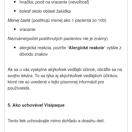
hnačka, pocit na vracanie (nevoľnosť)
bolesť okolo oblasti žalúdka
Menej časté
(postihujú menej ako 1 pacienta zo 100)
vracanie
Neznáme
(počet postihnutých pacientov nie je známy)
alergická reakcia, pozrite
“
” vyššie z
Alergické reakcie
dôvodu znakov
Ak sa u vás vyskytne akýkoľvek vedľajší účinok, obráťte sa na
svojho lekára. To sa týka aj akýchkoľvek vedľajších účinkov,
ktoré nie sú uvedené v tejto písomnej informácii pre
používateľa.
5. Ako uchovávať
Visipaque
Tento liek uchovávajte mimo dohľadu a dosahu detí.