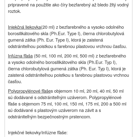
pripravené na použitie ako číry bezfarebný až bledo žltý vodný
roztok.
Injekčná liekovka
(20 ml) z bezfarebného a vysoko odolného
borosilikátového skla (Ph.Eur. Type I), čierna chlorobutylová
gumená zátka (Ph. Eur. Type I), ktorá je zaistená
odstrániteľnou poistkou s farebnou plastovou vrchnou časťou.
Infúzna fľaša
(50 ml, 100 ml, 200 ml, 500 ml) z bezfarebného
a vysoko odolného borosilikátového skla (Ph.Eur. Typ I),
čierna chlorobutylová gumená zátka (Ph. Eur. Typ I), ktorá je
zaistená odstrániteľnou poistkou s farebnou plastovou vrchnou
časťou.
Polypropylénové fľaše
s objemom 10 ml, 20 ml, 40 ml, 50 ml
sú dodávané s odstrániteľným uzáverom. Polypropylénové
fľaše s objemom 75 ml, 100 ml, 150 ml, 175 ml, 200 a 500 ml
sú dodávané s plastovým uzáverom na závit a s
odstrániteľným bezpečnostným prstencom.
Injekčné liekovky/infúzne fľaše: