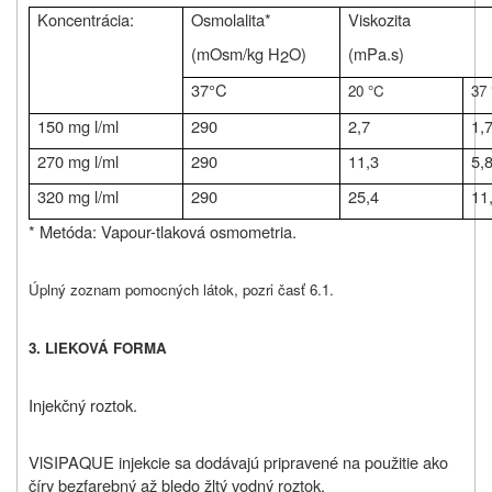
Koncentrácia:
Osmolalita*
Viskozita
(mOsm/kg H
O)
(mPa.s)
2
37°C
20 °C
37
150 mg l/ml
290
2,7
1,
270 mg l/ml
290
11,3
5,
320 mg l/ml
290
25,4
11
* Metóda: Vapour-tlaková osmometria.
Úplný zoznam pomocných látok, pozri časť 6.1.
3. LIEKOVÁ FORMA
Injekčný roztok.
VlSIPAQUE injekcie sa dodávajú pripravené na použitie ako
číry bezfarebný až bledo žltý vodný roztok.