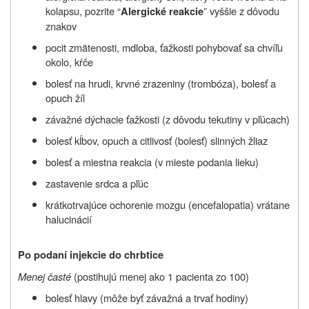
kolapsu, pozrite
“
” vyššie z dôvodu
Alergické reakcie
znakov
pocit zmätenosti, mdloba, ťažkosti pohybovať sa chvíľu
okolo, kŕče
bolesť na hrudi, krvné zrazeniny (trombóza), bolesť a
opuch žíl
závažné dýchacie ťažkosti (z dôvodu tekutiny v pľúcach)
bolesť kĺbov, opuch a citlivosť (bolesť) slinných žliaz
bolesť a miestna reakcia (v mieste podania lieku)
zastavenie srdca a pľúc
krátkotrvajúce ochorenie mozgu (encefalopatia) vrátane
halucinácií
Po podaní injekcie do chrbtice
Menej časté
(postihujú menej ako 1 pacienta zo 100)
bolesť hlavy (môže byť závažná a trvať hodiny)