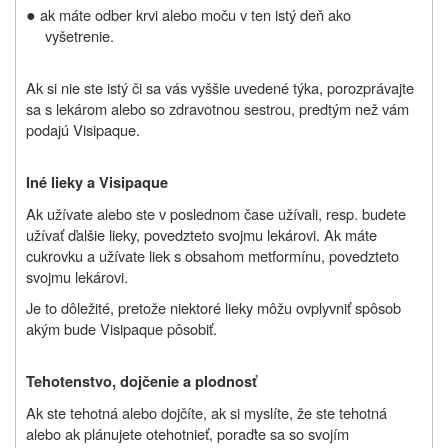
●
ak máte odber krvi alebo moču v ten istý deň ako
vyšetrenie.
Ak si nie ste istý či sa vás vyššie uvedené týka, porozprávajte
sa s lekárom alebo so zdravotnou sestrou, predtým než vám
podajú Visipaque.
Iné lieky a
Visipaque
Ak
užívate
alebo ste v poslednom čase
užívali
, resp. budete
užívať ďalšie lieky, povedzte
to svojmu lekárovi. Ak máte
cukrovku a užívate liek s obsahom metformínu,
povedzte
to
svojmu lekárovi.
Je to dôležité, pretože niektoré lieky môžu ovplyvniť spôsob
akým bude Visipaque pôsobiť.
Tehotenstvo
,
dojčenie
a plodnosť
Ak ste tehotná alebo dojčíte, ak si myslíte, že ste tehotná
alebo ak plánujete otehotnieť
, poraďte sa so svojím