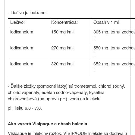
- Liečivo je
lodixanol.
Liečivo:
Koncentrácia:
Obsah v 1 ml
lodixanolum
150 mg l/ml
305 mg, tomu zodpo
I
lodixanolum
270 mg l/ml
550 mg, tomu zodpo
I
lodixanolum
320 mg l/ml
652 mg, tomu zodpo
I
- Ďalšie zložky (pomocné látky) sú
trometamol, chlorid sodný,
chlorid vápenatý, edetan sodno-vápenatý, kyselina
chlorovodíková (na úpravu pH), voda na injekciu.
pH lieku 6,8 - 7,6.
Ako vyzerá Visipaque a obsah balenia
Visipaque je injekčný roztok. VISIPAQUE injekcie sa dodávajú