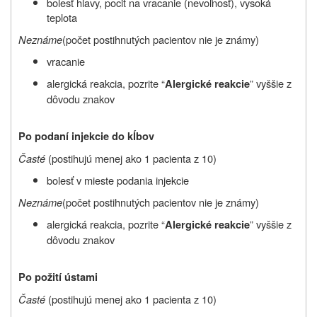
bolesť hlavy, pocit na vracanie (nevoľnosť), vysoká
teplota
Neznáme
(počet postihnutých pacientov nie je známy)
vracanie
alergická reakcia, pozrite
“
” vyššie z
Alergické reakcie
dôvodu znakov
Po podaní injekcie do kĺbov
Časté
(postihujú menej ako 1 pacienta z 10)
bolesť v mieste podania injekcie
Neznáme
(počet postihnutých pacientov nie je známy)
alergická reakcia, pozrite
“
” vyššie z
Alergické reakcie
dôvodu znakov
Po požití ústami
Časté
(postihujú menej ako 1 pacienta z 10)