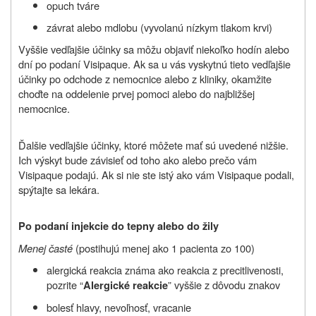
opuch tváre
závrat alebo mdlobu (vyvolanú nízkym tlakom krvi)
Vyššie vedľajšie účinky sa môžu objaviť niekoľko hodín alebo
dní po podaní Visipaque. Ak sa u vás vyskytnú tieto vedľajšie
účinky po odchode z nemocnice alebo z kliniky, okamžite
choďte na oddelenie prvej pomoci alebo do najbližšej
nemocnice.
Ďalšie vedľajšie účinky, ktoré môžete mať sú uvedené nižšie.
Ich výskyt bude závisieť od toho ako alebo prečo vám
Visipaque podajú. Ak si nie ste istý ako vám Visipaque podali,
spýtajte sa lekára.
Po podaní injekcie do tepny alebo do žily
Menej časté
(postihujú menej ako 1 pacienta zo 100)
alergická reakcia známa ako reakcia z precitlivenosti,
pozrite
“
” vyššie z dôvodu znakov
Alergické reakcie
bolesť hlavy, nevoľnosť, vracanie