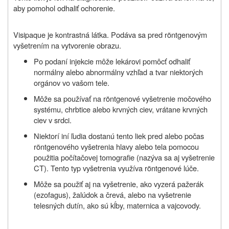
aby pomohol odhaliť ochorenie.
Visipaque je kontrastná látka. Podáva sa pred röntgenovým
vyšetrením na vytvorenie obrazu.
Po podaní injekcie môže lekárovi pomôcť odhaliť
normálny alebo abnormálny vzhľad a tvar niektorých
orgánov vo vašom tele.
Môže sa používať na röntgenové vyšetrenie močového
systému, chrbtice alebo krvných ciev, vrátane krvných
ciev v srdci.
Niektorí iní ľudia dostanú tento liek pred alebo počas
röntgenového vyšetrenia hlavy alebo tela pomocou
použitia počítačovej tomografie (nazýva sa aj vyšetrenie
CT). Tento typ vyšetrenia využíva röntgenové lúče.
Môže sa použiť aj na vyšetrenie, ako vyzerá pažerák
(ezofagus), žalúdok a črevá, alebo na vyšetrenie
telesných dutín, ako sú kĺby, maternica a vajcovody.