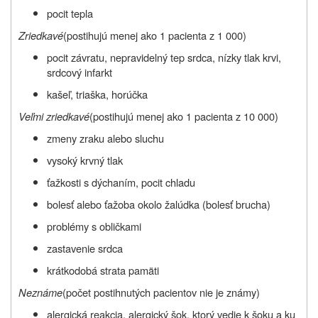
pocit tepla
Zriedkavé
(postihujú menej ako 1 pacienta z 1 000)
pocit závratu, nepravidelný tep srdca, nízky tlak krvi,
srdcový infarkt
kašeľ, triaška, horúčka
Veľmi zriedkavé
(postihujú menej ako 1 pacienta z 10 000)
zmeny zraku alebo sluchu
vysoký krvný tlak
ťažkosti s dýchaním, pocit chladu
bolesť alebo ťažoba okolo žalúdka (bolesť brucha)
problémy s obličkami
zastavenie srdca
krátkodobá strata pamäti
Neznáme
(počet postihnutých pacientov nie je známy)
alergická reakcia, alergický šok, ktorý vedie k šoku a ku