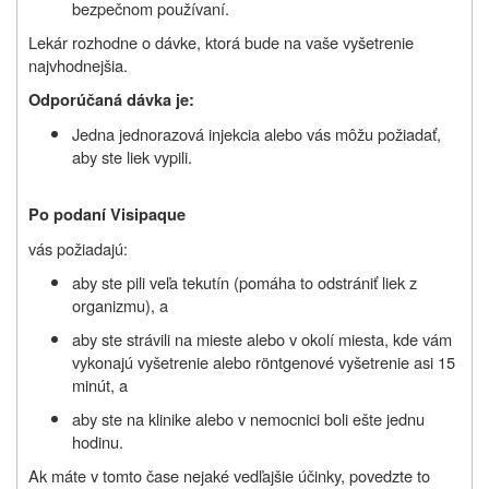
bezpečnom používaní.
Lekár rozhodne o dávke, ktorá bude na vaše vyšetrenie
najvhodnejšia.
Odporúčaná dávka je:
Jedna jednorazová injekcia alebo vás môžu požiadať,
aby ste liek vypili.
Po podaní Visipaque
vás požiadajú:
aby ste pili veľa tekutín (pomáha to odstrániť liek z
organizmu), a
aby ste strávili na mieste alebo v okolí miesta, kde vám
vykonajú vyšetrenie alebo röntgenové vyšetrenie asi 15
minút, a
aby ste na klinike alebo v nemocnici boli ešte jednu
hodinu.
Ak máte v tomto čase nejaké vedľajšie účinky, povedzte to