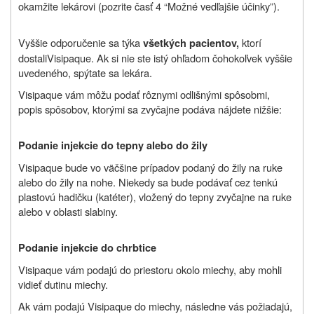
okamžite lekárovi (pozrite časť 4 “Možné vedľajšie účinky”).
Vyššie odporučenie sa týka
ktorí
všetkých pacientov,
dostali
Visipaque. Ak si nie ste istý ohľadom čohokoľvek vyššie
uvedeného, spýtate sa lekára.
Visipaque vám môžu podať rôznymi odlišnými spôsobmi,
popis spôsobov, ktorými sa zvyčajne podáva nájdete nižšie:
Podanie injekcie do tepny alebo do žily
Visipaque bude vo väčšine prípadov podaný do žily na ruke
alebo do žily na nohe. Niekedy sa bude podávať cez tenkú
plastovú hadičku (katéter), vložený do tepny zvyčajne na ruke
alebo v oblasti slabiny.
Podanie injekcie do chrbtice
Visipaque vám podajú do priestoru okolo miechy, aby mohli
vidieť dutinu miechy.
Ak vám podajú Visipaque do miechy, následne vás požiadajú,