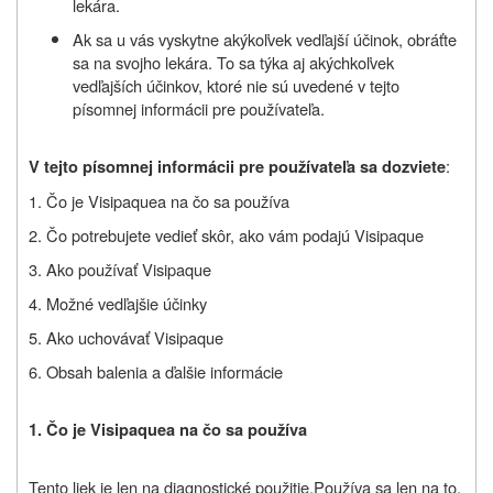
lekára.
Ak sa u vás vyskytne akýkoľvek vedľajší účinok, obráťte
sa na svojho lekára. To sa týka aj akýchkoľvek
vedľajších účinkov, ktoré nie sú uvedené v tejto
písomnej informácii pre používateľa.
:
V tejto písomnej informácii pre používateľa sa dozviete
1. Čo je
Visipaque
a na čo sa používa
2. Čo potrebujete vedieť skôr, ako vám podajú
Visipaque
3. Ako používať
Visipaque
4. Možné vedľajšie účinky
5. Ako uchovávať
Visipaque
6. Obsah balenia a ďalšie informácie
1. Čo je
Visipaque
a na čo sa používa
Tento liek je len na diagnostické použitie.
Používa sa len na to,