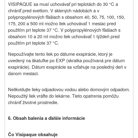
VISIPAQUE sa musí uchovávať pri teplotách do 30 °C a
chrániť pred svetlom. V sklených nádobách a v
polypropylénových fľašiach s obsahom 40, 50, 75, 100, 150,
175, 200 a 500 ml možno liek uchovávať 1 mesiac pred
použitím pri teplote 37 °C. V polypropylénových fľašiach s
obsahom 10 a 20 ml možno liek uchovávať 1 týždeň pred
použitím pri teplote 37 °C.
Nepoužívajte tento liek po dátume exspirácie, ktorý je
uvedený na škatuľke po EXP (skratka používaná pre dátum
exspirácie). Dátum exspirácie sa vzťahuje na posledný deň v
danom mesiaci.
Nelikvidujte
lieky odpadovou vodou alebo domovým odpadom.
Nepoužitý liek vráťte do lekárne. Tieto opatrenia pomôžu
chrániť životné prostredie.
6. Obsah balenia a ďalšie informácie
Čo Visipaque obsahuje