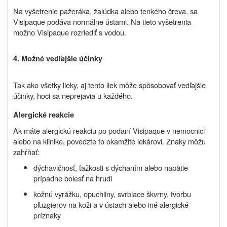
Na vyšetrenie pažeráka, žalúdka alebo tenkého čreva, sa
Visipaque podáva normálne ústami. Na tieto vyšetrenia
možno Visipaque rozriediť s vodou.
4. Možné vedľajšie účinky
Tak ako všetky lieky, aj tento liek môže spôsobovať vedľajšie
účinky, hoci sa neprejavia u každého.
Alergické reakcie
Ak máte alergickú reakciu po podaní Visipaque v nemocnici
alebo na klinike, povedzte to okamžite lekárovi. Znaky môžu
zahŕňať:
dýchavičnosť, ťažkosti s dýchaním alebo napätie
prípadne bolesť na hrudi
kožnú vyrážku, opuchliny, svrbiace škvrny, tvorbu
pľuzgierov na koži a v ústach alebo iné alergické
príznaky