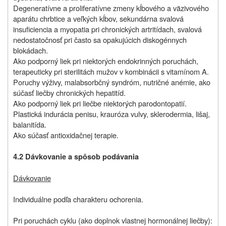
Degeneratívne a proliferatívne zmeny kĺbového a väzivového
aparátu chrbtice a veľkých kĺbov, sekundárna svalová
insuficiencia a myopatia pri chronických artritídach, svalová
nedostatočnosť pri často sa opakujúcich diskogénnych
blokádach.
Ako podporný liek pri niektorých endokrinných poruchách,
terapeuticky pri sterilitách mužov v kombinácii s vitamínom A.
Poruchy výživy, malabsorbčný syndróm, nutričné anémie, ako
súčasť liečby chronických hepatitíd.
Ako podporný liek pri liečbe niektorých parodontopatií.
Plastická indurácia penisu, krauróza vulvy, sklerodermia, lišaj,
balanitída.
Ako súčasť antioxidačnej terapie.
4.2 Dávkovanie a spôsob podávania
Dávkovanie
Individuálne podľa charakteru ochorenia.
Pri poruchách cyklu (ako doplnok vlastnej hormonálnej liečby):