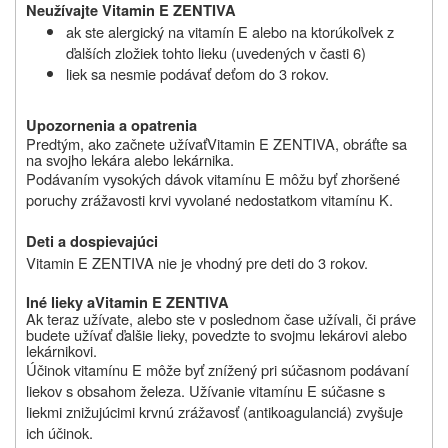
Neužívajte Vitamin E ZENTIVA
ak ste alergický na vitamín E alebo na ktorúkoľvek z
ďalších zložiek tohto lieku (uvedených v časti 6)
liek sa nesmie podávať deťom do 3 rokov.
Upozornenia a opatrenia
Predtým, ako začnete užívať
Vitamin E ZENTIVA, obráťte sa
na svojho lekára alebo lekárnika.
Podávaním vysokých dávok vitamínu E môžu byť zhoršené
poruchy zrážavosti krvi vyvolané nedostatkom vitamínu K.
Deti a dospievajúci
Vitamin E ZENTIVA nie je vhodný pre deti do 3 rokov.
Iné lieky a
Vitamin E ZENTIVA
Ak teraz užívate, alebo ste v poslednom čase užívali, či práve
budete užívať ďalšie lieky, povedzte to svojmu lekárovi alebo
lekárnikovi
.
Účinok vitamínu E môže byť znížený pri súčasnom podávaní
liekov s obsahom železa. Užívanie vitamínu E súčasne s
liekmi znižujúcimi krvnú zrážavosť (antikoagulanciá) zvyšuje
ich účinok.