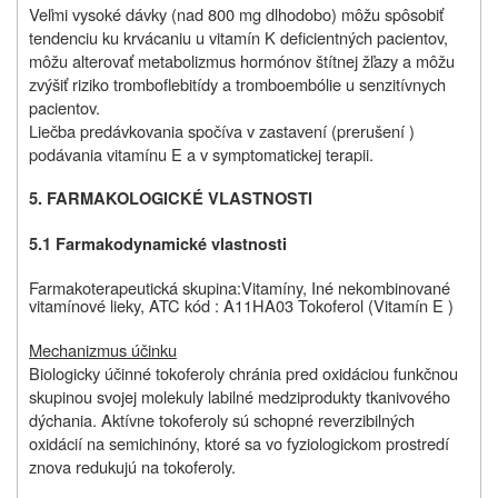
Veľmi vysoké dávky (nad 800 mg dlhodobo) môžu spôsobiť
tendenciu ku krvácaniu u vitamín K deficientných pacientov,
môžu alterovať metabolizmus hormónov štítnej žľazy a môžu
zvýšiť riziko tromboflebitídy a tromboembólie u senzitívnych
pacientov.
Liečba predávkovania spočíva v zastavení (prerušení )
podávania vitamínu E a v symptomatickej terapii.
5. FARMAKOLOGICKÉ VLASTNOSTI
5.1 Farmakodynamické vlastnosti
Farmakoterapeutická skupina:
Vitamíny, Iné nekombinované
vitamínové lieky, ATC kód : A11HA03 Tokoferol (Vitamín E )
Mechanizmus účinku
Biologicky účinné tokoferoly chránia pred oxidáciou funkčnou
skupinou svojej molekuly labilné medziprodukty tkanivového
dýchania. Aktívne tokoferoly sú schopné reverzibilných
oxidácií na semichinóny, ktoré sa vo fyziologickom prostredí
znova redukujú na tokoferoly.