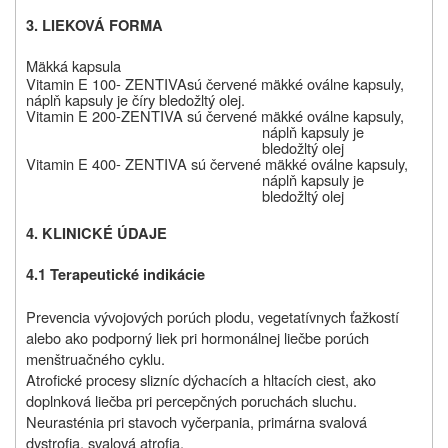
3.
LIEKOVÁ FORMA
Mäkká kapsula
Vitamin E 100-
ZENTIVA
sú
červené mäkké oválne kapsuly,
náplň kapsuly je číry bledožltý olej.
Vitamin E 200-
ZENTIVA sú červené mäkké oválne kapsuly,
náplň kapsuly je
bledožltý olej
Vitamin E 400-
ZENTIVA sú červené mäkké oválne kapsuly,
náplň kapsuly je
bledožltý olej
4. KLINICKÉ ÚDAJE
4.1 Terapeutické indikácie
Prevencia vývojových porúch plodu, vegetatívnych ťažkostí
alebo ako podporný liek pri hormonálnej liečbe porúch
menštruačného cyklu.
Atrofické procesy slizníc dýchacích a hltacích ciest, ako
doplnková liečba pri percepčných poruchách sluchu.
Neurasténia pri stavoch vyčerpania, primárna svalová
dystrofia, svalová atrofia.