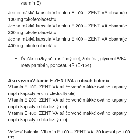
vitamín E)
Jedna mäkká kapsula Vitaminu E 100 – ZENTIVA obsahuje
100 mg tokoferolacetátu.
Jedna mäkká kapsula Vitaminu E 200 – ZENTIVA obsahuje
200 mg tokoferolacetátu.
Jedna mäkká kapsula Vitaminu E 400 – ZENTIVA obsahuje
400 mg tokoferolacetátu.
Ďalšie zložky sú: rastlinný olej, želatína, glycerol 85%,
metylparabén, ponceau 4R (E-124).
Ako vyzerá
Vitamin E ZENTIVA a obsah balenia
Vitamin E 100- ZENTIVA sú červené mäkké oválne kapsuly,
náplň kapsuly je číry bledožltý olej.
Vitamin E 200- ZENTIVA sú červené mäkké oválne kapsuly,
náplň kapsuly je bledožltý olej
Vitamin E 400- ZENTIVA sú červené mäkké oválne kapsuly,
náplň kapsuly je bledožltý olej
Veľkosť balenia:
Vitamin E 100 – ZENTIVA: 30 kapsúl po 100
mg