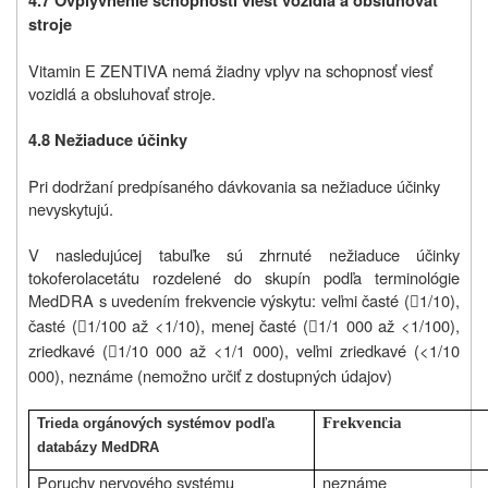
4.7 Ovplyvnenie schopnosti viesť vozidlá a obsluhovať
stroje
Vitamin E ZENTIVA nemá žiadny vplyv na schopnosť viesť
vozidlá a obsluhovať stroje.
4.8 Nežiaduce účinky
Pri dodržaní predpísaného dávkovania sa nežiaduce účinky
nevyskytujú.
V nasledujúcej tabuľke sú zhrnuté nežiaduce účinky
tokoferolacetátu rozdelené do skupín podľa terminológie
MedDRA s uvedením frekvencie výskytu: veľmi časté (
1/10),

časté (
1/100 až <1/10), menej časté (
1/1 000 až <1/100),


zriedkavé (
1/10 000 až <1/1 000), veľmi zriedkavé (<1/10

000), neznáme (nemožno určiť z dostupných údajov)
Frekvencia
Trieda orgánových systémov podľa
databázy MedDRA
Poruchy nervového systému
neznáme