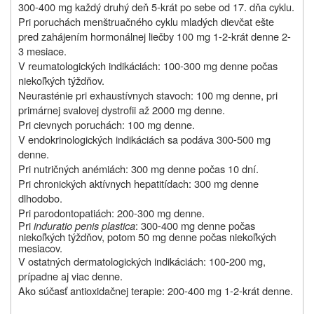
300-400 mg každý druhý deň 5-krát po sebe od 17. dňa cyklu.
Pri poruchách menštruačného cyklu mladých dievčat ešte
pred zahájením hormonálnej liečby 100 mg 1-2-krát denne 2-
3 mesiace.
V reumatologických indikáciách: 100-300 mg denne počas
niekoľkých týždňov.
Neurasténie pri exhaustívnych stavoch: 100 mg denne, pri
primárnej svalovej dystrofii až 2000 mg denne.
Pri cievnych poruchách: 100 mg denne.
V endokrinologických indikáciách sa podáva 300-500 mg
denne.
Pri nutričných anémiách: 300 mg denne počas 10 dní.
Pri chronických aktívnych hepatitídach: 300 mg denne
dlhodobo.
Pri parodontopatiách: 200-300 mg denne.
Pri
induratio penis plastica
: 300-400 mg denne počas
niekoľkých týždňov, potom 50 mg denne počas niekoľkých
mesiacov.
V ostatných dermatologických indikáciách: 100-200 mg,
prípadne aj viac denne.
Ako súčasť antioxidačnej terapie: 200-400 mg 1-2-krát denne.