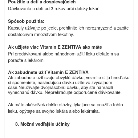
Použitie u detí a dospievajúcich
Dávkovanie u detí od 3 rokov určí detský lekár.
Spôsob použitia:
Kapsuly užívajte po jedle, prehltnite ich nerozhryzené a zapite
dostatočným množstvom tekutiny.
Ak užijete viac Vitamin E ZENTIVA ako máte
Pri predávkovaní alebo náhodnom užití lieku dieťaťom sa
poraďte s lekárom.
Ak zabudnete užiť
Vitamin E ZENTIVA
Ak zabudnete užiť svoju obvyklú dávku, vezmite si ju hneď ako
si spomeniete, nasledujúcu dávku užite vo zvyčajnom
čase.
Neužívajte dvojnásobnú dávku, aby ste nahradili
vynechanú dávku. Neprekračujte odporučené dávkovanie.
Ak máte akékoľvek ďalšie otázky, týkajúce sa použitia tohto
lieku, opýtajte sa svojho lekára alebo lekárnika.
Možné vedľajšie účinky