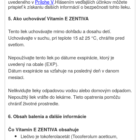
uvedeného v
Prílohe V
.
Hlásením vedľajších účinkov môžete
prispieť k získaniu ďalších informácií o bezpečnosti tohto lieku
.
5.
Ako uchovávať Vitamin E ZENTIVA
Tento liek uchovávajte mimo dohľadu a dosahu detí.
Uchovávajte v suchu, pri teplote 15 až 25 °C, chráňte pred
svetlom.
Nepoužívajte tento liek po dátume exspirácie, ktorý je
uvedený na obale (EXP).
Dátum exspirácie sa vzťahuje na posledný deň v danom
mesiaci.
Nelikvidujte lieky odpadovou vodou alebo domovým odpadom.
Nepoužitý liek vráťte do lekárne. Tieto opatrenia pomôžu
chrániť životné prostredie.
6. Obsah balenia a ďalšie informácie
Čo Vitamin E ZENTIVA obsahuje
Liečivo je tokoferolacetát (Tocoferolum aceticum,