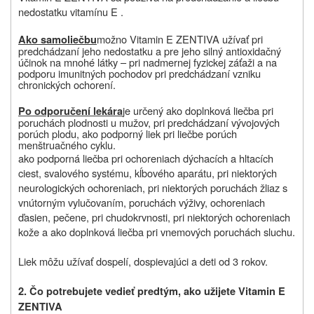
nedostatku vitamínu E .
možno Vitamin E ZENTIVA užívať pri
Ako samoliečbu
predchádzaní jeho nedostatku a pre jeho silný antioxidačný
účinok na mnohé látky – pri nadmernej fyzickej záťaži a na
podporu imunitných pochodov pri predchádzaní vzniku
chronických ochorení.
je určený ako doplnková liečba pri
Po odporučení lekára
poruchách plodnosti u mužov, pri predchádzaní vývojových
porúch plodu, ako podporný liek pri liečbe porúch
menštruačného cyklu.
ako podporná liečba pri ochoreniach dýchacích a hltacích
ciest, svalového systému, kĺbového aparátu, pri niektorých
neurologických ochoreniach, pri niektorých poruchách žliaz s
vnútorným vylučovaním, poruchách výživy, ochoreniach
ďasien, pečene, pri chudokrvnosti, pri niektorých ochoreniach
kože a ako doplnková liečba pri vnemových poruchách sluchu.
Liek môžu užívať dospelí, dospievajúci a deti od 3 rokov.
2.
Čo potrebujete vedieť predtým, ako užijete Vitamin E
ZENTIVA