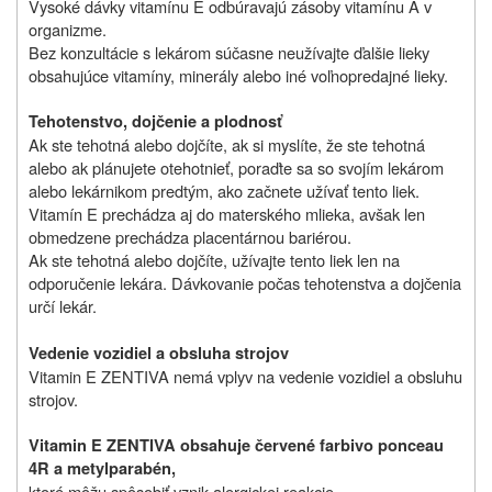
Vysoké dávky vitamínu E odbúravajú zásoby vitamínu A v
organizme.
Bez konzultácie s lekárom súčasne neužívajte ďalšie lieky
obsahujúce vitamíny, minerály alebo iné voľnopredajné lieky.
Tehotenstvo, dojčenie a plodnosť
Ak ste tehotná alebo dojčíte, ak si myslíte, že ste tehotná
alebo ak plánujete otehotnieť, poraďte sa so svojím lekárom
alebo lekárnikom predtým, ako začnete užívať tento liek.
Vitamín E prechádza aj do materského mlieka, avšak len
obmedzene prechádza placentárnou bariérou.
Ak ste tehotná alebo dojčíte, užívajte tento liek len na
odporučenie lekára. Dávkovanie počas tehotenstva a dojčenia
určí lekár.
Vedenie vozidiel a obsluha strojov
Vitamin E ZENTIVA nemá vplyv na vedenie vozidiel a obsluhu
strojov.
Vitamin E ZENTIVA obsahuje červené farbivo ponceau
4R a metylparabén,
ktoré môžu spôsobiť vznik alergickej reakcie.