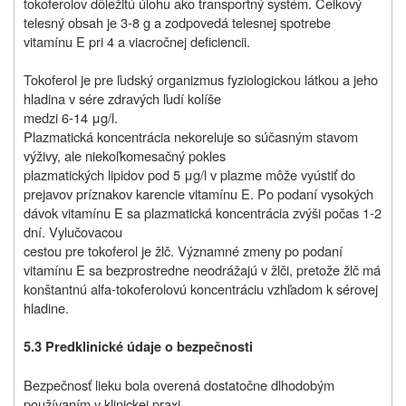
tokoferolov dôležitú úlohu ako transportný systém. Celkový
telesný obsah je 3-8 g a zodpovedá telesnej spotrebe
vitamínu E pri 4 a viacročnej deficiencii.
Tokoferol je pre ľudský organizmus fyziologickou látkou a jeho
hladina v sére zdravých ľudí kolíše
medzi 6-14 μg/l.
Plazmatická koncentrácia nekoreluje so súčasným stavom
výživy, ale niekoľkomesačný pokles
plazmatických lipidov pod 5 μg/l v plazme môže vyústiť do
prejavov príznakov karencie vitamínu E. Po podaní vysokých
dávok vitamínu E sa plazmatická koncentrácia zvýši počas 1-2
dní. Vylučovacou
cestou pre tokoferol je žlč. Významné zmeny po podaní
vitamínu E sa bezprostredne neodrážajú v žlči, pretože žlč má
konštantnú alfa-tokoferolovú koncentráciu vzhľadom k sérovej
hladine.
5.3 Predklinické údaje o bezpečnosti
Bezpečnosť lieku bola overená dostatočne dlhodobým
používaním v klinickej praxi.