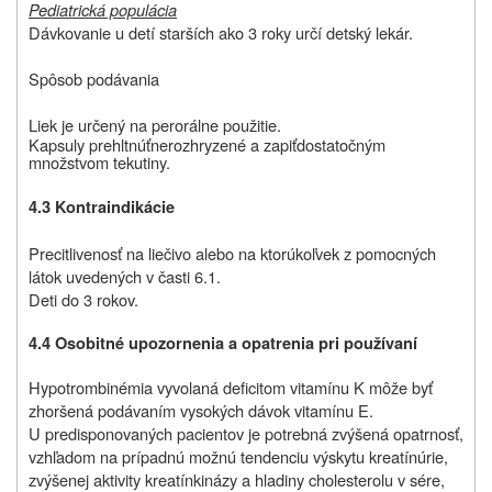
Pediatrická populácia
Dávkovanie u detí starších ako 3 roky určí detský lekár.
Spôsob podávania
Liek je určený na perorálne použitie.
Kapsuly prehltnúť
nerozhryzené a zapiť
dostatočným
množstvom tekutiny.
4.3 Kontraindikácie
Precitlivenosť na liečivo alebo na ktorúkoľvek z pomocných
látok uvedených v časti 6.1.
Deti do 3 rokov.
4.4
Osobitné upozornenia a opatrenia pri používaní
Hypotrombinémia vyvolaná deficitom vitamínu K môže byť
zhoršená podávaním vysokých dávok vitamínu E.
U predisponovaných pacientov je potrebná zvýšená opatrnosť,
vzhľadom na prípadnú možnú tendenciu výskytu kreatínúrie,
zvýšenej aktivity kreatínkinázy a hladiny cholesterolu v sére,