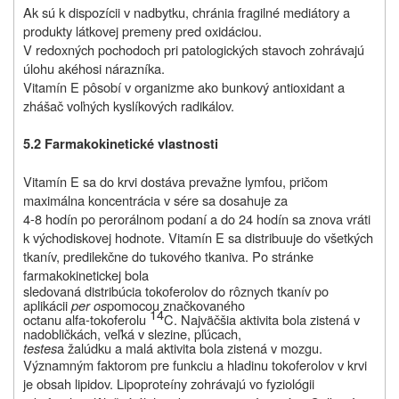
Ak sú k dispozícii v nadbytku, chránia fragilné mediátory a
produkty látkovej premeny pred oxidáciou.
V redoxných pochodoch pri patologických stavoch zohrávajú
úlohu akéhosi nárazníka.
Vitamín E pôsobí v organizme ako bunkový antioxidant a
zhášač voľných kyslíkových radikálov.
5.2 Farmakokinetické vlastnosti
Vitamín E sa do krvi dostáva prevažne lymfou, pričom
maximálna koncentrácia v sére sa dosahuje za
4-8 hodín po perorálnom podaní a do 24 hodín sa znova vráti
k východiskovej hodnote. Vitamín E sa distribuuje do všetkých
tkanív, predilekčne do tukového tkaniva. Po stránke
farmakokinetickej bola
sledovaná distribúcia tokoferolov do rôznych tkanív po
aplikácii
per os
pomocou značkovaného
14
octanu alfa-tokoferolu
C. Najväčšia aktivita bola zistená v
nadobličkách, veľká v slezine, pľúcach,
testes
a žalúdku a malá aktivita bola zistená v mozgu.
Významným faktorom pre funkciu a hladinu tokoferolov v krvi
je obsah lipidov. Lipoproteíny zohrávajú vo fyziológii