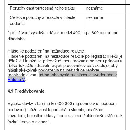
Poruchy gastrointestinálneho traktu
neznáme
Celkové poruchy a reakcie v mieste
neznáme
podania
* pri užívaní vysokých dávok medzi 400 mg a 800 mg denne
dlhodobo.
Hlásenie podozrení na nežiaduce reakcie
Hlásenie podozrení na nežiaduce reakcie po registrácii lieku je
dôležité.
Umožňuje priebežné monitorovanie pomeru prínosu a
rizika lieku.
Od
zdravotníckych pracovníkov sa vyžaduje, aby
hlásili akékoľvek podozrenia na nežiaduce reakcie
prostredníctvom
národného systému hlásenia uvedeného v
Prílohe V
.
4.9 Predávkovanie
Vysoké dávky vitamínu E (400-800 mg denne v dlhodobom
podávaní) môžu viesť k poruchám videnia, hnačkám,
závratom, bolestiam hlavy, nauzee alebo žalúdočným kŕčom, k
ťažkej únave a slabosti.