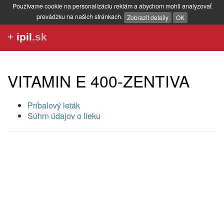
Používame cookie na personalizáciu reklám a abychom mohli analyzovať
prevádzku na našich stránkach.
Zobrazit detaily
OK
+
ipil
.sk
VITAMIN E 400-ZENTIVA
Príbalový leták
Súhrn údajov o lieku