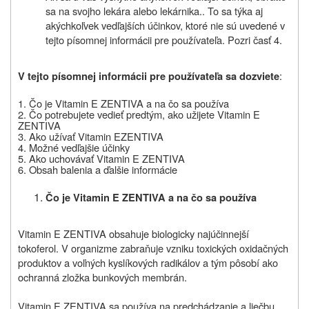
sa na svojho lekára alebo lekárnika.. To sa týka aj
akýchkoľvek vedľajších účinkov, ktoré nie sú uvedené v
tejto písomnej informácii pre používateľa. Pozri časť 4.
:
V tejto písomnej informácii pre používateľa sa dozviete
1.
Čo je Vitamin E ZENTIVA a na čo sa používa
2.
Čo potrebujete vedieť predtým, ako užijete Vitamin E
ZENTIVA
3.
Ako užívať Vitamin E
ZENTIVA
4.
Možné vedľajšie účinky
5.
Ako uchovávať Vitamin E ZENTIVA
6.
Obsah balenia a ďalšie informácie
Čo je Vitamin E ZENTIVA a na čo sa používa
Vitamin E ZENTIVA obsahuje biologicky najúčinnejší
tokoferol. V organizme zabraňuje vzniku toxických oxidačných
produktov a voľných kyslíkových radikálov a tým pôsobí ako
ochranná zložka bunkových membrán.
Vitamin E ZENTIVA sa používa na predchádzanie a liečbu