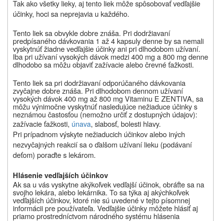
Tak ako všetky lieky, aj tento liek môže spôsobovať vedľajšie
účinky, hoci sa neprejavia u každého.
Tento liek sa obvykle dobre znáša. Pri dodržiavaní
predpísaného dávkovania 1 až 4 kapsuly denne by sa nemali
vyskytnúť žiadne vedľajšie účinky ani pri dlhodobom užívaní.
Iba pri užívaní vysokých dávok medzi 400 mg a 800 mg denne
dlhodobo sa môžu objaviť zažívacie alebo črevné ťažkosti.
Tento liek sa pri dodržiavaní odporúčaného dávkovania
zvyčajne dobre znáša. Pri dlhodobom dennom užívaní
vysokých dávok 400 mg až 800 mg Vitaminu E ZENTIVA,
sa
môžu výnimočne vyskytnúť nasledujúce nežiaduce účinky s
neznámou častosťou
(nemožno určiť z dostupných údajov)
:
zažívacie ťažkosti,
únava
, slabosť, bolesti hlavy.
Pri prípadnom výskyte nežiaducich účinkov alebo iných
nezvyčajných reakcií sa o ďalšom užívaní lieku (podávaní
deťom) poraďte s lekárom.
Hlásenie vedľajších účinkov
Ak sa u vás vyskytne akýkoľvek vedľajší účinok, obráťte sa na
svojho lekára, alebo lekárnika. To sa týka aj akýchkoľvek
vedľajších účinkov, ktoré nie sú uvedené v tejto písomnej
informácii pre používateľa. Vedľajšie účinky môžete hlásiť aj
priamo prostredníctvom národného systému hlásenia