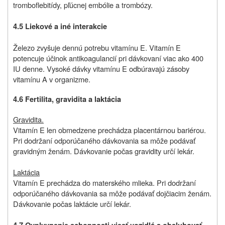
tromboflebitídy, pľúcnej embólie a trombózy.
4.5 Liekové a iné interakcie
Železo zvyšuje dennú potrebu vitamínu E. Vitamín E
potencuje účinok antikoagulancií pri dávkovaní viac ako 400
IU denne. Vysoké dávky vitamínu E odbúravajú zásoby
vitamínu A v organizme.
4.6 Fertilita,
gravidita a laktácia
Gravidita.
Vitamín E len obmedzene prechádza placentárnou bariérou.
Pri dodržaní odporúčaného dávkovania sa môže podávať
gravidným ženám. Dávkovanie počas gravidity určí lekár.
Laktácia
Vitamín E prechádza do materského mlieka. Pri dodržaní
odporúčaného dávkovania sa môže podávať dojčiacim ženám.
Dávkovanie počas laktácie určí lekár.