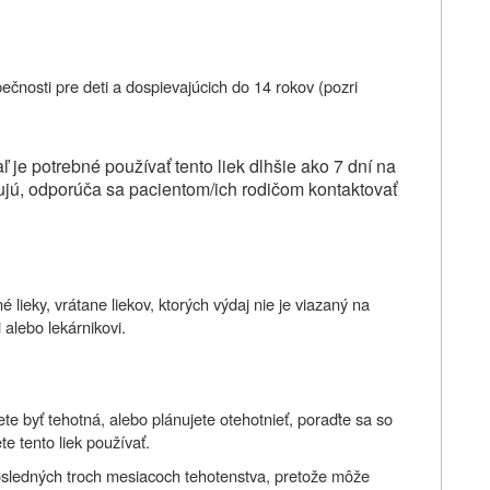
ečnosti pre deti a dospievajúcich do 14 rokov (pozri
 je potrebné používať tento liek dlhšie ako 7 dní na
šujú, odporúča sa pacientom/ich rodičom kontaktovať
 lieky, vrátane liekov, ktorých výdaj nie je viazaný na
 alebo lekárnikovi.
te byť tehotná, alebo plánujete otehotnieť, poraďte sa so
e tento liek používať.
osledných troch mesiacoch tehotenstva, pretože môže