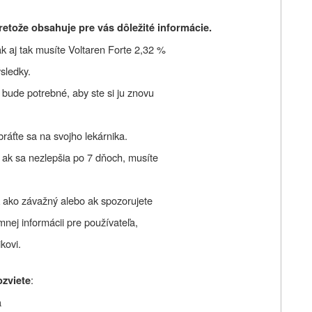
etože obsahuje pre vás dôležité informácie.
k aj tak musíte Voltaren Forte 2,32 %
ýsledky.
bude potrebné, aby ste si ju znovu
bráťte sa na svojho lekárnika.
 ak sa nezlepšia po 7 dňoch, musíte
k ako závažný alebo ak spozorujete
mnej informácii pre používateľa,
kovi.
:
ozviete
a