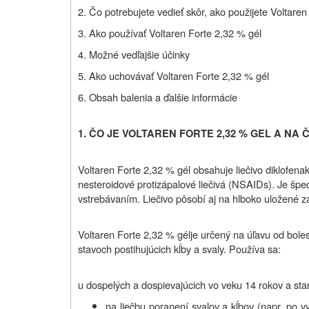
2. Čo potrebujete vedieť skôr, ako použijete
Voltaren
3. Ako používať
Voltaren Forte 2,32 %
gél
4. Možné vedľajšie účinky
5. Ako uchovávať
Voltaren Forte 2,32 %
gél
6. Obsah balenia a ďalšie informácie
1. ČO JE VOLTAREN FORTE 2,32 % GEL A NA 
Voltaren Forte 2,32 % gél obsahuje liečivo diklofena
nesteroidové protizápalové liečivá (NSAIDs). Je špe
vstrebávaním. Liečivo pôsobí aj na hlboko uložené z
Voltaren Forte 2,32 % gél
j
e určený na úľavu od boles
stavoch postihujúcich kĺby a svaly. Používa sa:
u dospelých a dospievajúcich vo veku 14 rokov a star
na liečbu poranení svalov a kĺbov (napr. po vy