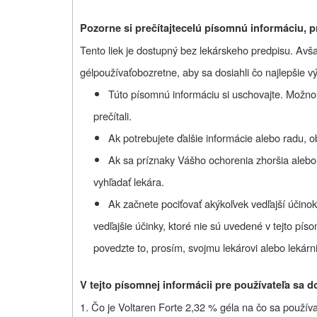
Pozorne si prečítajte
celú písomnú informáciu, pr
Tento liek je dostupný bez lekárskeho predpisu. Avša
gél
používať
obozretne, aby sa dosiahli čo najlepšie v
Túto písomnú informáciu si uschovajte. Možno 
prečítali.
Ak potrebujete ďalšie informácie alebo radu, o
Ak sa príznaky Vášho ochorenia zhoršia alebo
vyhľadať lekára.
Ak začnete pociťovať akýkoľvek vedľajší účino
vedľajšie účinky, ktoré nie sú uvedené v tejto píso
povedzte to, prosím, svojmu lekárovi alebo lekárni
V tejto písomnej informácii pre používateľa sa d
1. Čo je
Voltaren Forte 2,32 %
gél
a na čo sa použív