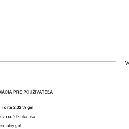
V
MÁCIA PRE POUŽÍVATEĽA
n
Forte 2,32 %
gél
nová soľ diklofenaku
ermálny gél