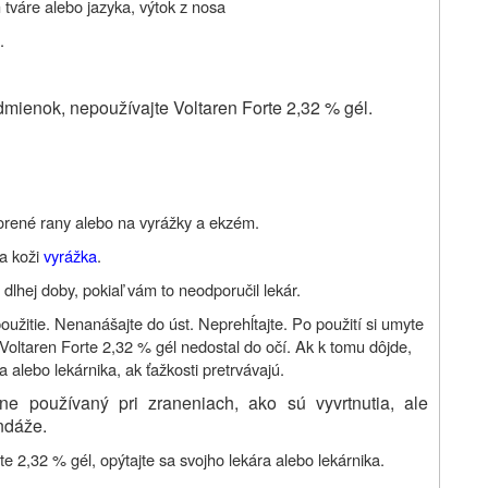
 tváre alebo jazyka, výtok z nosa
.
mienok, nepoužívajte Voltaren Forte 2,32 % gél.
orené rany alebo na vyrážky a ekzém.
na koži
vyrážka
.
dlhej doby, pokiaľ vám to neodporučil lekár.
oužitie. Nenanášajte do úst. Neprehĺtajte. Po použití si umyte
Voltaren Forte 2,32 % gél nedostal do očí. Ak k tomu dôjde,
a alebo lekárnika, ak ťažkosti pretrvávajú.
e používaný pri zraneniach, ako sú vyvrtnutia, ale
ndáže.
rte 2,32 %
gél
, opýtajte sa svojho lekára alebo lekárnika.