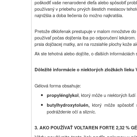
poškodiť vaše nenarodené dieťa alebo spôsobiť prob
používaný v priebehu prvých šiestich mesiacov teho
najnižšia a doba liečenia čo možno najkratšia.
Pretože diklofenak prestupuje v malom množstve do
používať počas dojčenia iba po odporučení lekárom.
prsia dojčiacej matky, ani na rozsiahle plochy kože a
Ak ste tehotná alebo dojčíte, o ďalších informáciách
Dôležité informácie o niektorých zložkách lieku 
Gélová forma obsahuje:
, ktorý môže u niektorých ľud
propylénglykol
ktorý môže spôsobiť 
butylhydroxytoluén,
podráždenie očí a slizníc.
3. AKO POUŽÍVAŤ VOLTAREN FORTE 2,32 % G