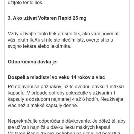
užijete tento liek.
3.
Ako užívať Voltaren Rapid 25 mg
Vždy
užívajte
tento liek
presne tak, ako
vám
povedal
váš lekárnik
.
Ak si nie ste niečím istý, overte si to u
svojho lekára alebo lekárnika.
Odporúčaná dávka je:
Dospelí a mladiství vo veku 14 rokov a viac
Pri objavení sa príznakov, užite úvodnú dávku 1 mäkkú
kapsulu. V prípade potreby pokračujte s užívaním 1
kapsuly s odstupom najmenej 4 až 6 hodín. Neužívajte
viac než 3 mäkké kapsuly denne.
Neprekračujte odporúčané dávkovanie. Je dôležité, aby
ste užívali najnižšiu dávku lieku mäkkých kapsúl
Voltaren Rapid 25 mg, potrebnú na úľavu od bolesti a