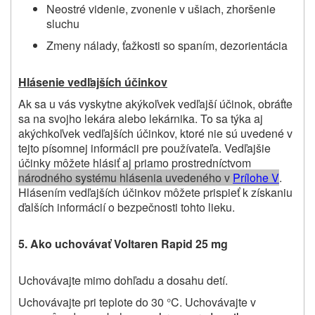
Neostré videnie, zvonenie v ušiach, zhoršenie
sluchu
Zmeny nálady, ťažkosti so spaním, dezorientácia
Hlásenie vedľajších účinkov
Ak sa u vás vyskytne akýkoľvek vedľajší účinok, obráťte
sa na svojho lekára alebo lekárnika.
To sa týka aj
akýchkoľvek vedľajších účinkov, ktoré nie sú uvedené v
tejto písomnej informácii pre používateľa.
Vedľajšie
účinky môžete hlásiť aj priamo prostredníctvom
národného systému hlásenia uvedeného v
P
rílohe V
.
Hlásením vedľajších účinkov môžete prispieť k získaniu
ďalších informácií o bezpečnosti tohto lieku.
5.
Ako uchovávať Voltaren Rapid 25 mg
Uchovávajte mimo dohľadu a dosahu detí.
Uchovávajte pri teplote do 30 °C. Uchovávajte v