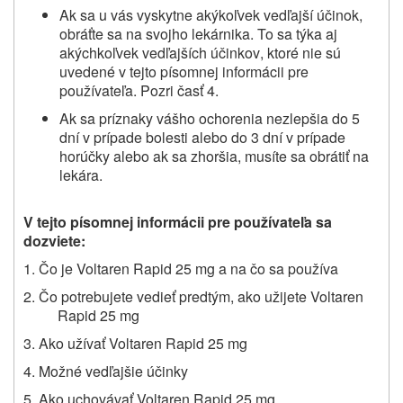
Ak sa u vás vyskytne akýkoľvek vedľajší účinok,
obráťte sa na svojho lekárnika. To sa týka aj
akýchkoľvek vedľajších účinkov
, ktoré nie sú
uvedené v tejto písomnej informácii pre
používateľa
. Pozri časť 4.
Ak sa príznaky vášho ochorenia nezlepšia do 5
dní v prípade bolesti alebo do 3 dní v prípade
horúčky alebo ak sa zhoršia, musíte sa obrátiť na
lekára.
V tejto písomnej informácii pre používateľa sa
dozviete:
1. Čo je Voltaren Rapid 25 mg a na čo sa používa
2.
Čo potrebujete vedieť
predtým, ako užijete Voltaren
Rapid 25 mg
3. Ako užívať Voltaren Rapid 25 mg
4. Možné vedľajšie účinky
5. Ako uchovávať Voltaren Rapid 25 mg