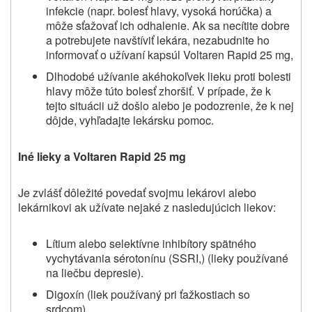
infekcie (napr. bolesť hlavy, vysoká horúčka) a
môže sťažovať ich odhalenie. Ak sa necítite dobre
a potrebujete navštíviť lekára, nezabudnite ho
informovať o užívaní kapsúl Voltaren Rapid 25 mg,
Dlhodobé užívanie akéhokoľvek lieku proti bolesti
hlavy môže túto bolesť zhoršiť. V prípade, že k
tejto situácii už došlo alebo je podozrenie, že k nej
dôjde, vyhľadajte lekársku pomoc.
Iné lieky a
Voltaren Rapid 25 mg
Je zvlášť dôležité povedať svojmu lekárovi alebo
lekárnikovi ak užívate nejaké z nasledujúcich liekov:
Lítium alebo selektívne inhibítory spätného
vychytávania sérotonínu (SSRI,) (lieky používané
na liečbu depresie).
Digoxín (liek používaný pri ťažkostiach so
srdcom).