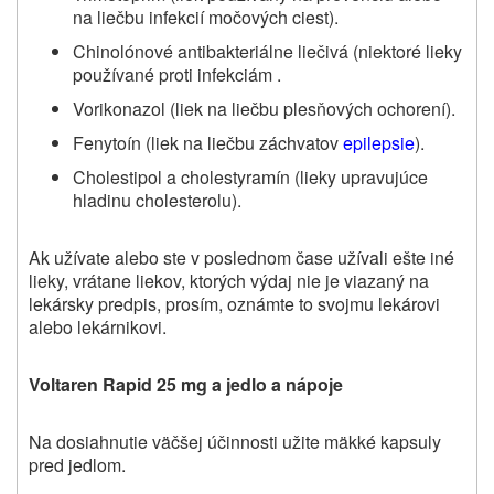
na liečbu infekcií močových ciest).
Chinolónové antibakteriálne liečivá (niektoré lieky
používané proti infekciám .
Vorikonazol (liek na liečbu plesňových ochorení).
Fenytoín (liek na liečbu záchvatov
epilepsie
).
Cholestipol a cholestyramín (lieky upravujúce
hladinu cholesterolu).
Ak užívate alebo ste v poslednom čase užívali ešte iné
lieky, vrátane liekov, ktorých výdaj nie je viazaný na
lekársky predpis, prosím, oznámte to svojmu lekárovi
alebo lekárnikovi.
Voltaren Rapid 25 mg a jedlo a nápoje
Na dosiahnutie väčšej účinnosti užite mäkké kapsuly
pred jedlom.