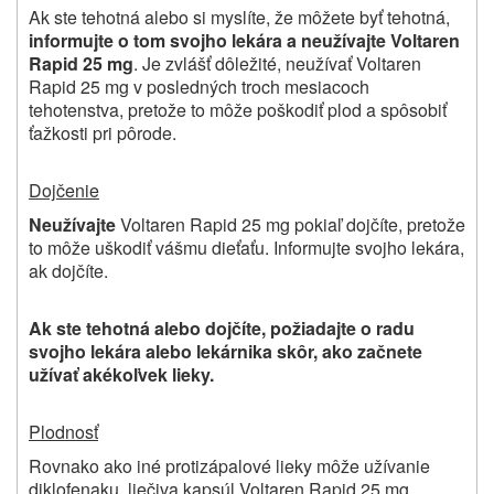
Ak ste tehotná alebo si myslíte, že môžete byť tehotná,
informujte o tom svojho lekára a neužívajte
Voltaren
Rapid 25 mg
. Je zvlášť dôležité, neužívať Voltaren
Rapid 25 mg v posledných troch mesiacoch
tehotenstva, pretože to môže poškodiť plod a spôsobiť
ťažkosti pri pôrode.
Dojčenie
Neužívajte
Voltaren Rapid 25 mg pokiaľ dojčíte, pretože
to môže uškodiť vášmu dieťaťu. Informujte svojho lekára,
ak dojčíte.
Ak ste tehotná alebo dojčíte, požiadajte o radu
svojho lekára alebo lekárnika skôr, ako začnete
užívať akékoľvek lieky.
Plodnosť
Rovnako ako iné protizápalové lieky môže užívanie
diklofenaku, liečiva kapsúl Voltaren Rapid 25 mg