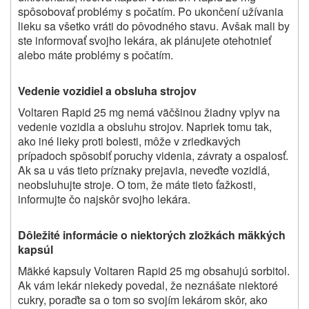
spôsobovať problémy s počatím. Po ukončení užívania
lieku sa všetko vráti do pôvodného stavu. Avšak mali by
ste informovať svojho lekára, ak plánujete otehotnieť
alebo máte problémy s počatím.
Vedenie vozidiel a obsluha strojov
Voltaren Rapid 25 mg nemá väčšinou žiadny vplyv na
vedenie vozidla a obsluhu strojov. Napriek tomu tak,
ako iné lieky proti bolesti, môže v zriedkavých
prípadoch spôsobiť poruchy videnia, závraty a ospalosť.
Ak sa u vás tieto príznaky prejavia, neveďte vozidlá,
neobsluhujte stroje. O tom, že máte tieto ťažkosti,
informujte čo najskôr svojho lekára.
Dôležité informácie o niektorých zložkách mäkkých
kapsúl
Mäkké kapsuly Voltaren Rapid 25 mg obsahujú sorbitol.
Ak vám lekár niekedy povedal, že neznášate niektoré
cukry, poraďte sa o tom so svojím lekárom skôr, ako