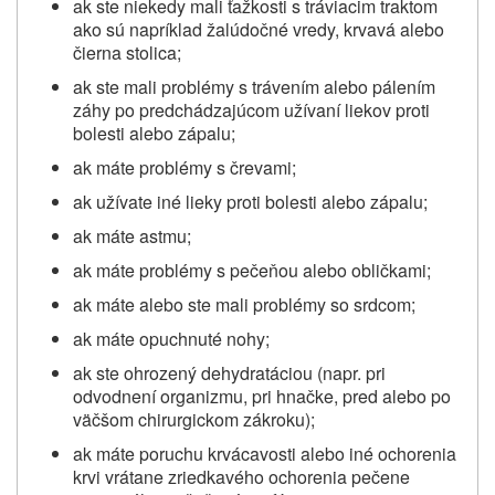
ak ste niekedy mali ťažkosti s tráviacim traktom
ako sú napríklad žalúdočné vredy, krvavá alebo
čierna stolica;
ak ste mali problémy s trávením alebo pálením
záhy po predchádzajúcom užívaní liekov proti
bolesti alebo zápalu;
ak máte problémy s črevami;
ak užívate iné lieky proti bolesti alebo zápalu;
ak máte astmu;
ak máte problémy s pečeňou alebo obličkami;
ak máte alebo ste mali problémy so srdcom;
ak máte opuchnuté nohy;
ak ste ohrozený dehydratáciou (napr. pri
odvodnení organizmu, pri hnačke, pred alebo po
väčšom chirurgickom zákroku);
ak máte poruchu krvácavosti alebo iné ochorenia
krvi vrátane zriedkavého ochorenia pečene