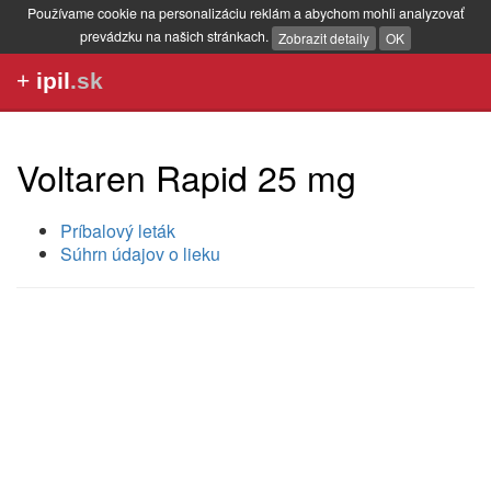
Používame cookie na personalizáciu reklám a abychom mohli analyzovať
prevádzku na našich stránkach.
Zobrazit detaily
OK
+
ipil
.sk
Voltaren Rapid 25 mg
Príbalový leták
Súhrn údajov o lieku