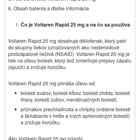
6.
Obsah balenia a
ďalšie informácie
Čo
je
Voltaren Rapid 25 mg a
na
čo sa používa
Voltaren Rapid 25 mg
obsahuje diklofenak, ktorý patrí
do skupiny liekov označovaných ako nesteroidové
protizápalové liečivá (NSAID). Voltaren Rapid 25 mg je
liek na úľavu bolesti, ktorý tiež zmierňuje prejavy zápalu
(opuch) a znižuje horúčku.
Voltaren Rapid 25 mg prináša úľavu od:
bolesti svalov, bolesti kĺbov, bolesti chrbta, bolesti
hlavy, bolesti zubov, menštruačných bolestí;
príznakov prechladnutia a chrípky (vrátane bolesti
a škriabania v hrdle a iných sprievodných bolestí)
a znižuje horúčku.
Ako Voltaren Rapid 25 mg pôsobí