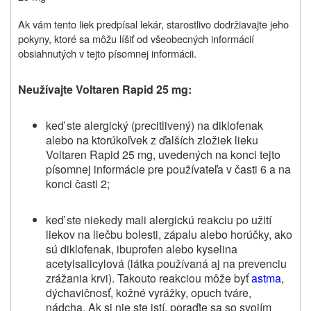
Ak vám tento liek predpísal lekár, starostlivo dodržiavajte jeho
pokyny, ktoré sa môžu líšiť od všeobecných informácií
obsiahnutých v tejto písomnej informácii.
Neužívajte Voltaren Rapid 25 mg:
keď ste alergický (precitlivený) na diklofenak
alebo na ktorúkoľvek z ďalších zložiek lieku
Voltaren Rapid 25 mg, uvedených na konci tejto
písomnej informácie pre používateľa v časti 6 a na
konci časti 2;
keď ste niekedy mali alergickú reakciu po užití
liekov na liečbu bolesti, zápalu alebo horúčky, ako
sú diklofenak, ibuprofen alebo kyselina
acetylsalicylová (látka používaná aj na prevenciu
zrážania krvi). Takouto reakciou môže byť
astma
,
dýchavičnosť, kožné vyrážky, opuch tváre,
nádcha. Ak si nie ste istí, poraďte sa so svojím