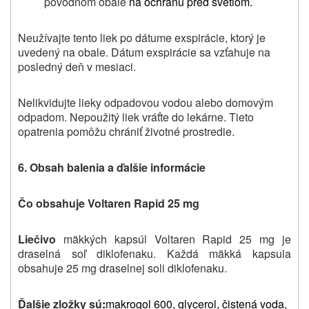
pôvodnom obale
na ochranu pred svetlom.
Neužívajte tento liek po dátume exspirácie, ktorý je
uvedený na obale.
Dátum exspirácie sa vzťahuje na
posledný deň v mesiaci.
Nelikvidujte lieky odpadovou vodou alebo domovým
odpadom. Nepoužitý liek vráťte do lekárne. Tieto
opatrenia pomôžu chrániť životné prostredie.
6.
Obsah balenia a ďalšie informácie
Čo obsahuje Voltaren Rapid 25 mg
Liečivo
mäkkých kapsúl Voltaren Rapid 25 mg je
draselná soľ diklofenaku. Každá mäkká kapsula
obsahuje 25 mg draselnej soli diklofenaku.
Ďalšie zložky sú
:
makrogol 600, glycerol, čistená voda,