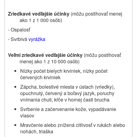
Zriedkavé vedľajšie účinky
(môžu postihovať menej
ako 1 z 1 000 osôb)
- Ospalosť
- Svrbivá
vyrážka
Veľmi zriedkavé vedľajšie účinky
(môžu postihovať
menej ako 1 z 10 000 osôb)
Nízky počet bielych krviniek, nízky počet
červených krviniek
Zápcha, bolestivé miesta v ústach (vriedky),
opuchnutý, červený a boľavý
jazyk, poruchy
vnímania chuti, kŕče v hornej časti brucha
Svrbenie a začervenanie kože, vypadávanie
vlasov
Mravčenie alebo znížená citlivosť v rukách alebo
nohách, triaška