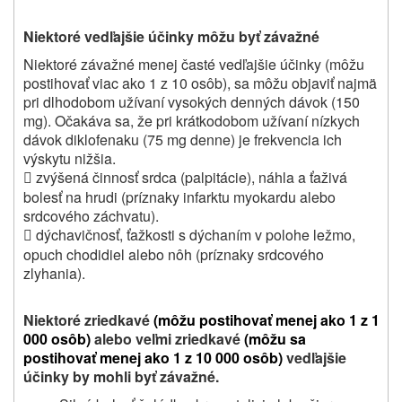
Niektoré vedľajšie účinky môžu byť závažné
Niektoré závažné menej časté vedľajšie účinky (môžu
postihovať viac ako 1 z 10 osôb), sa môžu objaviť najmä
pri dlhodobom užívaní vysokých denných dávok (150
mg). Očakáva sa, že pri krátkodobom užívaní nízkych
dávok diklofenaku (75 mg denne) je frekvencia ich
výskytu nižšia.
zvýšená činnosť srdca (palpitácie), náhla a ťaživá

bolesť na hrudi (príznaky infarktu myokardu alebo
srdcového záchvatu).
dýchavičnosť, ťažkosti s dýchaním v polohe ležmo,

opuch chodidiel alebo nôh (príznaky srdcového
zlyhania).
Niektoré zriedkavé
(môžu postihovať menej ako 1 z 1
000 osôb)
alebo veľmi zriedkavé
(môžu sa
postihovať menej ako 1 z 10 000 osôb)
vedľajšie
účinky by mohli byť závažné.