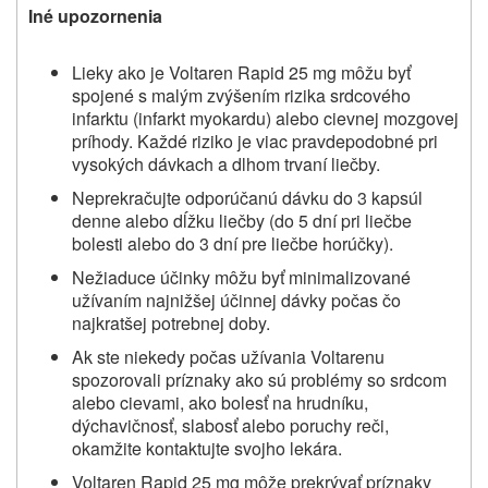
Iné upozornenia
Lieky ako je Voltaren Rapid 25 mg môžu byť
spojené s malým zvýšením rizika srdcového
infarktu (infarkt myokardu) alebo cievnej mozgovej
príhody. Každé riziko je viac pravdepodobné pri
vysokých dávkach a dlhom trvaní liečby.
Neprekračujte odporúčanú dávku do 3 kapsúl
denne alebo dĺžku liečby (do 5 dní pri liečbe
bolesti alebo do 3 dní pre liečbe horúčky).
Nežiaduce účinky môžu byť minimalizované
užívaním najnižšej účinnej dávky počas čo
najkratšej potrebnej doby.
Ak ste niekedy počas užívania Voltarenu
spozorovali príznaky ako sú problémy so srdcom
alebo cievami, ako bolesť na hrudníku,
dýchavičnosť, slabosť alebo poruchy reči,
okamžite kontaktujte svojho lekára.
Voltaren Rapid 25 mg môže prekrývať príznaky