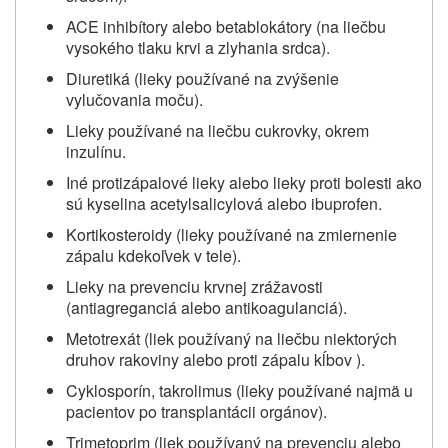
ACE inhibítory alebo betablokátory (na liečbu
vysokého tlaku krvi a zlyhania srdca).
Diuretiká (lieky používané na zvýšenie
vylučovania moču).
Lieky používané na liečbu cukrovky, okrem
inzulínu.
Iné protizápalové lieky alebo lieky proti bolesti ako
sú kyselina acetylsalicylová alebo ibuprofen.
Kortikosteroidy (lieky používané na zmiernenie
zápalu kdekoľvek v tele).
Lieky na prevenciu krvnej zrážavosti
(antiagreganciá alebo antikoagulanciá).
Metotrexát (liek používaný na liečbu niektorých
druhov rakoviny alebo proti zápalu kĺbov ).
Cyklosporín, takrolimus (lieky používané najmä u
pacientov po transplantácii orgánov).
Trimetoprim (liek používaný na prevenciu alebo