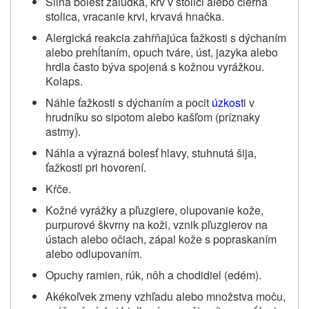
Silná bolesť žalúdka, krv v stolici alebo čierna
stolica, vracanie krvi, krvavá hnačka.
Alergická reakcia zahŕňajúca ťažkosti s dýchaním
alebo prehĺtaním, opuch tváre, úst, jazyka alebo
hrdla často býva spojená s kožnou vyrážkou.
Kolaps.
Náhle ťažkosti s dýchaním a pocit
úzkost
i v
hrudníku so sipotom alebo kašľom (príznaky
astmy).
Náhla a výrazná bolesť hlavy, stuhnutá šija,
ťažkosti pri hovorení.
Kŕče.
Kožné vyrážky a pľuzgiere, olupovanie kože,
purpurové škvrny na koži, vznik pľuzgierov na
ústach alebo očiach, zápal kože s popraskaním
alebo odlupovaním.
Opuchy ramien, rúk, nôh a chodidiel (edém).
Akékoľvek zmeny vzhľadu alebo množstva moču,