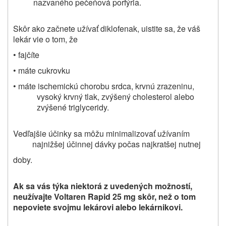
nazvaného pečeňová porfýria.
Skôr ako začnete užívať diklofenak, uistite sa, že váš
lekár vie o tom, že
• fajčíte
• máte cukrovku
• máte ischemickú chorobu srdca, krvnú zrazeninu,
vysoký krvný tlak, zvýšený cholesterol alebo
zvýšené triglyceridy.
Vedľajšie účinky sa môžu minimalizovať užívaním
najnižšej účinnej dávky počas najkratšej nutnej
doby.
Ak sa vás týka niektorá z uvedených možností,
neužívajte
Voltaren Rapid 25 mg
skôr, než o tom
nepoviete svojmu lekárovi alebo lekárnikovi.