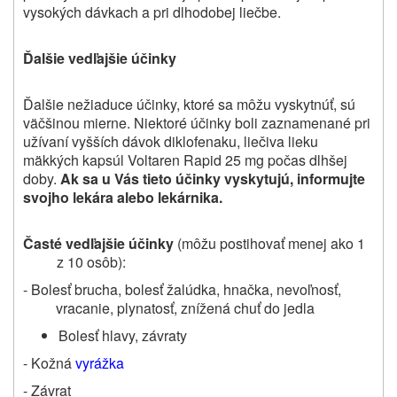
vysokých dávkach a pri dlhodobej liečbe.
Ďalšie vedľajšie účinky
Ďalšie nežiaduce účinky, ktoré sa môžu vyskytnúť, sú
väčšinou mierne. Niektoré účinky boli zaznamenané pri
užívaní vyšších dávok diklofenaku, liečiva lieku
mäkkých kapsúl Voltaren Rapid 25 mg počas dlhšej
doby.
Ak sa u Vás tieto účinky vyskytujú, informujte
svojho lekára alebo lekárnika.
Časté vedľajšie účinky
(môžu postihovať menej ako 1
z 10 osôb):
- Bolesť brucha, bolesť žalúdka, hnačka, nevoľnosť,
vracanie, plynatosť, znížená chuť do jedla
Bolesť hlavy, závraty
- Kožná
vyrážka
- Závrat