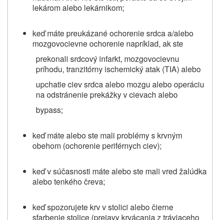
lekárom alebo lekárnikom;
keď máte preukázané ochorenie srdca a/alebo
mozgovocievne ochorenie napríklad, ak ste
prekonali srdcový infarkt, mozgovocievnu
príhodu, tranzitórny ischemický atak (TIA) alebo
upchatie ciev srdca alebo mozgu alebo operáciu
na odstránenie prekážky v cievach alebo
bypass;
keď máte alebo ste mali problémy s krvným
obehom (ochorenie periférnych ciev);
keď v súčasnosti máte alebo ste mali vred žalúdka
alebo tenkého čreva;
keď spozorujete krv v stolici alebo čierne
sfarbenie stolice (prejavy krvácania z tráviaceho