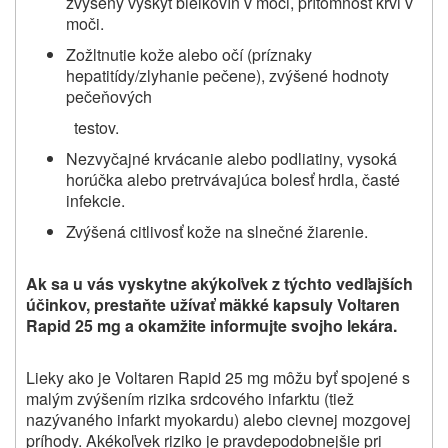
zvýšený výskyt bielkovín v moči, prítomnosť krvi v
moči.
Zožltnutie kože alebo očí (príznaky
hepatitídy/zlyhanie pečene), zvýšené hodnoty
pečeňových
testov.
Nezvyčajné krvácanie alebo podliatiny, vysoká
horúčka alebo pretrvávajúca bolesť hrdla, časté
infekcie.
Zvýšená citlivosť kože na slnečné žiarenie.
Ak sa u vás vyskytne akýkoľvek z týchto vedľajších
účinkov, prestaňte užívať mäkké kapsuly Voltaren
Rapid 25 mg a okamžite informujte svojho lekára.
Lieky ako je Voltaren Rapid 25 mg môžu byť spojené s
malým zvýšením rizika srdcového infarktu (tiež
nazývaného infarkt myokardu) alebo cievnej mozgovej
príhody. Akékoľvek riziko je pravdepodobnejšie pri