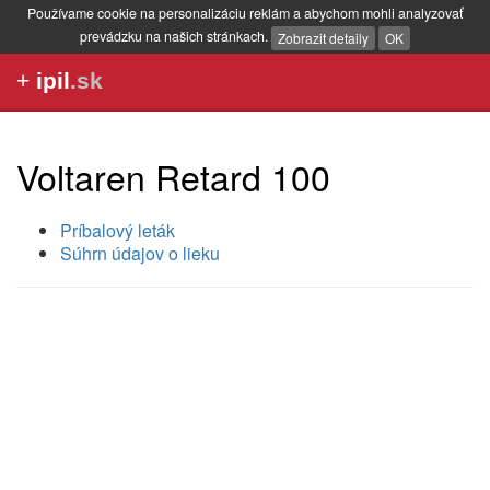
Používame cookie na personalizáciu reklám a abychom mohli analyzovať
prevádzku na našich stránkach.
Zobrazit detaily
OK
+
ipil
.sk
Voltaren Retard 100
Príbalový leták
Súhrn údajov o lieku