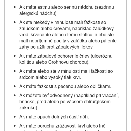
Ak máte astmu alebo sennú nádchu (sezónnu
alergickú nádchu).
Ak ste niekedy v minulosti mali ťažkosti so
žalúdkom alebo črevami, napríklad žalúdkový
vred, krvácanie alebo čiernu stolicu, alebo ste
mali nepríjemné pocity v žalúdku alebo pálenie
záhy po užití protizápalových liekov.
Ak máte zápalové ochorenie čriev (ulceróznu
kolitídu alebo Crohnovu chorobu).
Ak máte alebo ste v minulosti mali ťažkosti so
srdcom alebo vysoký tlak krvi.
Ak máte ťažkosti s pečeňou alebo obličkami.
Ak môžete byť odvodnený (napríklad pri vracaní,
hnačke, pred alebo po väčšom chirurgickom
zákroku).
Ak máte opuch dolných častí nôh.
Ak máte poruchu zrážavosti krvi alebo iné