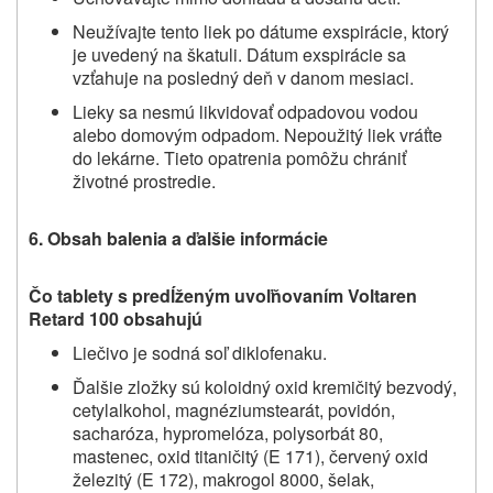
Neužívajte tento liek po dátume exspirácie, ktorý
je uvedený na škatuli. Dátum exspirácie sa
vzťahuje na posledný deň v danom mesiaci.
Lieky sa nesmú likvidovať odpadovou vodou
alebo domovým odpadom. Nepoužitý liek vráťte
do lekárne. Tieto opatrenia pomôžu chrániť
životné prostredie.
6.
Obsah balenia a ďalšie informácie
Čo tablety s predĺženým uvoľňovaním Voltaren
Retard 100 obsahujú
Liečivo je sodná soľ diklofenaku.
Ďalšie zložky sú koloidný oxid kremičitý bezvodý,
cetylalkohol, magnéziumstearát, povidón,
sacharóza, hypromelóza, polysorbát 80,
mastenec, oxid titaničitý (E 171), červený oxid
železitý (E 172), makrogol 8000, šelak,