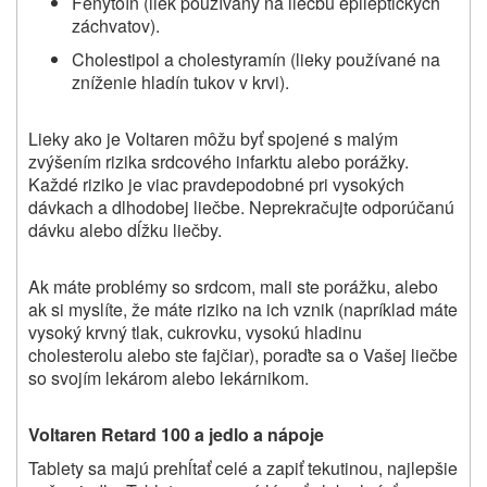
Fenytoín (liek používaný na liečbu epileptických
záchvatov).
Cholestipol a cholestyramín (lieky používané na
zníženie hladín tukov v krvi).
Lieky ako je Voltaren môžu byť spojené s malým
zvýšením rizika srdcového infarktu alebo porážky.
Každé riziko je viac pravdepodobné pri vysokých
dávkach a dlhodobej liečbe. Neprekračujte odporúčanú
dávku alebo dĺžku liečby.
Ak máte problémy so srdcom, mali ste porážku, alebo
ak si myslíte, že máte riziko na ich vznik (napríklad máte
vysoký krvný tlak, cukrovku, vysokú hladinu
cholesterolu alebo ste fajčiar), poraďte sa o Vašej liečbe
so svojím lekárom alebo lekárnikom.
Voltaren Retard 100 a jedlo a nápoje
Tablety sa majú prehĺtať celé a zapiť tekutinou, najlepšie