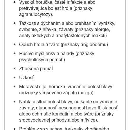
Vysoká horúčka, časté infekcie alebo
pretrvávajúca bolesť hrdla (príznaky
agranulocytózy).
Ťažkosti s dýchaním alebo prehĺtaním, vyrážky,
svrbenie, žihľavka, závraty (príznaky alergie,
anafylaktických a anafylaktoidných reakcií)
Opuch hrdla a tváre (príznaky angioedému)
Rušivé myšlienky a nálady (príznaky
psychotických porúch)
Zhoršená pamäť
Úzkosť
Meravosť šije, horúčka, vracanie, bolesť hlavy
(príznaky vírusového zápalu mozgu).
Náhla a silná bolesť hlavy, nutkanie na vracanie,
závraty, otupenosť, neschopnosť hovoriť, slabosť
alebo ochrnutie končatín alebo tváre (príznaky
srdcovocievnej príhody alebo mŕtvice).
Problémy so sluchom (príznaky zhoršeného