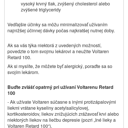
vysoký krvný tlak, zvýšený cholesterol alebo
zvýšené triglyceridy
Vedľajšie účinky sa môžu minimalizovať užívaním
najnižšej účinnej dávky počas najkratšej nutnej doby.
Ak sa vás týka niektorá z uvedených možností,
povedzte o tom svojmu lekárovi a neužite Voltaren
Retard 100.
Ak si myslíte, že môžete byť alergický, poraďte sa so
svojím lekárom.
Buďte zvlášť opatrný pri užívaní Voltarenu Retard
100
- Ak užívate Voltaren súčasne s inými protizápalovými
liekmi vrátane kyseliny acetylsalicylovej,
kortikosteroidov, liekov znižujúcich zrážavosť krvi alebo
niektorých liekov na liečbu depresie (pozri „Iné lieky a
Voltaren Retard 100“).