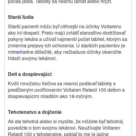
počas jedla. Tablety sa nesmú lámať alebo hrýzť.
Starší ľudia
Starší pacienti môžu byť citlivejší na účinky Voltarenu
ako iní dospelí. Preto majú zvlášť starostlivo dodržiavať
pokyny lekára a užívať najmenší počet tabliet, ktorým sa
zmiernia prejavy ich ochorenia. U starších pacientov je
mi
mor
iadne dôležité, aby nežiaduce účinky okamžite
hlásili svojmu lekárovi.
Deti a dospievajúci
Kvôli množstvu liečiva sa nesmú podávať tablety s
predĺženým uvoľňovaním Voltaren Retard 100 deťom a
dospievajúcim mladším ako 18-ročným.
Tehotenstvo a dojčenie
Ak ste tehotná alebo si myslíte, že môžete byť tehotná,
povedzte o tom svojmu lekárovi. Neužívajte Voltaren
Retard 100 v tehotenstve, pokiaľ to nie je úplne