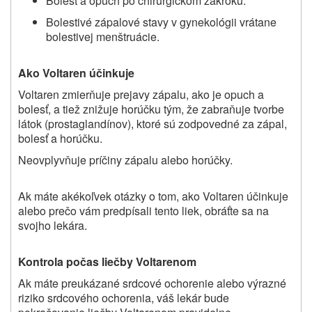
Bolesť a opuch po chirurgickom zákroku.
Bolestivé zápalové stavy v gynekológii vrátane
bolestivej menštruácie.
Ako Voltaren účinkuje
Voltaren zmierňuje prejavy zápalu, ako je opuch a
bolesť, a tiež znižuje horúčku tým, že zabraňuje tvorbe
látok (prostaglandínov), ktoré sú zodpovedné za zápal,
bolesť a horúčku.
Neovplyvňuje príčiny zápalu alebo horúčky.
Ak máte akékoľvek otázky o tom, ako Voltaren účinkuje
alebo prečo vám predpísali tento liek, obráťte sa na
svojho lekára.
Kontrola počas liečby Voltarenom
Ak máte preukázané srdcové ochorenie alebo výrazné
riziko srdcového ochorenia, váš lekár bude