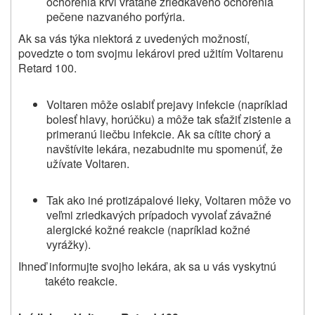
ochorenia krvi vrátane zriedkavého ochorenia
pečene nazvaného porfýria.
Ak sa vás týka niektorá z uvedených možností,
povedzte o tom svojmu lekárovi pred užitím Voltarenu
Retard 100.
Voltaren môže oslabiť prejavy infekcie (napríklad
bolesť hlavy, horúčku) a môže tak sťažiť zistenie a
primeranú liečbu infekcie. Ak sa cítite chorý a
navštívite lekára, nezabudnite mu spomenúť, že
užívate Voltaren.
Tak ako iné protizápalové lieky, Voltaren môže vo
veľmi zriedkavých prípadoch vyvolať závažné
alergické kožné reakcie (napríklad kožné
vyrážky).
Ihneď informujte svojho lekára, ak sa u vás vyskytnú
takéto reakcie.