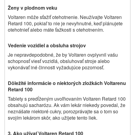
Ženy v plodnom veku
Voltaren môže sťažiť otehotnenie. Neužívajte Voltaren
Retard 100, pokiaľ to nie je nevyhnutné, keď plánujete
otehotnieť alebo máte ťažkosti s otehotnením.
Vedenie vozidiel a obsluha strojov
Je nepravdepodobné, že by Voltaren ovplyvnil vašu
schopnosť viesť vozidlá, obsluhovať stroje alebo
vykonávať iné činnosti vyžadujúce pozornosť.
Dôležité informácie o niektorých zložkách Voltarenu
Retard 100
Tablety s predĺženým uvoľňovaním Voltaren Retard 100
obsahujú sacharózu. Ak vám lekár niekedy povedal, že
neznášate niektoré cukry, porozprávajte sa o tom so
svojím lekárom skôr, ako užijete tento liek.
3. A
ko užívať Voltaren Retard 100