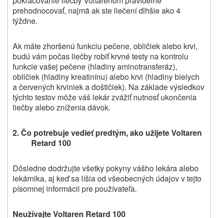
pokračovanie liečby Voltarenom pravidelne
prehodnocovať, najmä ak ste liečení dlhšie ako 4
týždne.
Ak máte zhoršenú funkciu pečene, obličiek alebo krvi,
budú vám počas liečby robiť krvné testy na kontrolu
funkcie vašej pečene (hladiny aminotransferáz),
obličiek (hladiny kreatinínu) alebo krvi (hladiny bielych
a červených krviniek a doštičiek). Na základe výsledkov
týchto testov môže váš lekár zvážiť nutnosť ukončenia
liečby alebo zníženia dávok.
2.
Čo potrebuje vedieť predtým, ako
užijete Voltaren
Retard 100
Dôsledne dodržujte všetky pokyny vášho lekára alebo
lekárnika, aj keď sa líšia od všeobecných údajov v tejto
písomnej informácii pre používateľa.
Neužívajte Voltaren Retard 100