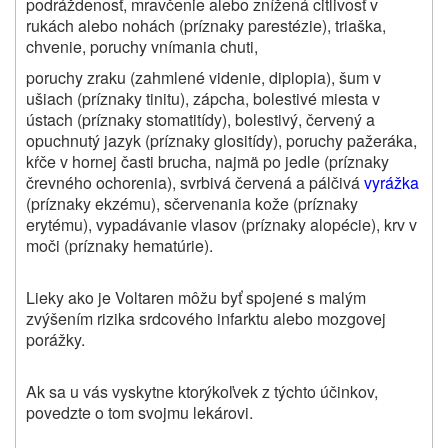
podráždenosť, mravčenie alebo znížená citlivosť v
rukách alebo nohách (príznaky parestézie), triaška,
chvenie, poruchy vnímania chuti,
poruchy zraku (zahmlené videnie, diplopia), šum v
ušiach (príznaky tinitu), zápcha, bolestivé miesta v
ústach (príznaky stomatitídy), bolestivý, červený a
opuchnutý jazyk (príznaky glositídy), poruchy pažeráka,
kŕče v hornej časti brucha, najmä po jedle (príznaky
črevného ochorenia), svrbivá červená a pálčivá
vyrážka
(príznaky ekzému), sčervenania kože (príznaky
erytému), vypadávanie vlasov (príznaky alopécie), krv v
moči (príznaky hematúrie).
Lieky ako je Voltaren môžu byť spojené s malým
zvýšením rizika srdcového infarktu alebo mozgovej
porážky.
Ak sa u vás vyskytne ktorýkoľvek z týchto účinkov,
povedzte o tom svojmu lekárovi.