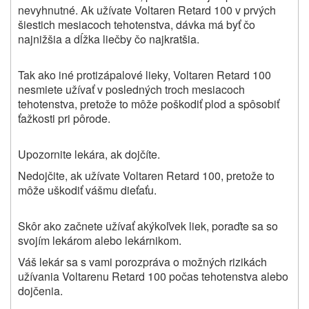
nevyhnutné. Ak užívate Voltaren Retard 100 v prvých
šiestich mesiacoch tehotenstva, dávka má byť čo
najnižšia a dĺžka liečby čo najkratšia.
Tak ako iné protizápalové lieky, Voltaren Retard 100
nesmiete užívať v posledných troch mesiacoch
tehotenstva, pretože to môže poškodiť plod a spôsobiť
ťažkosti pri pôrode.
Upozornite lekára, ak dojčíte.
Nedojčite, ak užívate Voltaren Retard 100, pretože to
môže uškodiť vášmu dieťaťu.
Skôr ako začnete užívať akýkoľvek liek, poraďte sa so
svojím lekárom alebo lekárnikom.
Váš lekár sa s vami porozpráva o možných rizikách
užívania Voltarenu Retard 100 počas tehotenstva alebo
dojčenia.