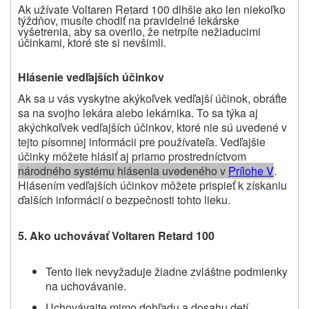
Ak užívate Voltaren Retard 100 dlhšie ako len niekoľko
týždňov, musíte chodiť na pravidelné lekárske
vyšetrenia, aby sa overilo, že netrpíte nežiaducimi
účinkami, ktoré ste si nevšimli.
Hlásenie vedľajších účinkov
Ak sa u vás vyskytne akýkoľvek vedľajší účinok, obráťte
sa na svojho lekára alebo lekárnika.
To sa týka aj
akýchkoľvek vedľajších účinkov, ktoré nie sú uvedené v
tejto písomnej informácii pre používateľa.
Vedľajšie
účinky môžete hlásiť aj priamo prostredníctvom
národného systému hlásenia uvedeného v
P
rílohe V
.
Hlásením vedľajších účinkov môžete prispieť k získaniu
ďalších informácií o bezpečnosti tohto lieku.
5. A
ko uchovávať Voltaren Retard 100
Tento liek nevyžaduje žiadne zvláštne podmienky
na uchovávanie.
Uchovávajte mimo dohľadu a dosahu detí.