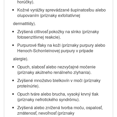
horúčky).
Kožné vyrážky sprevádzané šupinatosťou alebo
olupovaním (príznaky exfoliatívnej
dermatitídy).
Zvýšená citlivosť pokožky na slnko (príznaky
fotosenzitívnej reakcie).
Purpurové fľaky na koži (príznaky purpury alebo
Henoch-Schonleinovej purpury v prípade
alergie).
Opuch, slabosť alebo nezvyčajné močenie
(príznaky akútneho renálneho zlyhania).
Zvýšené množstvo bielkovín v moči (príznaky
proteínúrie).
Opuch tváre alebo brucha, vysoký krvný tlak
(príznaky nefrotického syndrómu).
Zvýšená alebo znížená tvorba moču, ospalosť,
zmätenosť, nevoľnosť (príznaky