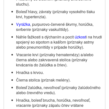
sluchu).
Bolesť hlavy, závraty (príznaky vysokého tlaku
krvi, hypertenzia).
Vyrážka
, purpurovo-červené škvrny, horúčka,
svrbenie (príznaky vaskulitídy).
Náhle ťažkosti s dýchaním a pocit
úzkost
i na hrudi
spojený so sipotom a kašľom (príznaky astmy
alebo pneumonitídy v prípade horúčky).
Vracanie krvi (príznaky hematemézy) a/alebo
čierna alebo zakrvavená stolica (príznaky
krvácania do žalúdka a čriev).
Hnačka s krvou.
Čierna stolica (príznak melény).
Bolesť žalúdka, nevoľnosť (príznaky žalúdočného
alebo črevného vredu).
Hnačka, bolesť brucha, horúčka, nevoľnosť,
vracanie (príznaky zápalu čriev vrátane