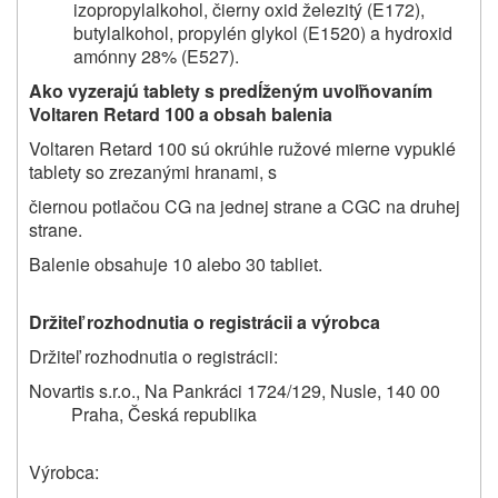
izopropylalkohol, čierny oxid železitý (E172),
butylalkohol, propylén glykol (E1520) a hydroxid
amónny 28% (E527).
Ako vyzerajú tablety s predĺženým uvoľňovaním
Voltaren Retard 100 a obsah balenia
Voltaren Retard 100 sú okrúhle ružové mierne vypuklé
tablety so zrezanými hranami, s
čiernou potlačou CG na jednej strane a CGC na druhej
strane.
Balenie obsahuje 10 alebo 30 tabliet.
Držiteľ rozhodnutia o registrácii a výrobca
Držiteľ rozhodnutia o registrácii:
Novartis s.r.o., Na Pankráci 1724/129, Nusle, 140 00
Praha, Česká republika
Výrobca: