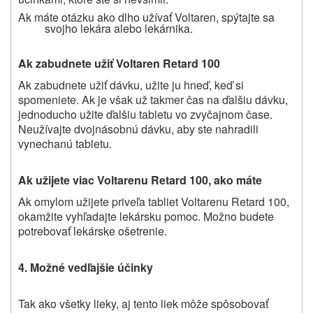
Ak máte otázku ako dlho užívať Voltaren, spýtajte sa
svojho lekára alebo lekárnika.
Ak zabudnete užiť Voltaren Retard 100
Ak zabudnete užiť dávku, užite ju hneď, keď si
spomeniete. Ak je však už takmer čas na ďalšiu dávku,
jednoducho užite ďalšiu tabletu vo zvyčajnom čase.
Neužívajte dvojnásobnú dávku, aby ste nahradili
vynechanú tabletu.
Ak užijete viac Voltarenu Retard 100, ako máte
Ak omylom užijete priveľa tabliet Voltarenu Retard 100,
okamžite vyhľadajte lekársku pomoc. Možno budete
potrebovať lekárske ošetrenie.
4. M
ožné vedľajšie účinky
Tak ako všetky lieky, aj tento liek môže spôsobovať