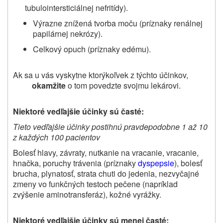
tubulointersticiálnej nefritídy).
Výrazne znížená tvorba moču (príznaky renálnej
papilárnej nekrózy).
Celkový opuch (príznaky edému).
Ak sa u vás vyskytne ktorýkoľvek z týchto účinkov,
okamžite
o tom povedzte svojmu lekárovi.
Niektoré vedľajšie účinky sú časté:
Tieto vedľajšie účinky postihnú pravdepodobne 1 až 10
z každých 100 pacientov
Bolesť hlavy, závraty, nutkanie na vracanie, vracanie,
hnačka, poruchy trávenia (príznaky
dyspepsie
), bolesť
brucha, plynatosť, strata chuti do jedenia, nezvyčajné
zmeny vo funkčných testoch pečene (napríklad
zvýšenie aminotransferáz), kožné vyrážky.
Niektoré vedľajšie účinky sú menej časté: