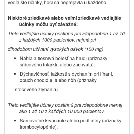
vedľajšie účinky, hoci sa neprejavia u každého.
Niektoré zriedkavé alebo veľmi zriedkavé vedľajšie
účinky môžu byť závažné:
Tieto vedľajšie účinky postihnú pravdepodobne 1 až 10
z každých 1000 pacientov, najmä pri
dlhodobom užívaní vysokých dávok (150 mg)
Náhla a tiesnivá bolesť na hrudi (príznaky
srdcového infarktu alebo záchvatu).
Dýchavičnosť, ťažkosti s dýchaním pri líhaní,
opuch chodidiel alebo nôh (príznaky
srdcového zlyhania).
Tieto vedľajšie účinky postihnú pravdepodobne menej
ako 1 až 10 z každých 10 000 pacientov
Samovoľné krvácanie alebo podliatiny (príznaky
trombocytopénie).