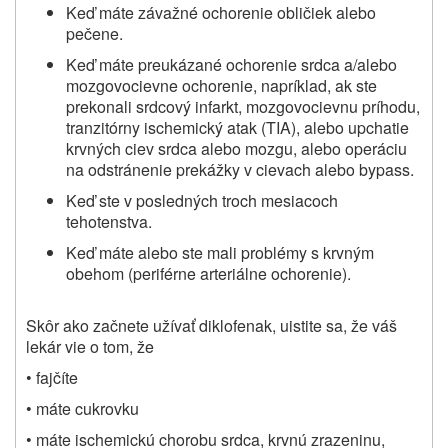
Keď máte závažné ochorenie obličiek alebo
pečene.
Keď máte preukázané ochorenie srdca a/alebo
mozgovocievne ochorenie, napríklad, ak ste
prekonali srdcový infarkt, mozgovocievnu príhodu,
tranzitórny ischemický atak (TIA), alebo upchatie
krvných ciev srdca alebo mozgu, alebo operáciu
na odstránenie prekážky v cievach alebo bypass.
Keď ste v posledných troch mesiacoch
tehotenstva.
Keď máte alebo ste mali problémy s krvným
obehom (periférne arteriálne ochorenie).
Skôr ako začnete užívať diklofenak, uistite sa, že váš
lekár vie o tom, že
• fajčíte
• máte cukrovku
• máte ischemickú chorobu srdca, krvnú zrazeninu,