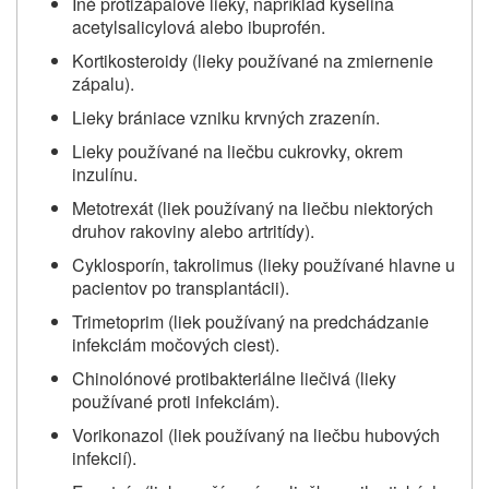
Iné protizápalové lieky, napríklad kyselina
acetylsalicylová alebo ibuprofén.
Kortikosteroidy (lieky používané na zmiernenie
zápalu).
Lieky brániace vzniku krvných zrazenín.
Lieky používané na liečbu cukrovky, okrem
inzulínu.
Metotrexát (liek používaný na liečbu niektorých
druhov rakoviny alebo artritídy).
Cyklosporín, takrolimus (lieky používané hlavne u
pacientov po transplantácii).
Trimetoprim (liek používaný na predchádzanie
infekciám močových ciest).
Chinolónové protibakteriálne liečivá (lieky
používané proti infekciám).
Vorikonazol (liek používaný na liečbu hubových
infekcií).