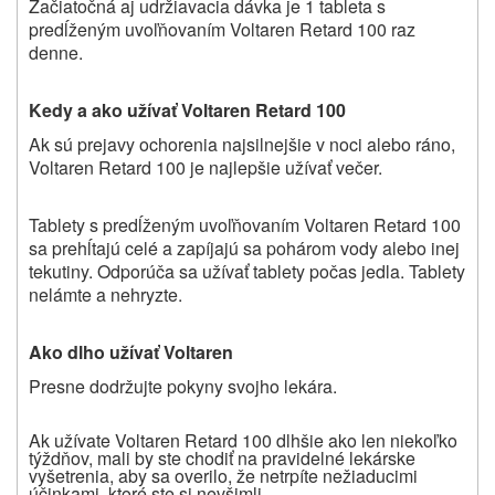
Začiatočná aj udržiavacia dávka je 1 tableta s
predĺženým uvoľňovaním Voltaren Retard 100 raz
denne.
Kedy a ako užívať Voltaren Retard 100
Ak sú prejavy ochorenia najsilnejšie v noci alebo ráno,
Voltaren Retard 100 je najlepšie užívať večer.
Tablety s predĺženým uvoľňovaním Voltaren Retard 100
sa prehĺtajú celé a zapíjajú sa pohárom vody alebo inej
tekutiny. Odporúča sa užívať tablety počas jedla. Tablety
nelámte a nehryzte.
Ako dlho užívať Voltaren
Presne dodržujte pokyny svojho lekára.
Ak užívate Voltaren Retard 100 dlhšie ako len niekoľko
týždňov, mali by ste chodiť na pravidelné lekárske
vyšetrenia, aby sa overilo, že netrpíte nežiaducimi
účinkami, ktoré ste si nevšimli.