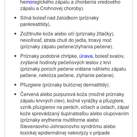
he
mor
agického zápalu a zhoršenia vredového
zápalu a Crohnovej choroby).
Silná bolesť nad žalúdkom (príznaky
pankreatitídy).
Zožltnutie kože alebo očí (príznaky žltačky),
nevoľnosť, strata chuti do jedla, tmavý moč
(príznaky zápalu pečene/zlyhania pečene).
Príznaky podobné chrípke,
únava
, bolesť svalov,
zvýšené hodnoty pečeňových testov z krvi
(príznaky porúch pečene vrátane náhleho zápalu
pečene, nekróza pečene, zlyhanie pečene).
Pľuzgiere (príznaky bulóznej dermatitídy).
Červená alebo purpurová koža (možné príznaky
zápalu krvných ciev), kožné vyrážky a pľuzgiere,
vznik pľuzgierov na perách, očiach a ústach, zápal
kože sprevádzaný šupinatosťou alebo olupovaním
(príznaky erythema multiforme alebo
Stevensovho-Johnsonovho syndrómu alebo
toxickej epidermálnej nekrolýzy v prípade