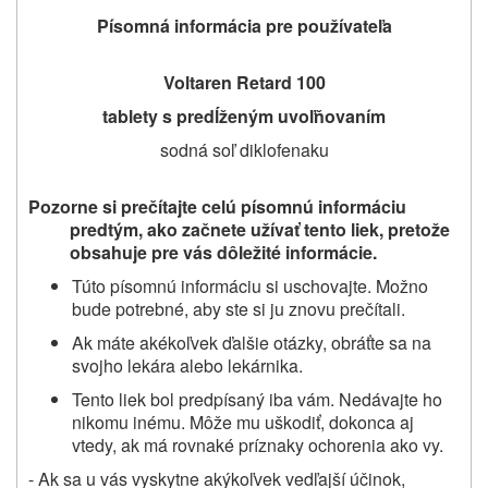
P
ísomná informácia pre používateľa
Voltaren Retard 100
tablety s predĺženým uvoľňovaním
sodná soľ diklofenaku
Pozorne si prečítajte celú písomnú informáciu
predtým, ako začnete užívať
tento liek
, pretože
obsahuje pre vás dôležité informácie
.
Túto písomnú informáciu si uschovajte. Možno
bude potrebné, aby ste si ju znovu prečítali.
Ak máte akékoľvek ďalšie otázky, obráťte sa na
svojho lekára alebo lekárnika.
Tento liek bol predpísaný iba vám. Nedávajte ho
nikomu inému. Môže mu uškodiť, dokonca aj
vtedy, ak má rovnaké príznaky ochorenia ako vy.
-
Ak sa u vás vyskytne akýkoľvek vedľajší účinok,