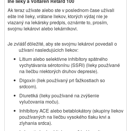
Iné lieky a Voltaren Retard 100
Ak teraz užívate alebo ste v poslednom čase užívali
ešte iné lieky, vrátane liekov, ktorých výdaj nie je
viazaný na lekársky predpis, oznámte to, prosím,
svojmu lekárovi alebo lekárnikovi.
Je zvlášť dôležité, aby ste svojmu lekárovi povedali o
užívaní nasledujúcich liekov:
Lítium alebo selektívne inhibítory spätného
vychytávania sérotonínu (SSRI) (lieky používané
na liečbu niektorých druhov depresie).
Digoxín (liek používaný pri ťažkostiach so
srdcom).
Diuretiká (lieky používané na zvýšenie
vylučovania moču).
Inhibítory ACE alebo betablokátory (skupiny liekov
používaných na liečbu vysokého tlaku krvi a
zlyhania srdca).