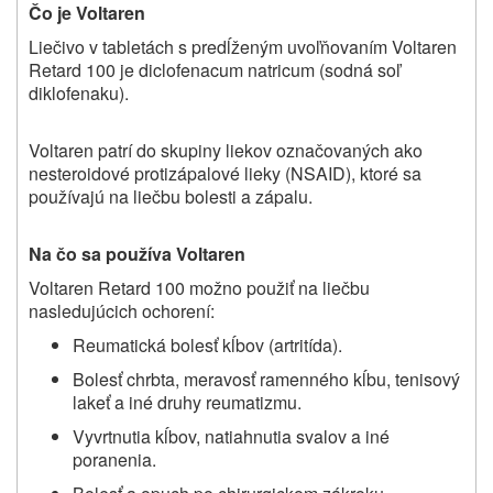
Čo je Voltaren
Liečivo v tabletách s predĺženým uvoľňovaním Voltaren
Retard 100 je diclofenacum natricum (sodná soľ
diklofenaku).
Voltaren patrí do skupiny liekov označovaných ako
nesteroidové protizápalové lieky (NSAID), ktoré sa
používajú na liečbu bolesti a zápalu.
Na čo sa používa Voltaren
Voltaren Retard 100 možno použiť na liečbu
nasledujúcich ochorení:
Reumatická bolesť kĺbov (artritída).
Bolesť chrbta, meravosť ramenného kĺbu, tenisový
lakeť a iné druhy reumatizmu.
Vyvrtnutia kĺbov, natiahnutia svalov a iné
poranenia.