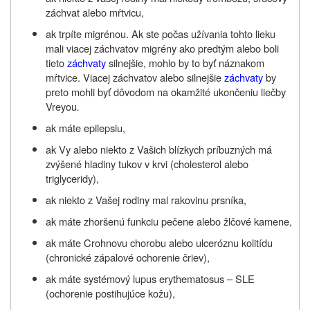
záchvat alebo mŕtvicu,
ak trpíte migrénou. Ak ste počas užívania tohto lieku
mali viacej záchvatov migrény ako predtým alebo boli
tieto
záchvaty
silnejšie, mohlo by to byť náznakom
mŕtvice. Viacej záchvatov alebo silnejšie
záchvaty
by
preto mohli byť dôvodom na okamžité ukončeniu liečby
Vreyou
.
ak máte epilepsiu,
ak Vy alebo niekto z Vašich blízkych príbuzných má
zvýšené hladiny tukov v krvi (cholesterol alebo
triglyceridy),
ak niekto z Vašej rodiny mal rakovinu prsníka,
ak máte zhoršenú funkciu pečene alebo žlčové kamene,
ak máte Crohnovu chorobu alebo ulceróznu kolitídu
(chronické zápalové ochorenie čriev),
ak máte systémový lupus erythematosus – SLE
(ochorenie postihujúce kožu),