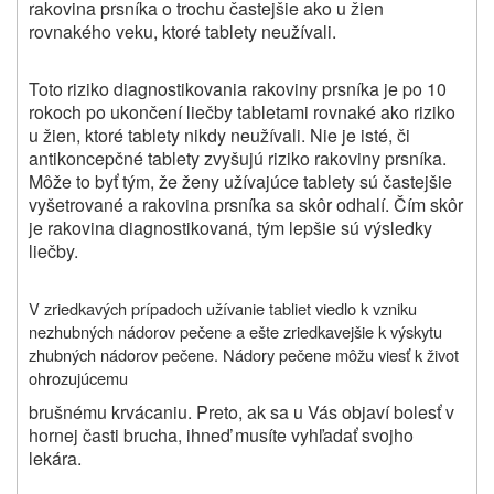
rakovina prsníka o trochu častejšie ako u žien
rovnakého veku, ktoré tablety neužívali.
Toto riziko diagnostikovania rakoviny prsníka je po 10
rokoch po ukončení liečby tabletami rovnaké ako riziko
u žien, ktoré tablety nikdy neužívali. Nie je isté, či
antikoncepčné tablety zvyšujú riziko rakoviny prsníka.
Môže to byť tým, že ženy užívajúce tablety sú častejšie
vyšetrované a rakovina prsníka sa skôr odhalí. Čím skôr
je rakovina diagnostikovaná, tým lepšie sú výsledky
liečby.
V zriedkavých prípadoch užívanie tabliet viedlo k vzniku
nezhubných nádorov pečene a ešte zriedkavejšie k výskytu
zhubných nádorov pečene. Nádory pečene môžu viesť k život
ohrozujúcemu
brušnému krvácaniu. Preto, ak sa u Vás objaví bolesť v
hornej časti brucha, ihneď musíte vyhľadať svojho
lekára.