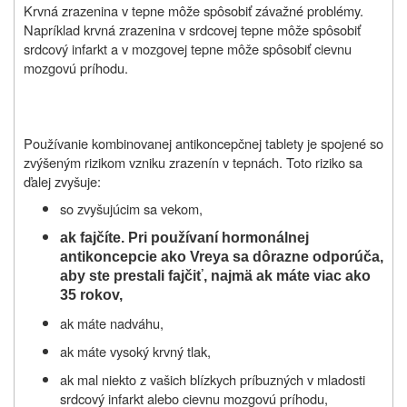
Krvná zrazenina v tepne môže spôsobiť závažné problémy.
Napríklad krvná zrazenina v srdcovej tepne môže spôsobiť
srdcový infarkt a v mozgovej tepne môže spôsobiť cievnu
mozgovú príhodu.
Používanie kombinovanej antikoncepčnej tablety je spojené so
zvýšeným rizikom vzniku zrazenín v tepnách. Toto riziko sa
ďalej zvyšuje:
so zvyšujúcim sa vekom,
ak fajčíte. Pri používaní hormonálnej
antikoncepcie ako Vreya sa dôrazne odporúča,
aby ste prestali fajčiť, najmä ak máte viac ako
35 rokov,
ak máte nadváhu,
ak máte vysoký krvný tlak,
ak mal niekto z vašich blízkych príbuzných v mladosti
srdcový infarkt alebo cievnu mozgovú príhodu,