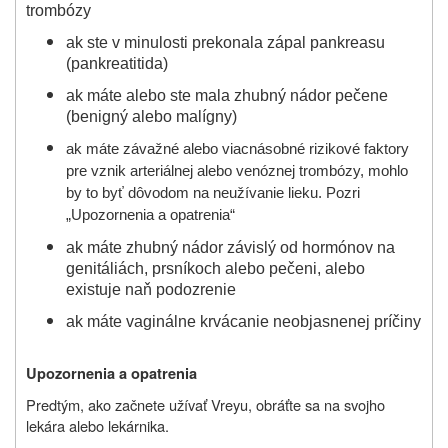
trombózy
ak ste v minulosti prekonala zápal pankreasu
(pankreatitida)
ak máte alebo ste mala zhubný nádor pečene
(benigný alebo malígny)
ak máte závažné alebo viacnásobné rizikové faktory
pre vznik arteriálnej alebo venóznej trombózy, mohlo
by to byť dôvodom na neužívanie lieku. Pozri
„
Upozornenia a opatrenia“
ak máte zhubný nádor závislý od hormónov na
genitáliách, prsníkoch alebo pečeni, alebo
existuje naň podozrenie
ak máte vaginálne krvácanie neobjasnenej príčiny
Upozornenia a opatrenia
Predtým, ako začnete užívať Vreyu, obráťte sa na svojho
lekára alebo lekárnika.