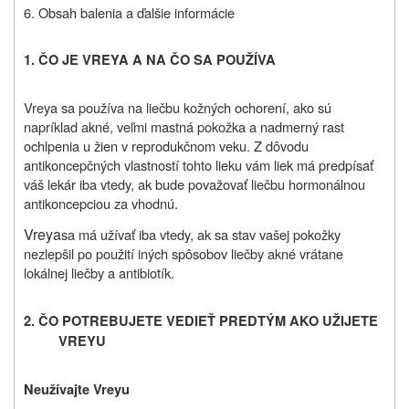
6. Obsah balenia a ďalšie informácie
1. ČO JE VREYA A NA ČO SA POUŽÍVA
Vreya sa používa na liečbu kožných ochorení, ako sú
napríklad akné, veľmi mastná pokožka a nadmerný rast
ochlpenia u žien v reprodukčnom veku. Z dôvodu
antikoncepčných vlastností tohto lieku vám liek má predpísať
váš lekár iba vtedy, ak bude považovať liečbu hormonálnou
antikoncepciou za vhodnú.
Vreya
sa má užívať iba vtedy, ak sa stav vašej pokožky
nezlepšil po použití iných spôsobov liečby akné vrátane
lokálnej liečby a antibiotík.
2. ČO POTREBUJETE VEDIEŤ PREDTÝM AKO UŽIJETE
VREYU
Neužívajte Vreyu