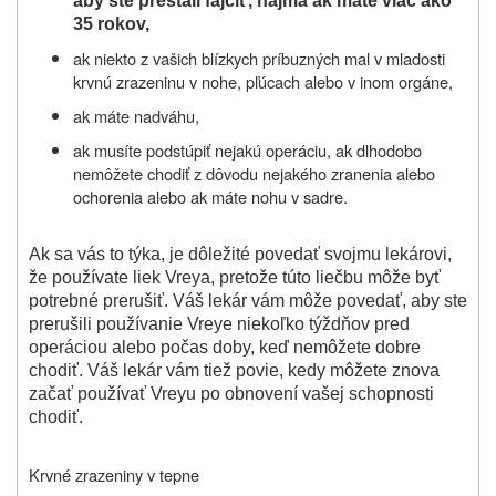
aby ste prestali fajčiť, najmä ak máte viac ako
35 rokov,
ak niekto z vašich blízkych príbuzných mal v mladosti
krvnú zrazeninu v nohe, pľúcach alebo v inom orgáne,
ak máte nadváhu,
ak musíte podstúpiť nejakú operáciu, ak dlhodobo
nemôžete chodiť z dôvodu nejakého zranenia alebo
ochorenia alebo ak máte nohu v sadre.
Ak sa vás to týka, je dôležité povedať svojmu lekárovi,
že používate liek Vreya, pretože túto liečbu môže byť
potrebné prerušiť. Váš lekár vám môže povedať, aby ste
prerušili používanie Vreye niekoľko týždňov pred
operáciou alebo počas doby, keď nemôžete dobre
chodiť. Váš lekár vám tiež povie, kedy môžete znova
začať používať Vreyu po obnovení vašej schopnosti
chodiť.
Krvné zrazeniny v tepne