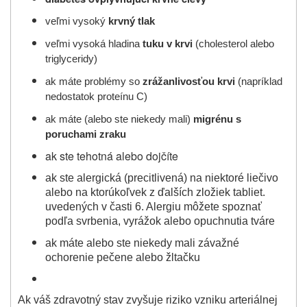
veľmi vysoký
krvný tlak
veľmi vysoká hladina
tuku v krvi
(cholesterol alebo
triglyceridy)
ak máte problémy so
zrážanlivosťou krvi
(napríklad
nedostatok proteínu C)
ak máte (alebo ste niekedy mali)
migrénu s
poruchami zraku
ak ste tehotná alebo dojčíte
ak ste alergická (precitlivená) na niektoré liečivo
alebo na ktorúkoľvek z ďalších zložiek tabliet.
uvedených v časti 6. Alergiu môžete spoznať
podľa svrbenia, vyrážok alebo opuchnutia tváre
ak máte alebo ste niekedy mali závažné
ochorenie pečene alebo žltačku
Ak váš zdravotný stav zvyšuje riziko vzniku arteriálnej