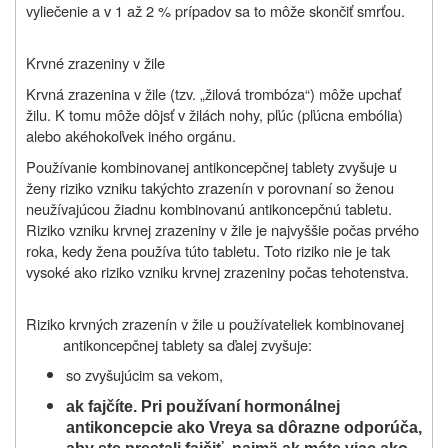
vyliečenie a v 1 až 2 % prípadov sa to môže skončiť smrťou.
Krvné zrazeniny v žile
Krvná zrazenina v žile (tzv. „žilová trombóza“) môže upchať
žilu. K tomu môže dôjsť v žilách nohy, pľúc (pľúcna embólia)
alebo akéhokoľvek iného orgánu.
Používanie kombinovanej antikoncepčnej tablety zvyšuje u
ženy riziko vzniku takýchto zrazenín v porovnaní so ženou
neužívajúcou žiadnu kombinovanú antikoncepčnú tabletu.
Riziko vzniku krvnej zrazeniny v žile je najvyššie počas prvého
roka, kedy žena používa túto tabletu. Toto riziko nie je tak
vysoké ako riziko vzniku krvnej zrazeniny počas tehotenstva.
Riziko krvných zrazenín v žile u používateliek kombinovanej
antikoncepčnej tablety sa ďalej zvyšuje:
so zvyšujúcim sa vekom,
ak fajčíte. Pri používaní hormonálnej
antikoncepcie ako Vreya sa dôrazne odporúča,