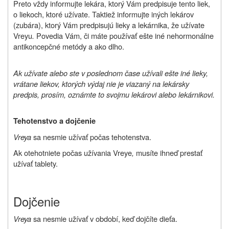
Preto vždy informujte lekára, ktorý Vám predpisuje tento liek,
o liekoch, ktoré užívate. Taktiež informujte iných lekárov
(zubára), ktorý Vám predpisujú lieky a lekárnika, že užívate
Vreyu
.
Povedia Vám, či máte používať ešte iné nehormonálne
antikoncepčné metódy a ako dlho.
Ak užívate alebo ste v poslednom čase užívali
ešte iné
lieky,
vrátane liekov, ktorých výdaj nie je viazaný na lekársky
predpis, prosím, oznámte
to svojmu lekárovi alebo lekárnikovi.
Tehotenstvo a dojčenie
Vreya
sa nesmie užívať počas tehotenstva.
Ak otehotniete počas užívania
Vreye
,
musíte ihneď prestať
užívať tablety.
Dojčenie
Vreya
sa nesmie užívať v období, keď dojčíte dieťa.