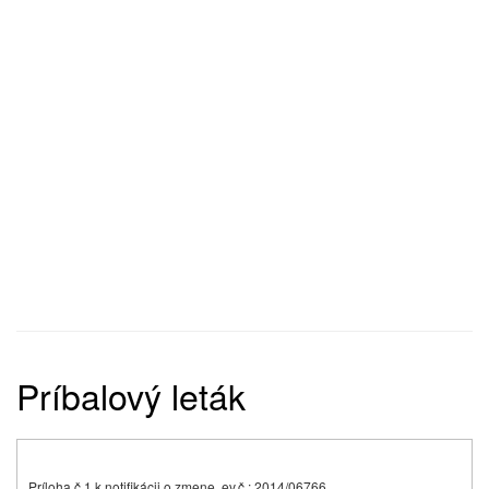
Príbalový leták
Príloha č.1 k notifikácii o zmene, ev.č.: 2014/06766