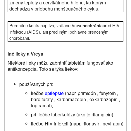
zmeny teploty a cervikálneho hlienu, ku ktorým
dochádza v priebehu menštruačného cyklu.
Perorálne kontraceptíva, vrátane
Vreye
pred HIV
nechránia
infekciou (AIDS), ani pred inými pohlavne prenosnými
chorobami.
Iné lieky a Vreya
Niektoré lieky môžu zabrániť tabletám fungovať ako
antikoncepcia. Toto sa týka liekov:
používaných pri:
liečbe
epilepsie
(napr. primidón , fenytoín ,
barbituráty , karbamazepín , oxkarbazepín ,
topiramát),
pri liečbe tuberkulózy (ako je rifampicín),
liečbe HIV infekcii (napr. ritonavir , nevirapín)