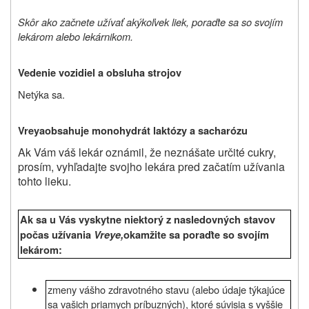
Skôr ako začnete užívať akýkoľvek liek, poraďte sa so svojím
lekárom alebo lekárnikom.
Vedenie vozidiel a obsluha strojov
Netýka sa.
Vreya
obsahuje monohydrát laktózy a sacharózu
Ak Vám váš lekár oznámil, že neznášate určité cukry,
prosím, vyhľadajte svojho lekára pred začatím užívania
tohto lieku.
Ak sa u Vás vyskytne niektorý z nasledovných stavov
počas užívania
Vreye
,
okamžite sa poraďte so svojím
lekárom:
zmeny vášho zdravotného stavu (alebo údaje týkajúce
sa vašich priamych príbuzných), ktoré súvisia s vyššie