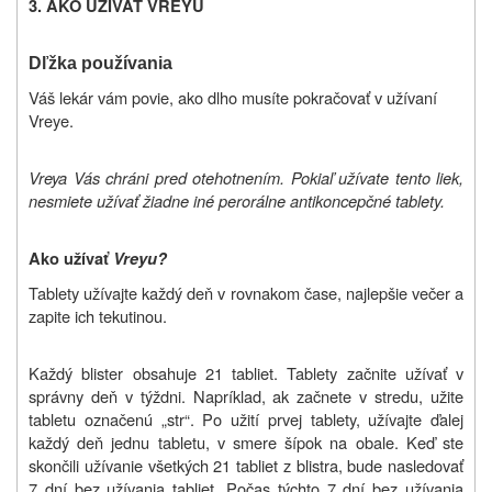
3. AKO UŽÍVAŤ VREYU
Dľžka používania
Váš lekár vám povie, ako dlho musíte pokračovať v užívaní
Vreye.
Vreya
Vás chráni pred otehotnením. Pokiaľ užívate tento liek,
nesmiete užívať žiadne iné perorálne antikoncepčné tablety.
Ako užívať
Vreyu
?
Tablety užívajte každý deň v rovnakom čase, najlepšie večer a
zapite ich tekutinou.
Každý blister obsahuje 21 tabliet. Tablety začnite užívať v
správny deň v týždni. Napríklad, ak začnete v stredu, užite
tabletu označenú „str“. Po užití prvej tablety, užívajte ďalej
každý deň jednu tabletu, v smere šípok na obale. Keď ste
skončili užívanie všetkých 21 tabliet z blistra, bude nasledovať
7 dní bez užívania tabliet. Počas týchto 7 dní bez užívania