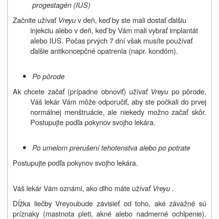
progestagén (IUS)
Začnite užívať
Vreyu
v deň, keď by ste mali dostať ďalšiu
injekciu alebo v deň, keď by Vám mali vybrať implantát
alebo IUS. Počas prvých 7 dní však musíte používať
ďalšie antikoncepčné opatrenia (napr. kondóm).
Po pôrode
Ak chcete začať (prípadne obnoviť) užívať
Vreyu
po pôrode,
Váš lekár Vám môže odporučiť, aby ste počkali do prvej
normálnej menštruácie, ale niekedy možno začať skôr.
Postupujte podľa pokynov svojho lekára.
Po umelom prerušení tehotenstva alebo po potrate
Postupujte podľa pokynov svojho lekára.
Váš lekár Vám oznámi, ako dlho máte užívať
Vreyu
.
Dĺžka liečby
Vreyou
bude závisieť od toho, aké závažné sú
príznaky (mastnota pleti, akné alebo nadmerné ochlpenie).