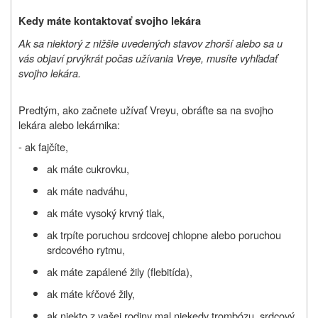
Kedy máte kontaktovať svojho lekára
Ak sa niektorý z nižšie uvedených stavov zhorší alebo sa u
vás objaví prvýkrát počas užívania
Vreye
, musíte vyhľadať
svojho lekára.
Predtým, ako začnete užívať Vreyu, obráťte sa na svojho
lekára alebo lekárnika:
- ak fajčíte,
ak máte cukrovku,
ak máte nadváhu,
ak máte vysoký krvný tlak,
ak trpíte poruchou srdcovej chlopne alebo poruchou
srdcového rytmu,
ak máte zapálené žily (flebitída),
ak máte kŕčové žily,
ak niekto z vašej rodiny mal niekedy trombózu, srdcový