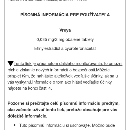
PÍSOMNÁ INFORMÁCIA PRE POUŽÍVATEĽA
Vreya
0,035 mg/2 mg obalené tablety
Etinylestradiol a cyproterónacetát
Tento liek je predmetom ďalšieho monitorovania.
To umožní
rýchle získanie nových informácií o bezpečnosti.
Môžete
prispieť tým, že nahlásite akékoľvek vedľajšie účinky, ak sa u
vás vyskytnú.
Informácie o tom ako hlásiť vedľajšie účinky,
nájdete na konci časti 4.
Pozorne si prečítajte celú písomnú informáciu predtým,
ako začnete užívať tento liek, pretože obsahuje pre vás
ô
d
ležité informácie.
Túto písomnú informáciu si uschovajte. Možno bude