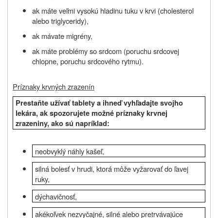
ak máte veľmi vysokú hladinu tuku v krvi (cholesterol
alebo triglyceridy),
ak mávate migrény,
ak máte problémy so srdcom (poruchu srdcovej
chlopne, poruchu srdcového rytmu).
Príznaky krvných zrazenín
Prestaňte užívať tablety a ihneď vyhľadajte svojho
lekára, ak spozorujete možné príznaky krvnej
zrazeniny, ako sú napríklad:
neobvyklý náhly kašeľ,
silná bolesť v hrudi, ktorá môže vyžarovať do ľavej
ruky,
dýchavičnosť,
akékoľvek nezvyčajné, silné alebo pretrvávajúce