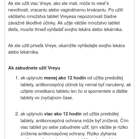
Ak ste užili viac
Vreye
,
ako ste mali, môže to viesť k
nevoľnosti, vracaniu alebo vaginálnemu krvácaniu. Po užití
väčšieho množstva tabliet
Vreye
sa nepozorovali žiadne
závažné škodlivé účinky. Ak užije väčšie množstvo tabliet
dieťa, musíte ihneď vyhľadať svojho lekára alebo lekárnika.
Ak ste užili priveľa
Vreye
, okamžite vyhľadajte svojho lekára
alebo lekárnika.
Ak zabudnete užiť Vreyu
ak uplynulo
od užitia predošlej
menej ako 12 hodín
tablety, antikoncepčný účinok by nemal byť narušený, ak
užijete omeškanú tabletu len čo si spomeniete a ďalšie
tablety vo zvyčajnom čase.
ak uplynulo
od užitia predošlej
viac ako 12 hodín
tablety,
antikoncepčná ochrana môže byť znížená. Čím
viac tabliet po sebe zabudnete užiť, tým väčšie je riziko
zníženia antikoncepčnej ochrany. Riziko zlyhania