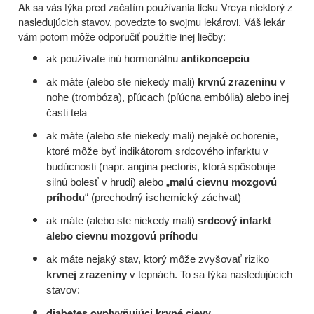
Ak sa vás týka pred začatím používania lieku Vreya niektorý z
nasledujúcich stavov, povedzte to svojmu lekárovi. Váš lekár
vám potom môže odporučiť použitie inej liečby:
ak používate inú hormonálnu
antikoncepciu
ak máte (alebo ste niekedy mali)
krvnú zrazeninu
v
nohe (trombóza), pľúcach (pľúcna embólia) alebo inej
časti tela
ak máte (alebo ste niekedy mali) nejaké ochorenie,
ktoré môže byť indikátorom srdcového infarktu v
budúcnosti (napr. angina pectoris, ktorá spôsobuje
silnú bolesť v hrudi) alebo „
malú cievnu mozgovú
príhodu
“ (prechodný ischemický záchvat)
ak máte (alebo ste niekedy mali)
srdcový infarkt
alebo cievnu mozgovú príhodu
ak máte nejaký stav, ktorý môže zvyšovať riziko
krvnej zrazeniny
v tepnách. To sa týka nasledujúcich
stavov:
diabetes ovplyvňujúci krvné cievy