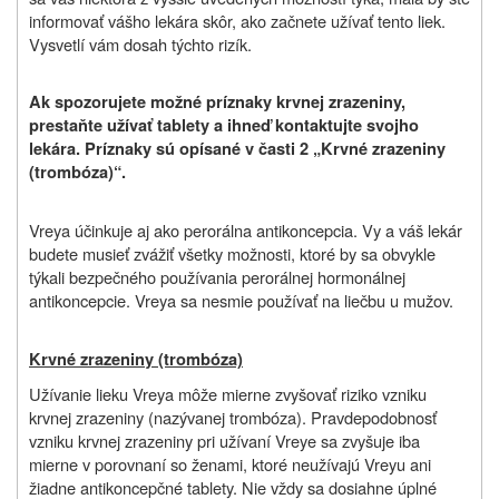
informovať vášho lekára skôr, ako začnete užívať tento liek.
Vysvetlí vám dosah týchto rizík.
Ak spozorujete možné príznaky krvnej zrazeniny,
prestaňte užívať tablety a ihneď kontaktujte svojho
lekára. Príznaky sú opísané v časti 2 „Krvné zrazeniny
(trombóza)“.
Vreya účinkuje aj ako perorálna antikoncepcia. Vy a váš lekár
budete musieť zvážiť všetky možnosti, ktoré by sa obvykle
týkali bezpečného používania perorálnej hormonálnej
antikoncepcie.
Vreya sa nesmie používať na liečbu u mužov.
Krvné zrazeniny (trombóza)
Užívanie lieku Vreya môže mierne zvyšovať riziko vzniku
krvnej zrazeniny (nazývanej trombóza). Pravdepodobnosť
vzniku krvnej zrazeniny pri užívaní Vreye sa zvyšuje iba
mierne v porovnaní so ženami, ktoré neužívajú Vreyu ani
žiadne antikoncepčné tablety. Nie vždy sa dosiahne úplné