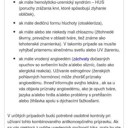
ak máte hemolyticko-uremický syndróm – HUS
(poruchy zrážania krvi, ktoré spôsobujú zlyhanie
obličiek),
ak máte dedičnú formu hluchoty (otoskleróza),
ak máte alebo ste niekedy mali chloazmu (žltohnedé
škvrny, prevažne v oblasti tváre, tiež známe ako
tehotenské znamienka). V takomto prípade sa musíte
vyhýbať priamemu slnečnému svetlu alebo UV žiareniu,
ak máte vrodený angioedém (
záchvaty
dočasných
opuchov so svrbením kože a/alebo slizníc, často ako
alergická reakcia). Užívanie estrogénov (ženských
pohlavných hormónov) môže zhoršiť príznaky
angioedému. Ihneď informujte svojho lekára , ak sa u
vás objavia príznaky angioedému, ako je opuch tváre,
jazyka a/alebo hrdla a/alebo problémy s prehĺtaním
alebo žihľavka spolu s dýchacími ťažkosťami.
V určitých prípadoch budú potrebné osobitné kontroly pri
užívaní tohto kombinovaného antikoncepčného prípravku. Ak
sa vás niektorá z vyššie uvedených možností týka, mala by ste