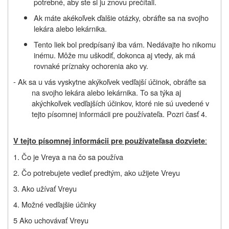
potrebné, aby ste si ju znovu prečítali.
Ak máte akékoľvek ďalšie otázky, obráťte sa na svojho
lekára alebo lekárnika.
Tento liek bol predpísaný iba vám. Nedávajte ho nikomu
inému. Môže mu uškodiť, dokonca aj vtedy, ak má
rovnaké príznaky ochorenia ako vy.
- Ak sa u vás vyskytne akýkoľvek vedľajší účinok, obráťte sa
na svojho lekára alebo lekárnika. To sa týka aj
akýchkoľvek vedľajších účinkov, ktoré nie sú uvedené v
tejto písomnej informácii pre používateľa. Pozri časť 4.
:
V tejto písomnej informácii pre používateľa
sa dozviete
1. Čo je
Vreya
a na čo sa používa
2. Čo potrebujete vedieť predtým, ako užijete
Vreyu
3. Ako užívať
Vreyu
4. Možné vedľajšie účinky
5 Ako uchovávať
Vreyu