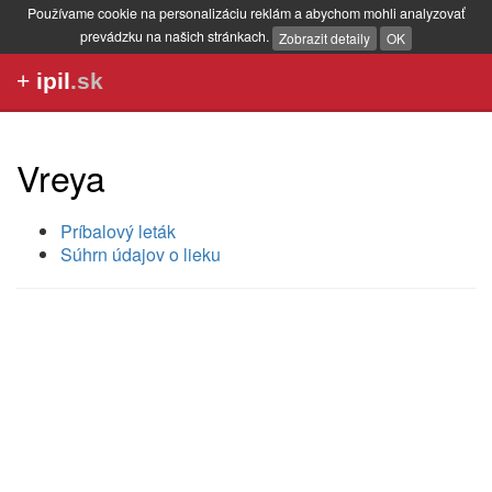
Používame cookie na personalizáciu reklám a abychom mohli analyzovať
prevádzku na našich stránkach.
Zobrazit detaily
OK
+
ipil
.sk
Vreya
Príbalový leták
Súhrn údajov o lieku