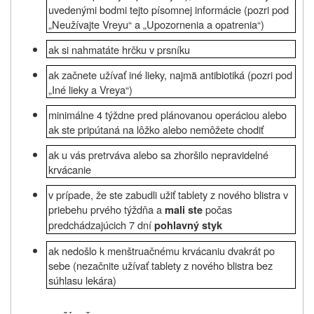
uvedenými bodmi tejto písomnej informácie (pozri pod
„
Neužívajte
Vreyu“
a
„Upozornenia a opatrenia“)
ak si nahmatáte hrčku v prsníku
ak začnete užívať iné lieky, najmä antibiotiká (pozri pod
„Iné lieky a Vreya“)
minimálne 4 týždne pred plánovanou operáciou alebo
ak ste pripútaná na lôžko alebo nemôžete chodiť
ak u vás pretrváva alebo sa zhoršilo nepravidelné
krvácanie
v prípade, že ste zabudli užiť tablety z nového blistra v
priebehu prvého týždňa a
počas
mali ste
predchádzajúcich 7 dní
pohlavný styk
ak nedošlo k menštruačnému krvácaniu dvakrát po
sebe (nezačnite užívať tablety z nového blistra bez
súhlasu lekára)