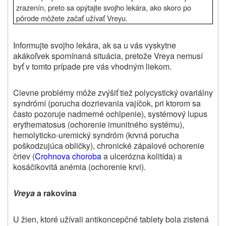
zrazenín, preto sa opýtajte svojho lekára, ako skoro po
pôrode môžete začať užívať Vreyu.
Informujte svojho lekára, ak sa u vás vyskytne
akákoľvek spomínaná situácia, pretože Vreya nemusí
byť v tomto prípade pre vás vhodným liekom.
Cievne problémy
mô
že zvýšiť tiež polycystický ovariálny
syndrómí (porucha dozrievania vajíčok, pri ktorom sa
často pozoruje nadmerné ochlpenie), systémový lupus
erythematosus (ochorenie imunitného systému),
hemolyticko-uremický syndróm (krvná porucha
poškodzujúca obličky), chronické zápalové ochorenie
čriev (
Crohnova choroba
a ulcerózna kolitída) a
kosáčikovitá anémia (ochorenie krvi).
Vreya
a rakovina
U žien, ktoré užívali antikoncepčné tablety bola zistená