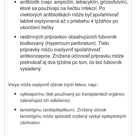
antibiotík (napr. ampicilín, tetracyklín, grizeofulvín),
ktoré sa používajú na liečbu infekcií. Po
niektorých antibiotikách môže byť spoľahlivosť
tabliet ovplyvnená až v priebehu 4 týždňov po
ukončení liečby
rastlinných prípravkov obsahujúcich ľubovník
bodkovaný (Hypericum perforatum). Tieto
prípravky môžu ovplyvniť spoľahlivosť
antikoncepcie. Znížená účinnosť prípravku môže
pretrvávať aj dva týždne po tom, čo bol ľubovník
vysadený.
Vreya môže ovplyvniť účinok iných liekov, napr.:
cyklosporínu (liek používaný po transplantácii orgánov,
zabraňujúci ich odlúčeniu)
lamotrigínu (antiepileptikum). Znížený účinok
lamotrigínu môže spôsobiť zvýšený výskyt epileptických
záchvatov.