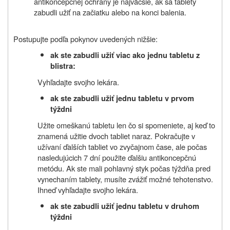
antikoncepčnej ochrany je najväčšie, ak sa tablety
zabudli užiť na začiatku alebo na konci balenia.
Postupujte podľa pokynov uvedených nižšie:
ak ste zabudli užiť viac ako jednu tabletu z
blistra:
Vyhľadajte svojho lekára.
ak ste zabudli užiť jednu tabletu v prvom
týždni
Užite omeškanú tabletu len čo si spomeniete, aj keď to
znamená užitie dvoch tabliet naraz. Pokračujte v
užívaní ďalších tabliet vo zvyčajnom čase, ale počas
nasledujúcich 7 dní použite ďalšiu antikoncepčnú
metódu. Ak ste mali pohlavný styk počas týždňa pred
vynechaním tablety, musíte zvážiť možné tehotenstvo.
Ihneď vyhľadajte svojho lekára.
ak ste zabudli užiť jednu tabletu v druhom
týždni