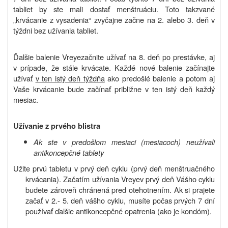
tabliet by ste mali dostať menštruáciu. Toto takzvané
„krvácanie z vysadenia“ zvyčajne začne na 2. alebo 3. deň v
týždni bez užívania tabliet.
Ďalšie balenie
Vreye
začnite užívať na 8. deň po prestávke, aj
v prípade, že stále krvácate. Každé nové balenie začínajte
užívať
v ten istý deň týždňa
ako predošlé balenie a potom aj
Vaše krvácanie bude začínať približne v ten istý deň každý
mesiac.
Užívanie z prvého blistra
Ak ste v predošlom mesiaci (mesiacoch) neužívali
antikoncepčné tablety
Užite prvú tabletu v prvý deň cyklu (prvý deň menštruačného
krvácania). Začatím užívania
Vreye
v prvý deň Vášho cyklu
budete zároveň chránená pred otehotnením. Ak si prajete
začať v 2.- 5. deň vášho cyklu, musíte počas prvých 7 dní
používať ďalšie antikoncepčné opatrenia (ako je kondóm).