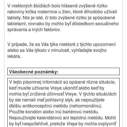
V niektorých štúdiách bolo hlásené zvýšené riziko
rakoviny krčka maternice u žien, ktoré dlhodobo užívali
tablety. Nie je isté, či toto zvýšené riziko je spôsobené
tabletami, rovnako by mohlo byť dôsledkom sexuálneho
správania a iných faktorov.
V prípade, že sa Vás týka niektoré z týchto upozornení
alebo sa Vás týkalo v minulosti, vyhľadajte svojho
lekára.
Všeobecné poznámky:
V tejto písomnej informácii sú opísané rôzne situácie,
keď musíte užívanie
Vreye
ukončiť alebo keď by
mohla byť znížená účinnosť
Vreye
. V týchto situáciách
by ste nemali mať pohlavný styk, ak nepoužijete
ďalšiu antikoncepčnú metódu (nehormonálnu).
Použite kondóm alebo inú bariérovú metódu.
Nepoužívajte kalendárovú ani teplotnú metódu. Mohli
by byť nespoľahlivé, pretože
Vreya
by mohla ovplyvniť