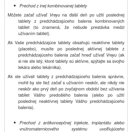
Prechod z inej kombinovanej tablety
Môžete začať užívať
Vreyu
na ďalší deň po užití poslednej
tablety z predchádzajúceho balenia kombinovaných
tabliet (to znamená, že nebude prestávka medzi
užívaním tabliet).
Ak Vaše predchádzajúce tablety obsahujú neaktívne tablety
(placebo), musíte po poslednej aktívnej tablete z
predchádzajúceho balenia začať hneď užívať
Vreyu
(ak
si nie ste istý, ktoré tablety sú aktívne, spýtajte sa svojho
lekára alebo lekárnika).
Ak ste užívali tablety z predchádzajúceho balenia správne,
mohli by ste tiež začať s užívaním neskôr, ale nikdy nie
neskôr ako prvý deň po zvyčajnom období bez užívania
tabliet Vášho predošlého balenia (alebo po užití
poslednej neaktívnej tablety Vášho predchádzajúceho
balenia).
Prechod z antikoncepčnej injekcie, implantátu alebo
vnútromaternicového systému uvoľňujúceho