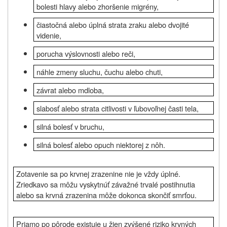
bolesti hlavy alebo zhoršenie migrény,
čiastočná alebo úplná strata zraku alebo dvojité
videnie,
porucha výslovnosti alebo reči,
náhle zmeny sluchu, čuchu alebo chuti,
závrat alebo mdloba,
slabosť alebo strata citlivosti v ľubovoľnej časti tela,
silná bolesť v bruchu,
silná bolesť alebo opuch niektorej z nôh.
Zotavenie sa po krvnej zrazenine nie je vždy úplné.
Zriedkavo sa môžu vyskytnúť závažné trvalé postihnutia
alebo sa krvná zrazenina môže dokonca skončiť smrťou.
Priamo po pôrode existuje u žien zvýšené riziko krvných