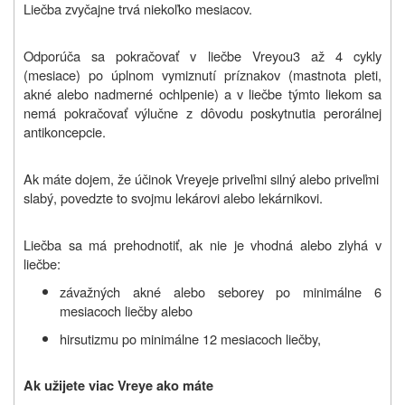
Liečba zvyčajne trvá niekoľko mesiacov.
Odporúča sa pokračovať v liečbe
Vreyou
3 až 4 cykly
(mesiace) po úplnom vymiznutí príznakov (mastnota pleti,
akné alebo nadmerné ochlpenie) a v liečbe týmto liekom sa
nemá pokračovať výlučne z dôvodu poskytnutia perorálnej
antikoncepcie.
Ak máte dojem, že účinok
Vreye
je priveľmi silný alebo priveľmi
slabý, povedzte to svojmu lekárovi alebo lekárnikovi.
Liečba sa má prehodnotiť, ak nie je vhodná alebo zlyhá v
liečbe:
závažných akné alebo seborey po minimálne 6
mesiacoch liečby alebo
hirsutizmu po minimálne 12 mesiacoch liečby,
Ak užijete viac Vreye ako máte