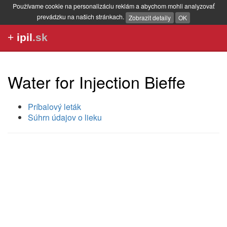
Používame cookie na personalizáciu reklám a abychom mohli analyzovať
prevádzku na našich stránkach.
Zobrazit detaily
OK
+
ipil
.sk
Water for Injection Bieffe
Príbalový leták
Súhrn údajov o lieku