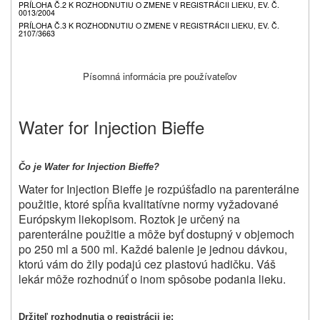
PRÍLOHA Č.2 K ROZHODNUTIU O ZMENE V REGISTRÁCII LIEKU, EV. Č.
0013/2004
PRÍLOHA Č.3 K ROZHODNUTIU O ZMENE V REGISTRÁCII LIEKU, EV. Č.
2107/3663
Písomná informácia pre používateľov
Water for Injection Bieffe
Čo je Water for Injection Bieffe?
Water for Injection Bieffe je rozpúšťadlo na parenterálne
použitie, ktoré spĺňa kvalitatívne normy vyžadované
Európskym liekopisom. Roztok je určený na
parenterálne použitie a môže byť dostupný v objemoch
po 250 ml a 500 ml. Každé balenie je jednou dávkou,
ktorú vám do žily podajú cez plastovú hadičku. Váš
lekár môže rozhodnúť o inom spôsobe podania lieku.
Držiteľ rozhodnutia o registrácii je: