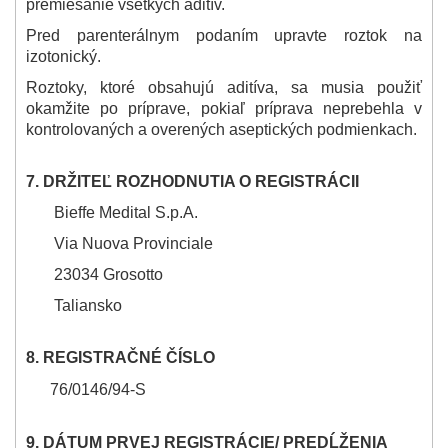
premiešanie všetkých aditív.
Pred parenterálnym podaním upravte roztok na
izotonický.
Roztoky, ktoré obsahujú aditíva, sa musia použiť
okamžite po príprave, pokiaľ príprava neprebehla v
kontrolovaných a overených aseptických podmienkach.
7. DRŽITEĽ ROZHODNUTIA O REGISTRÁCII
Bieffe Medital S.p.A.
Via Nuova Provinciale
23034 Grosotto
Taliansko
8. REGISTRAČNÉ ČÍSLO
76/0146/94
-
S
9. DÁTUM PRVEJ REGISTRÁCIE/ PREDĹŽENIA