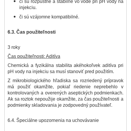
či sú rozpustné a stabilné vo vode pri pH vody na
injekciu.
či sú vzájomne kompatibilné.
6.3. Čas použiteľnosti
3 roky
Čas použiteľnosti: Aditíva
Chemická a fyzikálna stabilita akéhokoľvek aditíva pri
pH vody na injekciu sa musí stanoviť pred použitím.
Z mikrobiologického hľadiska sa rozriedený prípravok
má použiť okamžite, pokiaľ riedenie neprebehlo v
kontrolovaných a overených aseptických podmienkach.
Ak sa roztok nepoužije okamžite, za čas použiteľnosti a
podmienky skladovania je zodpovedný používateľ.
6.4. Špeciálne upozornenia na uchovávanie