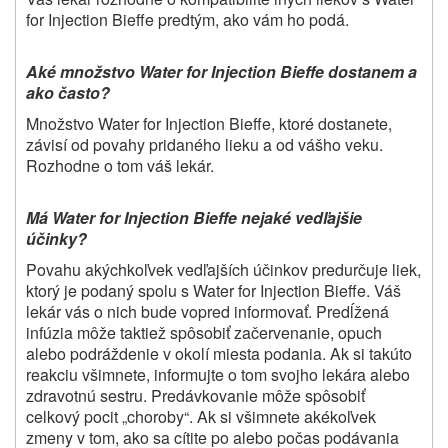
for Injection Bieffe predtým, ako vám ho podá.
Aké množstvo Water for Injection Bieffe dostanem a
ako často?
Množstvo Water for Injection Bieffe, ktoré dostanete,
závisí od povahy pridaného lieku a od vášho veku.
Rozhodne o tom váš lekár.
Má Water for Injection Bieffe nejaké vedľajšie
účinky?
Povahu akýchkoľvek vedľajších účinkov predurčuje liek,
ktorý je podaný spolu s Water for Injection Bieffe. Váš
lekár vás o nich bude vopred informovať. Predĺžená
infúzia môže taktiež spôsobiť začervenanie, opuch
alebo podráždenie v okolí miesta podania. Ak si takúto
reakciu všimnete, informujte o tom svojho lekára alebo
zdravotnú sestru. Predávkovanie môže spôsobiť
celkový pocit „choroby“. Ak si všimnete akékoľvek
zmeny v tom, ako sa cítite po alebo počas podávania