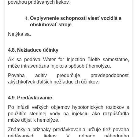
povahou pridávaných liekov.
Ovplyvnenie schopnosti viesť vozidlá a
obsluhovať stroje
Netýka sa.
4.8. Nežiaduce účinky
Ak sa podáva Water for Injection Bieffe samostatne,
môže intravenózna injekcia spôsobiť hemolýzu.
Povaha aditív predurčuje pravdepodobnosť
akýchkoľvek ďalších nežiaducich účinkov.
4.9. Predávkovanie
Po infúzií veľkých objemov hypotonických roztokov s
použitím sterilnej vody na injekciu ako rozpúšťadla
môže dôjsť k hemolýze.
Známky a príznaky predávkovania určuje tiež povaha
pridávaných liekov. V prípade náhodného