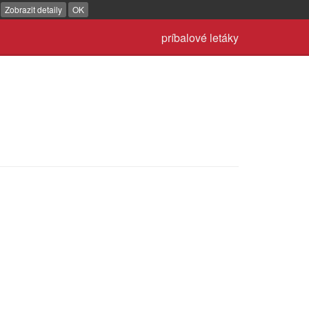
.
Zobrazit detaily
OK
príbalové letáky