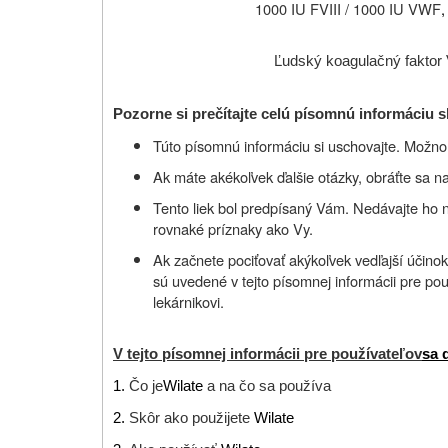
1000 IU FVIII / 1000 IU VWF
,
Ľudský koagulačný faktor V
Pozorne si prečítajte celú písomnú informáciu s
Túto písomnú informáciu si uschovajte. Možno b
Ak máte akékoľvek ďalšie otázky, obráťte sa na
Tento liek bol predpísaný Vám. Nedávajte ho 
rovnaké príznaky ako Vy.
Ak začnete pociťovať akýkoľvek vedľajší účinok
sú uvedené v tejto písomnej informácii pre pou
lekárnikovi.
V tejto písomnej informácii pre používateľov
sa 
1.
Čo je
Wilate
a na čo sa používa
2.
Skôr ako použijete
Wilate