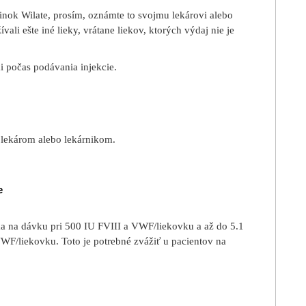
inok Wilate, prosím, oznámte to svojmu lekárovi alebo
vali ešte iné lieky, vrátane liekov, ktorých výdaj nie je
i počas podávania injekcie.
m lekárom alebo lekárnikom.
e
ka na dávku pri 500 IU FVIII a VWF/liekovku a až do 5.1
F/liekovku. Toto je potrebné zvážiť u pacientov na