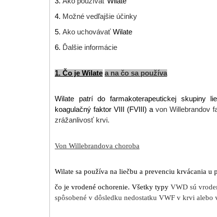
3.
Ako používať
Wilate
4.
Možné vedľajšie účinky
5.
Ako uchovávať
Wilate
6.
Ďalšie informácie
1. Čo je Wilate
a na čo sa používa
Wilate patrí do farmakoterapeutickej skupiny 
koagulačný faktor VIII (FVIII) a
von Willebrandov f
zrážanlivosť krvi.
Von Willebrandova choroba
Wilate sa používa na liečbu a prevenciu krvácania 
čo je vrodené ochorenie. Všetky typy
VWD sú vrodené
spôsobené v dôsledku nedostatku VWF v krvi alebo