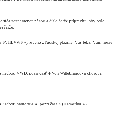
dporúča zaznamenať názov a číslo šarže prípravku, aby bolo
ej šarže.
 s FVIII/VWF vyrobené z ľudskej plazmy, Váš lekár Vám môže
 s liečbou VWD, pozri časť 4(Von Willebrandova choroba
 liečbou hemofílie A, pozri časť 4 (Hemofília A)