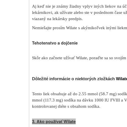
Aj keď nie je známy žiadny vplyv iných liekov na úč
lekárnikovi, ak užívate alebo ste v poslednom čase uží
viazaný na lekársky predpis.
Nemiešajte prosím Wilate s akýmikoľvek inými liekm
Tehotenstvo a dojčenie
Skôr ako začnete užívať Wilate, poraďte sa so svojí
Dôležité informácie o niektorých zložkách
Wilat
Tento liek obsahuje až do 2.55 mmol (58.7 mg) sodí
mmol (117.3 mg) sodíka na dávku 1000 IU FVIII a VW
kontrolovanej diéte s obsahom sodíka.
3. Ako používať Wilate