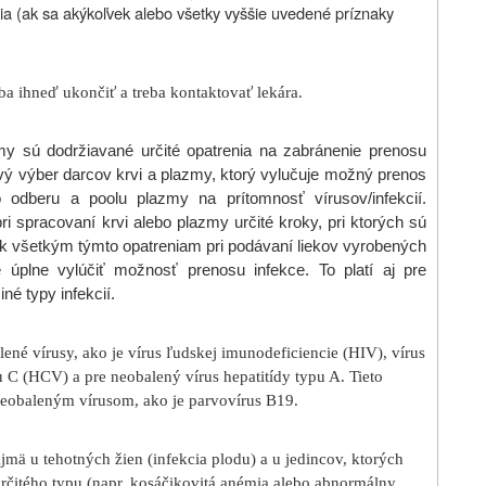
axia (ak sa akýkoľvek alebo všetky vyššie uvedené príznaky
eba ihneď ukončiť a treba kontaktovať lekára.
zmy sú dodržiavané určité opatrenia na zabránenie prenosu
livý výber darcov krvi a plazmy, ktorý vylučuje možný prenos
 odberu a poolu plazmy na prítomnosť vírusov/infekcií.
ri spracovaní krvi alebo plazmy určité kroky, pri ktorých sú
ek všetkým týmto opatreniam pri podávaní liekov vyrobených
 úplne vylúčiť možnosť prenosu infekce. To platí aj pre
é typy infekcií.
lené vírusy, ako je vírus ľudskej imunodeficiencie (HIV), vírus
u C (HCV) a pre neobalený vírus hepatitídy typu A. Tieto
eobaleným vírusom, ako je parvovírus B19.
ä u tehotných žien (infekcia plodu) a u jedincov, ktorých
rčitého typu (napr. kosáčikovitá anémia alebo abnormálny