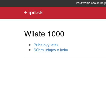
Používame cookie na p
+
ipil
.sk
Wilate 1000
Príbalový leták
Súhrn údajov o lieku