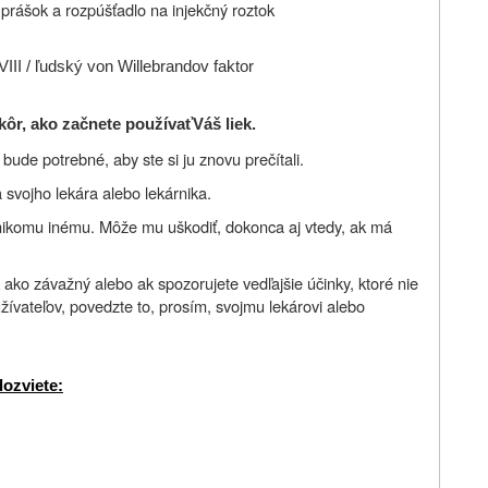
prášok a rozpúšťadlo na injekčný roztok
III / ľudský von Willebrandov faktor
kôr, ako začnete používať
Váš liek.
ude potrebné, aby ste si ju znovu prečítali.
 svojho lekára alebo lekárnika.
nikomu inému. Môže mu uškodiť, dokonca aj vtedy, ak má
 ako závažný alebo ak spozorujete vedľajšie účinky, ktoré nie
žívateľov, povedzte to, prosím, svojmu lekárovi alebo
dozviete: