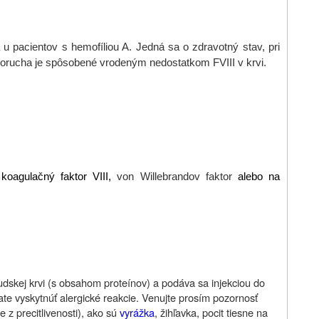
 u pacientov s hemofíliou A. Jedná sa o zdravotný stav, pri
Porucha je spôsobené vrodeným nedostatkom FVIII v krvi.
koagulačný faktor VIII,
von Willebrandov faktor
alebo na
ľudskej krvi (s obsahom proteínov) a podáva sa injekciou do
late vyskytnúť alergické reakcie. Venujte prosím pozornosť
 z precitlivenosti), ako sú
vyrážka
, žihľavka, pocit tiesne na