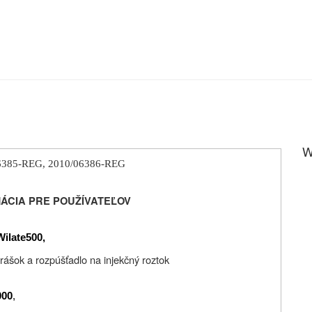
W
10/06385-REG, 2010/06386-REG
ÁCIA PRE POUŽÍVATEĽOV
Wilate
500,
rášok a rozpúšťadlo na injekčný roztok
000
,