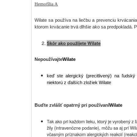
Hemofília A
Wilate sa používa na liečbu a prevenciu krvácania
ktorom krvácanie trvá dlhšie ako sa predpokladá. 
Skôr ako použijete Wilate
Nepoužívajte
Wilate
keď ste alergický (precitlivený) na ľudský 
niektorú z ďalších zložiek Wilate
Buďte zvlášť opatrný pri používaní
Wilate
Tak ako pri každom lieku, ktorý je vyrobený z 
žily (intravenózne podanie), môžu sa aj pri Wi
včasným príznakom alergických reakcií (reakcie