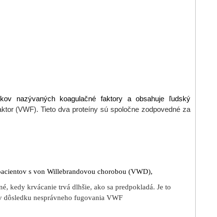
liekov nazývaných koagulačné faktory a obsahuje ľudský
aktor (VWF). Tieto dva proteíny sú spoločne zodpovedné za
u pacientov s von Willebrandovou chorobou (VWD),
, kedy krvácanie trvá dlhšie, ako sa predpokladá. Je to
 v dôsledku nesprávneho fugovania VWF