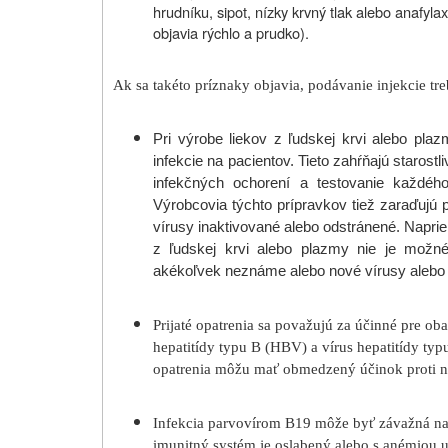
hrudníku, sipot, nízky krvný tlak alebo anafyl
objavia rýchlo a prudko).
Ak sa takéto príznaky objavia, podávanie injekcie tr
Pri výrobe liekov z ľudskej krvi alebo pla
infekcie na pacientov. Tieto zahŕňajú starost
infekčných ochorení a testovanie každého
Výrobcovia týchto prípravkov tiež zaraďujú p
vírusy inaktivované alebo odstránené. Napri
z ľudskej krvi alebo plazmy nie je možné
akékoľvek neznáme alebo nové vírusy alebo in
Prijaté opatrenia sa považujú za účinné pre oba
hepatitídy typu B (HBV) a vírus hepatitídy typ
opatrenia môžu mať obmedzený účinok proti n
Infekcia parvovírom B19 môže byť závažná najm
imunitný systém je oslabený alebo s anémiou u