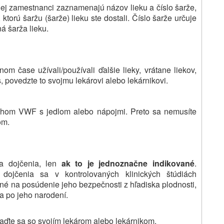
/jej zamestnanci zaznamenajú názov lieku a číslo šarže,
ktorú šaržu (šarže) lieku ste dostali. Číslo šarže určuje
á šarža lieku.
om čase užívali/používali ďalšie lieky, vrátane liekov,
s, povedzte to svojmu lekárovi alebo lekárnikovi.
sahom VWF s jedlom alebo nápojmi. Preto sa nemusíte
om.
 a dojčenia, len
ak to je jednoznačne indikované
.
 dojčenia sa v kontrolovaných klinických štúdiách
né na posúdenie jeho bezpečnosti z hľadiska plodnosti,
 a po jeho narodení.
raďte sa so svojím lekárom alebo lekárnikom.