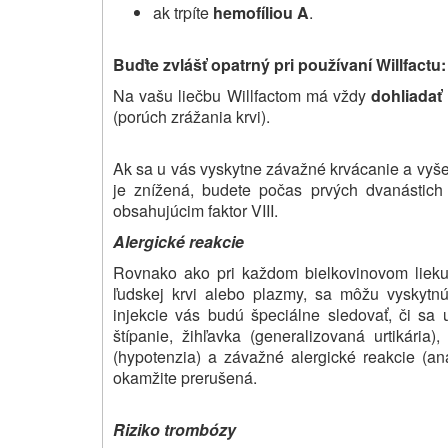
ak trpíte
hemofíliou A
.
Buďte zvlášť opatrný pri používaní Willfactu:
Na vašu liečbu Willfactom má vždy
dohliadať 
(porúch zrážania krvi).
Ak sa u vás vyskytne závažné krvácanie a vyšet
je znížená, budete počas prvých dvanástich
obsahujúcim faktor VIII.
Alergické reakcie
Rovnako ako pri každom bielkovinovom lieku 
ľudskej krvi alebo plazmy, sa môžu vyskytn
injekcie vás budú špeciálne sledovať, či sa u 
štípanie, žihľavka (generalizovaná urtikária)
(hypotenzia) a závažné alergické reakcie (ana
okamžite prerušená.
Riziko trombózy