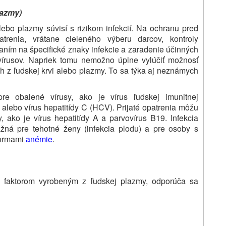
lazmy)
lebo plazmy súvisí s rizikom infekcií. Na ochranu pred
atrenia, vrátane cieleného výberu darcov, kontroly
ním na špecifické znaky infekcie a zaradenie účinných
 vírusov. Napriek tomu nemožno úplne vylúčiť možnosť
h z ľudskej krvi alebo plazmy. To sa týka aj neznámych
re obalené vírusy, ako je vírus ľudskej imunitnej
) alebo vírus hepatitídy C (HCV). Prijaté opatrenia môžu
ako je vírus hepatitídy A a parvovírus B19. Infekcia
ná pre tehotné ženy (infekcia plodu) a pre osoby s
formami
anémie
.
m faktorom vyrobeným z ľudskej plazmy, odporúča sa