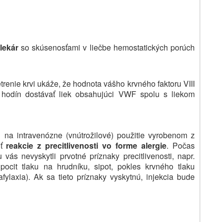
lekár
so skúsenosťami v liečbe hemostatických porúch
renie krvi ukáže, že hodnota vášho krvného faktoru VIII
 hodín dostávať liek obsahujúci VWF spolu s liekom
na intravenózne (vnútrožilové) použitie vyrobenom z
úť
reakcie z precitlivenosti vo forme alergie
. Počas
vás nevyskytli prvotné príznaky precitlivenosti, napr.
, pocit tlaku na hrudníku, sipot, pokles krvného tlaku
fylaxia). Ak sa tieto príznaky vyskytnú, injekcia bude