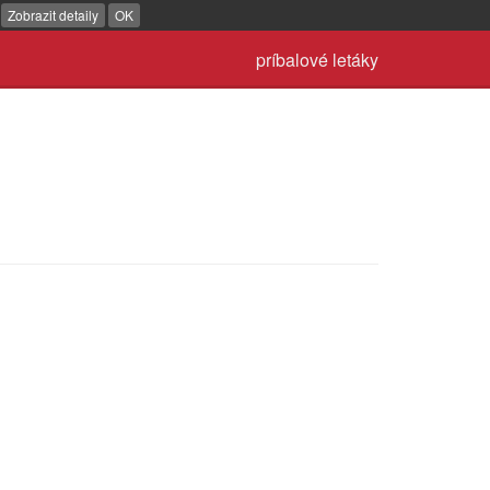
.
Zobrazit detaily
OK
príbalové letáky