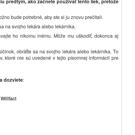
ciu predtým, ako začnete používať
tento liek, pretože
žno bude potrebné, aby ste si ju znovu prečítali.
sa na svojho lekára alebo lekárnika.
ávajte ho nikomu inému. Môže mu uškodiť, dokonca aj
účinok, obráťte sa na svojho lekára alebo lekárnika. To
v, ktoré nie sú uvedené v tejto písomnej informácii pre
sa dozviete
:
e
Willfact