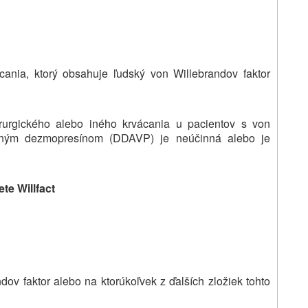
ácania, ktorý obsahuje ľudský von Willebrandov faktor
irurgického alebo iného krvácania u pacientov s von
tným dezmopresínom (DDAVP) je neúčinná alebo je
te Willfact
ov faktor alebo na ktorúkoľvek z ďalších zložiek tohto