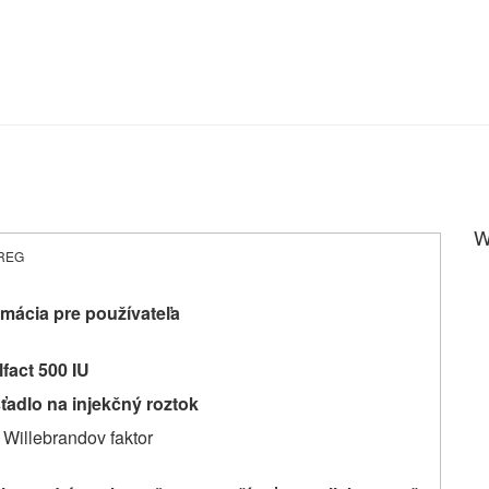
W
3-REG
mácia pre používateľa
lfact 500 IU
ťadlo na injekčný roztok
Willebrandov faktor