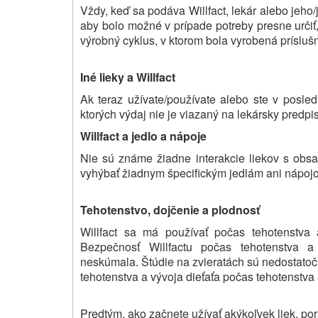
Vždy, keď sa podáva Willfact, lekár alebo jeho
aby bolo možné v prípade potreby presne určiť, 
výrobný cyklus, v ktorom bola vyrobená príslušn
Iné lieky a Willfact
Ak teraz užívate/používate alebo ste v posledn
ktorých výdaj nie je viazaný na lekársky predpi
Willfact a jedlo a nápoje
Nie sú známe žiadne interakcie liekov s ob
vyhýbať žiadnym špecifickým jedlám ani nápoj
Tehotenstvo, dojčenie a plodnosť
Willfact sa má používať počas tehotenstva
Bezpečnosť Willfactu počas tehotenstva a
neskúmala. Štúdie na zvieratách sú nedostatoč
tehotenstva a vývoja dieťaťa počas tehotenstva
Predtým, ako začnete užívať akýkoľvek liek, po