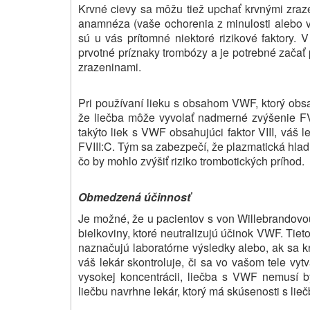
Krvné cievy sa môžu tiež upchať krvnými zraze
anamnéza (vaše ochorenia z minulosti alebo v
sú u vás prítomné niektoré rizikové faktory.
prvotné príznaky trombózy a je potrebné začať p
zrazeninami.
Pri používaní lieku s obsahom VWF, ktorý obsahu
že liečba môže vyvolať nadmerné zvýšenie FVII
takýto liek s VWF obsahujúci faktor VIII, váš 
FVIII:C. Tým sa zabezpečí, že plazmatická hl
čo by mohlo zvýšiť riziko trombotických príhod.
Obmedzená účinnosť
Je možné, že u pacientov s von Willebrandovo
bielkoviny, ktoré neutralizujú účinok VWF. Tieto
naznačujú laboratórne výsledky alebo, ak sa kr
váš lekár skontroluje, či sa vo vašom tele vytv
vysokej koncentrácii, liečba s VWF nemusí b
liečbu navrhne lekár, ktorý má skúsenosti s li