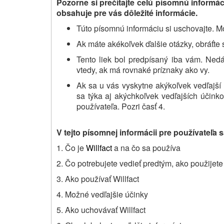
Pozorne si prečítajte celú písomnú informá
obsahuje pre vás dôležité informácie.
Túto písomnú informáciu si uschovajte. Mo
Ak máte akékoľvek ďalšie otázky, obráťte 
Tento liek bol predpísaný iba vám. Ned
vtedy, ak má rovnaké príznaky ako vy.
Ak sa u vás vyskytne akýkoľvek vedľajší 
sa týka aj akýchkoľvek vedľajších účinko
používateľa. Pozri časť 4.
V tejto písomnej informácii pre používateľa 
1. Čo je
Willfact
a na čo sa používa
2. Čo potrebujete vedieť predtým, ako použijet
3. Ako používať Willfact
4. Možné vedľajšie účinky
5. Ako uchovávať Willfact