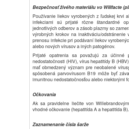
Bezpečnosť živého materiálu vo Willfacte (p
Používanie liekov vyrobených z ľudskej krvi a
infekciami sú prijaté rôzne štandardné op
jednotlivých odberov a zásob plazmy so zamera
výrobných krokov na inaktiváciu/odstránenie
prenosu infekcie pri podávaní liekov vyrobenýc
alebo nových vírusov a iných patogénov.
Prijaté opatrenia sa považujú za účinné p
nedostatočnosti (HIV), vírus hepatitídy B (HBV
mať obmedzený význam pre neobalené vírusy, 
spôsobená parvovírusom B19 môže byť závaž
imunitnou nedostatočnosťou alebo niektorými 
Očkovania
Ak sa pravidelne liečite von Willebrandový
vhodné očkovanie (hepatitída A a hepatitída B).
Zaznamenanie čísla šarže