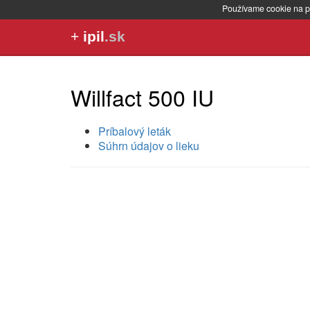
Používame cookie na p
+
ipil
.sk
Willfact 500 IU
Príbalový leták
Súhrn údajov o lieku