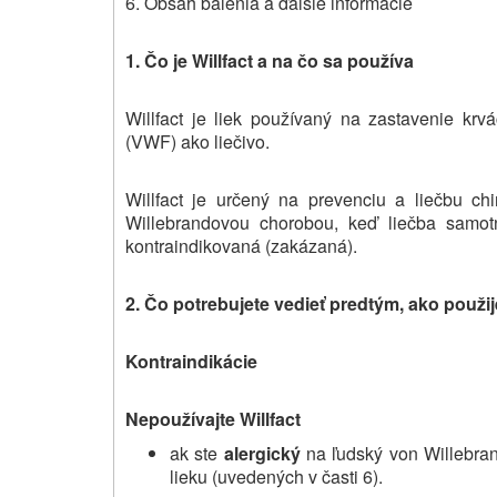
6. Obsah balenia a ďalšie informácie
1. Čo je Willfact a na čo sa používa
Willfact je liek používaný na zastavenie krv
(VWF) ako liečivo.
Willfact je určený na prevenciu a liečbu ch
Willebrandovou chorobou, keď liečba samo
kontraindikovaná (zakázaná).
2. Čo potrebujete vedieť predtým, ako použije
Kontraindikácie
Nepoužívajte Willfact
ak ste
alergický
na ľudský von Willebrand
lieku (uvedených v časti 6).