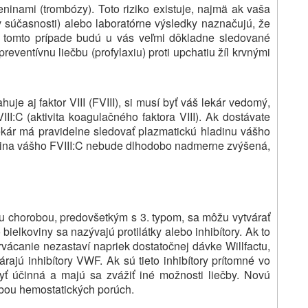
ninami (trombózy). Toto riziko existuje, najmä ak vaša
 súčasnosti) alebo laboratórne výsledky naznačujú, že
 V tomto prípade budú u vás veľmi dôkladne sledované
reventívnu liečbu (profylaxiu) proti upchatiu žíl krvnými
je aj faktor VIII (FVIII), si musí byť váš lekár vedomý,
I:C (aktivita koagulačného faktora VIII). Ak dostávate
lekár má pravidelne sledovať plazmatickú hladinu vášho
adina vášho FVIII:C nebude dlhodobo nadmerne zvýšená,
u chorobou, predovšetkým s 3. typom, sa môžu vytvárať
 bielkoviny sa nazývajú protilátky alebo inhibítory. Ak to
vácanie nezastaví napriek dostatočnej dávke Willfactu,
árajú inhibítory VWF. Ak sú tieto inhibítory prítomné vo
yť účinná a majú sa zvážiť iné možnosti liečby. Novú
ečbou hemostatických porúch.