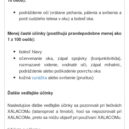
10 osôb):
podráždenie očí (vrátane pichania, pálenia a svrbenia a
pocit cudzieho telesa v oku) a bolesť oka.
Menej časté účinky (postihujú pravdepodobne menej ako
1 z 100 osôb):
bolesť hlavy
sčervenanie oka, zápal spojivky (konjunktivitída),
rozmazané videnie, vodnaté oči, zápal mihalníc,
podráždenie alebo poškodenie povrchu oka
kožná
vyrážka
alebo svrbenie (pruritus)
Ďalšie vedľajšie účinky
Nasledujúce ďalšie vedľajšie účinky sa pozorovali pri liečivách
X
ALACOM
u (latanoprost a timolol), hoci sa nepozorovali pri
X
ALACOM
e, preto sa môžu objaviť pri používaní X
ALACOM
u.