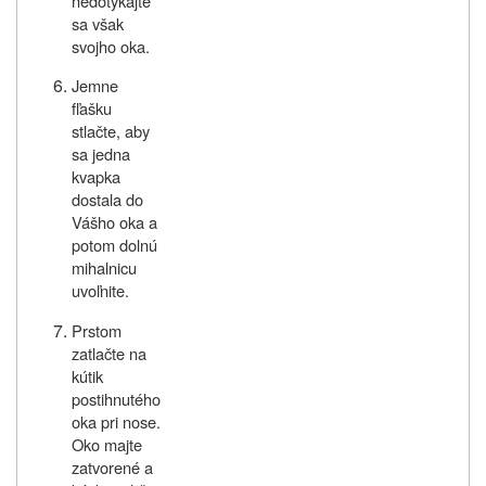
nedotýkajte
sa však
svojho oka
.
Jemne
fľašku
stlačte, aby
sa jedna
kvapka
dostala do
Vášho oka
a
potom dolnú
mihalnicu
uvoľnite.
Prstom
zatlačte na
kútik
postihnutého
oka pri nose.
Oko majte
zatvorené a