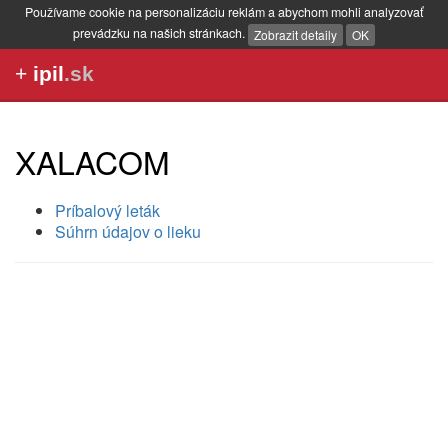
Používame cookie na personalizáciu reklám a abychom mohli analyzovať
prevádzku na našich stránkach.
Zobrazit detaily
OK
+
ipil
.sk
XALACOM
Príbalový leták
Súhrn údajov o lieku