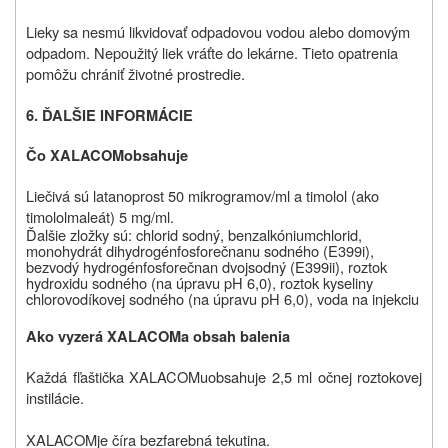
Lieky sa nesmú likvidovať odpadovou vodou alebo domovým
odpadom. Nepoužitý liek vráťte do lekárne. Tieto opatrenia
pomôžu chrániť životné prostredie.
6. ĎALŠIE INFORMÁCIE
Čo
XALACOM
obsahuje
Liečivá sú latanoprost 50 mikrogramov/ml a timolol (ako
timololmaleát) 5 mg/ml.
Ďalšie zložky sú:
chlorid sodný, benzalkóniumchlorid,
monohydrát dihydrogénfosforečnanu sodného (E399i),
bezvodý hydrogénfosforečnan dvojsodný (E399ii), roztok
hydroxidu sodného (na úpravu pH 6,0), roztok kyseliny
chlorovodíkovej sodného (na úpravu pH 6,0), voda na injekciu
Ako vyzerá
XALACOM
a obsah balenia
Každá fľaštička XALACOMu
obsahuje 2,5 ml očnej roztokovej
instilácie.
XALACOM
je číra bezfarebná tekutina.