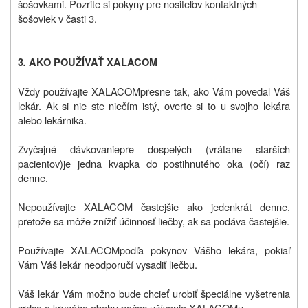
šošovkami. Pozrite si pokyny pre nositeľov kontaktných
šošoviek v časti 3.
3
.
AKO POUŽÍVAŤ XALACOM
Vždy
po
užívajte
XALACOM
presne tak, ako Vám povedal Váš
lekár. Ak si nie ste niečím istý, overte si to u svojho lekára
alebo lekárnika.
Zvyčajné dávkovanie
pre dospelých (vrátane starších
pacientov)
je jedna kvapka do postihnutého oka (očí) raz
denne.
Nepoužívajte XALACOM častejšie ako jedenkrát denne,
pretože sa môže znížiť účinnosť liečby, ak sa podáva častejšie.
Používajte XALACOM
podľa pokynov Vášho lekára, pokiaľ
Vám Váš lekár neodporučí vysadiť liečbu.
Váš lekár Vám možno bude chcieť urobiť špeciálne vyšetrenia
srdca a krvného obehu počas užívania XALACOMu.