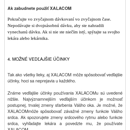
Ak zabudnete použiť XALACOM
Pokračujte vo zvyčajnom dávkovaní vo zvyčajnom čase.
Nepodávajte si dvojnásobnú dávku, aby ste nahradili
vynechanú dávku. Ak si nie ste niečím istý, spýtajte sa svojho
lekára alebo lekárnika.
4. MOŽNÉ VEDĽAJŠIE ÚČINKY
Tak ako všetky lieky, aj XALACOM môže spôsobovať vedľajšie
účinky, hoci sa neprejavia u každého.
Známe vedľajšie účinky používania XALACOMu sú uvedené
nižšie. Najvýznamnejším vedľajším účinkom je možnosť
postupnej, trvalej zmeny sfarbenia Vášho oka. Je možné, že
XALACOM
môže spôsobovať závažné zmeny funkcie Vášho
srdca. Ak spozorujete zmeny srdcového rytmu alebo funkcie
srdca, vyhľadajte lekára a povedzte mu, že používate
XALACOM.