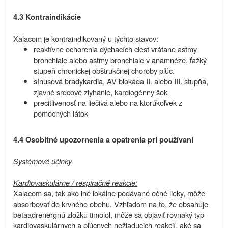
4.3 Kontraindikácie
Xalacom je kontraindikovaný u týchto stavov:
reaktívne ochorenia dýchacích ciest vrátane astmy
bronchiale alebo astmy bronchiale v anamnéze, ťažký
stupeň chronickej obštrukčnej choroby pľúc.
sínusová bradykardia, AV blokáda II. alebo III. stupňa,
zjavné srdcové zlyhanie, kardiogénny šok
precitlivenosť na liečivá alebo na ktorúkoľvek z
pomocných látok
4.4 Osobitné upozornenia a opatrenia pri používaní
Systémové účinky
Kardiovaskulárne / respiračné reakcie:
Xalacom sa, tak ako iné lokálne podávané očné lieky, môže
absorbovať do krvného obehu. Vzhľadom na to, že obsahuje
betaadrenergnú zložku timolol, môže sa objaviť rovnaký typ
kardiovaskulárnych a pľúcnych nežiaducich reakcií, aké sa