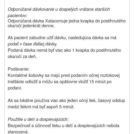
Odporúčané dávkovanie u dospelých vrátane starších
pacientov:
Odporúčaná dávka Xalacomu
je jedna kvapka do postihnutého
oka/očí jedenkrát denne.
Ak pacient zabudne užiť dávku, nasledujúca dávka sa má
podať v čase ďalšej dávky.
Podaná dávka nemá byť viac ako 1 kvapka do postihnutého
oka/očí za deň.
Podávanie:
Kontaktné šošovky sa majú pred podaním očnej roztokovej
instilácie odložiť a môžu sa opätovne vložiť 15 minút po
podaní.
Ak sa lokálne používa viac ako jeden očný liek, časový odstup
medzi liekmi má byť aspoň 5 minút.
Použitie u detí a dospievajúcich:
Bezpečnosť a účinnosť lieku u detí a dospievajúcich nebola
stanovená.