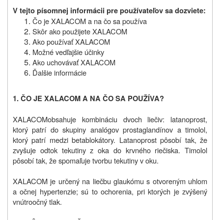
V tejto písomnej informácii pre používateľov sa dozviete:
Čo je XALACOM a na čo sa používa
Skôr ako použijete XALACOM
Ako používať XALACOM
Možné vedľajšie účinky
Ako uchovávať XALACOM
Ďalšie informácie
1.
ČO JE XALACOM A NA ČO SA POUŽÍVA?
XALACOM
obsahuje kombináciu dvoch liečiv: latanoprost,
ktorý patrí do skupiny analógov prostaglandínov a timolol,
ktorý patrí medzi betablokátory. Latanoprost pôsobí tak, že
zvyšuje odtok tekutiny z oka do krvného riečiska. Timolol
pôsobí tak, že spomaľuje tvorbu tekutiny v oku.
XALACOM je určený na liečbu glaukómu s otvoreným uhlom
a očnej hypertenzie; sú to ochorenia, pri ktorých je zvýšený
vnútroočný tlak.