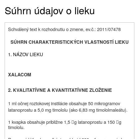
Súhrn údajov o lieku
Schválený text k rozhodnutiu o zmene, ev.č.: 2011/07478
SÚHRN CHARAKTERISTICKÝCH VLASTNOSTÍ LIEKU
1. NÁZOV LIEKU
XALACOM
2. KVALITATÍVNE A KVANTITATÍVNE ZLOŽENIE
1 ml očnej roztokovej instilácie obsahuje 50 mikrogramov
latanoprostu a 5,0 mg timololu (ako 6,83 mg timololmaleátu).
1 kvapka obsahuje približne 1,5
g latanoprostu a 150
g


timololu.