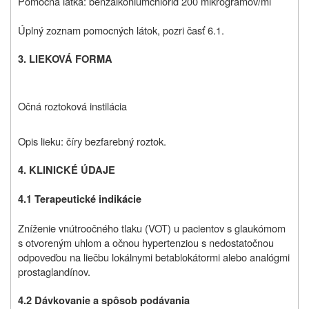
Pomocná látka: benzalkóniumchlorid 200 mikrogramov/ml
Úplný zoznam pomocných látok, pozri časť 6.1.
3. LIEKOVÁ FORMA
Očná roztoková instilácia
Opis lieku: číry bezfarebný roztok.
4. KLINICKÉ ÚDAJE
4.1 Terapeutické indikácie
Zníženie vnútroočného tlaku (VOT) u pacientov s glaukómom
s otvoreným uhlom a očnou hypertenziou s nedostatočnou
odpoveďou na liečbu lokálnymi betablokátormi alebo analógmi
prostaglandínov.
4.2 Dávkovanie a spôsob podávania