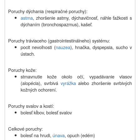
Poruchy dýchania (respiračné poruchy):
astma
, zhoršenie astmy, dýchavičnosť, náhle ťažkosti s
dýchaním (bronchospazmus), kašeľ.
Poruchy tráviaceho (gastrointestinálneho) systému:
pocit nevoľnosti (
nauzea
), hnačka, dyspepsia, sucho v
ústach.
Poruchy kože:
stmavnutie kože okolo očí, vypadávanie vlasov
(alopécia), svrbivá
vyrážka
alebo zhoršenie svrbivých
kožných ochorení.
Poruchy svalov a kostí:
bolesť kĺbov, bolesť svalov
Celkové poruchy:
bolesť na hrudi,
únava
, opuch (edém)