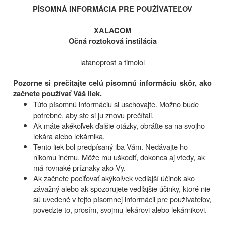
PÍSOMNÁ INFORMÁCIA PRE POUŽÍVATEĽOV
XALACOM
Očná roztoková instilácia
latanoprost a timolol
Pozorne si prečítajte celú písomnú informáciu skôr, ako
začnete používať Váš liek.
Túto písomnú informáciu si uschovajte. Možno bude
potrebné, aby ste si ju znovu prečítali.
Ak máte akékoľvek ďalšie otázky, obráťte sa na svojho
lekára alebo lekárnika.
Tento liek bol predpísaný iba Vám. Nedávajte ho
nikomu inému. Môže mu uškodiť, dokonca aj vtedy, ak
má rovnaké príznaky ako Vy.
Ak začnete pociťovať akýkoľvek vedľajší účinok ako
závažný alebo ak spozorujete vedľajšie účinky, ktoré nie
sú uvedené v tejto písomnej informácii pre používateľov,
povedzte to, prosím, svojmu lekárovi alebo lekárnikovi.