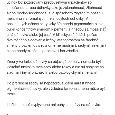
účinok bol pozorovaný predovšetkým u pacientov so
zmiešanou farbou dúhovky, ako je zelenohnedá, žltohnedá
alebo modro/šedohnedá, a je spôsobený zvýšením obsahu
melanínu v stromálnych melanocytoch dúhovky. V
postihnutých očiach sa typicky šíri hnedá pigmentácia okolo
pupíl koncentricky smerom k periférii, a hnedou sa môže stať
celá dúhovka alebo jej časť. V klinických štúdiách počas
dvojročného sledovania liečby latanoprostom sa farebné
zmeny u pacientov s rovnomerne modrými, šedými, zelenými
alebo hnedými očami pozorovali len zriedka.
Zmeny vo farbe dúhovky sa objavujú pomaly, nemusia byť
viditeľné niekoľko mesiacov alebo rokov a nie sú spojené so
žiadnymi inými príznakmi alebo patologickými zmenami.
Po prerušení liečby sa nepozoroval ďalší nárast hnedej
pigmentácie dúhovky, ale výsledná farebná zmena môže byť
trvalá.
Liečbou nie sú ovplyvnené ani pehy, ani névy na dúhovke.