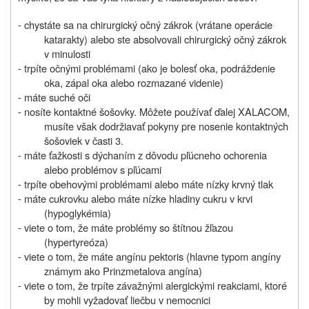
- chystáte sa na chirurgický očný zákrok (vrátane operácie
katarakty) alebo ste absolvovali chirurgický očný zákrok
v minulosti
- trpíte očnými problémami (ako je bolesť oka, podráždenie
oka, zápal oka alebo rozmazané videnie)
- máte suché oči
- nosíte kontaktné šošovky. Môžete používať ďalej XALACOM,
musíte však dodržiavať pokyny pre nosenie kontaktných
šošoviek v časti 3.
- máte ťažkosti s dýchaním z dôvodu pľúcneho ochorenia
alebo problémov s pľúcami
- trpíte obehovými problémami alebo máte nízky krvný tlak
- máte cukrovku alebo máte nízke hladiny cukru v krvi
(hypoglykémia)
- viete o tom, že máte problémy so štítnou žľazou
(hypertyreóza)
- viete o tom, že máte angínu pektoris (hlavne typom angíny
známym ako Prinzmetalova angína)
- viete o tom, že trpíte závažnými alergickými reakciami, ktoré
by mohli vyžadovať liečbu v nemocnici