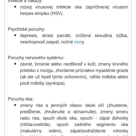
Infekcie a nákazy:
rozvoj vírusovej infekcie oka zapríčinenej vírusom
herpes simplex (HSV).
Psychické poruchy:
depresia, strata pamäti, znížená sexuálna túžba,
neschopnosť zaspať, nočné
mor
y.
Poruchy nervového systému:
závrat, brnenie alebo necitlivosť v koži, zmeny krvného
prietoku v mozgu, zhoršenie príznakov myasténie gravis
(ak ste už trpeli týmto ochorením), náhla mdloba alebo
pocit mdloby (synkopa).
Poruchy oka:
zmeny rias a jemných vlasov okolo očí (zhustenie,
predĺženie, zhrubnutie a stmavnutie), zmeny smeru
rastu rias, opuch okolo oka, opuch/ - zápal dúhovky
(iritída/uveitída), opuch zadného segmentu oka
(makulárny edém), zápal/podráždenie rohovky