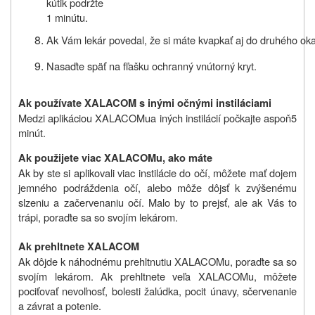
kútik podržte
1 minútu.
Ak Vám lekár povedal, že si máte kvapkať aj do druhého oka
Nasaďte späť na fľašku ochranný vnútorný kryt.
Ak používate
XALACOM s inými očnými instiláciami
Medzi aplikáciou
XALACOMu
a iných instilácií počkajte aspoň
5
minút.
Ak použijete viac XALACOMu,
ako máte
Ak by ste si aplikovali viac instilácie do očí, môžete mať dojem
jemného podráždenia očí, alebo môže dôjsť k zvýšenému
slzeniu a začervenaniu očí. Malo by to prejsť, ale ak Vás to
trápi, poraďte sa so svojím lekárom.
Ak prehltnete XALACOM
Ak dôjde k náhodnému prehltnutiu
XALACOMu,
poraďte sa so
svojím lekárom. Ak prehltnete veľa
XALACOMu,
môžete
pociťovať nevoľnosť, bolesti žalúdka, pocit únavy, sčervenanie
a závrat a potenie.