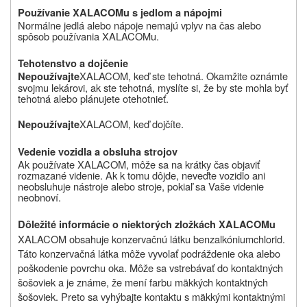
Používanie XALACOMu s jedlom a nápojmi
Normálne jedlá alebo nápoje nemajú vplyv na čas alebo
spôsob používania
XALACOMu.
Tehotenstvo a dojčenie
XALACOM, keď ste tehotná. Okamžite oznámte
Nepoužívajte
svojmu lekárovi, ak ste tehotná, myslíte si, že by ste mohla byť
tehotná alebo plánujete otehotnieť.
XALACOM, keď dojčíte.
Nepoužívajte
Vedenie vozidla a obsluha strojov
Ak používate
XALACOM, môže sa na krátky čas objaviť
rozmazané videnie. Ak k tomu dôjde, neveďte vozidlo ani
neobsluhuje nástroje alebo stroje, pokiaľ sa Vaše videnie
neobnoví.
Dôležité informácie o niektorých zložkách XALACOMu
XALACOM obsahuje konzervačnú látku benzalkóniumchlorid.
Táto konzervačná látka môže vyvolať podráždenie oka alebo
poškodenie povrchu oka. Môže sa vstrebávať do kontaktných
šošoviek a je známe, že mení farbu mäkkých kontaktných
šošoviek. Preto sa vyhýbajte kontaktu s mäkkými kontaktnými