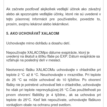
Ak začnete pociťovať akýkoľvek vedľajší účinok ako závažný
alebo ak spozorujete vedľajšie účinky, ktoré nie sú uvedené v
tejto písomnej informácii pre používateľov, povedzte to,
prosím, svojmu lekárovi alebo lekárnikovi.
5. AKO UCHOVÁVAŤ
XALACOM
Uchovávajte mimo dohľadu a dosahu detí.
Nepoužívajte
XALACOM
po dátume exspirácie, ktorý je
uvedený na škatuli a štítku fľaše po EXP. Dátum exspirácie sa
vzťahuje na posledný deň v mesiaci.
N
eotvorenú fľašku XALACOMu uchovávajte v chladničke pri
teplote 2 °C až 8 °C. Neuchovávajte v mrazničke. Pri teplote
do 25 °C sa môže uchovávať do 10 týždňov. Po otvorení
fľašky nie je potrebné uchovávať liek v chladničke, uchovávajte
ho však pri teplote neprevyšujúcej 25 °C.
Čas použiteľnosti po
prvom otvorení fľaštičky je
4 týždne
., ak sa uchováva pri
teplote do 25
°C.
Keď liek nepoužívate, uchovávajte fľašku
vo
vonkajšom obale na ochranu pred svetlom.