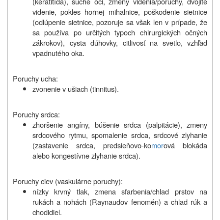
(keratitída), suché oči, zmeny videnia/poruchy, dvojité
videnie, pokles hornej mihalnice, poškodenie sietnice
(odlúpenie sietnice, pozoruje sa však len v prípade, že
sa používa po určitých typoch chirurgických očných
zákrokov), cysta dúhovky, citlivosť na svetlo, vzhľad
vpadnutého oka.
Poruchy ucha:
zvonenie v ušiach (tinnitus).
Poruchy srdca:
zhoršenie angíny, búšenie srdca (palpitácie), zmeny
srdcového rytmu, spomalenie srdca, srdcové zlyhanie
(zastavenie srdca, predsieňovo-ko
mor
ová blokáda
alebo kongestívne zlyhanie srdca).
Poruchy ciev (vaskulárne poruchy):
nízky krvný tlak, zmena sfarbenia/chlad prstov na
rukách a nohách (Raynaudov fenomén) a chlad rúk a
chodidiel.