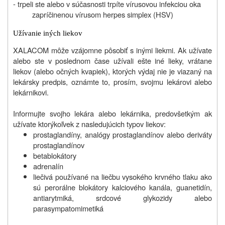
- trpeli ste alebo v súčasnosti trpíte vírusovou infekciou oka
zapríčinenou vírusom herpes simplex (HSV)
Užívanie iných liekov
XALACOM môže vzájomne pôsobiť s inými liekmi. Ak užívate
alebo ste v poslednom čase užívali ešte iné lieky, vrátane
liekov (alebo očných kvapiek), ktorých výdaj nie je viazaný na
lekársky predpis, oznámte to, prosím, svojmu lekárovi alebo
lekárnikovi.
Informujte svojho lekára alebo lekárnika, predovšetkým ak
užívate ktorýkoľvek z nasledujúcich typov liekov:
prostaglandíny, analógy prostaglandínov alebo deriváty
prostaglandínov
betablokátory
adrenalín
liečivá používané na liečbu vysokého krvného tlaku ako
sú perorálne blokátory kalciového kanála, guanetidín,
antiarytmiká, srdcové glykozidy alebo
parasympatomimetiká