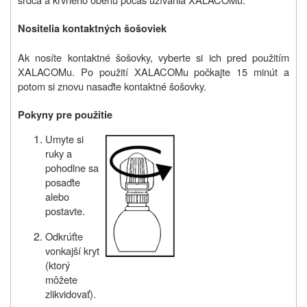
Nositelia kontaktných šošoviek
Ak nosíte kontaktné šošovky, vyberte si ich pred použitím
XALACOMu. Po použití XALACOMu počkajte 15 minút a
potom si znovu nasaďte kontaktné šošovky.
Pokyny pre použitie
Umyte si
ruky a
pohodlne sa
posaďte
alebo
postavte.
Odkrúťte
vonkajší kryt
(ktorý
môžete
zlikvidovať).