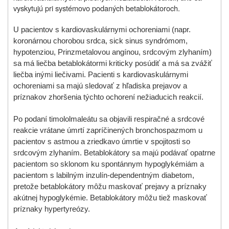
vyskytujú pri systémovo podaných betablokátoroch.
U pacientov s kardiovaskulárnymi ochoreniami (napr.
koronárnou chorobou srdca, sick sinus syndrómom,
hypotenziou, Prinzmetalovou angínou, srdcovým zlyhaním)
sa má liečba betablokátormi kriticky posúdiť a má sa zvážiť
liečba inými liečivami. Pacienti s kardiovaskulárnymi
ochoreniami sa majú sledovať z hľadiska prejavov a
príznakov zhoršenia týchto ochorení nežiaducich reakcií.
Po podaní timololmaleátu sa objavili respiračné a srdcové
reakcie vrátane úmrtí zapríčinených bronchospazmom u
pacientov s astmou a zriedkavo úmrtie v spojitosti so
srdcovým zlyhaním. Betablokátory sa majú podávať opatrne
pacientom so sklonom ku spontánnym hypoglykémiám a
pacientom s labilným inzulín-dependentným diabetom,
pretože betablokátory môžu maskovať prejavy a príznaky
akútnej hypoglykémie. Betablokátory môžu tiež maskovať
príznaky hypertyreózy.