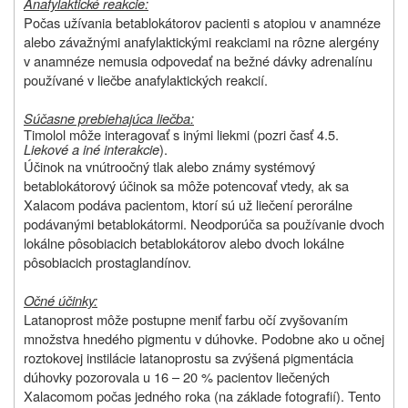
Anafylaktické reakcie:
Počas užívania betablokátorov pacienti s atopiou v anamnéze
alebo závažnými anafylaktickými reakciami na rôzne alergény
v anamnéze nemusia odpovedať na bežné dávky adrenalínu
používané v liečbe anafylaktických reakcií.
Súčasne prebiehajúca liečba:
Timolol môže interagovať s inými liekmi (pozri časť 4.5.
Liekové a iné interakcie
).
Účinok na vnútroočný tlak alebo známy systémový
betablokátorový účinok sa môže potencovať vtedy, ak sa
Xalacom podáva pacientom, ktorí sú už liečení perorálne
podávanými betablokátormi. Neodporúča sa používanie dvoch
lokálne pôsobiacich betablokátorov alebo dvoch lokálne
pôsobiacich prostaglandínov.
Očné účinky:
Latanoprost môže postupne meniť farbu očí zvyšovaním
množstva hnedého pigmentu v dúhovke. Podobne ako u očnej
roztokovej instilácie latanoprostu sa zvýšená pigmentácia
dúhovky pozorovala u 16 – 20 % pacientov liečených
Xalacomom počas jedného roka (na základe fotografií). Tento