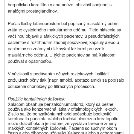
herpetickou keratitíou v anamnéze, obzvlášť spojenej s
analógmi prostaglandínov.
Počas liečby latanoprostom bol popísaný makulárny edém
vrátane cystoidného makulárneho edému. Tieto hlásenia sa
väčšinou objavili u afakických pacientov, u pseudofakických
pacientov s roztrhnutím zadnej šošovkovej kapsuly alebo u
pacientov so známymi rizikovými faktormi pre vznik
makulárneho edému. U týchto pacientov sa má Xalacom
používať s opatrnosťou.
V súvislosti s podávaním očných roztokových instilácií
znižujúcich očný tlak (napr. timolol, acetazolamid) sa popísalo
odlúčenie chorioidey po filtračných procesoch.
Použitie kontaktných šošoviek:
Xalacom obsahuje benzalkóniumchlorid, ktorý sa bežne
používa ako konzervačná látka v oftalmologických liekoch.
Zistilo sa, že benzalkóniumchlorid spôsobuje bodkovitú
keratopatiu punctata a/alebo toxickú ulceróznu keratopatiu,
môže dráždiť oko a je známe, že vyvoláva farebné zmeny
mäkkých kontaktných šošoviek. Pacienti so suchým okom
často alebo dlhodobo užívajúci Xalacom alebo s ochoreniami,