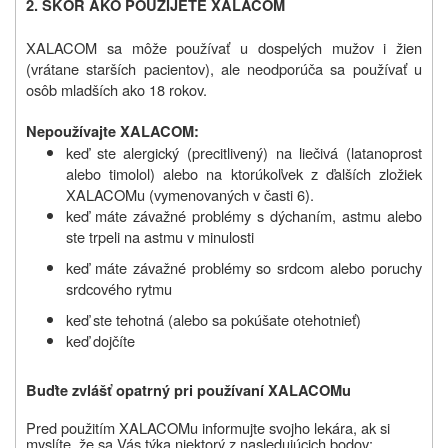
2.
SKÔR AKO POUŽIJETE XALACOM
XALACOM sa môže používať u dospelých mužov i žien
(vrátane starších pacientov), ale neodporúča sa používať u
osôb mladších ako 18 rokov.
Nepoužívajte XALACOM:
keď ste alergický (precitlivený) na liečivá (latanoprost
alebo timolol) alebo na ktorúkoľvek z ďalších zložiek
XALACOMu (vymenovaných v časti 6).
keď máte závažné problémy s dýchaním, astmu alebo
ste trpeli na astmu v minulosti
keď máte závažné problémy so srdcom alebo poruchy
srdcového rytmu
keď ste tehotná (alebo sa pokúšate otehotnieť)
keď dojčíte
Buďte zvlášť opatrný pri používaní
XALACOMu
Pred použitím
XALACOMu informujte svojho lekára, ak si
myslíte, že sa Vás týka niektorý z nasledujúcich bodov: