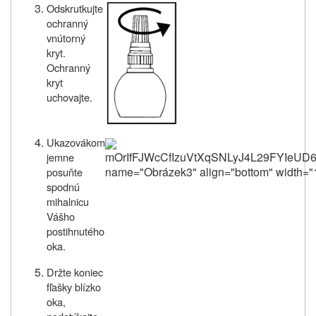
Odskrutkujte
ochranný
vnútorný
kryt
.
Ochranný
kryt
uchovajte.
Ukazovákom
mOrIfFJWcCfIzuVtXqSNLyJ4L29FYIeU
jemne
name="Obrázek3" align="bottom" width="1
posuňte
spodnú
mihalnicu
Vášho
postihnutého
oka
.
Držte koniec
fľašky blízko
oka,