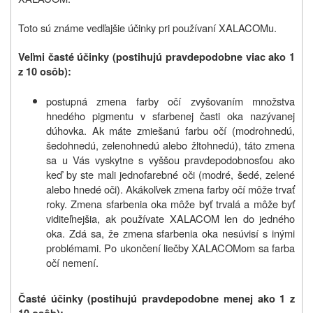
Toto sú známe vedľajšie účinky pri používaní XALACOMu.
Veľmi časté účinky (postihujú pravdepodobne viac ako 1
z 10 osôb):
postupná zmena farby očí zvyšovaním množstva
hnedého pigmentu v sfarbenej časti oka nazývanej
dúhovka. Ak máte zmiešanú farbu očí (modrohnedú,
šedohnedú, zelenohnedú alebo žltohnedú), táto zmena
sa u Vás vyskytne s vyššou pravdepodobnosťou ako
keď by ste mali jednofarebné oči (modré, šedé, zelené
alebo hnedé oči). Akákoľvek zmena farby očí môže trvať
roky. Zmena sfarbenia oka môže byť trvalá a môže byť
viditeľnejšia, ak používate XALACOM len do jedného
oka. Zdá sa, že zmena sfarbenia oka nesúvisí s inými
problémami. Po ukončení liečby XALACOMom sa farba
očí nemení.
Časté účinky (postihujú pravdepodobne menej ako 1 z