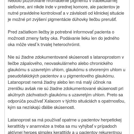
Nebolo pozorované hromadenie pigmentu v trabekulárnej
sieťovine, ani nikde inde v prednej komore, ale pacientov je
nutné pravidelne kontrolovať a v závislosti od klinickej situácie
je možné pri zvýšení pigmentácie dúhovky liečbu prerušiť.
Pred začiatkom liečby je potrebné informovať pacienta o
možnosti zmeny farby oka. Podávanie lieku len do jedného
oka môže viesť k trvalej heterochrómii.
Nie sú žiadne zdokumentované skúsenosti s latanoprostom v
liečbe zápalového, neovaskulárneho alebo chronického
glaukómu s uzavretým uhlom, glaukómu s otvoreným uhlom u
pseudofakických pacientov a u pigmentového glaukómu.
Latanoprost nemá žiadny alebo len má malý účinok na
zreničku avšak nie sú žiadne zdokumentované skúsenosti pri
akútnych záchvatoch glaukómu s uzavretým uhlom. Preto sa
odporúča používať Xalacom v týchto situáciách s opatrnosťou,
kým sa nezískajú ďalšie skúsenosti.
Latanoprost sa má používať opatrne u pacientov herpetickej
keratitídy v anamnéze a treba sa mu vyhýbať v prípadoch
aktívnej herpes simplex keratitídy a u pacientov rekurentnou