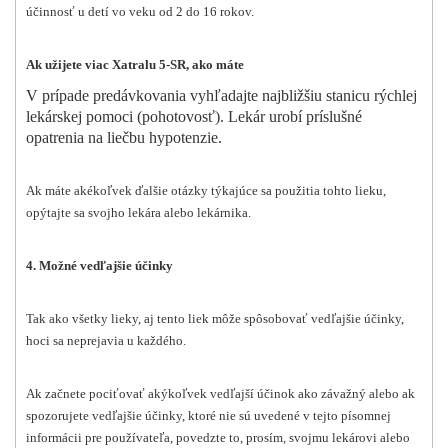
účinnosť u detí vo veku od 2 do 16 rokov.
Ak užijete viac Xatralu 5-SR, ako máte
V prípade predávkovania vyhľadajte najbližšiu stanicu rýchlej
lekárskej pomoci (pohotovosť). Lekár urobí príslušné
opatrenia na liečbu hypotenzie.
Ak máte akékoľvek ďalšie otázky týkajúce sa použitia tohto lieku,
opýtajte sa svojho lekára alebo lekárnika.
4. Možné vedľajšie účinky
Tak ako všetky lieky, aj tento liek môže spôsobovať vedľajšie účinky,
hoci sa neprejavia u každého.
Ak začnete pociťovať akýkoľvek vedľajší účinok ako závažný alebo ak
spozorujete vedľajšie účinky, ktoré nie sú uvedené v tejto písomnej
informácii pre používateľa, povedzte to, prosím, svojmu lekárovi alebo