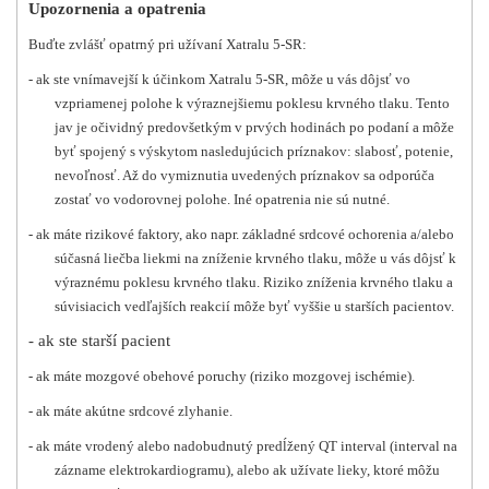
Upozornenia a opatrenia
Buďte zvlášť opatrný pri užívaní Xatralu 5-SR:
- ak ste vnímavejší k účinkom Xatralu 5-SR, môže u vás dôjsť vo
vzpriamenej polohe k výraznejšiemu poklesu krvného tlaku. Tento
jav je očividný predovšetkým v prvých hodinách po podaní a môže
byť spojený s výskytom nasledujúcich príznakov: slabosť, potenie,
nevoľnosť. Až do vymiznutia uvedených príznakov sa odporúča
zostať vo vodorovnej polohe. Iné opatrenia nie sú nutné.
- ak máte rizikové faktory, ako napr. základné srdcové ochorenia a/alebo
súčasná liečba liekmi na zníženie krvného tlaku, môže u vás dôjsť k
výraznému poklesu krvného tlaku. Riziko zníženia krvného tlaku a
súvisiacich vedľajších reakcií môže byť vyššie u starších pacientov.
- ak ste starší pacient
- ak máte mozgové obehové poruchy (riziko mozgovej ischémie).
- ak máte akútne srdcové zlyhanie.
- ak máte vrodený alebo nadobudnutý predĺžený QT interval (interval na
zázname elektrokardiogramu), alebo ak užívate lieky, ktoré môžu