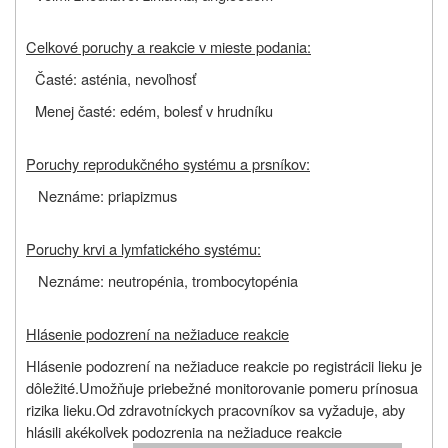
Celkové poruchy a reakcie v mieste podania:
Časté: asténia, nevoľnosť
Menej časté: edém, bolesť v hrudníku
Poruchy reprodukčného systému a prsníkov:
Neznáme: priapizmus
Poruchy krvi a lymfatického systému:
Neznáme: neutropénia, trombocytopénia
Hlásenie podozrení na nežiaduce reakcie
Hlásenie podozrení na nežiaduce reakcie po registrácii lieku je
dôležité.
Umožňuje priebežné monitorovanie pomeru prínosu
a
rizika lieku.
Od
zdravotníckych pracovníkov sa vyžaduje, aby
hlásili akékoľvek podozrenia na nežiaduce reakcie