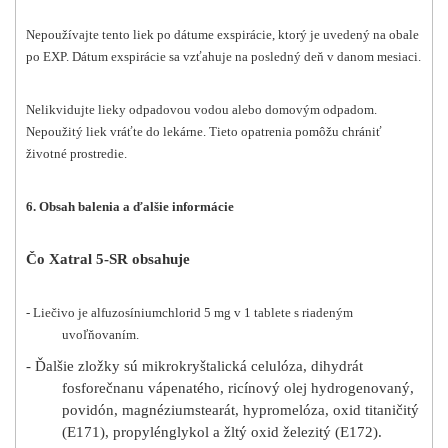
Nepoužívajte tento liek po dátume exspirácie, ktorý je uvedený na obale
po EXP. Dátum exspirácie sa vzťahuje na posledný deň v danom mesiaci.
Nelikvidujte lieky odpadovou vodou alebo domovým odpadom.
Nepoužitý liek vráťte do lekárne. Tieto opatrenia pomôžu chrániť
životné prostredie.
6. Obsah balenia a ďalšie informácie
Čo Xatral 5-SR obsahuje
- Liečivo je alfuzosíniumchlorid 5 mg v 1 tablete s riadeným
uvoľňovaním.
- Ďalšie zložky sú mikrokryštalická celulóza, dihydrát
fosforečnanu vápenatého, ricínový olej hydrogenovaný,
povidón, magnéziumstearát, hypromelóza, oxid titaničitý
(E171), propylénglykol a žltý oxid železitý (E172).