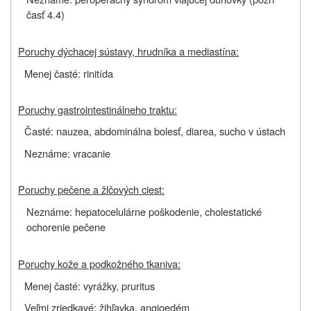
časť 4.4)
Poruchy dýchacej sústavy, hrudníka a mediastína:
Menej časté: rinitída
Poruchy gastrointestinálneho traktu:
Časté: nauzea, abdominálna bolesť, diarea, sucho v ústach
Neznáme: vracanie
Poruchy pečene a žlčových ciest:
Neznáme: hepatocelulárne poškodenie, cholestatické
ochorenie pečene
Poruchy kože a podkožného tkaniva:
Menej časté: vyrážky, pruritus
Veľmi zriedkavé: žihľavka, angioedém