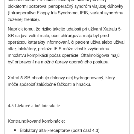
blokátormi pozoroval perioperačný syndróm vlajúcej dúhovky
(Intraoperative Floppy Iris Syndrome, IFIS, variant syndrómu
zúženej zrenice).
Napriek tomu, že riziko takejto udalosti pri užívaní Xatralu 5-
SR sa javí veľmi malé, oční chirurgovia majú byť pred
operáciou katarakty informovaní, či pacient užíva alebo užíval
alfa
-blokátory, pretože IFIS môže viesť k zvýšenému
1
množstvu komplikácií počas operácie. Oftalmológovia majú
byť pripravení na možné úpravy operačného postupu.
Xatral 5-SR obsahuje ricínový olej hydrogenovaný,
ktorý
môže spôsobiť žalúdočné ťažkosti a hnačku.
4.5 Liekové a iné interakcie
Kontraindikované kombinácie:
Blokátory alfa
-receptorov (pozri časť 4.3)
1