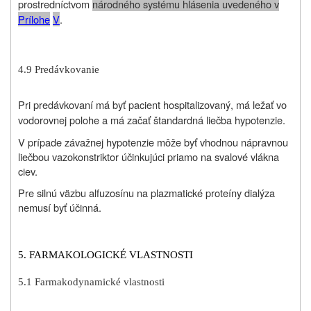
prostredníctvom
národného systému hlásenia uvedeného v
P
rílohe
V
.
4.9 Predávkovanie
Pri predávkovaní má byť pacient hospitalizovaný, má ležať vo
vodorovnej polohe a má začať štandardná liečba hypotenzie.
V prípade závažnej hypotenzie môže byť vhodnou nápravnou
liečbou vazokonstriktor účinkujúci priamo na svalové vlákna
ciev.
Pre silnú väzbu alfuzosínu na plazmatické proteíny dialýza
nemusí byť účinná.
5. FARMAKOLOGICKÉ VLASTNOSTI
5.1 Farmakodynamické vlastnosti