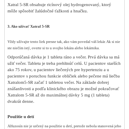
Xatral 5-SR obsahuje ricínový olej hydrogenovaný, ktorý
môže spôsobiť žalúdočné ťažkosti a hnačku.
3. Ako užívať Xatral 5-SR
Vždy užívajte tento liek presne tak, ako vám povedal váš lekár. Ak si nie
ste niečím istý, overte si to u svojho lekára alebo lekárnika.
Odporúčaná dávka je 1 tableta ráno a večer. Prvá dávka sa má
užiť večer. Tabletu je treba prehltnúť celú. U pacientov starších
ako 75 rokov, u pacientov liečených pre hypertenziu a u
pacientov s poruchou funkcie obličiek alebo pečene má liečba
Xatralom
5-SR začať 1 tabletou večer. Na základe dobrej
znášanlivosti a podľa klinického obrazu je možné pokračovať
Xatralom 5-SR až do maximálnej dávky 5 mg (1 tableta)
dvakrát denne.
Použitie u detí
Alfuzosín nie je určený na použitie u detí, pretože nebola stanovená jeho