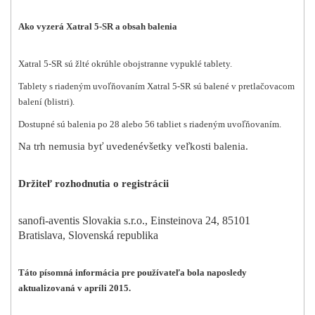
Ako vyzerá Xatral 5-SR a obsah balenia
Xatral 5-SR sú žlté okrúhle obojstranne vypuklé tablety.
Tablety s riadeným uvoľňovaním Xatral 5-SR sú balené v pretlačovacom
balení (blistri).
Dostupné sú balenia po 28 alebo 56 tabliet s riadeným uvoľňovaním.
Na trh nemusia byť uvedené
všetky veľkosti balenia.
Držiteľ rozhodnutia o registrácii
sanofi-aventis Slovakia s.r.o., Einsteinova 24, 85101
Bratislava, Slovenská republika
Táto písomná informácia pre používateľa bola naposledy
aktualizovaná v apríli 2015.