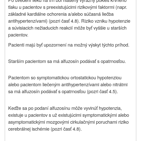
tlaku u pacientov s preexistujúcimi rizikovými faktormi (napr.
základné kardiálne ochorenia a/alebo súčasná liečba
antihypertenzívami) (pozri časť 4.8). Riziko vzniku hypotenzie
a súvisiacich nežiaducich reakcií môže byť vyššie u starších
pacientov.
Pacienti majú byť upozornení na možný výskyt týchto príhod.
Starším pacientom sa má alfuzosín podávať s opatrnosťou.
Pacientom so symptomatickou ortostatickou hypotenziou
alebo pacientom liečeným antihypertenzívami alebo nitrátmi
sa má alfuzosín podávať s opatrnosťou (pozri časť 4.5).
Keďže sa po podaní alfuzosínu môže vyvinúť hypotenzia,
existuje u pacientov s už existujúcimi symptomatickými alebo
asymptomatickými mozgovými cirkulačnými poruchami riziko
cerebrálnej ischémie (pozri časť 4.8).