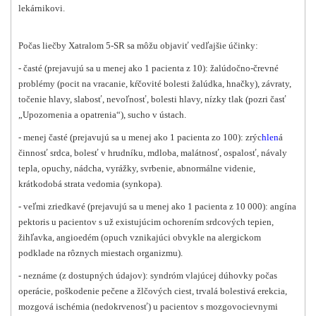
lekárnikovi.
Počas liečby Xatralom 5-SR sa môžu objaviť vedľajšie účinky:
- časté (prejavujú sa u menej ako 1 pacienta z 10): žalúdočno-črevné
problémy (pocit na vracanie, kŕčovité bolesti žalúdka, hnačky), závraty,
točenie hlavy, slabosť, nevoľnosť, bolesti hlavy, nízky tlak (pozri časť
„Upozornenia a opatrenia“), sucho v ústach.
- menej časté (prejavujú sa u menej ako 1 pacienta zo 100): zrýc
hlen
á
činnosť srdca, bolesť v hrudníku, mdloba, malátnosť, ospalosť, návaly
tepla, opuchy, nádcha, vyrážky, svrbenie, abnormálne videnie,
krátkodobá strata vedomia (synkopa).
- veľmi zriedkavé (prejavujú sa u menej ako 1 pacienta z 10 000): angína
pektoris u pacientov s už existujúcim ochorením srdcových tepien,
žihľavka, angioedém (opuch vznikajúci obvykle na alergickom
podklade na rôznych miestach organizmu).
- neznáme (z dostupných údajov): syndróm vlajúcej dúhovky počas
operácie, poškodenie pečene a žlčových ciest, trvalá bolestivá erekcia,
mozgová ischémia (nedokrvenosť) u pacientov s mozgovocievnymi