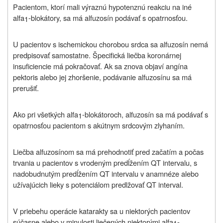
Pacientom, ktorí mali výraznú hypotenznú reakciu na iné
alfa
-blokátory, sa má alfuzosín podávať s opatrnosťou.
1
U pacientov s ischemickou chorobou srdca sa alfuzosín nemá
predpisovať samostatne. Špecifická liečba koronárnej
insuficiencie má pokračovať. Ak sa znova objaví angína
pektoris alebo jej zhoršenie, podávanie alfuzosínu sa má
prerušiť.
Ako pri všetkých alfa
-blokátoroch, alfuzosín sa má podávať s
1
opatrnosťou pacientom s akútnym srdcovým zlyhaním.
Liečba alfuzosínom sa má prehodnotiť pred začatím a počas
trvania u pacientov s vrodeným predĺžením QT intervalu, s
nadobudnutým predĺžením QT intervalu v anamnéze alebo
užívajúcich lieky s potenciálom predlžovať QT interval.
V priebehu operácie katarakty sa u niektorých pacientov
súčasne alebo v minulosti liečených niektorými alfa
-
1