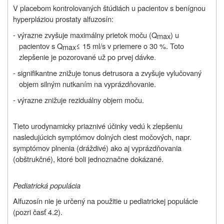
V placebom kontrolovaných štúdiách u pacientov s benígnou
hyperpláziou prostaty alfuzosín:
- výrazne zvyšuje maximálny prietok moču (Q
) u
max
pacientov s Q
≤ 15 ml/s v priemere o 30 %. Toto
max
zlepšenie je pozorované už po prvej dávke.
- signifikantne znižuje tonus detrusora a zvyšuje vylučovaný
objem silným nutkaním na vyprázdňovanie.
- výrazne znižuje reziduálny objem moču.
Tieto urodynamicky priaznivé účinky vedú k zlepšeniu
nasledujúcich symptómov dolných ciest močových, napr.
symptómov plnenia (dráždivé) ako aj vyprázdňovania
(obštrukčné), ktoré boli jednoznačne dokázané.
Pediatrická populácia
Alfuzosín nie je určený na použitie u pediatrickej populácie
(pozri časť 4.2).