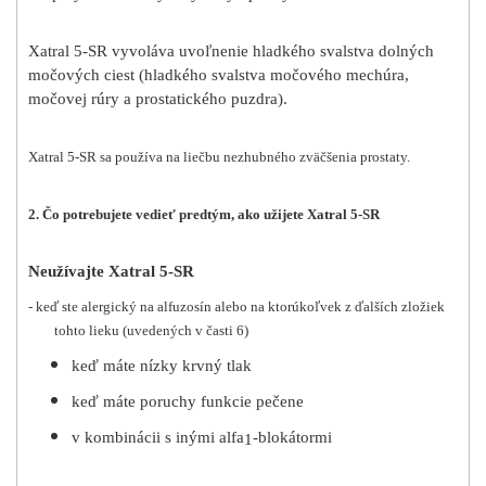
Xatral 5-SR vyvoláva uvoľnenie hladkého svalstva dolných
močových ciest (hladkého svalstva močového mechúra,
močovej rúry a prostatického puzdra).
Xatral 5-SR sa používa na liečbu nezhubného zväčšenia prostaty.
2. Čo potrebujete vedieť predtým, ako užijete Xatral 5-SR
Neužívajte Xatral 5-SR
- keď ste alergický na alfuzosín alebo na ktorúkoľvek z ďalších zložiek
tohto lieku (uvedených v časti 6)
keď máte nízky krvný tlak
keď máte poruchy funkcie pečene
v kombinácii s inými alfa
-blokátormi
1