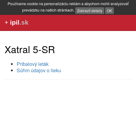
Používame cookie na personalizáciu reklám a abychom mohli analyzovať
prevádzku na našich stránkach.
Zobrazit detaily
OK
+
ipil
.sk
Xatral 5-SR
Príbalový leták
Súhrn údajov o lieku