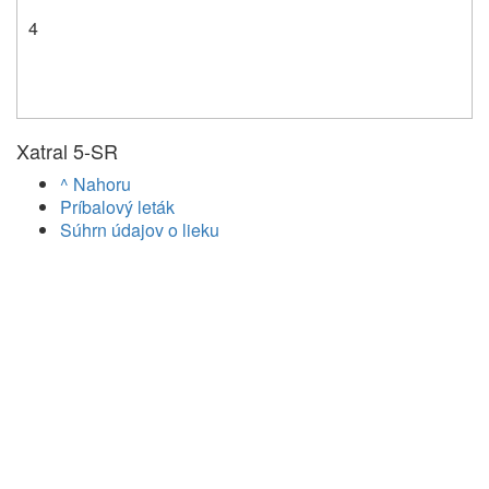
4
Xatral 5-SR
^ Nahoru
Príbalový leták
Súhrn údajov o lieku