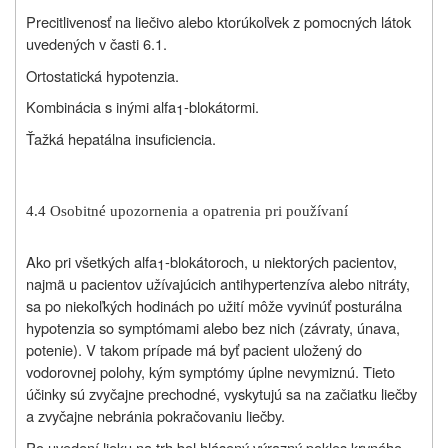
Precitlivenosť na liečivo alebo ktorúkoľvek z pomocných látok
uvedených v časti 6.1.
Ortostatická hypotenzia.
Kombinácia s inými alfa
-blokátormi.
1
Ťažká hepatálna insuficiencia.
4.4 Osobitné upozornenia a opatrenia pri používaní
Ako pri všetkých alfa
-blokátoroch, u niektorých pacientov,
1
najmä u pacientov užívajúcich antihypertenzíva alebo nitráty,
sa po niekoľkých hodinách po užití môže vyvinúť posturálna
hypotenzia so symptómami alebo bez nich (závraty, únava,
potenie). V takom prípade má byť pacient uložený do
vodorovnej polohy, kým symptómy úplne nevymiznú. Tieto
účinky sú zvyčajne prechodné, vyskytujú sa na začiatku liečby
a zvyčajne nebránia pokračovaniu liečby.
Po uvedení lieku na trh bol hlásený výrazný pokles krvného