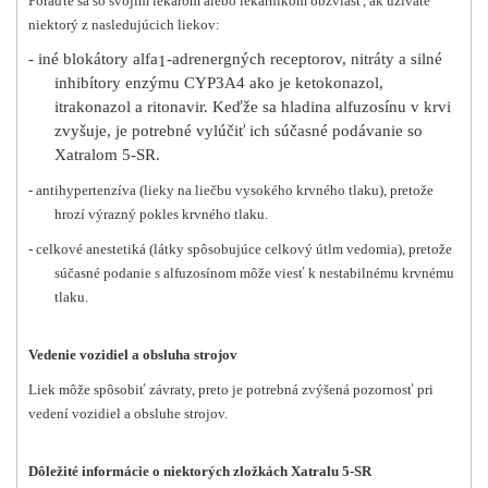
Poraďte sa so svojím lekárom alebo lekárnikom obzvlášť, ak užívate
niektorý z nasledujúcich liekov:
- iné blokátory alfa
-adrenergných receptorov, nitráty a silné
1
inhibítory enzýmu CYP3A4 ako je ketokonazol,
itrakonazol a ritonavir. Keďže sa hladina alfuzosínu v krvi
zvyšuje, je potrebné vylúčiť ich súčasné podávanie so
Xatralom 5-SR.
- antihypertenzíva (lieky na liečbu vysokého krvného tlaku), pretože
hrozí výrazný pokles krvného tlaku.
- celkové anestetiká (látky spôsobujúce celkový útlm vedomia), pretože
súčasné podanie s alfuzosínom môže viesť k nestabilnému krvnému
tlaku.
Vedenie vozidiel a obsluha strojov
Liek môže spôsobiť závraty, preto je potrebná zvýšená pozornosť pri
vedení vozidiel a obsluhe strojov.
Dôležité informácie o niektorých zložkách Xatralu 5-SR