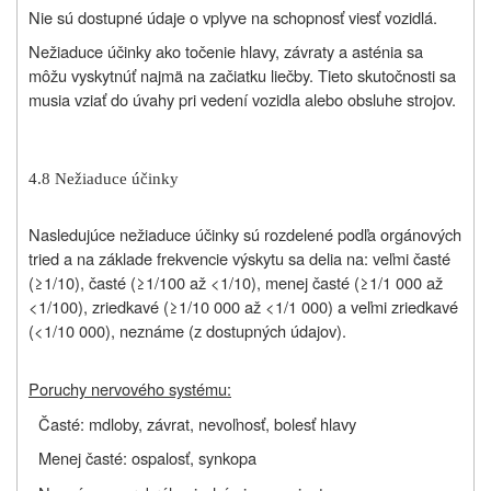
Nie sú dostupné údaje o vplyve na schopnosť viesť vozidlá.
Nežiaduce účinky ako točenie hlavy, závraty a asténia sa
môžu vyskytnúť najmä na začiatku liečby. Tieto skutočnosti sa
musia vziať do úvahy pri vedení vozidla alebo obsluhe strojov.
4.8 Nežiaduce účinky
Nasledujúce nežiaduce účinky sú rozdelené podľa orgánových
tried a na základe frekvencie výskytu sa delia na: veľmi časté
(≥1/10), časté (≥1/100 až <1/10), menej časté (≥1/1 000 až
<1/100), zriedkavé (≥1/10 000 až <1/1 000) a veľmi zriedkavé
(<1/10 000), neznáme (z dostupných údajov).
Poruchy nervového systému:
Časté: mdloby, závrat, nevoľnosť, bolesť hlavy
Menej časté: ospalosť, synkopa