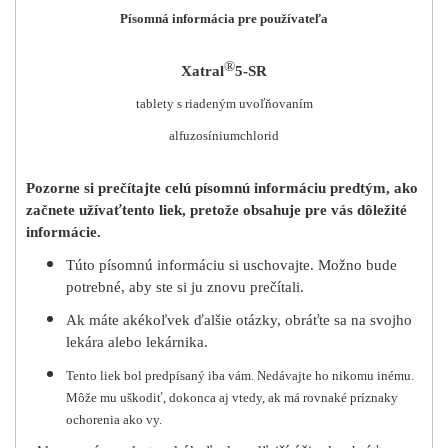
Písomná informácia pre používateľa
®
Xatral
5-SR
tablety s riadeným uvoľňovaním
alfuzosíniumchlorid
Pozorne si prečítajte celú písomnú informáciu predtým, ako
začnete užívať
tento liek
, pretože obsahuje pre vás dôležité
informácie
.
Túto písomnú informáciu si uschovajte. Možno bude
potrebné, aby ste si ju znovu prečítali.
Ak máte akékoľvek ďalšie otázky, obráťte sa na svojho
lekára alebo lekárnika.
Tento liek bol predpísaný iba vám. Nedávajte ho nikomu inému.
Môže mu uškodiť, dokonca aj vtedy, ak má rovnaké príznaky
ochorenia ako vy.