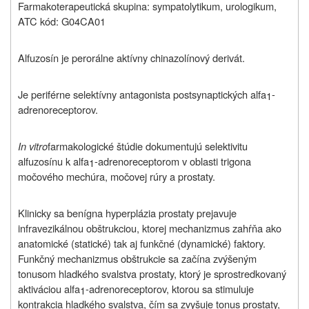
Farmakoterapeutická skupina: sympatolytikum, urologikum,
ATC kód: G04CA01
Alfuzosín je perorálne aktívny chinazolínový derivát.
Je periférne selektívny antagonista postsynaptických alfa
-
1
adrenoreceptorov.
In vitro
farmakologické štúdie dokumentujú selektivitu
alfuzosínu k alfa
-adrenoreceptorom v oblasti trigona
1
močového mechúra, močovej rúry a prostaty.
Klinicky sa benígna hyperplázia prostaty prejavuje
infravezikálnou obštrukciou, ktorej mechanizmus zahŕňa ako
anatomické (statické) tak aj funkčné (dynamické) faktory.
Funkčný mechanizmus obštrukcie sa začína zvýšeným
tonusom hladkého svalstva prostaty, ktorý je sprostredkovaný
aktiváciou alfa
-adrenoreceptorov, ktorou sa stimuluje
1
kontrakcia hladkého svalstva, čím sa zvyšuje tonus prostaty,