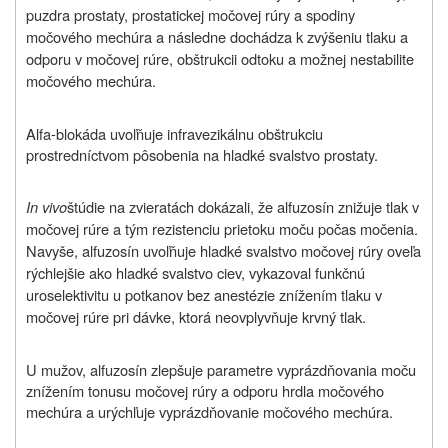
puzdra prostaty, prostatickej močovej rúry a spodiny
močového mechúra a následne dochádza k zvýšeniu tlaku a
odporu v močovej rúre, obštrukcii odtoku a možnej nestabilite
močového mechúra.
Alfa-blokáda uvoľňuje infravezikálnu obštrukciu
prostredníctvom pôsobenia na hladké svalstvo prostaty.
In vivo
štúdie na zvieratách dokázali, že alfuzosín znižuje tlak v
močovej rúre a tým rezistenciu prietoku moču počas močenia.
Navyše, alfuzosín uvoľňuje hladké svalstvo močovej rúry oveľa
rýchlejšie ako hladké svalstvo ciev, vykazoval funkčnú
uroselektivitu u potkanov bez anestézie znížením tlaku v
močovej rúre pri dávke, ktorá neovplyvňuje krvný tlak.
U mužov, alfuzosín zlepšuje parametre vyprázdňovania moču
znížením tonusu močovej rúry a odporu hrdla močového
mechúra a urýchľuje vyprázdňovanie močového mechúra.