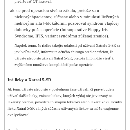
predlžovať QT interval.
- ak ste pred operáciou sivého zákalu, pretože sa u
niektorých
pacientov, súčasne alebo v minulosti liečených
niektorými alfa
-blokátormi, pozoroval syndróm vlajúcej
1
dúhovky počas operácie (Intraoperative Floppy Iris
Syndrome, IFIS, variant syndrómu zúženej zrenice).
Napriek tomu, že riziko takejto udalosti pri užívaní Xatralu 5-SR sa
javí veľmi malé, informujte očného chirurga pred operáciou, že
užívate alebo ste užívali Xatral 5-SR, pretože IFIS môže viesť k
zvýšenému množstvu komplikácií počas operácie.
Iné lieky a Xatral 5-SR
Ak teraz užívate alebo ste v poslednom čase užívali, či práve budete
užívať ďalšie lieky, vrátane liekov, ktorých výdaj nie je viazaný na
lekársky predpis, povedzte to svojmu lekárovi alebo lekárnikovi. Účinky
lieku Xatral 5-SR a iných súčasne užívaných liekov sa môžu vzájomne
ovplyvňovať.