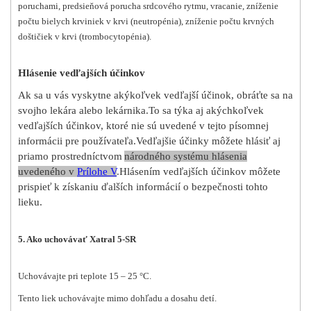
poruchami, predsieňová porucha srdcového rytmu, vracanie, zníženie
počtu bielych krviniek v krvi (neutropénia), zníženie počtu krvných
doštičiek v krvi (trombocytopénia).
Hlásenie vedľajších účinkov
Ak sa u vás vyskytne akýkoľvek vedľajší účinok, obráťte sa na
svojho lekára alebo lekárnika.
To sa týka aj akýchkoľvek
vedľajších účinkov, ktoré nie sú uvedené v tejto písomnej
informácii pre používateľa.
Vedľajšie účinky môžete hlásiť aj
priamo prostredníctvom
národného systému hlásenia
uvedeného v
P
rílohe V
.
Hlásením vedľajších účinkov môžete
prispieť k získaniu ďalších informácií o bezpečnosti tohto
lieku.
5. Ako uchovávať Xatral 5-SR
Uchovávajte pri teplote 15 – 25 °C.
Tento liek uchovávajte mimo dohľadu a dosahu detí.