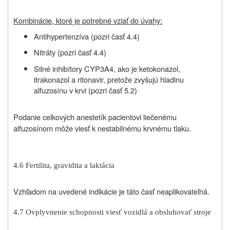
Kombinácie, ktoré je potrebné vziať do úvahy:
Antihypertenzíva (pozri časť 4.4)
Nitráty (pozri časť 4.4)
Silné inhibítory CYP3A4, ako je ketokonazol,
itrakonazol a ritonavir, pretože zvyšujú hladinu
alfuzosínu v krvi (pozri časť 5.2)
Podanie celkových anestetík pacientovi liečenému
alfuzosínom môže viesť k nestabilnému krvnému tlaku.
4.6 Fertilita, gravidita a laktácia
Vzhľadom na uvedené indikácie je táto časť neaplikovateľná.
4.7 Ovplyvnenie schopnosti viesť vozidlá a obsluhovať stroje