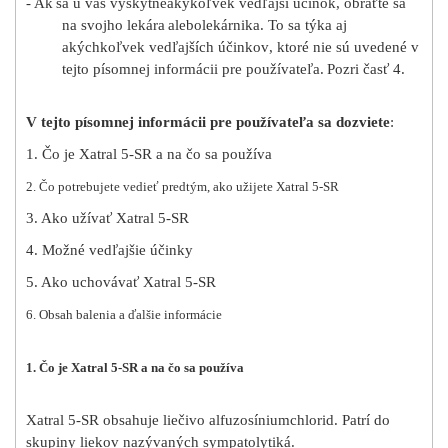
-
Ak
sa u vás vyskytne
akýkoľvek vedľajší účinok
, obráťte sa
na svojho lekára
alebo
lekárnika. To sa týka aj
akýchkoľvek vedľajších účinkov
, ktoré nie sú uvedené v
tejto písomnej informácii pre používateľa.
Pozri časť 4.
V tejto písomnej informácii pre používateľa sa dozviete
:
1. Čo je Xatral 5-SR a na čo sa používa
2. Čo potrebujete vedieť predtým, ako užijete Xatral 5-SR
3. Ako užívať Xatral 5-SR
4. Možné vedľajšie účinky
5. Ako uchovávať Xatral 5-SR
6. Obsah balenia a ďalšie informácie
1. Čo je Xatral 5-SR a na čo sa používa
Xatral 5-SR obsahuje liečivo alfuzosíniumchlorid. Patrí do
skupiny liekov nazývaných sympatolytiká.