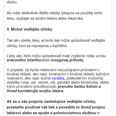
dávku.
Ak máte akékoľvek ďalšie otázky týkajúce sa použitia tohto
lieku, opýtajte sa svojho lekára alebo lekárnika.
4. Možné vedľajšie účinky
Tak ako všetky lieky, aj tento liek môže spôsobovať vedľajšie
účinky, hoci sa neprejavia u každého.
Lieky ako Xefo môžu spôsobovať malé zvýšenie rizika vzniku
alebo
srdcového infarktu
mozgovej príhody.
V prípade, že trpíte niektorými nezvyčajnými príznakmi v
brušnej oblasti, ako napr. krvácaním v brušnej oblasti, kožnými
reakciami, ako napr. kožná
vyrážka
, poškodením vnútornej
výstelky nosa, úst, viečok, uší, genitálií alebo konečníka, alebo
inými príznakmi precitlivenosti,
prerušte liečbu Xefom a
.
ihneď kontaktujte svojho lekára
Ak sa u vás prejavia nasledujúce vedľajšie účinky,
prestaňte používať váš liek a povedzte to ihneď svojmu
lekárovi alebo sa spojte s pohotovostnou službou v