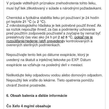
V prípade viditeľných príznakov znehodnotenia tohto lieku,
musí byť liek zlikvidovaný v súlade s národnými požiadavkami.
Chemická a fyzikálna stabilita lieku pri používaní je 24 hodín
pri teplote
21 °C (± 2 °C)
.
Z mikrobiologického hľadiska je liek potrebné použiť ihneď. Ak
sa roztok nepoužije ihneď, za čas a podmienky uchovania
pred použitím zodpovedá používateľ a zvyčajne by nemal byť
presiahnutý čas viac ako 24 h pri
2 až 8 °C,
pokiaľ nie je
rozpúšťanie/riedenie (atď) prevedené
v kontrolovaných a
overených sterilných podmienkach.
Nepoužívajte tento liek po dátume exspirácie, ktorý je
uvedený na škatuli a injekčnej liekovke po EXP. Dátum
exspirácie sa vzťahuje na posledný deň v mesiaci.
Nelikvidujte lieky odpadovou vodou alebo domovým odpadom.
Nepoužitý liek vráťte do lekárne. Tieto opatrenia pomôžu
chrániť životné prostredie.
6. Obsah balenia a ďalšie informácie
Čo Xefo 4 mg/ml obsahuje