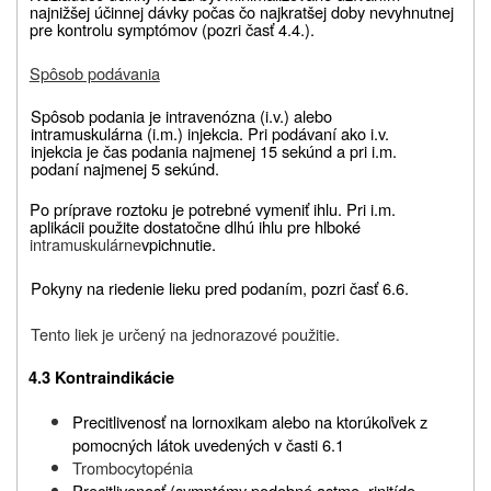
najnižšej účinnej dávky počas čo najkratšej
doby nevyhnutnej
pre kontrolu symptómov (pozri časť 4.4.).
Spôsob podávania
Spôsob podania je intravenózna (i.v.) alebo
intramuskulárna (i.m.) injekcia. Pri podávaní ako i.v.
injekcia je čas podania najmenej 15 sekúnd a pri i.m.
podaní najmenej 5 sekúnd.
Po príprave roztoku je potrebné vymeniť ihlu. Pri i.m.
aplikácii použite dostatočne dlhú ihlu pre hlboké
intramuskulárne
vpichnutie.
Pokyny na riedenie lieku pred podaním, pozri časť 6.6.
Tento liek je určený na jednorazové použitie.
4.3
Kontraindikácie
Precitlivenosť na lornoxikam alebo na ktorúkoľvek z
pomocných látok uvedených v časti 6.1
Trombocytopénia
Precitlivenosť (symptómy podobné astme, rinitíde,