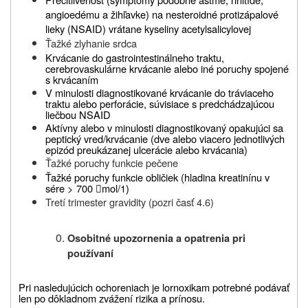
angioedému a žihľavke) na nesteroidné protizápalové
lieky (NSAID) vrátane kyseliny acetylsalicylovej
Ťažké zlyhanie srdca
Krvácanie do gastrointestinálneho traktu,
cerebrovaskulárne krvácanie alebo iné poruchy
spojené
s krvácaním
V minulosti diagnostikované krvácanie do tráviaceho
traktu alebo perforácie, súvisiace
s predchádzajúcou
liečbou NSAID
Aktívny alebo v minulosti diagnostikovaný opakujúci sa
peptický vred/krvácanie (dve alebo
viacero jednotlivých
epizód preukázanej ulcerácie alebo krvácania)
Ťažké poruchy funkcie pečene
Ťažké poruchy funkcie obličiek (hladina kreatinínu v
sére > 700
mol/1)

Tretí trimester gravidity (pozri časť 4.6)
Osobitné upozornenia a opatrenia pri
používaní
Pri nasledujúcich ochoreniach je lornoxikam potrebné podávať
len po dôkladnom zvážení rizika
a prínosu.