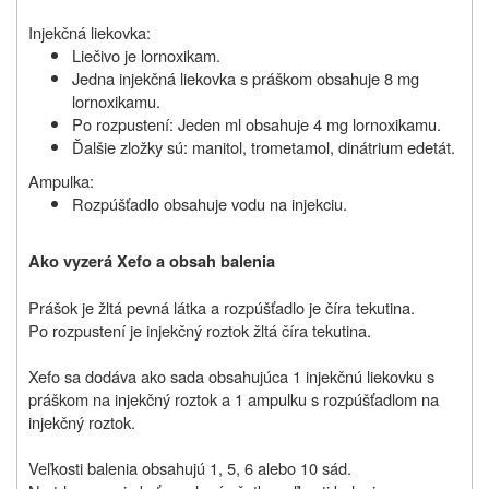
Injekčná liekovka:
Liečivo je lornoxikam.
Jedna injekčná liekovka s práškom obsahuje 8 mg
lornoxikamu.
Po rozpustení: Jeden ml obsahuje 4 mg lornoxikamu.
Ďalšie zložky sú: manitol, trometamol, dinátrium edetát.
Ampulka:
Rozpúšťadlo obsahuje vodu na injekciu.
Ako vyzerá Xefo a obsah balenia
Prášok je žltá pevná látka a rozpúšťadlo je číra tekutina.
Po rozpustení je injekčný roztok žltá číra tekutina.
Xefo sa dodáva ako sada obsahujúca 1 injekčnú liekovku s
práškom na injekčný roztok a 1 ampulku s rozpúšťadlom na
injekčný roztok.
Veľkosti balenia obsahujú 1, 5, 6 alebo 10 sád.