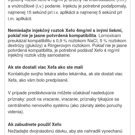
a vnútrožilové (i.v.) podanie. Injekciu je potrebné podaťpomaly,
najmenej 15 sekúnd pri i.v. aplikácii a najmenej 5 sekúnd pri
i.m. aplikácii.
Nemiešajte injekčný roztok Xefo 4mg/ml s inými liekmi,
. Lornoxicam
pokiaľ nie je jasne potvrdená kompatibilita
preukázal kompatibilitu s 0,9 % roztokom NaCl, 5 % roztokom
dextrózy (glukózy) a Ringerovým roztokom. Pokiaľ nie je jasne
potvrdená kompatibilita, je potrebné podávať Xefo 4 mg/ml
injekčný roztok vždy samostatne.
Ak ste dostali viac Xefa ako ste mali
Kontaktujte svojho lekára alebo lekárnika, ak ste dostali viac
Xefa, ako vám bolo predpísané.
V prípade predávkovania môžete očakávať nasledujúce
príznaky: pocit na vracanie, vracanie, príznaky týkajúce sa
centrálneho nervového systému (ako závraty alebo poruchy
videnia).
Ak zabudnete použiť Xefo
Nežiadajte dvojnásobnú dávku, aby ste nahradili vynechanú