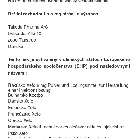
Na trh nemusia byť uvedené všetky veľkosti balenia.
Držiteľ rozhodnutia o registrácii a výrobca
Takeda Pharma A/S
Dybendal Alle 10
2630 Taastrup
Dánsko
Tento liek je schválený v členských štátoch Európskeho
hospodárskeho spoločenstva (EHP) pod nasledovnými
názvami:
Rakúsko
Xefo 8 mg Pulver und Lösungsmittel zur Herstellung
einer Injektionslösung
Bulharsko
Ксефо
Dánsko Xefo
Estónsko Xefo
Francúzsko Xefo
Grécko Xefo
Maďarsko
Xefo 4 mg/ml por és oldószer oldatos injekcióhoz
Írsko Xefo