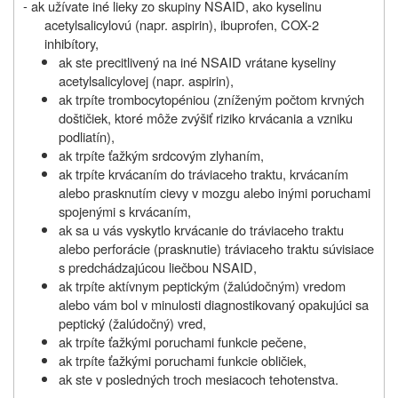
- ak užívate iné lieky zo skupiny NSAID, ako kyselinu
acetylsalicylovú (napr. aspirin), ibuprofen, COX-2
inhibítory,
ak ste precitlivený na iné NSAID vrátane kyseliny
acetylsalicylovej (napr. aspirin),
ak trpíte trombocytopéniou (zníženým počtom krvných
doštičiek, ktoré môže zvýšiť riziko krvácania a vzniku
podliatín),
ak trpíte ťažkým srdcovým zlyhaním,
ak trpíte krvácaním do tráviaceho traktu, krvácaním
alebo prasknutím cievy v mozgu alebo inými poruchami
spojenými s krvácaním,
ak sa u vás vyskytlo krvácanie do tráviaceho traktu
alebo perforácie (prasknutie) tráviaceho traktu súvisiace
s predchádzajúcou liečbou NSAID,
ak trpíte aktívnym peptickým (žalúdočným) vredom
alebo vám bol v minulosti diagnostikovaný opakujúci sa
peptický (žalúdočný) vred,
ak trpíte ťažkými poruchami funkcie pečene,
ak trpíte ťažkými poruchami funkcie obličiek,
ak ste v posledných troch mesiacoch tehotenstva.