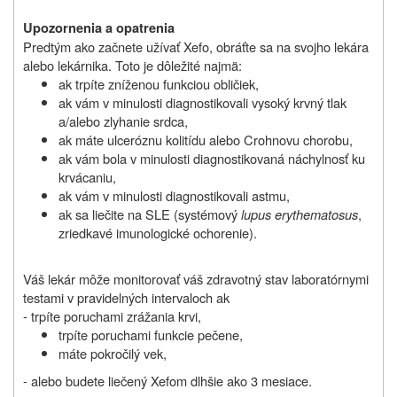
Upozornenia a opatrenia
Predtým ako začnete užívať Xefo, obráťte sa na svojho lekára
alebo lekárnika. Toto je dôležité najmä:
ak trpíte zníženou funkciou obličiek,
ak vám v minulosti diagnostikovali vysoký krvný tlak
a/alebo zlyhanie srdca,
ak máte ulceróznu kolitídu alebo Crohnovu chorobu,
ak vám bola v minulosti diagnostikovaná náchylnosť ku
krvácaniu,
ak vám v minulosti diagnostikovali astmu,
ak sa liečite na SLE (systémový
lupus erythematosus
,
zriedkavé imunologické ochorenie).
Váš lekár môže monitorovať váš zdravotný stav laboratórnymi
testami v pravidelných intervaloch ak
- trpíte poruchami zrážania krvi,
trpíte poruchami funkcie pečene,
máte pokročilý vek,
- alebo budete liečený Xefom dlhšie ako 3 mesiace.