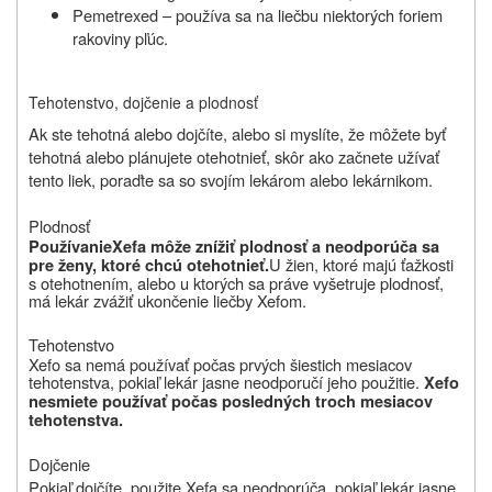
Pemetrexed – používa sa na liečbu niektorých foriem
rakoviny pľúc.
Tehotenstvo, dojčenie a plodnosť
Ak ste tehotná alebo dojčíte, alebo si myslíte, že môžete byť
tehotná alebo plánujete otehotnieť, skôr ako začnete užívať
tento liek, poraďte sa so svojím lekárom alebo lekárnikom.
Plodnosť
Používanie
Xefa môže znížiť plodnosť a neodporúča sa
U žien, ktoré majú ťažkosti
pre ženy, ktoré chcú otehotnieť.
s otehotnením, alebo u ktorých sa práve vyšetruje plodnosť,
má lekár zvážiť ukončenie liečby Xefom.
Tehotenstvo
Xefo sa nemá používať počas prvých šiestich mesiacov
tehotenstva, pokiaľ lekár jasne neodporučí jeho použitie.
Xefo
nesmiete používať počas posledných troch mesiacov
tehotenstva.
Dojčenie
Pokiaľ dojčíte, použite Xefa sa neodporúča, pokiaľ lekár jasne