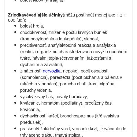
(
môžu postihnúť menej ako 1 z 1
Zriedkavé
vedľajšie účinky
000 ľudí
):
bolesť hrdla,
chudokrvnosť, zníženie počtu krvných buniek
(trombocytopénia a leukopénia), slabosť,
precitlivenosť, anafylaktoidná reakcia a anafylaxia
(reakcia organizmu charakterizovaná obvykle opuchom
tváre, návalmi tepla/sčervenaním, ťažkosťami s
dýchaním a závratmi),
zmätenosť,
nervozita
, nepokoj, pocit ospalosti
(somnolencia), parestézia (pocit pichania a pálenia v
rukách a v nohách), porucha chuti, tras, migréna,
poruchy videnia,
vysoký krvný tlak, návaly horúčavy,
krvácanie, hematóm (podliatiny), predĺžený čas
krvácania,
dýchavičnosť, kašeľ, bronchospazmus (kŕč svalstva
priedušiek),
prasknutý žalúdočný vred, vracanie krvi, , krvácanie do
tráviaceho traktu, tmavá stolica ,