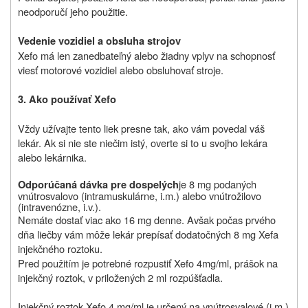
neodporučí jeho použitie.
Vedenie vozidiel a obsluha strojov
Xefo má len zanedbateľný alebo žiadny vplyv na schopnosť
viesť motorové vozidiel alebo obsluhovať stroje.
3. Ako používať Xefo
Vždy užívajte tento liek presne tak, ako vám povedal váš
lekár. Ak si nie ste niečim istý, overte si to u svojho lekára
alebo lekárnika.
je 8 mg podaných
Odporúčaná dávka pre dospelých
vnútrosvalovo (intramuskulárne, i.m.) alebo vnútrožilovo
(intravenózne, i.v.).
Nemáte dostať viac ako 16 mg denne. Avšak počas prvého
dňa liečby vám môže lekár prepísať dodatočných 8 mg Xefa
injekčného roztoku.
Pred použitím je potrebné rozpustiť Xefo 4mg/ml, prášok na
injekčný roztok, v priložených 2 ml rozpúšťadla.
Injekčný roztok Xefo 4 mg/ml je určený na vnútrosvalové (i.m.)