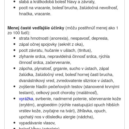
slabá a krátkodobá bolesť hlavy a závraty,
pocit na vracanie, bolesť brucha, žalúdočná nevoľnosť,
hnačka, vracanie.
(
môžu postihnúť menej ako 1
Menej časté vedľajšie účinky
zo 100 ľudí
):
strata hmotnosti (anorexia), nespavosť, depresia,
zápal očnej spojovky (sekrét z oka),
pocit závratu, hučanie v ušiach, (tinitus),
zlyhanie srdca, nepravidelná činnosť srdca, rýchla
činnosť srdca, začervenanie,
zápcha, plynatosť, grganie, sucho v ústach, zápal
žalúdka, žalúdočný vred, bolesť hornej časti brucha,
dvanástnikový vred, zvredovatenie sliznice v ústach,
zvýšenie hladín pečeňových testov (stanovené krvnými
testami), celkový pocit choroby (malátnosť),
vyrážka
, svrbenie, nadmerné potenie, sčervenanie kože
(erytém), angioedém (rýchle nastupujúci opuch hlbších
vrstiev kože, zvyčajne na tvári), žihľavka, opuch,
upchatý nos v dôsledku alergie (nádcha),
vypadávanie vlasov,
bolesť kĺbov (artralgia).