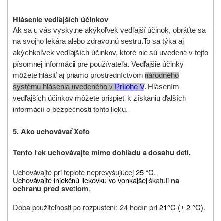
Hlásenie vedľajších účinkov
Ak sa u vás vyskytne akýkoľvek vedľajší účinok, obráťte sa
na svojho lekára alebo zdravotnú sestru.
To sa týka aj
akýchkoľvek vedľajších účinkov, ktoré nie sú uvedené v tejto
písomnej informácii pre používateľa. Vedľajšie účinky
môžete hlásiť aj priamo prostredníctvom
národného
systému hlásenia uvedeného v
Prílohe V
. Hlásením
vedľajších účinkov môžete prispieť k získaniu ďalších
informácií o bezpečnosti tohto lieku.
5. Ako uchovávať Xefo
Tento liek uchovávajte mimo dohľadu a dosahu detí.
Uchovávajte pri teplote neprevyšujúcej
25 °C.
Uchovávajte injekčnú liekovku vo vonkajšej
škatuli
na
.
ochranu pred svetlom
Doba použiteľnosti po rozpustení: 24 hodín pri
21°C (± 2 °C)
.