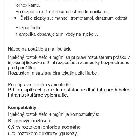
lornoxikamu.
Po rozpustení: 1 ml obsahuje 4 mg lornoxikamu.
Ďalšie zložky sú: manitol, trometamol, dinátrium edetát.
Rozpúšťadlo:
1 ampulka obsahuje 2 ml vody na injekciu.
Návod na použitie a manipuláciu
Injekčný roztok Xefo 4 mg/ml sa pripraví rozpustením prášku v
injekčnej liekovke s 2 ml rozpúšťadla z ampulky bezprostredne
pred použitím.
Rozpustením sa získa číra tekutina žltej farby.
Po príprave roztoku vymeňte ihlu.
Pri i.m. aplikácii použite dostatočne dlhú ihlu pre hlboké
intramuskulárne vpichnutie.
Kompatibility
Injekčný roztok Xefo 4 mg/ml je kompatibilný s:
Ringerovým roztokom
0,9 % roztokom chloridu sodného
5 % roztokom dextrózy (glukózy).