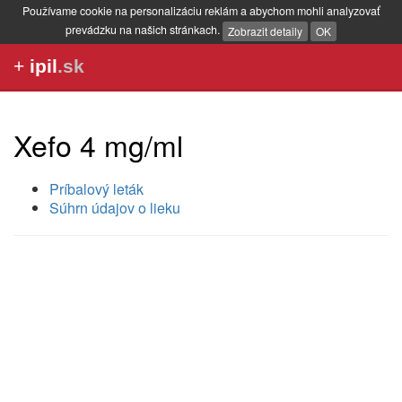
Používame cookie na personalizáciu reklám a abychom mohli analyzovať
prevádzku na našich stránkach.
Zobrazit detaily
OK
+
ipil
.sk
Xefo 4 mg/ml
Príbalový leták
Súhrn údajov o lieku