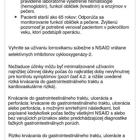
pravidelné laboratórne vyšetrenie
hematológie
(hemoglobín), funkcií obličiek (kreatinín) a enzýmov v
pečeni.
Pacienti starší ako 65 rokov: Odporúča sa
monitorovanie funkcií obličiek a pečene. Zvýšenú
pozornosť je potrebné venovať pacientom v pokročilom
veku, ktorí podstúpili operáciu.
Vyhnite sa užívaniu lornoxikamu súbežne s NSAID vrátane
selektívnych inhibítorov cyklooxygenázy-2.
Nežiaduce účinky môžu byť minimalizované užívaním
najnižšej účinnej dávky počas čo najkratšej
doby nevyhnutnej
pre kontrolu symptómov (pozri časť 4.2. a nižšie uvedené
riziká krvácania do gastrointestinálneho traktu a
kardiovaskulárne riziká).
Krvácanie do gastrointestinálneho traktu, ulcerácia a
perforácia: krvácanie do gastrointestinálneho
traktu, ulcerácia
alebo perforácia, s možnými smrteľnými následkami, boli
popísané kedykoľvek
počas liečby všetkými NSAID s alebo
bez varujúcich príznakov alebo predchádzajúcej diagnostike
ťažkých gastrointestinálnych porúch.
Riziko krvácania do gastrointestinálneho traktu, ulcerácie a