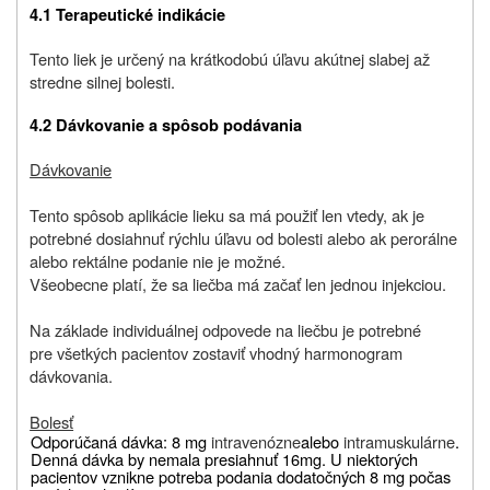
4.1
Terapeutické indikácie
Tento liek je určený na krátkodobú úľavu akútnej slabej až
stredne silnej bolesti.
4.2
Dávkovanie a spôsob podávania
Dávkovanie
Tento spôsob aplikácie lieku sa má použiť len vtedy, ak je
potrebné dosiahnuť rýchlu úľavu od bolesti alebo ak perorálne
alebo rektálne podanie nie je možné.
Všeobecne platí, že sa liečba má začať len jednou injekciou.
Na základe individuálnej odpovede na liečbu je potrebné
pre všetkých pacientov zostaviť vhodný harmonogram
dávkovania.
Bolesť
Odporúčaná dávka: 8 mg
intravenózne
alebo
intramuskulárne
.
Denná dávka by nemala presiahnuť 16
mg. U niektorých
pacientov vznikne potreba podania dodatočných 8 mg počas