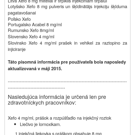
Litva
Xefo 8 mg milteliai ir tirpiklis injekciniam tirpalui
Lotyšsko
Xefo 8 mg pulveris un šķīdinātājs injekciju šķīduma
pagatavošanai
Poľsko Xefo
Portugalsko
Acabel 8 mg/ml
Rumunsko
Xefo 8mg/ml
Slovensko Xefo
4 mg/ml
Slovinsko Xefo 4 mg/ml p
rašek in vehikel za raztopino za
injiciranje
Táto písomná informácia pre používateľa bola naposledy
aktualizovaná v máji 2015.
-------------------------------------------------------------------------------
--------------------------------------
Nasledujúca informácia je určená len pre
zdravotníckych pracovníkov:
Xefo 4 mg/ml, prášok a rozpúšťadlo na injekčný roztok
Liečivo je lornoxikam.
1 injekčná liekovka s práškom obsahuje 8 mg