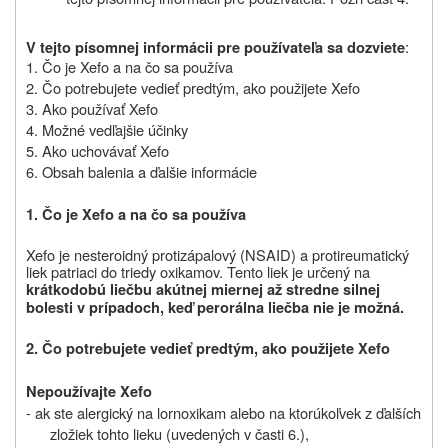
:
V tejto písomnej informácii pre používateľa sa dozviete
1. Čo je Xefo a na čo sa používa
2. Čo potrebujete vedieť predtým, ako použijete Xefo
3. Ako používať Xefo
4. Možné vedľajšie účinky
5. Ako uchovávať Xefo
6. Obsah balenia a ďalšie informácie
1. Čo je Xefo a na čo sa používa
Xefo je nesteroidný protizápalový (NSAID) a protireumatický
liek patriaci do triedy oxikamov. Tento liek je určený na
krátkodobú liečbu akútnej miernej až stredne silnej
bolesti v prípadoch, keď perorálna liečba nie je možná.
2. Čo potrebujete vedieť predtým, ako použijete Xefo
Nepoužívajte Xefo
- ak ste alergický na lornoxikam alebo na ktorúkoľvek z ďalších
zložiek tohto lieku (uvedených v časti 6.),