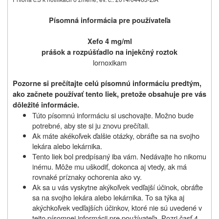
Písomná informácia pre používateľa
Xefo 4 mg/ml
prášok a rozpúšťadlo na injekčný roztok
lornoxikam
Pozorne si prečítajte celú písomnú informáciu predtým,
ako začnete používať tento liek, pretože obsahuje pre vás
dôležité informácie.
Túto písomnú informáciu si uschovajte. Možno bude
potrebné, aby ste si ju znovu prečítali.
Ak máte akékoľvek ďalšie otázky, obráťte sa na svojho
lekára alebo lekárnika.
Tento liek bol predpísaný iba vám. Nedávajte ho nikomu
inému. Môže mu uškodiť, dokonca aj vtedy, ak má
rovnaké príznaky ochorenia ako vy.
Ak sa u vás vyskytne akýkoľvek vedľajší účinok, obráťte
sa na svojho lekára alebo lekárnika. To sa týka aj
akýchkoľvek vedľajších účinkov, ktoré nie sú uvedené v
tejto písomnej informácii pre používateľa. Pozri časť 4.