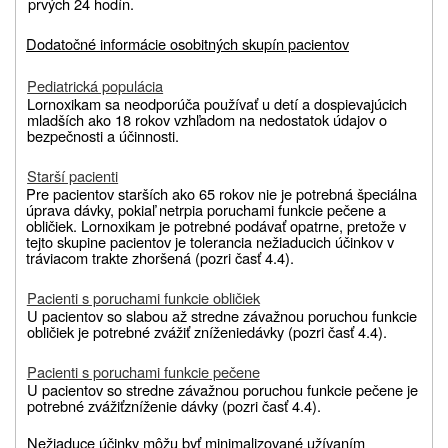
prvých 24 hodín.
Dodatočné informácie osobitných skupín pacientov
Pediatrická populácia
Lornoxikam sa neodporúča používať u detí a dospievajúcich
mladších ako 18 rokov
vzhľadom na nedostatok údajov o
bezpečnosti a účinnosti.
Starší pacienti
Pre pacientov starších ako 65 rokov nie je potrebná špeciálna
úprava dávky, pokiaľ netrpia poruchami funkcie pečene a
obličiek. Lornoxikam je potrebné podávať opatrne, pretože v
tejto skupine pacientov
je tolerancia nežiaducich účinkov v
tráviacom trakte zhoršená (pozri časť 4.4).
Pacienti s poruchami funkcie obličiek
U pacientov so slabou až stredne závažnou poruchou funkcie
obličiek je potrebné zvážiť zníženie
dávky (pozri časť 4.4).
Pacienti s poruchami funkcie pečene
U pacientov so stredne závažnou poruchou funkcie pečene je
potrebné
zvážiť
zníženie dávky (pozri
časť 4.4).
Nežiaduce účinky môžu byť minimalizované užívaním