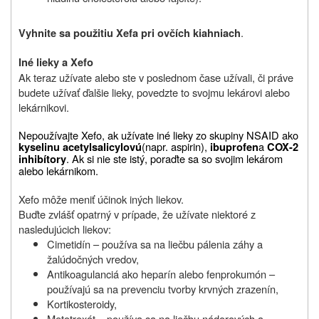
.
Vyhnite sa použitiu Xefa pri ovčích kiahniach
Iné lieky a Xefo
Ak teraz užívate alebo ste v poslednom čase užívali, či práve
budete užívať ďalšie lieky, povedzte to svojmu lekárovi alebo
lekárnikovi.
Nepoužívajte Xefo, ak užívate iné lieky zo skupiny NSAID ako
(napr. aspirin),
a
kyselinu acetylsalicylovú
ibuprofen
COX-2
. Ak si nie ste istý, poraďte sa so svojim lekárom
inhibítory
alebo lekárnikom.
Xefo môže meniť účinok iných liekov.
Buďte zvlášť opatrný v prípade, že užívate niektoré z
nasledujúcich liekov:
Cimetidín – používa sa na liečbu pálenia záhy a
žalúdočných vredov,
Antikoagulanciá ako heparín alebo fenprokumón –
používajú sa na prevenciu tvorby krvných zrazenín,
Kortikosteroidy,
Metotrexát – používa sa na liečbu nádorových a