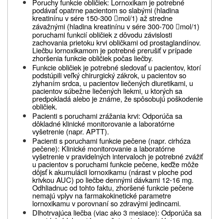
Poruchy funkcie obličiek: Lornoxikam je potrebné
podávať opatrne pacientom so slabými
(hladina
kreatinínu v sére 150-300
mol/1) až stredne

závažnými (hladina kreatinínu v sére
300-700
mol/1)

poruchami funkcií obličiek z dôvodu závislosti
zachovania prietoku krvi
obličkami od prostaglandínov.
Liečbu lornoxikamom je potrebné prerušiť v prípade
zhoršenia
funkcie obličiek počas liečby.
Funkcie obličiek je potrebné sledovať u pacientov, ktorí
podstúpili veľký chirurgický zákrok, u
pacientov so
zlyhaním srdca, u pacientov liečených diuretikami, u
pacientov súbežne liečených
liekmi, u ktorých sa
predpokladá alebo je známe, že spôsobujú poškodenie
obličiek.
Pacienti s poruchami zrážania krvi: Odporúča sa
dôkladné klinické monitorovanie a laboratórne
vyšetrenie (napr. APTT).
Pacienti s poruchami funkcie pečene (napr. cirhóza
pečene): Klinické monitorovanie
a laboratórne
vyšetrenie v pravidelných intervaloch je potrebné
zvážiť
u pacientov s poruchami
funkcie pečene, keďže môže
dôjsť k akumulácii lornoxikamu (nárast v ploche pod
krivkou
AUC) po liečbe dennými dávkami 12-16 mg.
Odhliadnuc od tohto faktu, zhoršené funkcie
pečene
nemajú vplyv na farmakokinetické parametre
lornoxikamu v porovnaní so zdravými
jedincami.
Dlhotrvajúca liečba (viac ako 3 mesiace): Odporúča sa