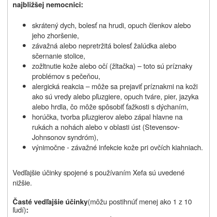
najbližšej nemocnici:
skrátený dych, bolesť na hrudi, opuch členkov alebo
jeho zhoršenie,
závažná alebo nepretržitá bolesť žalúdka alebo
sčernanie stolice,
zožltnutie kože alebo očí (žltačka) – toto sú príznaky
problémov s pečeňou,
alergická reakcia – môže sa prejaviť príznakmi na koži
ako sú vredy alebo pľuzgiere, opuch tváre, pier, jazyka
alebo hrdla, čo môže spôsobiť ťažkosti s dýchaním,
horúčka, tvorba pľuzgierov alebo zápal hlavne na
rukách a nohách alebo v oblasti úst (Stevensov-
Johnsonov syndróm),
výnimočne - závažné infekcie kože pri ovčích kiahniach.
Vedľajšie účinky spojené s používaním Xefa sú uvedené
nižšie.
(
môžu postihnúť menej ako 1 z 10
Časté vedľajšie účinky
ľudí
)
: