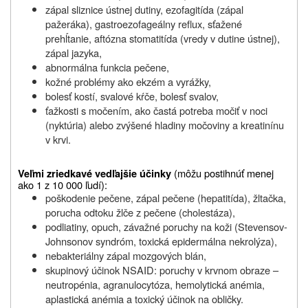
zápal sliznice ústnej dutiny, ezofagitída (zápal
pažeráka), gastroezofageálny reflux, sťažené
prehĺtanie, aftózna stomatitída (vredy v dutine ústnej),
zápal jazyka,
abnormálna funkcia pečene,
kožné problémy ako ekzém a vyrážky,
bolesť kostí, svalové kŕče, bolesť svalov,
ťažkosti s močením, ako častá potreba močiť v noci
(nyktúria) alebo zvýšené hladiny močoviny a kreatinínu
v krvi.
(môžu postihnúť menej
Veľmi zriedkavé vedľajšie účinky
ako 1 z 10 000 ľudí):
poškodenie pečene, zápal pečene (hepatitída), žltačka,
porucha odtoku žlče z pečene (cholestáza),
podliatiny, opuch, závažné poruchy na koži (Stevensov-
Johnsonov syndróm, toxická epidermálna nekrolýza),
nebakteriálny zápal mozgových blán,
skupinový účinok NSAID: poruchy v krvnom obraze –
neutropénia, agranulocytóza, hemolytická anémia,
aplastická anémia a toxický účinok na obličky.