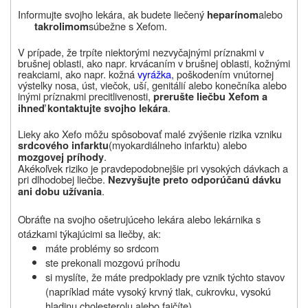
Informujte svojho lekára, ak budete liečený
alebo
heparínom
súbežne s Xefom.
takrolimom
V prípade, že trpíte niektorými nezvyčajnými príznakmi v
brušnej oblasti, ako napr. krvácaním v brušnej oblasti, kožnými
reakciami, ako napr. kožná
vyrážka
, poškodením vnútornej
výstelky nosa, úst, viečok, uší, genitálií alebo konečníka alebo
inými príznakmi precitlivenosti,
prerušte liečbu Xefom a
.
ihneď kontaktujte svojho lekára
Lieky ako Xefo môžu spôsobovať malé zvýšenie rizika vzniku
(myokardiálneho infarktu) alebo
srdcového infarktu
.
mozgovej príhody
Akékoľvek riziko je pravdepodobnejšie pri vysokých dávkach a
pri dlhodobej liečbe.
Nezvyšujte preto odporúčanú dávku
.
ani dobu užívania
Obráťte na svojho ošetrujúceho lekára alebo lekárnika s
otázkami týkajúcimi sa liečby, ak:
máte problémy so srdcom
ste prekonali mozgovú príhodu
si myslíte, že máte predpoklady pre vznik týchto stavov
(napríklad máte vysoký krvný tlak, cukrovku, vysokú
hladinu cholesterolu alebo fajčíte).