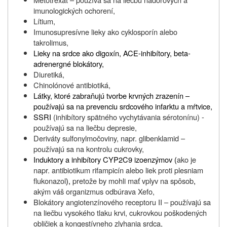
imunologických ochorení,
Lítium,
Imunosupresívne lieky ako cyklosporín alebo
takrolimus,
Lieky na srdce ako digoxín, ACE-inhibítory, beta-
adrenergné blokátory,
Diuretiká,
Chinolónové antibiotiká,
Látky, ktoré zabraňujú tvorbe krvných zrazenín –
používajú sa na prevenciu srdcového infarktu a mŕtvice,
SSRI
(inhibítory spätného vychytávania sérotonínu) -
používajú sa na liečbu depresie,
Deriváty sulfonylmočoviny, napr. glibenklamid –
používajú sa na kontrolu cukrovky,
Induktory a inhibítory CYP2C9 izoenzýmov (
ako je
napr.
antibiotikum
rifampicín
alebo
liek
proti
plesniam
flukonazol
),
pretože
by
mohli
mať
vplyv
na
spôsob
,
akým
váš
organizmus
odbúrava
Xefo,
Blokátory angiotenzínového receptoru II – používajú sa
na liečbu vysokého tlaku krvi, cukrovkou poškodených
obličiek a kongestívneho zlyhania srdca,