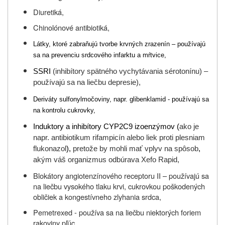
Diuretiká,
Chinolónové antibiotiká,
Látky, ktoré zabraňujú tvorbe krvných zrazenín – používajú
sa na prevenciu srdcového infarktu a mŕtvice,
SSRI
(inhibítory spätného vychytávania sérotonínu) –
používajú sa na liečbu depresie),
Deriváty sulfonylmočoviny, napr. glibenklamid - používajú sa
na kontrolu cukrovky,
Induktory a inhibítory CYP2C9 izoenzýmov (
ako je
napr.
antibiotikum
rifampicín
alebo
liek
proti
plesniam
flukonazol
),
pretože
by
mohli
mať
vplyv
na
spôsob
,
akým
váš
organizmus
odbúrava
Xefo Rapid,
Blokátory angiotenzínového receptoru II – používajú sa
na liečbu vysokého tlaku krvi, cukrovkou poškodených
obličiek a kongestívneho zlyhania srdca,
Pemetrexed - používa sa na liečbu niektorých foriem
rakoviny pľúc.