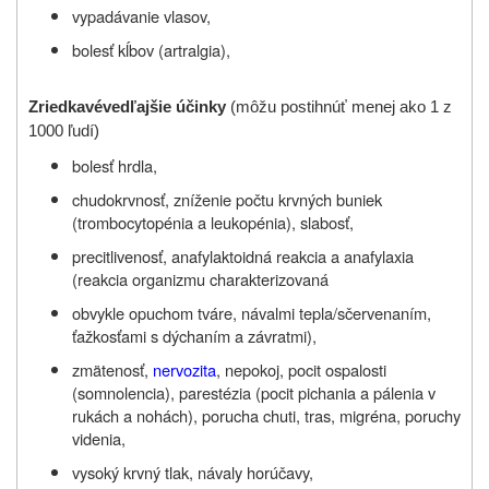
vypadávanie vlasov,
bolesť kĺbov (artralgia),
Zriedkavé
vedľajšie účinky
(
môžu postihnúť
menej ako
1 z
1000 ľudí
)
bolesť hrdla,
chudokrvnosť, zníženie počtu krvných buniek
(trombocytopénia a leukopénia), slabosť,
precitlivenosť, anafylaktoidná reakcia a anafylaxia
(reakcia organizmu charakterizovaná
obvykle opuchom tváre, návalmi tepla/sčervenaním,
ťažkosťami s dýchaním a závratmi),
zmätenosť,
nervozita
, nepokoj, pocit ospalosti
(somnolencia), parestézia (pocit pichania a pálenia v
rukách a nohách), porucha chuti, tras, migréna, poruchy
videnia,
vysoký krvný tlak, návaly horúčavy,