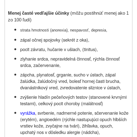
Menej časté vedľajšie účinky
(
môžu postihnúť menej ako 1
zo 100 ľudí
)
strata hmotnosti (anorexia), nespavosť, depresia,
zápal očnej spojovky (sekrét z oka),
pocit závratu, hučanie v ušiach, (tinitus),
zlyhanie srdca, nepravidelná činnosť, rýchla činnosť
srdca, začervenanie,
zápcha, plynatosť, grganie, sucho v ústach, zápal
žalúdka, žalúdočný vred, bolesť hornej časti brucha,
dvanástnikový vred, zvredovatenie sliznice v ústach,
zvýšenie hladín pečeňových testov (stanovené krvnými
testami), celkový pocit choroby (malátnosť)
vyrážka
, svrbenie, nadmerné potenie, sčervenanie kože
(erytém), angioedém (rýchle nastupujúci opuch hlbších
vrstiev kože, zvyčajne na tvári), žihľavka, opuch,
upchatý nos v dôsledku alergie (nádcha),