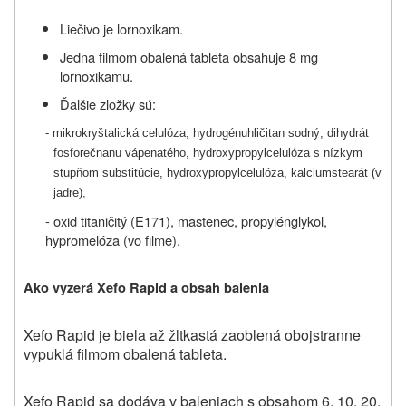
Liečivo je lornoxikam.
Jedna filmom obalená tableta obsahuje 8 mg
lornoxikamu.
Ďalšie zložky sú:
- mikrokryštalická celulóza, hydrogénuhličitan sodný, dihydrát
fosforečnanu vápenatého, hydroxypropylcelulóza s nízkym
stupňom substitúcie, hydroxypropylcelulóza, kalciumstearát (v
jadre),
- oxid titaničitý (E171), mastenec, propylénglykol,
hypromelóza (vo filme).
Ako vyzerá Xefo Rapid a obsah balenia
Xefo Rapid je biela až žltkastá zaoblená obojstranne
vypuklá filmom obalená tableta.
Xefo Rapid sa dodáva v baleniach s obsahom 6, 10, 20,