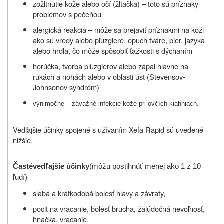
zožltnutie kože alebo očí (žltačka) – toto sú príznaky
problémov s pečeňou
alergická reakcia – môže sa prejaviť príznakmi na koži
ako sú vredy alebo pľuzgiere, opuch tváre, pier, jazyka
alebo hrdla, čo môže spôsobiť ťažkosti s dýchaním
horúčka, tvorba pľuzgierov alebo zápal hlavne na
rukách a nohách alebo v oblasti úst (Stevensov-
Johnsonov syndróm)
výnimočne – závažné infekcie kože pri ovčích kiahniach.
Vedľajšie účinky spojené s užívaním Xefa Rapid sú uvedené
nižšie.
Časté
vedľajšie účinky
(
môžu postihnúť menej ako 1 z 10
ľudí
)
slabá a krátkodobá bolesť hlavy a závraty,
pocit na vracanie, bolesť brucha, žalúdočná nevoľnosť,
hnačka, vracanie.