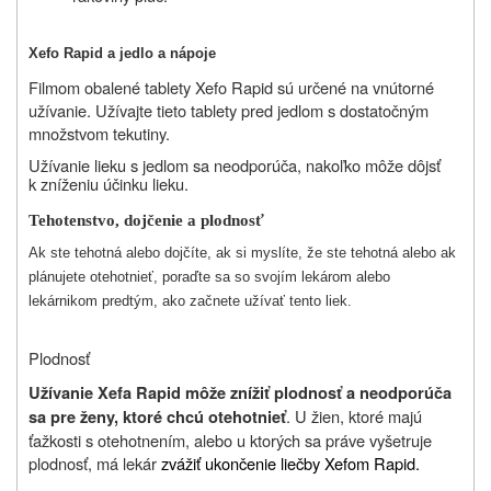
Xefo Rapid a jedlo a nápoje
Filmom obalené tablety Xefo Rapid sú určené na vnútorné
užívanie. Užívajte tieto tablety pred jedlom s dostatočným
množstvom tekutiny.
Užívanie lieku s jedlom sa neodporúča, nakoľko môže dôjsť
k zníženiu účinku lieku.
Tehotenstvo, dojčenie a plodnosť
Ak ste tehotná alebo dojčíte, ak si myslíte, že ste tehotná alebo ak
plánujete otehotnieť, poraďte sa so svojím lekárom alebo
lekárnikom predtým, ako začnete užívať tento liek.
Plodnosť
Užívanie Xefa Rapid môže znížiť plodnosť a neodporúča
. U žien, ktoré majú
sa pre ženy, ktoré chcú otehotnieť
ťažkosti s otehotnením, alebo u ktorých sa práve vyšetruje
plodnosť, má lekár
zvážiť ukončenie liečby Xefom Rapid.