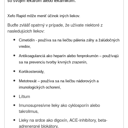
so svojim lekárom alebo lekárnikom.
Xefo Rapid môže meniť účinok iných liekov.
Buďte zvlášť opatrný v prípade, že užívate niektoré z
nasledujúcich liekov:
Cimetidín - používa sa na liečbu pálenia záhy a žalúdočných
vredov,
Antikoagulanciá ako heparín alebo fenprokumón – používajú
sa na prevenciu tvorby krvných zrazenín,
Kortikosteroidy,
Metotrexát – používa sa na liečbu nádorových a
imunologických ochorení,
Lítium
Imunosupresívne lieky ako cyklosporín alebo
takrolimus,
Lieky na srdce ako digoxín, ACE-inhibítory, beta-
adrenergné blokátory,