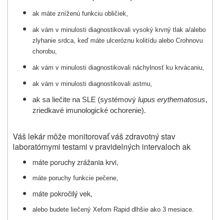
ak máte zníženú funkciu obličiek,
ak vám v minulosti diagnostikovali vysoký krvný tlak a/alebo
zlyhanie srdca, keď máte ulceróznu kolitídu alebo Crohnovu
chorobu,
ak vám v minulosti diagnostikovali náchylnosť ku krvácaniu,
ak vám v minulosti diagnostikovali astmu,
ak sa liečite na SLE (systémový
lupus erythematosus
,
zriedkavé imunologické ochorenie).
Váš lekár môže monitorovať váš zdravotný stav
laboratórnymi testami v pravidelných intervaloch ak
máte poruchy zrážania krvi,
máte poruchy funkcie pečene,
máte pokročilý vek,
alebo budete liečený Xefom Rapid dlhšie ako 3 mesiace.