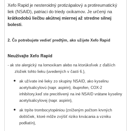
Xefo
Rapid
je nesteroidný protizápalový a protireumatický
liek (NSAID), patriaci do triedy oxikamov. Je určený na
krátkodobú liečbu akútnej miernej až stredne silnej
bolesti
.
2. Čo potrebujete vedieť predtým, ako užijete Xefo Rapid
Neužívajte Xefo Rapid
- ak ste alergický na lornoxikam alebo na ktorúkoľvek z ďalších
zložiek tohto lieku (uvedených v časti 6.),
ak užívate iné lieky zo skupiny NSAID, ako kyselinu
acetylsalicylovú (napr. aspirin), ibuprofen, COX-2
inhibítory,keď ste precitlivený na iné NSAID vrátane kyseliny
acetylsalicylovej (napr. aspirin),
ak trpíte trombocytopéniou (zníženým počtom krvných
doštičiek, ktoré môže zvýšiť riziko krvácania a vzniku
podliatín),