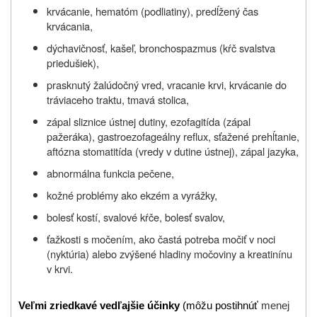
krvácanie, hematóm (podliatiny), predĺžený čas
krvácania,
dýchavičnosť, kašeľ, bronchospazmus (kŕč svalstva
priedušiek),
prasknutý žalúdočný vred, vracanie krvi, krvácanie do
tráviaceho traktu, tmavá stolica,
zápal sliznice ústnej dutiny, ezofagitída (zápal
pažeráka), gastroezofageálny reflux, sťažené prehĺtanie,
aftózna stomatitída (vredy v dutine ústnej), zápal jazyka,
abnormálna funkcia pečene,
kožné problémy ako ekzém a vyrážky,
bolesť kostí, svalové kŕče, bolesť svalov,
ťažkosti s močením, ako častá potreba močiť v noci
(nyktúria) alebo zvýšené hladiny močoviny a kreatinínu
v krvi.
Veľmi zriedkavé vedľajšie účinky
(môžu postihnúť
menej