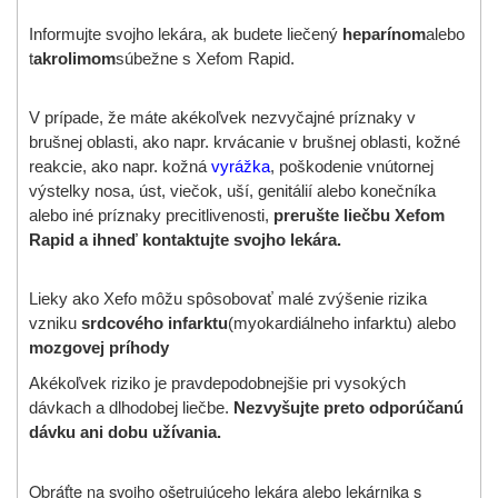
Informujte svojho lekára, ak budete liečený
heparínom
alebo
t
akrolimom
súbežne s Xefom Rapid.
V prípade, že máte akékoľvek nezvyčajné príznaky v
brušnej oblasti, ako napr. krvácanie v brušnej oblasti, kožné
reakcie, ako napr. kožná
vyrážka
, poškodenie vnútornej
výstelky nosa, úst, viečok, uší, genitálií alebo konečníka
alebo iné príznaky precitlivenosti,
prerušte liečbu Xefom
Rapid a ihneď kontaktujte svojho lekára.
Lieky ako Xefo môžu spôsobovať malé zvýšenie rizika
vzniku
srdcového infarktu
(myokardiálneho infarktu) alebo
mozgovej príhody
Akékoľvek riziko je pravdepodobnejšie pri vysokých
dávkach a dlhodobej liečbe.
Nezvyšujte preto odporúčanú
dávku ani dobu užívania.
Obráťte na svojho ošetrujúceho lekára alebo lekárnika s