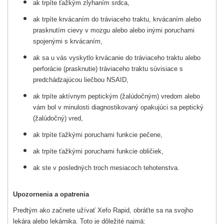
ak trpíte ťažkým zlyhaním srdca,
ak trpíte krvácaním do tráviaceho traktu, krvácaním alebo
prasknutím cievy v mozgu alebo alebo inými poruchami
spojenými s krvácaním,
ak sa u vás vyskytlo krvácanie do tráviaceho traktu alebo
perforácie (prasknutie) tráviaceho traktu súvisiace s
predchádzajúcou liečbou NSAID,
ak trpíte aktívnym peptickým (žalúdočným) vredom alebo
vám bol v minulosti diagnostikovaný opakujúci sa peptický
(žalúdočný) vred,
ak trpíte ťažkými poruchami funkcie pečene,
ak trpíte ťažkými poruchami funkcie obličiek,
ak ste v posledných troch mesiacoch tehotenstva.
Upozornenia a opatrenia
Predtým ako začnete užívať Xefo Rapid, obráťte sa na svojho
lekára alebo lekárnika. Toto je dôležité najmä: