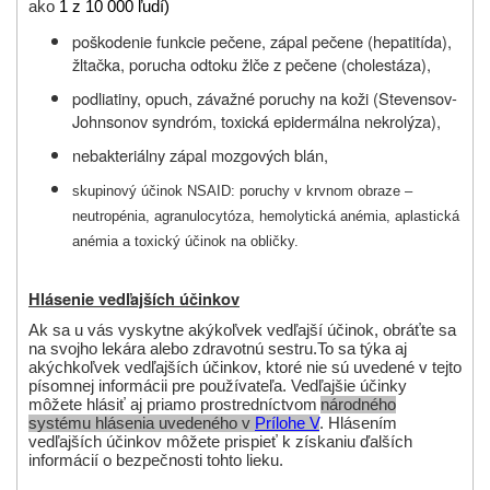
ako
1 z 10 000 ľudí)
poškodenie funkcie pečene, zápal pečene (hepatitída),
žltačka, porucha odtoku žlče z pečene (cholestáza),
podliatiny, opuch, závažné poruchy na koži (Stevensov-
Johnsonov syndróm, toxická epidermálna nekrolýza),
nebakteriálny zápal mozgových blán,
skupinový účinok NSAID: poruchy v krvnom obraze –
neutropénia, agranulocytóza, hemolytická anémia, aplastická
anémia a toxický účinok na obličky.
Hlásenie vedľajších účinkov
Ak sa u vás vyskytne akýkoľvek vedľajší účinok, obráťte sa
na svojho lekára alebo zdravotnú sestru.
To sa týka aj
akýchkoľvek vedľajších účinkov, ktoré nie sú uvedené v tejto
písomnej informácii pre používateľa. Vedľajšie účinky
môžete hlásiť aj priamo prostredníctvom
národného
systému hlásenia uvedeného v
Prílohe V
. Hlásením
vedľajších účinkov môžete prispieť k získaniu ďalších
informácií o bezpečnosti tohto lieku.