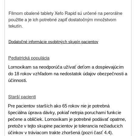
Filmom obalené tablety Xefo Rapid sú určené na perorálne
použitie a je ich potrebné zapiť dostatočným množstvom
tekutín.
Dodatočné informácie osobitných skupín pacientov
Pediatrická populácia
Lornoxikam sa neodporúča užívať deťom a dospievajúcim
do 18 rokov vzhľadom na nedostatok údajov o
bezpečnosti a
účinnosti.
Starší pacienti
Pre pacientov starších ako 65 rokov nie je potrebná
špeciálna úprava dávky, pokiaľ netrpia poruchami funkcie
pečene a obličiek. Lornoxikam je potrebné podávať opatrne,
pretože v tejto skupine pacientov
je tolerancia nežiaducich
účinkov v tráviacom trakte zhoršená (pozri časť 4.4).