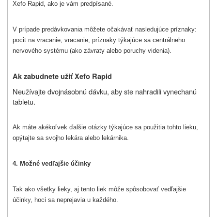
Xefo Rapid, ako je vám predpísané.
V prípade predávkovania môžete očakávať nasledujúce príznaky:
pocit na vracanie, vracanie, príznaky týkajúce sa centrálneho
nervového systému (ako závraty alebo poruchy videnia).
Ak zabudnete užiť Xefo Rapid
Neužívajte dvojnásobnú dávku, aby ste nahradili vynechanú
tabletu.
Ak máte akékoľvek ďalšie otázky týkajúce sa použitia tohto lieku,
opýtajte sa svojho lekára alebo lekárnika.
4. Možné vedľajšie účinky
Tak ako všetky lieky, aj tento liek môže spôsobovať vedľajšie
účinky, hoci sa neprejavia u každého.