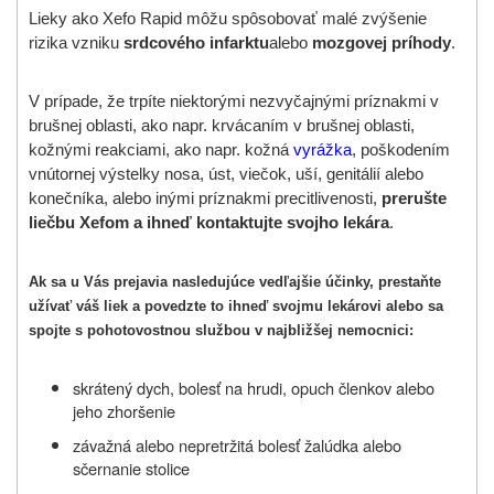
Lieky ako Xefo Rapid môžu spôsobovať malé zvýšenie
rizika vzniku
srdcového infarktu
alebo
mozgovej príhody
.
V prípade, že trpíte niektorými nezvyčajnými príznakmi v
brušnej oblasti, ako napr. krvácaním v brušnej oblasti,
kožnými reakciami, ako napr. kožná
vyrážka
, poškodením
vnútornej výstelky nosa, úst, viečok, uší, genitálií alebo
konečníka, alebo inými príznakmi precitlivenosti,
prerušte
liečbu Xefom a ihneď kontaktujte svojho lekára
.
Ak sa u Vás prejavia nasledujúce vedľajšie účinky, prestaňte
užívať váš liek a povedzte to ihneď svojmu lekárovi alebo sa
spojte s pohotovostnou službou v najbližšej nemocnici:
skrátený dych, bolesť na hrudi, opuch členkov alebo
jeho zhoršenie
závažná alebo nepretržitá bolesť žalúdka alebo
sčernanie stolice