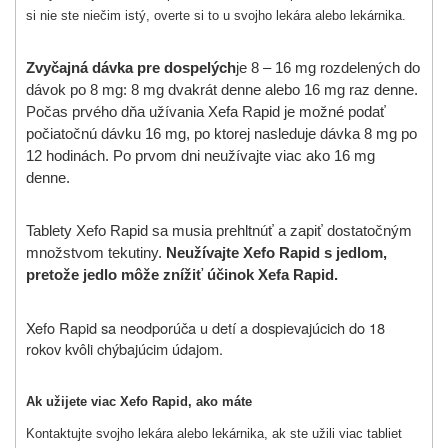
si nie ste niečim istý, overte si to u svojho lekára alebo lekárnika.
Zvyčajná dávka pre dospelých
je 8 – 16 mg rozdelených do
dávok po 8 mg: 8 mg dvakrát denne alebo 16 mg raz denne.
Počas prvého dňa užívania Xefa Rapid je možné podať
počiatočnú dávku 16 mg, po ktorej nasleduje dávka 8 mg po
12 hodinách. Po prvom dni neužívajte viac ako 16 mg
denne.
Tablety Xefo Rapid sa musia prehltnúť a zapiť dostatočným
množstvom tekutiny.
Neužívajte Xefo Rapid s jedlom,
pretože jedlo môže znížiť účinok Xefa Rapid.
Xefo Rapid sa neodporúča u detí a dospievajúcich do 18
rokov kvôli chýbajúcim údajom.
Ak užijete viac Xefo Rapid, ako máte
Kontaktujte svojho lekára alebo lekárnika, ak ste užili viac tabliet