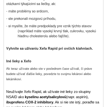
otázkami týkajúcimi sa liečby, ak:
- máte problémy so srdcom,
- ste prekonali mozgovú príhodu,
- si myslíte, že máte predpoklady pre vznik týchto stavov
(napríklad máte vysoký krvný tlak, cukrovku, vysokú
hladinu cholesterolu alebo fajčíte).
Vyhnite sa užívaniu Xefa Rapid pri ovčích kiahniach.
Iné lieky a Xefo
Ak teraz užívate alebo ste v poslednom čase užívali, či práve
budete užívať ďalšie lieky, povedzte to svojmu lekárovi alebo
lekárnikovi.
Neužívajte Xefo Rapid, ak užívate iné lieky zo skupiny
NSAID ako
kyselinu acetylsalicylovú
(napr. aspirín),
ibuprofen
a
COX-2 inhibítory
. Ak si nie ste istý, poraďte sa