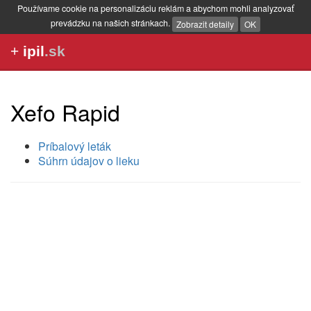
Používame cookie na personalizáciu reklám a abychom mohli analyzovať
prevádzku na našich stránkach.
Zobrazit detaily
OK
+
ipil
.sk
Xefo Rapid
Príbalový leták
Súhrn údajov o lieku