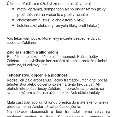
Účinnosť Zaldiaru môže byť zmenená ak užívate aj:
metoklopramid, domperidon alebo ondansetron (lieky
proti nutkaniu na vracanie a proti vracaniu)
cholestyramín (znižuje cholesterol v krvi)
ketokonazol alebo erytromycín (lieky proti infekcii)
Váš lekár vám povie, ktoré lieky môžete bezpečne užívať
spolu so
Zaldiarom
.
Zaldiar
s jedlom a alkoholom
Po užití tohto lieku môžete cítiť otupenosť. Počas liečby
Zaldiarom
sa vyhýbajte konzumácii alkoholu, pretože alkohol
môže zvýšiť celkový útlm.
Tehotenstvo, dojčenie a plodnosť
Keďže liek
Zaldiar
obsahuje liečivo tramadoliumchlorid, počas
tehotenstva alebo dojčenia sa nemá tento liek užívať. Ak
otehotniete počas liečby
Zaldiarom
, poraďte sa, prosím, so
svojím lekárom skôr, ako užijete akékoľvek ďalšie tablety.
Malá časť tramadoliumchloridu preniká do materského mlieka,
preto sa nemá
Zaldiar užívať počas dojčenia.
Na základe skúseností u ľudí tramadol nemá vplyv na
plodnosť mužov a žien. S kombináciou tramadol a