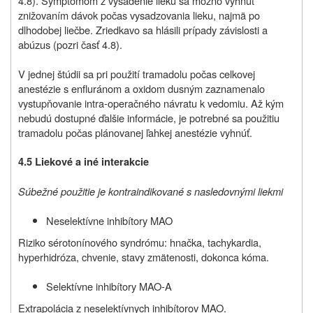
4.8). Symptómom z vysadenie lieku sa možno vyhnúť
znižovaním dávok počas vysadzovania lieku, najmä po
dlhodobej liečbe. Zriedkavo sa hlásili prípady závislosti a
abúzus (pozri časť 4.8).
V jednej štúdii sa pri použití tramadolu počas celkovej
anestézie s enfluránom a oxidom dusným zaznamenalo
vystupňovanie intra‑operačného návratu k vedomiu. Až kým
nebudú dostupné ďalšie informácie, je potrebné sa použitiu
tramadolu počas plánovanej ľahkej anestézie vyhnúť.
4.5 Liekové a iné interakcie
Súbežné použitie je kontraindikované s nasledovnými liekmi
Neselektívne inhibítory MAO
Riziko sérotonínového syndrómu: hnačka, tachykardia,
hyperhidróza, chvenie, stavy zmätenosti, dokonca kóma.
Selektívne inhibítory MAO-A
Extrapolácia z neselektívnych inhibítorov MAO.