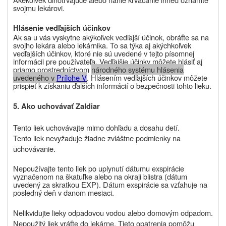
svojmu lekárovi.
Hlásenie vedľajších účinkov
Ak sa u vás vyskytne akýkoľvek vedľajší účinok, obráťte sa na
svojho lekára alebo lekárnika. To sa týka aj akýchkoľvek
vedľajších účinkov, ktoré nie sú uvedené v tejto písomnej
informácii pre používateľa. Vedľajšie účinky môžete hlásiť aj
priamo prostredníctvom
národného systému hlásenia
uvedeného v
Prílohe V
. Hlásením vedľajších účinkov môžete
prispieť k získaniu ďalších informácií o bezpečnosti tohto lieku.
5. Ako uchovávať
Zaldiar
Tento liek uchovávajte mimo dohľadu a dosahu detí.
Tento liek nevyžaduje žiadne zvláštne podmienky na
uchovávanie.
Nepoužívajte tento liek po uplynutí dátumu exspirácie
vyznačenom na škatuľke alebo na okraji blistra (dátum
uvedený za skratkou EXP). Dátum exspirácie
sa vzťahuje na
posledný deň v danom mesiaci.
Nelikvidujte lieky odpadovou vodou alebo domovým odpadom.
Nepoužitý liek vráťte do lekárne. Tieto opatrenia pomôžu