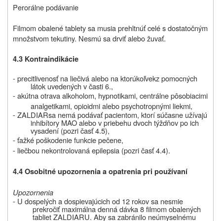
Perorálne podávanie
Filmom obalené tablety sa musia prehltnúť celé s dostatočným
množstvom tekutiny. Nesmú sa drviť alebo žuvať.
4.3 Kontraindikácie
- precitlivenosť na liečivá alebo na
ktorúkoľvek
z pomocných
látok
uvedených v časti 6.
,
- akútna otrava alkoholom, hypnotikami, centrálne pôsobiacimi
analgetikami, opioidmi alebo psychotropnými liekmi,
-
ZALDIAR
sa nemá podávať pacientom, ktorí súčasne užívajú
inhibítory MAO alebo v priebehu dvoch týždňov po ich
vysadení (pozri časť 4.5),
- ťažké poškodenie funkcie pečene,
- liečbou nekontrolovaná epilepsia (pozri časť 4.4).
4.4 Osobitné upozornenia a opatrenia pri používaní
Upozornenia
- U dospelých a dospievajúcich od 12 rokov sa nesmie
prekročiť maximálna denná dávka 8 filmom obalených
tabliet
ZALDIARU
. Aby sa zabránilo neúmyselnému