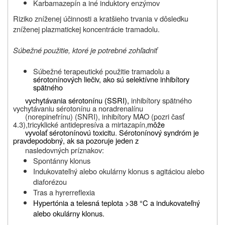
Karbamazepín a iné induktory enzýmov
Riziko zníženej účinnosti a kratšieho trvania v dôsledku
zníženej plazmatickej koncentrácie tramadolu.
Súbežné použitie, ktoré je potrebné zohľadniť
Súbežné terapeutické použitie tramadolu a
sérotonínových liečiv, ako sú selektívne inhibítory
spätného
vychytávania sérotonínu (SSRI),
inhibítory spätného
vychytávaniu sérotonínu a noradrenalínu
(n
orepinefrínu) (SNRI), inhibítory MAO (pozri časť
4.3),
tricyklické antidepresíva a mirtazapín,
môže
vyvolať sérotonínovú toxicitu
.
Sérotonínový syndróm je
pravdepodobný, ak sa pozoruje jeden z
nasledovných príznakov:
Spontánny klonus
Indukovateľný alebo okulárny klonus s agitáciou alebo
diaforézou
Tras a hyrerreflexia
Hypertónia a telesná teplota >38 °C a indukovateľný
alebo okulárny klonus.