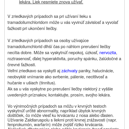
lekára. Liek nesmiete znova užívať.
V zriedkavých prípadoch sa pri užívaní lieku s
tramadoliumchloridom môže u vás vyvinúť závislosť a vyvolať
ťažkosti pri ukončení liečby.
V zriedkavých prípadoch sa osoby užívajúce
tramadoliumchlorid dlhší čas po náhlom prerušení liečby
necítia dobre. Môže sa vyskytnúť nepokoj, úzkosť,
nervozita
,
roztrasenosť, ďalej hyperaktivita, poruchy spánku, žalúdočné a
črevné ťažkosti.
Veľmi zriedkavo sa vyskytli aj
záchvaty
paniky, halucinácie,
neobvyklé vnímanie ako svrbenie, pálenie, necitlivosť a
hučanie v ušiach (tinnitus).
Ak sa u vás vyskytne po prerušení liečby niektorý z vyššie
uvedených príznakov, kontaktujte, prosím, svojho lekára.
Vo výnimočných prípadoch sa môžu v krvných testoch
vyskytnúť určité abnormality, napríklad úbytok krvných
doštičiek, čo môže viesť ku krvácaniu z nosa alebo ďasien.
Užívanie
Zaldiaru
spolu s liekmi proti krvnej zrážavosti (napr.
fenprokumón, warfarín) môže zvýšiť riziko krvácania.
Akékoľvek dlhotrvajúce alebo náhle krvácanie ihneď oznámte