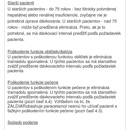
Starší pacienti
U starších pacientov - do 75 rokov - bez klinicky potvrdenej
hepatálnej alebo renálnej insuficiencie, zvyčajne nie je
potrebná úprava dávkovania. U starších pacientov - nad 75
rokov - môže byť predĺžená eliminácia. Preto, ak je to
potrebné, sa má dávkovací interval predĺžiť podľa požiadaviek
pacienta.
Poškodenie funkcie obličiek/dialýza
U pacientov s poškodenou funkciou obličiek je eliminácia
tramadolu spomalená.
U týchto pacientov sa má starostlivo
zvážiť predĺženie dávkovacieho intervalu
podľa požiadaviek
pacienta
.
Poškodenie funkcie pečene
U pacientov s poškodením funkcie pečene je eliminácia
tramadolu spomalená.
U týchto pacientov sa má starostlivo
zvážiť predĺženie dávkovacieho intervalu
podľa požiadaviek
pacienta (pozri časť 4.4)
. Vzhľadom na to, že
ZALDIAR
obsahuje paracetamol nesmú ho užívať pacienti s
ťažkým poškodením funkcie pečene
(pozri časť 4.3).
Spôsob podania