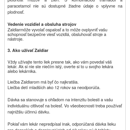
paracetamol nie sú dostupné žiadne údaje o vplyvne na
plodnosť.
Vedenie vozidiel a obsluha strojov
Zaldiar
môže vyvolať ospalosť a to môže ovplyvniť vašu
schopnosť bezpečne viesť vozidlá, obsluhovať stroje a
nástroje.
3. Ako užívať Zaldiar
Vždy užívajte tento liek presne tak, ako vám povedal váš
lekár.
Ak si nie ste niečím istý, overte si to u svojho lekára
alebo lekárnika.
Liečba
Zaldiarom
má byť čo najkratšia.
Liečba detí mladších ako 12 rokov sa neodporúča.
Dávka sa stanovuje s ohľadom na intenzitu bolesti a vašu
individuálnu citlivosť na bolesť. Vo všeobecnosti treba používať
najnižšiu účinnú dávku.
Pokiaľ vám lekár nepredpísal inak, odporúčaná dávka lieku
pre dospelých a dospievajúcich od 12 rokov sú 2 tablety.