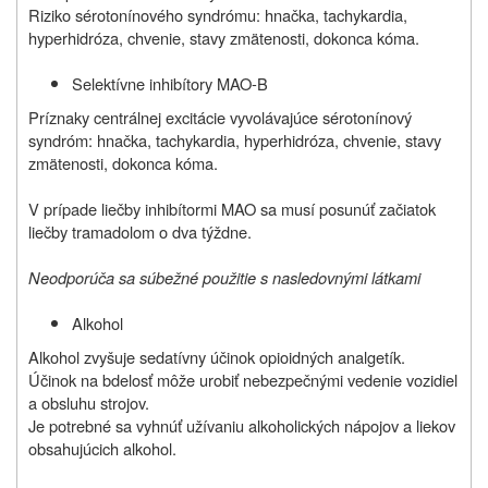
Riziko sérotonínového syndrómu: hnačka, tachykardia,
hyperhidróza, chvenie, stavy zmätenosti, dokonca kóma.
Selektívne inhibítory MAO-B
Príznaky centrálnej excitácie vyvolávajúce sérotonínový
syndróm: hnačka, tachykardia, hyperhidróza, chvenie, stavy
zmätenosti, dokonca kóma.
V prípade liečby inhibítormi MAO sa musí posunúť začiatok
liečby tramadolom o dva týždne.
Neodporúča sa súbežné použitie s nasledovnými látkami
Alkohol
Alkohol zvyšuje sedatívny účinok opioidných analgetík.
Účinok na bdelosť môže urobiť nebezpečnými vedenie vozidiel
a obsluhu strojov.
Je potrebné sa vyhnúť užívaniu alkoholických nápojov a liekov
obsahujúcich alkohol.