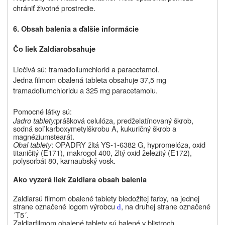
chrániť životné prostredie.
6. Obsah balenia a ďalšie informácie
Čo liek
Zaldiar
obsahuje
Liečivá sú: tramadoliumchlorid a paracetamol.
Jedna filmom obalená tableta obsahuje 37,5 mg
tramadoliumchloridu a 325 mg paracetamolu.
Pomocné látky sú:
Jadro tablety:
prášková celulóza, predželatínovaný škrob,
sodná soľ karboxymetylškrobu A, kukuričný škrob a
magnéziumstearát.
Obal tablety
: OPADRY žltá YS-1-6382 G, hypromelóza, oxid
titaničitý (E171), makrogol 400, žltý oxid železitý (E172),
polysorbát 80, karnaubský vosk.
Ako vyzerá liek
Zaldiar
a obsah balenia
Zaldiar
sú filmom obalené tablety bledožltej farby, na jednej
strane označené logom výrobcu
, na druhej strane označené
d
´T5´.
Zaldiar
filmom obalené tablety sú balené v blistroch.