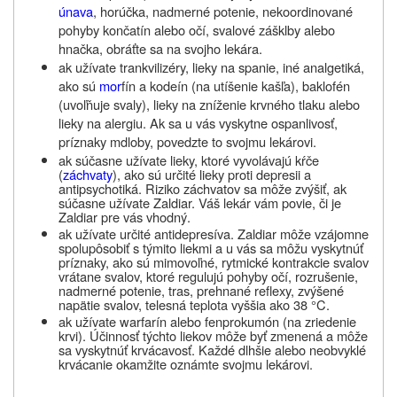
únava
, horúčka, nadmerné potenie, nekoordinované
pohyby končatín alebo očí, svalové zášklby alebo
hnačka, obráťte sa na svojho lekára.
ak užívate trankvilizéry, lieky na spanie, iné analgetiká,
ako sú
mor
fín a kodeín (na utíšenie kašľa), baklofén
(uvoľňuje svaly), lieky na zníženie krvného tlaku alebo
lieky na alergiu. Ak sa u vás vyskytne ospanlivosť,
príznaky mdloby, povedzte to svojmu lekárovi.
ak súčasne užívate lieky, ktoré vyvolávajú kŕče
(
záchvaty
), ako sú určité lieky proti depresii a
antipsychotiká. Riziko záchvatov sa môže zvýšiť, ak
súčasne užívate Zaldiar. Váš lekár vám povie, či je
Zaldiar
pre vás vhodný.
ak užívate určité antidepresíva. Zaldiar
môže vzájomne
spolupôsobiť s týmito liekmi a u vás sa môžu vyskytnúť
príznaky, ako sú mimovoľné, rytmické kontrakcie svalov
vrátane svalov, ktoré regulujú pohyby očí, rozrušenie,
nadmerné potenie, tras, prehnané reflexy, zvýšené
napätie svalov, telesná teplota vyššia ako 38 °C.
ak užívate
warfarín alebo fenprokumón (na zriedenie
krvi). Účinnosť týchto liekov môže byť zmenená a môže
sa vyskytnúť krvácavosť. Každé dlhšie alebo neobvyklé
krvácanie okamžite oznámte svojmu lekárovi.