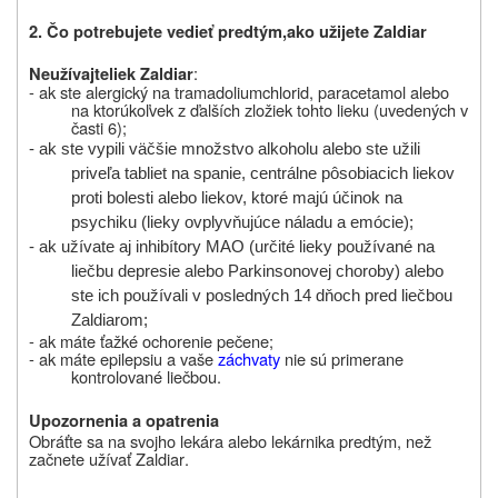
2.
Čo potrebujete vedieť predtým,
ako užijete Zaldiar
:
Neužívajte
liek
Zaldiar
-
ak ste alergický na
tramadoliumchlorid, paracetamol
alebo
na ktorúkoľvek z ďalších zložiek
tohto lieku (uvedených v
časti 6)
;
- ak ste vypili väčšie množstvo alkoholu alebo ste užili
priveľa tabliet na spanie, centrálne pôsobiacich liekov
proti bolesti alebo liekov, ktoré majú účinok na
psychiku (lieky ovplyvňujúce náladu a emócie);
- ak užívate aj inhibítory MAO (určité lieky používané na
liečbu depresie alebo Parkinsonovej choroby) alebo
ste ich používali v posledných 14 dňoch pred liečbou
Zaldiarom;
- ak máte ťažké ochorenie pečene
;
- ak máte epilepsiu a vaše
záchvaty
nie sú
primerane
kontrolované liečbou.
Upozornenia a opatrenia
Obráťte sa na svojho lekára alebo lekárnika predtým, než
začnete užívať
Zaldiar
.