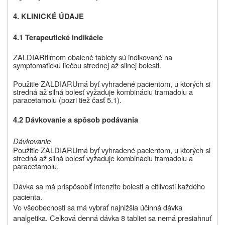
4. KLINICKÉ ÚDAJE
4.1 Terapeutické indikácie
ZALDIAR
filmom obalené tablety sú indikované na
symptomatickú liečbu strednej až silnej bolesti.
Použitie
ZALDIARU
má byť vyhradené pacientom, u ktorých si
stredná až silná bolesť vyžaduje kombináciu tramadolu a
paracetamolu (pozri tiež časť 5.1).
4.2 Dávkovanie a spôsob podávania
Dávkovanie
Použitie
ZALDIARU
má byť vyhradené pacientom, u ktorých si
stredná až silná bolesť vyžaduje kombináciu tramadolu a
paracetamolu.
Dávka sa má prispôsobiť intenzite bolesti a citlivosti každého
pacienta.
Vo všeobecnosti sa má vybrať najnižšia účinná dávka
analgetika. Celková denná dávka 8 tabliet sa nemá presiahnuť