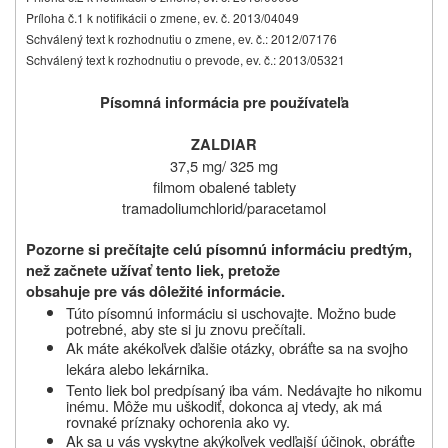
Príloha č.1 k notifikácii o zmene, ev. č. 2013/04049
Schválený text k rozhodnutiu o zmene, ev. č.: 2012/07176
Schválený text k rozhodnutiu o prevode, ev. č.: 2013/05321
Písomná informácia pre používateľa
ZALDIAR
37,5 mg/ 325 mg
filmom obalené tablety
tramadoliumchlorid/paracetamol
Pozorne si prečítajte celú písomnú informáciu predtým,
než začnete užívať tento liek, pretože
obsahuje pre vás dôležité informácie.
Túto písomnú informáciu si uschovajte.
Možno bude
potrebné, aby ste si ju znovu prečítali.
Ak máte akékoľvek ďalšie otázky, obráťte sa na svojho
lekára alebo lekárnika.
Tento liek bol predpísaný
iba vám
. Nedávajte ho nikomu
inému. Môže mu uškodiť, dokonca aj vtedy, ak má
rovnaké príznaky
ochorenia
ako vy.
Ak
sa u vás vyskytne
akýkoľvek vedľajší účinok
, obráťte