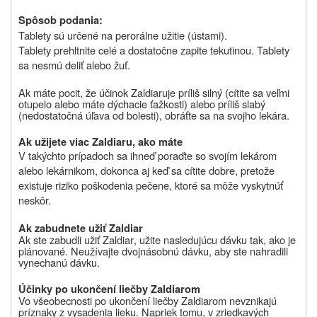
Spôsob podania:
Tablety sú určené na perorálne užitie (ústami).
Tablety prehltnite celé a dostatočne zapite tekutinou. Tablety
sa nesmú deliť alebo žuť.
Ak máte pocit, že účinok
Zaldiaru
je príliš silný (cítite sa veľmi
otupelo alebo máte dýchacie ťažkosti) alebo príliš slabý
(nedostatočná úľava od bolesti), obráťte sa na svojho lekára.
Ak užijete viac
Zaldiaru
,
ako máte
V takýchto prípadoch sa ihneď poraďte so svojím lekárom
alebo lekárnikom, dokonca aj keď sa cítite dobre, pretože
existuje riziko poškodenia pečene, ktoré sa môže vyskytnúť
neskôr.
Ak zabudnete užiť
Zaldiar
Ak ste zabudli užiť
Zaldiar
, užite nasledujúcu dávku tak, ako je
plánované. Neužívajte dvojnásobnú dávku, aby ste nahradili
vynechanú dávku.
Účinky po ukončení liečby
Zaldiarom
Vo všeobecnosti po ukončení liečby
Zaldiarom
nevznikajú
príznaky z vysadenia lieku. Napriek tomu, v zriedkavých