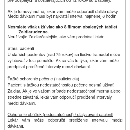
Ak je to nevyhnutné, lekár vám môže odporučiť ďalšie dávky.
Medzi dávkami musí byť najkratší interval najmenej 6 hodín.
Nesmiete však užiť viac ako 8 filmom obalených tabliet
Zaldiaru
denne.
Neužívajte
Zaldiar
častejšie, ako vám predpísal lekár.
Starší pacienti
U starších pacientov (nad 75 rokov) sa liečivo tramadol môže
vylučovať z tela pomalšie. Ak sa vás to týka, lekár vám môže
predpísať predĺžené intervaly medzi dávkami.
Ťažké ochorenie pečene (insuficiencia)
Pacienti s ťažkou nedostatočnosťou pečene nesmú užívať
Zaldiar. Ak je vo vašom prípade nedostatočnosť mierna alebo
stredne závažná, lekár vám odporučí predĺžené intervaly
medzi dávkami.
Ochorenie obličiek (nedostatočnosť
) / dialyzovaní pacienti
Lekár vám môže odporučiť predĺženie intervalu medzi
dávkami.