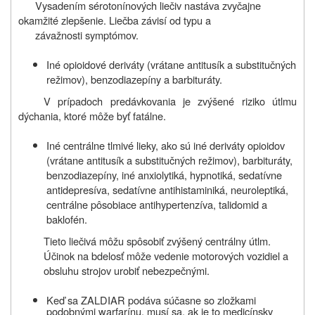
Vysadením sérotonínových liečiv nastáva zvyčajne
okamžité zlepšenie. Liečba závisí od typu a
závažnosti symptómov.
Iné opioidové deriváty (vrátane antitusík a substitučných
režimov), benzodiazepíny a barbituráty.
V prípadoch predávkovania je zvýšené riziko útlmu
dýchania, ktoré môže byť fatálne.
Iné centrálne tlmivé lieky, ako sú iné deriváty opioidov
(vrátane antitusík a substitučných režimov), barbituráty,
benzodiazepíny, iné anxiolytiká, hypnotiká, sedatívne
antidepresíva, sedatívne antihistaminiká, neuroleptiká,
centrálne pôsobiace antihypertenzíva, talidomid a
baklofén.
Tieto liečivá môžu spôsobiť zvýšený centrálny útlm.
Účinok na bdelosť môže vedenie motorových vozidiel a
obsluhu strojov urobiť nebezpečnými.
Keď sa
ZALDIAR
podáva súčasne so zložkami
podobnými warfarínu, musí sa, ak je to medicínsky