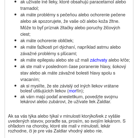
ak užívate iné lieky, ktoré obsahujú paracetamol alebo
tramadol;
ak máte problémy s pečeňou alebo ochorenie pečene
alebo ak spozorujete, že vaše oči alebo koža žltne.
Môže to byť príznak žltačky alebo poruchy žlčových
ciest;
ak máte ochorenie obličiek;
ak máte ťažkosti pri dýchaní, napríklad astmu alebo
závažné problémy s pľúcami;
ak máte epilepsiu alebo ste už mali
záchvaty
alebo kŕče;
ak ste mali v poslednom čase poranenie hlavy, šokový
stav alebo ak máte závažné bolesti hlavy spolu s
vracaním;
ak si myslíte, že ste závislý od iných liekov vrátane
bolesť utišujúcich liekov (
mor
fín)
;
ak vám majú podať anestetikum, povedzte svojmu
lekárovi alebo zubárovi, že užívate liek
Zaldiar.
Ak sa vás týka alebo týkal v minulosti ktorýkoľvek z vyššie
uvedených stavov, poraďte sa, prosím, so svojím lekárom. S
ohľadom na choroby, ktoré ste mali v minulosti, lekár
rozhodne, či je pre vás
Zaldiar
vhodný alebo nie.