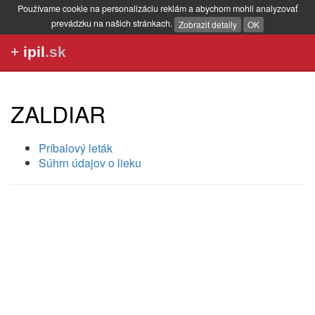
Používame cookie na personalizáciu reklám a abychom mohli analyzovať
prevádzku na našich stránkach.
Zobrazit detaily
OK
+
ipil
.sk
ZALDIAR
Príbalový leták
Súhrn údajov o lieku