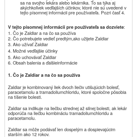
sa na svojho lekára alebo lekárnika. To sa týka aj
akýchkoľvek vedľajších účinkov, ktoré nie sú uvedené v
tejto písomnej informácii pre používateľa.
Pozri časť 4.
:
V tejto písomnej informácii pre používateľa sa dozviete
1. Čo je Zaldiar a na čo sa používa
2.
Čo potrebujete vedieť predtým,
ako užijete Zaldiar
3. Ako užívať Zaldiar
4. Možné vedľajšie účinky
5. Ako uchovávať Zaldiar
6.
Obsah balenia a ďalšie
informácie
1. Čo je Zaldiar a na čo sa používa
Zaldiar
je kombinovaný liek dvoch liečiv utišujúcich bolesť,
paracetamolu a tramadoliumchloridu, ktoré spoločne pôsobia
na tíšenie bolesti.
Zaldiar
sa indikuje na liečbu strednej až silnej bolesti, ak lekár
odporúča na liečbu kombináciu tramadoliumchloridu a
paracetamolu.
Zaldiar
sa môže podávať len dospelým a dospievajúcim
starším ako 12 rokov.