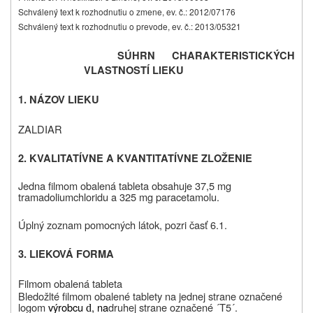
Schválený text k rozhodnutiu o zmene, ev. č.: 2012/07176
Schválený text k rozhodnutiu o prevode, ev. č.: 2013/05321
SÚHRN CHARAKTERISTICKÝCH
VLASTNOSTÍ LIEKU
1. NÁZOV LIEKU
ZALDIAR
2. KVALITATÍVNE A KVANTITATÍVNE ZLOŽENIE
Jedna filmom obalená tableta obsahuje 37,5 mg
tramadoliumchloridu
a 325 mg paracetamolu.
Úplný zoznam pomocných látok, pozri časť 6.1.
3. LIEKOVÁ FORMA
Filmom obalená tableta
Bledožlté filmom obalené tablety na jednej strane označené
logom
výrobcu
, na
druhej strane označené ´T5´.
d