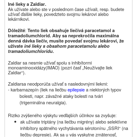
Iné lieky a
Zaldiar
.
Ak
užívate
alebo ste v poslednom čase
užívali, resp. budete
užívať ďalšie lieky, povedzte
to svojmu lekárovi alebo
lekárnikovi.
:
Dôležité
Tento liek obsahuje liečivá paracetamol a
tramadoliumchlorid. Aby sa neprekročila maximálna
denná dávka liečiv, musíte povedať svojmu lekárovi, že
užívate
iné lieky s obsahom paracetamolu alebo
tramadoliumchloridu
.
Zaldiar sa nesmie užívať
spolu s inhibítormi
monoaminooxidázy
(IMAO) (pozri časť „Neužívajte liek
Zaldiar
“).
Zaldiar
sa neodporúča užívať s nasledovnými liekmi:
- karbamazepín (liek na liečbu
epilepsie
a niektorých typov
bolesti, napr. závažné ataky bolesti na tvári
(trigeminálna neuralgia).
Riziko zvýšeného výskytu vedľajších účinkov sa zvyšuje:
ak užívate triptány (na liečbu migrény) alebo selektívne
inhibítory spätného vychytávania sérotonínu „SSRI“ (na
liečbu depresie). Ak sa u vás vyskytne zmätenosť,