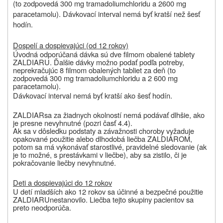
(to zodpovedá 300 mg tramadoliumchloridu a 2600 mg
paracetamolu). Dávkovací interval nemá byť kratší než šesť
hodín.
Dospelí a dospievajúci (od 12 rokov)
Úvodná odporúčaná dávka sú dve filmom obalené tablety
ZALDIARU
. Ďalšie dávky možno podať podľa potreby,
neprekračujúc 8 filmom obalených tabliet za deň (to
zodpovedá 300 mg tramadoliumchloridu a 2 600 mg
paracetamolu).
Dávkovací interval nemá byť kratší ako šesť hodín.
ZALDIAR
sa za žiadnych okolností nemá podávať dlhšie, ako
je presne nevyhnutné (pozri časť 4.4).
Ak sa v dôsledku podstaty a závažnosti choroby vyžaduje
opakované použitie alebo dlhodobá liečba
ZALDIAROM
,
potom sa má vykonávať starostlivé, pravidelné sledovanie (ak
je to možné, s prestávkami v liečbe), aby sa zistilo, či je
pokračovanie liečby nevyhnutné.
Deti a dospievajúci do 12 rokov
U detí mladších ako 12 rokov sa účinné a bezpečné použitie
ZALDIARU
nestanovilo. Liečba tejto skupiny pacientov sa
preto neodporúča.