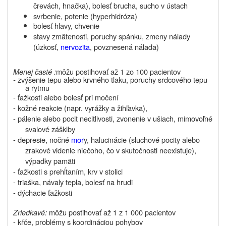
črevách, hnačka), bolesť brucha, sucho v ústach
svrbenie, potenie
(hyperhidróza)
bolesť hlavy, chvenie
stavy zmätenosti, poruchy spánku, zmeny nálady
(úzkosť,
nervozita
, povznesená nálada)
Menej časté :
môžu postihovať až 1 zo 100 pacientov
-
zvýšenie tepu alebo krvného tlaku, poruchy srdcového tepu
a rytmu
- ťažkosti alebo bolesť pri močení
- kožné reakcie (napr. vyrážky a žihľavka),
- pálenie alebo pocit necitlivosti, zvonenie v ušiach, mimovoľné
svalové zášklby
- depresie, nočné
mor
y, halucinácie (sluchové pocity alebo
zrakové videnie niečoho, čo v skutočnosti neexistuje),
výpadky pamäti
- ťažkosti s prehĺtaním, krv v stolici
- triaška, návaly tepla, bolesť na hrudi
- dýchacie ťažkosti
Zriedkavé:
môžu postihovať až 1 z 1 000 pacientov
- kŕče, problémy s koordináciou pohybov