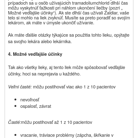
prípadoch sa u osôb užívajúcich tramadoliumchlorid dlhší čas
môžu vyskytnúť ťažkosti pri náhlom ukončení liečby
(pozri „
Možné vedľajšie účinky“). Ak ste dlhší čas užívali
Zaldiar
, vaše
telo si mohlo na liek zvyknúť. Musíte sa preto poradiť so svojím
lekárom, ak máte v úmysle ukončiť užívanie.
Ak máte ďalšie otázky týkajúce sa použitia tohto lieku, opýtajte
sa svojho lekára alebo lekárnika.
4. Možné vedľajšie účinky
Tak ako všetky lieky, aj tento liek môže spôsobovať vedľajšie
účinky, hoci sa neprejavia u každého.
Veľmi časté:
môžu postihovať viac ako 1 z 10 pacientov
nevoľnosť
ospalosť, závrat
Časté:
môžu postihovať až 1 z 10 pacientov
vracanie, tráviace problémy (zápcha, škŕkanie v