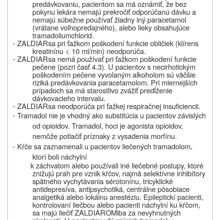
predávkovaniu, pacientom sa má oznámiť, že bez
pokynu lekára nemajú prekročiť odporúčanú dávku a
nemajú súbežne používať žiadny iný paracetamol
(vrátane voľnopredajného), alebo lieky obsahujúce
tramadoliumchlorid.
-
ZALDIAR
sa pri ťažkom poškodení funkcie obličiek (klírens
kreatinínu < 10 ml/min) neodporúča.
-
ZALDIAR
sa nemá používať pri ťažkom poškodení funkcie
pečene (pozri časť 4.3). U pacientov s necirhotickým
poškodením pečene vyvolaným alkoholom sú väčšie
riziká predávkovania paracetamolom. Pri miernejších
prípadoch sa má starostlivo zvážiť predĺženie
dávkovacieho intervalu.
-
ZALDIAR
sa neodporúča pri ťažkej respiračnej insuficiencii.
- Tramadol nie je vhodný ako substitúcia u pacientov závislých
od opioidov. Tramadol, hoci je agonista opioidov,
nemôže potlačiť príznaky z vysadenia morfínu.
- Kŕče sa zaznamenali u pacientov liečených tramadolom,
ktorí boli náchylní
k záchvatom alebo používali iné liečebné postupy, ktoré
znižujú prah pre vznik kŕčov, najmä selektívne inhibítory
spätného vychytávania sérotonínu, tricyklické
antidepresíva, antipsychotiká, centrálne pôsobiace
analgetiká alebo lokálnu anestéziu. Epileptickí pacienti,
kontrolovaní liečbou alebo pacienti náchylní ku kŕčom,
sa majú liečiť
ZALDIAROM
iba za nevyhnutných