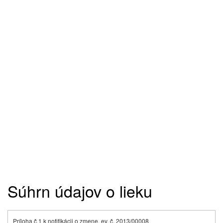
Súhrn údajov o lieku
Príloha č.1 k notifikácii o zmene, ev. č. 2013/00008