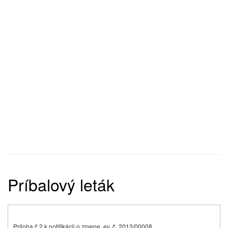
Príbalový leták
Príloha č.2 k notifikácii o zmene, ev. č. 2013/00008