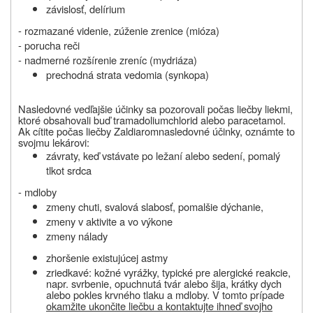
závislosť, delírium
- rozmazané videnie
,
zúženie zrenice (mióza)
- porucha reči
- nadmerné rozšírenie zreníc (mydriáza)
prechodná strata vedomia (synkopa)
Nasledovné vedľajšie účinky sa pozorovali počas liečby liekmi,
ktoré obsahovali buď tramadoliumchlorid alebo paracetamol.
Ak cítite počas liečby
Zaldiarom
nasledovné účinky, oznámte to
svojmu lekárovi:
závraty, keď vstávate po ležaní alebo sedení, pomalý
tlkot srdca
- mdloby
zmeny chuti, svalová slabosť, pomalšie dýchanie,
zmeny v aktivite a vo výkone
zmeny nálady
zhoršenie existujúcej astmy
zriedkavé: kožné vyrážky, typické pre alergické reakcie,
napr. svrbenie, opuchnutá tvár alebo šija, krátky dych
alebo pokles krvného tlaku a mdloby. V tomto prípade
okamžite ukončite liečbu a kontaktujte ihneď svojho