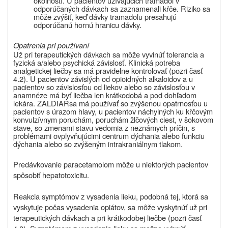
okolností. U pacientov užívajúcich tramadol v
odporúčaných dávkach sa zaznamenali kŕče. Riziko sa
môže zvýšiť, keď dávky tramadolu presahujú
odporúčanú hornú hranicu dávky.
Opatrenia pri používaní
Už pri terapeutických dávkach sa môže vyvinúť tolerancia a
fyzická a/alebo psychická závislosť. Klinická potreba
analgetickej liečby sa má pravidelne kontrolovať (pozri časť
4.2). U pacientov závislých od opioidných alkaloidov a u
pacientov so závislosťou od liekov alebo so závislosťou v
anamnéze má byť liečba len krátkodobá a pod dohľadom
lekára.
ZALDIAR
sa má používať so zvýšenou opatrnosťou u
pacientov s úrazom hlavy, u pacientov náchylných ku kŕčovým
konvulzívnym poruchám, poruchám žlčových ciest, v šokovom
stave, so zmenami stavu vedomia z neznámych príčin, s
problémami ovplyvňujúcimi centrum dýchania alebo funkciu
dýchania alebo so zvýšeným intrakraniálnym tlakom.
Predávkovanie paracetamolom môže u niektorých pacientov
spôsobiť hepatotoxicitu.
Reakcia symptómov z vysadenia lieku, podobná tej, ktorá sa
vyskytuje počas vysadenia opiátov, sa môže vyskytnúť už pri
terapeutických dávkach a pri krátkodobej liečbe (pozri časť