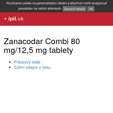
Používame cookie na personalizáciu reklám a abychom mohli analyzovať
prevádzku na našich stránkach.
Zobrazit detaily
OK
+
ipil
.sk
Zanacodar Combi 80
mg/12,5 mg tablety
Príbalový leták
Súhrn údajov o lieku