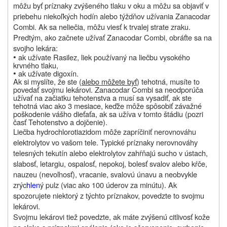
môžu byť príznaky zvýšeného tlaku v oku a môžu sa objaviť v
priebehu niekoľkých hodín alebo týždňov užívania Zanacodar
Combi. Ak sa neliečia, môžu viesť k trvalej strate zraku.
Predtým, ako začnete užívať Zanacodar Combi, obráťte sa na
svojho lekára:
•
ak užívate Rasilez, liek používaný na liečbu vysokého
krvného tlaku,
•
ak užívate digoxín.
Ak si myslíte, že ste (
alebo môžete byť
) tehotná, musíte to
povedať svojmu lekárovi. Zanacodar Combi sa neodporúča
užívať na začiatku tehotenstva a musí sa vysadiť, ak ste
tehotná viac ako 3 mesiace, keďže môže spôsobiť závažné
poškodenie vášho dieťaťa, ak sa užíva v tomto štádiu (pozri
časť Tehotenstvo a dojčenie).
Liečba hydrochlorotiazidom môže zapríčiniť nerovnováhu
elektrolytov vo vašom tele. Typické príznaky nerovnováhy
telesných tekutín alebo elektrolytov zahŕňajú sucho v ústach,
slabosť, letargiu, ospalosť, nepokoj, bolesť svalov alebo kŕče,
nauzeu (nevoľnosť), vracanie, svalovú únavu a neobvykle
zrýc
hlen
ý pulz (viac ako 100 úderov za minútu). Ak
spozorujete niektorý z týchto príznakov, povedzte to svojmu
lekárovi.
Svojmu lekárovi tiež povedzte, ak máte zvýšenú citlivosť kože