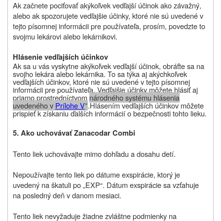
Ak začnete pociťovať akýkoľvek vedľajší účinok ako závažný,
alebo ak spozorujete vedľajšie účinky, ktoré nie sú uvedené v
tejto písomnej informácii pre používateľa, prosím, povedzte to
svojmu lekárovi alebo lekárnikovi.
Hlásenie vedľajších účinkov
Ak sa u vás vyskytne akýkoľvek vedľajší účinok, obráťte sa na
svojho lekára alebo lekárnika. To sa týka aj akýchkoľvek
vedľajších účinkov, ktoré nie sú uvedené v tejto písomnej
informácii pre používateľa. Vedľajšie účinky môžete hlásiť aj
priamo prostredníctvom
národného systému hlásenia
uvedeného v
Prílohe V
*
.
Hlásením vedľajších účinkov môžete
prispieť k získaniu ďalších informácií o bezpečnosti tohto lieku.
5. Ako uchovávať Zanacodar Combi
Tento liek uchovávajte mimo dohľadu a dosahu detí.
Nepoužívajte tento liek po dátume exspirácie, ktorý je
uvedený na škatuli po „EXP“. Dátum exspirácie sa vzťahuje
na posledný deň v danom mesiaci.
Tento liek nevyžaduje žiadne zvláštne podmienky na