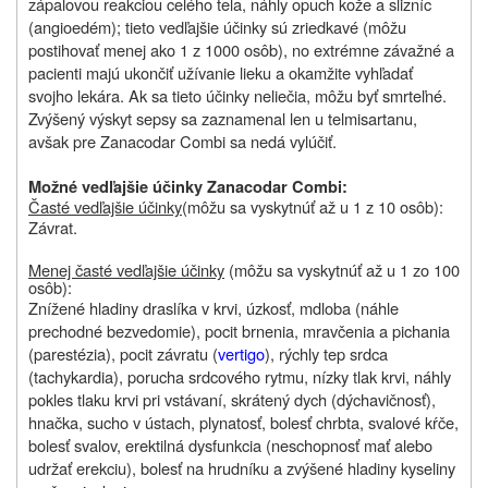
zápalovou reakciou celého tela, náhly opuch kože a slizníc
(angioedém); tieto vedľajšie účinky sú zriedkavé (môžu
postihovať menej ako 1 z 1000 osôb), no extrémne závažné a
pacienti majú ukončiť užívanie lieku a okamžite vyhľadať
svojho lekára. Ak sa tieto účinky neliečia, môžu byť smrteľné.
Zvýšený výskyt sepsy sa zaznamenal len u telmisartanu,
avšak pre Zanacodar Combi sa nedá vylúčiť.
Možné vedľajšie účinky Zanacodar Combi:
Časté vedľajšie účinky
(môžu sa vyskytnúť až u 1 z 10 osôb):
Závrat.
Menej časté vedľajšie účinky
(môžu sa vyskytnúť až u 1 zo 100
osôb):
Znížené hladiny draslíka v krvi, úzkosť, mdloba (náhle
prechodné bezvedomie), pocit brnenia, mravčenia a pichania
(parestézia), pocit závratu (
vertigo
), rýchly tep srdca
(tachykardia), porucha srdcového rytmu, nízky tlak krvi, náhly
pokles tlaku krvi pri vstávaní, skrátený dych (dýchavičnosť),
hnačka, sucho v ústach, plynatosť, bolesť chrbta, svalové kŕče,
bolesť svalov, erektilná dysfunkcia (neschopnosť mať alebo
udržať erekciu), bolesť na hrudníku a zvýšené hladiny kyseliny