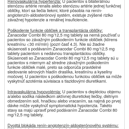
Renovaskulárna hypertenzia:
U pacientov s bilaterálnou
stenózou artérie renalis alebo stenózou artérie jednej funkčnej
obličky, ktorí sa liečia liekmi, ktoré pôsobia na renín-
angiotenzín-aldosterónový systém, existuje zvýšené riziko
závažnej hypotenzie a renálnej insuficiencie.
Poškodenie funkcie obličiek a transplantácia obličky:
Zanacodar Combi 80 mg/12,5 mg tablety sa nemá používať u
pacientov so závažným poškodením funkcie obličiek (klírens
kreatinínu <30 ml/min) (pozri časť 4.3). Nie sú žiadne
skúsenosti s podávaním Zanacodar Combi 80 mg/12,5 mg
tablety pacientom s nedávnou transplantáciou obličky.
Skúsenosti so Zanacodar Combi 80 mg/12,5 mg tablety sú u
pacientov s miernym až stredne závažným poškodením
funkcie obličiek malé, preto sa odporúča pravidelné
sledovanie sérových hladín draslíka, kreatinínu a kyseliny
močovej. U pacientov s poškodenou funkciou obličiek sa môže
vyskytnúť azotémia súvisiaca s tiazidovými diuretikami.
Intravaskulárna hypovolémia:
U pacientov s depléciou objemu
a/alebo sodíka následkom aktívnej diuretickej liečby, diétnym
obmedzením soli, hnačkou alebo vracaním, sa najmä po prvej
dávke môže vyskytnúť symptomatická hypotenzia. Takéto
stavy sa majú upraviť pred podávaním Zanacodar Combi 80
mg/12,5 mg tablety.
Dvojitá blokáda renín-angiotenzín-aldosterónového systému: