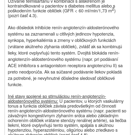
Užívanie telmisartanu v kombinácii s aliskirénom je
kontraindikované u pacientov s diabetes mellitus alebo s
2
poškodením funkcie obličiek (GFR < 60 ml/min/1,73 m
)
(pozri časť 4.3).
Ako dôsledok inhibície renín-angiotenzín-aldosterónového
systému sa zaznamenali u citlivých jedincov hypotenzia,
synkopa, hyperkaliémia a zmeny v obličkových funkciách
(vrátane akútneho zlyhania obličiek), zvlášť ak sa kombinujú
lieky, ktoré ovplyvňujú tento systém. Dvojitá blokáda renín-
angiotenzín-aldosterónového systému (napr. pri podávaní
ACE inhibítora s antagonistom receptora angiotenzínu II) sa
preto neodporúča. Ak sa súčasné podávanie liekov pokladá
za potrebné, je nevyhnutné dôsledne sledovať obličkové
funkcie.
Iné stavy spojené so stimuláciou renín-angiotenzín-
aldosterónového systému:
U pacientov, u ktorých vaskulárny
tonus a funkcia obličiek závisia predovšetkým od činnosti
renín-angiotenzín-aldosterónového systému (napr. pacienti so
závažným kongestívnym zlyhaním srdca alebo základným
ochorením obličiek vrátane stenózy renálnej artérie), sa liečba
liekmi, ktoré ovplyvňujú tento systém, spájala s akútnou
hypotenziou, hyperazotémiou, oligúriou alebo zriedkavo s
akútnym zlyhaním obličiek (pozri časť 4.8).