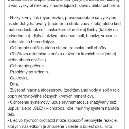
u vás vyskytol niektorý z nasledujúcich stavov alebo ochorení:
- Nízky krvný tlak (hypotenzia), pravdepodobne sa vyskytne,
ak ste dehydratovaný (nadmerná strata vody z tela) alebo keď
máte nedostatok soli následkom diuretickej liečby (tablety na
odvodnenie), diéty s nízkym obsahom soli, hnačky, vracanie
alebo ste na hemodialýze.
- Ochorenie obličiek alebo ste po transplantácii obličky.
- Obličková arteriálna stenóza (zúžením krvných ciev jednej
alebo oboch obličiek).
- Ochorenie pečene.
- Problémy so srdcom.
- Cukrovka.
- Dna.
- Zvýšená hladina aldosterónu (zadržiavanie vody a solí v tele
popri nerovnováhe rôznych krvných minerálov).
- Ochorenie systémový lupus erythematosus (nazývaný tiež
„lupus“ alebo „SLE“) – choroba, kde imunitný systém napáda
telo.
- Liečivo hydrochlorotiazid môže spôsobiť neobvyklé reakcie,
ktorých následkom je zhoršené videnie a bolesť oka. Toto