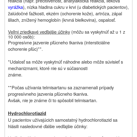
reakcia (napr. precitlivenosť, anafylaktická reakcia, lieková
vyrážka
), nízka hladina cukru v krvi (u diabetických pacientov),
žalúdočné ťažkosti, ekzém (ochorenie kože), artróza, zápal
šliach, znížený hemoglobín (krvná bielkovina), ospalosť.
Veľmi zriedkavé vedľajšie účinky
(môžu sa vyskytnúť až u 1 z
10 000 osôb):
Progresívne jazvenie pľúcneho tkaniva (intersticiálne
ochorenie pľúc)**.
*Udalosť sa môže vyskytnúť náhodne alebo môže súvisieť s
mechanizmami, ktoré nie sú v súčasnosti
známe.
**Počas užívania telmisartanu sa zaznamenali prípady
progresívneho jazvenia pľúcneho tkaniva.
Avšak, nie je známe či to spôsobil telmisartan.
Hydrochlorotiazid
U pacientov užívajúcich samostatný hydrochlorotiazid sa
hlásili nasledovné ďalšie vedľajšie účinky: