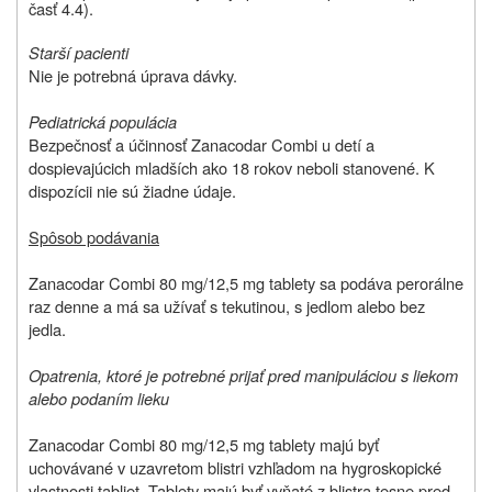
časť 4.4).
Starší pacienti
Nie je potrebná úprava dávky.
Pediatrická populácia
Bezpečnosť a účinnosť Zanacodar Combi u detí a
dospievajúcich mladších ako 18 rokov neboli stanovené. K
dispozícii nie sú žiadne údaje.
Spôsob podávania
Zanacodar Combi 80 mg/12,5 mg tablety sa podáva perorálne
raz denne a má sa užívať s tekutinou, s jedlom alebo bez
jedla.
Opatrenia, ktoré je potrebné prijať pred manipuláciou s liekom
alebo podaním lieku
Zanacodar Combi 80 mg/12,5 mg tablety majú byť
uchovávané v uzavretom blistri vzhľadom na hygroskopické
vlastnosti tabliet. Tablety majú byť vyňaté z blistra tesne pred