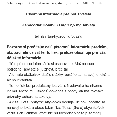
Schválený text k rozhodnutiu o registrácii, ev. č.: 2013/01569-REG
Písomná informácia pre používateľa
Zanacodar Combi 80 mg/12,5 mg tablety
telmisartan/hydrochlorotiazid
Pozorne si prečítajte celú písomnú informáciu predtým,
ako začnete užívať tento liek, pretože obsahuje pre vás
dôležité informácie.
- Túto písomnú informáciu si uschovajte. Možno bude
potrebné, aby ste si ju znovu prečítali.
- Ak máte akékoľvek ďalšie otázky, obráťte sa na svojho lekára
alebo lekárnika.
- Tento liek bol predpísaný iba vám. Nedávajte ho nikomu
inému. Môže mu uškodiť, dokonca aj vtedy, ak má rovnaké
príznaky ochorenia ako vy.
- Ak sa u vás vyskytne akýkoľvek vedľajší účinok, obráťte sa
na svojho lekára alebo lekárnika. To sa týka aj akýchkoľvek
vedľajších účinkov, ktoré nie sú uvedené v tejto písomnej