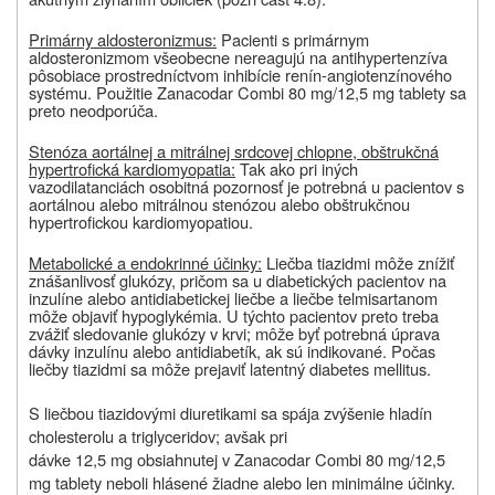
Primárny aldosteronizmus:
Pacienti s primárnym
aldosteronizmom všeobecne nereagujú na antihypertenzíva
pôsobiace prostredníctvom inhibície renín-angiotenzínového
systému. Použitie Zanacodar Combi 80 mg/12,5 mg tablety sa
preto neodporúča.
Stenóza aortálnej a mitrálnej srdcovej chlopne, obštrukčná
hypertrofická kardiomyopatia:
Tak ako pri iných
vazodilatanciách osobitná pozornosť je potrebná u pacientov s
aortálnou alebo mitrálnou stenózou alebo obštrukčnou
hypertrofickou kardiomyopatiou.
Metabolické a endokrinné účinky:
Liečba tiazidmi môže znížiť
znášanlivosť glukózy, pričom sa u diabetických pacientov na
inzulíne alebo antidiabetickej liečbe a liečbe telmisartanom
môže objaviť hypoglykémia. U týchto pacientov preto treba
zvážiť sledovanie glukózy v krvi; môže byť potrebná úprava
dávky inzulínu alebo antidiabetík, ak sú indikované. Počas
liečby tiazidmi sa môže prejaviť latentný diabetes mellitus.
S liečbou tiazidovými diuretikami sa spája zvýšenie hladín
cholesterolu a triglyceridov; avšak pri
dávke 12,5 mg obsiahnutej v Zanacodar Combi 80 mg/12,5
mg tablety neboli hlásené žiadne alebo len minimálne účinky.