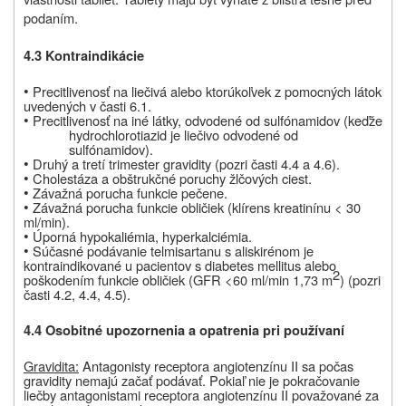
podaním.
4.3 Kontraindikácie
•
Precitlivenosť na liečivá alebo ktorúkoľvek z pomocných látok
uvedených v časti 6.1.
•
Precitlivenosť na iné látky, odvodené od sulfónamidov (keďže
hydrochlorotiazid je liečivo odvodené od
sulfónamidov).
•
Druhý a tretí trimester gravidity (pozri časti 4.4 a 4.6).
•
Cholestáza a obštrukčné poruchy žlčových ciest.
•
Závažná porucha funkcie pečene.
•
Závažná porucha funkcie obličiek (klírens kreatinínu < 30
ml/min).
•
Úporná hypokaliémia, hyperkalciémia.
•
Súčasné podávanie telmisartanu s aliskirénom je
kontraindikované u pacientov s diabetes mellitus alebo
2
poškodením funkcie obličiek (GFR <60 ml/min 1,73 m
) (pozri
časti 4.2, 4.4, 4.5).
4.4 Osobitné upozornenia a opatrenia pri používaní
Gravidita:
Antagonisty receptora angiotenzínu II sa počas
gravidity nemajú začať podávať. Pokiaľ nie je pokračovanie
liečby antagonistami receptora angiotenzínu II považované za