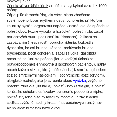
močovej v krvi.
Zriedkavé vedľajšie účinky
(môžu sa vyskytnúť až u 1 z 1000
osôb):
Zápal pľúc (bronchitída), aktivácia alebo zhoršenie
systémového lupus erythematosus (ochorenie, pri ktorom
imunitný systém organizmu napáda vlastné telo, čo spôsobuje
bolesť kĺbov, kožné vyrážky a horúčku), bolesť hrdla, zápal
prínosových dutín, pocit smútku (depresia), ťažkosti so
zaspávaním (nespavosť), porucha videnia, ťažkosti s
dýchaním, bolesť brucha, zápcha, nadúvanie brucha
(dyspepsia), pocit ochorenia, zápal žalúdka (gastritída),
abnormálna funkcia pečene (tento vedľajší účinok sa
pravdepodobnejšie vyskytne u japonských pacientov), náhly
opuch kože a slizníc, ktorý môže viesť aj k smrti (angioedém
tiež so smrteľnými následkami), sčervenenie kože (erytém),
alergické reakcie, ako je svrbenie alebo
vyrážka
, zvýšené
potenie, žihľavka (urtikária), bolesť kĺbov (artralgia) a bolesť
končatín, ochabnutosť svalov, ochorenie podobné chrípke,
bolesť, zvýšené hladiny kyseliny močovej, nízke hladiny
sodíka, zvýšené hladiny kreatinínu, pečeňových enzýmov
alebo kreatinínfosfokinázy v krvi.