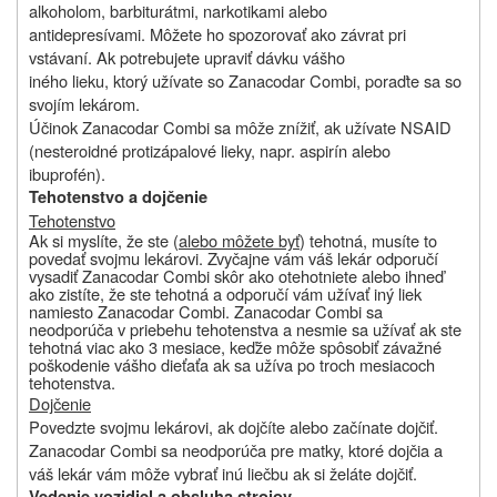
alkoholom, barbiturátmi, narkotikami alebo
antidepresívami. Môžete ho spozorovať ako závrat pri
vstávaní. Ak potrebujete upraviť dávku vášho
iného lieku, ktorý užívate so Zanacodar Combi, poraďte sa so
svojím lekárom.
Účinok Zanacodar Combi sa môže znížiť, ak užívate NSAID
(nesteroidné protizápalové lieky, napr. aspirín alebo
ibuprofén).
Tehotenstvo a dojčenie
Tehotenstvo
Ak si myslíte, že ste (
alebo môžete byť
) tehotná, musíte to
povedať svojmu lekárovi. Zvyčajne vám váš lekár odporučí
vysadiť Zanacodar Combi skôr ako otehotniete alebo ihneď
ako zistíte, že ste tehotná a odporučí vám užívať iný liek
namiesto Zanacodar Combi. Zanacodar Combi sa
neodporúča v priebehu tehotenstva a nesmie sa užívať ak ste
tehotná viac ako 3 mesiace, keďže môže spôsobiť závažné
poškodenie vášho dieťaťa ak sa užíva po troch mesiacoch
tehotenstva.
Dojčenie
Povedzte svojmu lekárovi, ak dojčíte alebo začínate dojčiť.
Zanacodar Combi sa neodporúča pre matky, ktoré dojčia a
váš lekár vám môže vybrať inú liečbu ak si želáte dojčiť.
Vedenie vozidiel a obsluha strojov