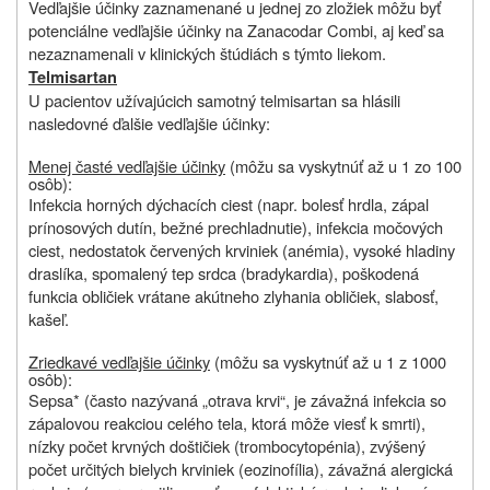
Vedľajšie účinky zaznamenané u jednej zo zložiek môžu byť
potenciálne vedľajšie účinky na Zanacodar Combi, aj keď sa
nezaznamenali v klinických štúdiách s týmto liekom.
Telmisartan
U pacientov užívajúcich samotný telmisartan sa hlásili
nasledovné ďalšie vedľajšie účinky:
Menej časté vedľajšie účinky
(môžu sa vyskytnúť až u 1 zo 100
osôb):
Infekcia horných dýchacích ciest (napr. bolesť hrdla, zápal
prínosových dutín, bežné prechladnutie), infekcia močových
ciest, nedostatok červených krviniek (anémia), vysoké hladiny
draslíka, spomalený tep srdca (bradykardia), poškodená
funkcia obličiek vrátane akútneho zlyhania obličiek, slabosť,
kašeľ.
Zriedkavé vedľajšie účinky
(môžu sa vyskytnúť až u 1 z 1000
osôb):
Sepsa* (často nazývaná „otrava krvi“, je závažná infekcia so
zápalovou reakciou celého tela, ktorá môže viesť k smrti),
nízky počet krvných doštičiek (trombocytopénia), zvýšený
počet určitých bielych krviniek (eozinofília), závažná alergická