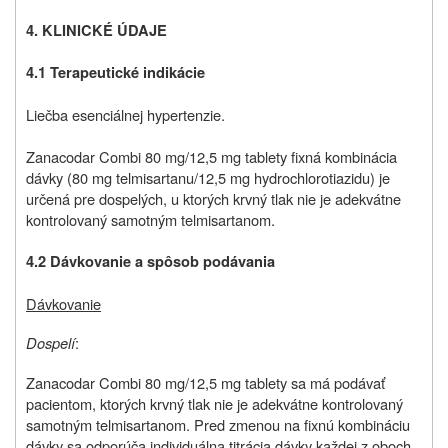
4. KLINICKÉ ÚDAJE
4.1 Terapeutické indikácie
Liečba esenciálnej hypertenzie.
Zanacodar Combi 80 mg/12,5 mg tablety fixná kombinácia
dávky (80 mg telmisartanu/12,5 mg hydrochlorotiazidu) je
určená pre dospelých, u ktorých krvný tlak nie je adekvátne
kontrolovaný samotným telmisartanom.
4.2 Dávkovanie a spôsob podávania
Dávkovanie
Dospelí
:
Zanacodar Combi 80 mg/12,5 mg tablety sa má podávať
pacientom, ktorých krvný tlak nie je adekvátne kontrolovaný
samotným telmisartanom. Pred zmenou na fixnú kombináciu
dávky sa odporúča individuálna titrácia dávky každej z oboch