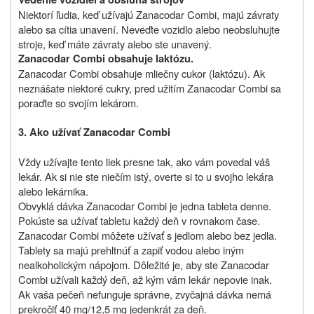
Niektorí ľudia, keď užívajú Zanacodar Combi, majú závraty
alebo sa cítia unavení. Neveďte vozidlo alebo neobsluhujte
stroje, keď máte závraty alebo ste unavený.
Zanacodar Combi obsahuje laktózu.
Zanacodar Combi obsahuje mliečny cukor (laktózu). Ak
neznášate niektoré cukry, pred užitím Zanacodar Combi sa
poraďte so svojím lekárom.
3. Ako užívať Zanacodar Combi
Vždy užívajte tento liek presne tak, ako vám povedal váš
lekár. Ak si nie ste niečím istý, overte si to u svojho lekára
alebo lekárnika.
Obvyklá dávka Zanacodar Combi je jedna tableta denne.
Pokúste sa užívať tabletu každý deň v rovnakom čase.
Zanacodar Combi môžete užívať s jedlom alebo bez jedla.
Tablety sa majú prehltnúť a zapiť vodou alebo iným
nealkoholickým nápojom. Dôležité je, aby ste Zanacodar
Combi užívali každý deň, až kým vám lekár nepovie inak.
Ak vaša pečeň nefunguje správne, zvyčajná dávka nemá
prekročiť 40 mg/12,5 mg jedenkrát za deň.