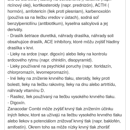
ricínový olej), kortikosteroidy (napr. prednizón), ACTH (
hormón), amfotericín (liek proti plesniam), karbenoxolón
(používa sa na liečbu vredov v ústach), sodná soľ
benzylpenicilínu (antibiotikum), kyselina salicylová a jej
deriváty.
- Draslík šetriace diuretiká, náhrady draslíka, náhrady soli
obsahujúce draslík, ACE inhibítory, ktoré môžu zvýšiť hladiny
draslíka v krvi.
- Lieky na srdce (napr. digoxín) alebo lieky na kontrolu
srdcového rytmu (napr. chinidín, disopyramid).
- Lieky používané na psychické poruchy (napr. tioridazín,
chlorpromazín, levomepromazín).
- Iné lieky na zníženie krvného tlaku, steroidy, lieky proti
bolesti, lieky na liečbu rakoviny, lieky na dnu alebo artritídu,
náhrady vitamínu D.
- Rasilez, liek používaný na liečbu vysokého krvného tlaku.
- Digoxín.
Zanacodar Combi môže zvýšiť krvný tlak znížením účinku
iných liekov, ktoré sa užívajú na liečbu vysokého krvného tlaku
alebo liekov s potenciálom znižovať krvný tlak (napr. baklofén,
amifostín). Okrem toho sa môže nízky krvný tlak zhoršiť