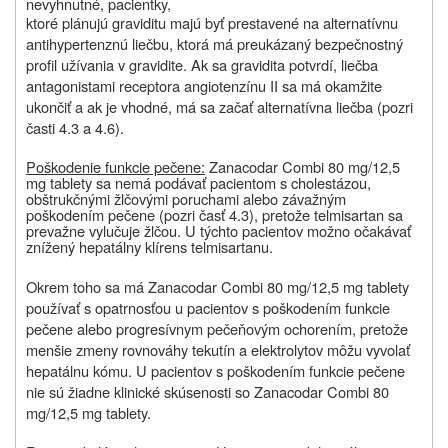
nevyhnutné, pacientky,
ktoré plánujú graviditu majú byť prestavené na alternatívnu
antihypertenznú liečbu, ktorá má preukázaný bezpečnostný
profil užívania v gravidite. Ak sa gravidita potvrdí, liečba
antagonistami receptora angiotenzínu II sa má okamžite
ukončiť a ak je vhodné, má sa začať alternatívna liečba (pozri
časti 4.3 a 4.6).
Poškodenie funkcie pečene:
Zanacodar Combi 80 mg/12,5
mg tablety sa nemá podávať pacientom s cholestázou,
obštrukčnými žlčovými poruchami alebo závažným
poškodením pečene (pozri časť 4.3), pretože telmisartan sa
prevažne vylučuje žlčou. U týchto pacientov možno očakávať
znížený hepatálny klírens telmisartanu.
Okrem toho sa má Zanacodar Combi 80 mg/12,5 mg tablety
používať s opatrnosťou u pacientov s poškodením funkcie
pečene alebo progresívnym pečeňovým ochorením, pretože
menšie zmeny rovnováhy tekutín a elektrolytov môžu vyvolať
hepatálnu kómu. U pacientov s poškodením funkcie pečene
nie sú žiadne klinické skúsenosti so Zanacodar Combi 80
mg/12,5 mg tablety.