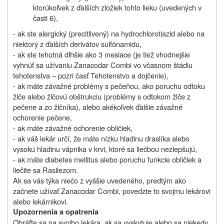
ktorúkoľvek z ďalších zložiek tohto lieku (uvedených v
časti 6),
- ak ste alergický (precitlivený) na hydrochlorotiazid alebo na
niektorý z ďalších derivátov sulfónamidu,
- ak ste tehotná dlhšie ako 3 mesiace (je tiež vhodnejšie
vyhnúť sa užívaniu Zanacodar Combi vo včasnom štádiu
tehotenstva – pozri časť Tehotenstvo a dojčenie),
- ak máte závažné problémy s pečeňou, ako poruchu odtoku
žlče alebo žlčovú obštrukciu (problémy s odtokom žlče z
pečene a zo žlčníka), alebo akékoľvek ďalšie závažné
ochorenie pečene,
- ak máte závažné ochorenie obličiek,
- ak váš lekár určí, že máte nízku hladinu draslíka alebo
vysokú hladinu vápnika v krvi, ktoré sa liečbou nezlepšujú,
- ak máte diabetes mellitus alebo poruchu funkcie obličiek a
liečite sa Rasilezom.
Ak sa vás týka niečo z vyššie uvedeného, predtým ako
začnete užívať Zanacodar Combi, povedzte to svojmu lekárovi
alebo lekárnikovi.
Upozornenia a opatrenia
Obráťte sa na svojho lekára, ak sa vyskytuje alebo sa niekedy