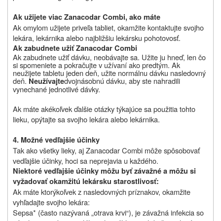
Ak užijete viac Zanacodar Combi, ako máte
Ak omylom užijete priveľa tabliet, okamžite kontaktujte svojho
lekára, lekárnika alebo najbližšiu lekársku pohotovosť.
Ak zabudnete užiť Zanacodar Combi
Ak zabudnete užiť dávku, neobávajte sa. Užite ju hneď, len čo
si spomeniete a pokračujte v užívaní ako predtým. Ak
neužijete tabletu jeden deň, užite normálnu dávku nasledovný
deň.
dvojnásobnú dávku, aby ste nahradili
Neužívajte
vynechané jednotlivé dávky.
Ak máte akékoľvek ďalšie otázky týkajúce sa použitia tohto
lieku, opýtajte sa svojho lekára alebo lekárnika.
4. Možné vedľajšie účinky
Tak ako všetky lieky, aj Zanacodar Combi môže spôsobovať
vedľajšie účinky, hoci sa neprejavia u každého.
Niektoré vedľajšie účinky môžu byť závažné a môžu si
vyžadovať okamžitú lekársku starostlivosť:
Ak máte ktorýkoľvek z nasledovných príznakov, okamžite
vyhľadajte svojho lekára:
Sepsa* (často nazývaná „otrava krvi“), je závažná infekcia so