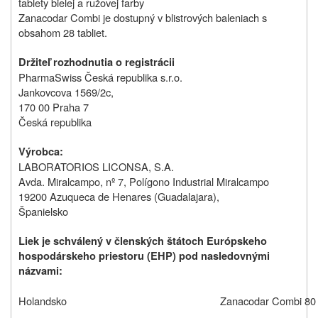
tablety bielej a ružovej farby
Zanacodar Combi je dostupný v blistrových baleniach s
obsahom 28 tabliet.
Držiteľ rozhodnutia o registrácii
PharmaSwiss Česká republika s.r.o.
Jankovcova 1569/2c,
170 00 Praha 7
Česká republika
Výrobca:
LABORATORIOS LICONSA, S.A.
Avda. Miralcampo, nº 7, Polígono Industrial Miralcampo
19200 Azuqueca de Henares (Guadalajara),
Španielsko
Liek je schválený v členských štátoch Európskeho
hospodárskeho priestoru (EHP) pod nasledovnými
názvami:
Holandsko
Zanacodar Combi 80