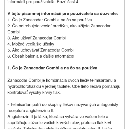
informácii pre používateľa. Pozri časť 4.
V tejto písomnej informácii pre používateľa sa dozviete:
1. Čo je Zanacodar Combi a na čo sa používa
2. Čo potrebujete vedieť predtým, ako užijete Zanacodar
Combi
3. Ako užívať Zanacodar Combi
4. Možné vedľajšie účinky
5. Ako uchovávať Zanacodar Combi
6. Obsah balenia a ďalšie informácie
1. Čo je Zanacodar Combi a na čo sa používa
Zanacodar Combi je kombinácia dvoch liečiv telmisartanu a
hydrochlorotiazidu v jednej tablete. Obe tieto liečivá pomáhajú
kontrolovať vysoký krvný tlak.
- Telmisartan patrí do skupiny liekov nazývaných antagonisty
receptora angiotenzínu II.
Angiotenzín II je látka, ktorá sa vytvára vo vašom tele a
zapríčiňuje zúženie vašich krvných ciev, preto sa tlak krvi
zvyšuje. Telmisartan blokuje účinok angiotenzínu II, takže