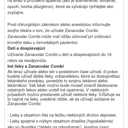
na slnko s príznakmi spálenia (ako je sčervenenie, svrbenie,
opuch, tvorba pľuzgierov), ktoré sa vytvárajú rýchlejšie ako
zvyčajne.
Pred chirurgickým zákrokom alebo anestéziou informujte
svojho lekára o tom, že užívate Zanacodar Combi.
Zanacodar Combi môže mať nižšiu účinnosť pri znižovaní
krvného tlaku u černošských pacientov.
Deti a dospievajúci
Užívanie Zanacodar Combi u detí a dospievajúcich do 18
rokov sa neodporúča.
Iné lieky a Zanacodar Combi
Ak teraz užívate alebo ste v poslednom čase užívali, či práve
budete užívať ďalšie lieky,
vrátane
liekov
,
ktoré sú dostupné
bez
lekárskeho predpisu
,
povedzte to svojmu lekárovi alebo
lekárnikovi. Váš lekár možno bude musieť zmeniť dávkovanie
ostatných liekov alebo urobiť iné opatrenia. V niektorých
prípadoch možno prestanete užívať niektoré lieky. Vzťahuje sa
to najmä na lieky, uvedené nižšie, ak sa užívajú súčasne so
Zanacodar Combi:
- Lieky s obsahom lítia na liečbu niektorých druhov depresie.
- Lieky spojené s nízkym obsahom draslíka (hypokaliémia)
ako sú diuretiká (‘tablety na odvodnenie’), laxatíva (napr.