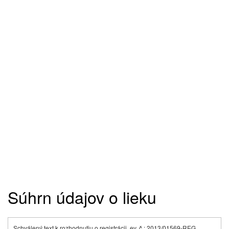
Súhrn údajov o lieku
Schválený text k rozhodnutiu o registrácii, ev. č.: 2013/01569-REG