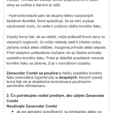
cievy sa uvoľnia a tlak krvi je nižší.
- Hydrochlorotiazid patrí do skupiny liekov nazývaných
tiazidové diuretiká, ktoré spôsobujú, že sa vám zvyšuje
vylučovanie moču, čo vedie k zníženiu vášho krvného tlaku.
Vysoký krvný tlak, ak sa nelieči, môže poškodiť krvné cievy vo
viacerých orgánoch, čo môže niekedy viesť k infarktu srdca,
zlyhaniu srdca alebo obličiek, mozgovej príhode alebo slepote.
Pred výskytom poškodenia zvyčajne nie sú žiadne príznaky
vysokého krvného tlaku. Preto je dôležité pravidelné meranie
krvného tlaku na zistenie, či je v normálnom rozsahu.
na liečbu vysokého krvného
Zanacodar Combi sa používa
tlaku (esenciálna hypertenzia)
, ktorých vysoký
u dospelých
krvný tlak nie je dostatočne kontrolovaný používaním
samotného telmisartanu.
2. Čo potrebujete vedieť predtým, ako užijete Zanacodar
Combi
Neužívajte Zanacodar Combi
ak ste alergický (precitlivený) na telmisartan alebo na