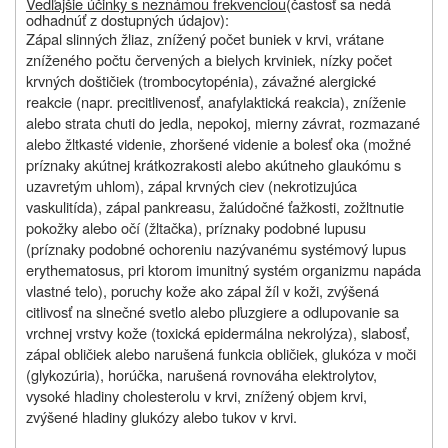
Vedľajšie účinky s neznámou frekvenciou
(častosť sa nedá
odhadnúť z dostupných údajov):
Zápal slinných žliaz, znížený počet buniek v krvi, vrátane
zníženého počtu červených a bielych krviniek, nízky počet
krvných doštičiek (trombocytopénia), závažné alergické
reakcie (napr. precitlivenosť, anafylaktická reakcia), zníženie
alebo strata chuti do jedla, nepokoj, mierny závrat, rozmazané
alebo žltkasté videnie, zhoršené videnie a bolesť oka (možné
príznaky akútnej krátkozrakosti alebo akútneho glaukómu s
uzavretým uhlom), zápal krvných ciev (nekrotizujúca
vaskulitída), zápal pankreasu, žalúdočné ťažkosti, zožltnutie
pokožky alebo očí (žltačka), príznaky podobné lupusu
(príznaky podobné ochoreniu nazývanému systémový lupus
erythematosus, pri ktorom imunitný systém organizmu napáda
vlastné telo), poruchy kože ako zápal žíl v koži, zvýšená
citlivosť na slnečné svetlo alebo pľuzgiere a odlupovanie sa
vrchnej vrstvy kože (toxická epidermálna nekrolýza), slabosť,
zápal obličiek alebo narušená funkcia obličiek, glukóza v moči
(glykozúria), horúčka, narušená rovnováha elektrolytov,
vysoké hladiny cholesterolu v krvi, znížený objem krvi,
zvýšené hladiny glukózy alebo tukov v krvi.