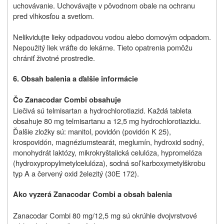
uchovávanie. Uchovávajte v pôvodnom obale na ochranu
pred vlhkosťou a svetlom.
Nelikvidujte lieky odpadovou vodou alebo domovým odpadom.
Nepoužitý liek vráťte do lekárne. Tieto opatrenia pomôžu
chrániť životné prostredie.
6. Obsah balenia a ďalšie informácie
Čo Zanacodar Combi obsahuje
Liečivá sú telmisartan a hydrochlorotiazid. Každá tableta
obsahuje 80 mg telmisartanu a 12,5 mg hydrochlorotiazidu.
Ďalšie zložky sú: manitol, povidón (povidón K 25),
krospovidón, magnéziumstearát, meglumín, hydroxid sodný,
monohydrát laktózy, mikrokryštalická celulóza, hypromelóza
(hydroxypropylmetylcelulóza), sodná soľ karboxymetylškrobu
typ A a červený oxid železitý (30E 172).
Ako vyzerá Zanacodar Combi a obsah balenia
Zanacodar Combi 80 mg/12,5 mg sú okrúhle dvojvrstvové