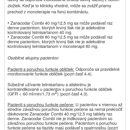
zložiek. Keď je to klinicky vhodné, môže sa zvážiť priamy
prechod z monoterapie na fixnú kombináciu.
•
Zanacodar Combi 40 mg/12,5 mg sa môže podávať raz
denne pacientom, ktorých krvný tlak nie je adekvátne
kontrolovaný telmisartanom 40 mg.
•
Zanacodar Combi 80 mg/12,5 mg sa môže podávať raz
denne pacientom, ktorých krvný tlak nie je adekvátne
kontrolovaný telmisartanom v monoterapii 80 mg.
Osobitné skupiny pacientov:
Pacienti s poruchou funkcie obličiek:
Odporúča sa pravidelné
monitorovanie funkcie obličiek (pozri časť 4.4).
Súbežné užívanie telmisartanu a aliskirénu je
kontraindikované u pacientov s poruchou funkcie obličiek
2
(GFR < 60 ml/min/1,73 m
) (pozri časť 4.3).
Pacienti s poruchou funkcie pečene:
U pacientov s miernou až
stredne závažnou poruchou funkcie pečene sa nemá prekročiť
dávkovanie Zanacodar Combi 40 mg/12,5 mg tablety raz
denne. Zanacodar Combi nie je indikovaný pacientom so
závažnou poruchou funkcie pečene. Pacientom s poruchou
funkcie pečene sa tiazidy majú podávať s opatrnosťou (pozri