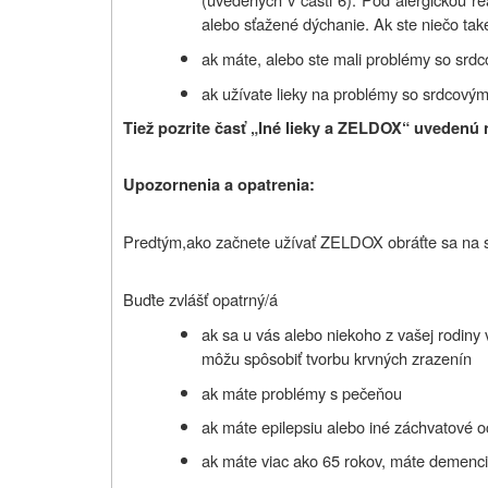
alebo sťažené dýchanie. Ak ste niečo také
ak máte, alebo ste mali problémy so srdc
ak užívate lieky na problémy so srdcovým
Tiež pozrite časť „Iné lieky a ZELDOX“ uvedenú n
Upozornenia a opatrenia:
Predtým,
ako začnete užívať ZELDOX
obráťte sa na 
Buďte zvlášť opatrný/á
ak sa u vás alebo niekoho z vašej rodiny 
môžu spôsobiť tvorbu krvných zrazenín
ak máte problémy s pečeňou
ak máte epilepsiu alebo iné záchvatové 
ak máte viac ako 65 rokov, máte demenciu