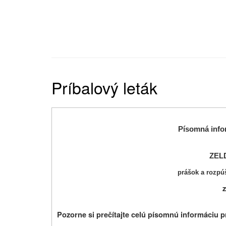
Príbalový leták
Písomná info
ZEL
prášok a rozpú
z
Pozorne si prečítajte celú písomnú informáciu p