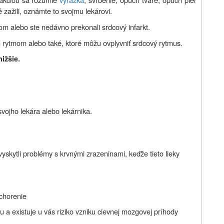
 zažili, oznámte to svojmu lekárovi.
om alebo ste nedávno prekonali srdcový infarkt.
 rytmom alebo také, ktoré môžu ovplyvniť srdcový rytmus.
ižšie.
svojho lekára alebo lekárnika.
vyskytli problémy s krvnými zrazeninami, keďže tieto lieky
ochorenie
 a existuje u vás riziko vzniku cievnej mozgovej príhody