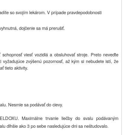
radíte so svojím lekárom. V prípade pravdepodobnosti
yhnutná, dojčenie sa má prerušiť.
chopnosť viesť vozidlá a obsluhovať stroje. Preto neveďte
ti vyžadujúce zvýšenú pozornosť, až kým si nebudete istí, že
tieto aktivity.
alu. Nesmie sa podávať do cievy.
ZELDOXU. Maximálne trvanie liečby do svalu podávaným
alu dlhšie ako 3 po sebe nasledujúce dni sa neštudovalo.