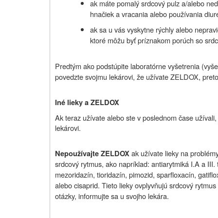
ak máte pomalý srdcový pulz a/alebo nedo
hnačiek a vracania alebo používania diure
ak sa u vás vyskytne rýchly alebo nepravi
ktoré môžu byť príznakom porúch so sr
Predtým ako podstúpite laboratórne vyšetrenia (vyše
povedzte svojmu lekárovi, že užívate ZELDOX, preto
Iné lieky a ZELDOX
Ak teraz užívate alebo ste v poslednom čase užívali, 
lekárovi.
ak užívate lieky na problém
Nepoužívajte ZELDOX
srdcový rytmus, ako napríklad:
antiarytmiká I.A a III.
mezoridazín, tioridazín, pimozid, sparfloxacín, gatifl
alebo cisaprid. Tieto lieky ovplyvňujú srdcový rytmus
otázky, informujte sa u svojho lekára.