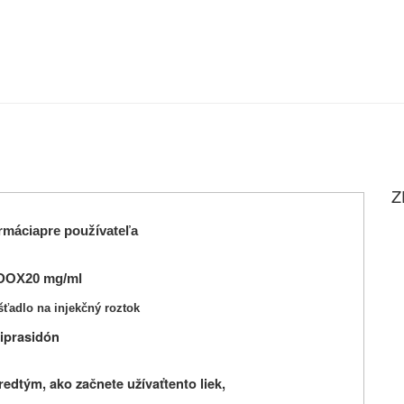
Z
rmácia
pre používateľa
DOX
20 mg/ml
šťadlo na injekčný roztok
iprasidón
redtým, ako začnete užívať
tento liek,