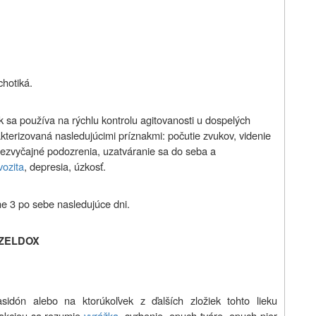
chotiká.
 sa používa na rýchlu kontrolu agitovanosti u dospelých
kterizovaná nasledujúcimi príznakmi: počutie zvukov, videnie
 nezvyčajné podozrenia, uzatváranie sa do seba a
vozita
, depresia, úzkosť.
 3 po sebe nasledujúce dni.
e ZELDOX
rasidón alebo na ktorúkoľvek z ďalších zložiek tohto lieku
eakciou sa rozumie
vyrážka
, svrbenie, opuch tváre, opuch pier