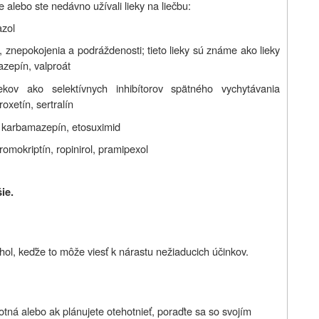
 alebo ste nedávno užívali lieky na liečbu:
azol
, znepokojenia a podráždenosti; tieto lieky sú známe ako lieky
azepín, valproát
iekov ako selektívnych inhibítorov spätného vychytávania
oxetín, sertralín
l, karbamazepín, etosuximid
omokriptín, ropinirol, pramipexol
ie.
l, keďže to môže viesť k nárastu nežiaducich účinkov.
hotná alebo ak plánujete otehotnieť, poraďte sa so svojím