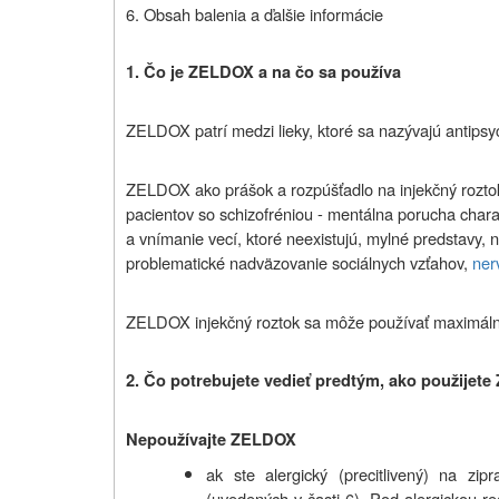
6. Obsah balenia a ďalšie informácie
1. Čo je ZELDOX a na čo sa používa
ZELDOX patrí medzi lieky, ktoré sa nazývajú antipsy
ZELDOX ako prášok a rozpúšťadlo na injekčný roztok
pacientov so schizofréniou - mentálna porucha chara
a vnímanie vecí, ktoré neexistujú, mylné predstavy,
problematické nadväzovanie sociálnych vzťahov,
ner
ZELDOX injekčný roztok sa môže používať maximálne
2. Čo potrebujete vedieť predtým, ako použijet
Nepoužívajte ZELDOX
ak ste alergický (precitlivený) na zip
(uvedených v časti 6). Pod alergickou r