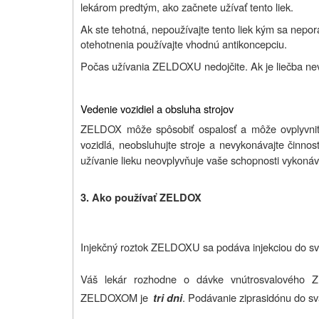
lekárom predtým, ako začnete užívať tento liek.
Ak ste tehotná, nepoužívajte tento liek kým sa nepo
otehotnenia používajte vhodnú antikoncepciu.
Počas užívania ZELDOXU nedojčite. Ak je liečba nev
Vedenie vozidiel a obsluha strojov
ZELDOX môže spôsobiť ospalosť a môže ovplyvniť s
vozidlá, neobsluhujte stroje a nevykonávajte činnos
užívanie lieku neovplyvňuje vaše schopnosti vykonávať 
3. Ako používať ZELDOX
Injekčný roztok ZELDOXU sa podáva injekciou do sv
Váš lekár rozhodne o dávke vnútrosvalového 
ZELDOXOM je
. Podávanie ziprasidónu do sv
tri dni