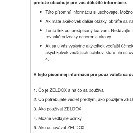
pretože obsahuje pre vás dôležité informácie.
Túto písomnú informáciu si uschovajte. Možno b
Ak máte akékoľvek ďalšie otázky, obráťte sa na
Tento liek bol predpísaný iba vám. Nedávajte
rovnaké príznaky ochorenia ako vy.
Ak sa u vás vyskytne akýkoľvek vedľajší účinok,
akýchkoľvek vedľajších účinkov, ktoré nie sú u
4.
V tejto písomnej informácii pre používateľa sa d
1. Čo je ZELDOX a na čo sa používa
2. Čo potrebujete vedieť predtým, ako použijete Z
3. Ako používať ZELDOX
4. Možné vedľajšie účinky
5. Ako uchovávať ZELDOX