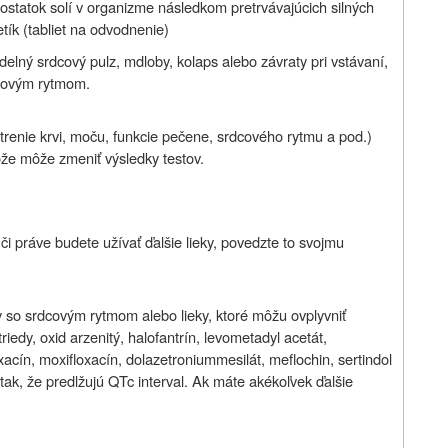
statok solí v organizme následkom pretrvávajúcich silných
tík (tabliet na odvodnenie)
delný srdcový pulz, mdloby, kolaps alebo závraty pri vstávaní,
dcovým rytmom.
trenie krvi, moču, funkcie pečene, srdcového rytmu a pod.)
že môže zmeniť výsledky testov.
či práve budete užívať ďalšie lieky, povedzte to svojmu
y so srdcovým rytmom alebo lieky, ktoré môžu ovplyvniť
 triedy, oxid arzenitý, halofantrín, levometadyl acetát,
oxacín, moxifloxacín, dolazetroniummesilát, meflochin, sertindol
 tak, že predlžujú QTc interval. Ak máte akékoľvek ďalšie