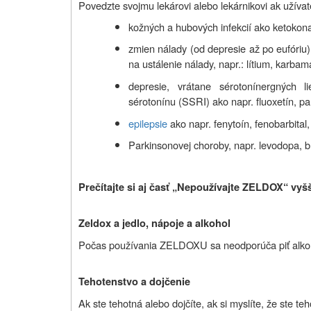
Povedzte svojmu lekárovi alebo lekárnikovi ak užívate
kožných a hubových infekcií ako ketokon
zmien nálady (od depresie až po eufóriu)
na ustálenie nálady, napr.: lítium, karbam
depresie, vrátane sérotonínergných l
sérotonínu (SSRI) ako napr. fluoxetín, par
epilepsie
ako napr. fenytoín, fenobarbita
Parkinsonovej choroby, napr. levodopa, br
Prečítajte si aj časť „Nepoužívajte ZELDOX“ vyšš
Zeldox a jedlo, nápoje a alkohol
Počas používania ZELDOXU sa neodporúča piť alkoho
Tehotenstvo a dojčenie
Ak ste tehotná alebo dojčíte, ak si myslíte, že ste te