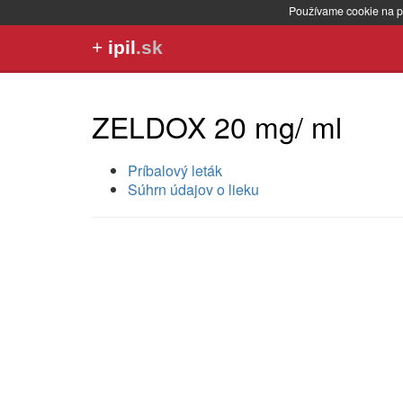
Používame cookie na p
+
ipil
.sk
ZELDOX 20 mg/ ml
Príbalový leták
Súhrn údajov o lieku