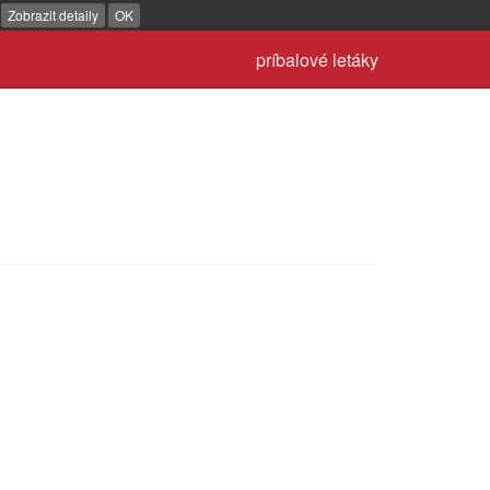
.
Zobrazit detaily
OK
príbalové letáky