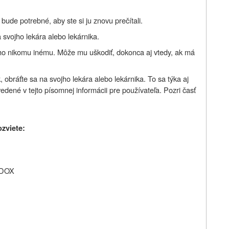
ude potrebné, aby ste si ju znovu prečítali.
 svojho lekára alebo lekárnika.
 ho nikomu inému. Môže mu uškodiť, dokonca aj vtedy, ak má
 obráťte sa na svojho lekára alebo lekárnika. To sa týka aj
vedené v tejto písomnej informácii pre používateľa. Pozri časť
ozviete:
ELDOX