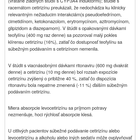
(vrátane žiadnych štúdií s CYP3A4 induktormi); štúdie s
racemátom cetirizínu preukázali,
že nedochádza ku klinicky
relevantným nežiaducim interakciám
(s pseudoefedrínom,
cimetidínom, ketokonazolom, erytromycínom, azitromycínom,
glipizidom a diazepamom). V štúdii s opakovanými dávkami
teofylínu (400 mg raz denne) sa pozoroval malý pokles
klírensu cetirizínu (16%), zatiaľ čo dostupnosť teofylínu sa
súbežným podávaním s cetirizínom nemenila.
V štúdii s viacnásobnými dávkami ritonaviru (600 mg dvakrát
denne) a cetirizínu (10 mg denne) bol rozsah expozície
cetirizínu zvýšený o približne 40 %, zatiaľ čo dispozícia
ritonaviru bola nepatrne zmenená (-11 %) ďalším súbežným
podávaním cetirizínu.
Miera absorpcie levocetirizínu sa príjmom potravy
nezmenšuje, hoci rýchlosť absorpcie klesá.
U citlivých pacientov súbežné podávanie cetirizínu alebo
levocetirizínu a alkoholu alebo iných sedatív môže ovplyvňovať