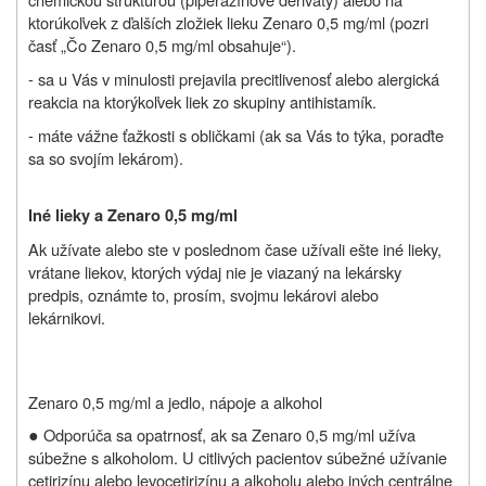
ktorúkoľvek z ďalších zložiek lieku Zenaro 0,5 mg/ml (pozri
časť „Čo Zenaro 0,5 mg/ml obsahuje“).
- sa u Vás v minulosti prejavila precitlivenosť alebo alergická
reakcia na ktorýkoľvek liek zo skupiny antihistamík.
- máte vážne ťažkosti s obličkami (ak sa Vás to týka, poraďte
sa so svojím lekárom).
Iné lieky a Zenaro 0,5 mg/ml
Ak užívate alebo ste v poslednom čase užívali ešte iné lieky,
vrátane liekov, ktorých výdaj nie je viazaný na lekársky
predpis, oznámte to, prosím, svojmu lekárovi alebo
lekárnikovi.
Zenaro 0,5 mg/ml a jedlo, nápoje a alkohol
●
Odporúča sa opatrnosť, ak sa Zenaro 0,5 mg/ml užíva
súbežne s alkoholom. U citlivých pacientov súbežné užívanie
cetirizínu alebo levocetirizínu a alkoholu alebo iných centrálne