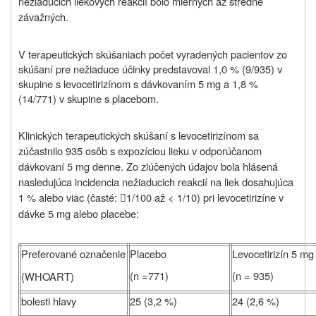
nežiaducich liekových reakcií bolo miernych až stredne
závažných.
V terapeutických skúšaniach počet vyradených pacientov zo
skúšaní pre nežiaduce účinky predstavoval 1,0 % (9/935) v
skupine s levocetirizínom s dávkovaním 5 mg a 1,8 %
(14/771) v skupine s placebom.
Klinických terapeutických skúšaní s levocetirizínom sa
zúčastnilo 935 osôb s expozíciou lieku v odporúčanom
dávkovaní 5 mg denne. Zo zlúčených údajov bola hlásená
nasledujúca incidencia nežiaducich reakcií na liek dosahujúca
1 % alebo viac (časté:
1/100 až < 1/10) pri levocetirizíne v

dávke 5 mg alebo placebe:
Preferované označenie
Placebo
Levocetirizín 5 mg
(n =771)
(n = 935)
(WHOART)
bolesti hlavy
25 (3,2 %)
24 (2,6 %)