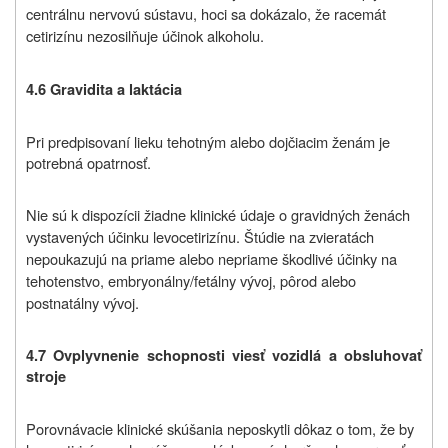
centrálnu nervovú sústavu, hoci sa dokázalo, že racemát
cetirizínu nezosilňuje účinok alkoholu.
4.6 Gravidita a laktácia
Pri predpisovaní lieku tehotným alebo dojčiacim ženám je
potrebná opatrnosť.
Nie sú k dispozícii žiadne klinické údaje o gravidných ženách
vystavených účinku levocetirizínu. Štúdie na zvieratách
nepoukazujú na priame alebo nepriame škodlivé účinky na
tehotenstvo, embryonálny/fetálny vývoj, pôrod alebo
postnatálny vývoj.
4.7 Ovplyvnenie schopnosti viesť vozidlá a obsluhovať
stroje
Porovnávacie klinické skúšania neposkytli dôkaz o tom, že by