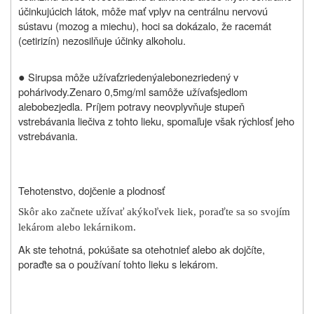
účinkujúcich látok, môže mať vplyv na centrálnu nervovú
sústavu (mozog a miechu), hoci sa dokázalo, že racemát
(cetirizín) nezosilňuje účinky alkoholu.
●
Sirup
sa
môže užívať
zriedený
alebo
nezriedený
v
pohári
vody.
Zenaro 0,5mg/ml sa
môže užívať
s
jedlom
alebo
bez
jedla
.
Príjem potravy neovplyvňuje stupeň
vstrebávania liečiva z tohto lieku, spomaľuje však rýchlosť jeho
vstrebávania.
Tehotenstvo, dojčenie a plodnosť
Skôr ako začnete užívať akýkoľvek liek, poraďte sa so svojím
lekárom alebo lekárnikom.
Ak ste tehotná, pokúšate sa otehotnieť alebo ak dojčíte,
poraďte sa o používaní tohto lieku s lekárom.