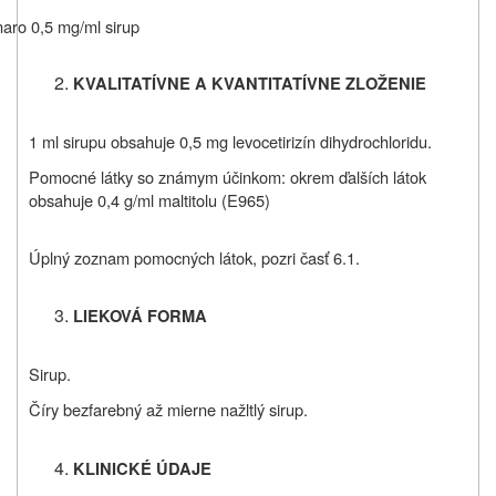
aro 0,5 mg/ml sirup
KVALITATÍVNE A KVANTITATÍVNE ZLOŽENIE
1 ml sirupu obsahuje 0,5 mg levocetirizín dihydrochloridu.
Pomocné látky so známym účinkom: okrem ďalších látok
obsahuje 0,4 g/ml maltitolu (E965)
Úplný zoznam pomocných látok, pozri časť 6.1.
LIEKOVÁ FORMA
Sirup.
Číry bezfarebný až mierne nažltlý sirup.
KLINICKÉ ÚDAJE