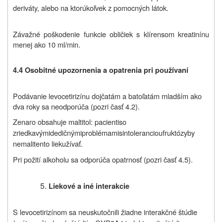
deriváty, alebo na ktorúkoľvek z pomocných látok.
Závažné poškodenie funkcie obličiek s klírensom kreatinínu
menej ako 10 ml/min.
4.4 Osobitné upozornenia a opatrenia pri používaní
Podávanie levocetirizínu dojčatám a batoľatám mladším ako
dva roky sa neodporúča (pozri časť 4.2).
Zenaro obsahuje maltitol: p
acienti
so
zriedkavými
dedičnými
problémami
s
intoleranciou
fruktózy
by
nemali
tento liek
užívať.
Pri požití alkoholu sa odporúča opatrnosť (pozri
časť 4.5
).
Liekové a iné interakcie
S levocetirizínom sa neuskutočnili žiadne interakčné štúdie