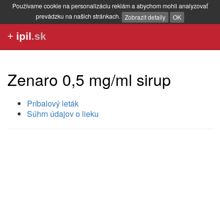
Používame cookie na personalizáciu reklám a abychom mohli analyzovať
prevádzku na našich stránkach.
Zobrazit detaily
OK
+
ipil
.sk
Zenaro 0,5 mg/ml sirup
Príbalový leták
Súhrn údajov o lieku