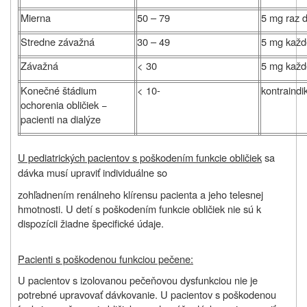
Mierna
50 – 79
5 mg raz 
Stredne závažná
30 – 49
5 mg každ
Závažná
< 30
5 mg každ
Konečné štádium
< 10-
kontraind
ochorenia obličiek −
pacienti na dialýze
U pediatrických pacientov s poškodením funkcie obličiek
sa
dávka musí upraviť individuálne so
zohľadnením renálneho klírensu pacienta a jeho telesnej
hmotnosti. U detí s poškodením funkcie obličiek nie sú k
dispozícii žiadne špecifické údaje.
Pacienti s poškodenou funkciou pečene:
U pacientov s izolovanou pečeňovou dysfunkciou nie je
potrebné upravovať dávkovanie. U pacientov s poškodenou