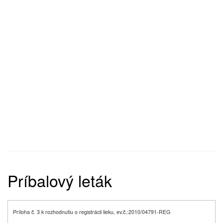
Príbalový leták
Príloha č. 3 k rozhodnutiu o registrácii lieku, ev.č.:
2010/04791-REG