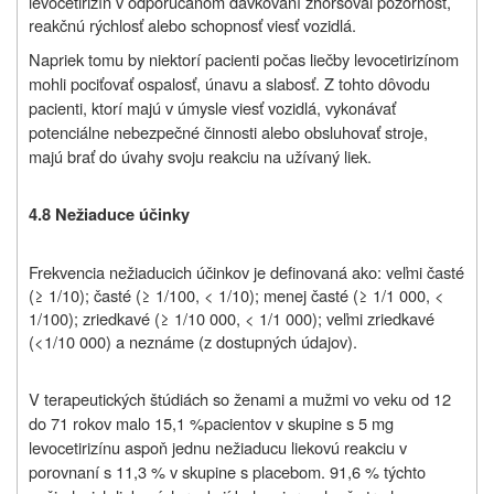
levocetirizín v odporúčanom dávkovaní zhoršoval pozornosť,
reakčnú rýchlosť alebo schopnosť viesť vozidlá.
Napriek tomu by niektorí pacienti počas liečby levocetirizínom
mohli pociťovať ospalosť, únavu a slabosť. Z tohto dôvodu
pacienti, ktorí majú v úmysle viesť vozidlá, vykonávať
potenciálne nebezpečné činnosti alebo obsluhovať stroje,
majú brať do úvahy svoju reakciu na užívaný liek.
4.8 Nežiaduce účinky
Frekvencia nežiaducich účinkov je definovaná ako: veľmi časté
(≥ 1/10); časté (≥ 1/100, < 1/10); menej časté (≥ 1/1 000, <
1/100); zriedkavé (≥ 1/10 000, < 1/1 000); veľmi zriedkavé
(<1/10 000) a neznáme (z dostupných údajov).
V terapeutických štúdiách so ženami a mužmi vo veku od 12
do 71 rokov malo 15,1 %
pacientov v skupine s 5 mg
levocetirizínu aspoň jednu nežiaducu liekovú reakciu v
porovnaní s 11,3 % v skupine s placebom. 91,6 % týchto