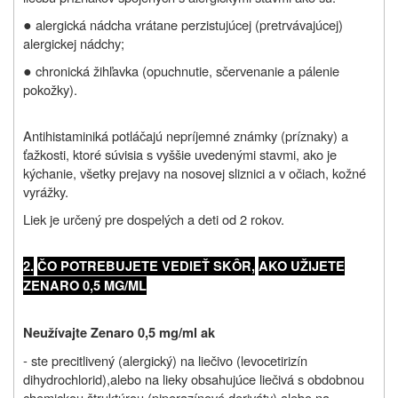
●
alergická nádcha
vrátane perzistujúcej (pretrvávajúcej)
alergickej nádchy;
●
chronická žihľavka (opuchnutie, sčervenanie a pálenie
pokožky).
Antihistaminiká potláčajú nepríjemné známky (príznaky) a
ťažkosti, ktoré súvisia s vyššie uvedenými stavmi, ako je
kýchanie, všetky prejavy na nosovej sliznici a v očiach, kožné
vyrážky.
Liek je určený pre dospelých a deti od 2 rokov.
2.
ČO POTREBUJETE VEDIEŤ SKÔR,
AKO UŽIJETE
ZENARO 0,5 MG/ML
Neužívajte Zenaro 0,5 mg/ml ak
- ste precitlivený (alergický) na liečivo (l
evocetirizín
dihydrochlorid),
alebo na lieky obsahujúce liečivá s obdobnou
chemickou štruktúrou (piperazínové deriváty) alebo na