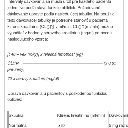
Intervaly dávkovania sa musia určiť pre každého pacienta
jednotlivo podľa stavu funkcie obličiek. Požadované
dávkovanie upravte podľa nasledujúcej tabuľky. Na použitie
tejto dávkovacej tabuľky je potrebné stanoviť u pacienta
klírens kreatinínu (CL
) v ml/min. CL
(ml/min) možno
CR
CR
vypočítať z hodnoty sérového kreatinínu (mg/dl) pomocou
nasledujúceho vzorca:
[140 – vek (roky)] x telesná hmotnosť (kg)
CL
= ––––––––––––––––––––––––––––––––––– (x 0,85
CR
pre ženy)
72 x sérový kreatinín (mg/dl)
Úprava dávkovania u pacientov s poškodenou funkciou
obličiek:
Skupina
Klírens kreatinínu (ml/min)
Dávkovani
Normálna
5 mg raz 
80