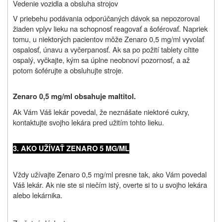
Vedenie vozidla a obsluha strojov
V priebehu podávania odporúčaných dávok sa nepozoroval
žiaden vplyv lieku na schopnosť reagovať
a šoférovať. Napriek
tomu, u niektorých pacientov môže Zenaro 0,5 mg/ml vyvolať
ospalosť, únavu a vyčerpanosť.
Ak sa po požití tablety cítite
ospalý, vyčkajte, kým sa úplne neobnoví pozornosť, a až
potom šoférujte a obsluhujte stroje.
Zenaro 0,5 mg/ml obsahuje maltitol.
Ak Vám Váš lekár povedal, že neznášate niektoré cukry,
kontaktujte svojho lekára pred užitím tohto lieku.
3. AKO UŽÍVAŤ ZENARO 5 MG/ML
Vždy užívajte Zenaro 0,5 mg/ml presne tak, ako Vám povedal
Váš lekár. Ak nie ste si niečím istý, overte si to u svojho lekára
alebo lekárnika.