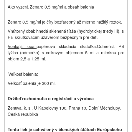
Ako vyzerá Zenaro 0,5 mg/ml a obsah balenia
Zenaro 0,5 mg/ml je č
íry bezfarebný až mierne nažltlý roztok.
Vnútorný obal
: hnedá sklenená fľaša (hydrolytickej triedy III), s
PE skrutkovacím uzáverom bezpečným pre deti.
Vonkajší obal:
papierová skladacia škatuľka.
Odmerná PS
lyžica (odmerka) s celkovým objemom 5 ml a mierkou pre
objem 2,5 a 1,25 ml.
Veľkosť balenia:
Veľkosť balenia je
200 ml.
Držiteľ rozhodnutia o registrácii a výrobca
Zentiva, k. s., U Kabelovny 130, Praha 10, Dolní Měcholupy,
Česká republika
Tento liek je schválený v členských štátoch Európskeho