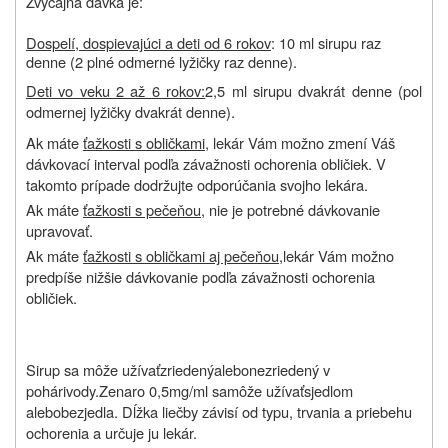
Zvyčajná dávka je:
Dospelí, dospievajúci a deti od 6 rokov
: 10 ml sirupu raz
denne (2 plné odmerné lyžičky raz denne).
Deti vo veku 2 až 6 rokov:
2,5 ml sirupu dvakrát denne (pol
odmernej lyžičky dvakrát denne).
Ak máte
ťažkosti s obličkami
, lekár Vám možno zmení Váš
dávkovací interval podľa závažnosti ochorenia obličiek. V
takomto prípade dodržujte odporúčania svojho lekára.
Ak máte
ťažkosti s pečeňou
, nie je potrebné dávkovanie
upravovať.
Ak máte
ťažkosti s obličkami aj pečeňou,
lekár Vám možno
predpíše nižšie dávkovanie podľa závažnosti ochorenia
obličiek.
Sirup sa
môže užívať
zriedený
alebo
nezriedený
v
pohári
vody.
Zenaro 0,5mg/ml sa
môže užívať
s
jedlom
alebo
bez
jedla
.
Dĺžka liečby závisí od typu, trvania a priebehu
ochorenia a určuje ju lekár.