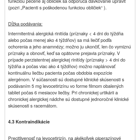
funkciou pečene aj obličiek sa odporúča dávkovanie upraviť
(pozri „Pacienti s poškodenou funkciou obličiek“ ).
Dĺžka podávania:
Intermitentná alergická rinitída (príznaky < 4 dni do týždňa
alebo počas menej ako 4 týždňov) sa má liečiť podľa
ochorenia a jeho anamnézy; možno ju ukončiť, len čo vymiznú
príznaky a obnoviť, keď sa opätovne prejavia príznaky. V
prípade perzistentnej alergickej rinitídy (príznaky > 4 dni do
týždňa a počas viac ako 4 týždňov) možno naplánovať
kontinuálnu liečbu pacienta počas obdobia expozície
alergénom. V súčasnosti sú dostupné klinické skúsenosti s
podávaním 5 mg levocetirizínu vo forme filmom obalených
tabliet počas 6 mesiacov liečby. Pri chronickej urtikárii a
chronickej alergickej nádche sú dostupné jednoročné klinické
skúsenosti s racemátom.
4.3 Kontraindikácie
Precitlivenosť na levocetirizín, na akékoľvek piperazínové