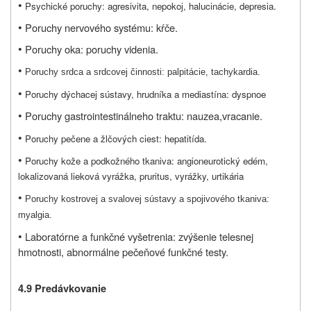
•
Psychické poruchy: agresivita, nepokoj, halucinácie, depresia.
•
Poruchy nervového systému: kŕče.
•
Poruchy oka: poruchy videnia.
•
Poruchy srdca a srdcovej činnosti: palpitácie, tachykardia.
•
Poruchy dýchacej sústavy, hrudníka a mediastína: dyspnoe
•
Poruchy gastrointestinálneho traktu: nauzea,
vracanie.
•
Poruchy pečene a žlčových ciest: hepatitída.
•
Poruchy kože a podkožného tkaniva: angioneurotický edém,
lokalizovaná lieková vyrážka, pruritus, vyrážky, urtikária
•
Poruchy kostrovej a svalovej sústavy a spojivového tkaniva:
myalgia.
•
Laboratórne a funkčné vyšetrenia: zvýšenie telesnej
hmotnosti
,
abnormálne pečeňové funkčné testy
.
4.9 Predávkovanie