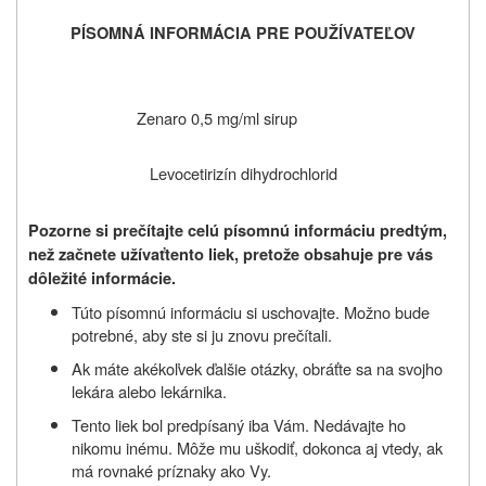
PÍSOMNÁ INFORMÁCIA PRE POUŽÍVATEĽOV
Zenaro 0,5 mg/ml sirup
Levocetirizín dihydrochlorid
Pozorne si prečítajte celú písomnú informáciu predtým,
než začnete užívať
tento liek, pretože obsahuje pre vás
dôležité informácie.
Túto písomnú informáciu si uschovajte. Možno bude
potrebné, aby ste si ju znovu prečítali.
Ak máte akékoľvek ďalšie otázky, obráťte sa na svojho
lekára alebo lekárnika.
Tento liek bol predpísaný iba Vám. Nedávajte ho
nikomu inému. Môže mu uškodiť, dokonca aj vtedy, ak
má rovnaké príznaky ako Vy.