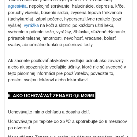
agresivita
, nepokojné správanie, halucinácie, depresia, kŕče,
poruchy videnia, búšenie srdca, zvýšená tepová frekvencia
(tachykardia), zápal pečene, hypersenzitívne reakcie (pozri
vyššie),
vyrážka
na koži a sliznici po každom užití lieku,
svrbenie a pálenie kože, vyrážky, žihľavka, sťažené dýchanie,
prírastok telesnej hmotnosti, nevoľnosť, vracanie, bolesť
svalov, abnormálne funkčné pečeňové testy.
Ak začnete pociťovať akýkoľvek vedľajší účinok ako závažný
alebo ak spozorujete vedľajšie účinky, ktoré nie sú uvedené v
tejto písomnej informácii pre používateľov, povedzte to,
prosím, svojmu lekárovi alebo lekárnikovi.
5. AKO UCHOVÁVAŤ ZENARO 0,5 MG/ML
Uchovávajte mimo dohľadu a dosahu detí.
Uchovávajte pri teplote do 25 ºC a spotrebujte do 6 mesiacov
po otvorení.
Nepoužívajte Zenaro 0,5 mg/ml po dátume exspirácie, ktorý je