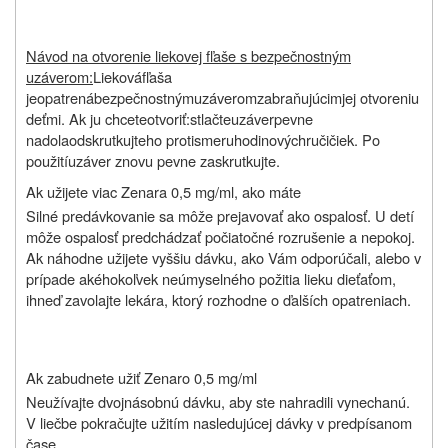
Návod na otvorenie liekovej fľaše s bezpečnostným
uzáverom:
Lieková
fľaša
je
opatrená
bezpečnostným
uzáverom
zabraňujúcim
jej
otvoreniu
deťmi
.
Ak ju chcete
otvoriť:
stlačte
uzáver
pevne
nadol
a
odskrutkujte
ho
proti
smeru
hodinových
ručičiek
.
Po
použití
uzáver znovu pevne zaskrutkujte.
Ak užijete viac Zenara 0,5 mg/ml, ako máte
Silné predávkovanie sa môže prejavovať ako ospalosť. U detí
môže ospalosť predchádzať počiatočné rozrušenie a nepokoj.
Ak náhodne užijete vyššiu dávku, ako Vám odporúčali, alebo v
prípade akéhokoľvek neúmyselného požitia lieku dieťaťom,
ihneď zavolajte lekára, ktorý rozhodne o ďalších opatreniach.
Ak zabudnete užiť Zenaro 0,5 mg/ml
Neužívajte dvojnásobnú dávku, aby ste nahradili vynechanú.
V liečbe pokračujte užitím nasledujúcej dávky v predpísanom
čase.