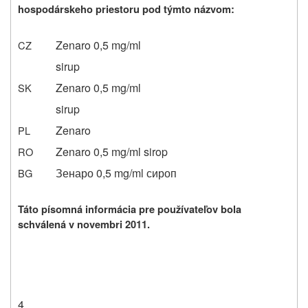
hospodárskeho priestoru pod týmto názvom:
Zenaro 0,5 mg/ml
CZ
sirup
Zenaro 0,5 mg/ml
SK
sirup
Zenaro
PL
Zenaro 0,5 mg/ml sirop
RO
Зенаро 0,5 mg/ml сироп
BG
Táto písomná informácia pre používateľov bola
schválená v novembri 2011.
4