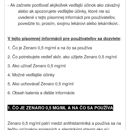
- Ak začnete pociťovať akýkoľvek vedľajší účinok ako závažný
alebo ak spozorujete vedľajšie účinky, ktoré nie sú
uvedené v tejto písomnej informácii pre používateľov,
povedzte to, prosím, svojmu lekárovi alebo lekárnikovi..
:
V tejto písomnej informácii pre používateľov sa dozviete
1. Čo je Zenaro 0,5 mg/ml a na čo sa používa
2. Čo potrebujete vedieť skôr, ako užijete Zenaro 0,5 mg/ml
3. Ako užívať Zenaro 0,5 mg/ml
4. Možné vedľajšie účinky
5. Ako uchovávať Zenaro 0,5 mg/ml
6. Obsah balenia a ďalšie informácie
1. ČO JE ZENARO 0,5 MG/ML A NA ČO SA POUŽÍVA
Zenaro 0,5 mg/ml patrí medzi antihistaminiká a používa sa na
liečbu príznakov spojených s alergickými stavmi ako sú: