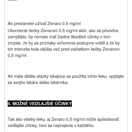
Ak prestanete užívať Zenaro 0,5 mg/ml
Ukončenie liečby Zenarom 0,5 mg/ml skôr, ako sa pôvodne
zamýšľalo, by nemalo mať žiadne škodlivé účinky v tom
zmysle, že by sa príznaky ochorenia postupne vrátili a že by
ich intenzita bola väčšia než pred začiatkom liečby Zenarom
0,5 mg/ml.
Ak máte ďalšie otázky týkajúce sa použitia tohto lieku, opýtajte
sa svojho lekára alebo lekárnika.
4. MOŽNÉ VEDĽAJŠIE ÚČINKY
Tak ako všetky lieky, aj Zenaro 0,5 mg/ml môže spôsobovať
vedľajšie účinky, hoci sa neprejavia u každého.