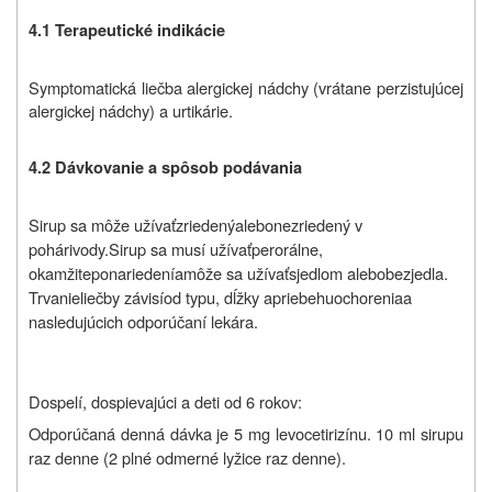
4.1 Terapeutické indikácie
Symptomatická liečba alergickej nádchy (vrátane perzistujúcej
alergickej nádchy) a urtikárie.
4.2 Dávkovanie a spôsob podávania
Sirup sa
môže užívať
zriedený
alebo
nezriedený
v
pohári
vody.
Sirup
sa musí užívať
perorálne
,
okamžite
po
nariedení
a
môže sa užívať
s
jedlom alebo
bez
jedla
.
Trvanie
liečby závisí
od typu
,
dĺžky a
priebehu
ochorenia
a
nasledujúcich
odporúčaní lekára.
Dospelí, dospievajúci a deti od 6 rokov:
Odporúčaná denná dávka je 5 mg levocetirizínu. 10 ml sirupu
raz denne (2 plné odmerné lyžice raz denne).