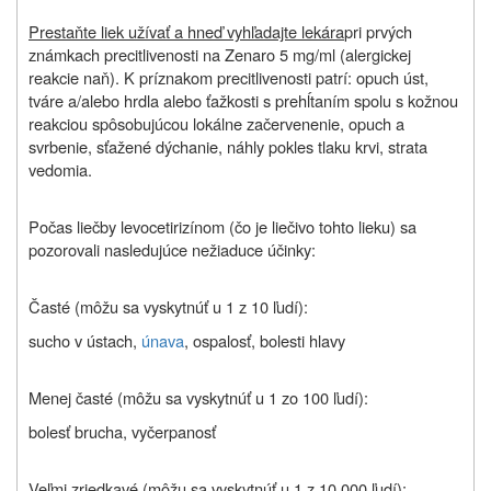
Prestaňte liek užívať a hneď vyhľadajte lekára
pri prvých
známkach precitlivenosti na Zenaro 5 mg/ml (alergickej
reakcie naň). K príznakom precitlivenosti patrí: opuch úst,
tváre a/alebo hrdla alebo ťažkosti s prehĺtaním spolu s kožnou
reakciou spôsobujúcou lokálne začervenenie, opuch a
svrbenie, sťažené dýchanie, náhly pokles tlaku krvi, strata
vedomia.
Počas liečby levocetirizínom (čo je liečivo tohto lieku) sa
pozorovali nasledujúce nežiaduce účinky:
Časté (môžu sa vyskytnúť u 1 z 10 ľudí):
sucho v ústach,
únava
, ospalosť, bolesti hlavy
Menej časté (môžu sa vyskytnúť u 1 zo 100 ľudí):
bolesť brucha, vyčerpanosť
Veľmi zriedkavé (môžu sa vyskytnúť u 1 z 10 000 ľudí):