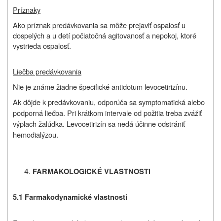
Príznaky
Ako príznak predávkovania sa môže prejaviť ospalosť u
dospelých a u detí počiatočná agitovanosť a nepokoj, ktoré
vystrieda ospalosť.
Liečba predávkovania
Nie je známe žiadne špecifické antidotum levocetirizínu.
Ak dôjde k predávkovaniu, odporúča sa symptomatická alebo
podporná liečba. Pri krátkom intervale od požitia treba zvážiť
výplach žalúdka. Levocetirizín sa nedá účinne odstrániť
hemodialýzou.
FARMAKOLOGICKÉ VLASTNOSTI
5.1 Farmakodynamické vlastnosti