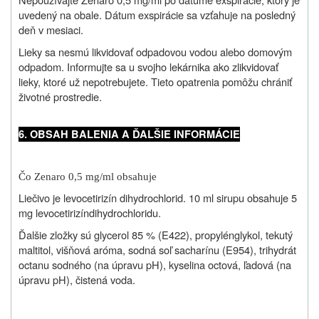
uvedený na obale. Dátum exspirácie sa vzťahuje na posledný
deň v mesiaci.
Lieky sa nesmú likvidovať odpadovou vodou alebo domovým
odpadom. Informujte sa u svojho lekárnika ako zlikvidovať
lieky, ktoré už nepotrebujete. Tieto opatrenia pomôžu chrániť
životné prostredie.
6. OBSAH BALENIA A ĎALŠIE INFORMÁCIE
Čo Zenaro 0,5 mg/ml obsahuje
Liečivo je l
evocetirizín dihydrochlorid. 10 ml sirupu obsahuje 5
mg
levocetirizín
dihydrochloridu.
Ďalšie zložky sú glycerol 85 % (E422), propylénglykol, tekutý
maltitol, višňová aróma, sodná soľ sacharínu (E954), trihydrát
octanu sodného (na úpravu pH), kyselina octová, ľadová (na
úpravu pH), čistená voda.