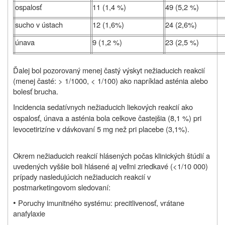
ospalosť
11 (1,4 %)
49 (5,2 %)
sucho v ústach
12 (1,6%)
24 (2,6%)
únava
9 (1,2 %)
23 (2,5 %)
Ďalej bol pozorovaný menej častý výskyt nežiaducich reakcií
(menej časté: > 1/1000, < 1/100) ako napríklad asténia alebo
bolesť brucha.
Incidencia sedatívnych nežiaducich liekových reakcií ako
ospalosť, únava a asténia bola celkove častejšia (8,1 %) pri
levocetirizíne v dávkovaní 5 mg než pri placebe (3,1%).
Okrem nežiaducich reakcií hlásených počas klinických štúdií a
uvedených vyššie boli hlásené aj veľmi zriedkavé (<1/10 000)
prípady nasledujúcich nežiaducich reakcií v
postmarketingovom sledovaní:
•
Poruchy imunitného systému: precitlivenosť, vrátane
anafylaxie