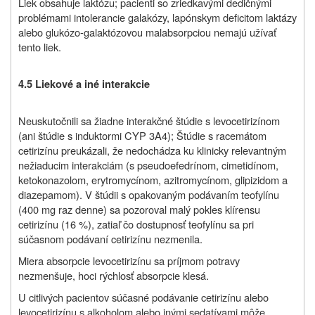
Liek obsahuje laktózu; pacienti so zriedkavými dedičnými
problémami intolerancie galakózy, lapónskym deficitom laktázy
alebo glukózo-galaktózovou malabsorpciou nemajú užívať
tento liek.
4.5 Liekové a iné interakcie
Neuskutočnili sa žiadne interakčné štúdie s levocetirizínom
(ani štúdie s induktormi CYP 3A4); Štúdie s racemátom
cetirizínu preukázali, že nedochádza ku klinicky relevantným
nežiaducim interakciám (s pseudoefedrínom, cimetidínom,
ketokonazolom, erytromycínom, azitromycínom, glipizidom a
diazepamom). V štúdii s opakovaným podávaním teofylínu
(400 mg raz denne) sa pozoroval malý pokles klírensu
cetirizínu (16 %), zatiaľ čo dostupnosť teofylínu sa pri
súčasnom podávaní cetirizínu nezmenila.
Miera absorpcie levocetirizínu sa príjmom potravy
nezmenšuje, hoci rýchlosť absorpcie klesá.
U citlivých pacientov súčasné podávanie cetirizínu alebo
levocetirizínu s alkoholom alebo inými sedatívami môže