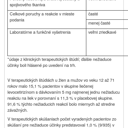
spojivového tkaniva
Celkové poruchy a reakcie v mieste
časté
podania
menej časté
Laboratórne a funkčné vyšetrenia
veľmi zriedkavé
*údaje z klinických terapeutických štúdií; ďalšie nežiaduce
účinky boli hlásené po uvedení na trh.
V terapeutických štúdiách u žien a mužov vo veku 12 až 71
rokov malo 15,1 % pacientov v skupine liečenej
levocetirizínom s dávkovaním 5 mg najmenej jednu nežiaducu
reakciu na liek v porovnaní s 11,3 % v placebovej skupine.
91,6 % týchto nežiaducich reakcií bolo miernych až stredne
závažných.
V terapeutických skúšaniach počet vyradených pacientov zo
skúšaní pre nežiaduce účinky predstavoval 1,0 % (9/935) v