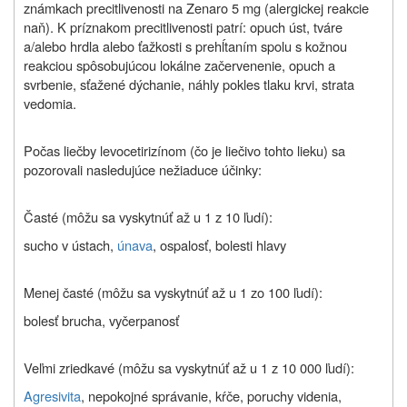
známkach precitlivenosti na Zenaro 5 mg (alergickej reakcie
naň). K príznakom precitlivenosti patrí: opuch úst, tváre
a/alebo hrdla alebo ťažkosti s prehĺtaním spolu s kožnou
reakciou spôsobujúcou lokálne začervenenie, opuch a
svrbenie, sťažené dýchanie, náhly pokles tlaku krvi, strata
vedomia.
Počas liečby levocetirizínom (čo je liečivo tohto lieku) sa
pozorovali nasledujúce nežiaduce účinky:
Časté (môžu sa vyskytnúť až u 1 z 10 ľudí):
sucho v ústach,
únava
, ospalosť, bolesti hlavy
Menej časté (môžu sa vyskytnúť až u 1 zo 100 ľudí):
bolesť brucha, vyčerpanosť
Veľmi zriedkavé (môžu sa vyskytnúť až u 1 z 10 000 ľudí):
Agresivita
, nepokojné správanie, kŕče, poruchy videnia,