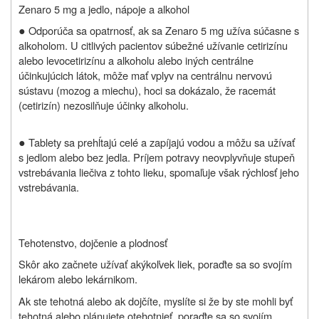
Zenaro 5 mg a jedlo, nápoje a alkohol
●
Odporúča sa opatrnosť, ak sa Zenaro 5 mg užíva súčasne s
alkoholom. U citlivých pacientov súbežné užívanie cetirizínu
alebo levocetirizínu a alkoholu alebo iných centrálne
účinkujúcich látok, môže mať vplyv na centrálnu nervovú
sústavu (mozog a miechu), hoci sa dokázalo, že racemát
(cetirizín) nezosilňuje účinky alkoholu.
●
Tablety sa prehĺtajú celé a zapíjajú vodou a môžu sa užívať
s jedlom alebo bez jedla. Príjem potravy neovplyvňuje stupeň
vstrebávania liečiva z tohto lieku, spomaľuje však rýchlosť jeho
vstrebávania.
Tehotenstvo, dojčenie a plodnosť
Skôr ako začnete užívať akýkoľvek liek, poraďte sa so svojím
lekárom alebo lekárnikom.
Ak ste tehotná alebo ak dojčíte, myslíte si že by ste mohli byť
tehotná alebo plánujete otehotnieť, poraďte sa so svojím