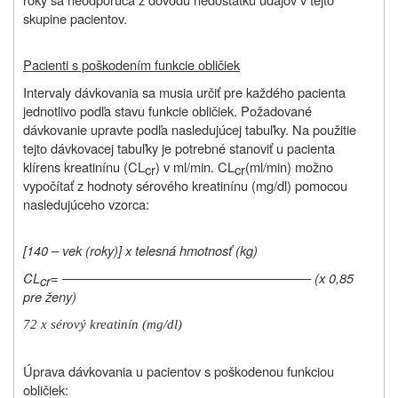
skupine pacientov.
Pacienti s poškodením funkcie obličiek
Intervaly dávkovania sa musia určiť pre každého pacienta
jednotlivo podľa stavu funkcie obličiek. Požadované
dávkovanie upravte podľa nasledujúcej tabuľky. Na použitie
tejto dávkovacej tabuľky je potrebné stanoviť u pacienta
klírens kreatinínu (CL
) v ml/min. CL
(ml/min) možno
cr
cr
vypočítať z hodnoty sérového kreatinínu (mg/dl) pomocou
nasledujúceho vzorca:
[140 – vek (roky)] x telesná hmotnosť (kg)
CL
= ––––––––––––––––––––––––––––––––––– (x 0,85
cr
pre ženy)
72 x sérový kreatinín (mg/dl)
Úprava dávkovania u pacientov s poškodenou funkciou
obličiek: