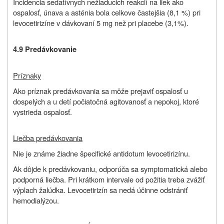
Incidencia sedatívnych nežiaducich reakcií na liek ako
ospalosť, únava a asténia bola celkove častejšia (8,1 %) pri
levocetirizíne v dávkovaní 5 mg než pri placebe (3,1%).
4.9 Predávkovanie
Príznaky
Ako príznak predávkovania sa môže prejaviť ospalosť u
dospelých a u detí počiatočná agitovanosť a nepokoj, ktoré
vystrieda ospalosť.
Liečba predávkovania
Nie je známe žiadne špecifické antidotum levocetirizínu.
Ak dôjde k predávkovaniu, odporúča sa symptomatická alebo
podporná liečba. Pri krátkom intervale od požitia treba zvážiť
výplach žalúdka. Levocetirizín sa nedá účinne odstrániť
hemodialýzou.