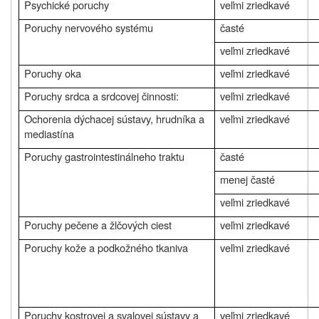
Psychické poruchy
veľmi zriedkavé
Poruchy nervového systému
časté
veľmi zriedkavé
Poruchy oka
veľmi zriedkavé
Poruchy srdca a srdcovej činnosti:
veľmi zriedkavé
Ochorenia dýchacej sústavy, hrudníka a
veľmi zriedkavé
mediastína
Poruchy gastrointestinálneho traktu
časté
menej časté
veľmi zriedkavé
Poruchy pečene a žlčových ciest
veľmi zriedkavé
Poruchy kože a podkožného tkaniva
veľmi zriedkavé
Poruchy kostrovej a svalovej sústavy a
veľmi zriedkavé