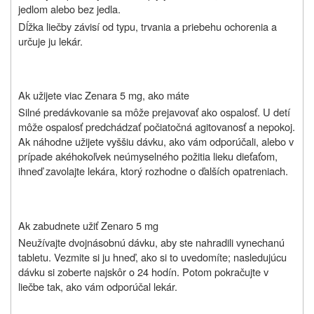
jedlom alebo bez jedla.
Dĺžka liečby závisí od typu, trvania a priebehu ochorenia a
určuje ju lekár.
Ak užijete viac Zenara 5 mg, ako máte
Silné predávkovanie sa môže prejavovať ako ospalosť. U detí
môže ospalosť predchádzať počiatočná agitovanosť a nepokoj.
Ak náhodne užijete vyššiu dávku, ako vám odporúčali, alebo v
prípade akéhokoľvek neúmyselného požitia lieku dieťaťom,
ihneď zavolajte lekára, ktorý rozhodne o ďalších opatreniach.
Ak zabudnete užiť Zenaro 5 mg
Neužívajte dvojnásobnú dávku, aby ste nahradili vynechanú
tabletu. Vezmite si ju hneď, ako si to uvedomíte; nasledujúcu
dávku si zoberte najskôr o 24 hodín. Potom pokračujte v
liečbe tak, ako vám odporúčal lekár.