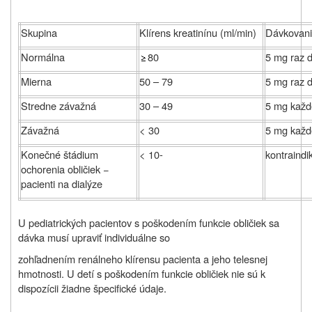
Skupina
Klírens kreatinínu (ml/min)
Dávkovani
Normálna
80
5 mg raz 
Mierna
50 – 79
5 mg raz 
Stredne závažná
30 – 49
5 mg každ
Závažná
< 30
5 mg každ
Konečné štádium
< 10-
kontraind
ochorenia obličiek −
pacienti na dialýze
U pediatrických pacientov s poškodením funkcie obličiek sa
dávka musí upraviť individuálne so
zohľadnením renálneho klírensu pacienta a jeho telesnej
hmotnosti. U detí s poškodením funkcie obličiek nie sú k
dispozícii žiadne špecifické údaje.