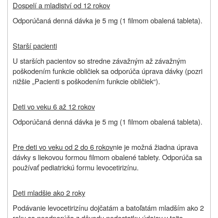
Dospelí a mladiství od 12 rokov
Odporúčaná denná dávka je 5 mg (1 filmom obalená tableta).
Starší pacienti
U starších pacientov so stredne závažným až závažným
poškodením funkcie obličiek sa odporúča úprava dávky (pozri
nižšie „Pacienti s poškodením funkcie obličiek“).
Deti vo veku 6 až 12 rokov
Odporúčaná denná dávka je 5 mg (1 filmom obalená tableta).
Pre deti vo veku od 2 do 6 rokov
nie je možná žiadna úprava
dávky s liekovou formou filmom obalené tablety. Odporúča sa
používať pediatrickú formu levocetirizínu.
Deti mladšie ako 2 roky
Podávanie levocetirizínu dojčatám a batoľatám mladším ako 2
roky sa neodporúča z dôvodu nedostatku údajov v tejto