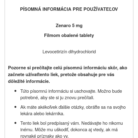
PÍSOMNÁ INFORMÁCIA PRE POUŽÍVATEĽOV
Zenaro 5 mg
Filmom obalené tablety
Levocetirizín dihydrochlorid
Pozorne si prečítajte celú písomnú informáciu skôr, ako
začnete užívať
tento liek, pretože obsahuje pre vás
dôležité informácie.
Túto písomnú informáciu si uschovajte. Možno bude
potrebné, aby ste si ju znovu prečítali.
Ak máte akékoľvek ďalšie otázky, obráťte sa na svojho
lekára alebo lekárnika.
Tento liek bol predpísaný vám. Nedávajte ho nikomu
inému. Môže mu uškodiť, dokonca aj vtedy, ak má
rovnaké príznaky ako vy.