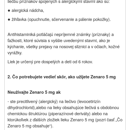
liečbu príznakov spojených s alergickými stavmi ako sú:
●
alergická nádcha,
●
žihľavka (opuchnutie, sčervenanie a pálenie pokožky).
Antihistaminiká potláčajú nepríjemné známky (príznaky) a
ťažkosti, ktoré súvisia s vyššie uvedenými stavmi, ako je
kýchanie, všetky prejavy na nosovej sliznici a v očiach, kožné
vyrážky.
Liek je určený pre dospelých a deti od 6 rokov.
2. Čo potrebujete vedieť skôr, ako užijete Zenaro 5 mg
Neužívajte Zenaro 5 mg ak
- ste precitlivený (alergický) na liečivo (l
evocetirizín
dihydrochlorid),
alebo na lieky obsahujúce liečivá s obdobnou
chemickou štruktúrou (piperazínové deriváty) alebo na
ktorúkoľvek z ďalších zložiek lieku Zenaro 5 mg (pozri časť „Čo
Zenaro 5 mg obsahuje“).