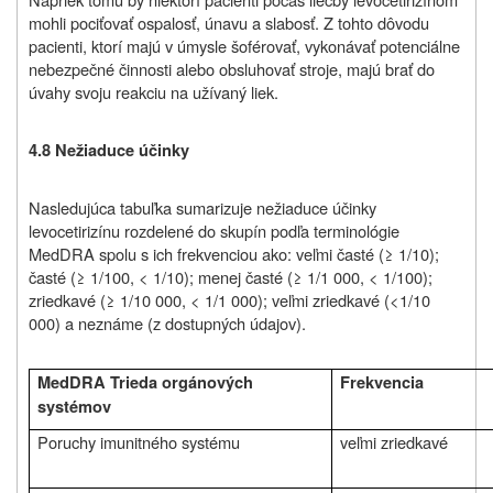
mohli pociťovať ospalosť, únavu a slabosť. Z tohto dôvodu
pacienti, ktorí majú v úmysle šoférovať, vykonávať potenciálne
nebezpečné činnosti alebo obsluhovať stroje, majú brať do
úvahy svoju reakciu na užívaný liek.
4.8 Nežiaduce účinky
Nasledujúca tabuľka sumarizuje nežiaduce účinky
levocetirizínu rozdelené do skupín podľa terminológie
MedDRA spolu s ich frekvenciou ako: veľmi časté (≥ 1/10);
časté (≥ 1/100, < 1/10); menej časté (≥ 1/1 000, < 1/100);
zriedkavé (≥ 1/10 000, < 1/1 000); veľmi zriedkavé (<1/10
000) a neznáme (z dostupných údajov).
MedDRA Trieda orgánových
Frekvencia
systémov
Poruchy imunitného systému
veľmi zriedkavé