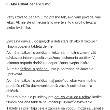
3. Ako užívať Zenaro 5 mg
Vždy užívajte Zenaro 5 mg presne tak, ako vám povedal váš
lekár. Ak nie ste si niečím istý, overte si to u svojho lekára
alebo lekárnika.
Zvyčajná dávka
u dospelých a detí starších ako 6 rokov
je 1
filmom obalená tableta denne.
Ak máte
ťažkosti s obličkami
, lekár vám možno zmení váš
dávkovací interval podľa závažnosti ochorenia obličiek. V
takomto prípade dodržujte odporúčania svojho lekára.
Ak máte
ťažkosti s pečeňou
, nie je potrebné dávkovanie
upravovať.
Ak máte
ťažkosti s obličkami aj pečeňou,
lekár vám možno
predpíše nižšie dávkovanie podľa závažnosti ochorenia
obličiek.
Zenaro 5 mg nie je určený pre
deti vo veku do 6 rokov
, keďže
filmom obalená tableta neumožňuje upraviť dávkovanie.
Tablety sa prehĺtajú celé a zapíjajú sa vodou; môžu sa užívať s