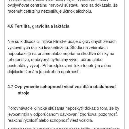
ovplyvňovať centrálnu nervovú sústavu, hoci sa dokázalo, že
racemát cetirizínu nezosilňuje účinok alkoholu.
4.6 Fertilita, gravidita a laktácia
Nie sú k dispozícii nijaké klinické údaje o gravidných ženách
vystavených účinku levocetirizínu. Štúdie na zvieratách
nepoukazujú na priame alebo nepriame škodlivé účinky na
tehotenstvo, embryonálny/fetálny vývoj, pôrod alebo
postnatálny vývoj . Pri predpisovaní lieku tehotným alebo
dojčiacim ženám je potrebná opatrnosť.
4.7 Ovplyvnenie schopnosti viesť vozidlá a obsluhovať
stroje
Porovnávacie klinické skúšania neposkytli dôkaz o tom, že by
levocetirizín v odporúčanom dávkovaní zhoršoval pozornosť,
reakčnú rýchlosť alebo schopnosť viesť vozidlá.
Napriek tomu by niektorí pacienti počas liečby levocetirizínom