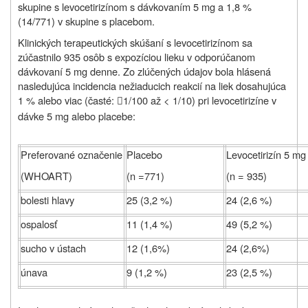
skupine s levocetirizínom s dávkovaním 5 mg a 1,8 %
(14/771) v skupine s placebom.
Klinických terapeutických skúšaní s levocetirizínom sa
zúčastnilo 935 osôb s expozíciou lieku v odporúčanom
dávkovaní 5 mg denne. Zo zlúčených údajov bola hlásená
nasledujúca incidencia nežiaducich reakcií na liek dosahujúca
1 % alebo viac (časté:
1/100 až < 1/10) pri levocetirizíne v

dávke 5 mg alebo placebe:
Preferované označenie
Placebo
Levocetirizín 5 mg
(WHOART)
(n =771)
(n = 935)
bolesti hlavy
25 (3,2 %)
24 (2,6 %)
ospalosť
11 (1,4 %)
49 (5,2 %)
sucho v ústach
12 (1,6%)
24 (2,6%)
únava
9 (1,2 %)
23 (2,5 %)