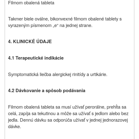
Filmom obalená tableta
Takmer biele oválne, bikonvexné filmom obalené tablety s
vyrazeným písmenom „e“ na jednej strane.
4. KLINICKÉ ÚDAJE
4.1 Terapeutické indikácie
Symptomatická liečba alergickej rinitídy a urtikárie.
4.2 Dávkovanie a spôsob podávania
Filmom obalená tableta sa musí užívať perorálne, prehĺta sa
celá, zapíja sa tekutinou a môže sa užívať s jedlom alebo bez
jedla. Dennú dávku sa odporúča užívať v jednej jednorazovej
dávke.