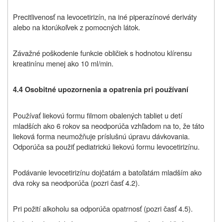
Precitlivenosť na levocetirizín, na iné piperazínové deriváty
alebo na ktorúkoľvek z pomocných látok.
Závažné poškodenie funkcie obličiek s hodnotou klírensu
kreatinínu menej ako 10 ml/min.
4.4 Osobitné upozornenia a opatrenia pri používaní
Používať liekovú formu filmom obalených tabliet u detí
mladších ako 6 rokov sa neodporúča vzhľadom na to, že táto
lieková forma neumožňuje príslušnú úpravu dávkovania.
Odporúča sa použiť pediatrickú liekovú formu levocetirizínu.
Podávanie levocetirizínu dojčatám a batoľatám mladším ako
dva roky sa neodporúča (pozri časť 4.2).
Pri požití alkoholu sa odporúča opatrnosť (pozri časť 4.5).