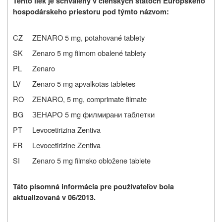
Tento liek je schválený v členských štátoch Európskeho
hospodárskeho priestoru pod týmto názvom:
CZ
ZENARO 5 mg, potahované tablety
SK
Zenaro 5 mg filmom obalené tablety
PL
Zenaro
LV
Zenaro 5 mg apvalkotās tabletes
RO
ZENARO, 5 mg, comprimate filmate
BG
ЗЕНАРО 5 mg филмирани таблетки
PT
Levocetirizina Zentiva
FR
Levocetirizine Zentiva
SI
Zenaro 5 mg filmsko obložene tablete
Táto písomná informácia pre používateľov bola
aktualizovaná v 06/2013.