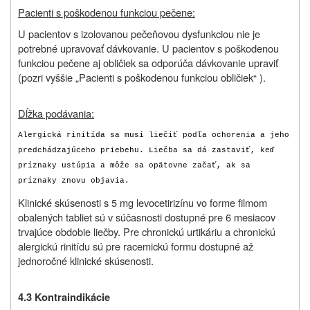
Pacienti s poškodenou funkciou pečene:
U pacientov s izolovanou pečeňovou dysfunkciou nie je
potrebné upravovať dávkovanie. U pacientov s poškodenou
funkciou pečene aj obličiek sa odporúča dávkovanie upraviť
(pozri vyššie „Pacienti s poškodenou funkciou obličiek“ ).
Dĺžka podávania:
Alergická rinitída sa musí liečiť podľa ochorenia a jeho
predchádzajúceho priebehu. Liečba sa dá zastaviť, keď
príznaky ustúpia a môže sa opätovne začať, ak sa
príznaky znovu objavia.
Klinické skúsenosti s 5 mg levocetirizínu vo forme filmom
obalených tabliet sú v súčasnosti dostupné pre 6 mesiacov
trvajúce obdobie liečby. Pre chronickú urtikáriu a chronickú
alergickú rinitídu sú pre racemickú formu dostupné až
jednoročné klinické skúsenosti.
4.3 Kontraindikácie