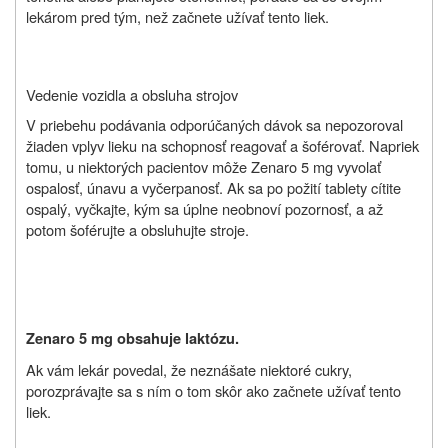
lekárom pred tým, než začnete užívať tento liek.
Vedenie vozidla a obsluha strojov
V priebehu podávania odporúčaných dávok sa nepozoroval
žiaden vplyv lieku na schopnosť reagovať
a šoférovať. Napriek
tomu, u niektorých pacientov môže Zenaro 5 mg vyvolať
ospalosť, únavu a vyčerpanosť.
Ak sa po požití tablety cítite
ospalý, vyčkajte, kým sa úplne neobnoví pozornosť, a až
potom šoférujte a obsluhujte stroje.
Zenaro 5 mg obsahuje laktózu.
Ak vám lekár povedal, že neznášate niektoré cukry,
porozprávajte sa s ním o tom skôr ako začnete užívať tento
liek.