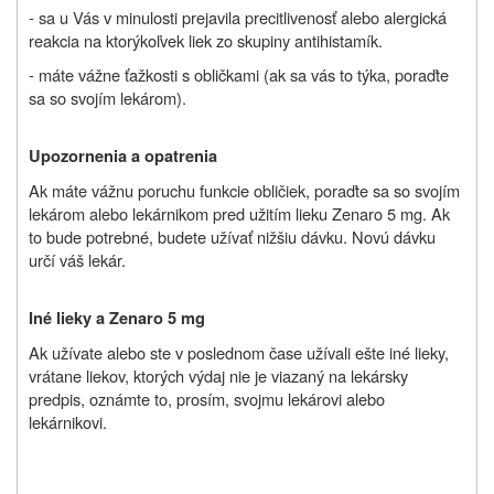
- sa u Vás v minulosti prejavila precitlivenosť alebo alergická
reakcia na ktorýkoľvek liek zo skupiny antihistamík.
- máte vážne ťažkosti s obličkami (ak sa vás to týka, poraďte
sa so svojím lekárom).
Upozornenia a opatrenia
Ak máte vážnu poruchu funkcie obličiek, poraďte sa so svojím
lekárom alebo lekárnikom pred užitím lieku
Zenaro 5 mg. Ak
to bude potrebné, budete užívať nižšiu dávku. Novú dávku
určí váš lekár.
Iné lieky a
Zenaro 5 mg
Ak užívate alebo ste v poslednom čase užívali ešte iné lieky,
vrátane liekov, ktorých výdaj nie je viazaný na lekársky
predpis, oznámte to, prosím, svojmu lekárovi alebo
lekárnikovi.