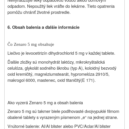
odpadom. Nepoužitý liek vráťte do lekárne. Tieto opatrenia
pomôžu chrániť životné prostredie.
6. Obsah balenia a ďalšie informácie
Čo Zenaro 5 mg obsahuje
Liečivo je l
evocetirizín dihydrochlorid 5 mg v každej tablete.
Ďalšie zložky sú monohydrát laktózy, mikrokryštalická
celulóza, glykolát sodného škrobu (typ A), koloidný bezvodý
oxid kremičitý, magnéziumstearát, hypromelóza 2910/5,
makrogol 6000, mastenec, oxid titaničitý(E 171).
Ako vyzerá Zenaro 5 mg a obsah balenia
Zenaro 5 mg sú takmer biele podlhovasté dvojvypuklé filmom
obalené tablety s vyrazeným písmenom „e“ na jednej strane.
Vnútorné balenie: Al/Al blister alebo PVC/Aclar/Al blister