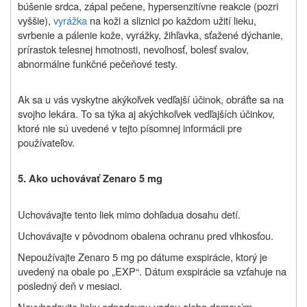
búšenie srdca, zápal pečene, hypersenzitívne reakcie (pozri
vyššie),
vyrážka
na koži a sliznici po každom užití lieku,
svrbenie a pálenie kože, vyrážky, žihľavka, sťažené dýchanie,
prírastok telesnej hmotnosti, nevoľnosť, bolesť svalov,
abnormálne funkčné pečeňové testy.
Ak sa u vás vyskytne akýkoľvek vedľajší účinok, obráťte sa na
svojho lekára. To sa týka aj akýchkoľvek vedľajších účinkov,
ktoré nie sú uvedené v tejto písomnej informácii pre
používateľov.
5. Ako uchovávať Zenaro 5 mg
Uchovávajte tento liek mimo dohľadua dosahu detí.
Uchovávajte v pôvodnom obale
na ochranu pred vlhkosťou.
Nepoužívajte Zenaro 5 mg po dátume exspirácie, ktorý je
uvedený na obale po „EXP“. Dátum exspirácie sa vzťahuje na
posledný deň v mesiaci.
Nevyhadzujte lieky odpadovou vodou alebo domovým