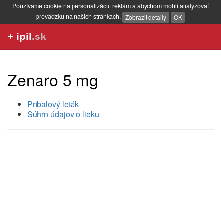
Používame cookie na personalizáciu reklám a abychom mohli analyzovať
prevádzku na našich stránkach.
Zobrazit detaily
OK
+
ipil
.sk
Zenaro 5 mg
Príbalový leták
Súhrn údajov o lieku