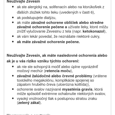
Neužívajte Zevesin
ak ste alergický na, solifenacín alebo na ktorúkoľvek z
ďalších zložiek tohto lieku (uvedených v časti 6),
ak podstupujete dialýzu
,
ak máte
závažné ochorene obličiek alebo stredne
užívate lieky, ktoré môžu
závažné ochorenie pečene
a
znížiť vylučovanie
Zevesinu
z tela (napr.
),
ketokonazol
ak vám lekár povedal, že neznášate niektoré cukry,
ak máte závažné ochorenie pečene.
Neužívajte Zevesin, ak máte nasledovné ochorenia alebo
ak je u vás riziko vzniku týchto ochorení:
ak nie ste schopný/á močiť alebo úplne vyprázdniť
močový mechúr (
),
retencia moču
(vrátene
závažné žalúdočné alebo črevné problémy
toxického megakolónu, komplikácie spojenej so
zápalom hrubého čreva (ulcerózna kolitída)),
ochorenie svalov nazývané
, ktorá
myasténia gravis
môže spôsobiť extrémne ochabnutie niektorých svalov,
vysoký vnútroočný tlak s postupnou stratou zraku
(
).
zelený zákal