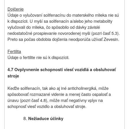
Dojčenie
Údaje o vylučovaní solifenacínu do materského mlieka nie sú
k dispozícii. U myší sa solifenacín a/alebo jeho metabolity
vylučovali do mlieka, čo spôsobilo od dávky závislé
nedostatočné prospievanie novorodenej myši (pozri časť 5.3).
Preto sa počas obdobia dojčenia neodporúča užívať
Zevesin
.
Fertilita
Údaje o fertilite nie sú k dispozícii.
4.7 Ovplyvnenie schopnosti viesť vozidlá a obsluhovať
stroje
Keďže solifenacín, tak ako aj iné anticholinergiká, môže
spôsobovať rozmazané videnie a menej často ospalosť a
únavu (pozri časť 4.8), môže mať negatívny vplyv na
schopnosť viesť vozidlo a obsluhovať stroje.
Nežiaduce účinky