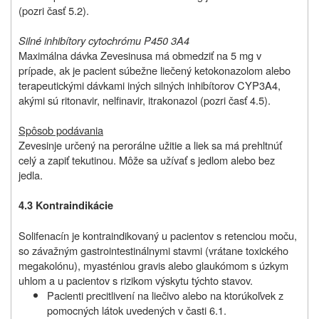
(pozri časť 5.2).
Silné inhibítory cytochrómu P450 3A4
Maximálna dávka
Zevesinu
sa má obmedziť na 5 mg v
prípade, ak je pacient súbežne liečený ketokonazolom alebo
terapeutickými dávkami iných silných inhibítorov CYP3A4,
akými sú ritonavir, nelfinavir, itrakonazol (pozri časť 4.5).
Spôsob podávania
Zevesin
je určený na perorálne užitie a liek sa má prehltnúť
celý a zapiť tekutinou. Môže sa užívať s jedlom alebo bez
jedla.
4.3 Kontraindikácie
Solifenacín je kontraindikovaný u pacientov s retenciou moču,
so závažným gastrointestinálnymi stavmi (vrátane toxického
megakolónu), myasténiou gravis alebo glaukómom s úzkym
uhlom a u pacientov s rizikom výskytu týchto stavov.
Pacienti precitlivení na liečivo alebo na ktorúkoľvek z
pomocných látok uvedených v časti 6.1.