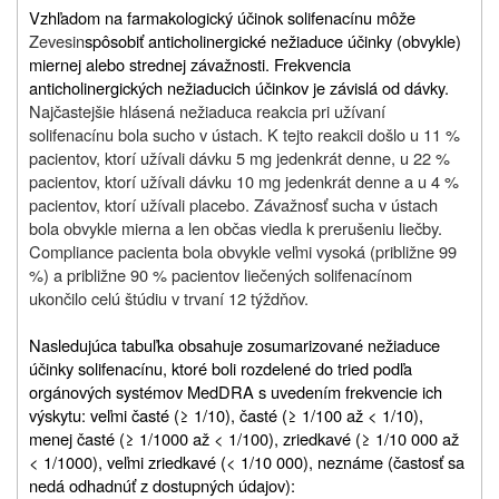
Vzhľadom na farmakologický účinok solifenacínu môže
Zevesin
spôsobiť anticholinergické nežiaduce účinky (obvykle)
miernej alebo strednej závažnosti. Frekvencia
anticholinergických nežiaducich účinkov je závislá od dávky.
Najčastejšie hlásená nežiaduca reakcia pri užívaní
solifenacínu bola sucho v ústach. K tejto reakcii došlo u 11 %
pacientov, ktorí užívali dávku 5 mg jedenkrát denne, u 22 %
pacientov, ktorí užívali dávku 10 mg jedenkrát denne a u 4 %
pacientov, ktorí užívali placebo. Závažnosť sucha v ústach
bola obvykle mierna a len občas viedla k prerušeniu liečby.
Compliance pacienta bola obvykle veľmi vysoká (približne 99
%) a približne 90 % pacientov liečených solifenacínom
ukončilo celú štúdiu v trvaní 12 týždňov.
Nasledujúca tabuľka obsahuje zosumarizované nežiaduce
účinky solifenacínu, ktoré boli rozdelené do tried podľa
orgánových systémov MedDRA s uvedením frekvencie ich
výskytu: veľmi časté (≥ 1/10), časté (≥ 1/100 až < 1/10),
menej časté (≥ 1/1000 až < 1/100), zriedkavé (≥ 1/10 000 až
< 1/1000), veľmi zriedkavé (< 1/10 000), neznáme (častosť sa
nedá odhadnúť z dostupných údajov):