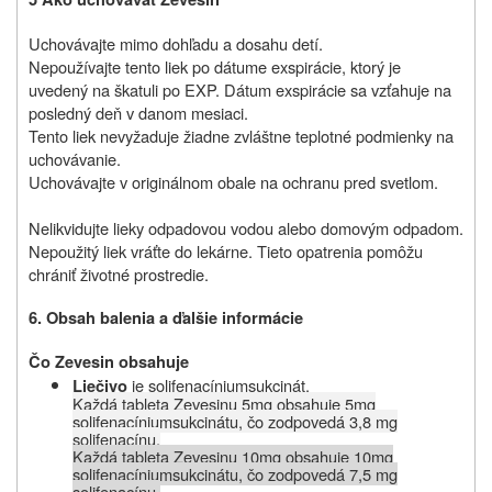
Uchovávajte mimo dohľadu a dosahu detí.
Nepoužívajte tento liek po dátume exspirácie, ktorý je
uvedený na škatuli po EXP. Dátum exspirácie sa vzťahuje na
posledný deň v danom mesiaci.
Tento liek nevyžaduje žiadne zvláštne teplotné podmienky na
uchovávanie.
Uchovávajte v originálnom obale na ochranu pred svetlom.
Nelikvidujte lieky odpadovou vodou alebo domovým odpadom.
Nepoužitý liek vráťte do lekárne. Tieto opatrenia pomôžu
chrániť životné prostredie.
6.
Obsah balenia a
ďalšie informácie
Čo Zevesin obsahuje
je solifenacíniumsukcinát
.
Liečivo
Každá tableta Zevesinu 5mg obsahuje 5mg
solifenacíniumsukcinátu, čo zodpovedá 3,8 mg
solifenacínu.
Každá tableta Zevesinu 10mg obsahuje 10mg
solifenacíniumsukcinátu, čo zodpovedá 7,5 mg
solifenacínu.