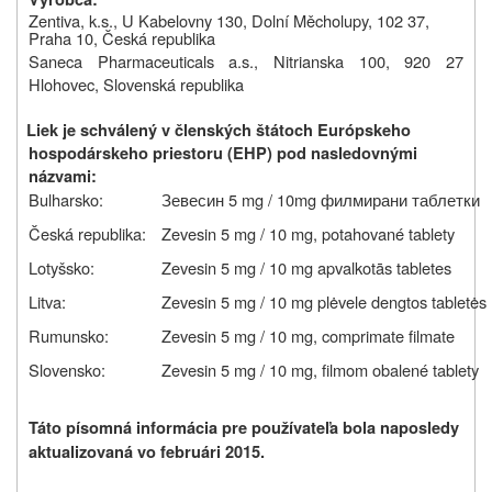
Zentiva, k.s.,
U Kabelovny 130, Dolní Měcholupy, 102 37,
Praha 10
, Česká republika
Saneca Pharmaceuticals a.s., Nitrianska 100, 920 27
Hlohovec, Slovenská republika
Liek je schválený v členských štátoch Európskeho
hospodárskeho priestoru (EHP) pod nasledovnými
názvami:
Bulharsko:
Зевесин 5 mg / 10mg филмирани таблетки
Česká republika:
Zevesin 5 mg / 10 mg, potahované tablety
Lotyšsko:
Zevesin 5 mg / 10 mg apvalkotās tabletes
Litva:
Zevesin 5 mg / 10 mg plėvele dengtos tabletės
Rumunsko:
Zevesin 5 mg / 10 mg, comprimate filmate
Slovensko:
Zevesin 5 mg / 10 mg, filmom obalené tablety
Táto písomná informácia pre používateľa bola naposledy
aktualizovaná vo februári 2015.