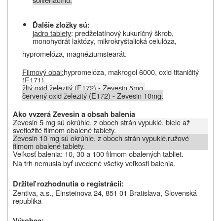
Ďalšie zložky sú:
jadro tablety
:
predželatínový kukuričný škrob,
monohydrát laktózy, mikrokryštalická celulóza,
hypromelóza, magnéziumstearát
.
Filmový obal:
hypromelóza,
makrogol 6000,
oxid titaničitý
(E171),
žltý oxid železitý (E172) - Zevesin 5mg,
červený oxid železitý (E172) - Zevesin 10mg.
Ako vyzerá Zevesin
a obsah balenia
Zevesin 5 mg
sú okrúhle, z oboch strán vypuklé, biele až
svetložlté filmom obalené tablety.
Zevesin 10 mg sú okrúhle,
z oboch strán vypuklé,
ružové
filmom obalené tablety.
Veľkosť balenia
: 10, 30 a 100 filmom obalených tabliet.
Na trh nemusia byť uvedené všetky veľkosti balenia.
Držiteľ rozhodnutia o registrácii:
Zentiva, a.s.,
Einsteinova 24, 851 01
Bratislava, Slovenská
republika
Výrobca: