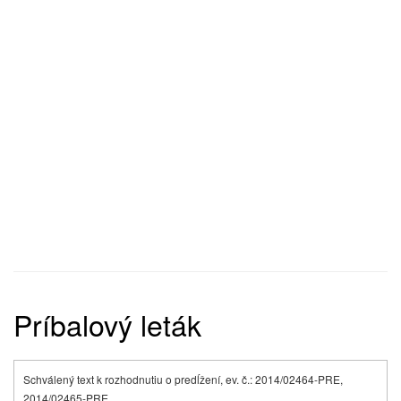
Príbalový leták
Schválený text k rozhodnutiu o predĺžení, ev. č.: 2014/02464-PRE,
2014/02465-PRE