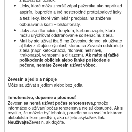
Lieky, ktoré môžu zhoršiť zápal pažeráka ako napríklad
aspirín, ibuprofén a iné nesteroidné protizápalové lieky
a tiež lieky, ktoré vám lekár predpísal na zníženie
odbúravania kostí – bisfosfonáty.
Lieky ako rifampicín, fenytoín, karbamazepín, ktoré
môžu urýchľovať odstraňovanie s
olifenacínu
z tela.
Mali by ste užívať iba 5 mg Zevesinu denne, ak užívate
aj lieky
znižujúce rýchlosť, ktorou sa Zevesin odstraňuje
z tela (napr. ketokonazol, ritonavir, nelfinavir,
itrakonazol, verapamil a diltiazem).
Ak máte aj ťažké
poškodenie obličiek alebo ľahké poškodenie
pečene, nemáte Zevesin užívať vôbec.
Zevesin
a jedlo a nápoje
Môže sa užívať s jedlom alebo bez jedla.
Tehotenstvo, dojčenie a plodnosť
Zevesin
pretože
sa nemá užívať počas tehotenstva,
informácie o užívaní počas tehotenstva nie sú dostupné. Ak si
myslíte, že môžete byť tehotná, poraďte sa so svojím lekárom
alebo
lekárnikom predtým, ako užijete akýkoľvek liek.
Zevesin
, ak dojčíte.
Neužívajte