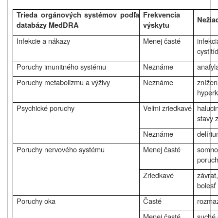
Trieda orgánových systémov podľa
Frekvencia
Nežia
databázy MedDRA
výskytu
Infekcie a nákazy
Menej časté
infekc
cystití
Poruchy imunitného systému
Neznáme
anafyl
Poruchy metabolizmu a výživy
Neznáme
znížen
hyperk
Psychické poruchy
Veľmi zriedkavé
haluci
stavy 
Neznáme
delíri
Poruchy nervového systému
Menej časté
somnol
poruch
Zriedkavé
závrat
bolesť
Poruchy oka
Časté
rozmaz
Menej časté
suché 