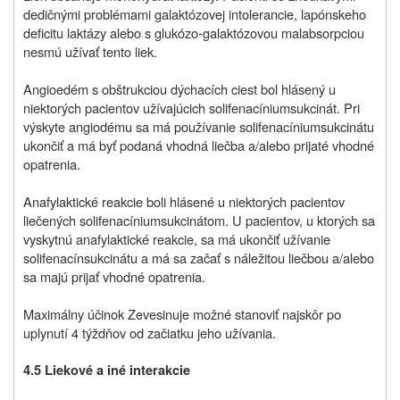
dedičnými problémami galaktózovej intolerancie, lapónskeho
deficitu laktázy alebo s glukózo-galaktózovou malabsorpciou
nesmú užívať tento liek.
Angioedém s obštrukciou dýchacích ciest bol hlásený u
niektorých pacientov užívajúcich solifenacíniumsukcinát. Pri
výskyte angiodému sa má používanie solifenacíniumsukcinátu
ukončiť a má byť podaná vhodná liečba a/alebo prijaté vhodné
opatrenia.
Anafylaktické reakcie boli hlásené u niektorých pacientov
liečených solifenacíniumsukcinátom. U pacientov, u ktorých sa
vyskytnú anafylaktické reakcie, sa má ukončiť užívanie
solifenacínsukcinátu a má sa začať s náležitou liečbou a/alebo
sa majú prijať vhodné opatrenia.
Maximálny účinok
Zevesinu
je možné stanoviť najskôr po
uplynutí 4 týždňov od začiatku jeho užívania.
4.5 Liekové a iné interakcie