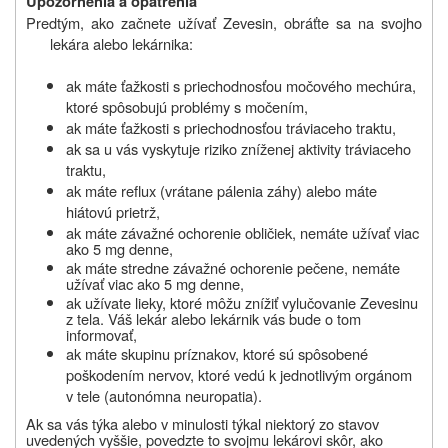
Upozornenia a opatrenia
Predtým, ako začnete užívať Zevesin, obráťte sa na svojho
lekára alebo lekárnika:
ak máte ťažkosti s priechodnosťou močového mechúra,
ktoré spôsobujú problémy s močením,
ak máte ťažkosti s priechodnosťou tráviaceho traktu,
ak sa u vás vyskytuje riziko zníženej aktivity tráviaceho
traktu,
ak máte reflux (vrátane pálenia záhy) alebo máte
hiátovú prietrž,
ak máte závažné ochorenie obličiek, nemáte užívať viac
ako
5 mg denne,
ak máte stredne závažné ochorenie pečene, nemáte
užívať viac ako
5 mg denne,
ak
užívate lieky, ktoré môžu znížiť vylučovanie Zevesinu
z tela. Váš lekár alebo lekárnik vás bude o tom
informovať,
ak máte skupinu príznakov, ktoré sú spôsobené
poškodením nervov, ktoré vedú k jednotlivým orgánom
v tele (autonómna neuropatia).
Ak sa vás týka alebo v minulosti týkal niektorý zo stavov
uvedených vyššie, povedzte to svojmu lekárovi skôr, ako