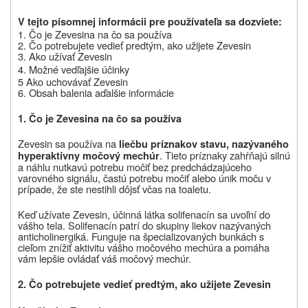
V tejto písomnej informácii pre používateľa sa dozviete:
1. Čo je
Zevesin
a na čo sa používa
2.
Čo potrebujete vedieť predtým,
ako užijete
Zevesin
3. Ako užívať
Zevesin
4. Možné vedľajšie účinky
5 Ako uchovávať
Zevesin
6.
Obsah balenia a
ďalšie informácie
1. Čo je
Zevesin
a na čo sa používa
Zevesin
sa používa na
liečbu príznakov stavu, nazývaného
. Tieto príznaky zahŕňajú silnú
hyperaktívny močový mechúr
a náhlu nutkavú potrebu močiť bez predchádzajúceho
varovného signálu, častú potrebu močiť alebo únik moču v
prípade, že ste nestihli dôjsť včas na toaletu.
Keď užívate Zevesin, účinná látka solifenacín sa uvoľní do
vášho tela. Solifenacín
patrí do skupiny liekov nazývaných
anticholinergiká. Funguje na špecializovaných bunkách s
cieľom znížiť aktivitu vášho močového mechúra a pomáha
vám lepšie ovládať váš močový mechúr.
2.
Čo potrebujete vedieť predtým,
ako užijete
Zevesin