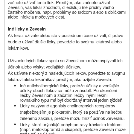
začnete užívať tento liek. Predtým, ako začnete užívať
Zevesin, váš lekár zhodnotí, či existujú iné príčiny vášho
častého močenia, napr. problémy so srdcom alebo s obličkami
alebo infekcia močových ciest
.
Iné lieky a Zevesin
Ak teraz užívate alebo ste v poslednom čase užívali, či práve
budete užívať ďalšie lieky, povedzte to svojmu lekárovi alebo
lekárnikovi.
Užívanie iných liekov spolu so Zevesinom môže ovplyvniť ich
účinok alebo výskyt vedľajších účinkov.
Ak užívate niektorý z nasledujúcich liekov, povedzte to svojmu
lekárovi alebo lekárnikovi predtým, ako užijete Zevesin:
I
né anticholinergické lieky, pretože účinky a vedľajšie
účinky oboch liekov sa môžu znásobiť. Po ukončení
liečby Zevesinom a začatím liečby inými liekmi
rovnakého typu má byť dodržaný interval jeden týždeň.
Lieky nazývané agonisty cholinergných receptorov
(najbežnejším je pilokarpín, ktorý sa používa na liečbu
zeleného zákalu), pretože môžu znížiť účinok Zevesinu.
Lieky, ktoré urýchľujú pohyb potravy tráviacim traktom
(napr. metoklopramid a cisaprid), pretože Zevesin môže
znižovať ich účinok
.