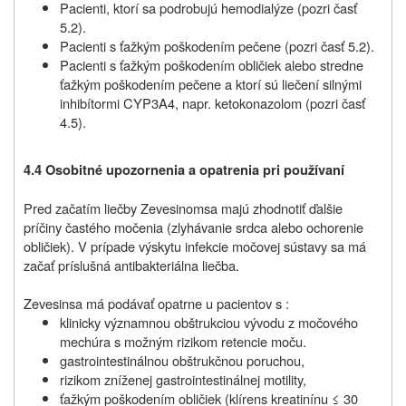
Pacienti, ktorí sa podrobujú hemodialýze (pozri časť
5.2).
Pacienti s ťažkým poškodením pečene (pozri časť 5.2).
Pacienti s ťažkým poškodením obličiek alebo stredne
ťažkým poškodením pečene a ktorí sú liečení silnými
inhibítormi CYP3A4, napr. ketokonazolom (pozri časť
4.5).
4.4 Osobitné upozornenia a opatrenia pri používaní
Pred začatím liečby
Zevesinom
sa majú zhodnotiť ďalšie
príčiny častého močenia (zlyhávanie srdca alebo ochorenie
obličiek). V prípade výskytu infekcie močovej sústavy sa má
začať príslušná antibakteriálna liečba.
Zevesin
sa má podávať opatrne u pacientov s :
klinicky významnou obštrukciou vývodu z močového
mechúra s možným rizikom retencie moču.
gastrointestinálnou obštrukčnou poruchou,
rizikom zníženej gastrointestinálnej motility,
ťažkým poškodením obličiek (klírens kreatinínu ≤ 30