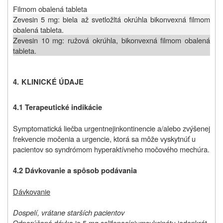
Filmom obalená tableta
Zevesin 5 mg: biela až svetložltá okrúhla bikonvexná filmom
obalená tableta.
Zevesin 10 mg: ružová okrúhla, bikonvexná filmom obalená
tableta.
4.
KLINICKÉ ÚDAJE
4.1
Terapeutické indikácie
Symptomatická liečba urgentnej
inkontinencie a/alebo zvýšenej
frekvencie močenia a urgencie, ktorá sa môže vyskytnúť u
pacientov so syndrómom hyperaktívneho močového mechúra.
4.2
Dávkovanie a spôsob podávania
Dávkovanie
Dospelí, vrátane starších pacientov
Odporúčaná dávka je 5 mg solifenacíniumsukcinátu jedenkrát