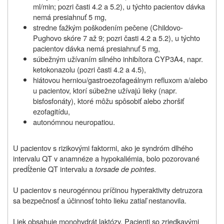
ml/min; pozri časti 4.2 a 5.2), u týchto pacientov dávka
nemá presiahnuť 5 mg,
stredne ťažkým poškodením pečene (Childovo-
Pughovo skóre 7 až 9; pozri časti 4.2 a 5.2), u týchto
pacientov dávka nemá presiahnuť 5 mg,
súbežným užívaním silného inhibítora CYP3A4, napr.
ketokonazolu (pozri časti 4.2 a 4.5),
hiátovou herniou/gastroezofageálnym refluxom a/alebo
u pacientov, ktorí súbežne užívajú lieky (napr.
bisfosfonáty), ktoré môžu spôsobiť alebo zhoršiť
ezofagitídu,
autonómnou neuropatiou.
U pacientov s rizikovými faktormi, ako je syndróm dlhého
intervalu QT v anamnéze a hypokaliémia, bolo pozorované
predĺženie QT intervalu a
torsade de pointes
.
U pacientov s neurogénnou príčinou hyperaktivity detruzora
sa bezpečnosť a účinnosť tohto lieku zatiaľ nestanovila.
Liek obsahuje
monohydrát laktózy.
Pacienti so zriedkavými