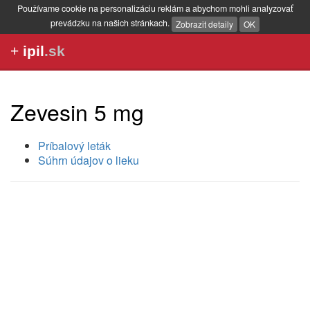
Používame cookie na personalizáciu reklám a abychom mohli analyzovať
prevádzku na našich stránkach.
Zobrazit detaily
OK
+
ipil
.sk
Zevesin 5 mg
Príbalový leták
Súhrn údajov o lieku