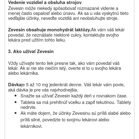
Vedenie vozidiel a obsluha strojov
Zevesin
môže niekedy spôsobovať rozmazané videnie a
menej často ospalosť alebo únavu. Ak sa u vás vyskytnú tieto
vedľajšie účinky, neveďte vozidlá ani neobsluhujte stroje.
Ak vám váš lekár
Zevesin obsahuje monohydrát laktózy.
povedal, že neznášate niektoré cukry, kontaktujte svojho
lekára pred užitím tohto lieku.
3. Ako užívať
Zevesin
Vždy užívajte
tento liek
presne tak, ako vám povedal váš
lekár. Ak si nie ste niečím istý, overte si to u svojho lekára
alebo lekárnika.
je 5 až 10 mg jedenkrát denne. Váš lekár vám povie,
Dávka
aká dávka je pre vás najvhodnejšia.
Snažte sa užívať Zevesin každý deň v rovnakom čase.
Tableta sa má prehltnúť vcelku a zapiť tekutinou
.
Tablety
nedrvte.
Ak máte dojem, že účinky Zevesinu sú príliš slabé alebo
príliš silné, povedzte to svojmu lekárovi alebo
lekárnikovi.