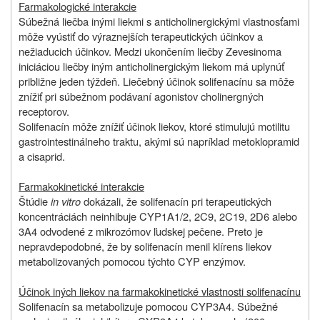
Farmakologické interakcie
Súbežná liečba inými liekmi s anticholinergickými vlastnosťami
môže vyústiť do výraznejších terapeutických účinkov a
nežiaducich účinkov. Medzi ukončením liečby
Zevesinom
a
iniciáciou liečby iným anticholinergickým liekom má uplynúť
približne jeden týždeň. Liečebný účinok solifenacínu sa môže
znížiť pri súbežnom podávaní agonistov cholinergných
receptorov.
Solifenacín môže znížiť účinok liekov, ktoré stimulujú motilitu
gastrointestinálneho traktu, akými sú napríklad metoklopramid
a cisaprid.
Farmakokinetické interakcie
Štúdie
in vitro
dokázali, že solifenacín pri terapeutických
koncentráciách neinhibuje CYP1A1/2, 2C9, 2C19, 2D6 alebo
3A4 odvodené z mikrozómov ľudskej pečene. Preto je
nepravdepodobné, že by solifenacín menil klírens liekov
metabolizovaných pomocou týchto CYP enzýmov.
Účinok iných liekov na farmakokinetické vlastnosti solifenacínu
Solifenacín sa metabolizuje pomocou CYP3A4. Súbežné