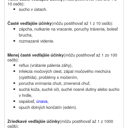
10 osôb
):
sucho v ústach.
(môžu
postihovať až 1 z 10 osôb
):
Časté vedľajšie účinky
zápcha, nutkanie na vracanie, poruchy trávenia, bolesť
brucha,
rozmazané videnie.
(môžu
postihovať až 1 zo 100
Menej časté vedľajšie účinky
osôb
):
reflux (vrátanie pálenia záhy),
infekcia močových ciest, zápal močového mechúra
(cystitída), problémy s močením,
porucha vnímania chuti, zmenená chuť,
suchá koža, suché oči, suché nosné dutiny alebo sucho
v hrdle,
ospalosť,
únava
,
opuch dolných končatín (edém).
(môžu
postihovať až 1 z 1000
Zriedkavé vedľajšie účinky
osôb
):