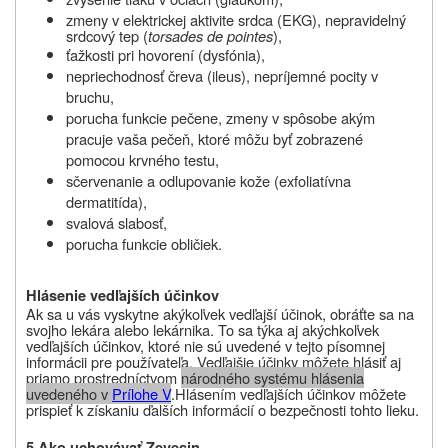
zmeny v elektrickej aktivite srdca (EKG), nepravidelný
srdcový tep (
torsades de pointes
),
ťažkosti pri hovorení (dysfónia),
nepriechodnosť čreva (ileus), nepríjemné pocity v
bruchu,
porucha funkcie pečene, zmeny v spôsobe akým
pracuje vaša pečeň, ktoré môžu byť zobrazené
pomocou krvného testu,
sčervenanie a odlupovanie kože (exfoliatívna
dermatitída),
svalová slabosť,
porucha funkcie obličiek.
Hlásenie vedľajších účinkov
Ak sa u vás vyskytne akýkoľvek vedľajší účinok, obráťte sa na
svojho lekára alebo lekárnika. To sa týka aj akýchkoľvek
vedľajších účinkov, ktoré nie sú uvedené v tejto písomnej
informácii pre používateľa. Vedľajšie účinky môžete hlásiť aj
priamo prostredníctvom
národného systému hlásenia
uvedeného v
Prílohe V
.
Hlásením vedľajších účinkov môžete
prispieť k získaniu ďalších informácií o bezpečnosti tohto lieku
.
5 Ako uchovávať
Zevesin