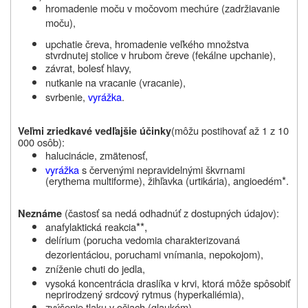
hromadenie moču v močovom mechúre (zadržiavanie
moču),
upchatie čreva,
hromadenie veľkého množstva
stvrdnutej stolice v hrubom čreve (fekálne upchanie),
závrat, bolesť hlavy,
nutkanie na vracanie (vracanie),
svrbenie,
vyrážka
.
(môžu
postihovať až 1 z 10
Veľmi zriedkavé vedľajšie účinky
000 osôb
)
:
halucinácie, zmätenosť,
vyrážka
s červenými nepravidelnými škvrnami
*
(erythema multiforme), žihľavka (urtikária), angioedém
.
(častosť sa nedá odhadnúť z dostupných údajov):
Neznáme
**,
anafylaktická reakcia
delírium (porucha vedomia charakterizovaná
dezorientáciou, poruchami vnímania, nepokojom),
zníženie chuti do jedla,
vysoká koncentrácia draslíka v krvi, ktorá môže spôsobiť
neprirodzený srdcový
rytmus
(hyperkaliémia)
,
zvýšenie tlaku v očiach (glaukóm),