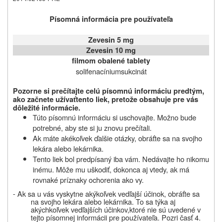
Písomná informácia pre používateľa
Zevesin 5 mg
Zevesin 10 mg
filmom obalené tablety
solifenacíniumsukcinát
Pozorne si prečítajte celú písomnú informáciu
predtým
,
ako začnete užívať
tento liek,
pretože obsahuje pre vás
dôležité informácie
.
Túto písomnú informáciu si uschovajte. Možno bude
potrebné, aby ste si ju znovu prečítali.
Ak máte akékoľvek ďalšie otázky, obráťte sa na svojho
lekára alebo lekárnika.
Tento liek bol predpísaný iba vám. Nedávajte ho nikomu
inému. Môže mu uškodiť, dokonca aj vtedy, ak má
rovnaké príznaky ochorenia ako vy.
- Ak sa u vás vyskytne akýkoľvek vedľajší účinok,
obráťte sa
na svojho lekára alebo lekárnika. To sa týka aj
akýchkoľvek vedľajších účinkov,
ktoré nie sú uvedené v
tejto písomnej informácii pre používateľa. Pozri časť 4.