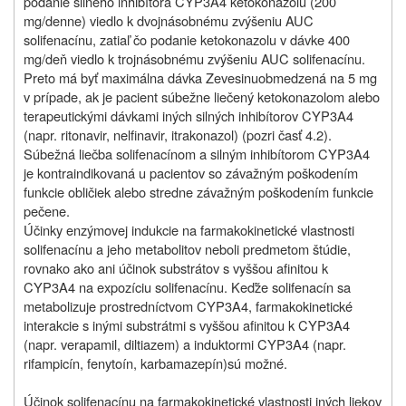
podanie silného inhibítora CYP3A4 ketokonazolu (200
mg/denne) viedlo k dvojnásobnému zvýšeniu AUC
solifenacínu, zatiaľ čo podanie ketokonazolu v dávke 400
mg/deň viedlo k trojnásobnému zvýšeniu AUC solifenacínu.
Preto má byť maximálna dávka
Zevesinu
obmedzená na 5 mg
v prípade, ak je pacient súbežne liečený ketokonazolom alebo
terapeutickými dávkami iných silných inhibítorov CYP3A4
(napr. ritonavir, nelfinavir, itrakonazol) (pozri časť 4.2).
Súbežná liečba solifenacínom a silným inhibítorom CYP3A4
je kontraindikovaná u pacientov so závažným poškodením
funkcie obličiek alebo stredne závažným poškodením funkcie
pečene.
Účinky enzýmovej indukcie na farmakokinetické vlastnosti
solifenacínu a jeho metabolitov neboli predmetom štúdie,
rovnako ako ani účinok substrátov s vyššou afinitou k
CYP3A4 na expozíciu solifenacínu. Keďže solifenacín sa
metabolizuje prostredníctvom CYP3A4, farmakokinetické
interakcie s inými substrátmi s vyššou afinitou k CYP3A4
(napr. verapamil, diltiazem) a induktormi CYP3A4 (napr.
rifampicín, fenytoín, karbamazepín)
sú možné.
Účinok solifenacínu na farmakokinetické vlastnosti iných liekov