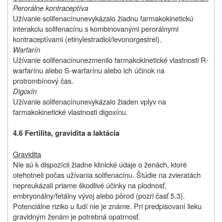
Perorálne kontraceptíva
Užívanie
solifenacínu
nevykázalo žiadnu farmakokinetickú
interakciu solifenacínu s kombinovanými perorálnymi
kontraceptívami (etinylestradiol/levonorgestrel).
Warfarín
Užívanie
solifenacínu
nezmenilo farmakokinetické vlastnosti R-
warfarínu alebo S‑warfarínu alebo ich účinok na
protrombínový čas.
Digoxín
Užívanie
solifenacínu
nevykázalo žiaden vplyv na
farmakokinetické vlastnosti digoxínu.
4.6 Fertilita,
gravidita a laktácia
Gravidita
Nie sú k dispozícii žiadne klinické údaje o ženách, ktoré
otehotneli počas užívania solifenacínu. Štúdie na zvieratách
nepreukázali priame škodlivé účinky na plodnosť,
embryonálny/fetálny vývoj alebo pôrod (pozri časť 5.3).
Potenciálne riziko u ľudí nie je známe. Pri predpisovaní lieku
gravidným ženám je potrebná opatrnosť.