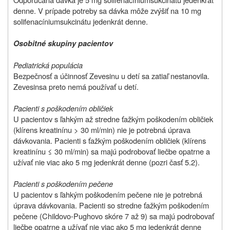
denne. V prípade potreby sa dávka môže zvýšiť na 10 mg
solifenacíniumsukcinátu jedenkrát denne.
Osobitné skupiny pacientov
Pediatrická populácia
Bezpečnosť a účinnosť Zevesinu u detí sa zatiaľ nestanovila.
Zevesin
sa preto nemá používať u detí.
Pacienti s poškodením obličiek
U pacientov s ľahkým až stredne ťažkým poškodením obličiek
(klírens kreatinínu > 30 ml/min) nie je potrebná úprava
dávkovania. Pacienti s ťažkým poškodením obličiek (klírens
kreatinínu ≤ 30 ml/min) sa majú podrobovať liečbe opatrne a
užívať nie viac ako 5 mg jedenkrát denne (pozri časť 5.2).
Pacienti s poškodením pečene
U pacientov s ľahkým poškodením pečene nie je potrebná
úprava dávkovania. Pacienti so stredne ťažkým poškodením
pečene (Childovo-Pughovo skóre 7 až 9) sa majú podrobovať
liečbe opatrne a užívať nie viac ako 5 mg jedenkrát denne