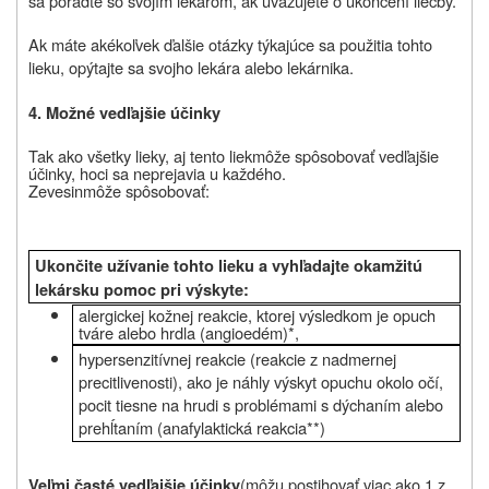
sa poraďte so svojím lekárom, ak uvažujete o ukončení liečby.
Ak máte akékoľvek ďalšie otázky týkajúce sa použitia tohto
lieku, opýtajte sa svojho lekára alebo lekárnika.
4. Možné vedľajšie účinky
Tak ako všetky lieky, aj
tento liek
môže spôsobovať vedľajšie
účinky, hoci sa neprejavia u každého.
Zevesin
môže spôsobovať:
Ukončite užívanie tohto lieku a vyhľadajte okamžitú
lekársku pomoc pri výskyte:
alergickej kožnej reakcie, ktorej výsledkom je opuch
tváre alebo hrdla
(angioedém)*,
hypersenzitívnej reakcie (reakcie z nadmernej
precitlivenosti), ako je náhly výskyt opuchu okolo očí,
pocit tiesne na hrudi s problémami s dýchaním alebo
prehĺtaním (anafylaktická reakcia**)
(môžu
postihovať viac ako 1 z
Veľmi časté vedľajšie účinky