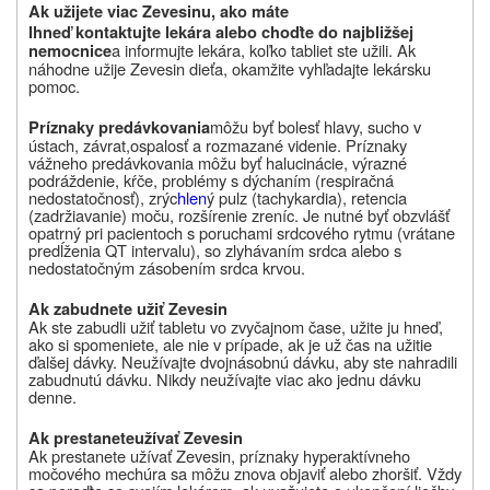
Ak užijete viac Zevesinu, ako máte
Ihneď kontaktujte lekára alebo choďte do najbližšej
a informujte lekára, koľko tabliet ste užili.
Ak
nemocnice
náhodne užije
Zevesin
dieťa, okamžite vyhľadajte lekársku
pomoc.
môžu byť bolesť hlavy, sucho v
Príznaky predávkovania
ústach, závrat,
ospalosť a rozmazané videnie. Príznaky
vážneho predávkovania môžu byť halucinácie, výrazné
podráždenie, kŕče,
problémy s dýchaním (respiračná
nedostatočnosť), zrýc
hlen
ý pulz (tachykardia), retencia
(zadržiavanie) moču, rozšírenie zreníc. Je nutné byť obzvlášť
opatrný pri pacientoch s poruchami srdcového rytmu (vrátane
predĺženia QT intervalu), so zlyhávaním srdca alebo s
nedostatočným zásobením srdca krvou.
Ak zabudnete užiť
Zevesin
Ak ste zabudli užiť tabletu vo zvyčajnom čase, užite ju hneď,
ako si spomeniete, ale nie v prípade, ak je už čas na užitie
ďalšej dávky.
Neužívajte dvojnásobnú dávku, aby ste nahradili
zabudnutú dávku.
Nikdy neužívajte viac ako jednu dávku
denne.
Ak prestanete
užívať
Zevesin
Ak prestanete užívať
Zevesin
, príznaky hyperaktívneho
močového mechúra sa môžu znova objaviť alebo zhoršiť. Vždy