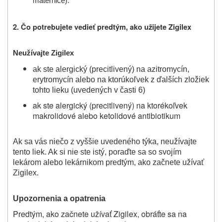
maternice).
2. Čo potrebujete vedieť predtým, ako užijete Zigilex
Neužívajte
Zigilex
ak ste alergický (precitlivený) na azitromycín,
erytromycín alebo na ktorúkoľvek z ďalších zložiek
tohto lieku (uvedených v časti 6)
ak ste alergický (precitlivený) na ktorékoľvek
makrolidové alebo ketolidové antibiotikum
Ak sa vás niečo z vyššie uvedeného týka, neužívajte
tento liek. Ak si nie ste istý, poraďte sa so svojím
lekárom alebo lekárnikom predtým, ako začnete užívať
Zigilex.
Upozornenia a opatrenia
Predtým, ako začnete užívať Zigilex,
obráťte sa na