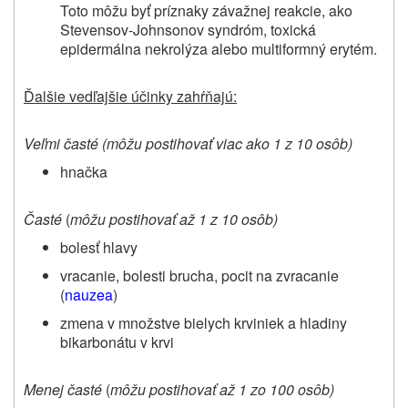
Toto môžu byť príznaky závažnej reakcie, ako
Stevensov-Johnsonov syndróm, toxická
epidermálna nekrolýza alebo multiformný erytém.
Ďalšie vedľajšie účinky zahŕňajú:
Veľmi časté (môžu postihovať viac ako 1 z 10 osôb)
hnačka
Časté
(
môžu postihovať až 1 z 10 osôb)
bolesť hlavy
vracanie, bolesti brucha, pocit na zvracanie
(
nauzea
)
zmena v množstve bielych krviniek a hladiny
bikarbonátu v krvi
Menej časté
(
môžu postihovať až 1 zo 100 osôb)