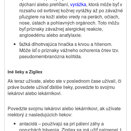
dýchaní alebo prehĺtaní,
vyrážka
, ktorá môže byť v
rozsahu od svrbivej kožnej vyrážky až po závažné
pľuzgiere na koži alebo vredy na perách, očiach,
nose, ústach a pohlavných orgánoch. Toto môžu
byť príznaky závažnej alergickej reakcie,
angioedému alebo anafylaxie.
ťažká dlhotrvajúca hnačka s krvou a hlienom.
Môže ísť o príznaky vážneho ochorenia čriev tzv.
pseudomembranózna kolitída.
Iné lieky a Zigilex
Ak teraz užívate, alebo ste v poslednom čase užívali, či
práve budete užívať
ďalšie lieky, povedzte to svojmu
lekárovi alebo lekárnikovi
.
Povedzte svojmu lekárovi alebo lekárnikovi, ak užívate
niektorý z nasledujúcich liekov:
antacidá – používajú sa pri pálení záhy a
poruchách trávenia. Zigilex sa má užiť najmenej 1