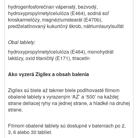
hydrogenfosforečnan vápenatý, bezvodý,
hydroxypropylmetylcelulóza (E464), sodná soľ
kroskarmelózy, magnéziumstearát (E470b),
predželatínovaný kukuričný škrob, nátriumlaurylsulfát
Obal tablety:
hydroxypropylmetylcelulóza (E464), monohydrát
laktózy, oxid titaničitý (E171), triacetín
Ako vyzerá Zigilex a obsah balenia
Zigilex sú biele až takmer biele podlhovasté filmom
obalené tablety s vyrazeným ‘AZ’ a ‘500’ na každej
strane deliacej ryhy na jednej strane, a hladké na druhej
strane.
Filmom obalené tablety sú dostupné v baleniach po 2,
3, 6 alebo 30 tabliet.