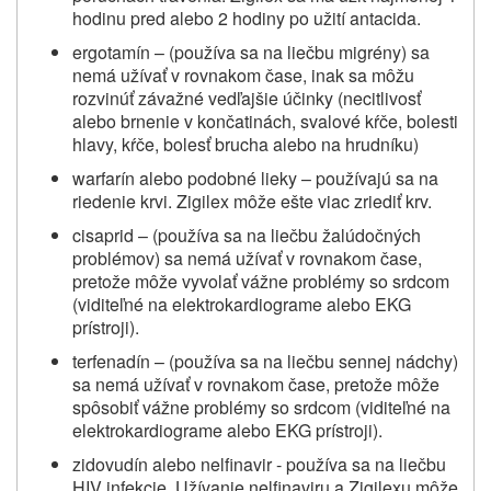
hodinu pred alebo 2 hodiny po užití antacida.
ergotamín – (používa sa na liečbu migrény) sa
nemá užívať v rovnakom čase, inak sa môžu
rozvinúť závažné vedľajšie účinky (necitlivosť
alebo brnenie v končatinách, svalové kŕče, bolesti
hlavy, kŕče, bolesť brucha alebo na hrudníku)
warfarín alebo podobné lieky – používajú sa na
riedenie krvi. Zigilex môže ešte viac zriediť krv.
cisaprid – (používa sa na liečbu žalúdočných
problémov) sa nemá užívať v rovnakom čase,
pretože môže vyvolať vážne problémy so srdcom
(viditeľné na elektrokardiograme alebo EKG
prístroji).
terfenadín – (používa sa na liečbu sennej nádchy)
sa nemá užívať v rovnakom čase, pretože môže
spôsobiť vážne problémy so srdcom (viditeľné na
elektrokardiograme alebo EKG prístroji).
zidovudín alebo nelfinavir - používa sa na liečbu
HIV infekcie. Užívanie nelfinaviru a Zigilexu môže