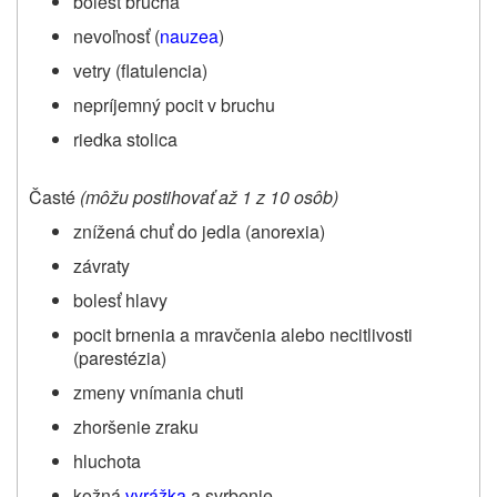
bolesť brucha
nevoľnosť (
nauzea
)
vetry (flatulencia)
nepríjemný pocit v bruchu
riedka stolica
Časté
(môžu postihovať až 1 z 10 osôb)
znížená chuť do jedla (anorexia)
závraty
bolesť hlavy
pocit brnenia a mravčenia alebo necitlivosti
(parestézia)
zmeny vnímania chuti
zhoršenie zraku
hluchota
kožná
vyrážka
a svrbenie