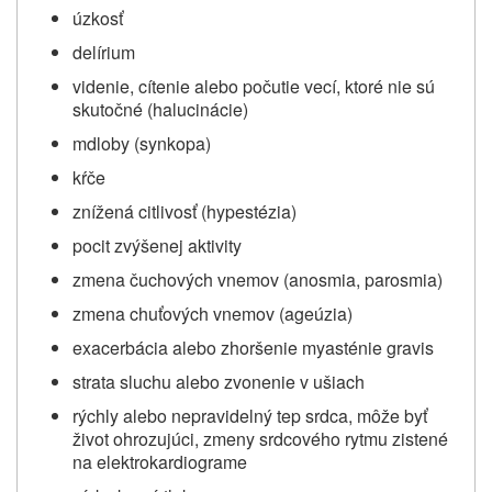
úzkosť
delírium
videnie, cítenie alebo počutie vecí, ktoré nie sú
skutočné (halucinácie)
mdloby (synkopa)
kŕče
znížená citlivosť (hypestézia)
pocit zvýšenej aktivity
zmena čuchových vnemov (anosmia, parosmia)
zmena chuťových vnemov (ageúzia)
exacerbácia alebo zhoršenie myasténie gravis
strata sluchu alebo zvonenie v ušiach
rýchly alebo nepravidelný tep srdca, môže byť
život ohrozujúci, zmeny srdcového rytmu zistené
na elektrokardiograme