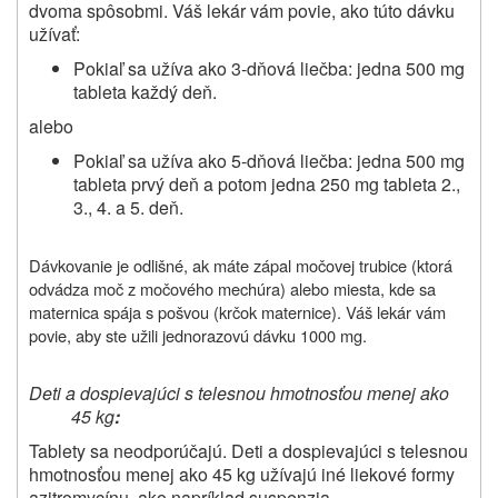
dvoma spôsobmi. Váš lekár vám povie, ako túto dávku
užívať:
Pokiaľ sa užíva ako 3-dňová liečba: jedna 500 mg
tableta každý deň.
alebo
Pokiaľ sa užíva ako 5-dňová liečba: jedna 500 mg
tableta prvý deň a potom jedna 250 mg tableta 2.,
3., 4. a 5. deň.
Dávkovanie je odlišné, ak máte zápal močovej trubice (ktorá
odvádza moč z močového mechúra) alebo miesta, kde sa
maternica spája s pošvou (krčok maternice). Váš lekár vám
povie, aby ste užili jednorazovú dávku 1000 mg.
Deti a dospievajúci s telesnou hmotnosťou menej ako
45 kg
:
Tablety sa neodporúčajú. Deti a dospievajúci s telesnou
hmotnosťou menej ako 45 kg užívajú iné liekové formy
azitromycínu, ako napríklad suspenzia.