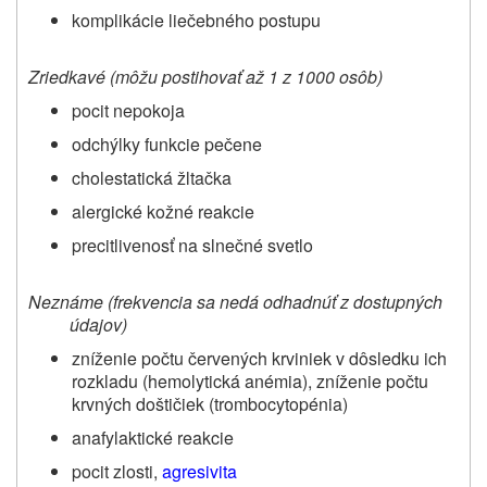
komplikácie liečebného postupu
Zriedkavé (môžu postihovať až 1 z 1000 osôb)
pocit nepokoja
odchýlky funkcie pečene
cholestatická žltačka
alergické kožné reakcie
precitlivenosť na slnečné svetlo
Neznáme (frekvencia sa nedá odhadnúť z dostupných
údajov)
zníženie počtu červených krviniek v dôsledku ich
rozkladu (hemolytická anémia), zníženie počtu
krvných doštičiek (trombocytopénia)
anafylaktické reakcie
pocit zlosti,
agresivita