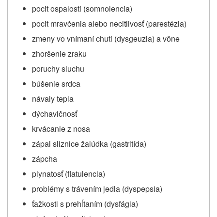
pocit ospalosti (somnolencia)
pocit mravčenia alebo necitlivosť (parestézia)
zmeny vo vnímaní chuti (dysgeuzia) a vône
zhoršenie zraku
poruchy sluchu
búšenie srdca
návaly tepla
dýchavičnosť
krvácanie z nosa
zápal sliznice žalúdka (gastritída)
zápcha
plynatosť (flatulencia)
problémy s trávením jedla (dyspepsia)
ťažkosti s prehĺtaním (dysfágia)