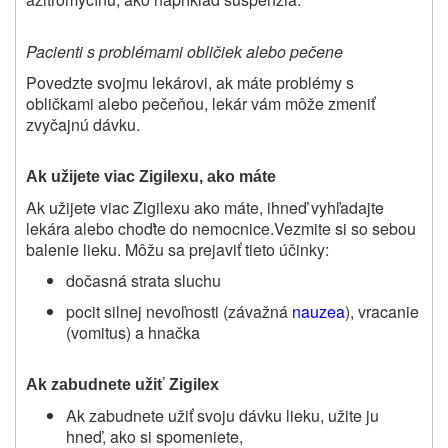
Pacienti s problémami obličiek alebo pečene
Povedzte svojmu lekárovi, ak máte problémy s
obličkami alebo pečeňou, lekár vám môže zmeniť
zvyčajnú dávku.
Ak užijete viac Zigilexu, ako máte
Ak užijete viac Zigilexu ako máte, ihneď vyhľadajte
lekára alebo choďte do nemocnice.Vezmite si so sebou
balenie lieku. Môžu sa prejaviť tieto účinky:
dočasná strata sluchu
pocit silnej nevoľnosti (závažná
nauzea
), vracanie
(vomitus) a hnačka
Ak zabudnete užiť Zigilex
Ak zabudnete užiť svoju dávku lieku, užite ju
hneď, ako si spomeniete,