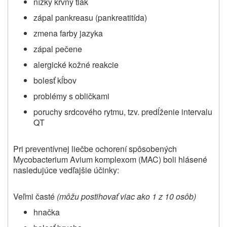
nízky krvný tlak
zápal pankreasu (pankreatitída)
zmena farby jazyka
zápal pečene
alergické kožné reakcie
bolesť kĺbov
problémy s obličkami
poruchy srdcového rytmu, tzv. predĺženie intervalu
QT
Pri preventívnej liečbe ochorení spôsobených
Mycobacterium Avium komplexom (MAC) boli hlásené
nasledujúce vedľajšie účinky:
Veľmi časté
(môžu postihovať viac ako 1 z 10 osôb)
hnačka