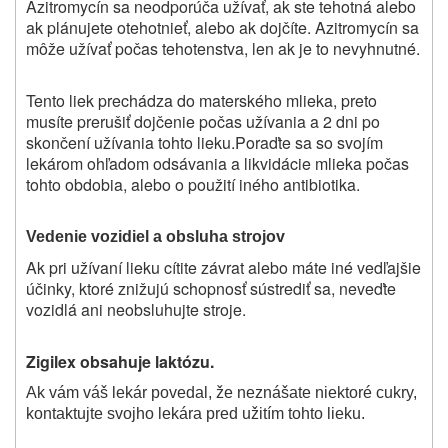
Azitromycín sa neodporúča užívať, ak ste tehotná alebo
ak plánujete otehotnieť, alebo ak dojčíte. Azitromycín sa
môže užívať počas tehotenstva, len ak je to nevyhnutné.
Tento liek prechádza do materského mlieka, preto
musíte prerušiť dojčenie počas užívania a 2 dni po
skončení užívania tohto lieku.Poraďte sa so svojím
lekárom ohľadom odsávania a likvidácie mlieka počas
tohto obdobia, alebo o použití iného antibiotika.
Vedenie vozidiel a obsluha strojov
Ak pri užívaní lieku cítite závrat alebo máte iné vedľajšie
účinky, ktoré znižujú schopnosť sústrediť sa, neveďte
vozidlá ani neobsluhujte stroje.
Zigilex obsahuje laktózu.
Ak vám váš lekár povedal, že neznášate niektoré cukry,
kontaktujte svojho lekára pred užitím tohto lieku.