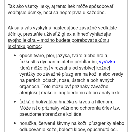
Tak ako všetky lieky, aj tento liek môže spôsobovať
vedľajšie účinky, hoci sa neprejavia u každého.
Ak sa u vás vyskytnú nasledujúce závažné vedľajšie
účinky, prestaňte užívať Zigilex a ihneď vyhľadajte
svojho lekára – možno budete potrebovať akútnu
lekársku pomoc
:
opuch tváre, pier, jazyka, tváre alebo hrdla,
ťažkosti s dýchaním alebo prehĺtaním,
vyrážka
,
ktorá môže byť v rozsahu od svrbivej kožnej
vyrážky po závažné pľuzgiere na koži alebo vredy
na perách, očiach, nose, ústach a pohlavných
orgánoch. Toto môžu byť príznaky závažnej
alergickej reakcie, angioedému alebo anafylaxie.
ťažká dlhotrvajúca hnačka s krvou a hlienom.
Môže ísť o príznaky vážneho ochorenia čriev tzv.
pseudomembranózna kolitída.
horúčka, červené škvrny na koži, pľuzgieriky alebo
odlupovanie kože, bolesti kĺbov, opuchnuté oči.