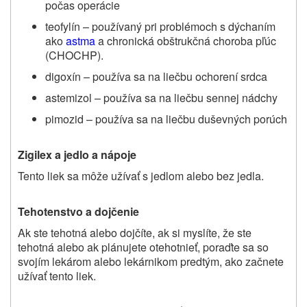
počas operácie
teofylín – používaný pri problémoch s dýchaním
ako
astma
a chronická obštrukčná choroba pľúc
(CHOCHP).
digoxín – používa sa na liečbu ochorení srdca
astemizol – používa sa na liečbu sennej nádchy
pimozid – používa sa na liečbu duševných porúch
Zigilex a jedlo a nápoje
Tento liek sa môže užívať s jedlom alebo bez jedla.
Tehotenstvo a dojčenie
Ak ste tehotná alebo dojčíte, ak si myslíte, že ste
tehotná alebo ak plánujete otehotnieť, poraďte sa so
svojím lekárom alebo lekárnikom predtým, ako začnete
užívať tento liek.