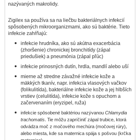
nazývaných makrolidy.
Zigilex sa používa sa na liečbu bakteriálnych infekcií
spôsobených mikroorganizmami, ako sú baktérie. Tieto
infekcie zahŕňajú:
infekcie hrudníka, ako sú akútna exacerbácia
(zhoršenie) chronickej bronchitídy (zápal
priedušiek) a pneumónia (zápal pľúc)
infekcie prinosných dutín, hrdla, mandlí alebo uší
mierne až stredne závažné infekcie kože a
mäkkých tkanív, napr. infekcia vlasových vačkov
(folikulitída), bakteriálne infekcie kože a jej hlbších
vrstiev (celulitída), infekcie kože s opuchom a
začervenaním (eryzipel, ruža)
infekcie spôsobené baktériou nazývanou
Chlamydia
trachomatis
. Tie môžu zapríčiniť zápal trubice, ktorá
odvádza moč z močového mechúra (močovej rúry),
alebo miesta, kde sa maternica spája s pošvou (krčka