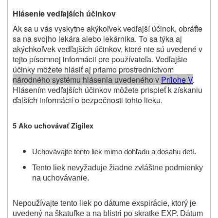
Hlásenie vedľajších účinkov
Ak sa u vás vyskytne akýkoľvek vedľajší účinok, obráťte
sa na svojho lekára alebo lekárnika. To sa týka aj
akýchkoľvek vedľajších účinkov, ktoré nie sú uvedené v
tejto písomnej informácii pre používateľa. Vedľajšie
účinky môžete hlásiť aj priamo prostredníctvom
národného systému hlásenia uvedeného v
Prílohe V
.
Hlásením vedľajších účinkov môžete prispieť k získaniu
ďalších informácií o bezpečnosti tohto lieku
.
5 Ako uchovávať Zigilex
Uchovávajte tento liek mimo dohľadu a dosahu detí
.
Tento liek nevyžaduje žiadne zvláštne podmienky
na uchovávanie.
Nepoužívajte tento liek po dátume exspirácie, ktorý je
uvedený na škatuľke a na blistri po skratke EXP. Dátum