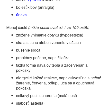
bolesť kĺbov (artralgia)
únava
Menej časté
(môžu postihovať až 1 zo 100 osôb)
znížené vnímanie dotyku (hypoestézia)
strata sluchu alebo zvonenie v ušiach
búšenie srdca
problémy pečene, napr. žltačka
ťažká forma návalov tepla a začervenania
pokožky
alergické kožné reakcie, napr. citlivosť na slnečné
žiarenie, červená, odlupujúca sa a opuchnutá
pokožka
celkový pocit ochorenia (malátnosť)
slabosť (asténia)