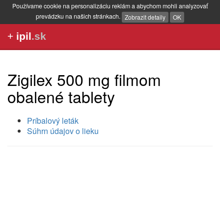
Používame cookie na personalizáciu reklám a abychom mohli analyzovať
prevádzku na našich stránkach.
Zobrazit detaily
OK
+
ipil
.sk
Zigilex 500 mg filmom
obalené tablety
Príbalový leták
Súhrn údajov o lieku