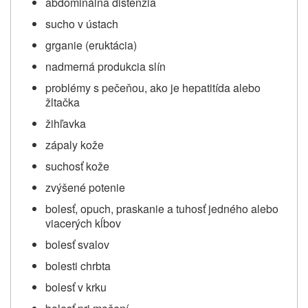
abdominálna distenzia
sucho v ústach
grganie (eruktácia)
nadmerná produkcia slín
problémy s pečeňou, ako je hepatitída alebo
žltačka
žihľavka
zápaly kože
suchosť kože
zvýšené potenie
bolesť, opuch, praskanie a tuhosť jedného alebo
viacerých kĺbov
bolesť svalov
bolesti chrbta
bolesť v krku