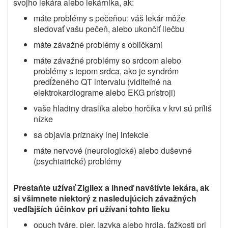
svojho lekára alebo lekárnika,
ak:
máte problémy s pečeňou: váš lekár môže
sledovať vašu pečeň, alebo ukončiť liečbu
máte závažné problémy s obličkami
máte závažné problémy so srdcom alebo
problémy s tepom srdca, ako je syndróm
predĺženého QT intervalu (viditeľné na
elektrokardiograme alebo EKG prístroji)
vaše hladiny draslíka alebo horčíka v krvi sú príliš
nízke
sa objavia príznaky inej infekcie
máte nervové (neurologické) alebo duševné
(psychiatrické) problémy
Prestaňte užívať Zigilex a ihneď navštívte lekára, ak
si všimnete niektorý z nasledujúcich závažných
vedľajších účinkov pri užívaní tohto lieku
opuch tváre, pier, jazyka alebo hrdla, ťažkosti pri