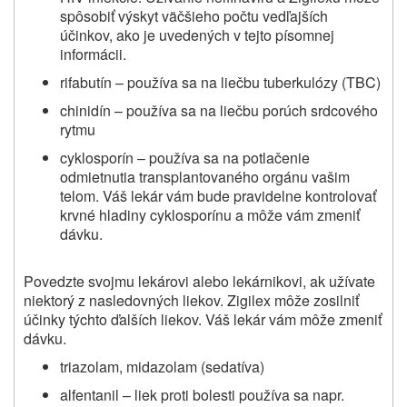
spôsobiť výskyt väčšieho počtu vedľajších
účinkov, ako je uvedených v tejto písomnej
informácii.
rifabutín – používa sa na liečbu tuberkulózy (TBC)
chinidín – používa sa na liečbu porúch srdcového
rytmu
cyklosporín – používa sa na potlačenie
odmietnutia transplantovaného orgánu vašim
telom. Váš lekár vám bude pravidelne kontrolovať
krvné hladiny cyklosporínu a môže vám zmeniť
dávku.
Povedzte svojmu lekárovi alebo lekárnikovi, ak užívate
niektorý z nasledovných liekov. Zigilex môže zosilniť
účinky týchto ďalších liekov. Váš lekár vám môže zmeniť
dávku.
triazolam, midazolam (sedatíva)
alfentanil – liek proti bolesti používa sa napr.