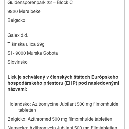
Guldensporenpark 22 – Block C
9820 Merelbeke
Belgicko
Galex d.d.
Tišinska ulica 29g
SI - 9000 Murska Sobota
Slovinsko
Liek je schválený v členských štátoch Európskeho
hospodárskeho priestoru (EHP) pod nasledovnými
názvami:
Holandsko: Azitromycine Jubilant 500 mg filmomhulde
tabletten
Belgicko: Azithromed 500 mg filmomhulde tabletten
Nemecko: Azithromycin Jubilant 500 mg Filmtabletten