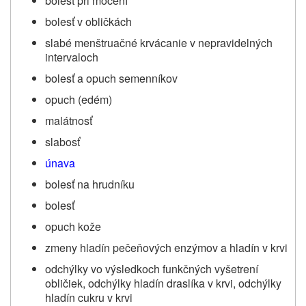
bolesť pri močení
bolesť v obličkách
slabé menštruačné krvácanie v nepravidelných
intervaloch
bolesť a opuch semenníkov
opuch (edém)
malátnosť
slabosť
únava
bolesť na hrudníku
bolesť
opuch kože
zmeny hladín pečeňových enzýmov a hladín v krvi
odchýlky vo výsledkoch funkčných vyšetrení
obličiek, odchýlky hladín draslíka v krvi, odchýlky
hladín cukru v krvi