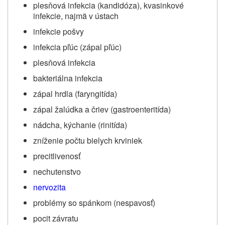
plesňová infekcia (kandidóza), kvasinkové
infekcie, najmä v ústach
infekcie pošvy
infekcia pľúc (zápal pľúc)
plesňová infekcia
bakteriálna infekcia
zápal hrdla (faryngitída)
zápal žalúdka a čriev (gastroenteritída)
nádcha, kýchanie (rinitída)
zníženie počtu bielych krviniek
precitlivenosť
nechutenstvo
nervozita
problémy so spánkom (nespavosť)
pocit závratu