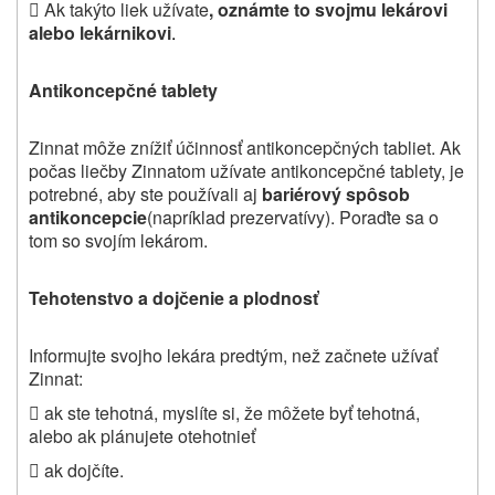

Ak takýto liek užívate
, oznámte to svojmu lekárovi
alebo lekárnikovi
.
Antikoncepčné tablety
Zinnat môže znížiť účinnosť antikoncepčných tabliet. Ak
počas liečby Zinnatom užívate antikoncepčné tablety, je
potrebné, aby ste používali aj
bariérový spôsob
antikoncepcie
(napríklad prezervatívy). Poraďte sa o
tom so svojím lekárom.
Tehotenstvo a dojčenie a plodnosť
Informujte svojho lekára predtým, než začnete užívať
Zinnat:
 ak ste tehotná, myslíte si, že môžete byť tehotná,
alebo ak plánujete otehotnieť
 ak dojčíte.