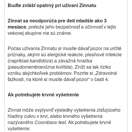
Buďte zvlášť opatrný pri užívaní Zinnatu
Zinnat sa neodporúča pre deti mladšie ako 3
mesiace
, pretože jeho bezpečnosť a účinnosť v tejto
vekovej skupine nie sú známe.
Počas užívania Zinnatu si musíte dávať pozor na určité
príznaky, akými sú alergické reakcie, plesňové infekcie
(napríklad
kandidóza
) a závažná hnačka
(
pseudomembranózna kolitída
). Zníži sa tak riziko
vzniku akýchkoľvek problémov. Pozrite si „Zdravotné
ťažkosti, na ktoré si musíte dávať pozor“ v časti 4.
Ak potrebujete krvné vyšetrenie
Zinnat môže ovplyvniť výsledky vyšetrenia zisťujúceho
hladiny cukru v krvi, alebo krvného vyšetrenia
nazývaného
Coombsov test
. Ak potrebujete krvné
vyšetrenie
: