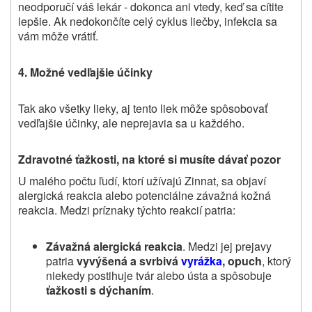
neodporučí váš lekár
‑ dokonca ani vtedy, keď sa cítite
lepšie. Ak nedokončíte celý cyklus liečby, infekcia sa
vám môže vrátiť.
4. Možné vedľajšie účinky
Tak ako všetky lieky, aj tento liek môže spôsobovať
vedľajšie účinky, ale neprejavia sa u každého
.
Zdravotné ťažkosti, na ktoré si musíte dávať pozor
U malého počtu ľudí, ktorí užívajú Zinnat, sa objaví
alergická reakcia alebo potenciálne závažná kožná
reakcia. Medzi príznaky týchto reakcií patria:
Závažná alergická reakcia
. Medzi jej prejavy
patria
vyvýšená a svrbivá
vyrážka
, opuch
, ktorý
niekedy postihuje tvár alebo ústa a spôsobuje
ťažkosti s dýchaním
.