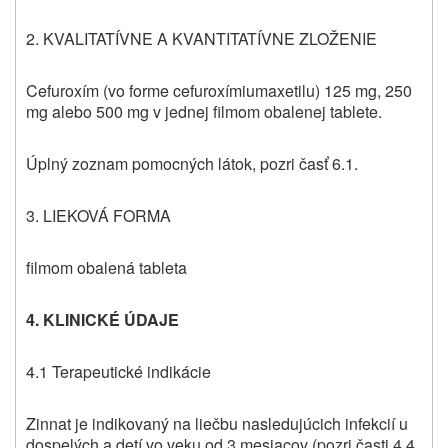
2. KVALITATÍVNE A KVANTITATÍVNE ZLOŽENIE
Cefuroxím (vo forme cefuroxímiumaxetilu) 125 mg, 250
mg alebo 500 mg v jednej filmom obalenej tablete.
Úplný zoznam pomocných látok, pozri časť 6.1.
3. LIEKOVÁ FORMA
filmom obalená tableta
4. KLINICKÉ ÚDAJE
4.1 Terapeutické indikácie
Zinnat je indikovaný na liečbu nasledujúcich infekcií u
dospelých a detí vo veku od 3 mesiacov (pozri časti 4.4