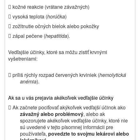
 kožné reakcie (vrátane závažných)
 vysoká teplota (
horúčka
)
 zožltnutie očných bielok alebo pokožky
 zápal pečene (
hepatitída
).
Vedľajšie účinky,
ktoré sa môžu zistiť krvnými
vyšetreniami
:
 príliš rýchly rozpad červených krviniek (
hemolytická
anémia
).
Ak sa u vás prejavia akékoľvek vedľajšie účinky
 Ak začnete pociťovať akýkoľvek vedľajší účinok ako
závažný alebo problémový
, alebo ak
spozorujete akékoľvek vedľajšie účinky, ktoré nie
sú uvedené v tejto písomnej informácii pre
používateľa,
povedzte to svojmu lekárovi alebo