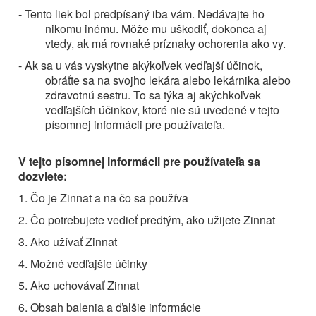
- Tento liek bol predpísaný iba vám. Nedávajte ho
nikomu inému. Môže mu uškodiť, dokonca aj
vtedy, ak má rovnaké príznaky ochorenia ako vy.
- Ak sa u vás vyskytne akýkoľvek vedľajší účinok,
obráťte sa na svojho lekára alebo lekárnika alebo
zdravotnú sestru. To sa týka aj akýchkoľvek
vedľajších účinkov, ktoré nie sú uvedené v tejto
písomnej informácii pre používateľa.
V tejto písomnej informácii pre používateľa sa
dozviete:
1. Čo je Zinnat a na čo sa používa
2.
Čo potrebujete vedieť predtým,
ako užijete Zinnat
3. Ako užívať Zinnat
4. Možné vedľajšie účinky
5. Ako uchovávať Zinnat
6.
Obsah balenia a ďalšie informácie