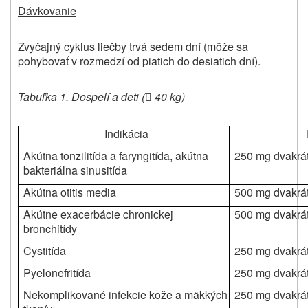
Dávkovanie
Zvyčajný cyklus liečby trvá sedem dní (môže sa
pohybovať v rozmedzí od piatich do desiatich dní).
Tabuľka 1. Dospelí a deti (
40 kg)

Indikácia
Akútna tonzilitída a faryngitída, akútna
250 mg dvakrá
bakteriálna sinusitída
Akútna otitis media
500 mg dvakrá
Akútne exacerbácie chronickej
500 mg dvakrá
bronchitídy
Cystitída
250 mg dvakrá
Pyelonefritída
250 mg dvakrá
Nekomplikované infekcie kože a mäkkých
250 mg dvakrá