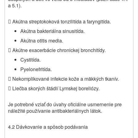
a 5.1).
 Akútna streptokoková tonzilitída a faryngitída.
Akútna bakteriálna sinusitída.
Akútna otitis media.
 Akútne exacerbácie chronickej bronchitídy.
Cystitída.
Pyelonefritída.
 Nekomplikované infekcie kože a mäkkých tkanív.
 Liečba skorých štádií Lymskej boreliózy.
Je potrebné vziať do úvahy oficiálne usmernenie pre
náležité používanie antibakteriálnych látok.
4.2 Dávkovanie a spôsob podávania