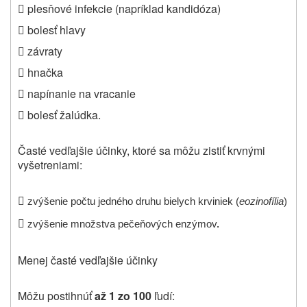
 plesňové infekcie (napríklad kandidóza)
 bolesť hlavy
 závraty
 hnačka
 napínanie na vracanie
 bolesť žalúdka.
Časté vedľajšie účinky, ktoré sa môžu zistiť krvnými
vyšetreniami
:

zvýšenie počtu jedného druhu bielych krviniek (
eozinofília
)

zvýšenie množstva pečeňových enzýmov
.
Menej časté vedľajšie účinky
Môžu postihnúť
až 1 zo 100
ľudí: