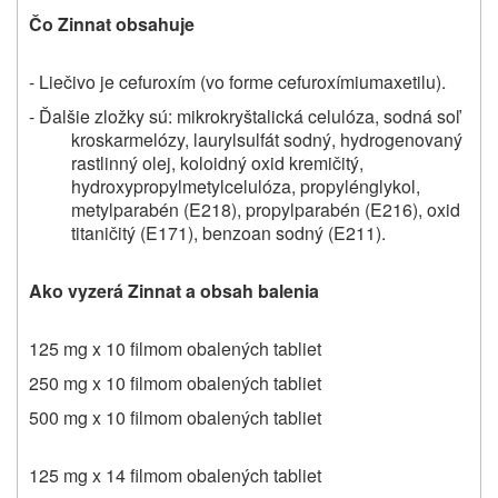
Čo Zinnat obsahuje
- Liečivo je
cefuroxím (vo forme cefuroxímiumaxetilu).
- Ďalšie zložky sú:
mikrokryštalická celulóza, sodná soľ
kroskarmelózy, laurylsulfát sodný, hydrogenovaný
rastlinný olej, koloidný oxid kremičitý,
hydroxypropylmetylcelulóza, propylénglykol,
metylparabén (E218), propylparabén (E216), oxid
titaničitý (E171), benzoan sodný (E211).
Ako vyzerá Zinnat a obsah balenia
125 mg x 10 filmom obalených tabliet
250 mg x 10 filmom obalených tabliet
500 mg x 10 filmom obalených tabliet
125 mg x 14 filmom obalených tabliet