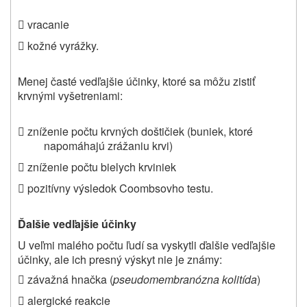
 vracanie
 kožné vyrážky.
Menej časté vedľajšie účinky, ktoré sa môžu zistiť
krvnými vyšetreniami
:
 zníženie počtu krvných doštičiek (buniek, ktoré
napomáhajú zrážaniu krvi)
 zníženie počtu bielych krviniek
 pozitívny výsledok Coombsovho testu.
Ďalšie vedľajšie účinky
U veľmi malého počtu ľudí sa vyskytli ďalšie vedľajšie
účinky, ale ich presný výskyt nie je známy:
 závažná hnačka (
pseudomembranózna kolitída
)
 alergické reakcie