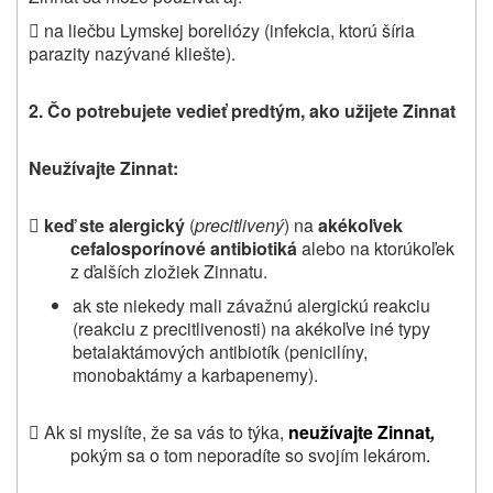
 na liečbu Lymskej boreliózy (infekcia, ktorú šíria
parazity nazývané kliešte).
2. Čo potrebujete vedieť predtým, ako užijete Zinnat
Neužívajte
Zinnat:

keď ste alergický
(
precitlivený
) na
akékoľvek
cefalosporínové antibiotiká
alebo na ktorúkoľek
z ďalších zložiek Zinnatu.
ak ste niekedy mali závažnú alergickú reakciu
(reakciu z precitlivenosti) na akékoľve iné typy
betalaktámových antibiotík (penicilíny,
monobaktámy a karbapenemy).
 Ak si myslíte, že sa vás to týka,
neužívajte Zinnat
,
pokým sa o tom neporadíte so svojím lekárom
.