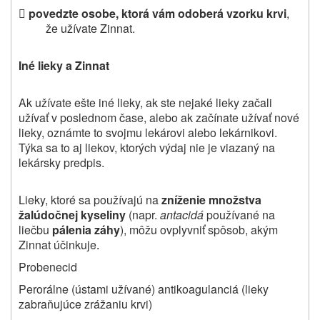

povedzte osobe, ktorá vám odoberá vzorku krvi
,
že užívate Zinnat
.
Iné lieky a Zinnat
Ak užívate ešte iné lieky, ak ste nejaké lieky začali
užívať v poslednom čase, alebo ak začínate užívať nové
lieky, oznámte to svojmu lekárovi alebo lekárnikovi.
Týka sa to aj liekov, ktorých výdaj nie je viazaný na
lekársky predpis.
Lieky, ktoré sa používajú na
zníženie množstva
žalúdočnej kyseliny
(napr.
antacidá
používané na
liečbu
pálenia záhy
), môžu ovplyvniť spôsob, akým
Zinnat účinkuje
.
Probenecid
Perorálne (ústami užívané) antikoagulanciá (lieky
zabraňujúce zrážaniu krvi)