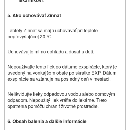
lekárnikovi
.
5. Ako uchovávať Zinnat
Tablety Zinnat sa majú uchovávať pri teplote
neprevyšujúcej 30 °C.
Uchovávajte mimo dohľadu a dosahu detí.
Nepoužívajte tento liek po dátume exspirácie, ktorý je
uvedený na vonkajšom obale po skratke EXP.
Dátum
exspirácie sa vzťahuje na posledný deň v mesiaci.
Nelikvidujte lieky odpadovou vodou alebo domovým
odpadom. Nepoužitý liek vráťte do lekárne. Tieto
opatrenia pomôžu chrániť životné prostredie.
6. Obsah balenia a ďalšie informácie