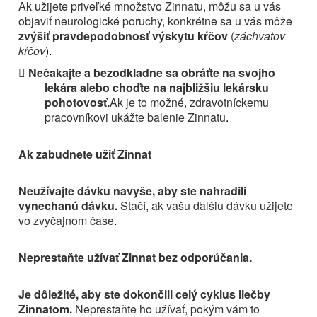
Ak užijete priveľké množstvo Zinnatu, môžu sa u vás
objaviť neurologické poruchy, konkrétne sa u vás môže
zvýšiť pravdepodobnosť výskytu kŕčov
(
záchvatov
kŕčov
).

Nečakajte a bezodkladne sa obráťte na svojho
lekára alebo choďte na najbližšiu lekársku
pohotovosť.
Ak je to možné, zdravotníckemu
pracovníkovi ukážte balenie Zinnatu
.
Ak zabudnete užiť Zinnat
Neužívajte dávku navyše, aby ste nahradili
vynechanú dávku.
Stačí, ak vašu ďalšiu dávku užijete
vo zvyčajnom čase
.
Neprestaňte užívať Zinnat bez odporúčania.
Je dôležité, aby ste dokončili celý cyklus liečby
Zinnatom.
Neprestaňte ho užívať, pokým vám to