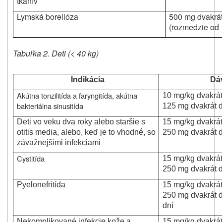
tkanív
Lymská borelióza
500 mg dvakrá
(rozmedzie od 
Tabuľka 2. Deti (< 40 kg)
Indikácia
Dá
Akútna tonzilitída a faryngitída, akútna
10 mg/kg dvakrá
bakteriálna sinusitída
125 mg dvakrát 
Deti vo veku dva roky alebo staršie s
15 mg/kg dvakrá
otitis media, alebo, keď je to vhodné, so
250 mg dvakrát 
závažnejšími infekciami
Cystitída
15 mg/kg dvakrá
250 mg dvakrát 
Pyelonefritída
15 mg/kg dvakrá
250 mg dvakrát 
dní
Nekomplikované infekcie kože a
15 mg/kg dvakrá