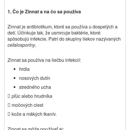
1. Čo je Zinnat a na čo sa používa
Zinnat je antibiotikum, ktoré sa používa u dospelých a
detí.
Účinkuje tak, že usmrcuje baktérie, ktoré
spôsobujú infekcie
. Patrí do skupiny liekov nazývaných
cefalosporíny
.
Zinnat sa používa na liečbu infekcií:
hrdla
nosových dutín
stredného ucha
 pľúc alebo hrudníka
 močových ciest
 kože a mäkých tkanív.
Zinnat sa môže používať aj: