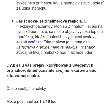
zvyčajne s prímesou krvi a hlienov v stolici, bolesť
žalúdka, horúčku.
Jarischova‑Herxheimerova reakcia.
U
niektorých pacientov, ktorí sú Zinnatom liečení na
Lymskú boreliózu, sa môže objaviť vysoká teplota
(horúčka), triaška, bolesť hlavy, bolesť svalov a
kožná
vyrážka
. Táto reakcia je známa ako
Jarischova‑Herxheimerova reakcia.
Príznaky
zvyčajne trvajú niekoľko hodín až jeden deň.

Ak sa u vás prejaví ktorýkoľvek z uvedených
príznakov, ihneď
oznámte svojmu lekárovi alebo
zdravotnej sestre
.
Časté vedľajšie účinky
Môžu postihnúť
až 1 z 10
ľudí: