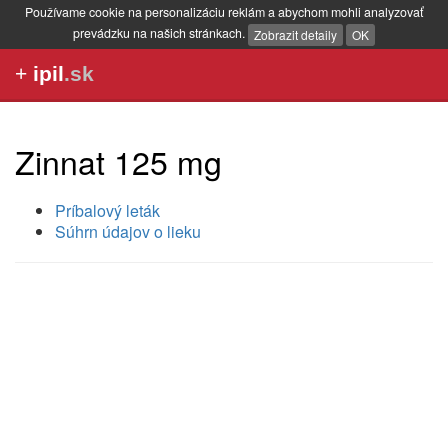
Používame cookie na personalizáciu reklám a abychom mohli analyzovať
prevádzku na našich stránkach.
Zobrazit detaily
OK
+
ipil
.sk
Zinnat 125 mg
Príbalový leták
Súhrn údajov o lieku