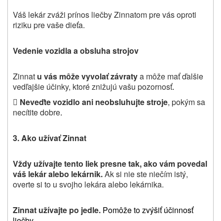
Váš lekár zváži prínos liečby Zinnatom pre vás oproti
riziku pre vaše dieťa.
Vedenie vozidla a obsluha strojov
Zinnat
u vás môže vyvolať závraty
a môže mať ďalšie
vedľajšie účinky, ktoré znižujú vašu pozornosť
.

Neveďte vozidlo ani neobsluhujte stroje
, pokým sa
necítite dobre
.
3. Ako užívať Zinnat
Vždy užívajte tento liek presne tak, ako vám povedal
váš lekár alebo lekárnik.
Ak si nie ste niečím istý,
overte si to u svojho lekára alebo lekárnika.
Zinnat užívajte po jedle.
Pomôže to zvýšiť účinnosť
liečby
.