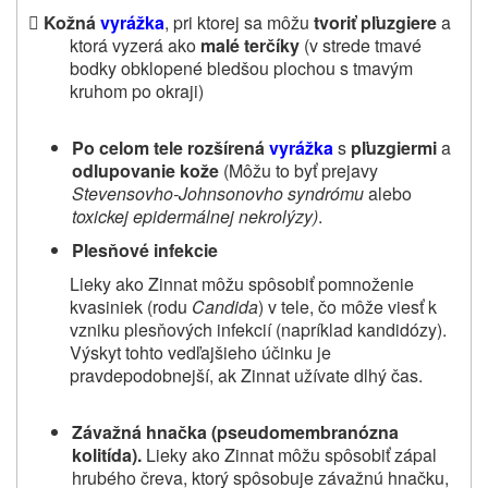

Kožná
vyrážka
, pri ktorej sa môžu
tvoriť pľuzgiere
a
ktorá vyzerá ako
malé
terčíky
(v strede tmavé
bodky obklopené bledšou plochou s tmavým
kruhom po okraji)
Po celom tele rozšírená
vyrážka
s
pľuzgiermi
a
odlupovanie kože
(Môžu to byť prejavy
Stevensovho‑Johnsonovho syndrómu
alebo
toxickej epidermálnej nekrolýzy)
.
Plesňové infekcie
Lieky ako Zinnat môžu spôsobiť pomnoženie
kvasiniek (rodu
Candida
) v tele, čo môže viesť k
vzniku plesňových infekcií (napríklad kandidózy).
Výskyt tohto vedľajšieho účinku je
pravdepodobnejší, ak Zinnat užívate dlhý čas.
Závažná hnačka (pseudomembranózna
kolitída).
Lieky ako Zinnat môžu spôsobiť zápal
hrubého čreva, ktorý spôsobuje závažnú hnačku,