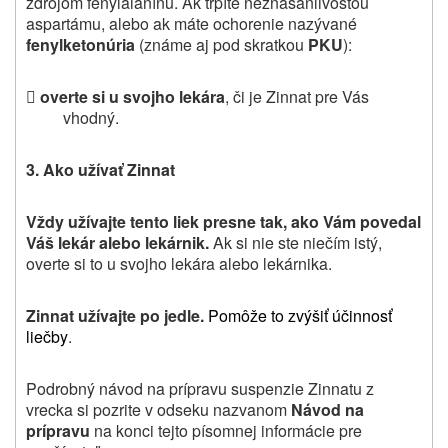
zdrojom fenylalanínu. Ak trpíte neznášanlivosťou
aspartámu, alebo ak máte ochorenie nazývané
fenylketonúria
(známe aj pod skratkou
PKU
):

overte si u svojho lekára
, či je Zinnat pre Vás
vhodný.
3. Ako užívať Zinnat
Vždy užívajte tento liek presne tak, ako Vám povedal
Váš lekár alebo lekárnik.
Ak si nie ste niečím istý,
overte si to u svojho lekára alebo lekárnika.
Zinnat užívajte po jedle.
Pomôže to zvýšiť účinnosť
liečby
.
Podrobný návod na prípravu suspenzie Zinnatu z
vrecka si pozrite v odseku nazvanom
Návod na
prípravu
na konci tejto písomnej informácie pre