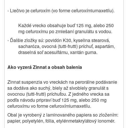
- Liečivo je c
efuroxím (vo forme cefuroxímiumaxetilu).
Každé vrecko obsahuje buď 125 mg, alebo 250
mg
cefuroxímu
po zmiešaní granulátu s vodou.
- Ďalšie zložky sú: povidón K30, kyselina stearová,
sacharóza, ovocná (tutti-frutti) príchuť, aspartám,
draselná soľ acesulfámu, xantán guma.
Ako vyzerá Zinnat a obsah balenia
Zinnat suspenzia vo vreckách na perorálne podávanie
sa dodáva ako suchý, biely až sivobiely granulát s
ovocnou (tutti-frutti) príchuťou. Z jedného vrecka sa
podľa návodu pripraví buď 125 mg, alebo 250 mg
cefuroxímu vo forme cefuroxímiumaxetilu.
Obal je vyrobený z laminovaného papiera so zložením:
papier, polyetylén, fólia, etylénmetakrylátový ionomér.