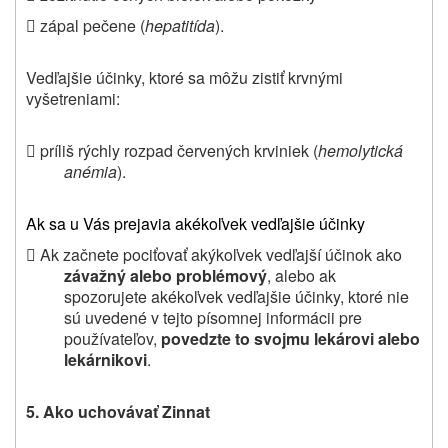
 zápal pečene (
hepatitída
).
Vedľajšie účinky,
ktoré sa môžu zistiť krvnými
vyšetreniami
:
 príliš rýchly rozpad červených krviniek (
hemolytická
anémia
).
Ak sa u Vás prejavia akékoľvek vedľajšie účinky
 Ak začnete pociťovať akýkoľvek vedľajší účinok ako
závažný alebo problémový
, alebo ak
spozorujete akékoľvek vedľajšie účinky, ktoré nie
sú uvedené v tejto písomnej informácii pre
používateľov,
povedzte to svojmu lekárovi alebo
lekárnikovi
.
5. Ako uchovávať Zinnat