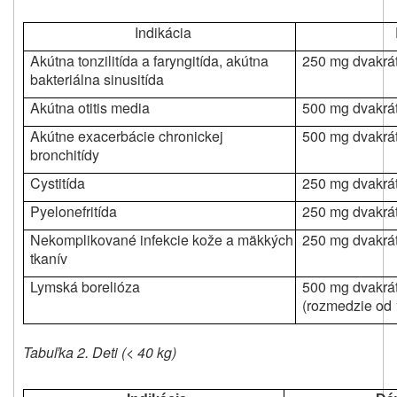
Indikácia
Akútna tonzilitída a faryngitída, akútna
250 mg dvakrá
bakteriálna sinusitída
Akútna otitis media
500 mg dvakrá
Akútne exacerbácie chronickej
500 mg dvakrá
bronchitídy
Cystitída
250 mg dvakrá
Pyelonefritída
250 mg dvakrá
Nekomplikované infekcie kože a mäkkých
250 mg dvakrá
tkanív
Lymská borelióza
500 mg dvakrá
(rozmedzie od 
Tabuľka 2. Deti (< 40 kg)