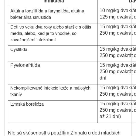
Indikácia
Dá
Akútna tonzilitída a faryngitída, akútna
10 mg/kg dvakrá
bakteriálna sinusitída
125 mg dvakrát 
Deti vo veku dva roky alebo staršie s otitis
15 mg/kg dvakrá
media, alebo, keď je to vhodné, so
250 mg dvakrát 
závažnejšími infekciami
Cystitída
15 mg/kg dvakrá
250 mg dvakrát 
Pyelonefritída
15 mg/kg dvakrá
250 mg dvakrát 
dní
Nekomplikované infekcie kože a mäkkých
15 mg/kg dvakrá
tkanív
250 mg dvakrát 
Lymská borelióza
15 mg/kg dvakrá
250 mg dvakrát 
až 21 dní)
Nie sú
skúsenosti s použitím Zinnatu u detí mladších