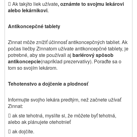

Ak takýto liek užívate
, oznámte to svojmu lekárovi
alebo lekárnikovi
.
Antikoncepčné tablety
Zinnat môže znížiť účinnosť antikoncepčných tabliet. Ak
počas liečby Zinnatom užívate antikoncepčné tablety, je
potrebné, aby ste používali aj
bariérový spôsob
antikoncepcie
(napríklad prezervatívy). Poraďte sa o
tom so svojím lekárom.
Tehotenstvo a dojčenie a plodnosť
Informujte svojho lekára predtým, než začnete užívať
Zinnat:
 ak ste tehotná, myslíte si, že môžete byť tehotná,
alebo ak plánujete otehotnieť
 ak dojčíte.