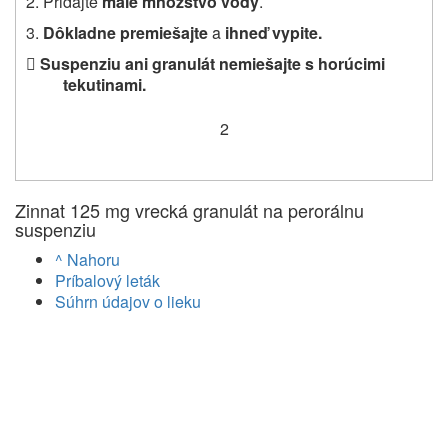
2. Pridajte
malé množstvo vody
.
3.
Dôkladne premiešajte
a
ihneď vypite.

Suspenziu ani granulát nemiešajte s horúcimi
tekutinami.
2
Zinnat 125 mg vrecká granulát na perorálnu
suspenziu
^ Nahoru
Príbalový leták
Súhrn údajov o lieku