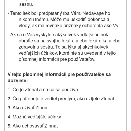
sestru.
- Tento liek bol predpísaný iba Vám. Nedávajte ho
nikomu inému. Môže mu uškodiť, dokonca aj
vtedy, ak má rovnaké príznaky ochorenia ako Vy.
- Ak sa u Vás vyskytne akýkoľvek vedľajší účinok,
obráťte sa na svojho lekára alebo lekárnika alebo
zdravotnú sestru. To sa týka aj akýchkoľvek
vedľajších účinkov, ktoré nie sú uvedené v tejto
písomnej informácii pre používateľov.
V tejto písomnej informácii pre používateľov sa
dozviete:
1. Čo je Zinnat a na čo sa používa
2.
Čo potrebujete vedieť predtým,
ako užijete Zinnat
3. Ako užívať Zinnat
4. Možné vedľajšie účinky
5. Ako uchovávať Zinnat