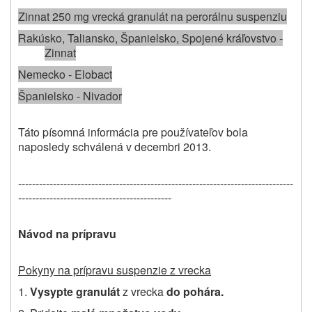
Zinnat 250 mg vrecká granulát na perorálnu suspenziu
Rakúsko, Taliansko, Španielsko, Spojené kráľovstvo ‑
Zinnat
Nemecko ‑ Elobact
Španielsko ‑ Nivador
Táto písomná informácia pre používateľov bola
naposledy schválená v decembri 2013.
-------------------------------------------------------------------------------
--------------------------------------------
Návod na prípravu
Pokyny na prípravu suspenzie z vrecka
1.
Vysypte granulát
z vrecka
do pohára.