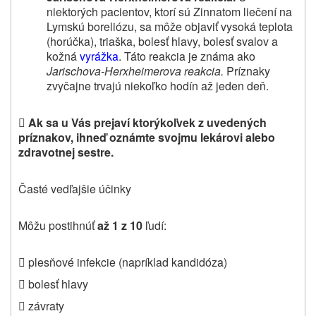
niektorých pacientov, ktorí sú Zinnatom liečení na
Lymskú boreliózu, sa môže objaviť vysoká teplota
(horúčka), triaška, bolesť hlavy, bolesť svalov a
kožná
vyrážka
. Táto reakcia je známa ako
Jarischova‑Herxheimerova reakcia.
Príznaky
zvyčajne trvajú niekoľko hodín až jeden deň.

Ak sa u Vás prejaví ktorýkoľvek z uvedených
príznakov, ihneď
oznámte svojmu lekárovi alebo
zdravotnej sestre
.
Časté vedľajšie účinky
Môžu postihnúť
až 1 z 10
ľudí:
 plesňové infekcie (napríklad kandidóza)
 bolesť hlavy
 závraty