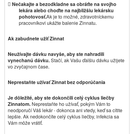

Nečakajte a bezodkladne sa obráťte na svojho
lekára alebo choďte na najbližšiu lekársku
pohotovosť.
Ak je to možné, zdravotníckemu
pracovníkovi ukážte balenie Zinnatu
.
Ak zabudnete užiť Zinnat
Neužívajte dávku navyše, aby ste nahradili
vynechanú dávku.
Stačí, ak Vašu ďalšiu dávku užijete
vo zvyčajnom čase
.
Neprestaňte užívať Zinnat bez odporúčania
Je dôležité, aby ste dokončili celý cyklus liečby
Zinnatom.
Neprestaňte ho užívať, pokým Vám to
neodporučí Váš lekár
‑ dokonca ani vtedy, keď sa cítite
lepšie. Ak nedokončíte celý cyklus liečby, infekcia sa
Vám môže vrátiť.