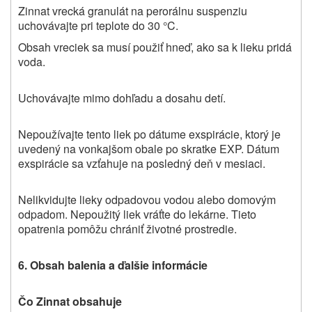
Zinnat vrecká granulát na perorálnu suspenziu
uchovávajte
pri teplote do
30 °C.
Obsah vreciek sa musí použiť hneď, ako sa k lieku pridá
voda.
Uchovávajte mimo dohľadu a dosahu detí.
Nepoužívajte tento liek po dátume exspirácie, ktorý je
uvedený na vonkajšom obale po skratke EXP.
Dátum
exspirácie sa vzťahuje na posledný deň v mesiaci.
Nelikvidujte lieky odpadovou vodou alebo domovým
odpadom. Nepoužitý liek vráťte do lekárne. Tieto
opatrenia pomôžu chrániť životné prostredie.
6. Obsah balenia a ďalšie informácie
Čo Zinnat obsahuje