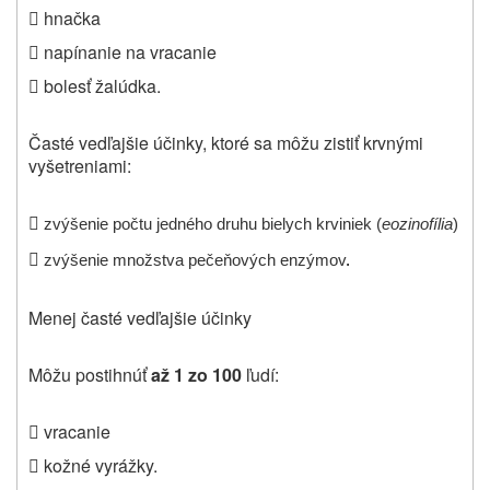
 hnačka
 napínanie na vracanie
 bolesť žalúdka.
Časté vedľajšie účinky, ktoré sa môžu zistiť krvnými
vyšetreniami
:

zvýšenie počtu jedného druhu bielych krviniek (
eozinofília
)

zvýšenie množstva pečeňových enzýmov
.
Menej časté vedľajšie účinky
Môžu postihnúť
až 1 zo 100
ľudí:
 vracanie
 kožné vyrážky.