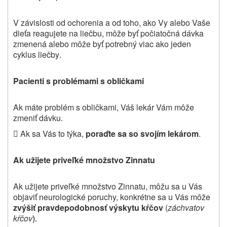
V závislosti od ochorenia a od toho, ako Vy alebo Vaše
dieťa reagujete na liečbu, môže byť počiatočná dávka
zmenená alebo môže byť potrebný viac ako jeden
cyklus liečby
.
Pacienti s problémami s obličkami
Ak máte problém s obličkami, Váš lekár Vám môže
zmeniť dávku.
 Ak sa Vás to týka,
poraďte sa so svojím lekárom
.
Ak užijete priveľké množstvo Zinnatu
Ak užijete priveľké množstvo Zinnatu, môžu sa u Vás
objaviť neurologické poruchy, konkrétne sa u Vás môže
zvýšiť pravdepodobnosť výskytu kŕčov
(
záchvatov
kŕčov
).