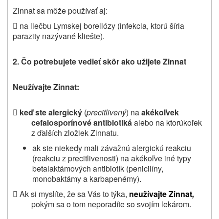
Zinnat sa môže používať aj:
 na liečbu Lymskej boreliózy (infekcia, ktorú šíria
parazity nazývané kliešte).
2. Čo potrebujete vedieť skôr ako užijete Zinnat
Neužívajte
Zinnat:

keď ste alergický
(
precitlivený
) na
akékoľvek
cefalosporínové antibiotiká
alebo na ktorúkoľek
z ďalších zložiek Zinnatu.
ak ste niekedy mali závažnú alergickú reakciu
(reakciu z precitlivenosti) na akékoľve iné typy
betalaktámových antibiotík (penicilíny,
monobaktámy a karbapenémy).
 Ak si myslíte, že sa Vás to týka,
neužívajte Zinnat
,
pokým sa o tom neporadíte so svojím lekárom
.