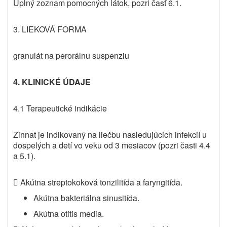
Úplný zoznam pomocných látok, pozri časť 6.1.
3. LIEKOVÁ FORMA
granulát na perorálnu suspenziu
4. KLINICKÉ ÚDAJE
4.1 Terapeutické indikácie
Zinnat je indikovaný na liečbu nasledujúcich infekcií u
dospelých a detí vo veku od 3 mesiacov (pozri časti 4.4
a 5.1).
 Akútna streptokoková tonzilitída a faryngitída.
Akútna bakteriálna sinusitída.
Akútna otitis media.