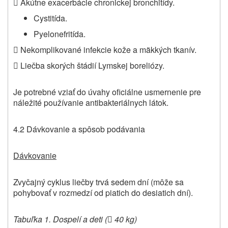
 Akútne exacerbácie chronickej bronchitídy.
Cystitída.
Pyelonefritída.
 Nekomplikované infekcie kože a mäkkých tkanív.
 Liečba skorých štádií Lymskej boreliózy.
Je potrebné vziať do úvahy oficiálne usmernenie pre
náležité používanie antibakteriálnych látok.
4.2 Dávkovanie a spôsob podávania
Dávkovanie
Zvyčajný cyklus liečby trvá sedem dní (môže sa
pohybovať v rozmedzí od piatich do desiatich dní).
Tabuľka 1. Dospelí a deti (
40 kg)
