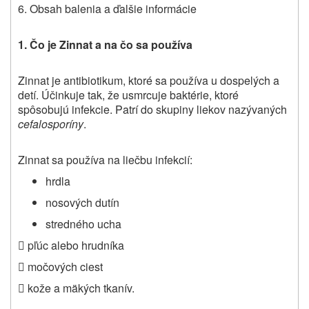
6.
Obsah balenia a ďalšie informácie
1. Čo je Zinnat a na čo sa používa
Zinnat je antibiotikum, ktoré sa používa u dospelých a
detí.
Účinkuje tak, že usmrcuje baktérie, ktoré
spôsobujú infekcie
. Patrí do skupiny liekov nazývaných
cefalosporíny
.
Zinnat sa používa na liečbu infekcií:
hrdla
nosových dutín
stredného ucha
 pľúc alebo hrudníka
 močových ciest
 kože a mäkých tkanív.