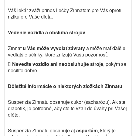
Váš lekár zváži prínos liečby Zinnatom pre Vás oproti
riziku pre Vaše dieťa.
Vedenie vozidla a obsluha strojov
Zinnat
u Vás môže vyvolať závraty
a môže mať ďalšie
vedľajšie účinky, ktoré znižujú Vašu pozornosť
.

Neveďte vozidlo ani neobsluhujte stroje
, pokým sa
necítite dobre
.
Dôležité informácie o niektorých zložkách Zinnatu
Suspenzia Zinnatu obsahuje cukor (sacharózu). Ak ste
diabetik, je potrebné, aby ste to vzali do úvahy pri Vašej
diéte.
Suspenzia Zinnatu obsahuje aj
aspartám
, ktorý je