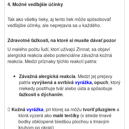
4. Možné vedľajšie účinky
Tak ako všetky lieky, aj tento liek môže spôsobovať
vedľajšie účinky, ale neprejavia sa u každého
.
Zdravotné ťažkosti, na ktoré si musíte dávať pozor
U malého počtu ľudí, ktorí užívajú Zinnat, sa objaví
alergická reakcia alebo potenciálne závažná kožná
reakcia. Medzi príznaky týchto reakcií patria:
Závažná alergická reakcia
. Medzi jej prejavy
patria
vyvýšená a svrbivá
vyrážka
, opuch
, ktorý
niekedy postihuje tvár alebo ústa a spôsobuje
ťažkosti s dýchaním
.

Kožná
vyrážka
, pri ktorej sa môžu
tvoriť pľuzgiere
a
ktorá vyzerá ako
malé
terčíky
(v strede tmavé
bodky obklopené bledšou plochou s tmavým
kruhom po okraji)