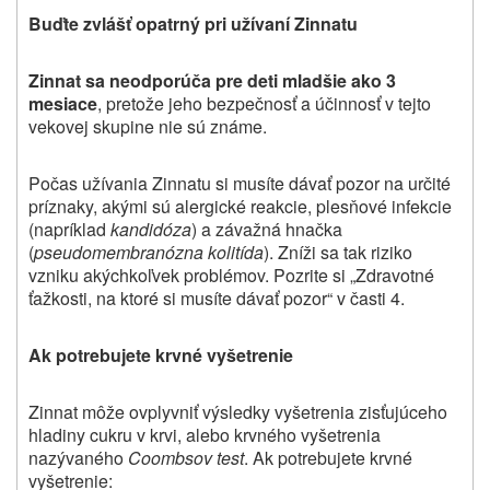
Buďte zvlášť opatrný pri užívaní Zinnatu
Zinnat sa neodporúča pre deti mladšie ako 3
mesiace
, pretože jeho bezpečnosť a účinnosť v tejto
vekovej skupine nie sú známe.
Počas užívania Zinnatu si musíte dávať pozor na určité
príznaky, akými sú alergické reakcie, plesňové infekcie
(napríklad
kandidóza
) a závažná hnačka
(
pseudomembranózna kolitída
). Zníži sa tak riziko
vzniku akýchkoľvek problémov. Pozrite si „Zdravotné
ťažkosti, na ktoré si musíte dávať pozor“ v časti 4.
Ak potrebujete krvné vyšetrenie
Zinnat môže ovplyvniť výsledky vyšetrenia zisťujúceho
hladiny cukru v krvi, alebo krvného vyšetrenia
nazývaného
Coombsov test
. Ak potrebujete krvné
vyšetrenie
: