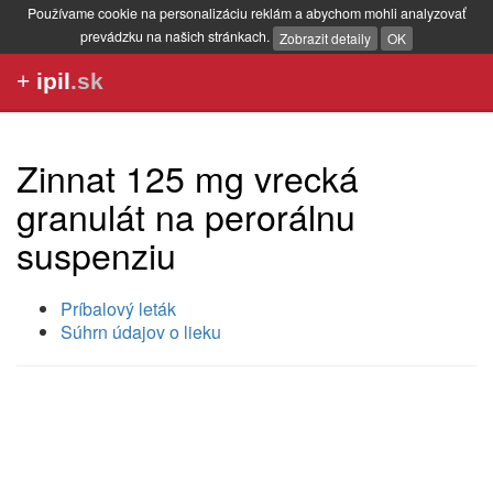
Používame cookie na personalizáciu reklám a abychom mohli analyzovať
prevádzku na našich stránkach.
Zobrazit detaily
OK
+
ipil
.sk
Zinnat 125 mg vrecká
granulát na perorálnu
suspenziu
Príbalový leták
Súhrn údajov o lieku