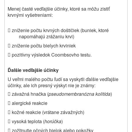
Menej časté vedľajšie účinky, ktoré sa môžu zistiť
krvnými vyšetreniami
:
 zníženie počtu krvných doštičiek (buniek, ktoré
napomáhajú zrážaniu krvi)
 zníženie počtu bielych krviniek
 pozitívny výsledok Coombsovho testu.
Ďalšie vedľajšie účinky
U veľmi malého počtu ľudí sa vyskytli ďalšie vedľajšie
účinky, ale ich presný výskyt nie je známy:
 závažná hnačka (
pseudomembranózna kolitída
)
 alergické reakcie
 kožné reakcie (vrátane závažných)
 vysoká teplota (
horúčka
)
 zožltnutie očných bielok alebo pokožky