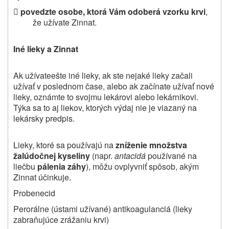

povedzte osobe, ktorá Vám odoberá vzorku krvi
,
že užívate Zinnat
.
Iné lieky a Zinnat
Ak užívateešte iné lieky, ak ste nejaké lieky začali
užívať v poslednom čase, alebo ak začínate užívať nové
lieky, oznámte to svojmu lekárovi alebo lekárnikovi.
Týka sa to aj liekov, ktorých výdaj nie je viazaný na
lekársky predpis.
Lieky, ktoré sa používajú na
zníženie množstva
žalúdočnej kyseliny
(napr.
antacidá
používané na
liečbu
pálenia záhy
), môžu ovplyvniť spôsob, akým
Zinnat účinkuje
.
Probenecid
Perorálne (ústami užívané) antikoagulanciá (lieky
zabraňujúce zrážaniu krvi)