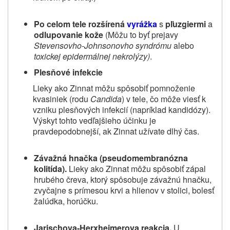
Po celom tele rozšírená
vyrážka
s
pľuzgiermi
a
odlupovanie kože
(Môžu to byť prejavy
Stevensovho‑Johnsonovho syndrómu
alebo
toxickej epidermálnej nekrolýzy)
.
Plesňové infekcie
Lieky ako Zinnat môžu spôsobiť pomnoženie
kvasiniek (rodu
Candida
) v tele, čo môže viesť k
vzniku plesňových infekcií (napríklad kandidózy).
Výskyt tohto vedľajšieho účinku je
pravdepodobnejší, ak Zinnat užívate dlhý čas.
Závažná hnačka (pseudomembranózna
kolitída).
Lieky ako Zinnat môžu spôsobiť zápal
hrubého čreva, ktorý spôsobuje závažnú hnačku,
zvyčajne s prímesou krvi a hlienov v stolici, bolesť
žalúdka, horúčku.
Jarischova‑Herxheimerova reakcia.
U