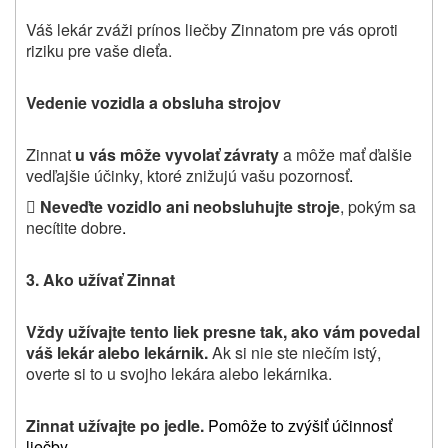
Váš lekár zváži prínos liečby Zinnatom pre vás oproti
riziku pre vaše dieťa.
Vedenie vozidla a obsluha strojov
Zinnat
u vás môže vyvolať závraty
a môže mať ďalšie
vedľajšie účinky, ktoré znižujú vašu pozornosť
.

Neveďte vozidlo ani neobsluhujte stroje
, pokým sa
necítite dobre
.
3. Ako užívať Zinnat
Vždy užívajte tento liek presne tak, ako vám povedal
váš lekár alebo lekárnik.
Ak si nie ste niečím istý,
overte si to u svojho lekára alebo lekárnika.
Zinnat užívajte po jedle.
Pomôže to zvýšiť účinnosť
liečby
.