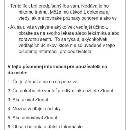
- Tento liek bol predpísaný iba vám. Nedávajte ho
nikomu inému. Môže mu uškodiť, dokonca aj
vtedy, ak má rovnaké príznaky ochorenia ako vy.
- Ak sa u vás vyskytne akýkoľvek vedľajší účinok,
obráťte sa na svojho lekára alebo lekárnika alebo
zdravotnú sestru. To sa týka aj akýchkoľvek
vedľajších účinkov, ktoré nie sú uvedené v tejto
písomnej informácii pre používateľa.
V tejto písomnej informácii pre používateľa sa
dozviete:
1. Čo je Zinnat a na čo sa používa
2.
Čo potrebujete vedieť predtým,
ako užijete Zinnat
3. Ako užívať Zinnat
4. Možné vedľajšie účinky
5. Ako uchovávať Zinnat
6.
Obsah balenia a ďalšie informácie