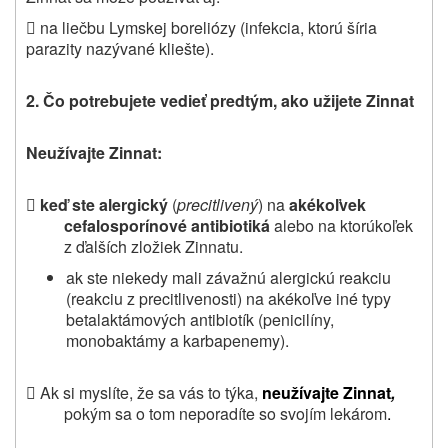
 na liečbu Lymskej boreliózy (infekcia, ktorú šíria
parazity nazývané kliešte).
2. Čo potrebujete vedieť predtým, ako užijete Zinnat
Neužívajte
Zinnat:

keď ste alergický
(
precitlivený
) na
akékoľvek
cefalosporínové antibiotiká
alebo na ktorúkoľek
z ďalších zložiek Zinnatu.
ak ste niekedy mali závažnú alergickú reakciu
(reakciu z precitlivenosti) na akékoľve iné typy
betalaktámových antibiotík (penicilíny,
monobaktámy a karbapenemy).
 Ak si myslíte, že sa vás to týka,
neužívajte Zinnat
,
pokým sa o tom neporadíte so svojím lekárom
.