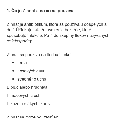
1. Čo je Zinnat a na čo sa používa
Zinnat je antibiotikum, ktoré sa používa u dospelých a
detí.
Účinkuje tak, že usmrcuje baktérie, ktoré
spôsobujú infekcie
. Patrí do skupiny liekov nazývaných
cefalosporíny
.
Zinnat sa používa na liečbu infekcií:
hrdla
nosových dutín
stredného ucha
 pľúc alebo hrudníka
 močových ciest
 kože a mäkých tkanív.
Zinnat sa môže používať aj: