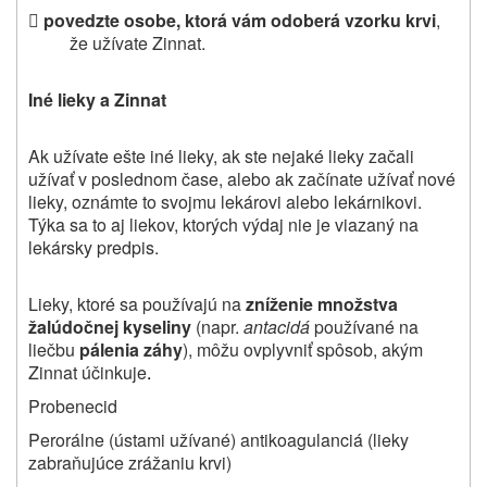

povedzte osobe, ktorá vám odoberá vzorku krvi
,
že užívate Zinnat
.
Iné lieky a Zinnat
Ak užívate ešte iné lieky, ak ste nejaké lieky začali
užívať v poslednom čase, alebo ak začínate užívať nové
lieky, oznámte to svojmu lekárovi alebo lekárnikovi.
Týka sa to aj liekov, ktorých výdaj nie je viazaný na
lekársky predpis.
Lieky, ktoré sa používajú na
zníženie množstva
žalúdočnej kyseliny
(napr.
antacidá
používané na
liečbu
pálenia záhy
), môžu ovplyvniť spôsob, akým
Zinnat účinkuje
.
Probenecid
Perorálne (ústami užívané) antikoagulanciá (lieky
zabraňujúce zrážaniu krvi)