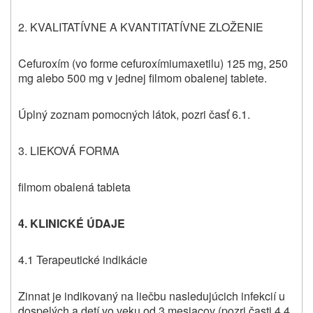
2. KVALITATÍVNE A KVANTITATÍVNE ZLOŽENIE
Cefuroxím (vo forme cefuroxímiumaxetilu) 125 mg, 250
mg alebo 500 mg v jednej filmom obalenej tablete.
Úplný zoznam pomocných látok, pozri časť 6.1.
3. LIEKOVÁ FORMA
filmom obalená tableta
4. KLINICKÉ ÚDAJE
4.1 Terapeutické indikácie
Zinnat je indikovaný na liečbu nasledujúcich infekcií u
dospelých a detí vo veku od 3 mesiacov (pozri časti 4.4