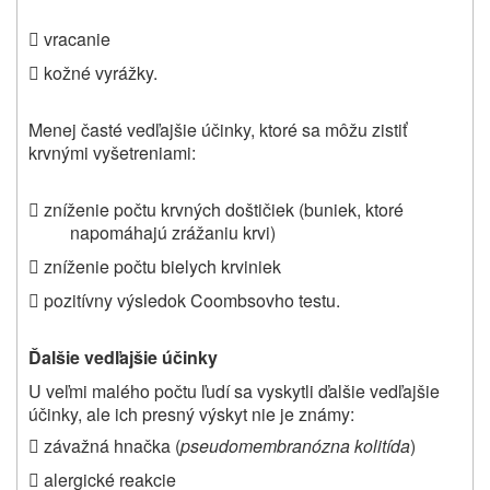
 vracanie
 kožné vyrážky.
Menej časté vedľajšie účinky, ktoré sa môžu zistiť
krvnými vyšetreniami
:
 zníženie počtu krvných doštičiek (buniek, ktoré
napomáhajú zrážaniu krvi)
 zníženie počtu bielych krviniek
 pozitívny výsledok Coombsovho testu.
Ďalšie vedľajšie účinky
U veľmi malého počtu ľudí sa vyskytli ďalšie vedľajšie
účinky, ale ich presný výskyt nie je známy:
 závažná hnačka (
pseudomembranózna kolitída
)
 alergické reakcie