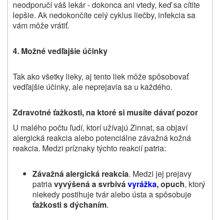
neodporučí váš lekár
‑ dokonca ani vtedy, keď sa cítite
lepšie. Ak nedokončíte celý cyklus liečby, infekcia sa
vám môže vrátiť.
4. Možné vedľajšie účinky
Tak ako všetky lieky, aj tento liek môže spôsobovať
vedľajšie účinky, ale neprejavia sa u každého
.
Zdravotné ťažkosti, na ktoré si musíte dávať pozor
U malého počtu ľudí, ktorí užívajú Zinnat, sa objaví
alergická reakcia alebo potenciálne závažná kožná
reakcia. Medzi príznaky týchto reakcií patria:
Závažná alergická reakcia
. Medzi jej prejavy
patria
vyvýšená a svrbivá
vyrážka
, opuch
, ktorý
niekedy postihuje tvár alebo ústa a spôsobuje
ťažkosti s dýchaním
.