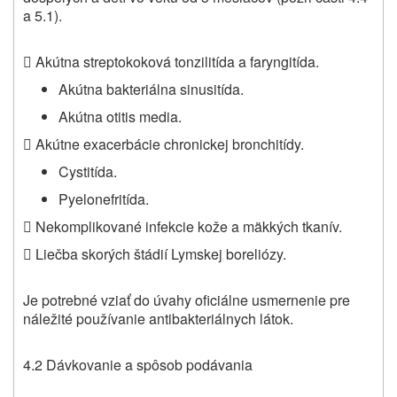
a 5.1).
 Akútna streptokoková tonzilitída a faryngitída.
Akútna bakteriálna sinusitída.
Akútna otitis media.
 Akútne exacerbácie chronickej bronchitídy.
Cystitída.
Pyelonefritída.
 Nekomplikované infekcie kože a mäkkých tkanív.
 Liečba skorých štádií Lymskej boreliózy.
Je potrebné vziať do úvahy oficiálne usmernenie pre
náležité používanie antibakteriálnych látok.
4.2 Dávkovanie a spôsob podávania