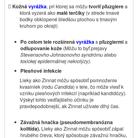

Kožná
vyrážka
, pri ktorej sa môžu
tvoriť pľuzgiere
a
ktorá vyzerá ako
malé
terčíky
(v strede tmavé
bodky obklopené bledšou plochou s tmavým
kruhom po okraji)
Po celom tele rozšírená
vyrážka
s
pľuzgiermi
a
odlupovanie kože
(Môžu to byť prejavy
Stevensovho‑Johnsonovho syndrómu
alebo
toxickej epidermálnej nekrolýzy)
.
Plesňové infekcie
Lieky ako Zinnat môžu spôsobiť pomnoženie
kvasiniek (rodu
Candida
) v tele, čo môže viesť k
vzniku plesňových infekcií (napríklad kandidózy).
Výskyt tohto vedľajšieho účinku je
pravdepodobnejší, ak Zinnat užívate dlhý čas.
Závažná hnačka (pseudomembranózna
kolitída).
Lieky ako Zinnat môžu spôsobiť zápal
hrubého čreva, ktorý spôsobuje závažnú hnačku,