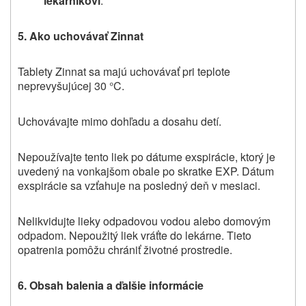
lekárnikovi
.
5. Ako uchovávať Zinnat
Tablety Zinnat sa majú uchovávať pri teplote
neprevyšujúcej 30 °C.
Uchovávajte mimo dohľadu a dosahu detí.
Nepoužívajte tento liek po dátume exspirácie, ktorý je
uvedený na vonkajšom obale po skratke EXP.
Dátum
exspirácie sa vzťahuje na posledný deň v mesiaci.
Nelikvidujte lieky odpadovou vodou alebo domovým
odpadom. Nepoužitý liek vráťte do lekárne. Tieto
opatrenia pomôžu chrániť životné prostredie.
6. Obsah balenia a ďalšie informácie