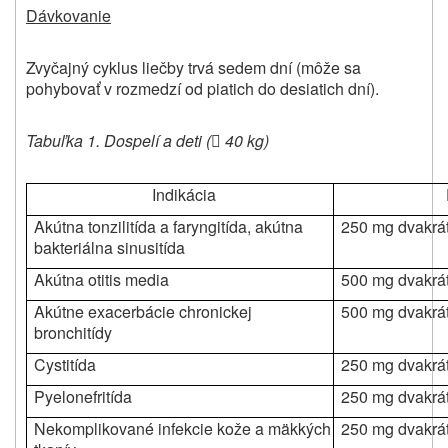
Dávkovanie
Zvyčajný cyklus liečby trvá sedem dní (môže sa
pohybovať v rozmedzí od piatich do desiatich dní).
Tabuľka 1. Dospelí a deti (
40 kg)

Indikácia
Akútna tonzilitída a faryngitída, akútna
250 mg dvakrá
bakteriálna sinusitída
Akútna otitis media
500 mg dvakrá
Akútne exacerbácie chronickej
500 mg dvakrá
bronchitídy
Cystitída
250 mg dvakrá
Pyelonefritída
250 mg dvakrá
Nekomplikované infekcie kože a mäkkých
250 mg dvakrá