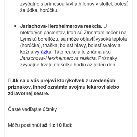
zvyčajne s prímesou krvi a hlienov v stolici, bolesť
žalúdka, horúčku.
Jarischova‑Herxheimerova reakcia.
U
niektorých pacientov, ktorí sú Zinnatom liečení na
Lymskú boreliózu, sa môže objaviť vysoká teplota
(horúčka), triaška, bolesť hlavy, bolesť svalov a
kožná
vyrážka
. Táto reakcia je známa ako
Jarischova‑Herxheimerova reakcia.
Príznaky
zvyčajne trvajú niekoľko hodín až jeden deň.

Ak sa u vás prejaví ktorýkoľvek z uvedených
príznakov, ihneď
oznámte svojmu lekárovi alebo
zdravotnej sestre
.
Časté vedľajšie účinky
Môžu postihnúť
až 1 z 10
ľudí: