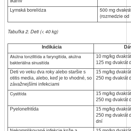
tkanív
Lymská borelióza
500 mg dvakrá
(rozmedzie od 
Tabuľka 2. Deti (< 40 kg)
Indikácia
Dá
Akútna tonzilitída a faryngitída, akútna
10 mg/kg dvakrá
bakteriálna sinusitída
125 mg dvakrát 
Deti vo veku dva roky alebo staršie s
15 mg/kg dvakrá
otitis media, alebo, keď je to vhodné, so
250 mg dvakrát 
závažnejšími infekciami
Cystitída
15 mg/kg dvakrá
250 mg dvakrát 
Pyelonefritída
15 mg/kg dvakrá
250 mg dvakrát 
dní
Nekomplikované infekcie kože a
15 mg/kg dvakrá