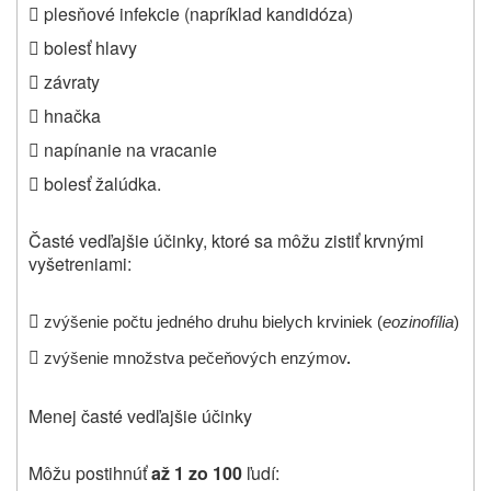
 plesňové infekcie (napríklad kandidóza)
 bolesť hlavy
 závraty
 hnačka
 napínanie na vracanie
 bolesť žalúdka.
Časté vedľajšie účinky, ktoré sa môžu zistiť krvnými
vyšetreniami
:

zvýšenie počtu jedného druhu bielych krviniek (
eozinofília
)

zvýšenie množstva pečeňových enzýmov
.
Menej časté vedľajšie účinky
Môžu postihnúť
až 1 zo 100
ľudí: