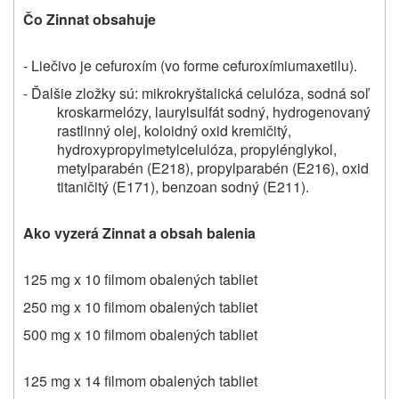
Čo Zinnat obsahuje
- Liečivo je
cefuroxím (vo forme cefuroxímiumaxetilu).
- Ďalšie zložky sú:
mikrokryštalická celulóza, sodná soľ
kroskarmelózy, laurylsulfát sodný, hydrogenovaný
rastlinný olej, koloidný oxid kremičitý,
hydroxypropylmetylcelulóza, propylénglykol,
metylparabén (E218), propylparabén (E216), oxid
titaničitý (E171), benzoan sodný (E211).
Ako vyzerá Zinnat a obsah balenia
125 mg x 10 filmom obalených tabliet
250 mg x 10 filmom obalených tabliet
500 mg x 10 filmom obalených tabliet
125 mg x 14 filmom obalených tabliet