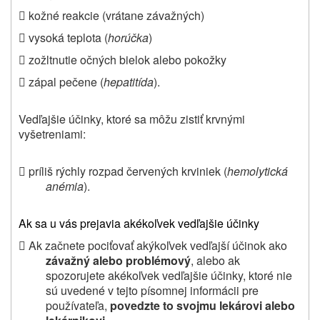
 kožné reakcie (vrátane závažných)
 vysoká teplota (
horúčka
)
 zožltnutie očných bielok alebo pokožky
 zápal pečene (
hepatitída
).
Vedľajšie účinky,
ktoré sa môžu zistiť krvnými
vyšetreniami
:
 príliš rýchly rozpad červených krviniek (
hemolytická
anémia
).
Ak sa u vás prejavia akékoľvek vedľajšie účinky
 Ak začnete pociťovať akýkoľvek vedľajší účinok ako
závažný alebo problémový
, alebo ak
spozorujete akékoľvek vedľajšie účinky, ktoré nie
sú uvedené v tejto písomnej informácii pre
používateľa,
povedzte to svojmu lekárovi alebo