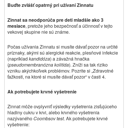
Buďte zvlášť opatrný pri užívaní Zinnatu
Zinnat sa neodporúča pre deti mladšie ako 3
mesiace
, pretože jeho bezpečnosť a účinnosť v tejto
vekovej skupine nie sú známe.
Počas užívania Zinnatu si musíte dávať pozor na určité
príznaky, akými sú alergické reakcie, plesňové infekcie
(napríklad
kandidóza
) a závažná hnačka
(
pseudomembranózna kolitída
). Zníži sa tak riziko
vzniku akýchkoľvek problémov. Pozrite si „Zdravotné
ťažkosti, na ktoré si musíte dávať pozor“ v časti 4.
Ak potrebujete krvné vyšetrenie
Zinnat môže ovplyvniť výsledky vyšetrenia zisťujúceho
hladiny cukru v krvi, alebo krvného vyšetrenia
nazývaného
Coombsov test
. Ak potrebujete krvné
vyšetrenie
: