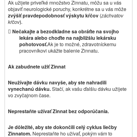
Ak užijete priveľké množstvo Zinnatu, môžu sa u vás
objaviť neurologické poruchy, konkrétne sa u vás môže
zvýšiť pravdepodobnosť výskytu kŕčov
(
záchvatov
kŕčov
).

Nečakajte a bezodkladne sa obráťte na svojho
lekára alebo choďte na najbližšiu lekársku
pohotovosť.
Ak je to možné, zdravotníckemu
pracovníkovi ukážte balenie Zinnatu
.
Ak zabudnete užiť Zinnat
Neužívajte dávku navyše, aby ste nahradili
vynechanú dávku.
Stačí, ak vašu ďalšiu dávku užijete
vo zvyčajnom čase
.
Neprestaňte užívať Zinnat bez odporúčania.
Je dôležité, aby ste dokončili celý cyklus liečby
Zinnatom.
Neprestaňte ho užívať, pokým vám to