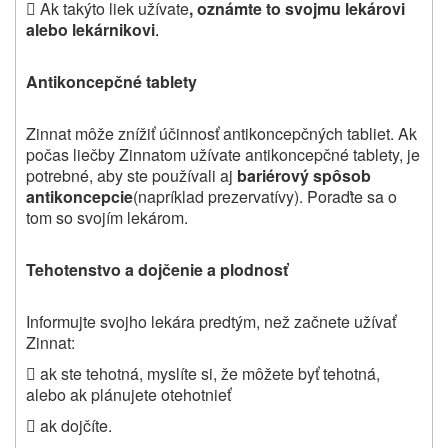

Ak takýto liek užívate
, oznámte to svojmu lekárovi
alebo lekárnikovi
.
Antikoncepčné tablety
Zinnat môže znížiť účinnosť antikoncepčných tabliet. Ak
počas liečby Zinnatom užívate antikoncepčné tablety, je
potrebné, aby ste používali aj
bariérový spôsob
antikoncepcie
(napríklad prezervatívy). Poraďte sa o
tom so svojím lekárom.
Tehotenstvo a dojčenie a plodnosť
Informujte svojho lekára predtým, než začnete užívať
Zinnat:
 ak ste tehotná, myslíte si, že môžete byť tehotná,
alebo ak plánujete otehotnieť
 ak dojčíte.