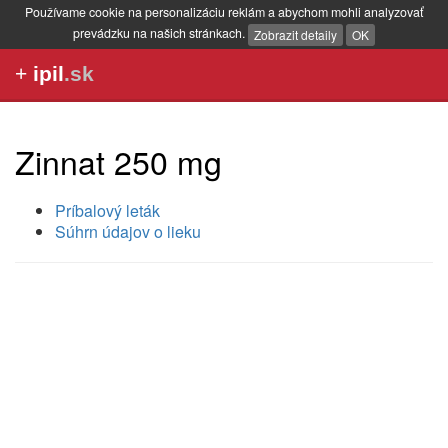
Používame cookie na personalizáciu reklám a abychom mohli analyzovať
prevádzku na našich stránkach.
Zobrazit detaily
OK
+
ipil
.sk
Zinnat 250 mg
Príbalový leták
Súhrn údajov o lieku