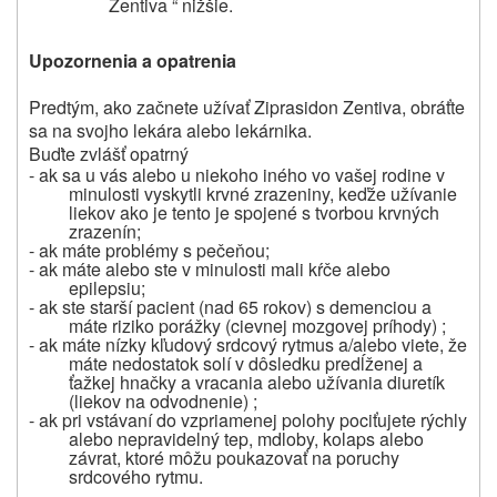
Zentiva “ nižšie.
Upozornenia a opatrenia
P
redtým,
ako začnete užívať Ziprasidon Zentiva, obráťte
sa na svojho lekára alebo lekárnika.
Buďte zvlášť opatrný
- ak sa u vás alebo u niekoho iného vo vašej rodine v
minulosti vyskytli krvné zrazeniny, keďže užívanie
liekov ako je tento je spojené s tvorbou krvných
zrazenín;
- ak máte problémy s pečeňou;
- ak máte alebo ste v minulosti mali kŕče alebo
epilepsiu;
- ak ste starší pacient (nad 65 rokov) s demenciou a
máte riziko porážky (cievnej mozgovej príhody)
;
- ak máte nízky kľudový srdcový rytmus a/alebo viete, že
máte nedostatok solí v dôsledku predĺženej a
ťažkej hnačky a vracania alebo užívania diuretík
(liekov na odvodnenie) ;
- ak pri vstávaní do vzpriamenej polohy pociťujete rýchly
alebo nepravidelný tep, mdloby, kolaps alebo
závrat, ktoré môžu poukazovať na poruchy
srdcového rytmu.