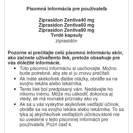
Písomná informácia pre používateľa
Ziprasidon Zentiva
40 mg
Ziprasidon Zentiva
60 mg
Ziprasidon Zentiva
80 mg
Tvrdé kapsuly
ziprasidón
Pozorne si prečítajte celú písomnú informáciu skôr,
ako začnete užívať
tento liek, pretože obsahuje pre
vás dôležité informácie.
Túto písomnú informáciu si uschovajte. Možno
bude potrebné, aby ste si ju znovu prečítali.
Ak máte akékoľvek ďalšie otázky, obráťte sa na
svojho lekára alebo lekárnika.
Tento liek bol predpísaný vám. Nedávajte ho
nikomu inému. Môže mu uškodiť, dokonca aj
vtedy, ak má rovnaké príznaky ako vy.
Ak sa u vás vyskytne akýkoľvek vedľajší účinok,
obráťte sa na svojho lekára alebo lekárnika. To sa
týka aj akýchkoľvek vedľajších účinkov,ktoré nie
sú uvedené v tejto písomnej informácii pre
používateľa.
Pozri časť 4.