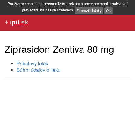
Používame cookie na personalizáciu reklám a abychom mohli analyzovať
prevádzku na našich stránkach.
Zobrazit detaily
OK
+
ipil
.sk
Ziprasidon Zentiva 80 mg
Príbalový leták
Súhrn údajov o lieku