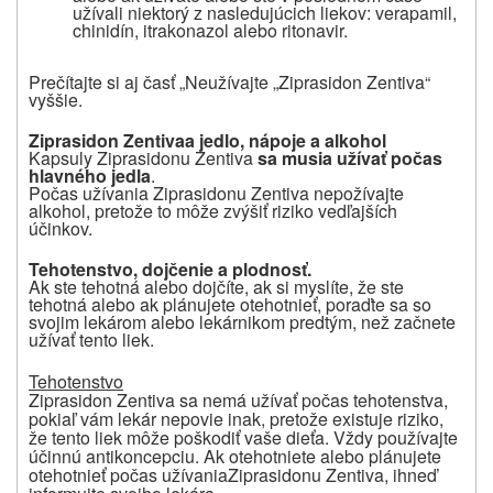
užívali niektorý z nasledujúcich liekov: verapamil,
chinidín, itrakonazol alebo ritonavir.
Prečítajte si aj časť „Neužívajte „
Ziprasidon Zentiva“
vyššie.
Ziprasidon Zentiva
a jedlo, nápoje a alkohol
Kapsuly Ziprasidonu Zentiva
sa musia užívať počas
hlavného jedla
.
Počas užívania
Ziprasidonu Zentiva
nepožívajte
alkohol, pretože to môže zvýšiť riziko vedľajších
účinkov.
Tehotenstvo, dojčenie a plodnosť.
Ak ste tehotná alebo dojčíte, ak si myslíte, že ste
tehotná alebo ak plánujete otehotnieť, poraďte sa so
svojim lekárom alebo lekárnikom predtým, než začnete
užívať tento liek.
Tehotenstvo
Ziprasidon Zentiva
sa nemá užívať počas tehotenstva,
pokiaľ vám lekár nepovie inak, pretože existuje riziko,
že tento liek môže poškodiť vaše dieťa. Vždy používajte
účinnú antikoncepciu. Ak otehotniete alebo plánujete
otehotnieť počas užívania
Ziprasidonu Zentiva
, ihneď