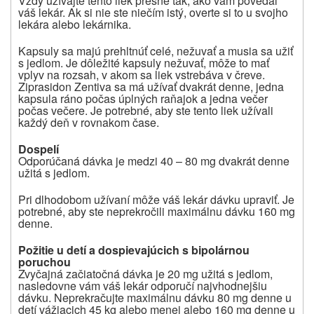
Vždy užívajte tento liek presne tak, ako vám povedal
váš lekár.
Ak si nie ste niečím istý, overte si to u svojho
lekára alebo lekárnika.
Kapsuly sa majú prehltnúť celé, nežuvať a musia sa užiť
s jedlom. Je dôležité kapsuly nežuvať, môže to mať
vplyv na rozsah, v akom sa liek vstrebáva v čreve.
Ziprasidon Zentiva sa má užívať dvakrát denne, jedna
kapsula ráno počas úplných raňajok a jedna večer
počas večere. Je potrebné, aby ste tento liek užívali
každý deň v rovnakom čase.
Dospelí
Odporúčaná dávka je medzi 40 – 80 mg dvakrát denne
užitá s jedlom.
Pri dlhodobom užívaní môže váš lekár dávku upraviť. Je
potrebné, aby ste neprekročili maximálnu dávku 160 mg
denne.
Požitie u detí a dospievajúcich s bipolárnou
poruchou
Zvyčajná začiatočná dávka je 20 mg užitá s jedlom,
nasledovne vám váš lekár odporučí najvhodnejšiu
dávku. Neprekračujte maximálnu dávku 80 mg denne u
detí vážiacich 45 kg alebo menej alebo 160 mg denne u