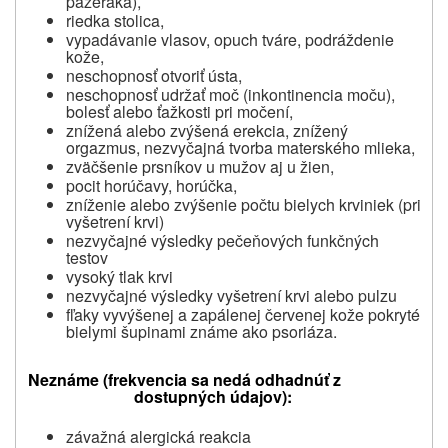
pažeráka),
riedka stolica,
vypadávanie vlasov, opuch tváre, podráždenie
kože,
neschopnosť otvoriť ústa,
neschopnosť udržať moč (inkontinencia moču),
bolesť alebo ťažkosti pri močení,
znížená alebo zvýšená erekcia, znížený
orgazmus, nezvyčajná tvorba materského mlieka,
zväčšenie prsníkov u mužov aj u žien,
pocit horúčavy, horúčka,
zníženie alebo zvýšenie počtu bielych krviniek (pri
vyšetrení krvi)
nezvyčajné výsledky pečeňových funkčných
testov
vysoký tlak krvi
nezvyčajné výsledky vyšetrení krvi alebo pulzu
fľaky vyvýšenej a zapálenej červenej kože pokryté
bielymi šupinami známe ako psoriáza.
Neznáme (frekvencia sa nedá odhadnúť z
dostupných údajov):
závažná alergická reakcia