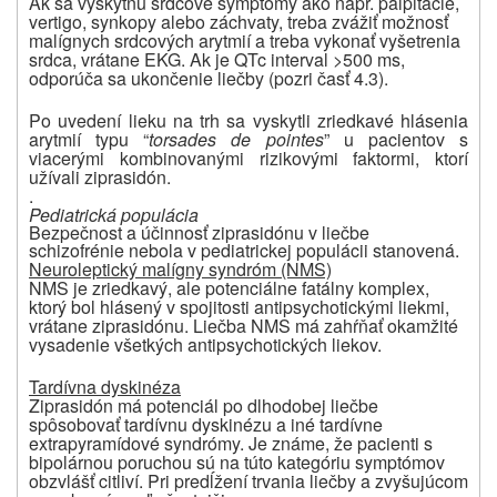
Ak sa vyskytnú srdcové symptómy ako napr. palpitácie,
vertigo, synkopy alebo záchvaty, treba zvážiť možnosť
malígnych srdcových arytmií a treba vykonať vyšetrenia
srdca, vrátane EKG. Ak je QTc interval >500 ms,
odporúča sa ukončenie liečby (pozri časť 4.3).
Po uvedení lieku na trh sa vyskytli zriedkavé hlásenia
arytmií typu “
torsades de pointes
” u pacientov s
viacerými kombinovanými rizikovými faktormi, ktorí
užívali ziprasidón.
.
Pediatrická populácia
Bezpečnost a účinnosť ziprasidónu v liečbe
schizofrénie nebola
v pediatrickej populácii
stanovená.
Neuroleptický malígny syndróm (NMS)
NMS je zriedkavý, ale potenciálne fatálny komplex,
ktorý bol hlásený v spojitosti antipsychotickými liekmi,
vrátane ziprasidónu. Liečba NMS má zahŕňať okamžité
vysadenie všetkých antipsychotických liekov.
Tardívna dyskinéza
Ziprasidón má potenciál po dlhodobej liečbe
spôsobovať tardívnu dyskinézu a iné tardívne
extrapyramídové syndrómy. Je známe, že pacienti s
bipolárnou poruchou sú na túto kategóriu symptómov
obzvlášť citliví. Pri predĺžení trvania liečby a zvyšujúcom