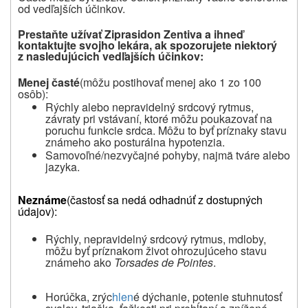
od vedľajších účinkov.
Prestaňte užívať
Ziprasidon Zentiva
a ihneď
kontaktujte svojho lekára, ak spozorujete niektorý
z nasledujúcich vedľajších účinkov:
Menej časté
(môžu postihovať menej ako 1 zo 100
osôb):
Rýchly alebo nepravidelný srdcový rytmus,
závraty pri vstávaní, ktoré môžu poukazovať na
poruchu funkcie srdca. Môžu to byť príznaky stavu
známeho ako posturálna hypotenzia.
Samovoľné/nezvyčajné pohyby, najmä tváre alebo
jazyka.
Neznáme
(častosť sa nedá odhadnúť z dostupných
údajov):
Rýchly, nepravidelný srdcový rytmus, mdloby,
môžu byť príznakom život ohrozujúceho stavu
známeho ako
Torsades de Pointes
.
Horúčka, zrýc
hlen
é dýchanie, potenie stuhnutosť