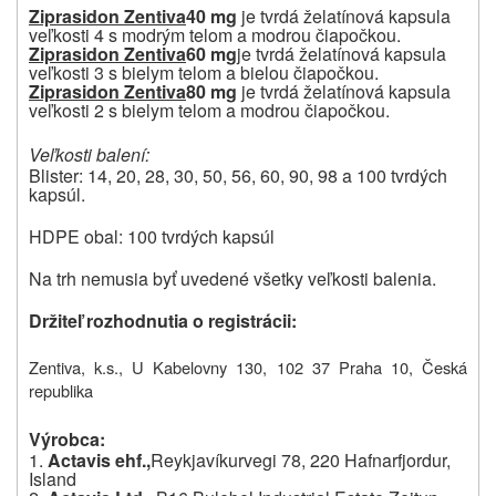
Ziprasidon Zentiva
40 mg
je tvrdá želatínová kapsula
veľkosti 4 s modrým telom a modrou čiapočkou.
Ziprasidon Zentiva
60 mg
je tvrdá želatínová kapsula
veľkosti 3 s bielym telom a bielou čiapočkou.
Ziprasidon Zentiva
80 mg
je tvrdá želatínová kapsula
veľkosti 2 s bielym telom a modrou čiapočkou.
Veľkosti balení:
Blister: 14, 20, 28, 30, 50, 56, 60, 90, 98 a 100 tvrdých
kapsúl.
HDPE obal: 100 tvrdých kapsúl
Na trh nemusia byť uvedené všetky veľkosti balenia.
Držiteľ rozhodnutia o registrácii:
Zentiva, k.s., U Kabelovny 130, 102 37 Praha 10, Česká
republika
Výrobca:
1.
Actavis ehf.,
Reykjavíkurvegi 78, 220 Hafnarfjordur,
Island