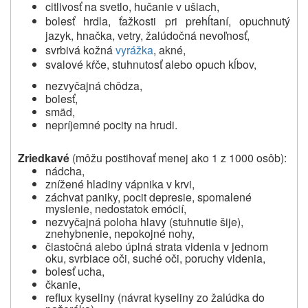
citlivosť na svetlo, hučanie v ušiach,
bolesť hrdla, ťažkosti pri prehĺtaní, opuchnutý
jazyk, hnačka, vetry, žalúdočná nevoľnosť,
svrbivá kožná
vyrážka
, akné,
svalové kŕče, stuhnutosť alebo opuch kĺbov,
nezvyčajná chôdza,
bolesť,
smäd,
nepríjemné pocity na hrudi.
Zriedkavé
(môžu postihovať menej ako 1 z 1000 osôb):
nádcha,
znížené hladiny vápnika v krvi,
záchvat paniky, pocit depresie, spomalené
myslenie, nedostatok emócií,
nezvyčajná poloha hlavy (stuhnutie šije),
znehybnenie, nepokojné nohy,
čiastočná alebo úplná strata videnia v jednom
oku, svrbiace oči, suché oči, poruchy videnia,
bolesť ucha,
čkanie,
reflux kyseliny (návrat kyseliny zo žalúdka do