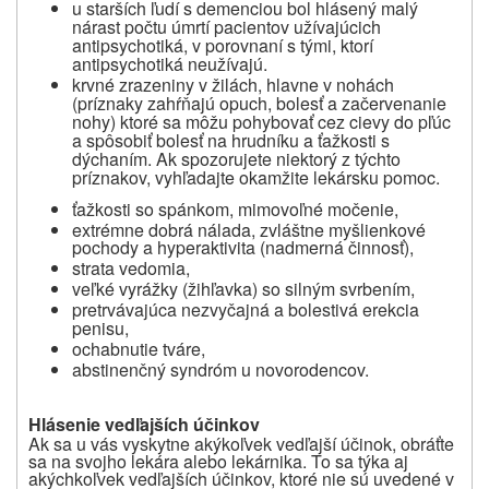
u starších ľudí s demenciou bol hlásený malý
nárast počtu úmrtí pacientov užívajúcich
antipsychotiká, v porovnaní s tými, ktorí
antipsychotiká neužívajú.
krvné zrazeniny v žilách, hlavne v nohách
(príznaky zahŕňajú opuch, bolesť a začervenanie
nohy) ktoré sa môžu
pohybovať cez cievy
do pľúc
a spôsobiť bolesť na hrudníku a ťažkosti s
dýchaním.
Ak spozorujete
niektorý z týchto
príznakov, vyhľadajte okamžite lekársku pomoc.
ťažkosti so spánkom, mimovoľné močenie,
extrémne dobrá nálada, zvláštne myšlienkové
pochody a hyperaktivita (nadmerná činnosť),
strata vedomia,
veľké vyrážky (žihľavka) so silným svrbením,
pretrvávajúca nezvyčajná a bolestivá erekcia
penisu,
ochabnutie tváre,
abstinenčný syndróm u novorodencov.
Hlásenie vedľajších účinkov
Ak sa u vás vyskytne akýkoľvek vedľajší účinok, obráťte
sa na svojho lekára alebo lekárnika. To sa týka aj
akýchkoľvek vedľajších účinkov, ktoré nie sú uvedené v