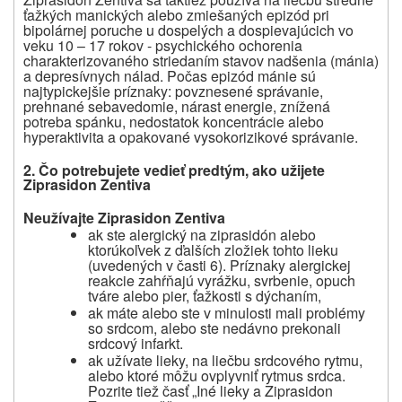
ťažkých manických alebo zmiešaných epizód pri
bipolárnej poruche u dospelých a dospievajúcich vo
veku 10 – 17 rokov - psychického ochorenia
charakterizovaného striedaním stavov nadšenia (mánia)
a depresívnych nálad. Počas epizód mánie sú
najtypickejšie príznaky: povznesené správanie,
prehnané sebavedomie, nárast energie, znížená
potreba spánku, nedostatok koncentrácie alebo
hyperaktivita a opakované vysokorizikové správanie.
2. Čo potrebujete vedieť predtým, ako užijete
Ziprasidon Zentiva
Neužívajte
Ziprasidon Zentiva
ak ste alergický na ziprasidón alebo
ktorúkoľvek z ďalších zložiek
tohto lieku
(uvedených v časti 6). Príznaky alergickej
reakcie zahŕňajú vyrážku, svrbenie, opuch
tváre alebo pier, ťažkosti s dýchaním,
ak máte alebo ste v minulosti mali problémy
so srdcom, alebo ste nedávno prekonali
srdcový infarkt.
ak užívate lieky, na liečbu srdcového rytmu,
alebo ktoré môžu ovplyvniť rytmus srdca.
Pozrite tiež časť „Iné lieky a
Ziprasidon