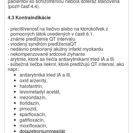
pacientov so schizofréniou nebola doteraz stanovená
(pozri časť 4.4).
4.3 Kontraindikácie
- precitlivenosť na liečivo alebo na ktorúkoľvek z
pomocných látok uvedených v časti 6.1.
- známe predĺženie QT intervalu
- vrodený syndróm
predĺženia
QT
- nedávno prekonaný akútny infarkt myokardu
- nekompenzované srdcové zlyhanie
- arytmie, ktoré sa liečia antiarytmikami tried IA a III.
- súbežná liečba liekmi, ktoré predlžujú QT interval, ako
napr.:
antiarytmiká tried IA a III,
oxid arzenitý,
halofantrín,
levometadyl acetát,
mezoridazín,
tioridazín,
pimozid,
sparfloxacín,
gatifloxacín,
moxifloxacín,
dolazetroniummesilát
,