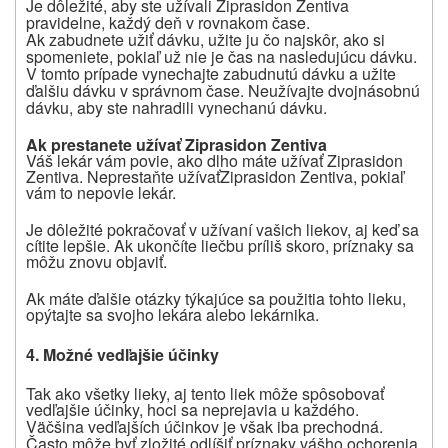
Je dôležité, aby ste užívali
Ziprasidon Zentiva
pravidelne, každý deň v rovnakom čase.
Ak zabudnete užiť dávku, užite ju čo najskôr, ako si
spomeniete, pokiaľ už nie je čas na nasledujúcu dávku.
V tomto prípade vynechajte zabudnutú dávku a užite
ďalšiu dávku v správnom čase. Neužívajte dvojnásobnú
dávku, aby ste nahradili vynechanú dávku.
Ak prestanete užívať
Ziprasidon Zentiva
Váš lekár vám povie, ako dlho máte užívať Ziprasidon
Zentiva. Neprestaňte užívať
Ziprasidon Zentiva
, pokiaľ
vám to nepovie lekár.
Je dôležité pokračovať v užívaní vašich liekov, aj keď sa
cítite lepšie. Ak ukončíte liečbu príliš skoro, príznaky sa
môžu znovu objaviť.
Ak máte ďalšie otázky týkajúce sa použitia tohto lieku,
opýtajte sa svojho lekára alebo lekárnika.
4. Možné vedľajšie účinky
Tak ako všetky lieky, aj tento liek môže spôsobovať
vedľajšie účinky, hoci sa neprejavia u každého.
Väčšina vedľajších účinkov je však iba prechodná.
Často môže byť zložité odlíšiť príznaky vášho ochorenia