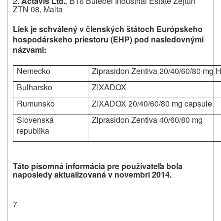
2.
Actavis Ltd.
, B16 Bulebel Industrial Estate Zejtun
ZTN 08, Malta
Liek je schválený v členských štátoch Európskeho
hospodárskeho priestoru (EHP) pod nasledovnými
názvami:
Nemecko
Ziprasidon Zentiva 20/40/60/80 mg 
Bulharsko
ZIXADOX
Rumunsko
ZIXADOX 20/40/60/80 mg capsule
Slovenská
Ziprasidon Zentiva 40/60/80 mg
republika
Táto písomná informácia pre používateľa bola
naposledy
aktualizovaná v novembri 2014.
7