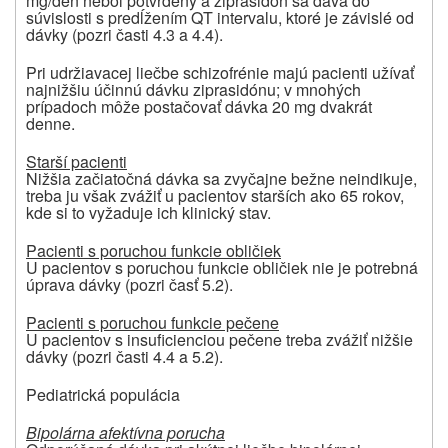
mg/deň nebol potvrdený a ziprasidón sa dáva do
súvislosti s predĺžením QT intervalu, ktoré je závislé od
dávky (pozri časti 4.3 a 4.4).
Pri udržiavacej liečbe schizofrénie majú pacienti užívať
najnižšiu účinnú dávku ziprasidónu; v mnohých
prípadoch môže postačovať dávka 20 mg dvakrát
denne.
Starší pacienti
Nižšia začiatočná dávka sa zvyčajne bežne neindikuje,
treba ju však zvážiť u pacientov starších ako 65 rokov,
kde si to vyžaduje ich klinický stav.
Pacienti s poruchou funkcie obličiek
U pacientov s poruchou funkcie obličiek nie je potrebná
úprava dávky (pozri časť 5.2).
Pacienti s poruchou funkcie pečene
U pacientov s insuficienciou pečene treba zvážiť nižšie
dávky (pozri časti 4.4 a 5.2).
Pediatrická populácia
Bipolárna afektívna porucha