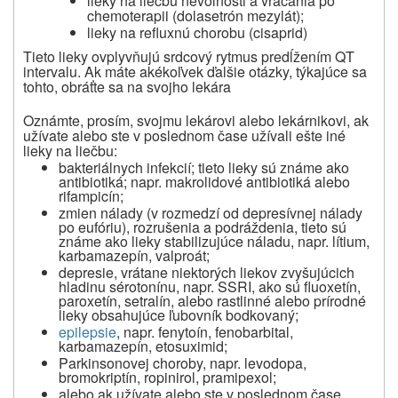
lieky na liečbu nevoľnosti a vracania po
chemoterapii (dolasetrón mezylát);
lieky na refluxnú chorobu (cisaprid)
Tieto lieky ovplyvňujú srdcový rytmus predĺžením QT
intervalu. Ak máte akékoľvek ďalšie otázky, týkajúce sa
tohto,
obráťte sa na svojho lekára
Oznámte, prosím, svojmu lekárovi alebo lekárnikovi, ak
užívate alebo ste v poslednom čase užívali ešte iné
lieky na liečbu:
bakteriálnych infekcií; tieto lieky sú známe ako
antibiotiká; napr. makrolidové antibiotiká alebo
rifampicín;
zmien nálady (v rozmedzí od depresívnej nálady
po eufóriu), rozrušenia a podráždenia, tieto sú
známe ako lieky stabilizujúce náladu, napr. lítium,
karbamazepín, valproát;
depresie, vrátane niektorých liekov zvyšujúcich
hladinu sérotonínu, napr. SSRI, ako sú fluoxetín,
paroxetín, setralín, alebo rastlinné alebo prírodné
lieky obsahujúce ľubovník bodkovaný;
epilepsie
, napr. fenytoín, fenobarbital,
karbamazepín, etosuximid;
Parkinsonovej choroby, napr. levodopa,
bromokriptín, ropinirol, pramipexol;
alebo ak užívate alebo ste v poslednom čase