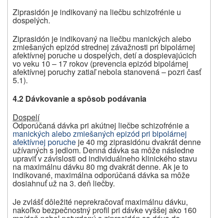
Ziprasidón je indikovaný na liečbu schizofrénie u
dospelých.
Ziprasidón je indikovaný na liečbu manických alebo
zmiešaných epizód strednej závažnosti pri bipolárnej
afektívnej poruche u dospelých, detí a dospievajúcich
vo veku 10 – 17 rokov (prevencia epizód bipolárnej
afektívnej poruchy zatiaľ nebola stanovená – pozri časť
5.1).
4.2 Dávkovanie a spôsob podávania
Dospelí
Odporúčaná dávka pri akútnej liečbe schizofrénie a
manických alebo zmiešaných epizód pri bipolárnej
afektívnej poruche
je 40 mg ziprasidónu dvakrát denne
užívaných s jedlom. Denná dávka sa môže následne
upraviť v závislosti od individuálneho klinického stavu
na maximálnu dávku 80 mg dvakrát denne. Ak je to
indikované, maximálna odporúčaná dávka sa môže
dosiahnuť už na 3. deň liečby.
Je zvlášť dôležité neprekračovať maximálnu dávku,
nakoľko bezpečnostný profil pri dávke vyššej ako 160