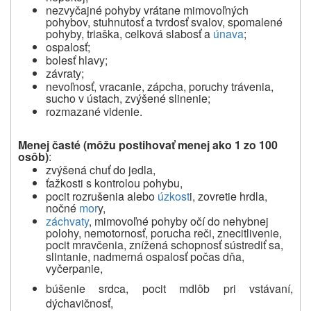
nezvyčajné pohyby vrátane mimovoľných
pohybov, stuhnutosť a
tvrdosť svalov, spomalené
pohyby, triaška, celková slabosť a
únava
;
ospalosť;
bolesť hlavy;
závraty;
nevoľnosť, vracanie, zápcha, poruchy trávenia,
sucho v ústach, zvýšené slinenie;
rozmazané videnie.
Menej časté (môžu postihovať menej ako 1 zo 100
osôb)
:
zvýšená chuť do jedla,
ťažkosti s kontrolou pohybu,
pocit rozrušenia alebo
úzkost
i, zovretie hrdla,
nočné
mor
y,
záchvaty
, mimovoľné pohyby očí do nehybnej
polohy, nemotornosť, porucha reči, znecitlivenie,
pocit mravčenia, znížená schopnosť sústrediť sa,
slintanie, nadmerná ospalosť počas dňa,
vyčerpanie,
búšenie srdca, pocit mdlôb pri vstávaní,
dýchavičnosť,