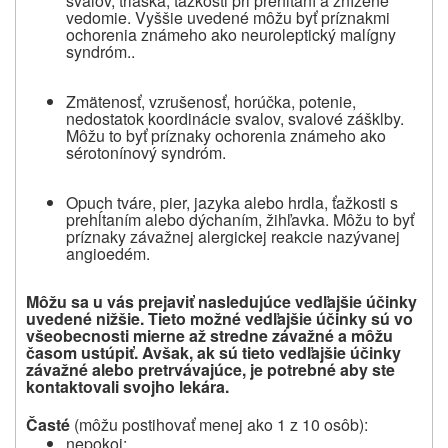
svalov, triaška, ťažkosti pri prehĺtaní a znížené
vedomie. Vyššie uvedené môžu byť príznakmi
ochorenia známeho ako neuroleptický malígny
syndróm..
Zmätenosť, vzrušenosť, horúčka, potenie,
nedostatok koordinácie svalov, svalové zášklby.
Môžu to byť príznaky ochorenia známeho ako
sérotonínový syndróm.
Opuch
tváre
,
pier
,
jazyka
alebo
hrdla
,
ťažkosti
s
prehĺtaním
alebo dýchaním,
žihľavka
.
Môžu to byť
príznaky
závažnej
alergickej
reakcie nazývanej
angioedém.
Môžu sa u vás prejaviť nasledujúce vedľajšie účinky
uvedené nižšie. Tieto možné vedľajšie účinky sú vo
všeobecnosti mierne až stredne závažné a môžu
časom ustúpiť. Avšak, ak sú tieto vedľajšie účinky
závažné alebo pretrvávajúce, je potrebné aby ste
kontaktovali svojho lekára.
Časté
(môžu postihovať menej ako 1 z 10 osôb)
:
nepokoj;