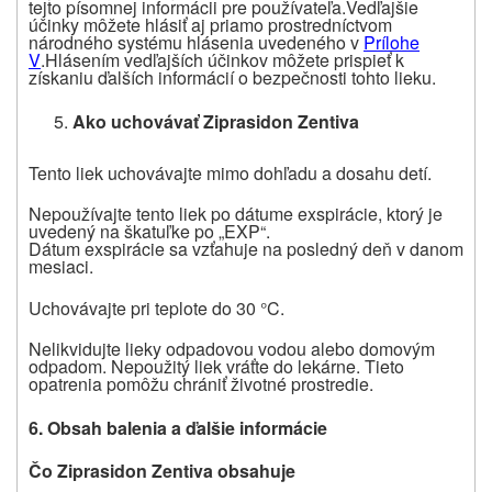
tejto písomnej informácii pre používateľa.
Vedľajšie
účinky môžete hlásiť aj priamo prostredníctvom
národného systému hlásenia uvedeného v
Prílohe
V
.
Hlásením vedľajších účinkov môžete prispieť k
získaniu ďalších informácií o bezpečnosti tohto lieku.
Ako uchovávať
Ziprasidon Zentiva
Tento liek uchovávajte mimo dohľadu a dosahu detí.
Nepoužívajte
tento liek
po dátume exspirácie, ktorý je
uvedený na škatuľke
po „EXP“.
Dátum exspirácie sa vzťahuje na posledný deň v danom
mesiaci.
Uchovávajte pri teplote do 30 °C.
Nelikvidujte lieky
odpadovou vodou alebo domovým
odpadom. Nepoužitý liek vráťte do lekárne. Tieto
opatrenia pomôžu chrániť životné prostredie.
6. Obsah balenia a ďalšie informácie
Čo
Ziprasidon Zentiva
obsahuje