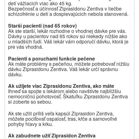
detí vážiacich viac ako 45 kg.
Bezpečnosť a účinnosť Ziprasidonu Zentiva v liečbe
schizofrénie u detí a dospievajúcich nebola stanovená.
Starší pacienti (nad 65 rokov)
Ak ste starší, lekár rozhodne o vhodnej dávke pre vás.
Dávky u pacientov nad 65 rokov sú niekedy nižšie ako
u mladších ľudí. Váš lekár vám odporučí dávku, ktorá je
pre vás vhodná.
Pacienti s poruchami funkcie pečene
Ak máte problémy s pečeňou, môžete potrebovať nižšiu
dávku
Ziprasidonu Zentiva. Váš lekár určí správnu
dávku.
Ak užijete viac
Ziprasidonu Zentiva
, ako máte
Ihneď sa spojte s lekárom alebo navštívte najbližšiu
nemocničnú pohotovosť. Škatuľku
Ziprasidonu Zentiva
si zoberte so sebou.
Ak ste užili príliš veľa kapsúl Ziprasidon
Zentiva,
môžete pociťovať ospalosť, tras, kŕče a samovoľné
pohyby hlavy a krku.
Ak zabudnete užiť
Ziprasidon Zentiva