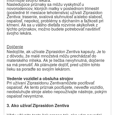
informujte svojho lekára.
Nasledujúce príznaky sa môžu vyskytnúť u
novorodencov, ktorých matky v poslednom trimestri
(posledné tri mesiace tehotenstva) užívali
Ziprasidon
Zentiva
: trasenie, svalová stuhnutosť a/alebo slabosť,
ospalosť, nepokoj, problémy s dýchaním a ťažkosti pri
kŕmení. Ak sa u vášho dieťaťa rozvinie akýkoľvek z
týchto príznakov, možno budete potrebovať navštíviť
svojho lekára.
Dojčenie
Nedojčite, ak užívate Ziprasidon Zentiva kapsuly. Je to
z dôvodu, že malé množstvá môžu prechádzať do
materského mlieka. Ak je liečba nevyhnutná, dojčenie
sa má prerušiť. Ak plánujete dojčiť, pred užitím tohto
lieku sa poraďte so svojím lekárom.
Vedenie vozidiel a obsluha strojov
Pri užívaní Ziprasidonu Zentiva
môžete pociťovať
ospalosť. Ak tento príznak pociťujete, neveďte vozidlo,
neobsluhujte stroje alebo nepoužívajte nástroje, pokým
ospalosť nevymizne.
3. Ako užívať
Ziprasidon Zentiva