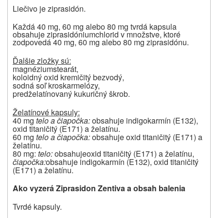
Liečivo je ziprasidón.
Každá 40 mg, 60 mg alebo 80 mg tvrdá kapsula
obsahuje ziprasidóniumchlorid v množstve, ktoré
zodpovedá 40 mg, 60 mg alebo 80 mg ziprasidónu.
Ďalšie zložky sú:
magnéziumstearát,
koloidný oxid kremičitý bezvodý,
sodná soľ kroskarmelózy,
predželatínovaný kukuričný škrob.
Želatínové kapsuly:
40 mg
telo a čiapočka:
obsahuje indigokarmín (E132),
oxid titaničitý (E171) a želatínu.
60 mg
telo a čiapočka:
obsahuje oxid titaničitý (E171) a
želatínu.
80 mg:
telo:
obsahuje
oxid titaničitý (E171) a želatínu,
čiapočka:
obsahuje indigokarmín (E132), oxid titaničitý
(E171) a želatínu.
Ako vyzerá
Ziprasidon Zentiva
a obsah balenia
Tvrdé kapsuly.