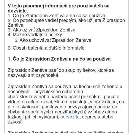
V tejto písomnej informácii pre používateľa sa
dozviete
:
1. Čo je
Ziprasidon Zentiva
a na čo sa používa
2. Čo potrebujete vedieť predtým, ako užijete
Ziprasidon
Zentiva
3. Ako užívať
Ziprasidon Zentiva
4. Možné vedľajšie účinky
Ako uchovávať
Ziprasidon Zentiva
6. Obsah balenia a ďalšie informácie
1. Čo je
Ziprasidon Zentiva
a na čo sa používa
Ziprasidon Zentiva
patrí do skupiny liekov, ktoré sa
nazývajú antipsychotiká.
Ziprasidon Zentiva sa používa na liečbu schizofrénie u
dospelých – psychického ochorenia
charakterizovaného nasledujúcimi príznakmi: počutie,
videnie a cítenie vecí, ktoré neexistujú, viera v niečo, čo
nie je skutočné, pociťovanie nezvyčajných podozrení,
chýbanie sociálnych (medziľudských) vzťahov alebo
ťažkosti pri ich vytváraní,
nervozita
, depresia alebo
úzkosť.
Ziprasidon Zentiva sa taktiež používa na liečbu stredne