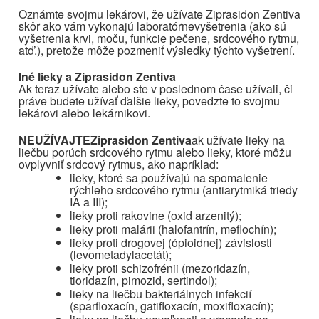
Oznámte svojmu lekárovi, že užívate Ziprasidon Zentiva
skôr ako vám vykonajú laboratórnevyšetrenia
(ako sú
vyšetrenia krvi, moču, funkcie pečene, srdcového rytmu,
atď.), pretože môže pozmeniť výsledky týchto vyšetrení.
Iné lieky a Ziprasidon Zentiva
Ak teraz užívate alebo ste v poslednom čase užívali, či
práve budete užívať ďalšie lieky, povedzte to svojmu
lekárovi alebo lekárnikovi.
NEUŽÍVAJTE
Ziprasidon Zentiva
ak užívate lieky na
liečbu porúch srdcového rytmu alebo lieky, ktoré môžu
ovplyvniť srdcový rytmus, ako napríklad:
lieky, ktoré sa používajú na spomalenie
rýchleho srdcového rytmu (antiarytmiká triedy
IA a III);
lieky proti rakovine (oxid arzenitý);
lieky proti malárii (halofantrín, meflochín);
lieky proti drogovej (ópioidnej) závislosti
(levometadylacetát);
lieky proti schizofrénii (mezoridazín,
tioridazín, pimozid, sertindol);
lieky na liečbu bakteriálnych infekcií
(sparfloxacín, gatifloxacín, moxifloxacín);