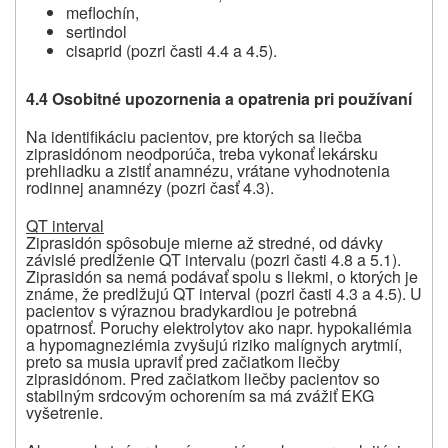
meflochín,
sertindol
cisaprid (pozri časti 4.4 a 4.5).
4.4 Osobitné upozornenia a opatrenia pri používaní
Na identifikáciu pacientov, pre ktorých sa liečba
ziprasidónom neodporúča, treba vykonať lekársku
prehliadku a zistiť anamnézu, vrátane vyhodnotenia
rodinnej anamnézy (pozri časť 4.3).
QT interval
Ziprasidón spôsobuje mierne až stredné, od dávky
závislé predĺženie QT intervalu (pozri časti 4.8 a 5.1).
Ziprasidón sa nemá podávať spolu s liekmi, o ktorých je
známe, že predlžujú QT interval (pozri časti 4.3 a 4.5). U
pacientov s výraznou bradykardiou je potrebná
opatrnosť. Poruchy elektrolytov ako napr. hypokaliémia
a hypomagneziémia zvyšujú riziko malígnych arytmií,
preto sa musia upraviť pred začiatkom liečby
ziprasidónom. Pred začiatkom liečby pacientov so
stabilným srdcovým ochorením sa má zvážiť EKG
vyšetrenie.