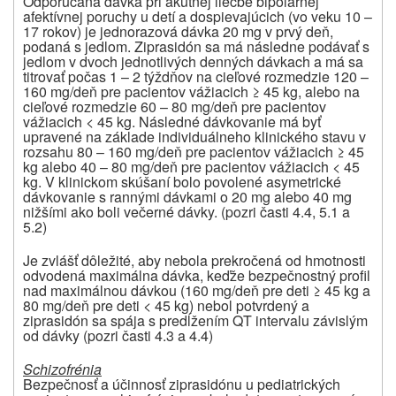
Odporúčaná dávka pri akútnej liečbe bipolárnej
afektívnej poruchy u detí a dospievajúcich (vo veku 10 –
17 rokov) je jednorazová dávka 20 mg v prvý deň,
podaná s jedlom. Ziprasidón sa má následne podávať s
jedlom v dvoch jednotlivých denných dávkach a má sa
titrovať počas 1 – 2 týždňov na cieľové rozmedzie 120 –
160 mg/deň pre pacientov vážiacich ≥ 45 kg, alebo na
cieľové rozmedzie 60 – 80 mg/deň pre pacientov
vážiacich < 45 kg. Následné dávkovanie má byť
upravené na základe individuálneho klinického stavu v
rozsahu 80 – 160 mg/deň pre pacientov vážiacich ≥ 45
kg alebo 40 – 80 mg/deň pre pacientov vážiacich < 45
kg. V klinickom skúšaní bolo povolené asymetrické
dávkovanie s rannými dávkami o 20 mg alebo 40 mg
nižšími ako boli večerné dávky. (pozri časti 4.4, 5.1 a
5.2)
Je zvlášť dôležité, aby nebola prekročená od hmotnosti
odvodená maximálna dávka, keďže bezpečnostný profil
nad maximálnou dávkou (160 mg/deň pre deti ≥ 45 kg a
80 mg/deň pre deti < 45 kg) nebol potvrdený a
ziprasidón sa spája s predĺžením QT intervalu závislým
od dávky (pozri časti 4.3 a 4.4)
Schizofrénia
Bezpečnosť a účinnosť ziprasidónu u pediatrických