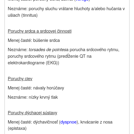
Neznáme: poruchy sluchu vrátane hluchoty a/alebo hučania v
ušiach (tinnitus)
Poruchy srdca a srdcovej činnosti
Menej časté: búšenie srdca
Neznáme:
torsades de pointes
a porucha srdcového rytmu,
poruchy srdcového rytmu (predĺženie QT na
elektrokardiograme (EKG))
Poruchy ciev
Menej časté: návaly horúčavy
Neznáme: nízky krvný tlak
Poruchy dýchacej sústavy
Menej časté: dýchavičnosť (
dyspnoe
), krvácanie z nosa
(epistaxa)