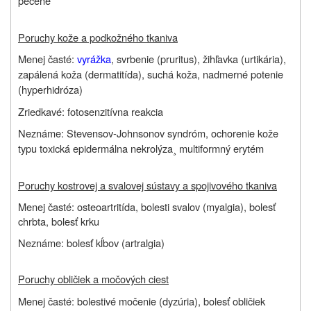
pečene
Poruchy kože a podkožného tkaniva
Menej časté:
vyrážka
, svrbenie (pruritus), žihľavka (urtikária),
zapálená koža (dermatitída), suchá koža, nadmerné potenie
(hyperhidróza)
Zriedkavé: fotosenzitívna reakcia
Neznáme: Stevensov-Johnsonov syndróm, ochorenie kože
typu toxická epidermálna nekrolýza¸ multiformný erytém
Poruchy kostrovej a svalovej sústavy a spojivového tkaniva
Menej časté:
osteoartritída, bolesti svalov (myalgia), bolesť
chrbta, bolesť krku
Neznáme: bolesť kĺbov (
artralgia
)
Poruchy obličiek a močových ciest
Menej časté: bolestivé močenie (dyzúria), bolesť obličiek