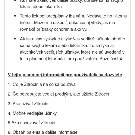
lekára alebo lekárnika.
Tento liek bol predpísaný iba vám. Nedávajte ho nikomu
inému. Môže mu uškodiť, dokonca aj vtedy, ak má
rovnaké príznaky ochorenia ako vy.
Ak sa u vás vyskytne akýkoľvek vedľajší účinok, obráťte
sa na svojho lekára alebo lekárnika. To sa týka aj
akýchkoľvek vedľajších účinkov, ktoré nie sú uvedené v
tejto písomnej informácii pre používateľa. Pozri časť 4.
:
V tejto písomnej informácii pre používateľa sa dozviete
1. Čo je
Zitrocin a na čo sa používa
2. Čo potrebujete vedieť predtým, ako užijete Zitrocin
3. Ako užívať Zitrocin
4. Možné vedľajšie účinky
5 Ako uchovávať Zitrocin
6. Obsah balenia a ďalšie informácie