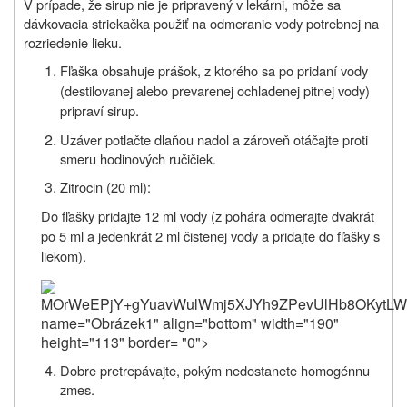
V prípade, že sirup nie je pripravený v lekárni, môže sa
dávkovacia striekačka použiť na odmeranie vody potrebnej na
rozriedenie lieku.
Fľaška obsahuje prášok, z ktorého sa po pridaní vody
(destilovanej alebo prevarenej ochladenej pitnej vody)
pripraví sirup.
Uzáver potlačte dlaňou nadol a zároveň otáčajte proti
smeru hodinových ručičiek.
Zitrocin (20 ml):
Do fľašky pridajte 12 ml vody (z pohára odmerajte dvakrát
po 5 ml a jedenkrát 2 ml čistenej vody a pridajte do fľašky s
liekom).
MOrWeEPjY+gYuavWulW
name="Obrázek1" align="bottom" width="190"
height="113" border= "0">
Dobre pretrepávajte, pokým nedostanete homogénnu
zmes.