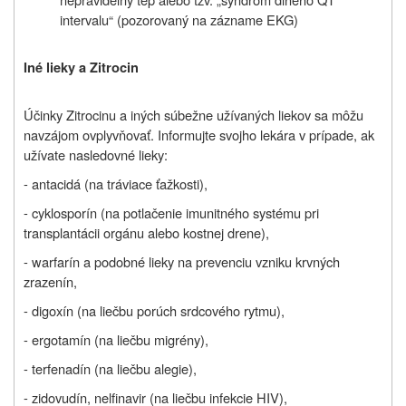
intervalu“ (pozorovaný na zázname EKG)
Iné lieky a Zitrocin
Účinky Zitrocinu a iných súbežne užívaných liekov sa môžu
navzájom ovplyvňovať. Informujte svojho lekára v prípade, ak
užívate nasledovné lieky:
- antacidá (na tráviace ťažkosti),
- cyklosporín (na potlačenie imunitného systému pri
transplantácii orgánu alebo kostnej drene),
- warfarín a podobné lieky na prevenciu vzniku krvných
zrazenín,
- digoxín (na liečbu porúch srdcového rytmu),
- ergotamín (na liečbu migrény),
- terfenadín (na liečbu alegie),
- zidovudín,
nelfinavir (na liečbu infekcie HIV),