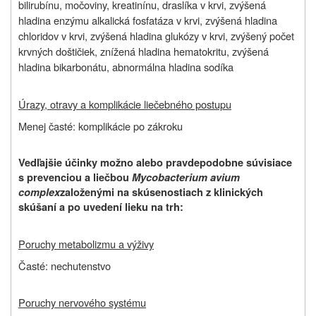
bilirubínu, močoviny, kreatinínu, draslíka v krvi, zvýšená
hladina enzýmu alkalická fosfatáza v krvi, zvýšená hladina
chloridov v krvi, zvýšená hladina glukózy v krvi, zvýšený počet
krvných doštičiek, znížená hladina hematokritu, zvýšená
hladina bikarbonátu, abnormálna hladina sodíka
Úrazy, otravy a komplikácie liečebného postupu
Menej časté: komplikácie po zákroku
Vedľajšie účinky možno alebo pravdepodobne súvisiace
s prevenciou a liečbou
Mycobacterium avium
complex
založenými na skúsenostiach z klinických
skúšaní a po uvedení lieku na trh:
Poruchy metabolizmu a výživy
Časté: nechutenstvo
Poruchy nervového systému