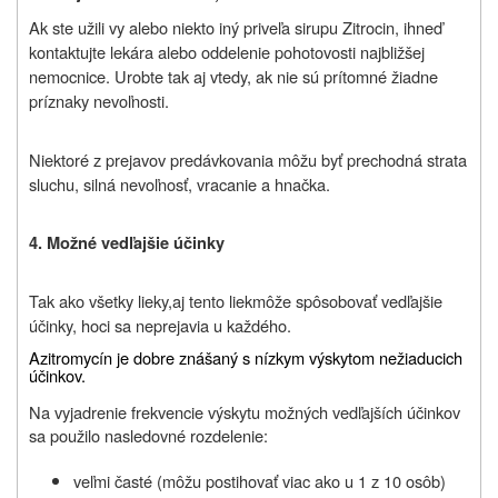
Ak ste užili vy alebo niekto iný priveľa sirupu Zitrocin, ihneď
kontaktujte lekára alebo oddelenie pohotovosti najbližšej
nemocnice. Urobte tak aj vtedy, ak nie sú prítomné žiadne
príznaky nevoľnosti.
Niektoré z prejavov predávkovania môžu byť prechodná strata
sluchu, silná nevoľnosť, vracanie a hnačka.
4. Možné vedľajšie účinky
Tak ako všetky lieky,
aj tento liek
môže spôsobovať vedľajšie
účinky, hoci sa neprejavia u každého.
Azitromycín je dobre znášaný s nízkym výskytom nežiaducich
účinkov.
Na vyjadrenie frekvencie výskytu možných vedľajších účinkov
sa použilo nasledovné rozdelenie:
veľmi časté (môžu postihovať viac ako u 1 z 10 osôb)