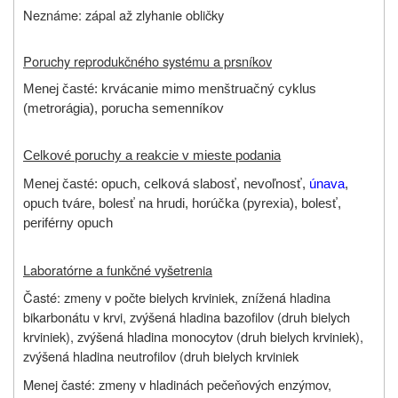
Neznáme: zápal až zlyhanie obličky
Poruchy reprodukčného systému a prsníkov
Menej časté: krvácanie mimo menštruačný cyklus
(metrorágia), porucha semenníkov
Celkové poruchy a reakcie v mieste podania
Menej časté: opuch, celková slabosť, nevoľnosť,
únava
,
opuch tváre, bolesť na hrudi, horúčka (pyrexia), bolesť,
periférny opuch
Laboratórne a funkčné vyšetrenia
Časté: zmeny v počte bielych krviniek, znížená hladina
bikarbonátu v krvi, zvýšená hladina bazofilov (druh bielych
krviniek), zvýšená hladina monocytov (druh bielych krviniek),
zvýšená hladina neutrofilov (druh bielych krviniek
Menej časté: zmeny v hladinách pečeňových enzýmov,