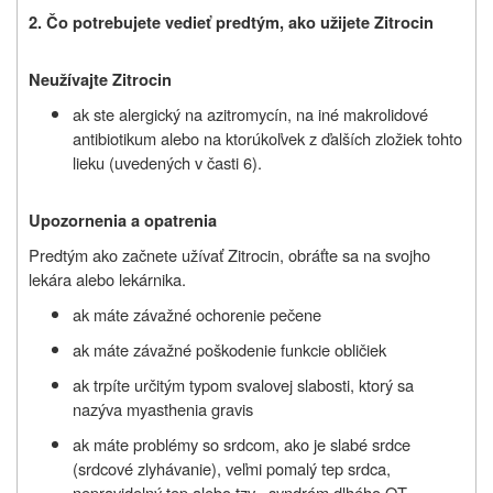
2. Čo potrebujete vedieť predtým, ako užijete Zitrocin
Neužívajte Zitrocin
ak ste alergický na azitromycín, na iné makrolidové
antibiotikum alebo na ktorúkoľvek z ďalších zložiek tohto
lieku (uvedených v časti 6).
Upozornenia a opatrenia
Predtým ako začnete užívať Zitrocin, obráťte sa na svojho
lekára alebo lekárnika.
ak máte závažné ochorenie pečene
ak máte závažné poškodenie funkcie obličiek
ak trpíte určitým typom svalovej slabosti, ktorý sa
nazýva myasthenia gravis
ak máte problémy so srdcom, ako je slabé srdce
(srdcové zlyhávanie), veľmi pomalý tep srdca,
nepravidelný tep alebo tzv. „syndróm dlhého QT