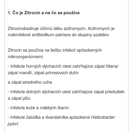
1. Čo je Zitrocin a na čo sa používa
Zitrocin
obsahuje účinnú látku azitromycín. Azitromycín je
makrolidové antibiotikum patriace do skupiny azalidov.
Zitrocin sa používa na liečbu infekcií spôsobených
mikroorganizmami:
- Infekcie horných dýchacích ciest zahŕňajúce zápal hltana/
zápal mandlí, zápal prinosových dutín
a zápal stredného ucha
- Infekcie dolných dýchacích ciest zahŕňajúce zápal priedušiek
a zápal pľúc
- Infekcie kože a mäkkých tkanív
- Infekcie žalúdka a dvanástnika spôsobené
Helicobacter
pylori.