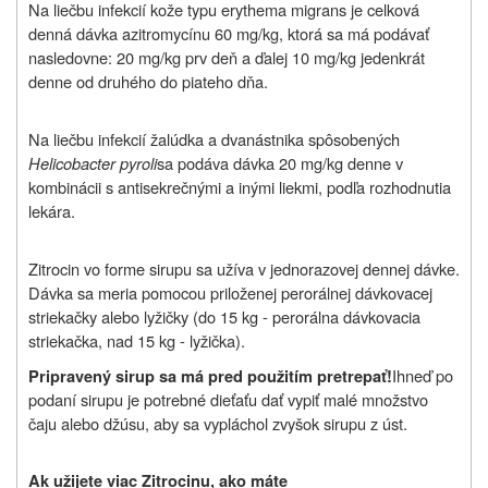
Na liečbu infekcií kože typu erythema migrans je celková
denná dávka azitromycínu 60 mg/kg, ktorá sa má podávať
nasledovne: 20 mg/kg prv deň a ďalej 10 mg/kg jedenkrát
denne od druhého do piateho dňa.
Na liečbu infekcií žalúdka a dvanástnika spôsobených
Helicobacter pyroli
sa podáva dávka 20 mg/kg denne v
kombinácii s antisekrečnými a inými liekmi, podľa rozhodnutia
lekára.
Zitrocin vo forme sirupu sa užíva v jednorazovej dennej dávke.
Dávka sa meria pomocou priloženej perorálnej dávkovacej
striekačky alebo lyžičky (do 15 kg - perorálna dávkovacia
striekačka, nad 15 kg - lyžička).
Ihneď po
Pripravený sirup sa má pred použitím pretrepať!
podaní sirupu je potrebné dieťaťu dať vypiť malé množstvo
čaju alebo džúsu, aby sa vypláchol zvyšok sirupu z úst.
Ak užijete viac Zitrocinu, ako máte