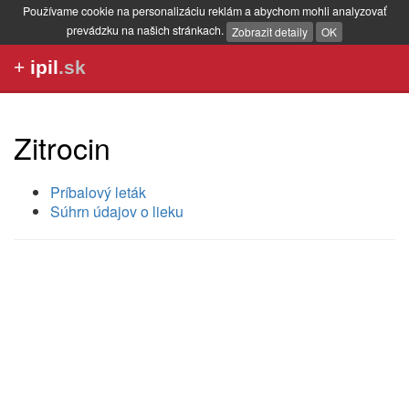
Používame cookie na personalizáciu reklám a abychom mohli analyzovať
prevádzku na našich stránkach.
Zobrazit detaily
OK
+
ipil
.sk
Zitrocin
Príbalový leták
Súhrn údajov o lieku