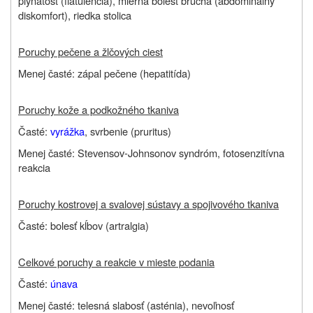
plynatosť (flatulencia), mierna bolesť brucha (abdominálny
diskomfort), riedka stolica
Poruchy pečene a žlčových ciest
Menej časté: zápal pečene (hepatitída)
Poruchy kože a podkožného tkaniva
Časté:
vyrážka
, svrbenie (pruritus)
Menej časté: Stevensov-Johnsonov syndróm, fotosenzitívna
reakcia
Poruchy kostrovej a svalovej sústavy a spojivového tkaniva
Časté: bolesť kĺbov (artralgia)
Celkové poruchy a reakcie v mieste podania
Časté:
únava
Menej časté: telesná slabosť (asténia), nevoľnosť