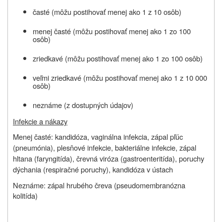
časté (môžu postihovať menej ako 1 z 10 osôb)
menej časté (môžu postihovať menej ako 1 zo 100
osôb)
zriedkavé (môžu postihovať menej ako 1 zo 100 osôb)
veľmi zriedkavé (môžu postihovať menej ako 1 z 10 000
osôb)
neznáme (z dostupných údajov)
Infekcie a nákazy
Menej časté: kandidóza, vaginálna infekcia, zápal pľúc
(pneumónia), plesňové infekcie, bakteriálne infekcie, zápal
hltana (faryngitída), črevná viróza (gastroenteritída), poruchy
dýchania (respiračné poruchy), kandidóza v ústach
Neznáme: zápal hrubého čreva (pseudomembranózna
kolitída)