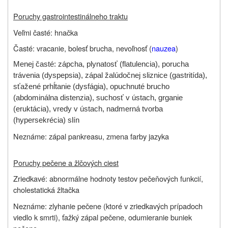
Poruchy gastrointestinálneho traktu
Veľmi časté: hnačka
Časté: vracanie, bolesť brucha, nevoľnosť (
nauzea
)
Menej časté: zápcha, plynatosť (flatulencia), porucha
trávenia (dyspepsia), zápal žalúdočnej sliznice (gastritída),
sťažené prhĺtanie (dysfágia), opuchnuté brucho
(abdominálna distenzia), suchosť v ústach, grganie
(eruktácia), vredy v ústach, nadmerná tvorba
(hypersekrécia) slín
Neznáme: zápal pankreasu, zmena farby jazyka
Poruchy pečene a žlčových ciest
Zriedkavé: abnormálne hodnoty testov pečeňových funkcií,
cholestatická žltačka
Neznáme: zlyhanie pečene (ktoré v zriedkavých prípadoch
viedlo k smrti), ťažký zápal pečene, odumieranie buniek