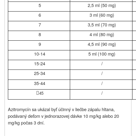
5
2,5 ml (50 mg)
6
3 ml (60 mg)
7
3,5 ml (70 mg)
8
4 ml (80 mg)
9
4,5 ml (90 mg)
10-14
5 ml (100 mg)
15-24
/
25-34
/
35-44
/

/
45
Azitromycín sa ukázal byť účinný v liečbe zápalu hltana,
podávaný deťom v jednorazovej dávke 10 mg/kg alebo 20
mg/kg počas 3 dní.