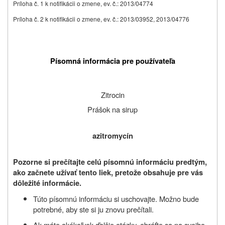
Príloha č. 1 k notifikácii o zmene, ev. č.: 2013/04774
Príloha č. 2 k notifikácii o zmene, ev. č.: 2013/03952, 2013/04776
Písomná informácia pre používateľa
Zitrocin
Prášok na sirup
azitromycín
Pozorne si prečítajte celú písomnú informáciu predtým,
ako začnete užívať
tento liek, pretože obsahuje pre vás
dôležité informácie.
Túto písomnú informáciu si uschovajte. Možno bude
potrebné, aby ste si ju znovu prečítali.
Ak máte akékoľvek ďalšie otázky, obráťte sa na svojho