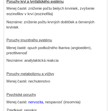
Poruchy krvi a lymfatického systému
Menej časté: zníženie počtu bielych krviniek, zvýšenie
eozinofilov v krvi (eozinofília)
Neznáme: zníženie počtu krvných doštičiek a červených
krviniek
Poruchy imunitného systému
Menej časté: opuch podkožného tkaniva (angioedém),
precitlivenosť
Neznáme: anafylaktická reakcia
Poruchy metabolizmu a výživy
Menej časté: nechutenstvo
Psychické poruchy
Menej časté:
nervozita
, nespavosť (insomnia)
Zriedkavé: nepokoj