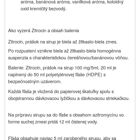
aróma, banánová aróma, vanilková aróma, koloidný
oxid kremičitý bezvodý.
Ako vyzerá Zitrocin a obsah balenia
Zitrocin, prášok na sirup je biela až žltkasto-biela zmes.
Po rozpustení vznikne biela až žltkasto-biela homogénna
suspenzia s charakteristickou čerešňovou/banánovou vôňou.
Balenie: Zitrocin, prášok na sirup 100 mg/5ml, 20 ml je
naplnený do 50 ml polyetylénovej fľaše (HDPE) s
bezpečnostným uzáverom.
Každá fľaša je vložená do papierovej škatuľky spolu s
obojstrannou dávkovacou lyžičkou a dávkovacou striekačkou.
Na prípravu sirupu sa do fľaše s obsahom azitromycínu vo
forme suchej zmesi pridá 12 ml čistenej vody.
Fľaša obsahuje naviac 5 ml zarobeného sirupu, aby sa