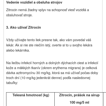
Vedenie vozidiel a obsluha strojov
Zitrocin nemá žiadny vplyv na schopnosť viesť vozidlá a
obsluhovať stroje.
3. Ako užívať Zitrocin
Vždy užívajte
tento liek
presne tak, ako vám povedal váš
lekár. Ak si nie ste niečím istý, overte si to u svojho lekára
alebo lekárnika.
Na liečbu infekcií horných a dolných dýchacích ciest a infekcií
kože a mäkkých tkanív (okrem erythema migrans) je celková
dávka azitromycínu 30 mg/kg, ktorá sa má užívať počas doby
troch dní (10 mg/kg jedenkrát denne) podľa nasledovnej
tabuľky:
Telesná hmotnosť (kg)
Zitrocin, prášok na sirup
100 mg/5 ml