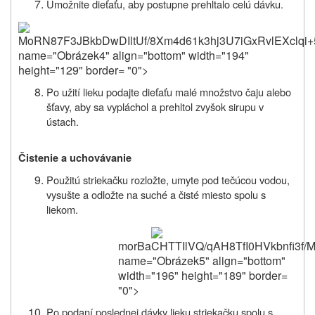
Umožnite dieťaťu, aby postupne prehĺtalo celú dávku.
MoRN87F3JBkbDwDIltUf
Po užití lieku podajte dieťaťu malé množstvo čaju alebo
šťavy, aby sa vypláchol a prehltol zvyšok sirupu v
ústach.
Čistenie a uchovávanie
Použitú striekačku rozložte, umyte pod tečúcou vodou,
vysušte a odložte na suché a čisté miesto spolu s
liekom.
morBaCHTTIlVQ/qAH8TfI0H
Po podaní poslednej dávky lieku striekačku spolu s