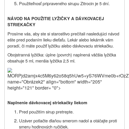
Použiteľnosť pripraveného sirupu Zitrocin je 5 dní.
NÁVOD NA POUŽITIE LYŽIČKY A DÁVKOVACEJ
STRIEKAČKY
Prosíme vás, aby ste si starostlivo prečítali nasledujúci návod
ešte pred podaním lieku dieťaťu. Lekár alebo lekárnik vám
poradí, či máte použiť lyžičku alebo dávkovaciu striekačku.
Obojstranná lyžička: úplne (povrch) naplnená väčšia lyžička
obsahuje 5 ml, menšia lyžička 2,5 ml.
MORPjd2amjx4c5M6y62o58q5hUw5+yS76WVme0b+rOzZD
name="Obrázek2" align="bottom" width="205"
height="121" border= "0">
Naplnenie dávkovacej striekačky liekom
Pred použitím sirup pretrepte.
Uzáver potlačte dlaňou smerom nadol a otáčajte proti
smeru hodinových ručičiek.