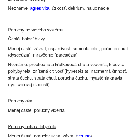
Neznáme:
agresivita
, úzkosť, delírium, halucinácie
Poruchy nervového systému
Časté: bolesť hlavy
Menej časté: závrat, ospanlivosť (
somnolencia
), porucha chuti
(
dysgeúzia
), mravčenie (
parestézia
)
Neznáme: prechodná a krátkodobá strata vedomia, kŕčovité
pohyby tela, znížená citlivosť (hypestézia), nadmerná činnosť,
strata čuchu, strata chuti, porucha čuchu, myasténia gravis
(typ svalovej slabosti).
Poruchy oka
Menej časté: poruchy videnia
Poruchy ucha a labyrintu
Menej časté: poruchy ucha, závrat (
vertigo
)