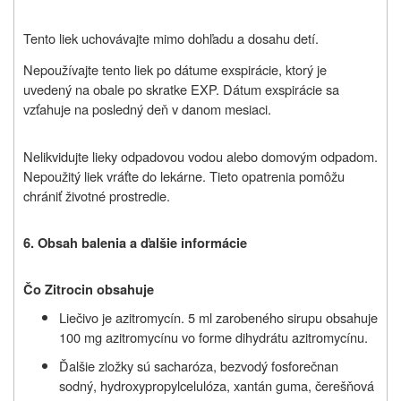
Tento liek uchovávajte mimo dohľadu a dosahu detí.
Nepoužívajte tento liek po dátume exspirácie, ktorý je
uvedený na obale po skratke EXP. Dátum exspirácie sa
vzťahuje na posledný deň v danom mesiaci.
Nelikvidujte lieky odpadovou vodou alebo domovým odpadom.
Nepoužitý liek vráťte do lekárne. Tieto opatrenia pomôžu
chrániť životné prostredie.
6. Obsah balenia a ďalšie informácie
Čo Zitrocin obsahuje
Liečivo je azitromycín. 5 ml zarobeného sirupu obsahuje
100 mg azitromycínu vo forme dihydrátu azitromycínu.
Ďalšie zložky sú sacharóza, bezvodý fosforečnan
sodný, hydroxypropylcelulóza, xantán guma, čerešňová