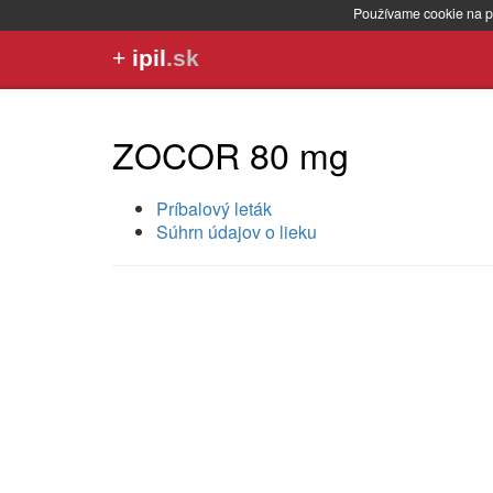
Používame cookie na p
+
ipil
.sk
ZOCOR 80 mg
Príbalový leták
Súhrn údajov o lieku