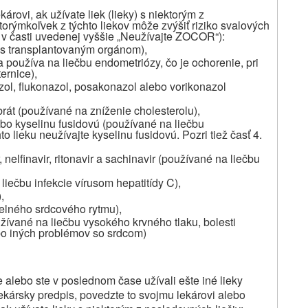
árovi, ak užívate liek (lieky) s niektorým z
orýmkoľvek z týchto liekov môže zvýšiť riziko svalových
 v časti uvedenej vyššie „Neužívajte ZOCOR“):
v s transplantovaným orgánom),
 používa na liečbu endometriózy, čo je ochorenie, pri
ernice),
azol, flukonazol, posakonazol alebo vorikonazol
ibrát (používané na zníženie cholesterolu),
lebo kyselinu fusidovú (používané na liečbu
to lieku neužívajte kyselinu fusidovú. Pozri tiež časť 4.
, nelfinavir, ritonavir a sachinavir (používané na liečbu
liečbu infekcie vírusom hepatitídy C),
,
elného srdcového rytmu),
žívané na liečbu vysokého krvného tlaku, bolesti
bo iných problémov so srdcom)
e alebo ste v poslednom čase užívali ešte iné lieky
 lekársky predpis, povedzte to svojmu lekárovi alebo