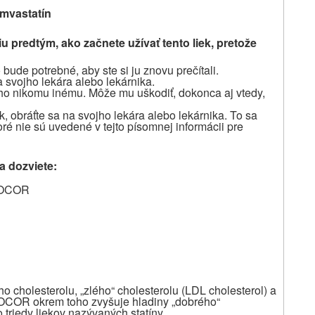
imvastatín
u predtým, ako začnete užívať tento liek, pretože
bude potrebné, aby ste si ju znovu prečítali.
a svojho lekára alebo lekárnika.
 ho nikomu inému. Môže mu uškodiť, dokonca aj vtedy,
k, obráťte sa na svojho lekára alebo lekárnika. To sa
oré nie sú uvedené v tejto písomnej informácii pre
a dozviete:
 ZOCOR
cholesterolu, „zlého“ cholesterolu (LDL cholesterol) a
 ZOCOR okrem toho zvyšuje hladiny „dobrého“
triedy liekov nazývaných statíny.