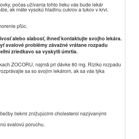
ovky, počas užívania tohto lieku vás bude lekár
šie, ak máte vysokú hladinu cukrov a tukov v krvi,
orenie pľúc.
livosť alebo slabosť, ihneď kontaktujte svojho lekára.
byť svalové problémy závažné vrátane rozpadu
veľmi zriedkavo sa vyskytli úmrtia
.
dávkach ZOCORU, najmä pri dávke 80 mg. Riziko rozpadu
orozprávajte sa so svojim lekárom, ak sa vás týka
liečby liekmi znižujúcimi cholesterol nazývanými
ičnú svalovú poruchu.