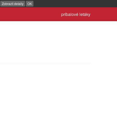
.
Zobrazit detaily
OK
príbalové letáky