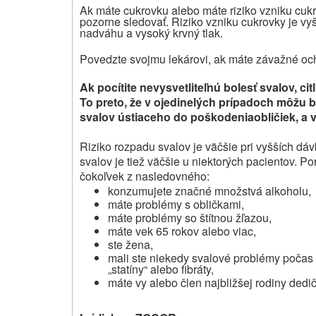
Ak máte cukrovku alebo máte riziko vzniku cukr
pozorne sledovať. Riziko vzniku cukrovky je vyš
nadváhu a vysoký krvný tlak.
Povedzte svojmu lekárovi, ak máte závažné och
Ak pocítite nevysvetliteľnú bolesť svalov, cit
To preto, že v ojedinelých prípadoch môžu 
svalov
ústiaceho do poškodenia
obličiek, a 
Riziko rozpadu svalov je väčšie pri vyšších 
svalov je tiež väčšie u niektorých pacientov. P
čokoľvek z nasledovného:
konzumujete značné množstvá alkoholu,
máte problémy s obličkami,
máte problémy so štítnou žľazou,
máte vek 65 rokov alebo viac,
ste žena,
mali ste niekedy svalové problémy počas 
„statíny“ alebo fibráty,
máte vy alebo člen najbližšej rodiny ded