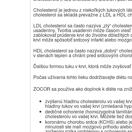
Cholesterol je jednou z niekoľkých tukových lá
cholesterol sa skladá prevažne z LDL a HDL ch
LDL cholesterol sa často nazýva „zlý“ cholester
usadeniny. Tvorba usadenín môže časom viesť 
zablokovať prúdenie krvi do životne dôležitých
krvi môže spôsobiť srdcový infarkt alebo mozgo
HDL cholesterol sa často nazýva „dobrý“ choles
v stenách tepien a chráni pred srdcovými chor
Ďalšou formou tuku v krvi, ktorá môže zvyšovať v
Počas užívania tohto lieku dodržiavajte diétu n
ZOCOR sa používa ako doplnok k diéte na zníže
zvýšenú hladinu cholesterolu vo vašej kr
hladiny tukov vo vašej krvi (zmiešaná hyp
dedičné ochorenie (homozygotná familiárn
cholesterolu vo vašej krvi. Môžete tiež dos
koronárnu chorobu srdca (KCHS) alebo je
minulosti ste mali mozgovú príhodu alebo
znížením rizika problémov s ochorením srd