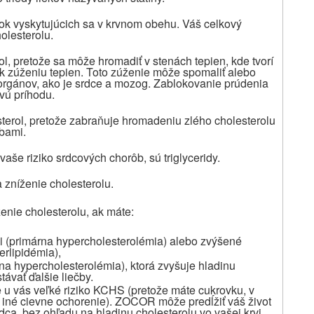
tok vyskytujúcich sa v krvnom obehu. Váš celkový
olesterolu.
ol, pretože sa môže hromadiť v stenách tepien, kde tvorí
k zúženiu tepien. Toto zúženie môže spomaliť alebo
 orgánov, ako je srdce a mozog. Zablokovanie prúdenia
vú príhodu.
terol, pretože zabraňuje hromadeniu zlého cholesterolu
obami.
aše riziko srdcových chorôb, sú triglyceridy.
a zníženie cholesterolu.
nie cholesterolu, ak máte:
vi (primárna hypercholesterolémia) alebo zvýšené
erlipidémia),
a hypercholesterolémia), ktorá zvyšuje hladinu
távať ďalšie liečby.
 u vás veľké riziko KCHS (pretože máte cukrovku, v
 iné cievne ochorenie). ZOCOR môže predĺžiť váš život
ca, bez ohľadu na hladinu cholesterolu vo vašej krvi.