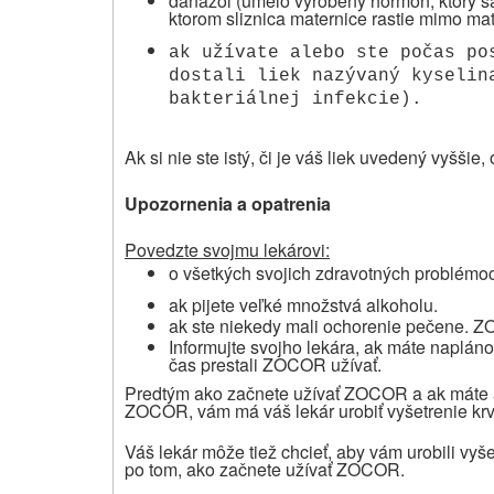
danazol (umelo vyrobený hormón, ktorý sa
ktorom sliznica maternice rastie mimo mat
ak užívate alebo ste počas po
dostali liek nazývaný kyselin
bakteriálnej infekcie).
Ak si nie ste istý, či je váš liek uvedený vyššie,
Upozornenia a opatrenia
Povedzte svojmu lekárovi:
o všetkých svojich zdravotných problémoch
ak pijete veľké množstvá alkoholu.
ak ste niekedy mali ochorenie pečene. 
Informujte svojho lekára, ak máte naplán
čas prestali ZOCOR užívať.
Predtým ako začnete užívať ZOCOR a ak máte 
ZOCOR, vám má váš lekár urobiť vyšetrenie krvi
Váš lekár môže tiež chcieť, aby vám urobili vyš
po tom, ako začnete užívať ZOCOR.