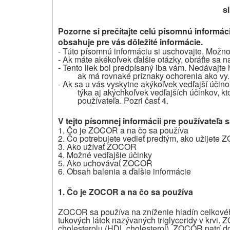
s
Pozorne si prečítajte celú písomnú informáci
obsahuje pre vás dôležité informácie.
- Túto písomnú informáciu si uschovajte. Možno 
- Ak máte akékoľvek ďalšie otázky, obráťte sa n
- Tento liek bol predpísaný iba vám. Nedávajte
ak má rovnaké príznaky ochorenia ako vy.
- Ak sa u vás vyskytne akýkoľvek vedľajší účino
týka aj akýchkoľvek vedľajších účinkov, kt
používateľa. Pozri časť 4.
V tejto písomnej informácii pre používateľa s
1. Čo je ZOCOR a na čo sa používa
2. Čo potrebujete vedieť predtým, ako užijete
3. Ako užívať ZOCOR
4. Možné vedľajšie účinky
5. Ako uchovávať ZOCOR
6. Obsah balenia a ďalšie informácie
1. Čo je ZOCOR a na čo sa používa
ZOCOR sa používa na zníženie hladín celkového 
tukových látok nazývaných triglyceridy v krvi.
cholesterolu (HDL cholesterol). ZOCOR patrí do 