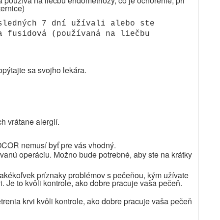
 používa na liečbu endometriózy, čo je ochorenie, pri
ernice)
sledných 7 dní užívali alebo ste
a fusidová (používaná na liečbu
 opýtajte sa svojho lekára.
 vrátane alergií.
ZOCOR nemusí byť pre vás vhodný.
ovanú operáciu. Možno bude potrebné, aby ste na krátky
akékoľvek príznaky problémov s pečeňou, kým užívate
. Je to kvôli kontrole, ako dobre pracuje vaša pečeň.
etrenia krvi kvôli kontrole, ako dobre pracuje vaša pečeň