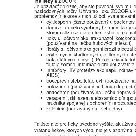
Iné lieky a ZOCOR
Je obzvlášť dôležité, aby ste povedali svojmu lek
nasledovných liečiv. Užívanie lieku ZOCOR s kt
problémov (niektoré z nich už boli vymenované
cyklosporín (často používaný u paciento
danazol (umelo vyrobený hormón, ktorý sa
ktorom sliznica maternice rastie mimo mat
lieky s liečivom ako itrakonazol, ketokon
(používané na liečbu hubových infekcií),
fibráty s liečivom ako gemfibrozil a bezaf
erytromycín, klaritromycín, telitromycín a
bakteriálnych infekcií). Počas užívania toh
tejto písomnej informácie pre používateľa.
inhibítory HIV proteázy ako napr. indinavir
AIDS),
boceprevir alebo telaprevir (používané na 
nefazodón (používaný na liečbu depresie)
amiodarón (používaný na liečbu nepravid
verapamil, diltiazem alebo amlodipín (pou
hrudníka spojenej s ochorením srdca ale
kolchicín (používaný na liečbu dny).
Takisto ako pre lieky uvedené vyššie, ak užívat
vrátane liekov, ktorých výdaj nie je viazaný na