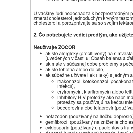
U väčšiny ľudí nedochádza k bezprostredným p
zmerať cholesterol jednoduchým krvným testom. 
cholesterol a porozprávajte sa so svojím lekár
2. Čo potrebujete vedieť predtým, ako užij
Neužívajte ZOCOR
ak ste alergický (precitlivený) na simvasta
(uvedených v časti 6: Obsah balenia a ďal
ak máte v súčasnej dobe problémy s peč
ak ste tehotná alebo dojčíte,
ak súbežne užívate liek (lieky) s jedným a
itrakonazol, ketokonazol, posakona
infekcií),
erytromycín, klaritromycín alebo teli
inhibítory HIV proteázy ako napr. indi
proteázy sa používajú na liečbu infe
boceprevir alebo telaprevir (používa
nefazodón (používaný na liečbu depresie)
gemfibrozil (používaný na zníženie choles
cyklosporín (používaný u pacientov s tr