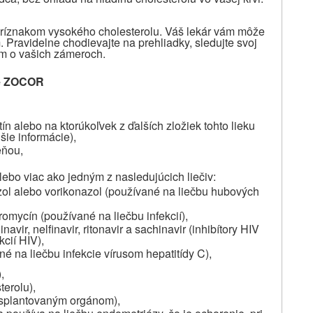
ríznakom vysokého cholesterolu. Váš lekár vám môže
Pravidelne chodievajte na prehliadky, sledujte svoj
om o vašich zámeroch.
ete ZOCOR
tín alebo na ktorúkoľvek z ďalších zložiek tohto lieku
šie informácie),
eňou,
lebo viac ako jedným z nasledujúcich liečiv:
zol alebo vorikonazol (používané na liečbu hubových
tromycín (používané na liečbu infekcií),
navir, nelfinavir, ritonavir a sachinavir (inhibítory HIV
kcií HIV),
né na liečbu infekcie vírusom hepatitídy C),
,
terolu),
ansplantovaným orgánom),