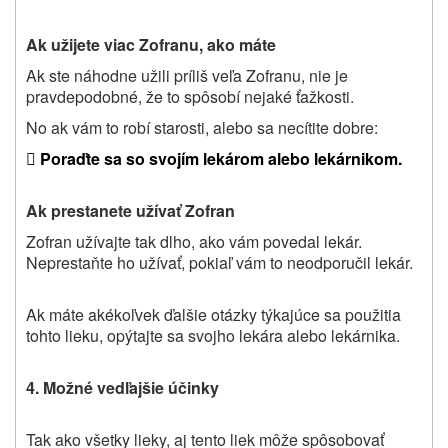
Ak užijete viac Zofranu, ako máte
Ak ste náhodne užili príliš veľa Zofranu, nie je
pravdepodobné, že to spôsobí nejaké ťažkosti.
No ak vám to robí starosti, alebo sa necítite dobre:

Poraďte sa so svojím lekárom alebo lekárnikom.
Ak prestanete užívať Zofran
Zofran užívajte tak dlho, ako vám povedal lekár.
Neprestaňte ho užívať, pokiaľ vám to neodporučil lekár.
Ak máte akékoľvek ďalšie otázky týkajúce sa použitia
tohto lieku, opýtajte sa svojho lekára alebo lekárnika.
4. Možné vedľajšie účinky
Tak ako všetky lieky, aj tento liek môže spôsobovať