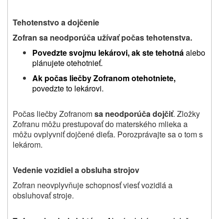
Tehotenstvo a dojčenie
Zofran sa neodporúča užívať počas tehotenstva.
Povedzte svojmu lekárovi, ak ste tehotná
alebo
plánujete otehotnieť.
Ak počas liečby Zofranom otehotniete,
povedzte to lekárovi
.
Počas liečby Zofranom
sa neodporúča dojčiť
. Zložky
Zofranu môžu prestupovať do materského mlieka a
môžu ovplyvniť dojčené dieťa. Porozprávajte sa o tom s
lekárom.
Vedenie vozidiel a obsluha strojov
Zofran neovplyvňuje schopnosť viesť vozidlá a
obsluhovať stroje.