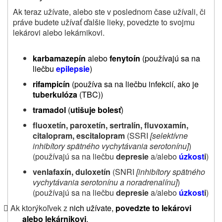
Ak teraz užívate, alebo ste v poslednom čase užívali, či
práve budete užívať ďalšie lieky, povedzte to svojmu
lekárovi alebo lekárnikovi.
karbamazepín
alebo
fenytoín
(používajú sa na
liečbu
epilepsie
)
rifampicín
(používa sa na liečbu
infekcií, ako je
tuberkulóza
(TBC))
tramadol
(
utišuje
bolesť
)
fluoxetín, paroxetín, sertralín, fluvoxamín,
citalopram, escitalopram
(SSRI
[selektívne
inhibítory spätného vychytávania serotonínu]
)
(používajú sa na liečbu
depresie
a/alebo
úzkost
i
)
venlafaxín, duloxetín
(SNRI
[inhibítory spätného
vychytávania serotonínu a noradrenalínu]
)
(používajú sa na liečbu
depresie
a/alebo
úzkost
i
)
Ak ktorýkoľvek z
nich užívate,
povedzte to lekárovi

alebo lekárnikovi
.