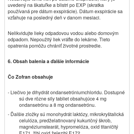
uvedený na škatuľke a blistri po EXP (skratka
používaná pre dátum exspirácie). Dátum exspirácie sa
vzťahuje na posledný deň v danom mesiaci.
Nelikvidujte lieky odpadovou vodou alebo domovým
odpadom. Nepoužitý liek vráťte do lekárne. Tieto
opatrenia pomôžu chrániť životné prostredie.
6. Obsah balenia a ďalšie informácie
Čo Zofran obsahuje
- Liečivo je
dihydrát ondansetróniumchloridu. Dostupné
sú dve rôzne sily tabliet obsahujúce 4 mg
ondansetrónu a 8 mg ondansetrónu.
- Ďalšie zložky sú monohydrát
laktózy, mikrokryštalická
celulóza, predželatinovaný kukuričný škrob,
magnéziumstearát, hypromelóza, oxid titaničitý
E171, žltý oxid železitý E172.