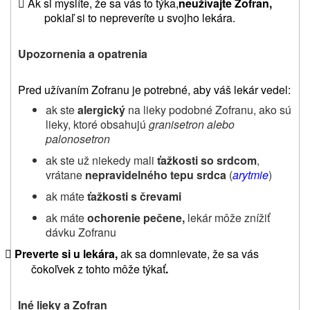

Ak si myslíte
, že sa vás to týka,
neužívajte Zofran,
pokiaľ si to nepreveríte u svojho lekára.
Upozornenia a opatrenia
Pred užívaním Zofranu je potrebné, aby váš lekár vedel:
ak ste
alergický
na lieky podobné Zofranu, ako sú
lieky, ktoré obsahujú
granisetron alebo
palonosetron
ak ste už niekedy mali
ťažkosti so srdcom
,
vrátane
nepravidelného tepu srdca
(
arytmie
)
ak máte
ťažkosti s črevami
ak máte
ochorenie pečene,
lekár môže znížiť
dávku Zofranu
Preverte si u lekára,
ak sa domnievate, že sa vás

čokoľvek z tohto môže týkať
.
Iné lieky a Zofran