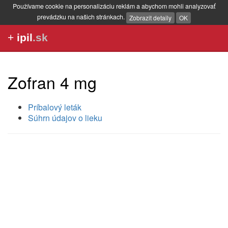
Používame cookie na personalizáciu reklám a abychom mohli analyzovať
prevádzku na našich stránkach.
Zobrazit detaily
OK
+
ipil
.sk
Zofran 4 mg
Príbalový leták
Súhrn údajov o lieku