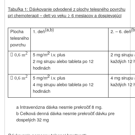
Tabuľka 1: Dávkovanie odvodené z plochy telesného povrchu
pri chemoterapii – deti vo veku ≥ 6 mesiacov a dospievajúci
(a,b)
(b
Plocha
1. deň
2. – 6. deň
telesného
povrchu
2
2

5 mg/m
i.v. plus
2 mg sirupu 
0,6 m
2 mg sirupu alebo tableta po 12
každých 12 
hodinách
2
2

5 mg/m
i.v. plus
4 mg sirupu 
0,6 m
4 mg sirupu alebo tableta po 12
každých 12 
hodinách
a Intravenózna dávka nesmie prekročiť 8 mg.
b Celková denná dávka nesmie prekročiť dávku pre
dospelých 32 mg