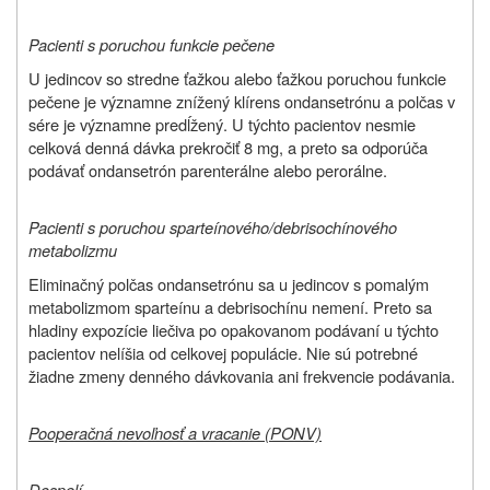
Pacienti s poruchou funkcie pečene
U jedincov so stredne ťažkou alebo ťažkou poruchou funkcie
pečene je významne znížený klírens ondansetrónu a polčas v
sére je významne predĺžený. U týchto pacientov nesmie
celková denná dávka prekročiť 8 mg, a preto sa odporúča
podávať ondansetrón parenterálne alebo perorálne.
Pacienti s poruchou sparteínového/debrisochínového
metabolizmu
Eliminačný polčas ondansetrónu sa u jedincov s pomalým
metabolizmom sparteínu a debrisochínu nemení. Preto sa
hladiny expozície liečiva po opakovanom podávaní u týchto
pacientov nelíšia od celkovej populácie. Nie sú potrebné
žiadne zmeny denného dávkovania ani frekvencie podávania.
Pooperačná nevoľnosť a vracanie (PONV)
Dospelí