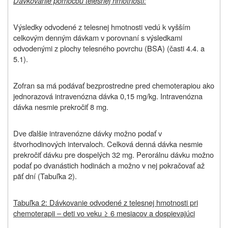
Dávkovanie pomocou telesnej hmotnosti:
Výsledky odvodené z telesnej hmotnosti vedú k vyšším
celkovým denným dávkam v porovnaní s výsledkami
odvodenými z plochy telesného povrchu (BSA) (časti 4.4. a
5.1).
Zofran sa má podávať bezprostredne pred chemoterapiou ako
jednorazová intravenózna dávka 0,15 mg/kg. Intravenózna
dávka nesmie prekročiť 8 mg.
Dve ďalšie intravenózne dávky možno podať v
štvorhodinových intervaloch. Celková denná dávka nesmie
prekročiť dávku pre dospelých 32 mg. Perorálnu dávku možno
podať po dvanástich hodinách a možno v nej pokračovať až
päť dní (Tabuľka 2).
Tabuľka 2: Dávkovanie odvodené z telesnej hmotnosti pri
chemoterapii – deti vo veku ≥ 6 mesiacov a dospievajúci