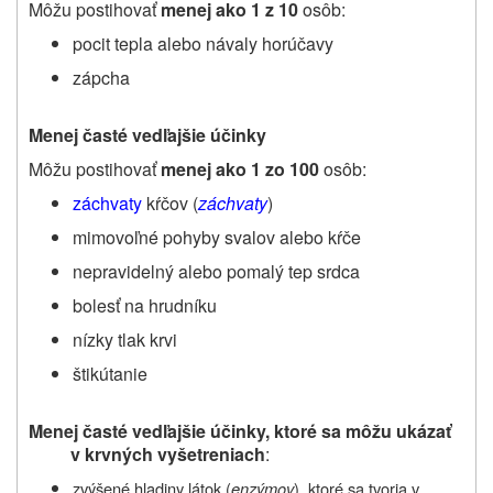
Môžu postihovať
menej ako
1 z 10
osôb:
pocit tepla alebo návaly horúčavy
zápcha
Menej časté vedľajšie účinky
Môžu postihovať
menej ako
1 zo 100
osôb:
záchvaty
kŕčov (
záchvaty
)
mimovoľné pohyby svalov alebo kŕče
nepravidelný alebo pomalý tep srdca
bolesť na hrudníku
nízky tlak krvi
štikútanie
Menej časté vedľajšie účinky, ktoré sa môžu ukázať
v krvných vyšetreniach
:
zvýšené hladiny látok (
enzýmov
), ktoré sa tvoria v