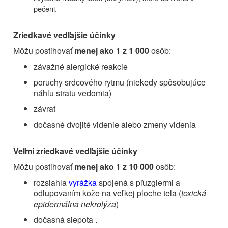
pečeni.
Zriedkavé vedľajšie účinky
Môžu postihovať
menej ako
1 z 1 000
osôb:
závažné alergické reakcie
poruchy srdcového rytmu (niekedy spôsobujúce
náhlu stratu vedomia)
závrat
dočasné dvojité videnie alebo zmeny videnia
Veľmi zriedkavé vedľajšie účinky
Môžu postihovať
menej ako
1 z 10 000
osôb:
rozsiahla
vyrážka
spojená s pľuzgiermi a
odlupovaním kože na veľkej ploche tela (
toxická
epidermálna nekrolýza
)
dočasná slepota .