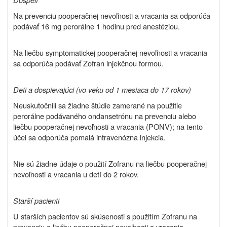
Na prevenciu pooperačnej nevoľnosti a vracania sa odporúča
podávať 16 mg perorálne 1 hodinu pred anestéziou.
Na liečbu symptomatickej pooperačnej nevoľnosti a vracania
sa odporúča podávať Zofran injekčnou formou.
Deti a dospievajúci (vo veku od 1 mesiaca do 17 rokov)
Neuskutočnili sa žiadne štúdie zamerané na použitie
perorálne podávaného ondansetrónu na prevenciu alebo
liečbu pooperačnej nevoľnosti a vracania (PONV); na tento
účel sa odporúča pomalá intravenózna injekcia.
Nie sú žiadne údaje o použití Zofranu na liečbu pooperačnej
nevoľnosti a vracania u detí do 2 rokov.
Starší pacienti
U starších pacientov sú skúsenosti s použitím Zofranu na
prevenciu a liečbu pooperačnej nevoľnosti a vracania