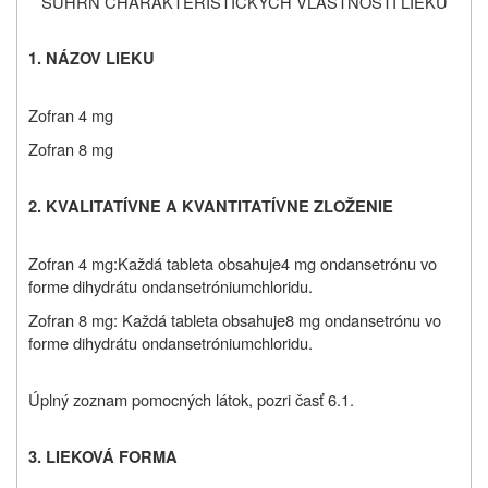
SÚHRN CHARAKTERISTICKÝCH VLASTNOSTÍ LIEKU
1.
NÁZOV LIEKU
Zofran 4 mg
Zofran 8 mg
2.
KVALITATÍVNE A KVANTITATÍVNE ZLOŽENIE
Zofran 4 mg:
Každá tableta obsahuje
4 mg ondansetrónu vo
forme
dihydrátu ondansetróniumchloridu
.
Zofran 8 mg: Každá tableta obsahuje
8 mg ondansetrónu vo
forme
dihydrátu ondansetróniumchloridu.
Úplný zoznam pomocných látok, pozri časť 6.1.
3.
LIEKOVÁ FORMA