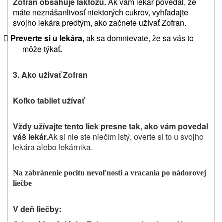
Zofran obsahuje laktózu.
Ak vám lekár povedal, že
máte neznášanlivosť niektorých cukrov, vyhľadajte
svojho lekára predtým, ako začnete užívať Zofran.
Preverte si u lekára,
ak sa domnievate, že sa vás to

môže týkať
.
3. Ako užívať Zofran
Koľko tabliet užívať
Vždy užívajte tento liek presne tak, ako vám povedal
váš lekár.
Ak si nie ste niečím istý, overte si to u svojho
lekára alebo lekárnika.
Na zabránenie pocitu nevoľnosti a vracania po nádorovej
liečbe
V deň liečby: