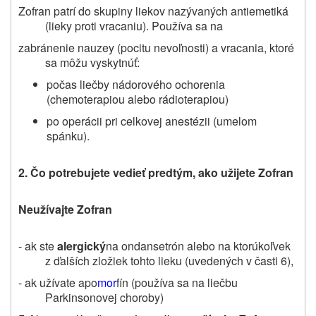
Zofran patrí do skupiny liekov nazývaných antiemetiká
(lieky proti vracaniu). Používa sa na
zabránenie nauzey (pocitu nevoľnosti) a vracania, ktoré
sa môžu vyskytnúť:
počas liečby nádorového ochorenia
(chemoterapiou alebo rádioterapiou)
po operácii pri celkovej anestézii (umelom
spánku).
2. Čo potrebujete vedieť predtým, ako užijete Zofran
Neužívajte Zofran
- ak ste
alergický
na ondansetrón alebo na ktorúkoľvek
z ďalších zložiek tohto lieku (uvedených v časti 6),
- ak užívate apo
mor
fín (používa sa na liečbu
Parkinsonovej choroby)