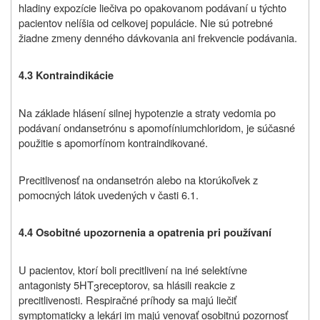
hladiny expozície liečiva po opakovanom podávaní u týchto
pacientov nelíšia od celkovej populácie. Nie sú potrebné
žiadne zmeny denného dávkovania ani frekvencie podávania.
4.3 Kontraindikácie
Na základe hlásení silnej hypotenzie a straty vedomia po
podávaní ondansetrónu s apomofíniumchloridom, je súčasné
použitie s apomorfínom kontraindikované.
Precitlivenosť na ondansetrón alebo na ktorúkoľvek z
pomocných látok uvedených v časti 6.1.
4.4
Osobitné upozornenia a opatrenia pri používaní
U pacientov, ktorí boli precitlivení na iné selektívne
antagonisty 5HT
receptorov, sa hlásili reakcie z
3
precitlivenosti. Respiračné príhody sa majú liečiť
symptomaticky a lekári im majú venovať osobitnú pozornosť