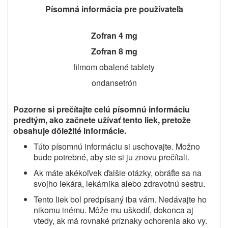
Písomná informácia pre používateľa
Zofran 4 mg
Zofran 8 mg
filmom obalené tablety
ondansetrón
Pozorne si prečítajte celú písomnú informáciu
predtým, ako začnete užívať
tento liek, pretože
obsahuje dôležité informácie.
Túto písomnú informáciu si uschovajte. Možno
bude potrebné, aby ste si ju znovu prečítali.
Ak máte akékoľvek ďalšie otázky, obráťte sa na
svojho lekára, lekárnika alebo zdravotnú sestru.
Tento liek bol predpísaný iba vám. Nedávajte ho
nikomu inému. Môže mu uškodiť, dokonca aj
vtedy, ak má rovnaké príznaky ochorenia ako vy.