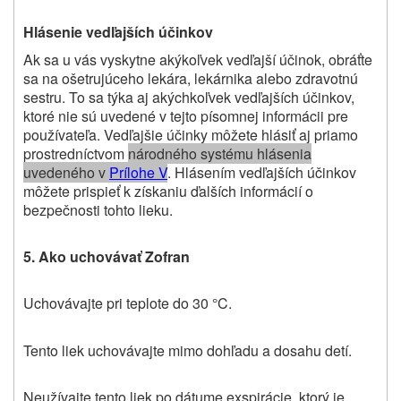
Hlásenie vedľajších účinkov
Ak sa u vás vyskytne akýkoľvek vedľajší účinok, obráťte
sa na ošetrujúceho lekára, lekárnika alebo zdravotnú
sestru. To sa týka aj akýchkoľvek vedľajších účinkov,
ktoré nie sú uvedené v tejto písomnej informácii pre
používateľa. Vedľajšie účinky môžete hlásiť aj priamo
prostredníctvom
národného systému hlásenia
uvedeného v
Prílohe V
.
Hlásením vedľajších účinkov
môžete prispieť k získaniu ďalších informácií o
bezpečnosti tohto lieku
.
5. Ako uchovávať Zofran
Uchovávajte pri teplote do 30
C.
°
Tento liek uchovávajte mimo dohľadu a dosahu detí.
Neužívajte tento liek po dátume exspirácie, ktorý je