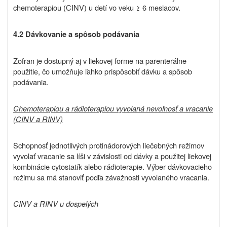
chemoterapiou (CINV) u detí vo veku ≥ 6 mesiacov.
4.2 Dávkovanie a spôsob podávania
Zofran je dostupný aj v liekovej forme na parenterálne
použitie, čo umožňuje ľahko prispôsobiť dávku a spôsob
podávania.
Chemoterapiou a rádioterapiou vyvolaná nevoľnosť a vracanie
(CINV a RINV)
Schopnosť jednotlivých protinádorových liečebných režimov
vyvolať vracanie sa líši v závislosti od dávky a použitej liekovej
kombinácie cytostatík alebo rádioterapie. Výber dávkovacieho
režimu sa má stanoviť podľa závažnosti vyvolaného vracania.
CINV a RINV u d
ospelých