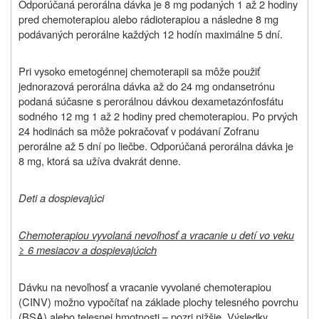
Odporúčaná perorálna dávka je 8 mg podaných 1 až 2 hodiny
pred chemoterapiou alebo rádioterapiou a následne 8 mg
podávaných perorálne každých 12 hodín maximálne 5 dní.
Pri vysoko emetogénnej chemoterapii sa môže použiť
jednorazová perorálna dávka až do 24 mg ondansetrónu
podaná súčasne s perorálnou dávkou dexametazónfosfátu
sodného 12 mg 1 až 2 hodiny pred chemoterapiou. Po prvých
24 hodinách sa môže pokračovať v podávaní Zofranu
perorálne až 5 dní po liečbe. Odporúčaná perorálna dávka je
8 mg, ktorá sa užíva dvakrát denne.
Deti a dospievajúci
Chemoterapiou vyvolaná nevoľnosť a vracanie u detí vo veku
≥ 6 mesiacov a dospievajúcich
Dávku na nevoľnosť a vracanie vyvolané chemoterapiou
(CINV) možno vypočítať na základe plochy telesného povrchu
(BSA) alebo telesnej hmotnosti – pozri nižšie. Výsledky