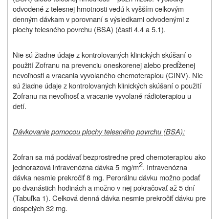
odvodené z telesnej hmotnosti vedú k vyšším celkovým
denným dávkam v porovnaní s výsledkami odvodenými z
plochy telesného povrchu (BSA) (časti 4.4 a 5.1).
Nie sú žiadne údaje z kontrolovaných klinických skúšaní o
použití Zofranu na prevenciu oneskorenej alebo predĺženej
nevoľnosti a vracania vyvolaného chemoterapiou (CINV). Nie
sú žiadne údaje z kontrolovaných klinických skúšaní o použití
Zofranu na nevoľnosť a vracanie vyvolané rádioterapiou u
detí.
Dávkovanie pomocou plochy telesného povrchu (BSA):
Zofran sa má podávať bezprostredne pred chemoterapiou ako
2
jednorazová intravenózna dávka 5 mg/m
. Intravenózna
dávka nesmie prekročiť 8 mg. Perorálnu dávku možno podať
po dvanástich hodinách a možno v nej pokračovať až 5 dní
(Tabuľka 1). Celková denná dávka nesmie prekročiť dávku pre
dospelých 32 mg.