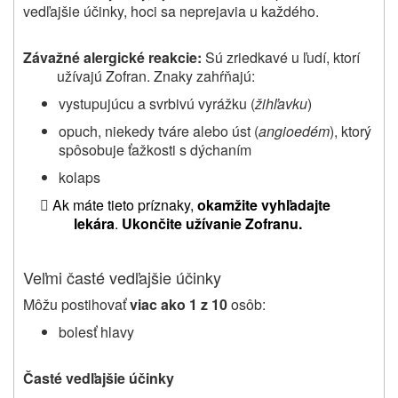
vedľajšie účinky, hoci sa neprejavia u každého.
Závažné alergické reakcie:
Sú zriedkavé u ľudí, ktorí
užívajú Zofran. Znaky zahŕňajú:
vystupujúcu a svrbivú vyrážku (
žihľavku
)
opuch, niekedy tváre alebo úst (
angioedém
), ktorý
spôsobuje ťažkosti s dýchaním
kolaps

Ak máte tieto príznaky,
okamžite vyhľadajte
lekára
.
Ukončite užívanie Zofranu.
Veľmi časté vedľajšie účinky
Môžu postihovať
viac ako 1 z 10
osôb:
bolesť hlavy
Časté vedľajšie účinky