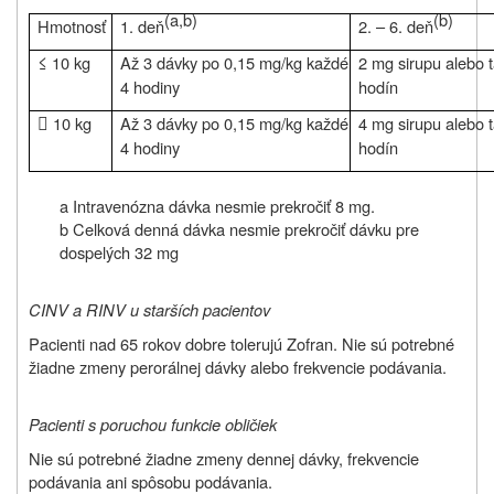
(a,b)
(b)
Hmotnosť
1. deň
2. – 6. deň
≤
10 kg
Až 3 dávky po 0,15 mg/kg každé
2 mg sirupu alebo 
4 hodiny
hodín

10 kg
Až 3 dávky po 0,15 mg/kg každé
4 mg sirupu alebo 
4 hodiny
hodín
a Intravenózna dávka nesmie prekročiť 8 mg.
b Celková denná dávka nesmie prekročiť dávku pre
dospelých 32 mg
CINV a RINV u starších pacientov
Pacienti nad 65 rokov dobre tolerujú Zofran. Nie sú potrebné
žiadne zmeny perorálnej dávky alebo frekvencie podávania.
Pacienti s poruchou funkcie obličiek
Nie sú potrebné žiadne zmeny dennej dávky, frekvencie
podávania ani spôsobu podávania.