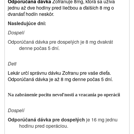
Odporúčaná dávka
Zofranu
je
8
mg, ktorá sa užíva
jednu až dve hodiny pred liečbou a ďalších 8 mg o
dvanásť hodín neskôr.
Nasledujúce dni:
Dospelí
Odporúčaná dávka pre dospelých je 8 mg dvakrát
denne počas 5 dní.
Deti
Lekár určí správnu dávku Zofranu pre vaše dieťa.
Odporúčaná dávka je až 8 mg denne počas 5 dní.
Na zabránenie pocitu nevoľnosti a vracania po operácii
Dospelí
Odporúčaná dávka pre dospelých
je 16 mg jednu
hodinu pred operáciou.