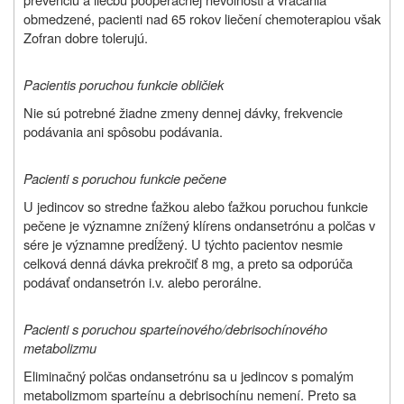
obmedzené, pacienti nad 65 rokov liečení chemoterapiou však
Zofran dobre tolerujú.
P
acienti
s poruchou funkcie obličiek
Nie sú potrebné žiadne zmeny dennej dávky, frekvencie
podávania ani spôsobu podávania.
Pacienti s poruchou funkcie pečene
U jedincov so stredne ťažkou alebo ťažkou poruchou funkcie
pečene je významne znížený klírens ondansetrónu a polčas v
sére je významne predĺžený. U týchto pacientov nesmie
celková denná dávka prekročiť 8 mg, a preto sa odporúča
podávať ondansetrón i.v. alebo perorálne.
Pacienti s poruchou sparteínového/debrisochínového
metabolizmu
Eliminačný polčas ondansetrónu sa u jedincov s pomalým
metabolizmom sparteínu a debrisochínu nemení. Preto sa