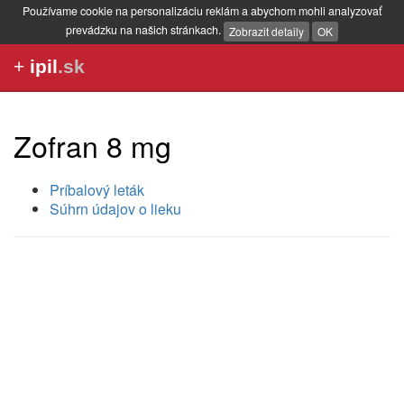
Používame cookie na personalizáciu reklám a abychom mohli analyzovať
prevádzku na našich stránkach.
Zobrazit detaily
OK
+
ipil
.sk
Zofran 8 mg
Príbalový leták
Súhrn údajov o lieku