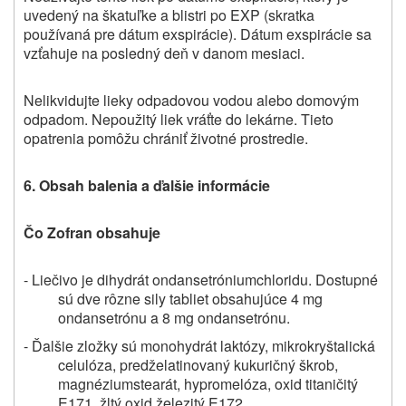
uvedený na škatuľke a blistri po EXP (skratka
používaná pre dátum exspirácie). Dátum exspirácie sa
vzťahuje na posledný deň v danom mesiaci.
Nelikvidujte lieky odpadovou vodou alebo domovým
odpadom. Nepoužitý liek vráťte do lekárne. Tieto
opatrenia pomôžu chrániť životné prostredie.
6. Obsah balenia a ďalšie informácie
Čo Zofran obsahuje
- Liečivo je
dihydrát ondansetróniumchloridu. Dostupné
sú dve rôzne sily tabliet obsahujúce 4 mg
ondansetrónu a 8 mg ondansetrónu.
- Ďalšie zložky sú monohydrát
laktózy, mikrokryštalická
celulóza, predželatinovaný kukuričný škrob,
magnéziumstearát, hypromelóza, oxid titaničitý
E171, žltý oxid železitý E172.