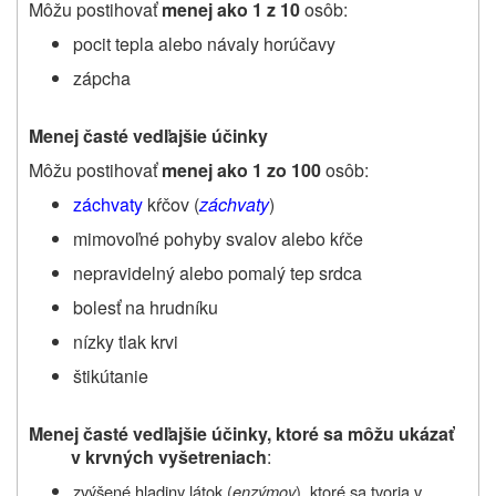
Môžu postihovať
menej ako
1 z 10
osôb:
pocit tepla alebo návaly horúčavy
zápcha
Menej časté vedľajšie účinky
Môžu postihovať
menej ako
1 zo 100
osôb:
záchvaty
kŕčov (
záchvaty
)
mimovoľné pohyby svalov alebo kŕče
nepravidelný alebo pomalý tep srdca
bolesť na hrudníku
nízky tlak krvi
štikútanie
Menej časté vedľajšie účinky, ktoré sa môžu ukázať
v krvných vyšetreniach
:
zvýšené hladiny látok (
enzýmov
), ktoré sa tvoria v