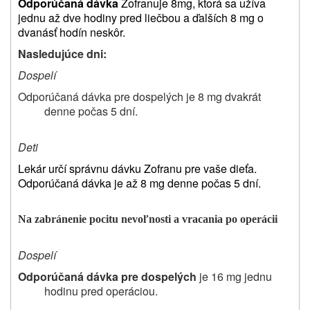
Odporúčaná dávka
Zofranu
je
8
mg, ktorá sa užíva
jednu až dve hodiny pred liečbou a ďalších 8 mg o
dvanásť hodín neskôr.
Nasledujúce dni:
Dospelí
Odporúčaná dávka pre dospelých je 8 mg dvakrát
denne počas 5 dní.
Deti
Lekár určí správnu dávku Zofranu pre vaše dieťa.
Odporúčaná dávka je až 8 mg denne počas 5 dní.
Na zabránenie pocitu nevoľnosti a vracania po operácii
Dospelí
Odporúčaná dávka pre dospelých
je 16 mg jednu
hodinu pred operáciou.