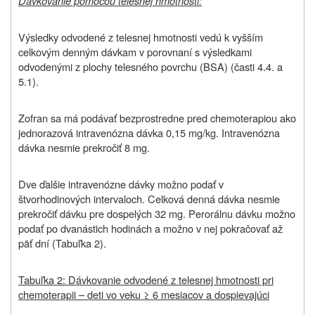
Dávkovanie pomocou telesnej hmotnosti:
Výsledky odvodené z telesnej hmotnosti vedú k vyšším
celkovým denným dávkam v porovnaní s výsledkami
odvodenými z plochy telesného povrchu (BSA) (časti 4.4. a
5.1).
Zofran sa má podávať bezprostredne pred chemoterapiou ako
jednorazová intravenózna dávka 0,15 mg/kg. Intravenózna
dávka nesmie prekročiť 8 mg.
Dve ďalšie intravenózne dávky možno podať v
štvorhodinových intervaloch. Celková denná dávka nesmie
prekročiť dávku pre dospelých 32 mg. Perorálnu dávku možno
podať po dvanástich hodinách a možno v nej pokračovať až
päť dní (Tabuľka 2).
Tabuľka 2: Dávkovanie odvodené z telesnej hmotnosti pri
chemoterapii – deti vo veku ≥ 6 mesiacov a dospievajúci