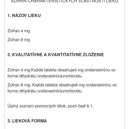
SÚHRN CHARAKTERISTICKÝCH VLASTNOSTÍ LIEKU
1.
NÁZOV LIEKU
Zofran 4 mg
Zofran 8 mg
2.
KVALITATÍVNE A KVANTITATÍVNE ZLOŽENIE
Zofran 4 mg:
Každá tableta obsahuje
4 mg ondansetrónu vo
forme
dihydrátu ondansetróniumchloridu
.
Zofran 8 mg: Každá tableta obsahuje
8 mg ondansetrónu vo
forme
dihydrátu ondansetróniumchloridu.
Úplný zoznam pomocných látok, pozri časť 6.1.
3.
LIEKOVÁ FORMA