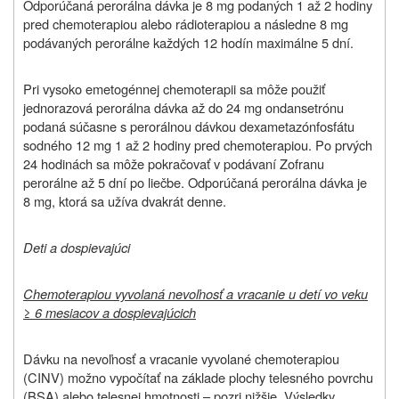
Odporúčaná perorálna dávka je 8 mg podaných 1 až 2 hodiny
pred chemoterapiou alebo rádioterapiou a následne 8 mg
podávaných perorálne každých 12 hodín maximálne 5 dní.
Pri vysoko emetogénnej chemoterapii sa môže použiť
jednorazová perorálna dávka až do 24 mg ondansetrónu
podaná súčasne s perorálnou dávkou dexametazónfosfátu
sodného 12 mg 1 až 2 hodiny pred chemoterapiou. Po prvých
24 hodinách sa môže pokračovať v podávaní Zofranu
perorálne až 5 dní po liečbe. Odporúčaná perorálna dávka je
8 mg, ktorá sa užíva dvakrát denne.
Deti a dospievajúci
Chemoterapiou vyvolaná nevoľnosť a vracanie u detí vo veku
≥ 6 mesiacov a dospievajúcich
Dávku na nevoľnosť a vracanie vyvolané chemoterapiou
(CINV) možno vypočítať na základe plochy telesného povrchu
(BSA) alebo telesnej hmotnosti – pozri nižšie. Výsledky