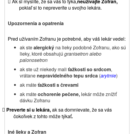

Ak si myslíte
, že sa vás to týka,
neužívajte Zofran,
pokiaľ si to nepreveríte u svojho lekára.
Upozornenia a opatrenia
Pred užívaním Zofranu je potrebné, aby váš lekár vedel:
ak ste
alergický
na lieky podobné Zofranu, ako sú
lieky, ktoré obsahujú
granisetron alebo
palonosetron
ak ste už niekedy mali
ťažkosti so srdcom
,
vrátane
nepravidelného tepu srdca
(
arytmie
)
ak máte
ťažkosti s črevami
ak máte
ochorenie pečene,
lekár môže znížiť
dávku Zofranu
Preverte si u lekára,
ak sa domnievate, že sa vás

čokoľvek z tohto môže týkať
.
Iné lieky a Zofran