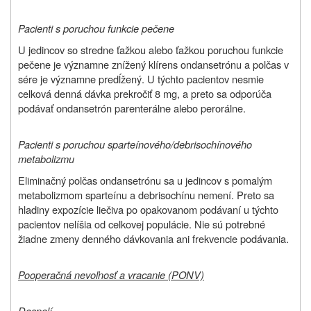
Pacienti s poruchou funkcie pečene
U jedincov so stredne ťažkou alebo ťažkou poruchou funkcie
pečene je významne znížený klírens ondansetrónu a polčas v
sére je významne predĺžený. U týchto pacientov nesmie
celková denná dávka prekročiť 8 mg, a preto sa odporúča
podávať ondansetrón parenterálne alebo perorálne.
Pacienti s poruchou sparteínového/debrisochínového
metabolizmu
Eliminačný polčas ondansetrónu sa u jedincov s pomalým
metabolizmom sparteínu a debrisochínu nemení. Preto sa
hladiny expozície liečiva po opakovanom podávaní u týchto
pacientov nelíšia od celkovej populácie. Nie sú potrebné
žiadne zmeny denného dávkovania ani frekvencie podávania.
Pooperačná nevoľnosť a vracanie (PONV)
Dospelí