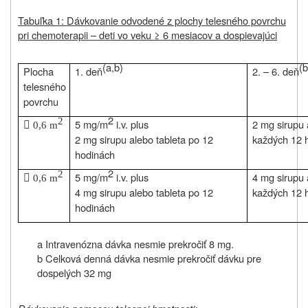
Tabuľka 1: Dávkovanie odvodené z plochy telesného povrchu
pri chemoterapii – deti vo veku ≥ 6 mesiacov a dospievajúci
(a,b)
(b
Plocha
1. deň
2. – 6. deň
telesného
povrchu
2
2

5 mg/m
i.v. plus
2 mg sirupu 
0,6 m
2 mg sirupu alebo tableta po 12
každých 12 
hodinách
2
2

5 mg/m
i.v. plus
4 mg sirupu 
0,6 m
4 mg sirupu alebo tableta po 12
každých 12 
hodinách
a Intravenózna dávka nesmie prekročiť 8 mg.
b Celková denná dávka nesmie prekročiť dávku pre
dospelých 32 mg