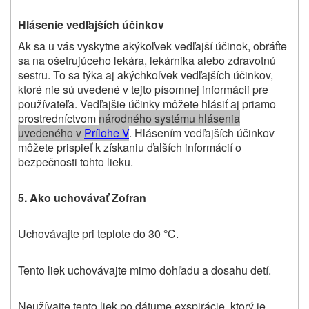
Hlásenie vedľajších účinkov
Ak sa u vás vyskytne akýkoľvek vedľajší účinok, obráťte
sa na ošetrujúceho lekára, lekárnika alebo zdravotnú
sestru. To sa týka aj akýchkoľvek vedľajších účinkov,
ktoré nie sú uvedené v tejto písomnej informácii pre
používateľa. Vedľajšie účinky môžete hlásiť aj priamo
prostredníctvom
národného systému hlásenia
uvedeného v
Prílohe V
.
Hlásením vedľajších účinkov
môžete prispieť k získaniu ďalších informácií o
bezpečnosti tohto lieku
.
5. Ako uchovávať Zofran
Uchovávajte pri teplote do 30
C.
°
Tento liek uchovávajte mimo dohľadu a dosahu detí.
Neužívajte tento liek po dátume exspirácie, ktorý je