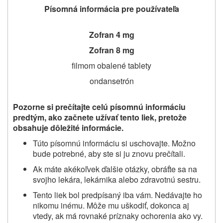
Písomná informácia pre používateľa
Zofran 4 mg
Zofran 8 mg
filmom obalené tablety
ondansetrón
Pozorne si prečítajte celú písomnú informáciu
predtým, ako začnete užívať
tento liek, pretože
obsahuje dôležité informácie.
Túto písomnú informáciu si uschovajte. Možno
bude potrebné, aby ste si ju znovu prečítali.
Ak máte akékoľvek ďalšie otázky, obráťte sa na
svojho lekára, lekárnika alebo zdravotnú sestru.
Tento liek bol predpísaný iba vám. Nedávajte ho
nikomu inému. Môže mu uškodiť, dokonca aj
vtedy, ak má rovnaké príznaky ochorenia ako vy.