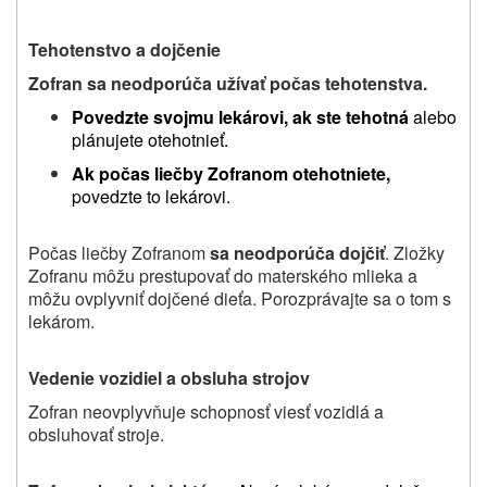
Tehotenstvo a dojčenie
Zofran sa neodporúča užívať počas tehotenstva.
Povedzte svojmu lekárovi, ak ste tehotná
alebo
plánujete otehotnieť.
Ak počas liečby Zofranom otehotniete,
povedzte to lekárovi
.
Počas liečby Zofranom
sa neodporúča dojčiť
. Zložky
Zofranu môžu prestupovať do materského mlieka a
môžu ovplyvniť dojčené dieťa. Porozprávajte sa o tom s
lekárom.
Vedenie vozidiel a obsluha strojov
Zofran neovplyvňuje schopnosť viesť vozidlá a
obsluhovať stroje.