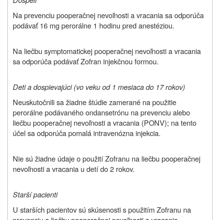
Na prevenciu pooperačnej nevoľnosti a vracania sa odporúča
podávať 16 mg perorálne 1 hodinu pred anestéziou.
Na liečbu symptomatickej pooperačnej nevoľnosti a vracania
sa odporúča podávať Zofran injekčnou formou.
Deti a dospievajúci (vo veku od 1 mesiaca do 17 rokov)
Neuskutočnili sa žiadne štúdie zamerané na použitie
perorálne podávaného ondansetrónu na prevenciu alebo
liečbu pooperačnej nevoľnosti a vracania (PONV); na tento
účel sa odporúča pomalá intravenózna injekcia.
Nie sú žiadne údaje o použití Zofranu na liečbu pooperačnej
nevoľnosti a vracania u detí do 2 rokov.
Starší pacienti
U starších pacientov sú skúsenosti s použitím Zofranu na
prevenciu a liečbu pooperačnej nevoľnosti a vracania