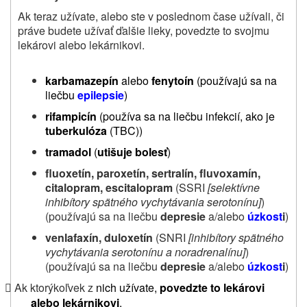
Ak teraz užívate, alebo ste v poslednom čase užívali, či
práve budete užívať ďalšie lieky, povedzte to svojmu
lekárovi alebo lekárnikovi.
karbamazepín
alebo
fenytoín
(používajú sa na
liečbu
epilepsie
)
rifampicín
(používa sa na liečbu
infekcií, ako je
tuberkulóza
(TBC))
tramadol
(
utišuje
bolesť
)
fluoxetín, paroxetín, sertralín, fluvoxamín,
citalopram, escitalopram
(SSRI
[selektívne
inhibítory spätného vychytávania serotonínu]
)
(používajú sa na liečbu
depresie
a/alebo
úzkost
i
)
venlafaxín, duloxetín
(SNRI
[inhibítory spätného
vychytávania serotonínu a noradrenalínu]
)
(používajú sa na liečbu
depresie
a/alebo
úzkost
i
)
Ak ktorýkoľvek z
nich užívate,
povedzte to lekárovi

alebo lekárnikovi
.