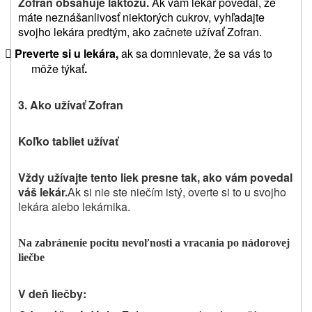
Zofran obsahuje laktózu.
Ak vám lekár povedal, že
máte neznášanlivosť niektorých cukrov, vyhľadajte
svojho lekára predtým, ako začnete užívať Zofran.
Preverte si u lekára,
ak sa domnievate, že sa vás to

môže týkať
.
3. Ako užívať Zofran
Koľko tabliet užívať
Vždy užívajte tento liek presne tak, ako vám povedal
váš lekár.
Ak si nie ste niečím istý, overte si to u svojho
lekára alebo lekárnika.
Na zabránenie pocitu nevoľnosti a vracania po nádorovej
liečbe
V deň liečby: