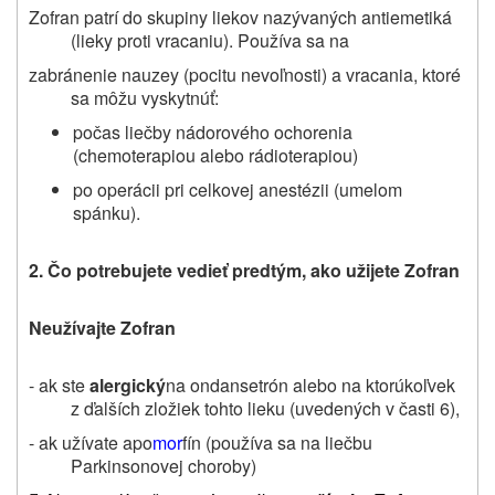
Zofran patrí do skupiny liekov nazývaných antiemetiká
(lieky proti vracaniu). Používa sa na
zabránenie nauzey (pocitu nevoľnosti) a vracania, ktoré
sa môžu vyskytnúť:
počas liečby nádorového ochorenia
(chemoterapiou alebo rádioterapiou)
po operácii pri celkovej anestézii (umelom
spánku).
2. Čo potrebujete vedieť predtým, ako užijete Zofran
Neužívajte Zofran
- ak ste
alergický
na ondansetrón alebo na ktorúkoľvek
z ďalších zložiek tohto lieku (uvedených v časti 6),
- ak užívate apo
mor
fín (používa sa na liečbu
Parkinsonovej choroby)