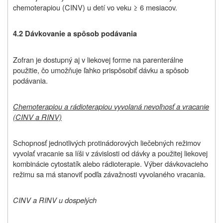
chemoterapiou (CINV) u detí vo veku ≥ 6 mesiacov.
4.2 Dávkovanie a spôsob podávania
Zofran je dostupný aj v liekovej forme na parenterálne
použitie, čo umožňuje ľahko prispôsobiť dávku a spôsob
podávania.
Chemoterapiou a rádioterapiou vyvolaná nevoľnosť a vracanie
(CINV a RINV)
Schopnosť jednotlivých protinádorových liečebných režimov
vyvolať vracanie sa líši v závislosti od dávky a použitej liekovej
kombinácie cytostatík alebo rádioterapie. Výber dávkovacieho
režimu sa má stanoviť podľa závažnosti vyvolaného vracania.
CINV a RINV u d
ospelých