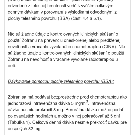
odvodené z telesnej hmotnosti vedú k vyšším celkovým
denným dávkam v porovnaní s výsledkami odvodenými z
plochy telesného povrchu (BSA) (časti 4.4 a 5.1).
Nie sú žiadne údaje z kontrolovaných klinických skúšaní o
použití Zofranu na prevenciu oneskorenej alebo predĺženej
nevoľnosti a vracania vyvolaného chemoterapiou (CINV). Nie
sú žiadne údaje z kontrolovaných klinických skúšaní o použití
Zofranu na nevoľnosť a vracanie vyvolané rádioterapiou u
detí.
Dávkovanie pomocou plochy telesného povrchu (BSA):
Zofran sa má podávať bezprostredne pred chemoterapiou ako
2
jednorazová intravenózna dávka 5 mg/m
. Intravenózna
dávka nesmie prekročiť 8 mg. Perorálnu dávku možno podať
po dvanástich hodinách a možno v nej pokračovať až 5 dní
(Tabuľka 1). Celková denná dávka nesmie prekročiť dávku pre
dospelých 32 mg.