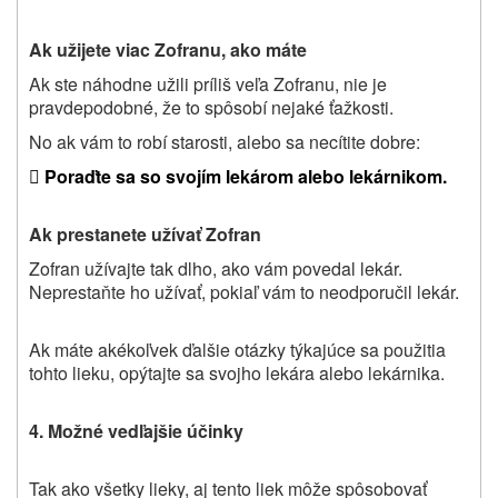
Ak užijete viac Zofranu, ako máte
Ak ste náhodne užili príliš veľa Zofranu, nie je
pravdepodobné, že to spôsobí nejaké ťažkosti.
No ak vám to robí starosti, alebo sa necítite dobre:

Poraďte sa so svojím lekárom alebo lekárnikom.
Ak prestanete užívať Zofran
Zofran užívajte tak dlho, ako vám povedal lekár.
Neprestaňte ho užívať, pokiaľ vám to neodporučil lekár.
Ak máte akékoľvek ďalšie otázky týkajúce sa použitia
tohto lieku, opýtajte sa svojho lekára alebo lekárnika.
4. Možné vedľajšie účinky
Tak ako všetky lieky, aj tento liek môže spôsobovať