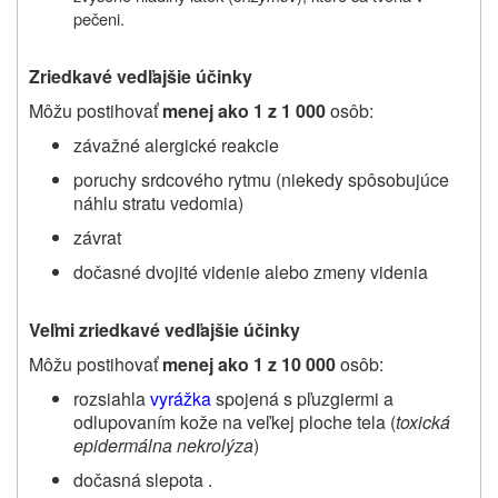
pečeni.
Zriedkavé vedľajšie účinky
Môžu postihovať
menej ako
1 z 1 000
osôb:
závažné alergické reakcie
poruchy srdcového rytmu (niekedy spôsobujúce
náhlu stratu vedomia)
závrat
dočasné dvojité videnie alebo zmeny videnia
Veľmi zriedkavé vedľajšie účinky
Môžu postihovať
menej ako
1 z 10 000
osôb:
rozsiahla
vyrážka
spojená s pľuzgiermi a
odlupovaním kože na veľkej ploche tela (
toxická
epidermálna nekrolýza
)
dočasná slepota .