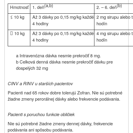
(a,b)
(b)
Hmotnosť
1. deň
2. – 6. deň
≤
10 kg
Až 3 dávky po 0,15 mg/kg každé
2 mg sirupu alebo 
4 hodiny
hodín

10 kg
Až 3 dávky po 0,15 mg/kg každé
4 mg sirupu alebo 
4 hodiny
hodín
a Intravenózna dávka nesmie prekročiť 8 mg.
b Celková denná dávka nesmie prekročiť dávku pre
dospelých 32 mg
CINV a RINV u starších pacientov
Pacienti nad 65 rokov dobre tolerujú Zofran. Nie sú potrebné
žiadne zmeny perorálnej dávky alebo frekvencie podávania.
Pacienti s poruchou funkcie obličiek
Nie sú potrebné žiadne zmeny dennej dávky, frekvencie
podávania ani spôsobu podávania.