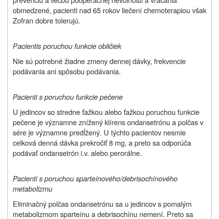
obmedzené, pacienti nad 65 rokov liečení chemoterapiou však
Zofran dobre tolerujú.
P
acienti
s poruchou funkcie obličiek
Nie sú potrebné žiadne zmeny dennej dávky, frekvencie
podávania ani spôsobu podávania.
Pacienti s poruchou funkcie pečene
U jedincov so stredne ťažkou alebo ťažkou poruchou funkcie
pečene je významne znížený klírens ondansetrónu a polčas v
sére je významne predĺžený. U týchto pacientov nesmie
celková denná dávka prekročiť 8 mg, a preto sa odporúča
podávať ondansetrón i.v. alebo perorálne.
Pacienti s poruchou sparteínového/debrisochínového
metabolizmu
Eliminačný polčas ondansetrónu sa u jedincov s pomalým
metabolizmom sparteínu a debrisochínu nemení. Preto sa