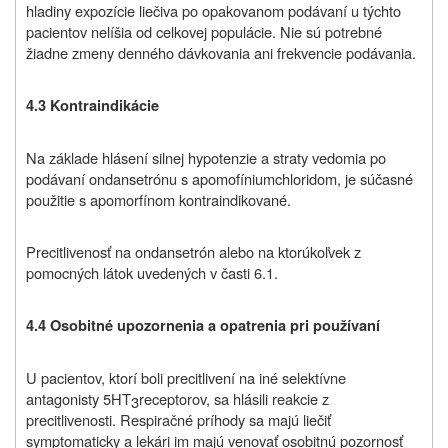
hladiny expozície liečiva po opakovanom podávaní u týchto
pacientov nelíšia od celkovej populácie. Nie sú potrebné
žiadne zmeny denného dávkovania ani frekvencie podávania.
4.3 Kontraindikácie
Na základe hlásení silnej hypotenzie a straty vedomia po
podávaní ondansetrónu s apomofíniumchloridom, je súčasné
použitie s apomorfínom kontraindikované.
Precitlivenosť na ondansetrón alebo na ktorúkoľvek z
pomocných látok uvedených v časti 6.1.
4.4
Osobitné upozornenia a opatrenia pri používaní
U pacientov, ktorí boli precitlivení na iné selektívne
antagonisty 5HT
receptorov, sa hlásili reakcie z
3
precitlivenosti. Respiračné príhody sa majú liečiť
symptomaticky a lekári im majú venovať osobitnú pozornosť