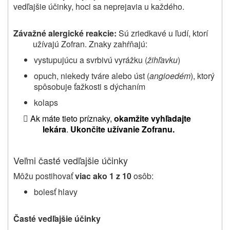
vedľajšie účinky, hoci sa neprejavia u každého.
Závažné alergické reakcie:
Sú zriedkavé u ľudí, ktorí
užívajú Zofran. Znaky zahŕňajú:
vystupujúcu a svrbivú vyrážku (
žihľavku
)
opuch, niekedy tváre alebo úst (
angioedém
), ktorý
spôsobuje ťažkosti s dýchaním
kolaps

Ak máte tieto príznaky,
okamžite vyhľadajte
lekára
.
Ukončite užívanie Zofranu.
Veľmi časté vedľajšie účinky
Môžu postihovať
viac ako 1 z 10
osôb:
bolesť hlavy
Časté vedľajšie účinky