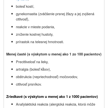
bolesť kostí,
gynekomastia (zväčšenie prsnej žľazy a jej zvýšená
citlivosť),
reakcie v mieste podania,
zníženie kostnej hustoty,
prírastok na telesnej hmotnosti.
Menej časté (s výskytom u menej ako 1 zo 100 pacientov)
Precitlivelosť na lieky,
artralgia (bolesť kĺbov),
obštrukcia (nepriechodnosť) močovodov,
citlivosť prsníkov.
Zriedkavé (s výskytom u menej ako 1 z 1000 pacientov)
Anafylaktická reakcia (alergická reakcia, ktorá môže