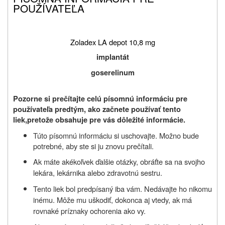
POUŽÍVATEĽA
Zoladex LA depot 10,8 mg
implantát
goserelinum
Pozorne si prečítajte celú písomnú informáciu pre
používateľa
predtým
, ako začnete používať
tento
liek,
pretože obsahuje pre vás dôležité informácie
.
Túto písomnú informáciu si uschovajte. Možno bude
potrebné, aby ste si ju znovu prečítali.
Ak máte akékoľvek ďalšie otázky, obráťte sa na svojho
lekára, lekárnika
alebo zdravotnú sestru
.
Tento liek bol predpísaný iba vám. Nedávajte ho nikomu
inému. Môže mu uškodiť, dokonca aj vtedy, ak má
rovnaké príznaky
ochorenia
ako vy.