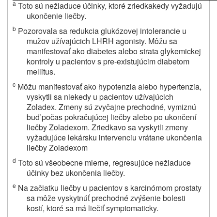
a
Toto sú nežiaduce účinky, ktoré zriedkakedy vyžadujú
ukončenie liečby.
b
Pozorovala sa redukcia glukózovej intolerancie u
mužov užívajúcich LHRH agonisty. Môžu sa
manifestovať ako diabetes alebo strata glykemickej
kontroly u pacientov s pre-existujúcim diabetom
mellitus.
c
Môžu manifestovať ako hypotenzia alebo hypertenzia,
vyskytli sa niekedy u pacientov užívajúcich
Zoladex. Zmeny sú zvyčajne prechodné, vymiznú
buď počas pokračujúcej liečby alebo po ukončení
liečby Zoladexom. Zriedkavo sa vyskytli zmeny
vyžadujúce lekársku intervenciu vrátane ukončenia
liečby Zoladexom
d
Toto sú všeobecne mierne, regresujúce nežiaduce
účinky bez ukončenia liečby.
e
Na začiatku liečby u pacientov s karcinómom prostaty
sa môže vyskytnúť prechodné zvýšenie bolesti
kostí, ktoré sa má liečiť symptomaticky.