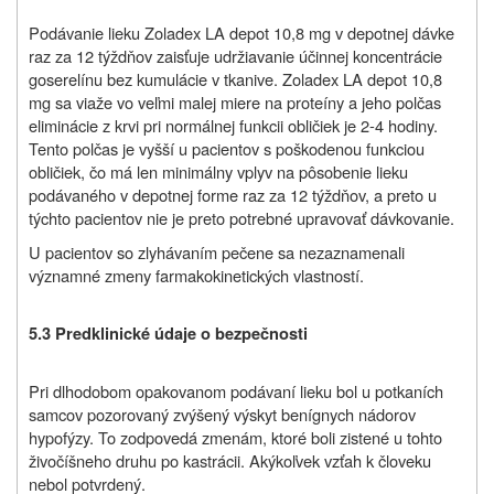
Podávanie lieku Zoladex LA depot 10,8 mg v depotnej dávke
raz za 12 týždňov zaisťuje udržiavanie účinnej koncentrácie
goserelínu bez kumulácie v tkanive. Zoladex LA depot 10,8
mg sa viaže vo veľmi malej miere na proteíny a jeho polčas
eliminácie z krvi pri normálnej funkcii obličiek je 2-4 hodiny.
Tento polčas je vyšší u pacientov s poškodenou funkciou
obličiek, čo má len minimálny vplyv na pôsobenie lieku
podávaného v depotnej forme raz za 12 týždňov, a preto u
týchto pacientov nie je preto potrebné upravovať dávkovanie.
U pacientov so zlyhávaním pečene sa nezaznamenali
významné zmeny farmakokinetických vlastností.
5.3 Predklinické údaje o bezpečnosti
Pri dlhodobom opakovanom podávaní lieku bol u potkaních
samcov pozorovaný zvýšený výskyt benígnych nádorov
hypofýzy. To zodpovedá zmenám, ktoré boli zistené u tohto
živočíšneho druhu po kastrácii. Akýkoľvek vzťah k človeku
nebol potvrdený.