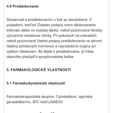
4.9 Predávkovanie
Skúsenosti s predávkovaním u ľudí sú obmedzené. V
prípadoch, keď bol Zoladex podaný mimo dávkovacieho
intervalu alebo vo vysokej dávke, neboli pozorované klinicky
významné nežiaduce účinky. Pri pokusoch na zvieratách
neboli pozorované žiadne prejavy predávkovania na sérové
hladiny pohlavných hormónov a reprodukčné orgány pri
vyššom dávkovaní. Ak dôjde k predávkovaniu, je treba
okamžite pristúpiť k symptomatickej liečbe.
5. FARMAKOLOGICKÉ VLASTNOSTI
5.1 Farmakodynamické vlastnosti
Farmakoterapeutická skupina: Cytostatikum, agonista
gonadoliberínu, ATC kód:
L02AE03