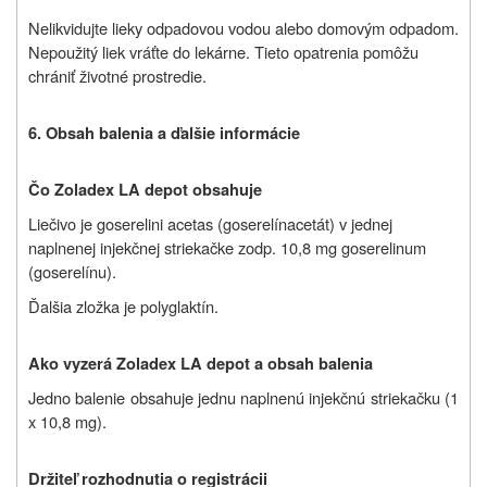
Nelikvidujte lieky
odpadovou vodou alebo domovým odpadom.
Nepoužitý liek vráťte do lekárne. Tieto opatrenia pomôžu
chrániť životné prostredie.
6.
Obsah balenia a ďalšie informácie
Čo Zoladex LA depot obsahuje
Liečivo je
goserelini acetas (goserelínacetát) v jednej
naplnenej injekčnej striekačke zodp. 10,8 mg goserelinum
(goserelínu).
Ďalšia zložka je
polyglaktín.
Ako vyzerá Zoladex LA depot a obsah balenia
Jedno balenie obsahuje jednu naplnenú injekčnú striekačku (1
x 10,8 mg).
Držiteľ rozhodnutia o registrácii