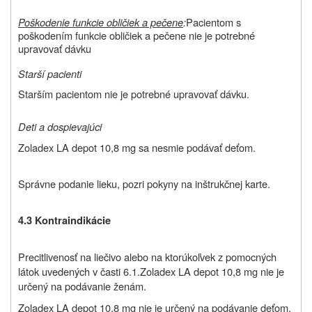
Poškodenie funkcie obličiek a pečene
:
Pacientom s
poškodením funkcie obličiek a pečene nie je potrebné
upravovať dávku
Starší pacienti
Starším pacientom nie je potrebné upravovať dávku.
Deti a dospievajúci
Zoladex LA depot 10,8 mg sa nesmie podávať deťom.
Správne podanie lieku, pozri pokyny na inštrukčnej karte.
4.3 Kontraindikácie
Precitlivenosť na liečivo alebo na ktorúkoľvek z pomocných
látok uvedených v časti 6.1.Zoladex LA depot 10,8 mg nie je
určený na podávanie ženám.
Zoladex LA depot 10,8 mg nie je určený na podávanie deťom,