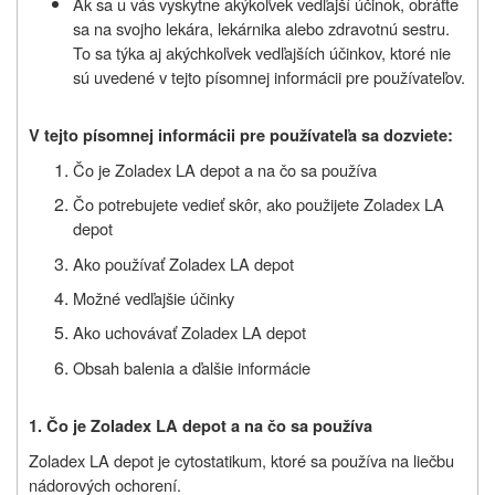
Ak
sa u vás vyskytne
akýkoľvek vedľajší účinok
, obráťte
sa na svojho lekára, lekárnika alebo zdravotnú sestru.
To sa týka aj akýchkoľvek vedľajších účinkov
, ktoré nie
sú uvedené v tejto písomnej informácii pre používateľov.
V tejto písomnej informácii pre používateľa sa dozviete:
Čo je Zoladex LA depot a na čo sa používa
Čo potrebujete vedieť
skôr, ako použijete Zoladex LA
depot
Ako používať Zoladex LA depot
Možné vedľajšie účinky
Ako uchovávať Zoladex LA depot
Obsah balenia a
ďalšie informácie
1.
Čo je Zoladex LA depot a na čo sa používa
Zoladex LA depot je cytostatikum, ktoré sa používa na liečbu
nádorových ochorení.