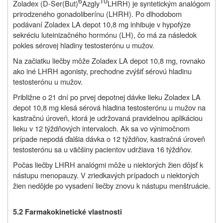
6
10
Zoladex (D-Ser(But)
Azgly
LHRH) je syntetickým analógom
prirodzeného gonadoliberínu (LHRH). Po dlhodobom
podávaní Zoladex LA depot 10,8 mg inhibuje v hypofýze
sekréciu luteinizačného hormónu (LH), čo má za následok
pokles sérovej hladiny testosterónu u mužov.
Na začiatku liečby môže Zoladex LA depot 10,8 mg, rovnako
ako iné LHRH agonisty, prechodne zvýšiť sérovú hladinu
testosterónu u mužov.
Približne o 21 dní po prvej depotnej dávke lieku Zoladex LA
depot 10,8 mg klesá sérová hladina testosterónu u mužov na
kastračnú úroveň, ktorá je udržovaná pravidelnou aplikáciou
lieku v 12 týždňových intervaloch. Ak sa vo výnimočnom
prípade nepodá ďalšia dávka o 12 týždňov, kastračná úroveň
testosterónu sa u väčšiny pacientov udržiava 16 týždňov.
Počas liečby LHRH analógmi môže u niektorých žien dôjsť k
nástupu menopauzy. V zriedkavých prípadoch u niektorých
žien nedôjde po vysadení liečby znovu k nástupu menštruácie.
5.2 Farmakokinetické vlastnosti