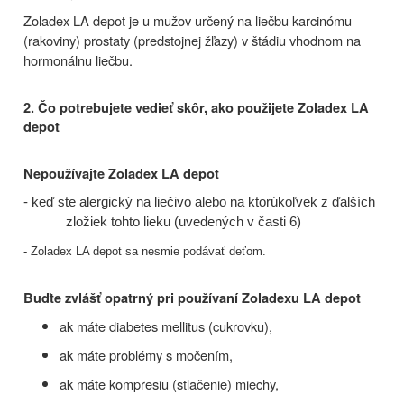
Zoladex LA depot je u mužov určený na liečbu karcinómu
(rakoviny) prostaty (predstojnej žľazy) v štádiu vhodnom na
hormonálnu liečbu.
2.
Čo potrebujete vedieť skôr, ako použijete Zoladex LA
depot
Nepoužívajte Zoladex LA depot
- keď ste alergický na liečivo alebo na ktorúkoľvek
z ďalších
zložiek tohto lieku (uvedených v časti 6)
- Zoladex LA depot sa nesmie podávať deťom.
Buďte zvlášť opatrný pri používaní Zoladexu LA depot
ak máte diabetes mellitus (cukrovku),
ak máte problémy s močením,
ak máte kompresiu (stlačenie) miechy,