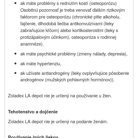
ak máte problémy s rednutím kostí (osteoporózu)
Osobitnú pozornosť je treba venovať ďalším rizikovým
faktorom pre osteoporózu (chronické pitie alkoholu,
fajčenie, dlhodobá liečba
antikonvulzívami (lieky
zabraňujúce kŕčom) alebo kortikosteroidmi (lieky s
protizápalovým účinkom), osteoporóza v rodinnej
anamnéze).
ak máte psychické problémy (zmeny nálady, depresia),
ak máte hypertenziu,
ak užívate antiandrogény (lieky ovplyvňujúce pôsobenie
androgénov (mužských pohlavných hormónov)).
Zoladex LA depot nie je určený na používanie u žien.
Tehotenstvo a dojčenie
Zoladex LA depot nie je určený na podanie ženám.
Používanie iných liekov