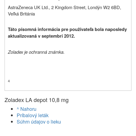
AstraZeneca UK Ltd., 2 Kingdom Street, Londýn W2 6BD,
Veľká Británia
Táto písomná informácia pre používateľa bola naposledy
aktualizovaná
v
septembri 2012.
Zoladex je ochranná známka.
4
Zoladex LA depot 10,8 mg
^ Nahoru
Príbalový leták
Súhrn údajov o lieku