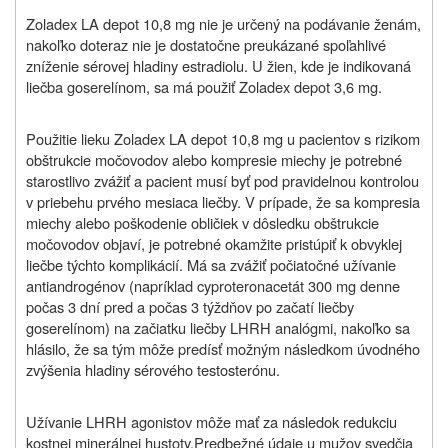
Zoladex LA depot 10,8 mg nie je určený na podávanie ženám,
nakoľko doteraz nie je dostatočne preukázané spoľahlivé
zníženie sérovej hladiny estradiolu. U žien, kde je indikovaná
liečba goserelínom, sa má použiť Zoladex depot 3,6 mg.
Použitie lieku Zoladex LA depot 10,8 mg u pacientov s rizikom
obštrukcie močovodov alebo kompresie miechy je potrebné
starostlivo zvážiť a pacient musí byť pod pravidelnou kontrolou
v priebehu prvého mesiaca liečby. V prípade, že sa kompresia
miechy alebo poškodenie obličiek v dôsledku obštrukcie
močovodov objaví, je potrebné okamžite pristúpiť k obvyklej
liečbe týchto komplikácií.
Má sa zvážiť počiatočné užívanie
antiandrogénov (napríklad cyproteronacetát 300 mg denne
počas 3 dní pred a počas 3 týždňov po začatí liečby
goserelínom) na začiatku liečby
LHRH analógmi, nakoľko sa
hlásilo, že sa tým môže predísť možným následkom úvodného
zv
ýšenia hladiny sérového testosterónu.
Užívanie LHRH agonistov môže mať za následok redukciu
kostnej minerálnej hustoty.
Predbežné údaje u mužov svedčia