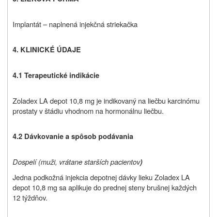
Implantát – naplnená injekčná striekačka
4. KLINICKÉ ÚDAJE
4.1 Terapeutické indikácie
Zoladex LA depot 10,8 mg je indikovaný na liečbu karcinómu
prostaty v štádiu vhodnom na hormonálnu liečbu.
4.2 Dávkovanie a spôsob podávania
Dospelí (muži, vrátane starších pacientov
)
Jedna podkožná injekcia depotnej dávky lieku Zoladex LA
depot 10,8 mg sa aplikuje do prednej steny brušnej každých
12 týždňov.