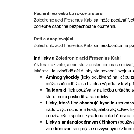
Pacienti vo veku 65 rokov a starší
Zoledronic acid Fresenius Kabi
sa môže podávať ľuďo
potrebné osobitné bezpečnostné opatrenia.
Deti a dospievajúci
Zoledronic acid Fresenius Kabi
sa neodporúča na pou
.
Iné lieky a
Zoledronic acid Fresenius Kabi
Ak teraz užívate, alebo ste v poslednom čase užívali,
lekárovi.
Je zvlášť dôležité, aby ste povedali svojmu l
(lieky používané na liečbu z
Aminoglykozidy
môže spôsobiť, že sa hladina vápnika v krvi príl
(liek používaný na liečbu určitého t
Talidomid
ktoré môžu poškodiť vaše obličky.
Lieky, ktoré tiež obsahujú kyselinu zoledr
nádorových ochorení kostí, alebo akýkoľvek in
používaných spolu s kyselinou zoledrónovou n
(používa
Lieky s antiangiogénnym účinkom
zoledrónovou sa spájala so zvýšeným rizikom 