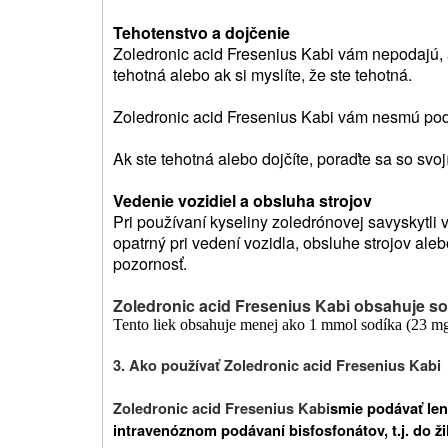
Tehotenstvo a dojčenie
Zoledronic acid Fresenius Kabi vám nepodajú, a
tehotná alebo ak si myslíte, že ste tehotná.
Zoledronic acid Fresenius Kabi vám nesmú poda
Ak ste tehotná alebo dojčíte, poraďte sa so svo
Vedenie vozidiel a obsluha strojov
Pri používaní kyseliny zoledrónovej savyskytli 
opatrný pri vedení vozidla, obsluhe strojov ale
pozornosť.
Zoledronic acid Fresenius Kabi obsahuje so
Tento liek obsahuje menej ako 1 mmol sodíka (23 mg)
3. Ako používať Zoledronic acid Fresenius Kabi
Zoledronic acid Fresenius Kabi
smie podávať len
intravenóznom podávaní bisfosfonátov, t.j. do žil