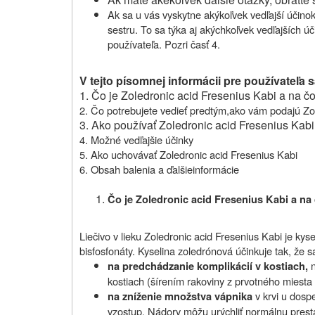
Ak
sa u vás vyskytne
akýkoľvek vedľajší účino
sestru.
To sa týka aj akýchkoľvek vedľajších ú
používateľa. Pozri časť 4.
V tejto písomnej informácii pre používateľa s
1. Čo je Zoledronic acid Fresenius Kabi a na č
2.
Čo potrebujete vedieť predtým,
ako vám podajú
Zo
3. Ako používať Zoledronic acid Fresenius Kabi
4. Možné vedľajšie účinky
5. Ako uchovávať
Zoledronic acid Fresenius Kabi
6.
Obsah balenia a ďalšie
informácie
Čo je Zoledronic acid Fresenius Kabi a na
Liečivo v lieku
Zoledronic acid Fresenius Kabi
je kys
bisfosfonáty. Kyselina zoledrónová účinkuje tak, že 
na predchádzanie komplikácií v kostiach,
kostiach (šírením rakoviny z prvotného miesta 
v krvi u dosp
na zníženie množstva vápnika
vzostup. Nádory môžu urýchliť normálnu presta