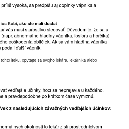
 príliš vysoká, sa predpíšu aj doplnky vápnika a
nius Kabi
, ako ste mali dostať
ár vás musí starostlivo sledovať. Dôvodom je, že sa u
 (napr. abnormálne hladiny vápnika, fosforu a horčíka)
ného poškodenia obličiek. Ak sa vám hladina vápnika
u podali ďaľší vápnik.
tohto lieku, opýtajte sa svojho lekára, lekárnika alebo
ovať vedľajšie účinky, hoci sa neprejavia u každého.
erne a pravdepodobne po krátkom čase vymiznú.
vek z nasledujúcich závažných vedľajších účinkov:
ormálnych okolností to lekár zistí prostredníctvom