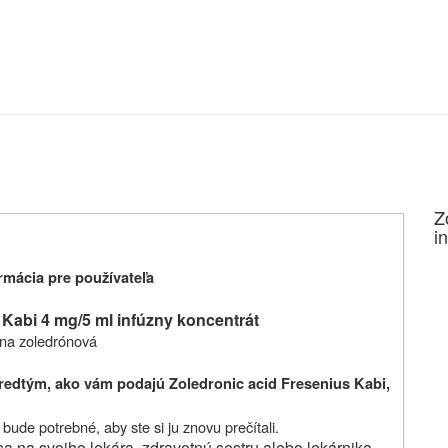
Z
i
mácia pre používateľa
 Kabi 4 mg/5 ml infúzny koncentrát
ina zoledrónová
predtým, ako vám podajú Zoledronic acid Fresenius Kabi,
ude potrebné, aby ste si ju znovu prečítali.
sa na svojho lekára, zdravotnú sestru alebo lekárnika.