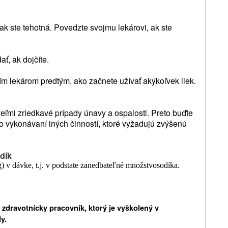
k ste tehotná. Povedzte svojmu lekárovi, ak ste
ť, ak dojčíte.
jím lekárom predtým, ako začnete užívať akýkoľvek liek.
veľmi zriedkavé prípady únavy a ospalosti. Preto buďte
bo vykonávaní iných činností, ktoré vyžadujú zvýšenú
dík
 v dávke, t.j. v podstate zanedbateľné množstvo
sodíka.
 zdravotnícky pracovník, ktorý je vyškolený v
y.