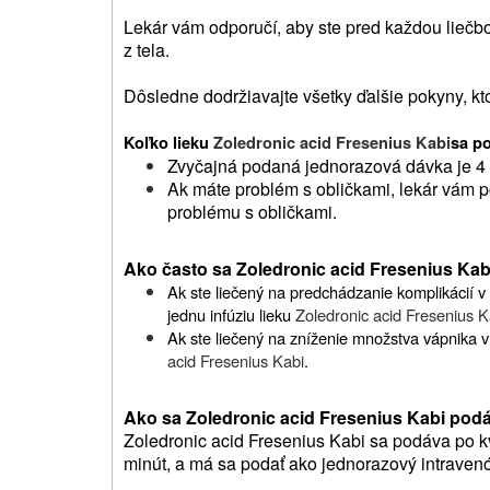
Lekár vám odporučí, aby ste pred každou liečbo
z tela.
Dôsledne dodržiavajte všetky ďalšie pokyny, kto
Koľko lieku
Zoledronic acid Fresenius Kabi
sa p
Zvyčajná podaná jednorazová dávka je 4
Ak máte problém s obličkami, lekár vám p
problému s obličkami.
Ako často sa Zoledronic acid Fresenius Ka
Ak ste liečený na predchádzanie komplikácií 
jednu infúziu lieku
Zoledronic acid Fresenius K
Ak ste liečený na zníženie množstva vápnika v k
acid Fresenius Kabi
.
Ako sa Zoledronic acid Fresenius Kabi pod
Zoledronic acid Fresenius Kabi sa podáva po kv
minút, a má sa podať ako jednorazový intraven