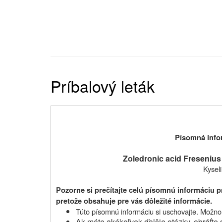
Príbalový leták
Písomná infor
Zoledronic acid Fresenius
Kysel
Pozorne si prečítajte celú písomnú informáciu 
pretože obsahuje pre vás dôležité informácie.
Túto písomnú informáciu si uschovajte. Možno b
Ak máte akékoľvek ďalšie otázky, obráťte 