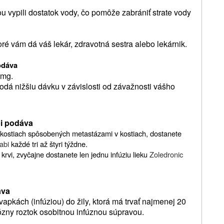
u vypili dostatok vody, čo pomôže zabrániť strate vody
ré vám dá váš lekár, zdravotná sestra alebo lekárnik.
odáva
 mg.
odá nižšiu dávku v závislosti od závažnosti vášho
bi podáva
v kostiach spôsobených metastázami v kostiach, dostanete
abi
každé tri až štyri týždne.
rvi, zvyčajne dostanete len jednu infúziu lieku
Zoledronic
áva
apkách (infúziou) do žily, ktorá má trvať najmenej 20
ózny roztok osobitnou infúznou súpravou.