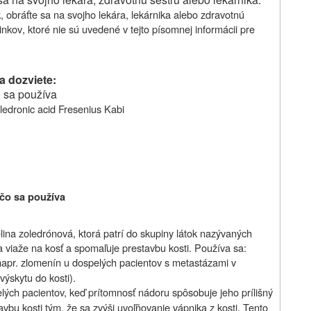
k
, obráťte sa na svojho
lekára, lekárnika alebo zdravotnú
činkov
, ktoré nie sú uvedené v tejto písomnej informácii pre
a dozviete:
o sa používa
ledronic acid Fresenius Kabi
 čo sa používa
elina zoledrónová, ktorá patrí do skupiny látok nazývaných
sa viaže na kosť a spomaľuje prestavbu kosti. Používa sa:
napr. zlomenín u dospelých pacientov s metastázami v
výskytu do kosti).
elých pacientov, keď prítomnosť nádoru spôsobuje jeho prílišný
vbu kosti tým, že sa zvýši uvoľňovanie vápnika z kosti. Tento