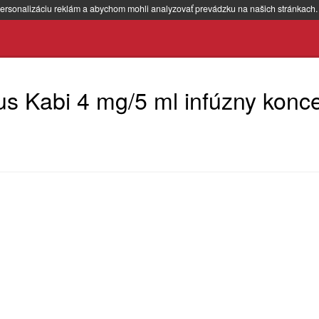
ersonalizáciu reklám a abychom mohli analyzovať prevádzku na našich stránkach
us Kabi 4 mg/5 ml infúzny konce