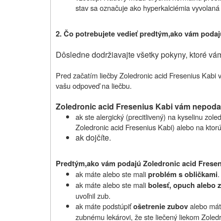
stav sa označuje ako hyperkalciémia vyvolaná
2.
Čo potrebujete vedieť predtým,
ako vám podaj
Dôsledne dodržiavajte všetky pokyny, ktoré vám
Pred začatím liečby
Zoledronic acid Fresenius Kabi
vašu odpoveď na liečbu.
Zoledronic acid Fresenius Kabi vám nepoda
ak
ste alergický (precitlivený) na kyselinu zole
Zoledronic acid Fresenius Kabi) alebo na ktorú
ak dojčíte.
Predtým,
ako vám podajú
Zoledronic acid Fresen
ak máte alebo ste mali
.
problém s obličkami
ak máte alebo ste mali
bolesť, opuch alebo z
uvoľnil zub.
ak máte podstúpiť
alebo mát
ošetrenie zubov
zubnému lekárovi, že ste liečený liekom
Zoledr