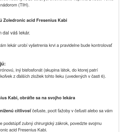
 nádorom (TIH).
ú
Zoledronic acid Fresenius Kabi
 dal váš lekár.
vám lekár urobí vyšetrenia krvi a pravidelne bude kontrolovať
jú:
drónovú, iný bisfosfonát (skupina látok, do ktorej patrí
koľvek z ďalších zložiek
tohto lieku (uvedených v časti 6).
ius Kabi, obráťte sa na svojho lekára
čeľuste, pocit ťažoby v čeľusti alebo sa vám
níženú citlivosť
e podstúpiť zubný chirurgický zákrok, povedzte svojmu
onic acid Fresenius Kabi
.