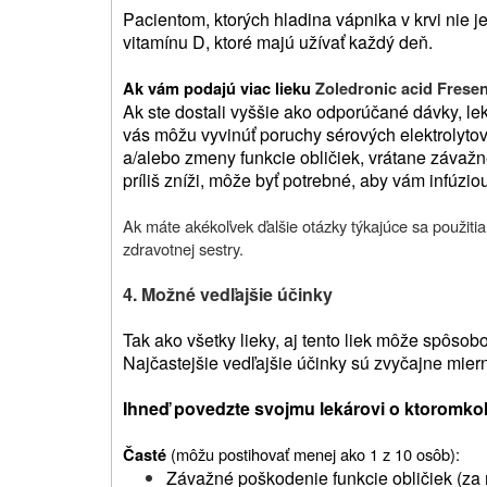
Pacientom, ktorých hladina vápnika v krvi nie je
vitamínu D, ktoré majú užívať každý deň.
Ak vám podajú viac lieku
Zoledronic acid Frese
Ak ste dostali vyššie ako odporúčané dávky, lek
vás môžu vyvinúť poruchy sérových elektrolytov
a/alebo zmeny funkcie obličiek, vrátane závaž
príliš zníži, môže byť potrebné, aby vám infúzio
Ak máte akékoľvek ďalšie otázky týkajúce sa použitia 
zdravotnej sestry.
4. Možné vedľajšie účinky
Tak ako všetky lieky, aj tento liek môže spôsob
Najčastejšie vedľajšie účinky sú zvyčajne mi
Ihneď povedzte svojmu lekárovi o ktoromkoľ
(môžu postihovať menej ako 1 z 10 osôb):
Časté
Závažné poškodenie funkcie obličiek (za n