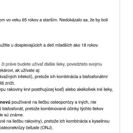
m vo veku 65 rokov a starším. Nedokázalo sa, že by boli
žitie u dospievajúcich a detí mladších ako 18 rokov.
 či práve
budete užívať ďalšie lieky, povedzte
to svojmu
ekárovi, ak užívate aj:
ávažných infekcií), pretože ich kombinácia s bisfosfonátmi
iš zníži.
ypu rakoviny krvi postihujúcej kosť) alebo akékoľvek iné lieky,
používané na liečbu osteoporózy a iných, nie
ónovú
ý bisfosfonát, pretože kombinované účinky týchto liekov
ie sú známe.
né na liečbu rakoviny), pretože ich kombinácia s kyselinou
osteonekrózy čeľuste (ONJ).