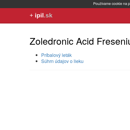
Používame cookie na p
+
ipil
.sk
Zoledronic Acid Freseni
Príbalový leták
Súhrn údajov o lieku