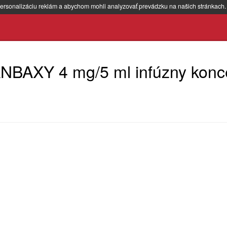
ersonalizáciu reklám a abychom mohli analyzovať prevádzku na našich stránkach
AXY 4 mg/5 ml infúzny konce