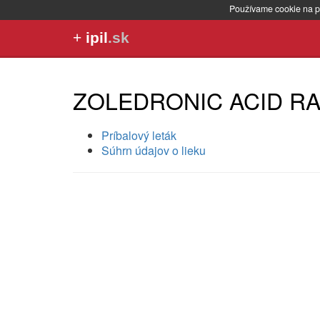
Používame cookie na p
+
ipil
.sk
ZOLEDRONIC ACID RANB
Príbalový leták
Súhrn údajov o lieku