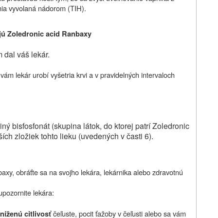
mia vyvolaná nádorom (TIH).
jú
Zoledronic acid Ranbaxy
 dal váš lekár.
vám lekár urobí vyšetria krvi a v pravidelných intervaloch
ný bisfosfonát (skupina látok, do ktorej patrí Zoledronic
ch zložiek tohto lieku (uvedených v časti 6).
xy, obráťte sa na svojho lekára, lekárnika alebo zdravotnú
upozornite lekára:
čeľuste, pocit ťažoby v čeľusti alebo sa vám
níženú citlivosť