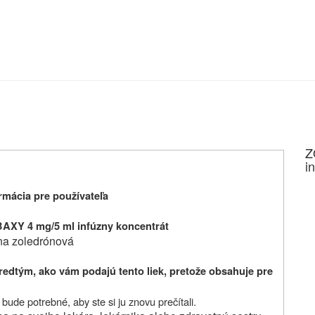
Z
i
mácia pre používateľa
Y 4 mg/5 ml infúzny koncentrát
na zoledrónová
redtým, ako vám podajú tento liek,
pretože obsahuje pre
ude potrebné, aby ste si ju znovu prečítali.