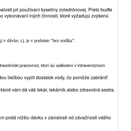
alosti pri používaní kyseliny zoledrónovej. Preto buďte
ebo vykonávaní iných činností, ktoré vyžadujú zvýšenú
v dávke, t.j. je v podstate “bez sodíka”.
ravotnícki pracovníci, ktorí sú vyškolení v intravenóznom
dou liečbou vypili dostatok vody, čo pomôže zabrániť
ktoré vám dá váš lekár, lekárnik alebo zdravotná sestra.
ám podá nižšiu dávku v závislosti od závažnosti vášho