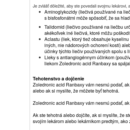
Je zvlášť dôležité, aby ste povedali svojmu lekárovi, a
Aminoglykozidy (liečivá používané na lieč
s bisfosfonátmi môže spôsobiť, že sa hladin
Talidomid (liečivo používané na liečbu urč
akékoľvek iné liečivá, ktoré môžu poškodiť
Aclastu (liek, ktorý tiež obsahuje kyseli
iných, nie nádorových ochorení kostí) al
účinky týchto liečiv používaných spolu s
Lieky s antiangiogénnym účinkom (používa
liekom Zoledronic acid Ranbaxy sa spája
Tehotenstvo a dojčenie
Zoledronic acid Ranbaxy vám nesmú podať, ak s
alebo ak si myslíte, že môžete byť tehotná.
Zoledronic acid Ranbaxy vám nesmú podať, ak 
Ak ste tehotná alebo dojčíte, ak si myslíte, že s
svojím lekárom alebo lekárnikom predtým, ako z