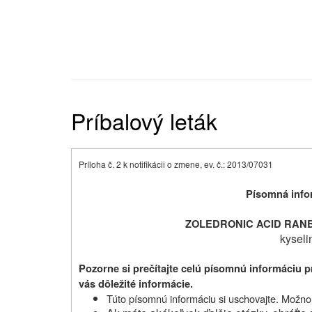
Príbalový leták
Príloha č. 2 k notifikácii o zmene, ev. č.: 2013/07031
Písomná infor
ZOLEDRONIC ACID RANBAX
kyseli
Pozorne si prečítajte celú písomnú informáciu p
vás dôležité informácie.
Túto písomnú informáciu si uschovajte. Možno b