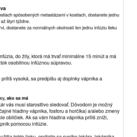
áva
kostiach spôsobených metastázami v kostiach, dostanete jednu
 až štyri týždne.
vi, dostanete za normálnych okolností len jednu infúziu lieku
úzia, do žily, ktorá má trvať minimálne 15 minút a má
ztok osobitnou infúznou súpravou.
 príliš vysoká, sa predpíšu aj doplnky vápnika a
xy
, ako sa má
kár vás musí starostlivo sledovať. Dôvodom je možný
čajné hladiny vápnika, fosforu a horčíka) a/alebo zmeny
e obličiek. Ak sa vám hladina vápnika príliš zníži,
pnik pomocou infúzie.
itia tohto lieku, opýtajte sa svojho lekára, lekárnika