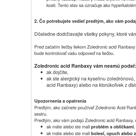
kosti. Tento stav sa označuje ako hyperkalcié
2. Čo potrebujete vedieť predtým, ako vám poda
Dôsledne dodržiavajte všetky pokyny, ktoré vám
Pred začatím liečby liekom
Zoledronic acid Ranbaxy
bude kontrolovať vašu odpoveď na liečbu.
Zoledronic acid Ranbaxy vám nesmú podať:
ak dojčíte,
ak ste alergický na kyselinu zoledrónovú, i
acid Ranbaxy) alebo na ktorúkoľvek z ďalší
Upozornenia a opatrenia
Predtým, ako začnete používať Zoledronic Acid Ranba
sestru.
Predtým, ako vám podajú
Zoledronic acid Ranbaxy, 
ak máte alebo ste mali
,
problém s obličkami
ak máte alebo ste mali
bolesť, opuch alebo z