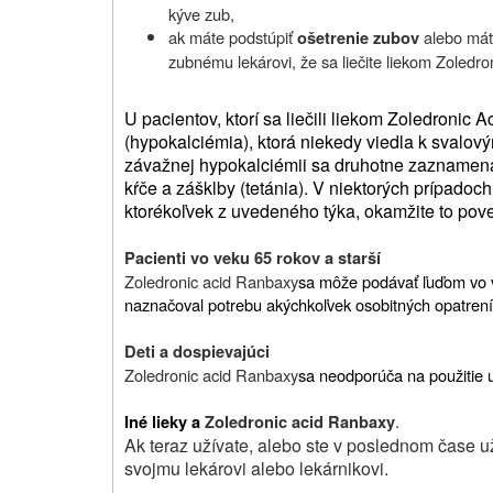
kýve zub,
ak máte podstúpiť
alebo mát
ošetrenie zubov
zubnému lekárovi, že sa liečite liekom
Zoledro
U pacientov, ktorí sa liečili liekom Zoledronic 
(hypokalciémia), ktorá niekedy viedla k svalov
závažnej hypokalciémii sa druhotne zaznamenal
kŕče a zášklby (tetánia). V niektorých prípado
ktorékoľvek z uvedeného týka, okamžite to pove
Pacienti vo veku 65 rokov a starší
Zoledronic acid Ranbaxy
sa môže podávať ľuďom vo v
naznačoval potrebu akýchkoľvek osobitných opatrení
Deti a dospievajúci
Zoledronic acid Ranbaxy
sa neodporúča na použitie u
.
Iné lieky a
Zoledronic acid Ranbaxy
Ak teraz užívate, alebo ste v poslednom čase uží
svojmu lekárovi alebo lekárnikovi.