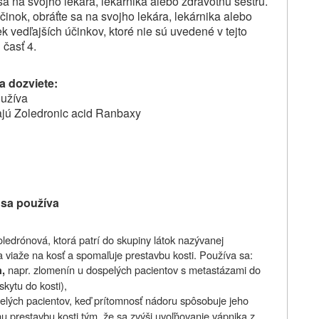
sa na svojho lekára, lekárnika alebo zdravotnú sestru.
činok, obráťte sa na svojho lekára, lekárnika alebo
k vedľajších účinkov, ktoré nie sú uvedené v tejto
 časť 4.
a dozviete:
oužíva
ajú Zoledronic acid Ranbaxy
 sa používa
zoledrónová, ktorá patrí do skupiny látok nazývanej
sa viaže na kosť a spomaľuje prestavbu kosti. Používa sa:
napr. zlomenín u dospelých pacientov s metastázami do
,
skytu do kosti),
elých pacientov, keď prítomnosť nádoru spôsobuje jeho
u prestavbu kosti tým, že sa zvýši uvoľňovanie vápnika z