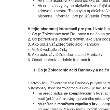
Ak máte akékoľvek ďalšie otázky, obráťte 
Ak sa u vás vyskytne akýkoľvek vedľajší ú
zdravotnú sestru. To sa týka aj akýchkoľve
písomnej informácii pre používateľa. Pozri
V tejto písomnej informácii pre používateľa s
1. Čo je Zoledronic acid Ranbaxy a na čo sa p
2. Čo potrebujete vedieť predtým, ako vám pod
3. Ako používať Zoledronic acid Ranbaxy
4. Možné vedľajšie účinky
5. Ako uchovávať Zoledronic acid Ranbaxy
6. Obsah balenia a ďalšie informácie
Čo je Zoledronic acid Ranbaxy a na čo
Liečivo v lieku
Zoledronic acid Ranbaxy
je kyselina 
bisfosfonáty. Kyselina zoledrónová účinkuje tak, že 
na predchádzanie komplikáciám v kostiach
kosti (pri šírení rakoviny z prvotného miesta vý
u dosp
na zníženie množstva vápnika v krvi
prílišný vzostup. Nádory môžu urýchliť normáln