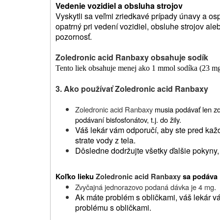
Vedenie vozidiel a obsluha strojov
Vyskytli sa veľmi zriedkavé prípady únavy a osp
opatrný pri vedení vozidiel, obsluhe strojov al
pozornosť.
Zoledronic acid Ranbaxy obsahuje sodík
Tento liek obsahuje menej ako 1 mmol sodíka (23 mg) 
3. Ako používať Zoledronic acid Ranbaxy
Zoledronic acid Ranbaxy
musia podávať len zd
podávaní bisfosfonátov, t.j. do žily.
Váš lekár vám odporučí, aby ste pred kaž
strate vody z tela.
Dôsledne dodržujte všetky ďalšie pokyny, 
Koľko lieku
Zoledronic acid Ranbaxy
sa podáva
Zvyčajná jednorazovo podaná dávka je 4 mg
.
Ak máte problém s obličkami, váš lekár v
problému s obličkami.