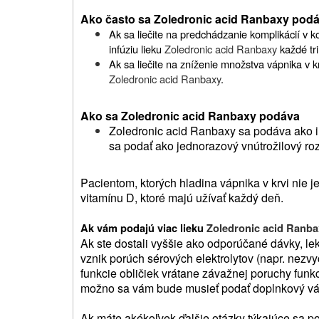
Ako často sa Zoledronic acid Ranbaxy pod
Ak sa liečite na predchádzanie komplikácií v 
infúziu lieku
Zoledronic acid Ranbaxy
každé tri
Ak sa liečite na zníženie množstva vápnika v kr
Zoledronic acid Ranbaxy
.
Ako sa Zoledronic acid Ranbaxy podáva
Zoledronic acid Ranbaxy sa podáva ako inf
sa podať ako jednorazový vnútrožilový ro
Pacientom, ktorých hladina vápnika v krvi nie je
vitamínu D, ktoré majú užívať každý deň.
Ak vám podajú viac lieku
Zoledronic acid Ranba
Ak ste dostali vyššie ako odporúčané dávky, le
vznik porúch sérových elektrolytov (napr. nezvy
funkcie obličiek vrátane závažnej poruchy funkci
možno sa vám bude musieť podať doplnkový vá
Ak máte akékoľvek ďalšie otázky týkajúce sa použ