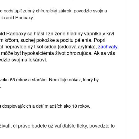
e podstúpiť zubný chirurgický zákrok, povedzte svojmu
nic acid Ranbaxy
.
Acid Ranbaxy sa hlásili znížené hladiny vápnika v krvi
ým kŕčom, suchej pokožke a pocitu pálenia. Popri
 nepravidelný tlkot srdca (srdcová arytmia),
záchvaty
,
ch môže byť hypokalciémia život ohrozujúca. Ak sa vás
dzte svojmu lekárovi.
eku 65 rokov a starším. Neexituje dôkaz, ktorý by
.
 dospievajúcich a detí mladších ako 18 rokov.
vali, či práve budete užívať ďalšie lieky, povedzte to