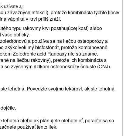
k užívate aj:
bu závažných infekcií), pretože kombinácia týchto liečiv
a vápnika v krvi príliš zníži.
itého typu rakoviny krvi postihujúcej kosť) alebo
 vaše obličky.
nu zoledrónovú a používa sa na liečbu osteoporózy a
ebo akýkoľvek iný bisfosfonát, pretože kombinované
 liekom Zoledronic acid Ranbaxy nie sú známe.
né na liečbu rakoviny), pretože ich kombinácia s
la so zvýšeným rizikom osteonekrózy čeľuste (ONJ).
te tehotná. Povedzte svojmu lekárovi, ak ste tehotná
dojčíte.
te tehotná alebo ak plánujete otehotnieť, poraďte sa so
ačnete používať tento liek.