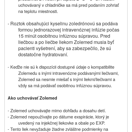
uchovávaný v chladničke sa má pred podaním zohriať
na teplotu miestnosti.
- Roztok obsahujúci kyselinu zoledrónovú sa podáva
formou jednorazovej intravenóznej infúzie počas
15 minút osobitnou infúznou súpravou. Pred
liečbou a po liečbe liekom Zolemed musia byť
pacienti vyšetrení, aby sa zabezpečilo, že sú
dostatočne hydratovaní.
- Keďže nie sú k dispozícii dostupné údaje o kompatibilite
Zolemedu s inými intravenózne podávanými liečivami,
Zolemed sa nesmie miešať s inými liekmi/liečivami a
vždy sa má podávať osobitnou infúznou súpravou.
Ako uchovávať Zolemed
-
Zolemed
uchovávajte mimo dohľadu a dosahu detí.
-
Zolemed nepoužívajte
po dátume exspirácie, ktorý je
uvedený na injekčnej liekovke a obale po EXP.
- Tento liek nevyžaduje žiadne zvláštne podmienky na