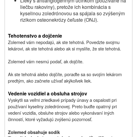
Lieky s antiangiogénnym účinkom (používané na
liečbu rakoviny), pretože ich kombinácia s
kyselinou zoledrónovou sa spájala so zvýšeným
rizikom osteonekrózy čeľuste (ONJ).
Tehotenstvo a dojčenie
Zolemed vám nepodajú, ak ste tehotná. Povedzte svojmu
lekárovi, ak ste tehotná alebo ak si myslíte, že ste tehotná.
Zolemed vám nesmú podať, ak dojčíte.
Ak ste tehotná alebo dojčíte, poraďte sa so svojím lekárom
predtým, ako začnete užívať akýkoľvek liek.
Vedenie vozidiel a obsluha strojov
Vyskytli sa veľmi zriedkavé prípady únavy a ospalosti pri
používaní kyseliny zoledrónovej. Preto buďte opatrný pri
vedení vozidla, obsluhe strojov alebo vykonávaní iných
činností, ktoré vyžadujú zvýšenú pozornosť.
Zolemed obsahuje sodík