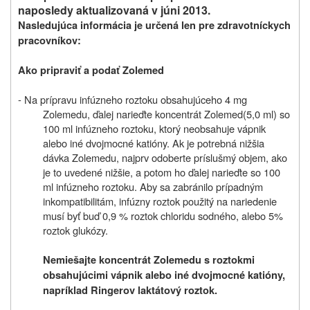
naposledy aktualizovaná v júni 2013.
Nasledujúca informácia je určená len pre zdravotníckych
pracovníkov
:
Ako pripraviť a podať Zolemed
- Na prípravu infúzneho roztoku obsahujúceho 4 mg
Zolemedu, ďalej narieďte koncentrát
Zolemed
(5,0 ml) so
100 ml infúzneho roztoku, ktorý neobsahuje vápnik
alebo iné dvojmocné katióny. Ak je potrebná nižšia
dávka Zolemedu, najprv odoberte príslušmý objem, ako
je to uvedené nižšie, a potom ho ďalej narieďte so 100
ml infúzneho roztoku. Aby sa zabránilo prípadným
inkompatibilitám, infúzny roztok použitý na nariedenie
musí byť buď 0,9 % roztok chloridu sodného, alebo 5%
roztok glukózy.
Nemiešajte koncentrát Zolemedu s roztokmi
obsahujúcimi vápnik alebo iné dvojmocné katióny,
napríklad Ringerov laktátový roztok.