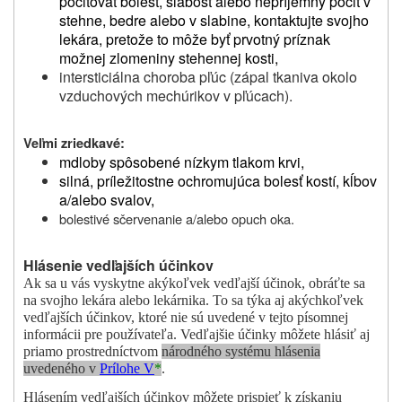
pociťovať bolesť, slabosť alebo nepríjemný pocit v
stehne, bedre alebo v slabine, kontaktujte svojho
lekára, pretože to môže byť prvotný príznak
možnej zlomeniny stehennej kosti,
intersticiálna choroba pľúc (zápal tkaniva okolo
vzduchových mechúrikov v pľúcach).
Veľmi zriedkavé:
mdloby spôsobené nízkym tlakom krvi,
silná, príležitostne ochromujúca bolesť kostí, kĺbov
a/alebo svalov,
bolestivé sčervenanie a/alebo opuch oka.
Hlásenie vedľajších účinkov
Ak sa u vás vyskytne akýkoľvek vedľajší účinok, obráťte sa
na svojho lekára alebo lekárnika. To sa týka aj akýchkoľvek
vedľajších účinkov, ktoré nie sú uvedené v tejto písomnej
informácii pre používateľa.
Vedľajšie účinky môžete hlásiť aj
priamo prostredníctvom
národného systému hlásenia
uvedeného v
Prílohe V
*
.
Hlásením vedľajších účinkov môžete prispieť k získaniu