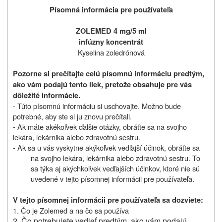
Písomná informácia pre používateľa
ZOLEMED 4 mg/5 ml
infúzny koncentrát
Kyselina zoledrónová
Pozorne si prečítajte celú písomnú informáciu predtým,
ako vám podajú tento liek,
pretože obsahuje pre vás
dôležité informácie.
- Túto písomnú informáciu si uschovajte. Možno bude
potrebné, aby ste si ju znovu prečítali.
- Ak máte akékoľvek ďalšie otázky, obráťte sa na svojho
lekára, lekárnika alebo zdravotnú sestru.
- Ak sa u vás vyskytne akýkoľvek vedľajší účinok, obráťte sa
na svojho lekára, lekárnika alebo zdravotnú sestru. To
sa týka aj akýchkoľvek vedľajších účinkov, ktoré nie sú
uvedené v tejto písomnej informácii pre používateľa.
V tejto písomnej informácii pre používateľa sa dozviete:
1. Čo je Zolemed a na čo sa používa
2. Čo potrebujete vedieť predtým, ako vám podajú