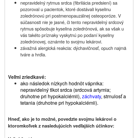
nepravidelný rytmus srdca (fibrilácia predsiení) sa
pozoroval u pacientok, ktoré dostávali kyselinu
zoledrónovú pri postmenopauzálnej osteoporóze. V
súčasnosti nie je jasné, či tento nepravidelný srdcový
rytmus spôsobuje kyselina zoledrónová, ak sa však u
vás takéto príznaky vyskytnú po podaní kyseliny
zoledrónovej, oznámte to svojmu lekárovi.
závažná alergická reakcia: dýchavičnosť, opuch najmä
tváre a hrdla.
Veľmi zriedkavé:
ako následok nízkych hodnôt vápnika:
nepravidelný tlkot srdca (srdcová artymia;
druhotne pri hypokalciémii),
záchvaty
, strnulosť a
tetania (druhotne pri hypokalciémii).
Hneď, ako je to možné, povedzte svojmu lekárovi o
ktoromkoľvek z nasledujúcich vedľajších účinkov: