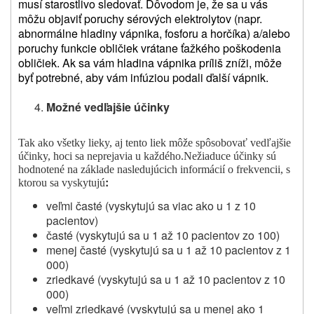
musí starostlivo sledovať. Dôvodom je, že sa u vás
môžu objaviť poruchy sérových elektrolytov (napr.
abnormálne hladiny vápnika, fosforu a horčíka) a/alebo
poruchy funkcie obličiek vrátane ťažkého poškodenia
obličiek. Ak sa vám hladina vápnika príliš zníži, môže
byť potrebné, aby vám infúziou podali ďalší vápnik.
Možné vedľajšie účinky
Tak ako všetky lieky, aj tento liek môže spôsobovať vedľajšie
účinky, hoci sa neprejavia u každého.
Nežiaduce účinky sú
hodnotené na základe nasledujúcich informácií o frekvencii, s
:
ktorou sa vyskytujú
veľmi časté (vyskytujú sa viac ako u 1 z 10
pacientov)
časté (vyskytujú sa u 1 až 10 pacientov zo 100)
menej časté (vyskytujú sa u 1 až 10 pacientov z 1
000)
zriedkavé (vyskytujú sa u 1 až 10 pacientov z 10
000)
veľmi zriedkavé (vyskytujú sa u menej ako 1