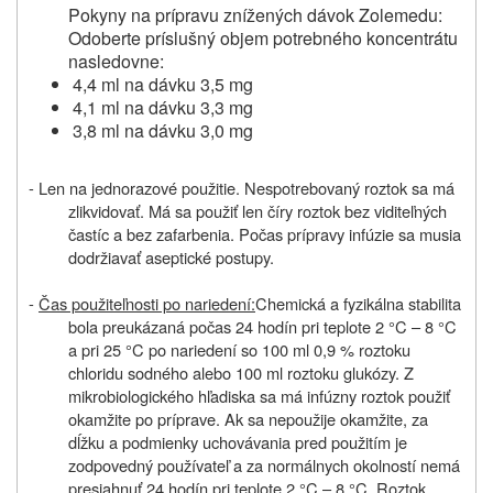
Pokyny na prípravu znížených dávok Zolemedu:
Odoberte príslušný objem potrebného koncentrátu
nasledovne:
4,4 ml na dávku 3,5 mg
4,1 ml na dávku 3,3 mg
3,8 ml na dávku 3,0 mg
- Len na jednorazové použitie. Nespotrebovaný roztok sa má
zlikvidovať. Má sa použiť len číry roztok bez viditeľných
častíc a bez zafarbenia. Počas prípravy infúzie sa musia
dodržiavať aseptické postupy.
-
Čas použiteľnosti po nariedení:
Chemická a fyzikálna stabilita
bola preukázaná počas 24 hodín pri teplote 2 °C – 8 °C
a pri 25 °C po nariedení so 100 ml 0,9 % roztoku
chloridu sodného alebo 100 ml roztoku glukózy. Z
mikrobiologického hľadiska sa má infúzny roztok použiť
okamžite po príprave. Ak sa nepoužije okamžite, za
dĺžku a podmienky uchovávania pred použitím je
zodpovedný používateľ a za normálnych okolností nemá
presiahnuť 24 hodín pri teplote 2 °C – 8 °C. Roztok