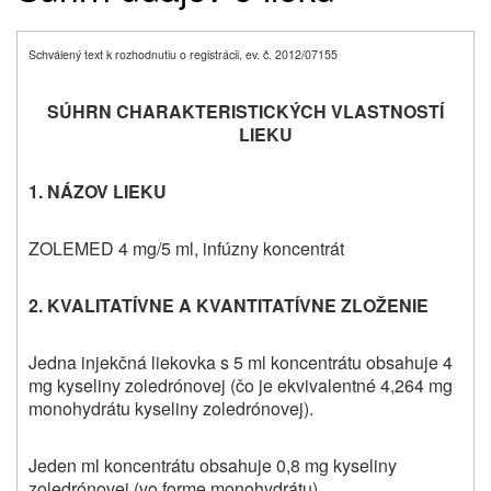
Schválený text k rozhodnutiu o registrácii, ev. č. 2012/07155
SÚHRN CHARAKTERISTICKÝCH VLASTNOSTÍ
LIEKU
1. NÁZOV LIEKU
ZOLEMED 4 mg/5 ml, infúzny koncentrát
2. KVALITATÍVNE A KVANTITATÍVNE ZLOŽENIE
Jedna injekčná liekovka s 5 ml koncentrátu obsahuje 4
mg kyseliny zoledrónovej (čo je ekvivalentné 4,264 mg
monohydrátu kyseliny zoledrónovej).
Jeden ml koncentrátu obsahuje 0,8 mg kyseliny
zoledrónovej (vo forme monohydrátu).