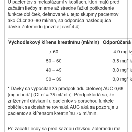
U pacientov s metastázami v kostiach, ktorí majú pred
začatím liečby mierne až stredne ťažké poškodenie
funkcie obličiek, definované u tejto skupiny pacientov
ako CLcr 30–60 ml/min, sa odporúča nasledujúca
dávka Zolemedu (pozri aj časť 4.4):
Východiskový klírens kreatinínu (ml/min)
Odporúčaná 
> 60
4,0 mg k
50 – 60
3,5 mg* k
40 – 49
3,3 mg* k
30 – 39
3,0 mg* k
* Dávky sa vypočítali za predpokladu cieľovej AUC 0,66
(mg x hod/l) (CLcr = 75 ml/min). Predpokladá sa, že
zníženými dávkami u pacientov s poruchou funkcie
obličiek sa dosiahne rovnaká AUC aká sa pozoruje u
pacientov s klírensom kreatinínu 75 ml/min.
Po začatí liečby sa pred každou dávkou Zolemedu má