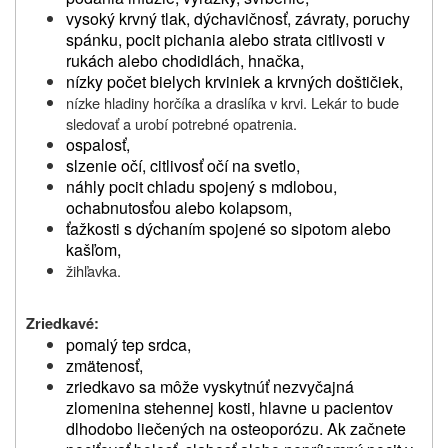
vysoký krvný tlak, dýchavičnosť, závraty, poruchy
spánku, pocit pichania alebo strata citlivosti v
rukách alebo chodidlách, hnačka,
nízky počet bielych krviniek a krvných doštičiek,
nízke hladiny horčíka a draslíka v krvi. Lekár to bude
sledovať a urobí potrebné opatrenia.
ospalosť,
slzenie očí, citlivosť očí na svetlo,
náhly pocit chladu spojený s mdlobou,
ochabnutosťou alebo kolapsom,
ťažkosti s dýchaním spojené so sipotom alebo
kašľom,
žihľavka.
Zriedkavé:
pomalý tep srdca,
zmätenosť,
zriedkavo sa môže vyskytnúť nezvyčajná
zlomenina stehennej kosti, hlavne u pacientov
dlhodobo liečených na osteoporózu. Ak začnete