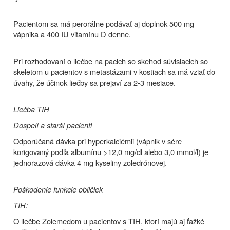
Pacientom sa má perorálne podávať aj doplnok 500 mg
vápnika a 400 IU vitamínu D denne.
Pri rozhodovaní o liečbe na pacich so skehod súvisiacich so
skeletom u pacientov s metastázami v kostiach sa má vziať do
úvahy, že účinok liečby sa prejaví za 2-3 mesiace.
Liečba TIH
Dospelí a starší pacienti
Odporúčaná dávka pri hyperkalciémii (vápnik v sére
korigovaný podľa albumínu
>
12,0 mg/dl alebo 3,0 mmol/l) je
jednorazová dávka 4 mg kyseliny zoledrónovej.
Poškodenie funkcie obličiek
TIH:
O liečbe Zolemedom u pacientov s TIH, ktorí majú aj ťažké