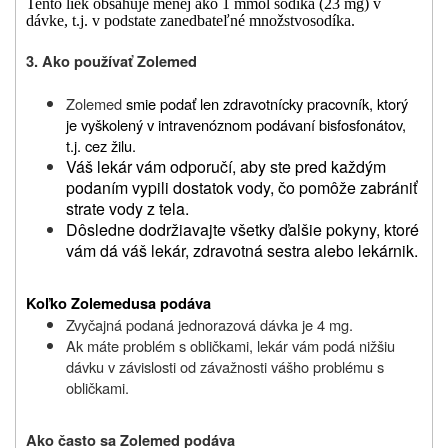
Tento liek obsahuje menej ako 1 mmol sodíka (23 mg) v
dávke, t.j. v podstate
zanedbateľné množstvo
sodíka.
3. Ako používať Zolemed
Zolemed
smie podať len zdravotnícky pracovník, ktorý
je vyškolený v intravenóznom podávaní bisfosfonátov,
t.j. cez žilu.
Váš lekár vám odporučí, aby ste pred každým
podaním vypili dostatok vody, čo pomôže zabrániť
strate vody z tela.
Dôsledne dodržiavajte všetky ďalšie pokyny, ktoré
vám dá váš lekár, zdravotná sestra alebo lekárnik.
Koľko Zolemedu
sa podáva
Zvyčajná podaná jednorazová dávka je 4 mg.
Ak máte problém s obličkami, lekár vám podá nižšiu
dávku v závislosti od závažnosti vášho problému s
obličkami.
Ako často sa Zolemed podáva