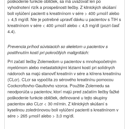
poškodenie funkcie obličiek, sa má uvažovať len po
vyhodnotení rizík a prospešnosti liečby. Z klinických skúšaní
boli vylúčení pacienti s kreatinínom v sére > 400 μmol/l alebo
> 4,5 mg/dl. Nie je potrebné upraviť dávku u pacientov s TIH s
kreatinínom v sére < 400 μmol/l alebo < 4,5 mg/dl (pozri časť
4.4).
Prevencia príhod súvisiacich so skeletom u pacientov s
postihnutím kostí pri pokročilých malignitách:
Pri začatí liečby Zolemedom u pacientov s mnohopočetným
myelómom alebo metastatickými léziami kostí pri solídnych
nádoroch sa majú stanoviť kreatinín v sére a klírens kreatinínu
(CLcr). CLcr sa vypočíta zo sérového kreatinínu pomocou
Cockcroftovho-Gaultovho vzorca. Použitie Zolemedu sa
neodporúča u pacientov, ktorí majú pred začatím liečby ťažké
poškodenie funkcie obličiek, definované u tejto skupiny
pacientov ako CLcr < 30 ml/min. Z klinických skúšaní s
kyselinou zoledrónovou boli vylúčení pacienti s kreatinínom v
sére > 265 μmol/l alebo > 3,0 mg/dl.