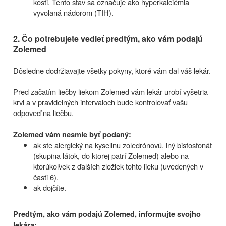
kosti. Tento stav sa označuje ako hyperkalciémia
vyvolaná nádorom (TIH).
2. Čo potrebujete vedieť predtým, ako vám podajú
Zolemed
Dôsledne dodržiavajte všetky pokyny, ktoré vám dal váš lekár.
Pred začatím liečby liekom Zolemed vám lekár urobí vyšetria
krvi a v pravidelných intervaloch bude kontrolovať vašu
odpoveď na liečbu.
Zolemed
vám nesmie byť podaný:
ak
ste alergický na kyselinu zoledrónovú, iný bisfosfonát
(skupina látok, do ktorej patrí Zolemed) alebo na
ktorúkoľvek z ďalších zložiek
tohto lieku (uvedených v
časti 6).
ak dojčíte.
Predtým, ako vám podajú Zolemed
, informujte svojho
lekára: