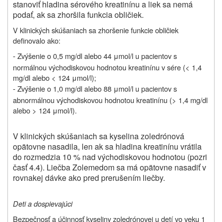
stanoviť hladina sérového kreatinínu a liek sa nemá
podať, ak sa zhoršila funkcia obličiek.
V klinických skúšaniach sa zhoršenie funkcie obličiek
definovalo ako:
Zvýšenie o 0,5 mg/dl alebo 44 μmol/l u pacientov s
-
normálnou východiskovou hodnotou kreatinínu v sére (< 1,4
mg/dl alebo < 124 μmol/l);
Zvýšenie o 1,0 mg/dl alebo 88 μmol/l u pacientov s
-
abnormálnou východiskovou hodnotou kreatinínu (> 1,4 mg/dl
alebo > 124 μmol/l).
V klinických skúšaniach sa kyselina zoledrónová
opätovne nasadila, len ak sa hladina kreatinínu vrátila
do rozmedzia 10 % nad východiskovou hodnotou (pozri
časť 4.4). Liečba
Zolemedom sa má opätovne nasadiť v
rovnakej dávke ako pred prerušením liečby.
Deti a dospievajúci
Bezpečnosť a účinnosť kyseliny zoledrónovej u detí vo veku 1