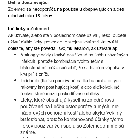
Deti a dospievajúci
Zolemed
sa neodporúča na použitie u dospievajúcich a detí
mladších ako 18 rokov.
Iné lieky a
Zolemed
Ak užívate, alebo ste v poslednom čase užívali, resp. budete
užívať ďalšie lieky, povedzte to svojmu lekárovi.
Je zvlášť
dôležité, aby ste povedali svojmu lekárovi, ak užívate aj:
Aminoglykozidy (liečivá používané na liečbu závažných
infekcií), pretože kombinácia týchto liečiv s
bisfosfonátmi môže spôsobiť, že sa hladina vápnika v
krvi príliš zníži.
Talidomid (liečivo používané na liečbu určitého typu
rakoviny krvi postihujúcej kosť) alebo akékoľvek iné
liečivá, ktoré môžu poškodiť vaše obličky.
Lieky, ktoré obsahujú kyselinu zoledrónovú
používané na liečbu osteoporózy a iných, nie
nádorových ochorení kostí alebo akýkoľvek iný
bisfosfonát, pretože kombinované účinky týchto
liekov používaných spolu so Zolemedom nie sú
známe.