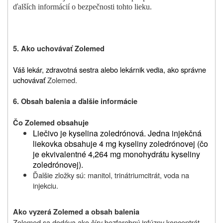
ďalších informácií o bezpečnosti tohto lieku
.
5. Ako uchovávať
Zolemed
Váš lekár, zdravotná sestra alebo lekárnik vedia, ako správne
uchovávať
Zolemed.
6. Obsah balenia a ďalšie informácie
Čo Zolemed obsahuje
Liečivo je kyselina zoledrónová. Jedna injekčná
liekovka obsahuje 4 mg kyseliny zoledrónovej (čo
je ekvivalentné 4,264 mg monohydrátu kyseliny
zoledrónovej).
Ďalšie zložky sú: manitol, trinátriumcitrát, voda na
injekciu.
Ako vyzerá Zolemed a obsah balenia
Zolemed sa dodáva ako číry bezfarebný infúzny koncentrát