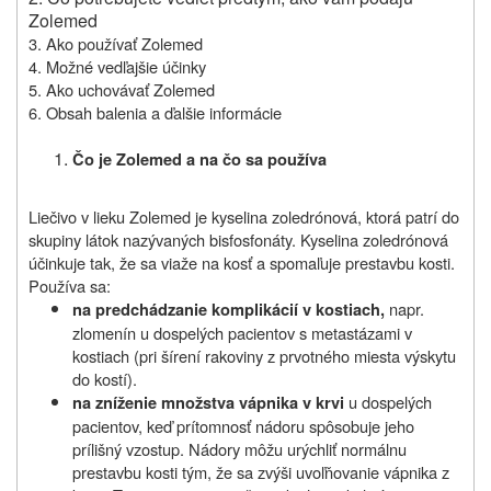
Zolemed
3. Ako používať Zolemed
4. Možné vedľajšie účinky
5. Ako uchovávať Zolemed
6. Obsah balenia a ďalšie informácie
Čo je Zolemed a na čo sa používa
Liečivo v lieku Zolemed je kyselina zoledrónová, ktorá patrí do
skupiny látok nazývaných bisfosfonáty. Kyselina zoledrónová
účinkuje tak, že sa viaže na kosť a spomaľuje prestavbu kosti.
Používa sa:
napr.
na predchádzanie komplikácií v kostiach,
zlomenín u dospelých pacientov s metastázami v
kostiach (pri šírení rakoviny z prvotného miesta výskytu
do kostí).
u dospelých
na zníženie množstva vápnika
v krvi
pacientov, keď prítomnosť nádoru spôsobuje jeho
prílišný vzostup. Nádory môžu urýchliť normálnu
prestavbu kosti tým, že sa zvýši uvoľňovanie vápnika z