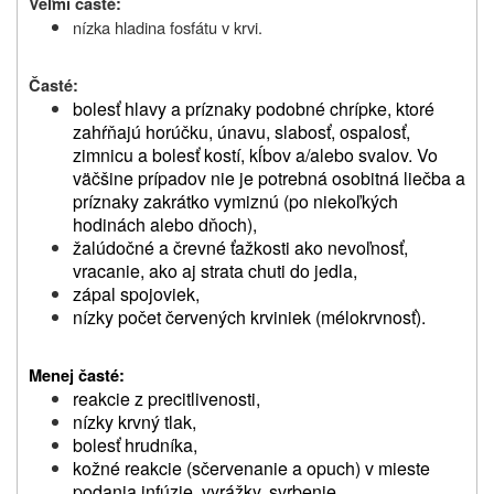
Veľmi časté:
nízka hladina fosfátu v krvi.
Časté:
bolesť hlavy a príznaky podobné chrípke, ktoré
zahŕňajú horúčku, únavu, slabosť, ospalosť,
zimnicu a bolesť kostí, kĺbov a/alebo svalov. Vo
väčšine prípadov nie je potrebná osobitná liečba a
príznaky zakrátko vymiznú (po niekoľkých
hodinách alebo dňoch),
žalúdočné a črevné ťažkosti ako nevoľnosť,
vracanie, ako aj strata chuti do jedla,
zápal spojoviek,
nízky počet červených krviniek (mélokrvnosť).
Menej časté
:
reakcie z precitlivenosti,
nízky krvný tlak,
bolesť hrudníka,
kožné reakcie (sčervenanie a opuch) v mieste
podania infúzie, vyrážky, svrbenie,