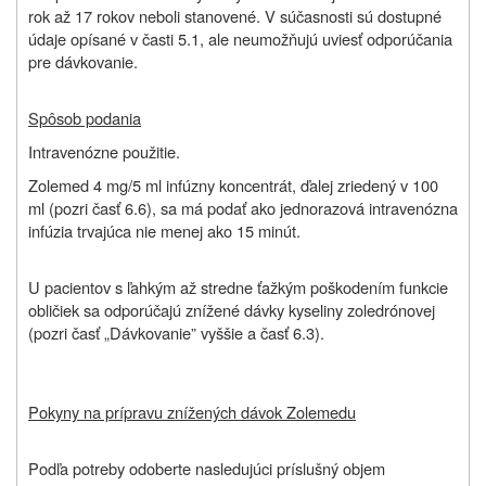
rok až 17 rokov neboli stanovené. V súčasnosti sú dostupné
údaje opísané v časti 5.1, ale neumožňujú uviesť odporúčania
pre dávkovanie.
Spôsob podania
Intravenózne použitie.
Zolemed 4 mg/5 ml infúzny koncentrát, ďalej zriedený v 100
ml (pozri časť 6.6), sa má podať ako jednorazová intravenózna
infúzia trvajúca nie menej ako 15 minút.
U pacientov s ľahkým až stredne ťažkým poškodením funkcie
obličiek sa odporúčajú znížené dávky kyseliny zoledrónovej
(pozri časť „Dávkovanie” vyššie a časť 6.3).
Pokyny na prípravu znížených dávok Zolemedu
Podľa potreby odoberte nasledujúci príslušný objem