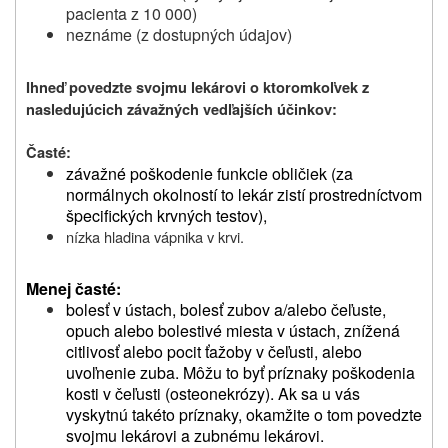
pacienta z 10 000)
neznáme (z dostupných údajov)
Ihneď povedzte svojmu lekárovi o ktoromkoľvek z
nasledujúcich závažných vedľajších účinkov:
Časté:
závažné poškodenie funkcie obličiek (za
normálnych okolností to lekár zistí prostredníctvom
špecifických krvných testov),
nízka hladina vápnika v krvi.
Menej časté:
bolesť v ústach, bolesť zubov a/alebo čeľuste,
opuch alebo bolestivé miesta v ústach, znížená
citlivosť alebo pocit ťažoby v čeľusti, alebo
uvoľnenie zuba. Môžu to byť príznaky poškodenia
kosti v čeľusti (osteonekrózy). Ak sa u vás
vyskytnú takéto príznaky, okamžite o tom povedzte
svojmu lekárovi a zubnému lekárovi.