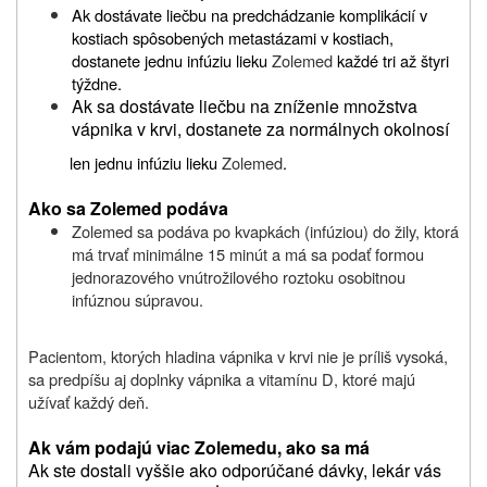
Ak dostávate liečbu na predchádzanie komplikácií v
kostiach spôsobených metastázami v kostiach,
dostanete jednu infúziu lieku
Zolemed
každé tri až štyri
týždne.
Ak sa dostávate liečbu na zníženie množstva
vápnika v krvi, dostanete za normálnych okolnosí
len jednu infúziu lieku
Zolemed
.
Ako sa Zolemed podáva
Zolemed sa podáva po kvapkách (infúziou) do žily, ktorá
má trvať minimálne 15 minút a má sa podať formou
jednorazového vnútrožilového roztoku osobitnou
infúznou súpravou.
Pacientom, ktorých hladina vápnika v krvi nie je príliš vysoká,
sa predpíšu aj doplnky vápnika a vitamínu D, ktoré majú
užívať každý deň.
Ak vám podajú viac Zolemedu, ako sa má
Ak ste dostali vyššie ako odporúčané dávky, lekár vás