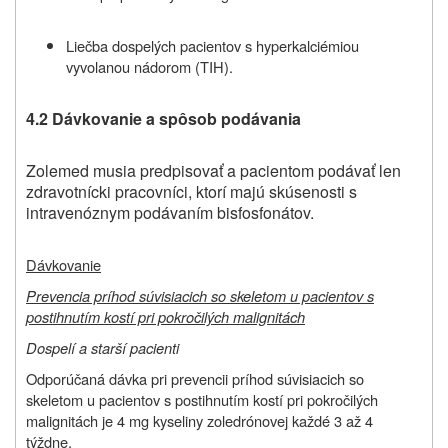
Liečba dospelých pacientov s hyperkalciémiou
vyvolanou nádorom (TIH).
4.2 Dávkovanie a spôsob podávania
Zolemed musia predpisovať a pacientom podávať len
zdravotnícki pracovníci, ktorí majú skúsenosti s
intravenóznym podávaním bisfosfonátov.
Dávkovanie
Prevencia príhod súvisiacich so skeletom u pacientov s
postihnutím kostí pri pokročilých malignitách
Dospelí a starší pacienti
Odporúčaná dávka pri prevencii príhod súvisiacich so
skeletom u pacientov s postihnutím kostí pri pokročilých
malignitách je 4 mg kyseliny zoledrónovej každé 3 až 4
týždne.