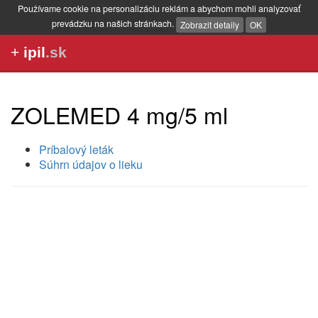
Používame cookie na personalizáciu reklám a abychom mohli analyzovať
prevádzku na našich stránkach.
Zobrazit detaily
OK
+
ipil
.sk
ZOLEMED 4 mg/5 ml
Príbalový leták
Súhrn údajov o lieku