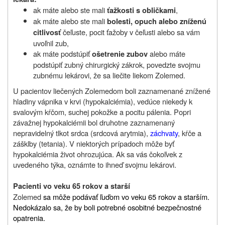
ak máte alebo ste mali
,
ťažkosti s obličkami
ak máte alebo ste mali
bolesti, opuch alebo zníženú
čeľuste, pocit ťažoby v čeľusti alebo sa vám
citlivosť
uvoľnil zub,
ak máte podstúpiť
alebo máte
ošetrenie zubov
podstúpiť zubný chirurgický zákrok, povedzte svojmu
zubnému lekárovi, že sa liečite liekom Zolemed.
U pacientov liečených Zolemedom boli zaznamenané znížené
hladiny vápnika v krvi (hypokalciémia), vedúce niekedy k
svalovým kŕčom, suchej pokožke a pocitu pálenia. Popri
závažnej hypokalciémii bol druhotne zaznamenaný
nepravidelný tlkot srdca (srdcová arytmia),
záchvaty
, kŕče a
zášklby (tetania). V niektorých prípadoch môže byť
hypokalciémia život ohrozujúca. Ak sa vás čokoľvek z
uvedeného týka, oznámte to ihneď svojmu lekárovi.
Pacienti vo veku 65 rokov a starší
Zolemed
sa môže podávať ľuďom vo veku 65 rokov a starším.
Nedokázalo sa, že by boli potrebné osobitné bezpečnostné
opatrenia.