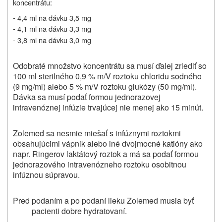
koncentrátu:
- 4,4 ml na dávku 3,5 mg
- 4,1 ml na dávku 3,3 mg
- 3,8 ml na dávku 3,0 mg
Odobraté množstvo koncentrátu sa musí ďalej zriediť so
100 ml sterilného 0,9 % m/V roztoku chloridu sodného
(9 mg/ml) alebo 5 % m/V roztoku glukózy (50 mg/ml).
Dávka sa musí podať formou jednorazovej
intravenóznej infúzie trvajúcej nie menej ako 15 minút.
Zolemed sa nesmie miešať s infúznymi roztokmi
obsahujúcimi vápnik alebo iné dvojmocné katióny ako
napr. Ringerov laktátový roztok a má sa podať formou
jednorazového intravenózneho roztoku osobitnou
infúznou súpravou.
Pred podaním a po podaní lieku Zolemed musia byť
pacienti dobre hydratovaní.