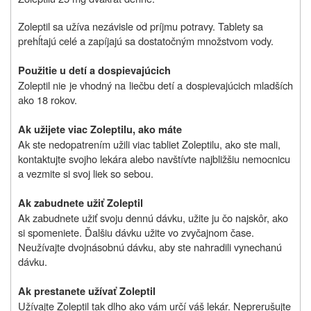
Zoleptil sa užíva nezávisle od príjmu potravy. Tablety sa
prehĺtajú celé a zapíjajú sa dostatočným množstvom vody.
Použitie u detí a dospievajúcich
Zoleptil nie je vhodný na liečbu detí a dospievajúcich mladších
ako 18 rokov.
Ak užijete viac Zoleptilu, ako máte
Ak ste nedopatrením užili viac tabliet Zoleptilu, ako ste mali,
kontaktujte svojho lekára alebo navštívte najbližšiu nemocnicu
a vezmite si svoj liek so sebou.
Ak zabudnete užiť Zoleptil
Ak zabudnete užiť svoju dennú dávku, užite ju čo najskôr, ako
si spomeniete. Ďalšiu dávku užite vo zvyčajnom čase.
Neužívajte dvojnásobnú dávku, aby ste nahradili vynechanú
dávku.
Ak prestanete užívať Zoleptil
Užívajte Zoleptil tak dlho ako vám určí váš lekár. Neprerušujte