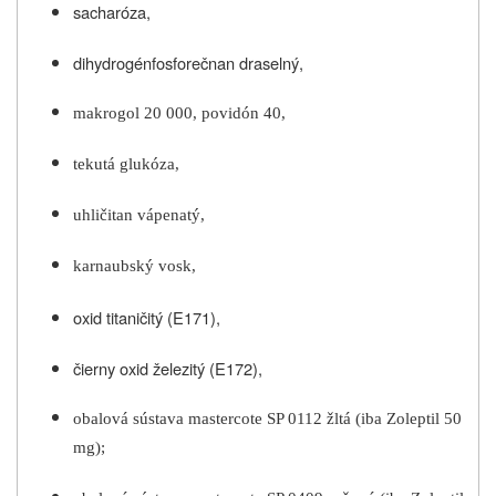
sacharóza,
dihydrogénfosforečnan draselný,
makrogol 20 000, povidón 40,
tekutá glukóza,
uhličitan vápenatý,
karnaubský vosk,
oxid titaničitý (E171),
čierny oxid železitý (E172),
obalová sústava mastercote SP 0112 žltá (iba Zoleptil 50
mg);