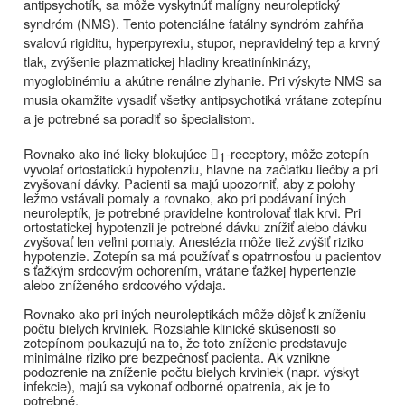
antipsychotík, sa môže vyskytnúť malígny neuroleptický
syndróm (NMS). Tento potenciálne fatálny syndróm zahŕňa
svalovú rigiditu, hyperpyrexiu, stupor, nepravidelný tep a krvný
tlak, zvýšenie plazmatickej hladiny kreatinínkinázy,
myoglobinémiu a akútne renálne zlyhanie. Pri výskyte NMS sa
musia okamžite vysadiť všetky antipsychotiká vrátane zotepínu
a je potrebné sa poradiť so špecialistom.
Rovnako ako iné lieky blokujúce
-receptory, môže zotepín
1

vyvolať ortostatickú hypotenziu, hlavne na začiatku liečby a pri
zvyšovaní dávky. Pacienti sa majú upozorniť, aby z polohy
ležmo vstávali pomaly a rovnako, ako pri podávaní iných
neuroleptík, je potrebné pravidelne kontrolovať tlak krvi. Pri
ortostatickej hypotenzii je potrebné dávku znížiť alebo dávku
zvyšovať len veľmi pomaly. Anestézia môže tiež zvýšiť riziko
hypotenzie. Zotepín sa má používať s opatrnosťou u pacientov
s ťažkým srdcovým ochorením, vrátane ťažkej hypertenzie
alebo zníženého srdcového výdaja.
Rovnako ako pri iných neuroleptikách môže dôjsť k zníženiu
počtu bielych krviniek. Rozsiahle klinické skúsenosti so
zotepínom poukazujú na to, že toto zníženie predstavuje
minimálne riziko pre bezpečnosť pacienta. Ak vznikne
podozrenie na zníženie počtu bielych krviniek (napr. výskyt
infekcie), majú sa vykonať odborné opatrenia, ak je to
potrebné.