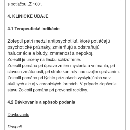
s potlačou „Z 100“.
4. KLINICKÉ ÚDAJE
4.1 Terapeutické indikácie
Zoleptil patrí medzi antipsychotiká, ktoré potláčajú
psychotické príznaky, zmierňujú a odstraňujú
halucinácie a bludy, zmätenosť a nepokoj.
Zoleptil je určený na liečbu schizofrénie.
Zoleptil pomáha pri úprave zmien myslenia a vnímania, pri
stavoch zmätenosti, pri strate kontroly nad svojim správaním.
Zoleptil pomáha pri týchto príznakoch vyskytujúcich sa v
akútnych ale aj v chronických formách. V prípade zlepšenia
stavu Zoleptil pomáha pri prevencii recidívy.
4.2 Dávkovanie a spôsob podania
Dávkovanie
Dospelí