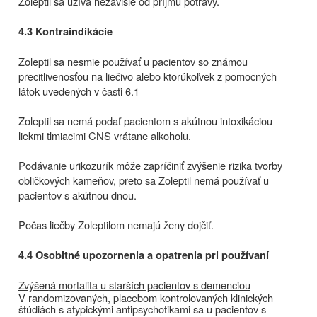
Zoleptil sa užíva nezávisle od príjmu potravy.
4.3 Kontraindikácie
Zoleptil sa nesmie používať u pacientov so známou
precitlivenosťou na liečivo alebo ktorúkoľvek z pomocných
látok uvedených v časti 6.1
Zoleptil sa nemá podať pacientom s akútnou intoxikáciou
liekmi tlmiacimi CNS vrátane alkoholu.
Podávanie urikozurík môže zapríčiniť zvýšenie rizika tvorby
obličkových kameňov, preto sa Zoleptil nemá používať u
pacientov s akútnou dnou.
Počas liečby Zoleptilom nemajú ženy dojčiť.
4.4 Osobitné upozornenia a opatrenia pri používaní
Zvýšená mortalita u starších pacientov s demenciou
V randomizovaných, placebom kontrolovaných klinických
štúdiách s atypickými antipsychotikami sa u pacientov s