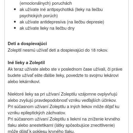
(emocionálnych) poruchách
ak užívate iné antipsychotiká (lieky na liečbu
psychických porúch)
ak užívate antidepresíva (na liečbu depresie)
ak užívate lieky na liečbu dny
Deti a dospievajúci
Zoleptil nesmú užívať deti a dospievajúci do 18 rokov.
Iné lieky a Zoleptil
Ak teraz užívate alebo ste v poslednom čase užívali, či práve
budete užívať ešte ďalšie lieky, povedzte to svojmu lekárovi
alebo lekárnikovi.
Niektoré lieky sa pri užívaní Zoleptilu vzájomne ovplyvňujú
alebo zvyšujú pravdepodobnosť vzniku vedľajších účinkov.
Pri súčasnom užívaní Zoleptilu a iných liekov môže dôjsť ku
vzniku epileptických záchvatov.
Pri súčasnom užívaní Zoleptilu s liekmi na zníženie krvného
tlaku alebo anestetikami (látky spôsobujúce znecitlivenie)
môže dôjsť k poklesu krvného tlaku.