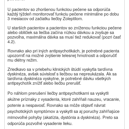
U pacientov so zhoršenou funkciou pečene sa odporúča
každý týždeň monitorovať funkciu pečene minimálne po dobu
3 mesiacov od začiatku liečby Zoleptilom.
U starších pacientov a pacientov so zníženou funkciou pečene
alebo obličiek sa liečba začína nízkou dávkou a zvyšuje sa
pozvoľna, maximálna dávka sa musí tiež redukovať (pozri časť
4.2).
Rovnako ako pri iných antipsychotikách, je potrebné pacienta
upozorniť na možné zvýšenie telesnej hmotnosti a odporučiť
mu diétny režim.
Zriedkavo sa v priebehu klinických štúdií vyskytla tardívna
dyskinéza, avšak súvislosť s liečbou sa nepreukázala. Ak sa
tardívna dyskinéza vyskytne, je potrebné dávku všetkých
antipsychotík znížiť alebo liečbu prerušiť.
Po náhlom prerušení liečby antipsychotikami sa vyskytli
akútne príznaky z vysadenia, ktoré zahŕňali nauzeu, vracanie,
potenie a nespavosť. Rovnako sa môže objaviť návrat
psychotických symptómov a vyskytli sa aj poruchy zahŕňajúce
mimovoľné pohyby (akatízia, dystónia a dyskinéza). Preto sa
odporúča pozvoľné vysadenie lieku.