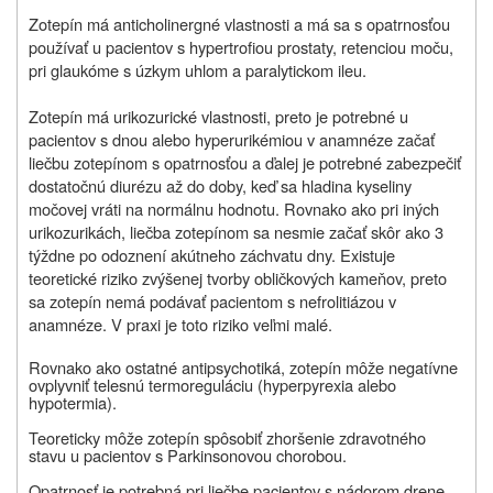
Zotepín má anticholinergné vlastnosti a má sa s opatrnosťou
používať u pacientov s hypertrofiou prostaty, retenciou moču,
pri glaukóme s úzkym uhlom a paralytickom ileu.
Zotepín má urikozurické vlastnosti, preto je potrebné u
pacientov s dnou alebo hyperurikémiou v anamnéze začať
liečbu zotepínom s opatrnosťou a ďalej je potrebné zabezpečiť
dostatočnú diurézu až do doby, keď sa hladina kyseliny
močovej vráti na normálnu hodnotu. Rovnako ako pri iných
urikozurikách, liečba zotepínom sa nesmie začať skôr ako 3
týždne po odoznení akútneho záchvatu dny. Existuje
teoretické riziko zvýšenej tvorby obličkových kameňov, preto
sa zotepín nemá podávať pacientom s nefrolitiázou v
anamnéze. V praxi je toto riziko veľmi malé.
Rovnako ako ostatné antipsychotiká, zotepín môže negatívne
ovplyvniť telesnú termoreguláciu (hyperpyrexia alebo
hypotermia).
Teoreticky môže zotepín spôsobiť zhoršenie zdravotného
stavu u pacientov s Parkinsonovou chorobou.
Opatrnosť je potrebná pri liečbe pacientov s nádorom drene