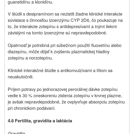
guanetidínu a klonidínu.
V štúdii s desipramínom sa nezistili žiadne klinické interakcie
súvisiace s činnosťou izoenzýmu CYP 2D6, čo poukazuje na
to, že interakcie zotepínu s antidepresívami a inými liekmi
závislými na tomto izoenzýme sú nepravdepodobné.
Opatrnosť je potrebná pri súbežnom použití fluoxetínu alebo
diazepínu, môže dôjsť k zvýšeniu plazmatickej hladiny
zotepínu a norzotepínu.
Klinické interakčné štúdie s antikonvulzívami a lítiom sa
neuskutočnili.
Príjem potravy po jednorazovej perorálnej dávke zotepínu
vedie k 30 % oneskoreniu zistenia zotepínu v krvnej plazme,
je avšak nepravdepodobné, že ovplyvňuje absorpciu zotepínu
pri chronickom podávaní.
4.6 Fertilita, gravidita a laktácia
Gravidita