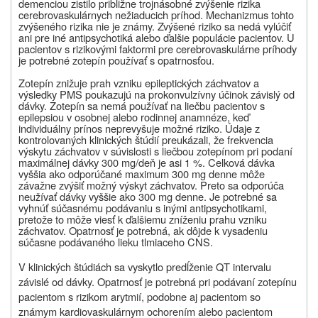
demenciou zistilo približne trojnásobné zvýšenie rizika
cerebrovaskulárnych nežiaducich príhod. Mechanizmus tohto
zvýšeného rizika nie je známy. Zvýšené riziko sa nedá vylúčiť
ani pre iné antipsychotiká alebo ďalšie populácie pacientov. U
pacientov s rizikovými faktormi pre cerebrovaskulárne príhody
je potrebné zotepín používať s opatrnosťou.
Zotepín znižuje prah vzniku epileptických záchvatov a
výsledky PMS poukazujú na prokonvulzívny účinok závislý od
dávky. Zotepín sa nemá používať na liečbu pacientov s
epilepsiou v osobnej alebo rodinnej anamnéze, keď
individuálny prínos neprevyšuje možné riziko. Údaje z
kontrolovaných klinických štúdií preukázali, že frekvencia
výskytu záchvatov v súvislosti s liečbou zotepínom pri podaní
maximálnej dávky 300 mg/deň je asi 1 %. Celková dávka
vyššia ako odporúčané maximum 300 mg denne môže
závažne zvýšiť možný výskyt záchvatov. Preto sa odporúča
neužívať dávky vyššie ako 300 mg denne. Je potrebné sa
vyhnúť súčasnému podávaniu s inými antipsychotikami,
pretože to môže viesť k ďalšiemu zníženiu prahu vzniku
záchvatov. Opatrnosť je potrebná, ak dôjde k vysadeniu
súčasne podávaného lieku tlmiaceho CNS.
V klinických štúdiách sa vyskytlo predĺženie QT intervalu
závislé od dávky. Opatrnosť je potrebná pri podávaní zotepínu
pacientom s rizikom arytmií, podobne aj pacientom so
známym kardiovaskulárnym ochorením alebo pacientom