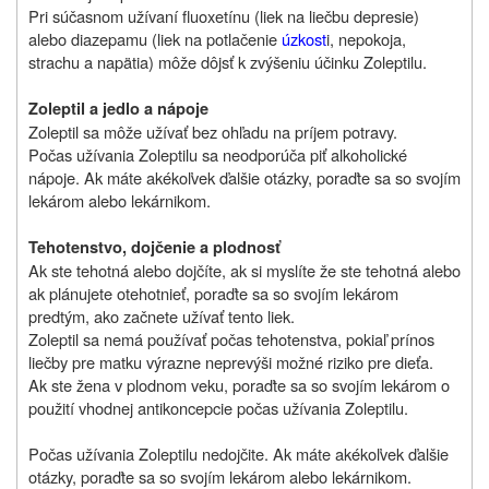
Pri súčasnom užívaní fluoxetínu (liek na liečbu depresie)
alebo diazepamu (liek na potlačenie
úzkost
i, nepokoja,
strachu a napätia) môže dôjsť k zvýšeniu účinku Zoleptilu.
Zoleptil a jedlo a nápoje
Zoleptil sa môže užívať bez ohľadu na príjem potravy.
Počas užívania Zoleptilu sa neodporúča piť alkoholické
nápoje. Ak máte akékoľvek ďalšie otázky, poraďte sa so svojím
lekárom alebo lekárnikom.
Tehotenstvo, dojčenie a plodnosť
Ak ste tehotná alebo dojčíte, ak si myslíte že ste tehotná alebo
ak plánujete otehotnieť, poraďte sa so svojím lekárom
predtým, ako začnete užívať tento liek.
Zoleptil sa nemá používať počas tehotenstva, pokiaľ prínos
liečby pre matku výrazne neprevýši možné riziko pre dieťa.
Ak ste žena v plodnom veku, poraďte sa so svojím lekárom o
použití vhodnej antikoncepcie počas užívania Zoleptilu.
Počas užívania Zoleptilu nedojčite. Ak máte akékoľvek ďalšie
otázky, poraďte sa so svojím lekárom alebo lekárnikom.