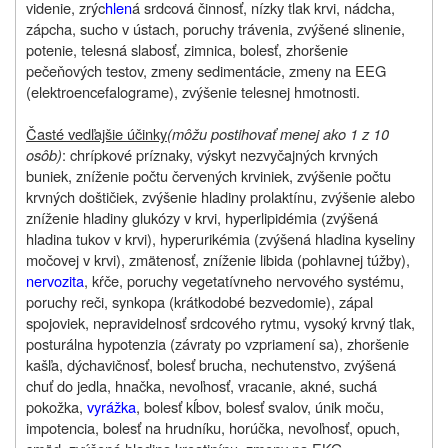
videnie, zrýc
hlen
á srdcová činnosť, nízky tlak krvi, nádcha,
zápcha, sucho v ústach, poruchy trávenia, zvýšené slinenie,
potenie, telesná slabosť, zimnica, bolesť, zhoršenie
pečeňových testov, zmeny sedimentácie, zmeny na EEG
(elektroencefalograme), zvýšenie telesnej hmotnosti.
Časté vedľajšie účinky
(môžu postihovať menej ako 1 z 10
osôb)
: chrípkové príznaky, výskyt nezvyčajných krvných
buniek, zníženie počtu červených krviniek, zvýšenie počtu
krvných doštičiek, zvýšenie hladiny prolaktínu, zvýšenie alebo
zníženie hladiny glukózy v krvi, hyperlipidémia (zvýšená
hladina tukov v krvi), hyperurikémia (zvýšená hladina kyseliny
močovej v krvi), zmätenosť, zníženie libida (pohlavnej túžby),
nervozita
, kŕče, poruchy vegetatívneho nervového systému,
poruchy reči, synkopa (krátkodobé bezvedomie), zápal
spojoviek, nepravidelnosť srdcového rytmu, vysoký krvný tlak,
posturálna hypotenzia (závraty po vzpriamení sa), zhoršenie
kašľa, dýchavičnosť, bolesť brucha, nechutenstvo, zvýšená
chuť do jedla, hnačka, nevoľnosť, vracanie, akné, suchá
pokožka,
vyrážka
, bolesť kĺbov, bolesť svalov, únik moču,
impotencia, bolesť na hrudníku, horúčka, nevoľnosť, opuch,