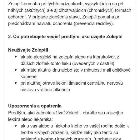
Zoleptil pomáha pri týchto príznakoch, vyskytujúcich sa pri
náhlych (akútnych) ale aj dlhotrvajúcich (chronických) formách
ochorení. V prípade zlepšenia stavu, Zoleptil pomáha pri
predchádzaní návratu ochorenia (prevencia recidívy).
2. Čo potrebujete vedieť predtým, ako užijete Zoleptil
Neužívajte Zoleptil
ak ste alergický na zotepín alebo na ktorúkoľvek z
ďalších zložiek tohto lieku (uvedených v časti 6)
ak máte akútnu dnu alebo ste v minulosti mali obličkové
kamene
pri akútnej otrave liekmi tlmiacimi centrálnu nervovú
sústavu vrátane alkoholu
Upozornenia a opatrenia
Predtým, ako začnete užívať Zoleptil, obráťte sa na svojho
lekára alebo lekárnika:
ak u vás alebo u niekoho iného vo vašej rodine došlo k
tvorbe krvných zrazenín, keďže lieky ako tento sú
spájané s tvorbou krvných zrazenín. (upchatie ciev,