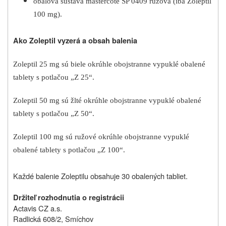
obalová sústava mastercote SP 0409 ružová (iba Zoleptil
100 mg).
Ako Zoleptil vyzerá a obsah balenia
Zoleptil 25 mg sú biele okrúhle obojstranne vypuklé obalené
tablety s potlačou „Z 25“.
Zoleptil 50 mg sú žlté okrúhle obojstranne vypuklé obalené
tablety s potlačou „Z 50“.
Zoleptil 100 mg sú ružové okrúhle obojstranne vypuklé
obalené tablety s potlačou „Z 100“.
Každé balenie Zoleptilu obsahuje 30 obalených tabliet.
Držiteľ rozhodnutia o registrácii
Actavis CZ a.s.
Radlická 608/2, Smíchov