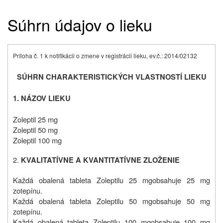
Súhrn údajov o lieku
Príloha č. 1 k notifikácii o zmene v registrácii lieku, ev.č.: 2014/02132
SÚHRN CHARAKTERISTICKÝCH VLASTNOSTÍ LIEKU
1. NÁZOV LIEKU
Zoleptil 25 mg
Zoleptil 50 mg
Zoleptil 100 mg
2.
KVALITATÍVNE A KVANTITATÍVNE ZLOŽENIE
Každá obalená tableta Zoleptilu 25 mg
obsahuje 25 mg
zotepínu.
Každá obalená tableta Zoleptilu 50 mg
obsahuje 50 mg
zotepínu.
Každá obalená tableta Zoleptilu 100 mg
obsahuje 100 mg