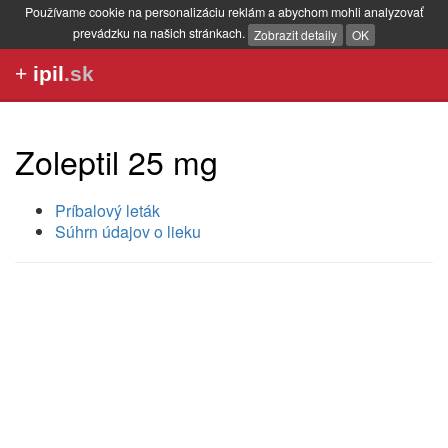
Používame cookie na personalizáciu reklám a abychom mohli analyzovať
prevádzku na našich stránkach.
Zobrazit detaily
OK
+
ipil
.sk
Zoleptil 25 mg
Príbalový leták
Súhrn údajov o lieku