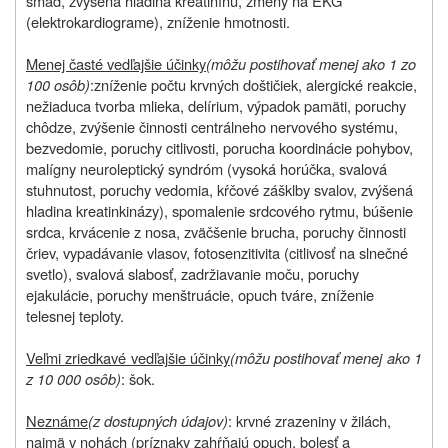
smäd, zvýšená hladina kreatinínu, zmeny na EKG
(elektrokardiograme), zníženie hmotnosti.
Menej časté vedľajšie účinky
(môžu postihovať menej ako 1 zo
100 osôb)
:
zníženie
počtu krvných doštičiek, alergické reakcie,
nežiaduca tvorba mlieka, delírium, výpadok pamäti, poruchy
chôdze, zvýšenie činnosti centrálneho nervového systému,
bezvedomie, poruchy citlivosti, porucha koordinácie pohybov,
malígny neuroleptický syndróm (vysoká horúčka, svalová
stuhnutost, poruchy vedomia, kŕčové zášklby svalov, zvýšená
hladina kreatinkinázy), spomalenie srdcového rytmu, búšenie
srdca, krvácenie z nosa, zväčšenie brucha, poruchy činnosti
čriev, vypadávanie vlasov, fotosenzitivita (citlivosť na slnečné
svetlo), svalová slabosť, zadržiavanie moču, poruchy
ejakulácie, poruchy menštruácie, opuch tváre, zníženie
telesnej teploty.
Veľmi zriedkavé vedľajšie účinky
(môžu postihovať menej ako 1
z 10 000 osôb)
: šok.
Neznáme
(z dostupných údajov)
: krvné zrazeniny v žilách,
najmä v nohách (príznaky zahŕňajú opuch, bolesť a