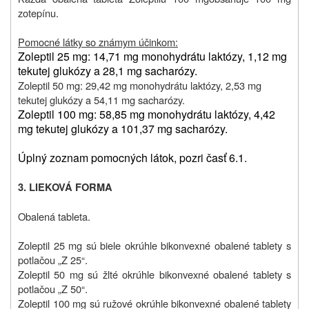
zotepínu.
Pomocné látky so známym účinkom:
Zoleptil 25 mg: 14,71 mg monohydrátu laktózy, 1,12 mg
tekutej glukózy a 28,1 mg sacharózy.
Zoleptil 50 mg: 29,42 mg monohydrátu laktózy, 2,53 mg
tekutej glukózy a 54,11 mg sacharózy.
Zoleptil 100 mg: 58,85 mg monohydrátu laktózy, 4,42
mg tekutej glukózy a 101,37 mg sacharózy.
Úplný zoznam pomocných látok, pozri časť 6.1.
3. LIEKOVÁ FORMA
Obalená tableta.
Zoleptil 25 mg sú biele okrúhle bikonvexné obalené tablety s
potlačou „Z 25“.
Zoleptil 50 mg sú žlté okrúhle bikonvexné obalené tablety s
potlačou „Z 50“.
Zoleptil 100 mg sú ružové okrúhle bikonvexné obalené tablety