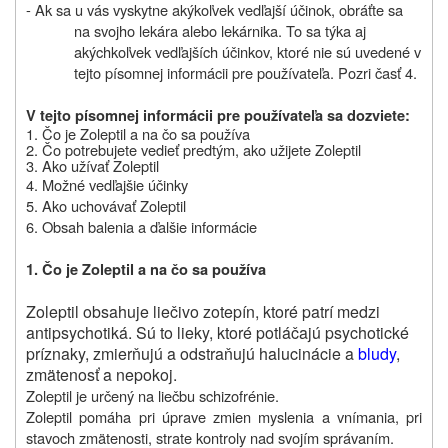
- Ak sa u vás vyskytne akýkoľvek vedľajší účinok, obráťte sa
na svojho lekára alebo lekárnika. To sa týka aj
akýchkoľvek vedľajších účinkov, ktoré nie sú uvedené v
tejto písomnej informácii pre používateľa. Pozri časť 4.
V tejto písomnej informácii pre používateľa sa dozviete:
1.
Čo je
Zoleptil
a na čo sa používa
2. Čo potrebujete vedieť predtým, ako užijete
Zoleptil
3. Ako užívať
Zoleptil
4. Možné vedľajšie účinky
5. Ako uchovávať Zoleptil
6. Obsah balenia a ďalšie informácie
1. Čo je Zoleptil a na čo sa používa
Zoleptil obsahuje liečivo zotepín, ktoré patrí medzi
antipsychotiká. Sú to lieky, ktoré potláčajú psychotické
príznaky, zmierňujú a odstraňujú halucinácie a
bludy
,
zmätenosť a nepokoj.
Zoleptil je určený na liečbu schizofrénie.
Zoleptil pomáha pri úprave zmien myslenia a vnímania, pri
stavoch zmätenosti, strate kontroly nad svojím správaním.