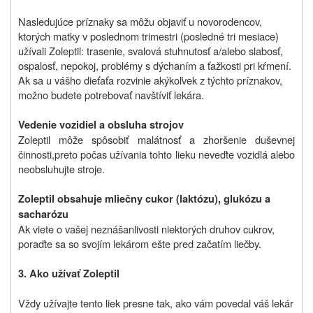
Nasledujúce príznaky sa môžu objaviť u novorodencov,
ktorých matky v poslednom trimestri (posledné tri mesiace)
užívali Zoleptil: trasenie, svalová stuhnutosť a/alebo slabosť,
ospalosť, nepokoj, problémy s dýchaním a ťažkosti pri kŕmení.
Ak sa u vášho dieťaťa rozvinie akýkoľvek z týchto príznakov,
možno budete potrebovať navštíviť lekára.
Vedenie vozidiel a obsluha strojov
Zoleptil môže spôsobiť malátnosť a zhoršenie duševnej
činnosti
,
preto
počas užívania tohto lieku neveďte vozidlá alebo
neobsluhujte stroje
.
Zoleptil obsahuje mliečny cukor (laktózu), glukózu a
sacharózu
Ak viete o vašej neznášanlivosti niektorých druhov cukrov,
poraďte sa so svojím lekárom ešte pred začatím liečby.
3. Ako užívať Zoleptil
Vždy užívajte tento liek presne tak, ako vám povedal váš lekár