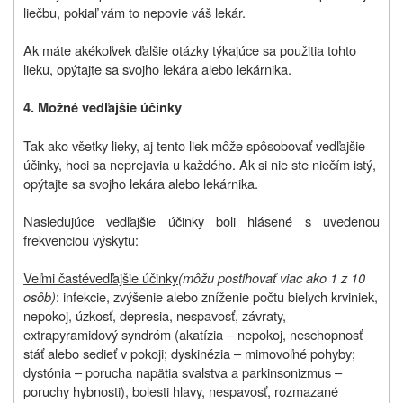
liečbu, pokiaľ vám to nepovie váš lekár.
Ak máte akékoľvek ďalšie otázky týkajúce sa použitia tohto
lieku, opýtajte sa svojho lekára alebo lekárnika.
4. Možné vedľajšie účinky
Tak ako všetky lieky, aj tento liek môže spôsobovať vedľajšie
účinky, hoci sa neprejavia u každého. Ak si nie ste niečím istý,
opýtajte sa svojho lekára alebo lekárnika.
Nasledujúce vedľajšie účinky boli hlásené s uvedenou
frekvenciou výskytu:
Veľmi časté
vedľajšie účinky
(môžu postihovať viac ako 1 z 10
osôb)
: infekcie, zvýšenie alebo zníženie počtu bielych krviniek,
nepokoj, úzkosť, depresia, nespavosť, závraty,
extrapyramidový syndróm (akatízia – nepokoj, neschopnosť
stáť alebo sedieť v pokoji; dyskinézia – mimovoľné pohyby;
dystónia – porucha napätia svalstva a parkinsonizmus –
poruchy hybnosti), bolesti hlavy, nespavosť, rozmazané