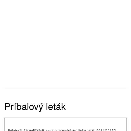
Príbalový leták
Príloha č. 2 k notifikácii o zmene v registrácii lieku, ev.č.: 2014/02132