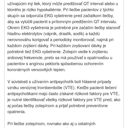
užívajúcim iný liek, ktorý môže predlžovať QT interval alebo u
ktorého je riziko hypokaliémie. Pri liečbe pacientov z týchto
skupín sa odporúča EKG vyšetrenie pred začiatkom liečby,
aby sa vylúčili pacienti s prítomným predlžením QT intervalu.
Okrem EKG vyšetrenia je potrebné pre začatím liečby stanoviť
hladinu elektrolytov (vápnik, draslík, sodík) a každú
nerovnováhu korigovať a periodicky monitorovať, najmä pri
každom zvýšení dávky. Pri každom zvyšovaní dávky je
potrebné tiež EKG vyšetrenie. Zotepín vedie k zvýšeniu
srdcovej frekvencie, preto sa má používať s opatrnosťou u
pacientov s angínou pektoris spôsobenou ochorením
koronárnych vencovitých tepien.
V súvislosti s užívaním antipsychotík boli hlásené prípady
vzniku venóznej trombembólie (VTE). Keďže pacienti liečení
antipsychotikami majú často získané rizikové faktory pre VTE,
je nutné identifikovať všetky rizikové faktory pre VTE pred, ako
aj počas liečby zotepínom a prijať potrebné preventívne
opatrenia.
Pri liečbe zotepínom, rovnako ako aj u ostatných