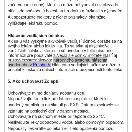
začervenanie nohy), ktoré sa môžu pohybovať cez cievy do
pľúc, kde spôsobujú bolesť na hrudníku a ťažkosti s dýchaním.
Ak spozorujete niektorý z týchto príznakov, okamžite
vyhľadajte lekársku pomoc.
Hlásenie vedľajších účinkov
Ak sa u vás vyskytne akýkoľvek vedľajší účinok, obráťte sa na
svojho lekára alebo lekárnika. To sa týka aj akýchkoľvek
vedľajších účinkov, ktoré nie sú uvedené v tejto písomnej
informácii pre používateľa.
Vedľajšie účinky môžete hlásiť aj
priamo prostredníctvom
národného systému hlásenia
uvedeného v
P
rílohe V
.
Hlásením vedľajších účinkov môžete
prispieť k získaniu ďalších informácií o bezpečnosti tohto lieku.
5. Ako uchovávať Zoleptil
Uchovávajte
mimo
dohľadu a
dosahu detí.
Nepoužívajte tento liek po dátume exspirácie, ktorý je
uvedený na blistri a na škatuli po EXP. Dátum exspirácie sa
vzťahuje na posledný deň v danom mesiaci.
Uchovávajte
na suchom mieste pri teplote do 25
C.
°
Nelikvidujte lieky odpadovou vodou alebo domovým odpadom.
Nepoužitý liek vráťte do lekárne. Tieto opatrenia pomôžu