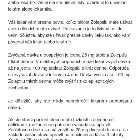
alebo lekárnik. Ak si nie ste niečím istý, overte si to u svojho
lekára alebo lekárnika.
Váš lekár vám presne povie, koľko tabliet Zoleptilu máte užívať
a ako dlho ich máte užívať. Dávkovanie je individuálne. Je
veľmi dôležité, aby ste užívali presné dávky lieku tak, ako vám
povedal váš lekár alebo lekárnik
Zvyčajná dávka u dospelých je jedna 25 mg tableta Zoleptilu
trikrát denne. V niektorých prípadoch môže lekár zvýšiť dávku
až na jednu 100 mg tabletu Zoleptilu trikrát denne. Odporúča
sa zvyšovať dávku v intervale 4 dní. Dávka vyššia ako 100 mg
Zoleptilu trikrát denne môže zvýšiť riziko epileptických
záchvatov.
Je dôležité, aby ste nikdy neprekročili lekárom predpísanú
dávku.
Ak ste starší pacient alebo máte ťažkosti s pečeňou či
obličkami, možno bude potrebné vašu
dávku upraviť.
Začiatočná dávka sa má znížiť na 25 mg dvakrát denne a na
základe vášho stavu upraviť na maximálnu dávku 3 tablety
Zoleptilu 25 mg dvakrát denne.