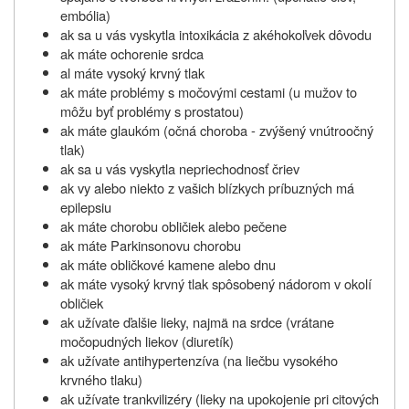
embólia)
ak sa u vás vyskytla intoxikácia z akéhokoľvek dôvodu
ak máte ochorenie srdca
al máte vysoký krvný tlak
ak máte problémy s močovými cestami (u mužov to
môžu byť problémy s prostatou)
ak máte glaukóm (očná choroba - zvýšený vnútroočný
tlak)
ak sa u vás vyskytla nepriechodnosť čriev
ak vy alebo niekto z vašich blízkych príbuzných má
epilepsiu
ak máte chorobu obličiek alebo pečene
ak máte Parkinsonovu chorobu
ak máte obličkové kamene alebo dnu
ak máte vysoký krvný tlak spôsobený nádorom v okolí
obličiek
ak užívate ďalšie lieky, najmä na srdce (vrátane
močopudných liekov (diuretík)
ak užívate antihypertenzíva (na liečbu vysokého
krvného tlaku)
ak užívate trankvilizéry (lieky na upokojenie pri citových