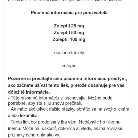
Písomná informácia pre používateľa
Zoleptil 25 mg
Zoleptil 50 mg
Zoleptil 100 mg
obalené tablety
zotepín
Pozorne si prečítajte celú písomnú informáciu predtým,
ako začnete užívať tento liek, pretože obsahuje pre vás
dôležité informácie.
Túto písomnú informáciu si uschovajte. Možno bude
-
potrebné, aby ste si ju znovu prečítali.
- Ak máte akékoľvek ďalšie otázky, obráťte sa na svojho lekára
alebo lekárnika.
- Tento liek bol predpísaný iba vám. Nedávajte ho nikomu
inému. Môže mu uškodiť, dokonca aj vtedy, ak má rovnaké
príznaky ochorenia ako vy.