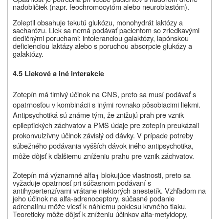
nadobličiek (napr. feochromocytóm alebo neuroblastóm).
Zoleptil obsahuje tekutú glukózu, monohydrát laktózy a
sacharózu.
Liek sa nemá podávať pacientom so zriedkavými
dedičnými poruchami: intoleranciou galaktózy, lapónskou
deficienciou laktázy alebo s poruchou absorpcie glukózy a
galaktózy.
4.5 Liekové a iné interakcie
Zotepín má tlmivý účinok na CNS, preto sa musí podávať s
opatrnosťou v kombinácii s inými rovnako pôsobiacimi liekmi.
Antipsychotiká sú známe tým, že znižujú prah pre vznik
epileptických záchvatov a PMS údaje pre zotepín preukázali
prokonvulzívny účinok závislý od dávky. V prípade potreby
súbežného podávania vyšších dávok iného antipsychotika,
môže dôjsť k ďalšiemu zníženiu prahu pre vznik záchvatov.
Zotepín má významné alfa
blokujúce vlastnosti, preto sa
1
vyžaduje opatrnosť pri súčasnom podávaní s
antihypertenzívami vrátane niektorých anestetík. Vzhľadom na
jeho účinok na alfa-adrenoceptory, súčasné podanie
adrenalínu môže viesť k náhlemu poklesu krvného tlaku.
Teoreticky môže dôjsť k zníženiu účinkov alfa-metyldopy,