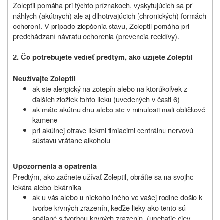
Zoleptil pomáha pri týchto príznakoch, vyskytujúcich sa pri
náhlych (akútnych) ale aj dlhotrvajúcich (chronických) formách
ochorení. V prípade zlepšenia stavu, Zoleptil pomáha pri
predchádzaní návratu ochorenia (prevencia recidívy).
2. Čo potrebujete vedieť predtým, ako užijete Zoleptil
Neužívajte Zoleptil
ak ste alergický na zotepín alebo na ktorúkoľvek z
ďalších zložiek tohto lieku (uvedených v časti 6)
ak máte akútnu dnu alebo ste v minulosti mali obličkové
kamene
pri akútnej otrave liekmi tlmiacimi centrálnu nervovú
sústavu vrátane alkoholu
Upozornenia a opatrenia
Predtým, ako začnete užívať Zoleptil, obráťte sa na svojho
lekára alebo lekárnika:
ak u vás alebo u niekoho iného vo vašej rodine došlo k
tvorbe krvných zrazenín, keďže lieky ako tento sú
spájané s tvorbou krvných zrazenín. (upchatie ciev,