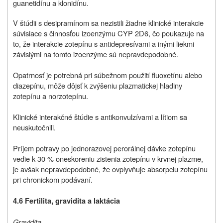
guanetidínu a klonidínu.
V štúdii s desipramínom sa nezistili žiadne klinické interakcie
súvisiace s činnosťou izoenzýmu CYP 2D6, čo poukazuje na
to, že interakcie zotepínu s antidepresívami a inými liekmi
závislými na tomto izoenzýme sú nepravdepodobné.
Opatrnosť je potrebná pri súbežnom použití fluoxetínu alebo
diazepínu, môže dôjsť k zvýšeniu plazmatickej hladiny
zotepínu a norzotepínu.
Klinické interakčné štúdie s antikonvulzívami a lítiom sa
neuskutočnili.
Príjem potravy po jednorazovej perorálnej dávke zotepínu
vedie k 30 % oneskoreniu zistenia zotepínu v krvnej plazme,
je avšak nepravdepodobné, že ovplyvňuje absorpciu zotepínu
pri chronickom podávaní.
4.6 Fertilita, gravidita a laktácia
Gravidita