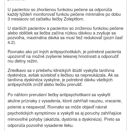
U pacientov so zhoršenou funkciou pečene sa odporúča
každý týždeň monitorovať funkciu pečene minimálne po dobu
3 mesiacov od začiatku liečby Zoleptilom.
U starších pacientov a pacientov so zníženou funkciou pečene
alebo obličiek sa liečba začína nízkou dávkou a zvyšuje sa
pozvoľna, maximálna dávka sa musí tiež redukovať (pozri časť
4.2).
Rovnako ako pri iných antipsychotikách, je potrebné pacienta
upozorniť na možné zvýšenie telesnej hmotnosti a odporučiť
mu diétny režim.
Zriedkavo sa v priebehu klinických štúdií vyskytla tardívna
dyskinéza, avšak súvislosť s liečbou sa nepreukázala. Ak sa
tardívna dyskinéza vyskytne, je potrebné dávku všetkých
antipsychotík znížiť alebo liečbu prerušiť.
Po náhlom prerušení liečby antipsychotikami sa vyskytli
akútne príznaky z vysadenia, ktoré zahŕňali nauzeu, vracanie,
potenie a nespavosť. Rovnako sa môže objaviť návrat
psychotických symptómov a vyskytli sa aj poruchy zahŕňajúce
mimovoľné pohyby (akatízia, dystónia a dyskinéza). Preto sa
odporúča pozvoľné vysadenie lieku.