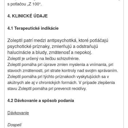
s potlačou „Z 100“.
4. KLINICKÉ ÚDAJE
4.1 Terapeutické indikácie
Zoleptil patrí medzi antipsychotiká, ktoré potláčajú
psychotické príznaky, zmierňujú a odstraňujú
halucinácie a bludy, zmätenosť a nepokoj.
Zoleptil je určený na liečbu schizofrénie.
Zoleptil pomáha pri úprave zmien myslenia a vnímania, pri
stavoch zmätenosti, pri strate kontroly nad svojim správaním.
Zoleptil pomáha pri týchto príznakoch vyskytujúcich sa v
akútnych ale aj v chronických formách. V prípade zlepšenia
stavu Zoleptil pomáha pri prevencii recidívy.
4.2 Dávkovanie a spôsob podania
Dávkovanie
Dospelí