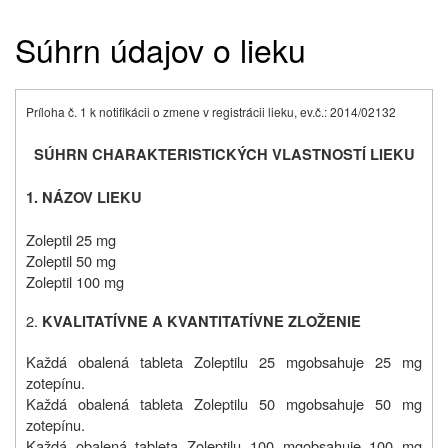
Súhrn údajov o lieku
Príloha č. 1 k notifikácii o zmene v registrácii lieku, ev.č.: 2014/02132
SÚHRN CHARAKTERISTICKÝCH VLASTNOSTÍ LIEKU
1. NÁZOV LIEKU
Zoleptil 25 mg
Zoleptil 50 mg
Zoleptil 100 mg
2.
KVALITATÍVNE A KVANTITATÍVNE ZLOŽENIE
Každá obalená tableta Zoleptilu 25 mg
obsahuje 25 mg
zotepínu.
Každá obalená tableta Zoleptilu 50 mg
obsahuje 50 mg
zotepínu.
Každá obalená tableta Zoleptilu 100 mg
obsahuje 100 mg