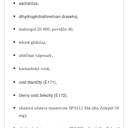
sacharóza,
dihydrogénfosforečnan draselný,
makrogol 20 000, povidón 40,
tekutá glukóza,
uhličitan vápenatý,
karnaubský vosk,
oxid titaničitý (E171),
čierny oxid železitý (E172),
obalová sústava mastercote SP 0112 žltá (iba Zoleptil 50
mg);