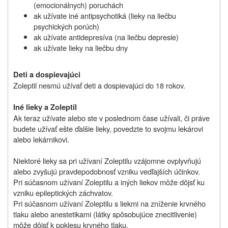
(emocionálnych) poruchách
ak užívate iné antipsychotiká (lieky na liečbu
psychických porúch)
ak užívate antidepresíva (na liečbu depresie)
ak užívate lieky na liečbu dny
Deti a dospievajúci
Zoleptil nesmú užívať deti a dospievajúci do 18 rokov.
Iné lieky a Zoleptil
Ak teraz užívate alebo ste v poslednom čase užívali, či práve
budete užívať ešte ďalšie lieky, povedzte to svojmu lekárovi
alebo lekárnikovi.
Niektoré lieky sa pri užívaní Zoleptilu vzájomne ovplyvňujú
alebo zvyšujú pravdepodobnosť vzniku vedľajších účinkov.
Pri súčasnom užívaní Zoleptilu a iných liekov môže dôjsť ku
vzniku epileptických záchvatov.
Pri súčasnom užívaní Zoleptilu s liekmi na zníženie krvného
tlaku alebo anestetikami (látky spôsobujúce znecitlivenie)
môže dôjsť k poklesu krvného tlaku.