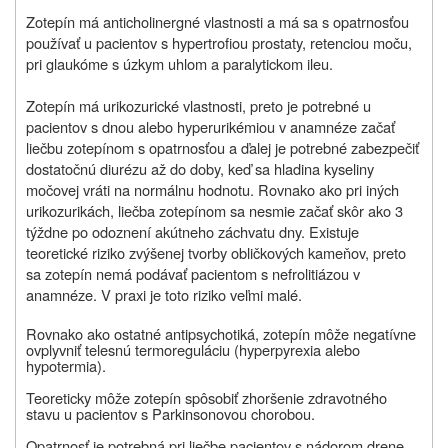
Zotepín má anticholinergné vlastnosti a má sa s opatrnosťou
používať u pacientov s hypertrofiou prostaty, retenciou moču,
pri glaukóme s úzkym uhlom a paralytickom ileu.
Zotepín má urikozurické vlastnosti, preto je potrebné u
pacientov s dnou alebo hyperurikémiou v anamnéze začať
liečbu zotepínom s opatrnosťou a ďalej je potrebné zabezpečiť
dostatočnú diurézu až do doby, keď sa hladina kyseliny
močovej vráti na normálnu hodnotu. Rovnako ako pri iných
urikozurikách, liečba zotepínom sa nesmie začať skôr ako 3
týždne po odoznení akútneho záchvatu dny. Existuje
teoretické riziko zvýšenej tvorby obličkových kameňov, preto
sa zotepín nemá podávať pacientom s nefrolitiázou v
anamnéze. V praxi je toto riziko veľmi malé.
Rovnako ako ostatné antipsychotiká, zotepín môže negatívne
ovplyvniť telesnú termoreguláciu (hyperpyrexia alebo
hypotermia).
Teoreticky môže zotepín spôsobiť zhoršenie zdravotného
stavu u pacientov s Parkinsonovou chorobou.
Opatrnosť je potrebná pri liečbe pacientov s nádorom drene