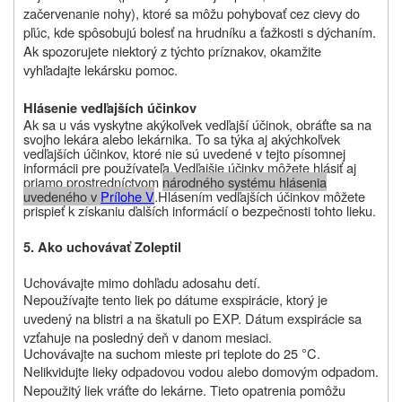
začervenanie nohy), ktoré sa môžu pohybovať cez cievy do
pľúc, kde spôsobujú bolesť na hrudníku a ťažkosti s dýchaním.
Ak spozorujete niektorý z týchto príznakov, okamžite
vyhľadajte lekársku pomoc.
Hlásenie vedľajších účinkov
Ak sa u vás vyskytne akýkoľvek vedľajší účinok, obráťte sa na
svojho lekára alebo lekárnika. To sa týka aj akýchkoľvek
vedľajších účinkov, ktoré nie sú uvedené v tejto písomnej
informácii pre používateľa.
Vedľajšie účinky môžete hlásiť aj
priamo prostredníctvom
národného systému hlásenia
uvedeného v
P
rílohe V
.
Hlásením vedľajších účinkov môžete
prispieť k získaniu ďalších informácií o bezpečnosti tohto lieku.
5. Ako uchovávať Zoleptil
Uchovávajte
mimo
dohľadu a
dosahu detí.
Nepoužívajte tento liek po dátume exspirácie, ktorý je
uvedený na blistri a na škatuli po EXP. Dátum exspirácie sa
vzťahuje na posledný deň v danom mesiaci.
Uchovávajte
na suchom mieste pri teplote do 25
C.
°
Nelikvidujte lieky odpadovou vodou alebo domovým odpadom.
Nepoužitý liek vráťte do lekárne. Tieto opatrenia pomôžu