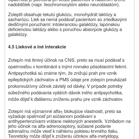
nadobličiek (napr. feochromocytóm alebo neuroblastóm).
Zoleptil obsahuje tekutú glukózu, monohydrát laktózy a
sacharózu.
Liek sa nemá podávať pacientom so zriedkavými
dedičnými poruchami: intoleranciou galaktózy, lapónskou
deficienciou laktázy alebo s poruchou absorpcie glukózy a
galaktózy.
4.5 Liekové a iné interakcie
Zotepín má tlmivý účinok na CNS, preto sa musí podávať s
opatrnosťou v kombinácii s inými rovnako pôsobiacimi liekmi.
Antipsychotiká sú známe tým, že znižujú prah pre vznik
epileptických záchvatov a PMS údaje pre zotepín preukázali
prokonvulzívny účinok závislý od dávky. V prípade potreby
súbežného podávania vyšších dávok iného antipsychotika,
môže dôjsť k ďalšiemu zníženiu prahu pre vznik záchvatov.
Zotepín má významné alfa
blokujúce vlastnosti, preto sa
1
vyžaduje opatrnosť pri súčasnom podávaní s
antihypertenzívami vrátane niektorých anestetík. Vzhľadom na
jeho účinok na alfa-adrenoceptory, súčasné podanie
adrenalínu môže viesť k náhlemu poklesu krvného tlaku.
Teoreticky môže dôjsť k zníženiu účinkov alfa-metyldopy,