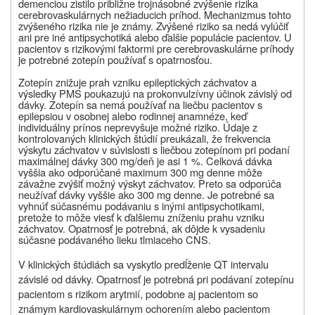
demenciou zistilo približne trojnásobné zvýšenie rizika
cerebrovaskulárnych nežiaducich príhod. Mechanizmus tohto
zvýšeného rizika nie je známy. Zvýšené riziko sa nedá vylúčiť
ani pre iné antipsychotiká alebo ďalšie populácie pacientov. U
pacientov s rizikovými faktormi pre cerebrovaskulárne príhody
je potrebné zotepín používať s opatrnosťou.
Zotepín znižuje prah vzniku epileptických záchvatov a
výsledky PMS poukazujú na prokonvulzívny účinok závislý od
dávky. Zotepín sa nemá používať na liečbu pacientov s
epilepsiou v osobnej alebo rodinnej anamnéze, keď
individuálny prínos neprevyšuje možné riziko. Údaje z
kontrolovaných klinických štúdií preukázali, že frekvencia
výskytu záchvatov v súvislosti s liečbou zotepínom pri podaní
maximálnej dávky 300 mg/deň je asi 1 %. Celková dávka
vyššia ako odporúčané maximum 300 mg denne môže
závažne zvýšiť možný výskyt záchvatov. Preto sa odporúča
neužívať dávky vyššie ako 300 mg denne. Je potrebné sa
vyhnúť súčasnému podávaniu s inými antipsychotikami,
pretože to môže viesť k ďalšiemu zníženiu prahu vzniku
záchvatov. Opatrnosť je potrebná, ak dôjde k vysadeniu
súčasne podávaného lieku tlmiaceho CNS.
V klinických štúdiách sa vyskytlo predĺženie QT intervalu
závislé od dávky. Opatrnosť je potrebná pri podávaní zotepínu
pacientom s rizikom arytmií, podobne aj pacientom so
známym kardiovaskulárnym ochorením alebo pacientom