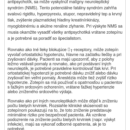
antipsychotík, sa môže vyskytnúť malígny neuroleptický
syndróm (NMS). Tento potenciálne fatálny syndróm zahŕňa
svalovú rigiditu, hyperpyrexiu, stupor, nepravidelný tep a krvný
tlak, zvýšenie plazmatickej hladiny kreatinínkinázy,
myoglobinémiu a akútne renálne zlyhanie. Pri výskyte NMS sa
musia okamžite vysadiť všetky antipsychotiká vrátane zotepínu
a je potrebné sa poradiť so špecialistom.
Rovnako ako iné lieky blokujúce
-receptory, môže zotepín
1

vyvolať ortostatickú hypotenziu, hlavne na začiatku liečby a pri
zvyšovaní dávky. Pacienti sa majú upozorniť, aby z polohy
ležmo vstávali pomaly a rovnako, ako pri podávaní iných
neuroleptík, je potrebné pravidelne kontrolovať tlak krvi. Pri
ortostatickej hypotenzii je potrebné dávku znížiť alebo dávku
zvyšovať len veľmi pomaly. Anestézia môže tiež zvýšiť riziko
hypotenzie. Zotepín sa má používať s opatrnosťou u pacientov
s ťažkým srdcovým ochorením, vrátane ťažkej hypertenzie
alebo zníženého srdcového výdaja.
Rovnako ako pri iných neuroleptikách môže dôjsť k zníženiu
počtu bielych krviniek. Rozsiahle klinické skúsenosti so
zotepínom poukazujú na to, že toto zníženie predstavuje
minimálne riziko pre bezpečnosť pacienta. Ak vznikne
podozrenie na zníženie počtu bielych krviniek (napr. výskyt
infekcie), majú sa vykonať odborné opatrenia, ak je to
potrebné.