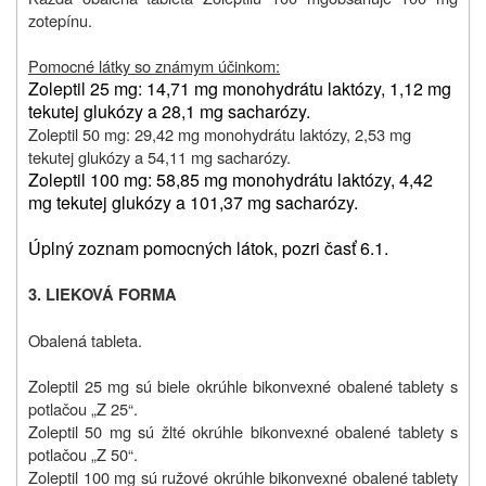
zotepínu.
Pomocné látky so známym účinkom:
Zoleptil 25 mg: 14,71 mg monohydrátu laktózy, 1,12 mg
tekutej glukózy a 28,1 mg sacharózy.
Zoleptil 50 mg: 29,42 mg monohydrátu laktózy, 2,53 mg
tekutej glukózy a 54,11 mg sacharózy.
Zoleptil 100 mg: 58,85 mg monohydrátu laktózy, 4,42
mg tekutej glukózy a 101,37 mg sacharózy.
Úplný zoznam pomocných látok, pozri časť 6.1.
3. LIEKOVÁ FORMA
Obalená tableta.
Zoleptil 25 mg sú biele okrúhle bikonvexné obalené tablety s
potlačou „Z 25“.
Zoleptil 50 mg sú žlté okrúhle bikonvexné obalené tablety s
potlačou „Z 50“.
Zoleptil 100 mg sú ružové okrúhle bikonvexné obalené tablety