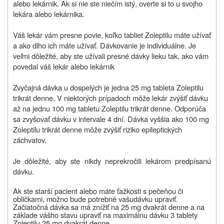
alebo lekárnik. Ak si nie ste niečím istý, overte si to u svojho
lekára alebo lekárnika.
Váš lekár vám presne povie, koľko tabliet Zoleptilu máte užívať
a ako dlho ich máte užívať. Dávkovanie je individuálne. Je
veľmi dôležité, aby ste užívali presné dávky lieku tak, ako vám
povedal váš lekár alebo lekárnik
Zvyčajná dávka u dospelých je jedna 25 mg tableta Zoleptilu
trikrát denne. V niektorých prípadoch môže lekár zvýšiť dávku
až na jednu 100 mg tabletu Zoleptilu trikrát denne. Odporúča
sa zvyšovať dávku v intervale 4 dní. Dávka vyššia ako 100 mg
Zoleptilu trikrát denne môže zvýšiť riziko epileptických
záchvatov.
Je dôležité, aby ste nikdy neprekročili lekárom predpísanú
dávku.
Ak ste starší pacient alebo máte ťažkosti s pečeňou či
obličkami, možno bude potrebné vašu
dávku upraviť.
Začiatočná dávka sa má znížiť na 25 mg dvakrát denne a na
základe vášho stavu upraviť na maximálnu dávku 3 tablety
Zoleptilu 25 mg dvakrát denne.