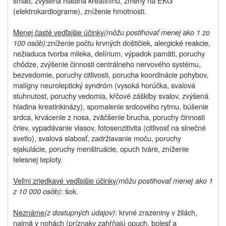
smäd, zvýšená hladina kreatinínu, zmeny na EKG
(elektrokardiograme), zníženie hmotnosti.
Menej časté vedľajšie účinky
(môžu postihovať menej ako 1 zo
100 osôb)
:
zníženie
počtu krvných doštičiek, alergické reakcie,
nežiaduca tvorba mlieka, delírium, výpadok pamäti, poruchy
chôdze, zvýšenie činnosti centrálneho nervového systému,
bezvedomie, poruchy citlivosti, porucha koordinácie pohybov,
malígny neuroleptický syndróm (vysoká horúčka, svalová
stuhnutost, poruchy vedomia, kŕčové zášklby svalov, zvýšená
hladina kreatinkinázy), spomalenie srdcového rytmu, búšenie
srdca, krvácenie z nosa, zväčšenie brucha, poruchy činnosti
čriev, vypadávanie vlasov, fotosenzitivita (citlivosť na slnečné
svetlo), svalová slabosť, zadržiavanie moču, poruchy
ejakulácie, poruchy menštruácie, opuch tváre, zníženie
telesnej teploty.
Veľmi zriedkavé vedľajšie účinky
(môžu postihovať menej ako 1
z 10 000 osôb)
: šok.
Neznáme
(z dostupných údajov)
: krvné zrazeniny v žilách,
najmä v nohách (príznaky zahŕňajú opuch, bolesť a