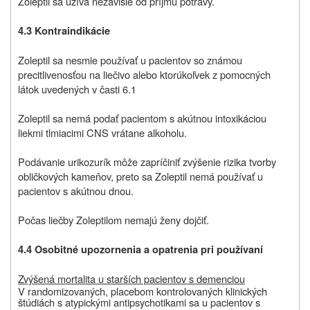
Zoleptil sa užíva nezávisle od príjmu potravy.
4.3 Kontraindikácie
Zoleptil sa nesmie používať u pacientov so známou
precitlivenosťou na liečivo alebo ktorúkoľvek z pomocných
látok uvedených v časti 6.1
Zoleptil sa nemá podať pacientom s akútnou intoxikáciou
liekmi tlmiacimi CNS vrátane alkoholu.
Podávanie urikozurík môže zapríčiniť zvýšenie rizika tvorby
obličkových kameňov, preto sa Zoleptil nemá používať u
pacientov s akútnou dnou.
Počas liečby Zoleptilom nemajú ženy dojčiť.
4.4 Osobitné upozornenia a opatrenia pri používaní
Zvýšená mortalita u starších pacientov s demenciou
V randomizovaných, placebom kontrolovaných klinických
štúdiách s atypickými antipsychotikami sa u pacientov s