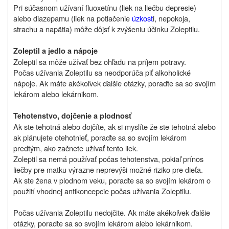
Pri súčasnom užívaní fluoxetínu (liek na liečbu depresie)
alebo diazepamu (liek na potlačenie
úzkost
i, nepokoja,
strachu a napätia) môže dôjsť k zvýšeniu účinku Zoleptilu.
Zoleptil a jedlo a nápoje
Zoleptil sa môže užívať bez ohľadu na príjem potravy.
Počas užívania Zoleptilu sa neodporúča piť alkoholické
nápoje. Ak máte akékoľvek ďalšie otázky, poraďte sa so svojím
lekárom alebo lekárnikom.
Tehotenstvo, dojčenie a plodnosť
Ak ste tehotná alebo dojčíte, ak si myslíte že ste tehotná alebo
ak plánujete otehotnieť, poraďte sa so svojím lekárom
predtým, ako začnete užívať tento liek.
Zoleptil sa nemá používať počas tehotenstva, pokiaľ prínos
liečby pre matku výrazne neprevýši možné riziko pre dieťa.
Ak ste žena v plodnom veku, poraďte sa so svojím lekárom o
použití vhodnej antikoncepcie počas užívania Zoleptilu.
Počas užívania Zoleptilu nedojčite. Ak máte akékoľvek ďalšie
otázky, poraďte sa so svojím lekárom alebo lekárnikom.