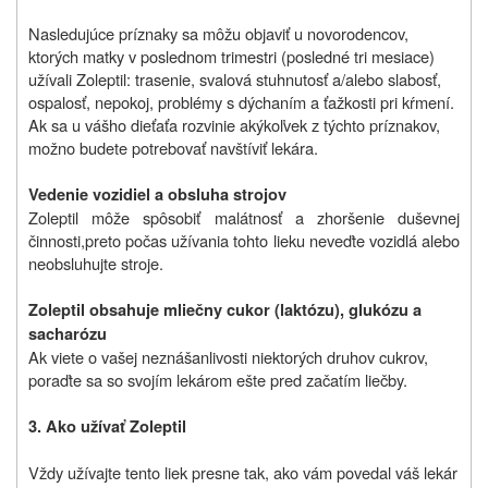
Nasledujúce príznaky sa môžu objaviť u novorodencov,
ktorých matky v poslednom trimestri (posledné tri mesiace)
užívali Zoleptil: trasenie, svalová stuhnutosť a/alebo slabosť,
ospalosť, nepokoj, problémy s dýchaním a ťažkosti pri kŕmení.
Ak sa u vášho dieťaťa rozvinie akýkoľvek z týchto príznakov,
možno budete potrebovať navštíviť lekára.
Vedenie vozidiel a obsluha strojov
Zoleptil môže spôsobiť malátnosť a zhoršenie duševnej
činnosti
,
preto
počas užívania tohto lieku neveďte vozidlá alebo
neobsluhujte stroje
.
Zoleptil obsahuje mliečny cukor (laktózu), glukózu a
sacharózu
Ak viete o vašej neznášanlivosti niektorých druhov cukrov,
poraďte sa so svojím lekárom ešte pred začatím liečby.
3. Ako užívať Zoleptil
Vždy užívajte tento liek presne tak, ako vám povedal váš lekár