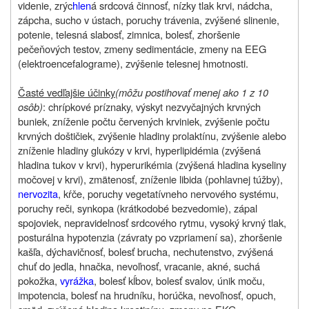
videnie, zrýc
hlen
á srdcová činnosť, nízky tlak krvi, nádcha,
zápcha, sucho v ústach, poruchy trávenia, zvýšené slinenie,
potenie, telesná slabosť, zimnica, bolesť, zhoršenie
pečeňových testov, zmeny sedimentácie, zmeny na EEG
(elektroencefalograme), zvýšenie telesnej hmotnosti.
Časté vedľajšie účinky
(môžu postihovať menej ako 1 z 10
osôb)
: chrípkové príznaky, výskyt nezvyčajných krvných
buniek, zníženie počtu červených krviniek, zvýšenie počtu
krvných doštičiek, zvýšenie hladiny prolaktínu, zvýšenie alebo
zníženie hladiny glukózy v krvi, hyperlipidémia (zvýšená
hladina tukov v krvi), hyperurikémia (zvýšená hladina kyseliny
močovej v krvi), zmätenosť, zníženie libida (pohlavnej túžby),
nervozita
, kŕče, poruchy vegetatívneho nervového systému,
poruchy reči, synkopa (krátkodobé bezvedomie), zápal
spojoviek, nepravidelnosť srdcového rytmu, vysoký krvný tlak,
posturálna hypotenzia (závraty po vzpriamení sa), zhoršenie
kašľa, dýchavičnosť, bolesť brucha, nechutenstvo, zvýšená
chuť do jedla, hnačka, nevoľnosť, vracanie, akné, suchá
pokožka,
vyrážka
, bolesť kĺbov, bolesť svalov, únik moču,
impotencia, bolesť na hrudníku, horúčka, nevoľnosť, opuch,