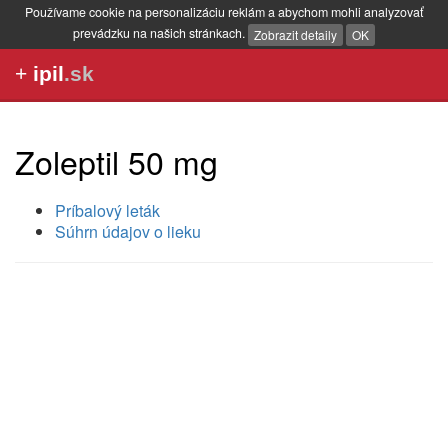
Používame cookie na personalizáciu reklám a abychom mohli analyzovať
prevádzku na našich stránkach.
Zobrazit detaily
OK
+
ipil
.sk
Zoleptil 50 mg
Príbalový leták
Súhrn údajov o lieku