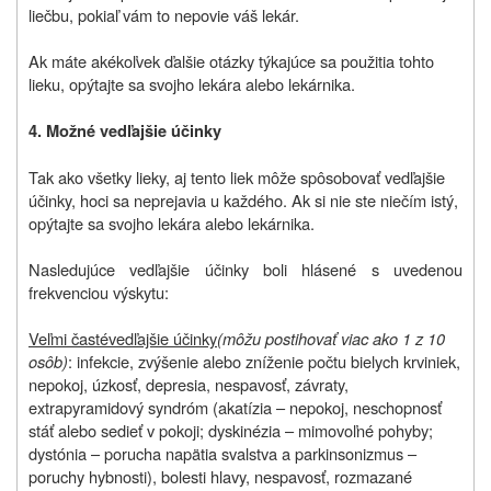
liečbu, pokiaľ vám to nepovie váš lekár.
Ak máte akékoľvek ďalšie otázky týkajúce sa použitia tohto
lieku, opýtajte sa svojho lekára alebo lekárnika.
4. Možné vedľajšie účinky
Tak ako všetky lieky, aj tento liek môže spôsobovať vedľajšie
účinky, hoci sa neprejavia u každého. Ak si nie ste niečím istý,
opýtajte sa svojho lekára alebo lekárnika.
Nasledujúce vedľajšie účinky boli hlásené s uvedenou
frekvenciou výskytu:
Veľmi časté
vedľajšie účinky
(môžu postihovať viac ako 1 z 10
osôb)
: infekcie, zvýšenie alebo zníženie počtu bielych krviniek,
nepokoj, úzkosť, depresia, nespavosť, závraty,
extrapyramidový syndróm (akatízia – nepokoj, neschopnosť
stáť alebo sedieť v pokoji; dyskinézia – mimovoľné pohyby;
dystónia – porucha napätia svalstva a parkinsonizmus –
poruchy hybnosti), bolesti hlavy, nespavosť, rozmazané