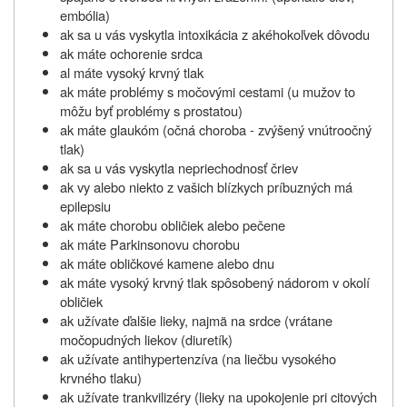
embólia)
ak sa u vás vyskytla intoxikácia z akéhokoľvek dôvodu
ak máte ochorenie srdca
al máte vysoký krvný tlak
ak máte problémy s močovými cestami (u mužov to
môžu byť problémy s prostatou)
ak máte glaukóm (očná choroba - zvýšený vnútroočný
tlak)
ak sa u vás vyskytla nepriechodnosť čriev
ak vy alebo niekto z vašich blízkych príbuzných má
epilepsiu
ak máte chorobu obličiek alebo pečene
ak máte Parkinsonovu chorobu
ak máte obličkové kamene alebo dnu
ak máte vysoký krvný tlak spôsobený nádorom v okolí
obličiek
ak užívate ďalšie lieky, najmä na srdce (vrátane
močopudných liekov (diuretík)
ak užívate antihypertenzíva (na liečbu vysokého
krvného tlaku)
ak užívate trankvilizéry (lieky na upokojenie pri citových