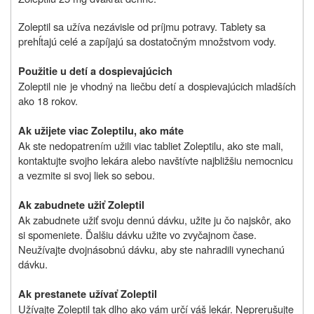
Zoleptil sa užíva nezávisle od príjmu potravy. Tablety sa
prehĺtajú celé a zapíjajú sa dostatočným množstvom vody.
Použitie u detí a dospievajúcich
Zoleptil nie je vhodný na liečbu detí a dospievajúcich mladších
ako 18 rokov.
Ak užijete viac Zoleptilu, ako máte
Ak ste nedopatrením užili viac tabliet Zoleptilu, ako ste mali,
kontaktujte svojho lekára alebo navštívte najbližšiu nemocnicu
a vezmite si svoj liek so sebou.
Ak zabudnete užiť Zoleptil
Ak zabudnete užiť svoju dennú dávku, užite ju čo najskôr, ako
si spomeniete. Ďalšiu dávku užite vo zvyčajnom čase.
Neužívajte dvojnásobnú dávku, aby ste nahradili vynechanú
dávku.
Ak prestanete užívať Zoleptil
Užívajte Zoleptil tak dlho ako vám určí váš lekár. Neprerušujte