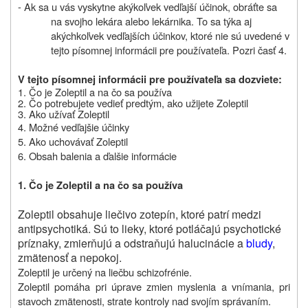
- Ak sa u vás vyskytne akýkoľvek vedľajší účinok, obráťte sa
na svojho lekára alebo lekárnika. To sa týka aj
akýchkoľvek vedľajších účinkov, ktoré nie sú uvedené v
tejto písomnej informácii pre používateľa. Pozri časť 4.
V tejto písomnej informácii pre používateľa sa dozviete:
1.
Čo je
Zoleptil
a na čo sa používa
2. Čo potrebujete vedieť predtým, ako užijete
Zoleptil
3. Ako užívať
Zoleptil
4. Možné vedľajšie účinky
5. Ako uchovávať Zoleptil
6. Obsah balenia a ďalšie informácie
1. Čo je Zoleptil a na čo sa používa
Zoleptil obsahuje liečivo zotepín, ktoré patrí medzi
antipsychotiká. Sú to lieky, ktoré potláčajú psychotické
príznaky, zmierňujú a odstraňujú halucinácie a
bludy
,
zmätenosť a nepokoj.
Zoleptil je určený na liečbu schizofrénie.
Zoleptil pomáha pri úprave zmien myslenia a vnímania, pri
stavoch zmätenosti, strate kontroly nad svojím správaním.