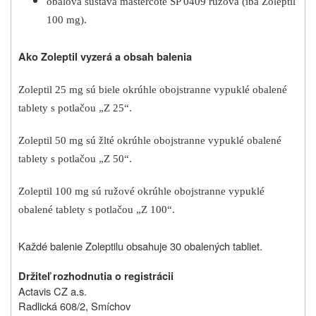
obalová sústava mastercote SP 0409 ružová (iba Zoleptil
100 mg).
Ako Zoleptil vyzerá a obsah balenia
Zoleptil 25 mg sú biele okrúhle obojstranne vypuklé obalené
tablety s potlačou „Z 25“.
Zoleptil 50 mg sú žlté okrúhle obojstranne vypuklé obalené
tablety s potlačou „Z 50“.
Zoleptil 100 mg sú ružové okrúhle obojstranne vypuklé
obalené tablety s potlačou „Z 100“.
Každé balenie Zoleptilu obsahuje 30 obalených tabliet.
Držiteľ rozhodnutia o registrácii
Actavis CZ a.s.
Radlická 608/2, Smíchov