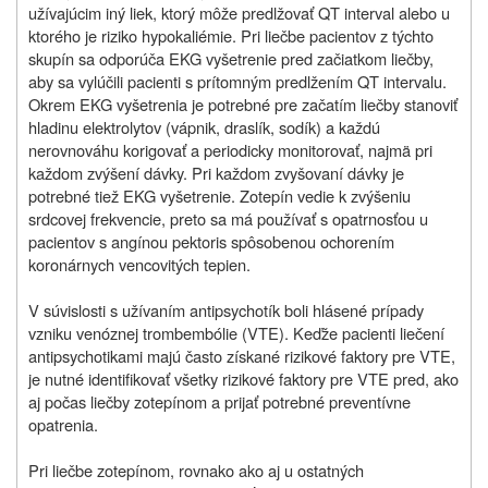
užívajúcim iný liek, ktorý môže predlžovať QT interval alebo u
ktorého je riziko hypokaliémie. Pri liečbe pacientov z týchto
skupín sa odporúča EKG vyšetrenie pred začiatkom liečby,
aby sa vylúčili pacienti s prítomným predlžením QT intervalu.
Okrem EKG vyšetrenia je potrebné pre začatím liečby stanoviť
hladinu elektrolytov (vápnik, draslík, sodík) a každú
nerovnováhu korigovať a periodicky monitorovať, najmä pri
každom zvýšení dávky. Pri každom zvyšovaní dávky je
potrebné tiež EKG vyšetrenie. Zotepín vedie k zvýšeniu
srdcovej frekvencie, preto sa má používať s opatrnosťou u
pacientov s angínou pektoris spôsobenou ochorením
koronárnych vencovitých tepien.
V súvislosti s užívaním antipsychotík boli hlásené prípady
vzniku venóznej trombembólie (VTE). Keďže pacienti liečení
antipsychotikami majú často získané rizikové faktory pre VTE,
je nutné identifikovať všetky rizikové faktory pre VTE pred, ako
aj počas liečby zotepínom a prijať potrebné preventívne
opatrenia.
Pri liečbe zotepínom, rovnako ako aj u ostatných