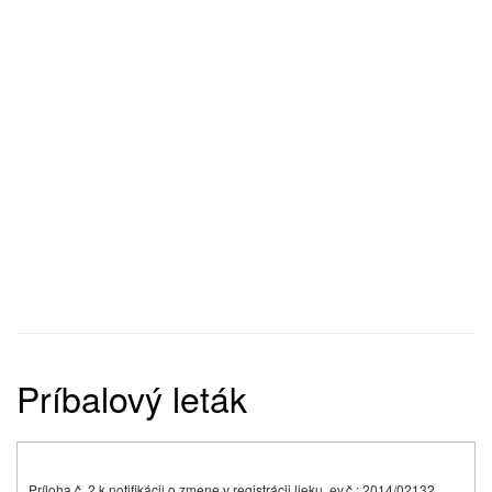
Príbalový leták
Príloha č. 2 k notifikácii o zmene v registrácii lieku, ev.č.: 2014/02132