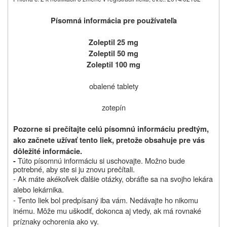
Písomná informácia pre používateľa
Zoleptil 25 mg
Zoleptil 50 mg
Zoleptil 100 mg
obalené tablety
zotepín
Pozorne si prečítajte celú písomnú informáciu predtým,
ako začnete užívať tento liek, pretože obsahuje pre vás
dôležité informácie.
Túto písomnú informáciu si uschovajte. Možno bude
-
potrebné, aby ste si ju znovu prečítali.
- Ak máte akékoľvek ďalšie otázky, obráťte sa na svojho lekára
alebo lekárnika.
- Tento liek bol predpísaný iba vám. Nedávajte ho nikomu
inému. Môže mu uškodiť, dokonca aj vtedy, ak má rovnaké
príznaky ochorenia ako vy.