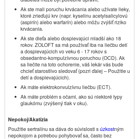
Ak ste mali poruchu krvácania alebo užívate lieky,
ktoré zrieďujú krv (napr. kyselinu acetylsalicylovú
(aspirín) alebo warfarín) alebo môžu zvýšiť riziko
krvácania.
Ak ste dieťa alebo dospievajúci mladší ako 18
rokov. ZOLOFT sa má používať iba na liečbu detí
a dospievajúcich vo veku 6 ‑ 17 rokov s
obsedantno‑kompulzívnou poruchou (OCD). Ak
sa liečite na toto ochorenie, váš lekár vás bude
chcieť starostlivo sledovať (pozri ďalej – Použitie u
detí a dospievajúcich
).
Ak máte elektrokonvulzívnu liečbu (ECT).
Ak máte problém s očami, ako sú niektoré typy
glaukómu (zvýšený tlak v oku).
Nepokoj/Akatízia
Použitie sertralínu sa dáva do súvislosti s
úzkost
ným
nepokojom a potrebou pohybovať sa, často bez