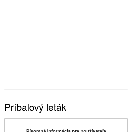
Príbalový leták
Písomná informácia
pre používateľa