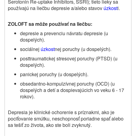
Serotonin Re‑uptake Inhibitors, SSRI); tieto lieky sa
používajú na liečbu depresie a/alebo stavov
úzkost
i.
ZOLOFT sa môže používať na liečbu:
depresie
a prevenciu návratu depresie (u
dospelých).
sociálnej
úzkost
nej poruchy (u dospelých).
posttraumatickej stresovej poruchy (PTSD) (u
dospelých).
panickej poruchy (u dospelých).
obsedantno‑kompulzívnej poruchy (OCD) (u
dospelých a detí a dospievajúcich vo veku 6 ‑ 17
rokov).
Depresia je klinické ochorenie s príznakmi, ako je
pociťovanie smútku, neschopnosť poriadne spať alebo
sa tešiť zo života, ako ste boli zvyknutý.