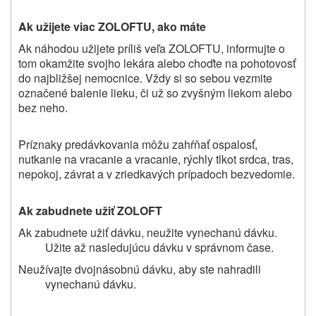
Ak užijete viac ZOLOFTU, ako máte
Ak náhodou užijete príliš veľa ZOLOFTU, informujte o
tom okamžite svojho lekára alebo choďte na pohotovosť
do najbližšej nemocnice. Vždy si so sebou vezmite
označené balenie lieku, či už so zvyšným liekom alebo
bez neho.
Príznaky predávkovania môžu zahŕňať ospalosť,
nutkanie na vracanie a vracanie, rýchly tlkot srdca, tras,
nepokoj, závrat a v zriedkavých prípadoch bezvedomie.
Ak zabudnete užiť ZOLOFT
Ak zabudnete užiť dávku, neužite vynechanú dávku.
Užite až nasledujúcu dávku v správnom čase.
Neužívajte dvojnásobnú dávku, aby ste nahradili
vynechanú dávku.