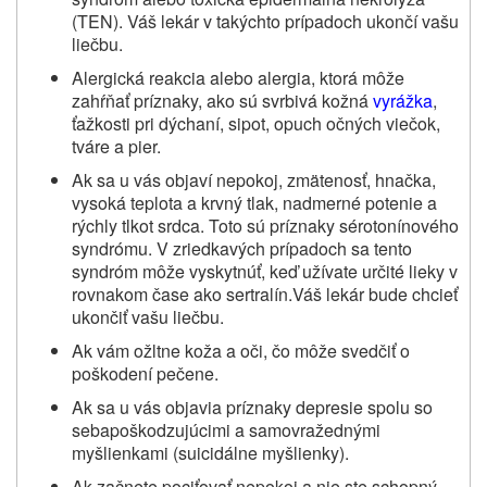
(TEN). Váš lekár v takýchto prípadoch ukončí vašu
liečbu.
Alergická reakcia alebo alergia, ktorá môže
zahŕňať príznaky, ako sú svrbivá kožná
vyrážka
,
ťažkosti pri dýchaní, sipot, opuch očných viečok,
tváre a pier.
Ak sa u vás objaví nepokoj, zmätenosť, hnačka,
vysoká teplota a krvný tlak, nadmerné potenie a
rýchly tlkot srdca. Toto sú príznaky sérotonínového
syndrómu. V zriedkavých prípadoch sa tento
syndróm môže vyskytnúť, keď užívate určité lieky v
rovnakom čase ako sertralín.Váš lekár bude chcieť
ukončiť vašu liečbu.
Ak vám ožltne koža a oči, čo môže svedčiť o
poškodení pečene.
Ak sa u vás objavia príznaky depresie spolu so
sebapoškodzujúcimi a samovražednými
myšlienkami (suicidálne myšlienky).
Ak začnete pociťovať nepokoj a nie ste schopný