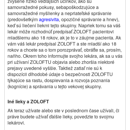
zvýšené riziko vedľajších účinkov, ako sú
samovražedné pokusy, sebapoškodzujúce a
samovražedné myšlienky a nepriateľské správanie
(predovšetkým
agresivita
, opozičné správanie a hnev),
keď sú liečení liekmi tejto skupiny. Napriek tomu sa váš
lekár môže rozhodnúť predpísať ZOLOFT pacientovi
mladšiemu ako 18 rokov, ak je to v záujme pacienta. Ak
vám váš lekár predpísal ZOLOFT a ste mladší ako 18
rokov a chcete sa o tom porozprávať, obráťte sa, prosím,
naňho. Okrem toho informujte svojho lekára, ak sa u vás
pri užívaní ZOLOFTU objavia alebo zhoršia niektoré
prejavy uvedené vyššie. Taktiež zatiaľ nie sú k
dispozícii dlhodobé údaje o bezpečnosti ZOLOFTU
týkajúce sa rastu, dospievania a rozvoja poznania
(kognície) a správania u tejto vekovej skupiny.
Iné lieky a
ZOLOFT
Ak teraz užívate alebo ste v poslednom čase užívali,
či
práve budete užívať ďalšie
lieky,
povedzte to
svojmu
lekárovi.