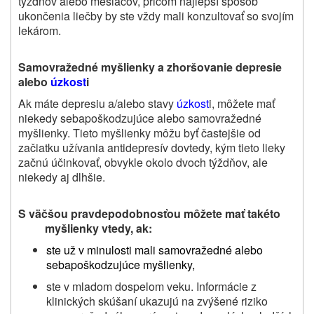
týždňov alebo mesiacov, pričom najlepší spôsob
ukončenia liečby by ste vždy mali konzultovať so svojím
lekárom.
Samovražedné myšlienky a zhoršovanie depresie
alebo
úzkost
i
Ak máte depresiu a/alebo stavy
úzkost
i, môžete mať
niekedy sebapoškodzujúce alebo samovražedné
myšlienky. Tieto myšlienky môžu byť častejšie od
začiatku užívania antidepresív dovtedy, kým tieto lieky
začnú účinkovať, obvykle okolo dvoch týždňov, ale
niekedy aj dlhšie.
S väčšou pravdepodobnosťou môžete mať takéto
myšlienky vtedy, ak:
ste už v minulosti mali samovražedné alebo
sebapoškodzujúce myšlienky,
ste v mladom dospelom veku. Informácie z
klinických skúšaní ukazujú na zvýšené riziko