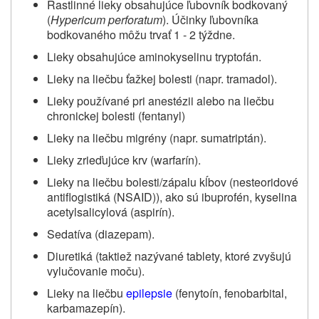
Rastlinné lieky obsahujúce ľubovník bodkovaný
(
Hypericum perforatum
). Účinky ľubovníka
bodkovaného môžu trvať 1 ‑ 2 týždne.
Lieky obsahujúce aminokyselinu tryptofán.
Lieky na liečbu ťažkej bolesti (napr. tramadol).
Lieky používané pri anestézii alebo na liečbu
chronickej bolesti (fentanyl)
Lieky na liečbu migrény (napr. sumatriptán).
Lieky zrieďujúce krv (warfarín).
Lieky na liečbu bolesti/zápalu kĺbov (nesteoridové
antiflogistiká (NSAID)), ako sú ibuprofén, kyselina
acetylsalicylová (aspirín).
Sedatíva (diazepam).
Diuretiká (taktiež nazývané tablety, ktoré zvyšujú
vylučovanie moču).
Lieky na liečbu
epilepsie
(fenytoín, fenobarbital,
karbamazepín).