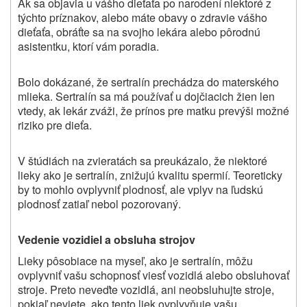
Ak sa objavia u vášho dieťaťa po narodení niektoré z
týchto príznakov, alebo máte obavy o zdravie vášho
dieťaťa, obráťte sa na svojho lekára alebo pôrodnú
asistentku, ktorí vám poradia.
Bolo dokázané, že sertralín prechádza do materského
mlieka.
Sertralín sa má používať u dojčiacich žien len
vtedy, ak lekár zváži, že prínos pre matku prevýši možné
riziko pre dieťa.
V štúdiách na zvieratách sa preukázalo, že niektoré
lieky
ako je sertralín,
znižujú kvalitu spermií.
Teoreticky
by to mohlo ovplyvniť plodnosť, ale vplyv na ľudskú
plodnosť
zatiaľ
nebol pozorovaný.
Vedenie vozidiel a obsluha strojov
Lieky pôsobiace na myseľ, ako je sertralín, môžu
ovplyvniť vašu schopnosť viesť vozidlá alebo obsluhovať
stroje. Preto neveďte vozidlá, ani neobsluhujte stroje,
pokiaľ neviete, ako tento liek ovplyvňuje vašu