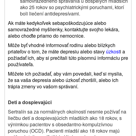
samovražedného správania u dospelých mladších
ako 25 rokov so psychiatrickými poruchami, ktorí
boli liečení antidepresívami.
Ak máte kedykoľvek sebapoškodzujúce alebo
samovražedné myšlienky, kontaktujte svojho lekára,
alebo choďte priamo do nemocnice.
Môže byť vhodné informovať rodinu alebo blízkych
priateľov o tom, že máte depresiu alebo stavy
úzkost
i a
požiadať ich, aby si prečítali túto písomnú informáciu pre
používateľa.
Môžete ich požiadať, aby vám povedali, keď si myslia,
že sa vaša depresia alebo úzkosť zhoršili, alebo ich
trápia zmeny vo vašom správaní.
Deti a dospievajúci
Sertralín sa za normálnych okolností nesmie požívať na
liečbu detí a dospievajúcich mladších ako 18 rokov, s
výnimkou pacientov s obsedantno‑kompulzívnou
poruchou (OCD). Pacienti mladší ako 18 rokov majú