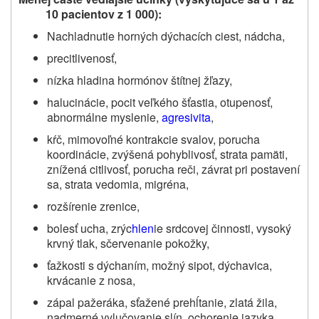
10 pacientov z 1 000):
Nachladnutie horných dýchacích ciest, nádcha,
precitlivenosť,
nízka hladina hormónov štítnej žľazy,
halucinácie, pocit veľkého šťastia, otupenosť,
abnormálne myslenie,
agresivita
,
kŕč, mimovoľné kontrakcie svalov, porucha
koordinácie, zvýšená pohyblivosť, strata pamäti,
znížená citlivosť, porucha reči, závrat pri postavení
sa,
strata vedomia
, migréna,
rozšírenie zrenice,
bolesť ucha, zrýc
hlen
ie srdcovej činnosti, vysoký
krvný tlak, sčervenanie pokožky,
ťažkosti s dýchaním, možný sipot, dýchavica,
krvácanie z nosa,
zápal pažeráka, sťažené prehĺtanie, zlatá žila,
nadmerné vylučovanie slín,
ochorenie jazyka,