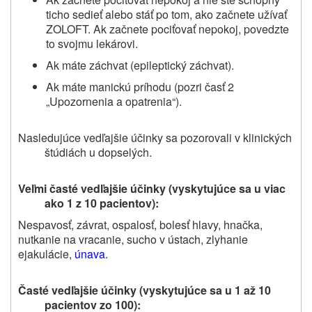
ticho sedieť alebo stáť po tom, ako začnete užívať
ZOLOFT. Ak začnete pociťovať nepokoj, povedzte
to svojmu lekárovi.
Ak máte záchvat (epileptický záchvat).
Ak máte manickú príhodu (pozri časť 2
„Upozornenia a opatrenia“
).
Nasledujúce vedľajšie účinky sa pozorovali v klinických
štúdiách u dopselých.
Veľmi časté vedľajšie účinky (vyskytujúce sa u viac
ako 1 z 10 pacientov):
Nespavosť, závrat, ospalosť, bolesť hlavy, hnačka,
nutkanie na vracanie, sucho v ústach, zlyhanie
ejakulácie,
únava
.
Časté vedľajšie účinky (vyskytujúce sa u 1 až 10
pacientov zo 100):