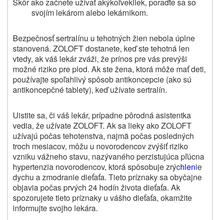
Skôr ako začnete užívať
akýkoľvek
liek, poraďte sa so
svojím lekárom alebo lekárnikom.
Bezpečnosť sertralínu u tehotných žien nebola úplne
stanovená. ZOLOFT dostanete, keď ste tehotná len
vtedy, ak váš lekár zváži, že prínos pre vás prevýši
možné riziko pre plod.
Ak ste žena, ktorá môže mať deti,
používajte spoľahlivý spôsob antikoncepcie (ako sú
antikoncepčné tablety), keď užívate sertralín.
Uistite sa, či váš lekár, prípadne pôrodná asistentka
vedia, že užívate ZOLOFT. Ak sa lieky ako ZOLOFT
užívajú počas tehotenstva, najmä počas posledných
troch mesiacov, môžu u novorodencov zvýšiť riziko
vzniku vážneho stavu, nazývaného perzistujúca pľúcna
hypertenzia novorodencov, ktorá spôsobuje zrýc
hlen
ie
dychu a zmodranie dieťaťa. Tieto príznaky sa obyčajne
objavia počas prvých 24 hodín života dieťaťa. Ak
spozorujete tieto príznaky u vášho dieťaťa, okamžite
informujte svojho lekára.