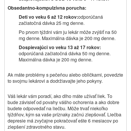
Obsedantno‑kompulzívna porucha:
Deti vo veku 6 až 12 rokov:
odporúčaná
začiatočná dávka 25 mg denne.
Po prvom týždni vám ju lekár môže zvýšiť na 50
mg denne. Maximálna dávka je 200 mg denne.
Dospievajúci vo veku 13 až 17 rokov:
odporúčaná začiatočná dávka 50 mg denne.
Maximálna dávka je 200 mg denne.
Ak máte problémy s pečeňou alebo obličkami, povedzte
to svojmu lekárovi a dodržiavajte jeho pokyny.
Váš lekár vám poradí, ako dlho máte užívať liek. To
bude závisieť od povahy vášho ochorenia a ako dobre
budete odpovedať na liečbu. Môže trvať niekoľko
týždňov, kým sa vaše príznaky začnú zlepšovať. Liečba
depresie má zvyčajne pokračovať ešte 6 mesiacov po
zlepšení zdravotného stavu.