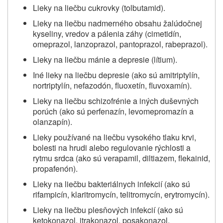
Lieky na liečbu cukrovky (tolbutamid).
Lieky na liečbu nadmerného obsahu žalúdočnej
kyseliny, vredov a pálenia záhy (cimetidín,
omeprazol, lanzoprazol, pantoprazol, rabeprazol).
Lieky na liečbu mánie a depresie (lítium).
Iné lieky na liečbu depresie (ako sú amitriptylín,
nortriptylín, nefazodón, fluoxetín, fluvoxamín).
Lieky na liečbu schizofrénie a iných duševných
porúch (ako sú perfenazín, levomepromazín a
olanzapín).
Lieky používané na liečbu vysokého tlaku krvi,
bolesti na hrudi alebo regulovanie rýchlosti a
rytmu srdca (ako sú verapamil, diltiazem, flekainid,
propafenón).
Lieky na liečbu bakteriálnych infekcií (ako sú
rifampicín, klaritromycín, telitromycín, erytromycín).
Lieky na liečbu plesňových infekcií (ako sú
ketokonazol, itrakonazol, posakonazol,