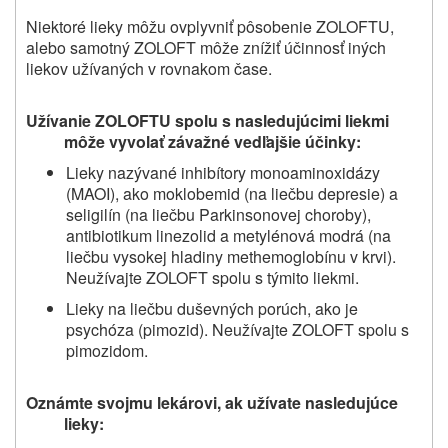
Niektoré lieky môžu ovplyvniť pôsobenie ZOLOFTU,
alebo samotný ZOLOFT môže znížiť účinnosť iných
liekov užívaných v rovnakom čase.
Užívanie ZOLOFTU spolu s nasledujúcimi liekmi
môže vyvolať závažné vedľajšie účinky:
Lieky nazývané inhibítory monoaminoxidázy
(MAOI), ako moklobemid (na liečbu depresie) a
seligilín (na liečbu Parkinsonovej choroby),
antibiotikum linezolid a metylénová modrá (na
liečbu vysokej hladiny methemoglobínu v krvi).
Neužívajte ZOLOFT spolu s týmito liekmi.
Lieky na liečbu duševných porúch, ako je
psychóza (pimozid). Neužívajte ZOLOFT spolu s
pimozidom.
Oznámte svojmu lekárovi, ak užívate nasledujúce
lieky: