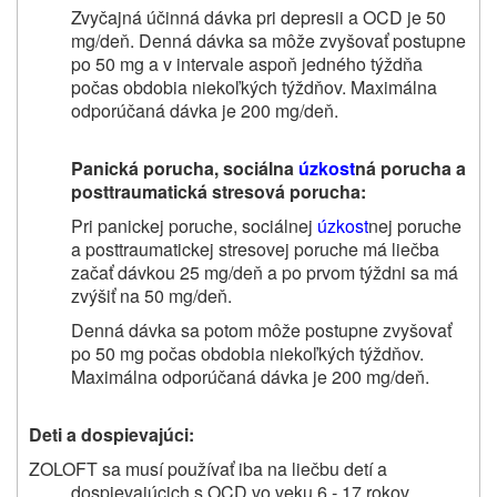
Zvyčajná účinná dávka pri depresii a OCD je 50
mg/deň. Denná dávka sa môže zvyšovať postupne
po 50 mg a v intervale aspoň jedného týždňa
počas obdobia niekoľkých týždňov. Maximálna
odporúčaná dávka je 200 mg/deň.
Panická porucha, sociálna
úzkost
ná porucha a
posttraumatická stresová porucha:
Pri panickej poruche, sociálnej
úzkost
nej poruche
a posttraumatickej stresovej poruche má liečba
začať dávkou 25 mg/deň a
po prvom týždni sa má
zvýšiť na 50 mg/deň.
Denná dávka sa potom môže postupne zvyšovať
po 50 mg
počas obdobia niekoľkých týždňov.
Maximálna odporúčaná dávka je 200 mg/deň.
Deti a dospievajúci:
ZOLOFT sa musí používať iba na liečbu detí a
dospievajúcich s OCD
vo veku 6 ‑ 17 rokov
.