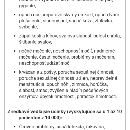
grganie,
opuch očí, purpurové škvrny na koži, opuch tváre,
plešatenie, studený pot, suchá koža, žihľavka,
svrbenie,
zápal kostí a kĺbov,
svalová slabosť, bolesť chrbta,
šklbanie svalov,
nočné močenie, neschopnosť močiť, nadmerné
močenie, časté močenie, problémy s močením,
neschopnosť udržať moč,
krvácanie z pošvy, porucha sexuálnej činnosti,
porucha sexuálnej činnosti u žien,
nepravidelná
menštruácia, opuch nôh
, zimnica, horúčka,
slabosť, smäd, zvýšenie hladín pečeňových
enzýmov, úbytok hmotnosti, prírastok hmotnosti.
Zriedkavé vedľajšie účinky (vyskytujúce sa u 1 až 10
pacientov z 10 000):
Črevné problémy, ušná infekcia, rakovina,