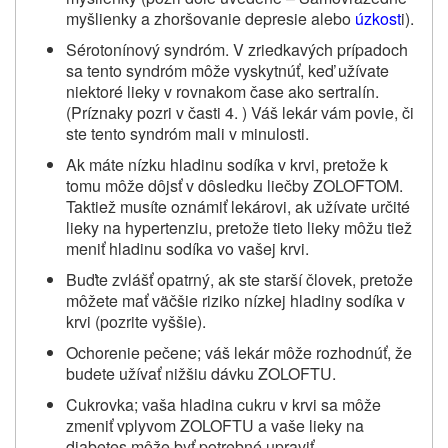
myšlienky a zhoršovanie depresie alebo
úzkost
i).
Sérotonínový syndróm. V zriedkavých prípadoch
sa tento syndróm môže vyskytnúť, keď užívate
niektoré lieky v rovnakom čase ako sertralín.
(Príznaky pozri v časti 4. ) Váš lekár vám povie, či
ste tento syndróm mali v minulosti.
Ak máte nízku hladinu sodíka v krvi, pretože k
tomu môže dôjsť v dôsledku liečby ZOLOFTOM.
Taktiež musíte oznámiť lekárovi, ak užívate určité
lieky na hypertenziu, pretože tieto lieky môžu tiež
meniť hladinu sodíka vo vašej krvi.
Buďte zvlášť opatrný, ak ste starší človek, pretože
môžete mať väčšie riziko nízkej hladiny sodíka v
krvi (pozrite vyššie).
Ochorenie pečene; váš lekár môže rozhodnúť, že
budete užívať nižšiu dávku ZOLOFTU.
Cukrovka; vaša hladina cukru v krvi sa môže
zmeniť vplyvom ZOLOFTU a vaše lieky na
diabetes môže byť potrebné upraviť.