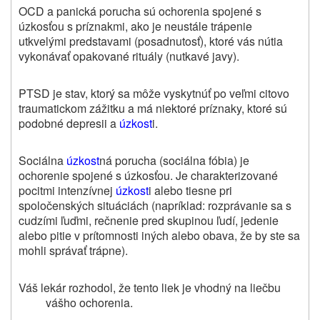
OCD a panická porucha sú ochorenia spojené s
úzkosťou s príznakmi, ako je neustále trápenie
utkvelými predstavami (posadnutosť), ktoré vás nútia
vykonávať opakované rituály (nutkavé javy).
PTSD je stav, ktorý sa môže vyskytnúť po veľmi citovo
traumatickom zážitku a má niektoré príznaky, ktoré sú
podobné depresii a
úzkost
i.
Sociálna
úzkost
ná porucha (sociálna fóbia) je
ochorenie spojené s úzkosťou. Je charakterizované
pocitmi intenzívnej
úzkost
i alebo tiesne pri
spoločenských situáciách (napríklad: rozprávanie sa s
cudzími ľuďmi, rečnenie pred skupinou ľudí, jedenie
alebo pitie v prítomnosti iných alebo obava, že by ste sa
mohli správať trápne).
Váš lekár rozhodol, že tento liek je vhodný na liečbu
vášho ochorenia.