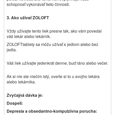
schopnosť vykonávať tieto činnosti.
3. Ako užívať ZOLOFT
Vždy užívajte
tento liek
presne tak, ako vám povedal
váš lekár
alebo lekárnik
.
ZOLOFT
tablety sa môžu užívať s jedlom alebo bez
jedla.
Váš liek užívajte jedenkrát denne, buď ráno alebo večer.
Ak si nie ste niečím istý, overte si to u svojho lekára
alebo lekárnika.
Zvyčajná dávka je:
Dospelí:
Depresia a obsedantno‑kompulzívna porucha: