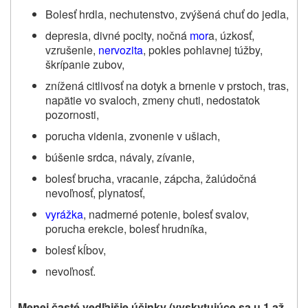
Bolesť hrdla, nechutenstvo,
zvýšená chuť do jedla,
depresia, divné pocity, nočná
mor
a, úzkosť,
vzrušenie,
nervozita
, pokles pohlavnej túžby,
škrípanie zubov,
znížená citlivosť na dotyk a brnenie v prstoch, tras,
napätie vo svaloch, zmeny chuti, nedostatok
pozornosti,
porucha videnia, zvonenie v ušiach,
búšenie srdca, návaly, zívanie,
bolesť brucha, vracanie, zápcha, žalúdočná
nevoľnosť, plynatosť,
vyrážka
, nadmerné potenie, bolesť svalov,
porucha erekcie, bolesť hrudníka,
bolesť kĺbov,
nevoľnosť
.
Menej časté vedľajšie účinky (vyskytujúce sa u 1 až