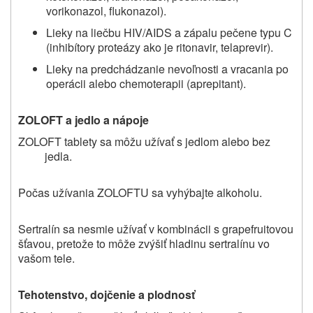
vorikonazol, flukonazol).
Lieky na liečbu HIV/AIDS a zápalu pečene typu C
(inhibítory proteázy ako je ritonavir, telaprevir).
Lieky na predchádzanie nevoľnosti a vracania po
operácii alebo chemoterapii (aprepitant).
ZOLOFT a jedlo a nápoje
ZOLOFT tablety sa môžu užívať s jedlom alebo bez
jedla.
Počas užívania ZOLOFTU
sa vyhýbajte alkoholu
.
Sertralín sa nesmie užívať v kombinácii s grapefruitovou
šťavou, pretože to môže zvýšiť hladinu sertralínu vo
vašom tele.
Tehotenstvo, dojčenie a plodnosť