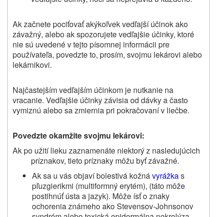
Ak začnete pociťovať akýkoľvek vedľajší účinok ako
závažný, alebo ak spozorujete vedľajšie účinky, ktoré
nie sú uvedené v tejto písomnej informácii pre
používateľa, povedzte to, prosím, svojmu
lekárovi alebo
lekárnikovi
.
Najčastejším vedľajším účinkom je nutkanie na
vracanie. Vedľajšie účinky závisia od dávky a často
vymiznú alebo sa zmiernia pri pokračovaní v liečbe.
Povedzte okamžite svojmu lekárovi:
Ak po užití lieku zaznamenáte niektorý z nasledujúcich
príznakov, tieto príznaky môžu byť závažné.
Ak sa u vás objaví bolestivá kožná
vyrážka
s
pľuzgierikmi (multiformný erytém), (táto môže
postihnúť ústa a jazyk). Môže ísť o znaky
ochorenia známeho ako Stevensov‑Johnsonov
syndróm alebo toxická epidermálna nekrolýza