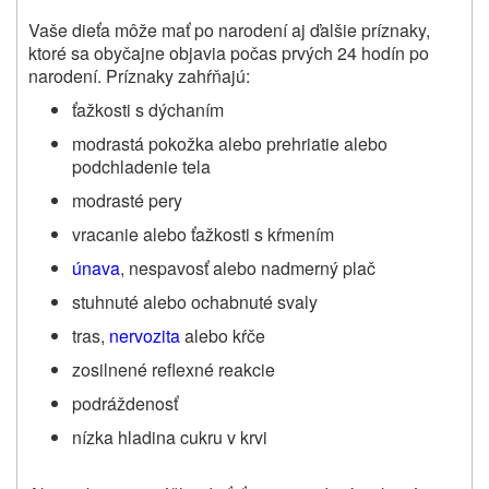
Vaše dieťa môže mať po narodení aj ďalšie príznaky,
ktoré sa obyčajne objavia počas prvých 24 hodín po
narodení. Príznaky zahŕňajú:
ťažkosti s dýchaním
modrastá pokožka alebo prehriatie alebo
podchladenie tela
modrasté pery
vracanie alebo ťažkosti s kŕmením
únava
, nespavosť alebo nadmerný plač
stuhnuté alebo ochabnuté svaly
tras,
nervozita
alebo kŕče
zosilnené reflexné reakcie
podráždenosť
nízka hladina cukru v krvi