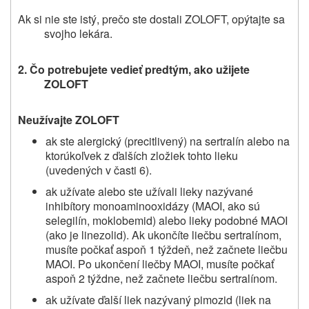
Ak si nie ste istý, prečo ste dostali ZOLOFT, opýtajte sa
svojho lekára.
2. Čo potrebujete vedieť predtým, ako užijete
ZOLOFT
Neužívajte ZOLOFT
ak ste alergický (precitlivený) na sertralín alebo na
ktorúkoľvek z ďalších zložiek tohto lieku
(uvedených v časti 6).
ak užívate alebo ste užívali lieky nazývané
inhibítory monoaminooxidázy (MAOI, ako sú
selegilín, moklobemid) alebo lieky podobné MAOI
(ako je linezolid). Ak ukončíte liečbu sertralínom,
musíte počkať aspoň 1 týždeň, než začnete liečbu
MAOI. Po ukončení liečby MAOI, musíte počkať
aspoň 2 týždne, než začnete liečbu sertralínom.
ak užívate ďalší liek nazývaný pimozid (liek na