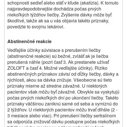
schopnosti sedieť alebo stáť v kľude (akatízia). K tomuto
najpravdepodobnejšie dochádza počas prvých
niekoľkých týždňov liečby. Zvýšenie dávky môže byť
škodlivé, takže ak sa u vás objavia takéto príznaky,
povedzte to svojmu lekárovi.
Abstinenčné reakcie
Vedľajšie účinky súvisiace s prerušením liečby
(abstinenčné reakcie) sú bežné, zvlášť ak je liečba
prerušená náhle (pozri časť 3. Ak prestanete užívať
ZOLOFT a časť 4. Možné vedľajšie účinky). Riziko
abstinenčných príznakov závisí od dĺžky liečby, dávky a
rýchlosti, akou sa dávka znižuje. Všeobecne sú tieto
príznaky mierne až stredne závažné. U niektorých
pacientov však môžu byť závažné. Obvykle sa vyskytujú
počas prvých niekoľkých dní po ukončení liečby. Takéto
príznaky väčšinou zaniknú samé od seba a vymiznú do
2 týždňov. U niektorých pacientov môžu trvať dlhšie (2 ‑
3 mesiace alebo viac). Pri prerušení liečby sertralínom
sa odporúča znižovať dávku postupne počas niekoľkých