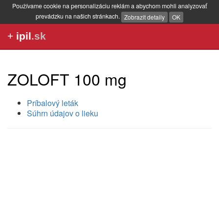
Používame cookie na personalizáciu reklám a abychom mohli analyzovať
prevádzku na našich stránkach.
Zobrazit detaily
OK
+
ipil
.sk
ZOLOFT 100 mg
Príbalový leták
Súhrn údajov o lieku