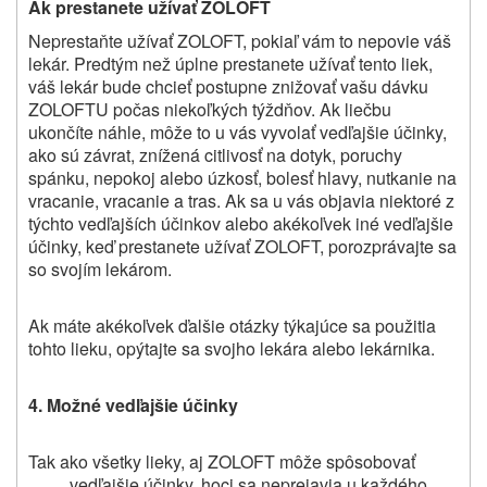
Ak prestanete užívať ZOLOFT
Neprestaňte užívať ZOLOFT, pokiaľ vám to nepovie váš
lekár. Predtým než úplne prestanete užívať tento liek,
váš lekár bude chcieť postupne znižovať vašu dávku
ZOLOFTU počas niekoľkých týždňov. Ak liečbu
ukončíte náhle, môže to u vás vyvolať vedľajšie účinky,
ako sú závrat, znížená citlivosť na dotyk, poruchy
spánku, nepokoj alebo úzkosť, bolesť hlavy, nutkanie na
vracanie, vracanie a tras. Ak sa u vás objavia niektoré z
týchto vedľajších účinkov alebo akékoľvek iné vedľajšie
účinky, keď prestanete užívať ZOLOFT, porozprávajte sa
so svojím lekárom.
Ak máte akékoľvek ďalšie otázky týkajúce sa použitia
tohto lieku, opýtajte sa svojho lekára alebo lekárnika.
4. Možné vedľajšie účinky
Tak ako všetky lieky, aj ZOLOFT môže spôsobovať
vedľajšie účinky, hoci sa neprejavia u každého.