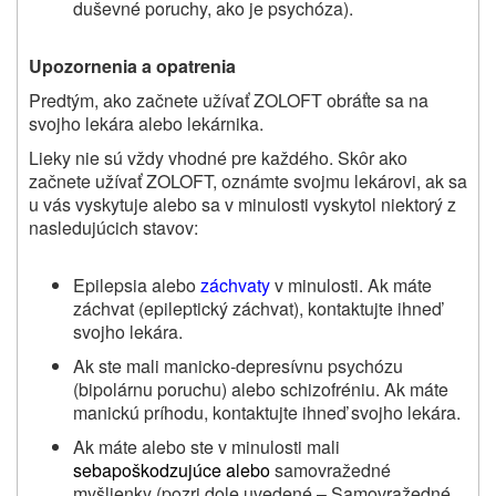
duševné poruchy, ako je psychóza).
Upozornenia a opatrenia
Predtým,
ako začnete užívať ZOLOFT
obráťte sa na
svojho lekára alebo lekárnika.
Lieky nie sú vždy vhodné pre každého. Skôr ako
začnete užívať ZOLOFT, oznámte svojmu lekárovi, ak sa
u vás vyskytuje alebo sa v minulosti vyskytol niektorý z
nasledujúcich stavov:
Epilepsia alebo
záchvaty
v minulosti. Ak máte
záchvat (epileptický záchvat), kontaktujte ihneď
svojho lekára.
Ak ste mali manicko‑depresívnu psychózu
(bipolárnu poruchu) alebo schizofréniu. Ak máte
manickú príhodu, kontaktujte ihneď svojho lekára.
Ak máte alebo ste v minulosti mali
sebapoškodzujúce alebo
samovražedné
myšlienky (pozri dole uvedené – Samovražedné