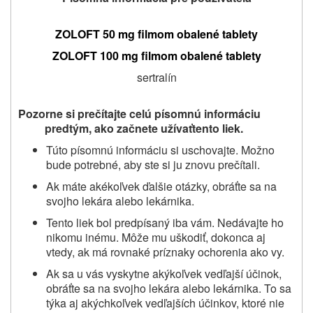
ZOLOFT
50 mg filmom obalené tablety
ZOLOFT
100 mg filmom obalené tablety
sertralín
Pozorne si prečítajte celú písomnú informáciu
predtým, ako začnete užívať
tento liek.
Túto písomnú informáciu si uschovajte. Možno
bude potrebné, aby ste si ju znovu prečítali.
Ak máte akékoľvek ďalšie otázky, obráťte sa na
svojho lekára alebo lekárnika.
Tento liek bol predpísaný iba vám. Nedávajte ho
nikomu inému. Môže mu uškodiť, dokonca aj
vtedy, ak má rovnaké príznaky ochorenia ako vy.
Ak sa u vás vyskytne akýkoľvek vedľajší účinok,
obráťte sa na svojho lekára alebo lekárnika. To sa
týka aj akýchkoľvek vedľajších účinkov, ktoré nie