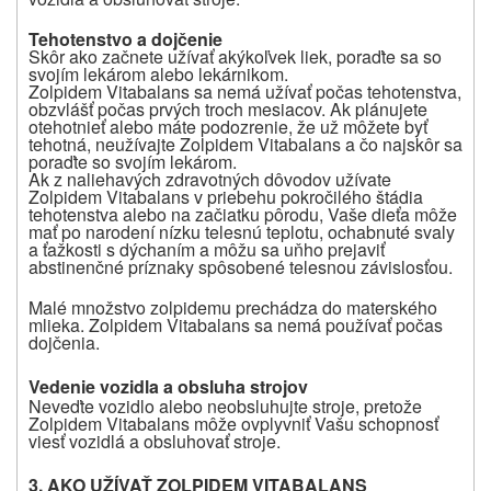
Tehotenstvo a
dojčenie
Skôr ako začnete užívať akýkoľvek liek, poraďte sa so
svojím lekárom alebo lekárnikom.
Zolpidem Vitabalans sa nemá užívať počas tehotenstva,
obzvlášť počas prvých troch mesiacov. Ak plánujete
otehotnieť alebo máte podozrenie, že už môžete byť
tehotná, neužívajte Zolpidem Vitabalans a čo najskôr sa
poraďte so svojím lekárom.
Ak z naliehavých zdravotných dôvodov užívate
Zolpidem Vitabalans v priebehu pokročilého štádia
tehotenstva alebo na začiatku pôrodu, Vaše dieťa môže
mať po narodení nízku telesnú teplotu, ochabnuté svaly
a ťažkosti s dýchaním a môžu sa uňho prejaviť
abstinenčné príznaky spôsobené telesnou závislosťou.
Malé množstvo zolpidemu prechádza do materského
mlieka. Zolpidem Vitabalans sa nemá používať počas
dojčenia.
Vedenie vozidla a obsluha strojov
Neveďte vozidlo alebo neobsluhujte stroje, pretože
Zolpidem Vitabalans môže ovplyvniť Vašu schopnosť
viesť vozidlá a obsluhovať stroje.
3. AKO UŽÍVAŤ ZOLPIDEM VITABALANS