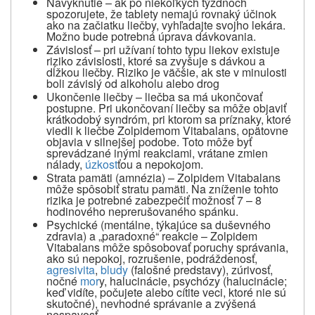
Navyknutie – ak po niekoľkých týždňoch
spozorujete, že tablety nemajú rovnaký účinok
ako na začiatku liečby, vyhľadajte svojho lekára.
Možno bude potrebná úprava dávkovania.
Závislosť – pri užívaní tohto typu liekov existuje
riziko závislosti, ktoré sa zvyšuje s
dávkou a
dĺžkou liečby. Riziko je väčšie, ak ste v
minulosti
boli závislý od alkoholu alebo drog
Ukončenie liečby – liečba sa má ukončovať
postupne. Pri ukončovaní liečby sa môže objaviť
krátkodobý syndróm, pri ktorom sa príznaky, ktoré
viedli k
liečbe Zolpidemom Vitabalans, opätovne
objavia v silnejšej podobe. Toto môže byť
sprevádzané inými reakciami, vrátane zmien
nálady,
úzkost
ťou a
nepokojom.
Strata pamäti (amnézia) – Zolpidem Vitabalans
môže spôsobiť stratu pamäti. Na zníženie tohto
rizika je potrebné zabezpečiť možnosť 7
–
8
hodinového neprerušovaného spánku.
Psychické (mentálne, týkajúce sa duševného
zdravia) a
„paradoxné“ reakcie – Zolpidem
Vitabalans môže spôsobovať poruchy správania,
ako sú nepokoj, rozrušenie, podráždenosť,
agresivita
,
bludy
(falošné predstavy), zúrivosť,
nočné
mor
y, halucinácie, psychózy (halucinácie;
keď vidíte, počujete alebo cítite veci, ktoré nie sú
skutočné), nevhodné správanie a
zvýšená
nespavosť.