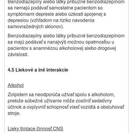
Benzodiazepíny alebo látky príbuzné benzodiazepínom
sa nemajú podávať samostatne pacientom so
symptómami depresie alebo úzkosti spojenej s
depresiou (vzhľadom na riziko navodenia
samovražedných sklonov).
Benzodiazepíny alebo látky príbuzné benzodiazepínom
sa majú podávať s nanajvýš možnou opatrnosťou u
pacientov s anamnézou alkoholovej alebo drogovej
závislosti.
4.5 Liekové a
iné interakcie
Alkohol
Zolpidem sa neodporúča užívať spolu s alkoholom,
pretože súbežné užívanie môže zosilniť sedatívny
účinok a ovplyvniť schopnosť viesť vozidlá a obsluhovať
stroje.
Lieky tlmiace činnosť CNS