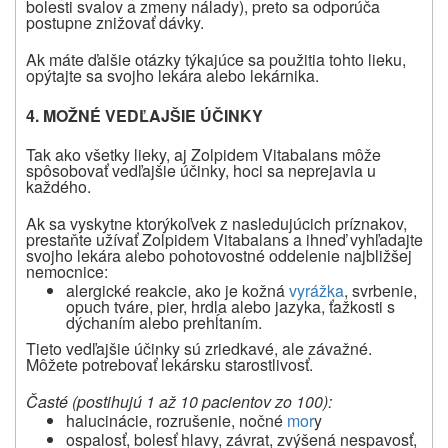
bolesti svalov a zmeny nálady), preto sa odporúča
postupne znižovať dávky.
Ak máte ďalšie otázky týkajúce sa použitia tohto lieku,
opýtajte sa svojho lekára alebo lekárnika.
4. MOŽNÉ VEDĽAJŠIE ÚČINKY
Tak ako všetky lieky, aj Zolpidem Vitabalans môže
spôsobovať vedľajšie účinky, hoci sa neprejavia u
každého.
Ak sa vyskytne ktorýkoľvek z nasledujúcich príznakov,
prestaňte užívať Zolpidem Vitabalans a ihneď vyhľadajte
svojho lekára alebo pohotovostné oddelenie najbližšej
nemocnice:
alergické reakcie, ako je kožná
vyrážka
, svrbenie,
opuch tváre, pier, hrdla alebo jazyka, ťažkosti s
dýchaním alebo prehĺtaním.
Tieto vedľajšie účinky sú zriedkavé, ale závažné.
Môžete potrebovať lekársku starostlivosť.
Časté (postihujú
1 až 10
pacientov zo 100):
halucinácie, rozrušenie, nočné
mor
y
ospalosť, bolesť hlavy, závrat, zvýšená nespavosť,