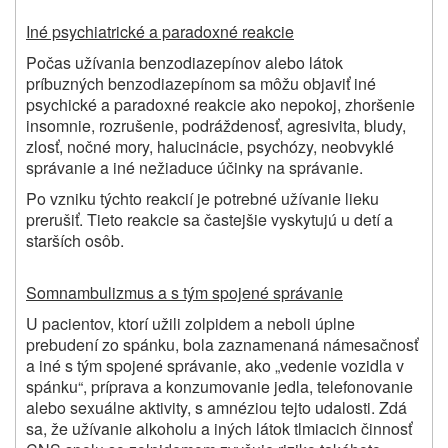
Iné psychiatrické a paradoxné reakcie
Počas užívania benzodiazepínov alebo látok
príbuzných benzodiazepínom sa môžu objaviť iné
psychické a paradoxné reakcie ako nepokoj, zhoršenie
insomnie, rozrušenie, podráždenosť, agresivita, bludy,
zlosť, nočné mory, halucinácie, psychózy, neobvyklé
správanie a iné nežiaduce účinky na správanie.
Po vzniku týchto reakcií je potrebné užívanie lieku
prerušiť. Tieto reakcie sa častejšie vyskytujú u detí a
starších osôb.
Somnambulizmus a s tým spojené správanie
U pacientov, ktorí užili zolpidem a neboli úplne
prebudení zo spánku, bola zaznamenaná námesačnosť
a iné s tým spojené správanie, ako „vedenie vozidla v
spánku“, príprava a konzumovanie jedla, telefonovanie
alebo sexuálne aktivity, s amnéziou tejto udalosti. Zdá
sa, že užívanie alkoholu a iných látok tlmiacich činnosť