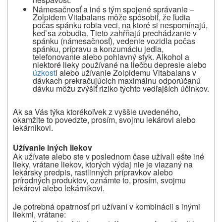
Námesačnosť a iné s tým spojené správanie –
Zolpidem Vitabalans môže spôsobiť, že ľudia
počas spánku robia veci, na ktoré si nespomínajú,
keď sa zobudia. Tieto zahŕňajú prechádzanie v
spánku (námesačnosť), vedenie vozidla počas
spánku, prípravu a konzumáciu jedla,
telefonovanie alebo pohlavný styk. Alkohol a
niektoré lieky používané na liečbu depresie alebo
úzkost
i alebo užívanie Zolpidemu Vitabalans v
dávkach prekračujúcich maximálnu odporúčanú
dávku môžu zvýšiť riziko týchto vedľajších účinkov.
Ak sa Vás týka ktorékoľvek z vyššie uvedeného,
okamžite to povedzte, prosím, svojmu lekárovi alebo
lekárnikovi.
Užívanie iných liekov
Ak užívate alebo ste v poslednom čase užívali ešte iné
lieky, vrátane liekov, ktorých výdaj nie je viazaný na
lekársky predpis, rastlinných prípravkov alebo
prírodných produktov, oznámte to, prosím, svojmu
lekárovi alebo lekárnikovi.
Je potrebná opatrnosť pri užívaní v kombinácii s inými
liekmi, vrátane: