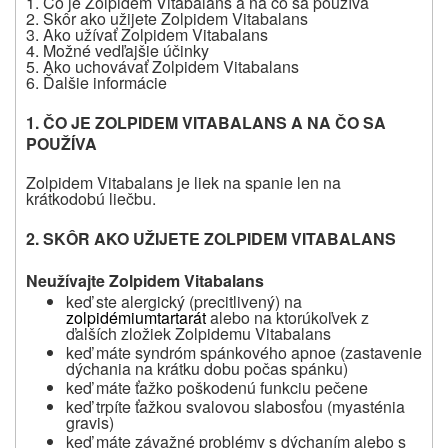
1. Čo je Zolpidem Vitabalans a na čo sa používa
2. Skôr ako užijete Zolpidem Vitabalans
3. Ako užívať Zolpidem Vitabalans
4. Možné vedľajšie účinky
5. Ako uchovávať Zolpidem Vitabalans
6. Ďalšie informácie
1. ČO JE ZOLPIDEM VITABALANS A NA ČO SA
POUŽÍVA
Zolpidem Vitabalans je liek na spanie len na
krátkodobú liečbu.
2. SKÔR AKO UŽIJETE ZOLPIDEM VITABALANS
Neužívajte Zolpidem Vitabalans
keď ste alergický (precitlivený) na
zolpidémiumtartarát
alebo na ktorúkoľvek z
ďalších zložiek Zolpidemu Vitabalans
keď máte syndróm spánkového apnoe (
zastavenie
dýchania na krátku dobu počas spánku)
keď máte ťažko poškodenú funkciu pečene
keď trpíte ťažkou svalovou slabosťou (myasténia
gravis)
keď máte závažné problémy s dýchaním alebo s