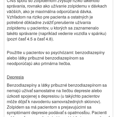
CNS spolu so zolpidemom zvyšuje riziko takéhoto
správania, rovnako ako užívanie zolpidemu v dávkach
väčších, ako je maximálna odporúčaná dávka.
Vzhľadom na riziko pre pacienta a ostatných je
potrebné dôkladne zvážiť prerušenie užívania
zolpidemu u pacientov, u ktorých sa zaznamenalo
takéto správanie (napríklad vedenie vozidla v spánku)
(pozri časť 4.5 a časť 4.8).
Použitie u pacientov so psychózami:
benzodiazepíny
alebo látky príbuzné benzodiazepínom sa
neodporúčajú ako primárna liečba.
Depresia
Benzodiazepíny a látky príbuzné benzodiazepínom sa
nemajú užívať samostatne na liečbu depresie alebo
úzkosti spojenej s depresiou (u takýchto pacientov
môže dôjsť k navodeniu samovražedných sklonov).
Zolpidem sa má pacientom s prejavujúcimi sa
symptómami depresie podávať s opatrnosťou. Pacienti