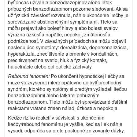
byť počas užívania benzodiazepínov alebo látok
príbuzných benzodiazepínom pozorne sledovaní. Ak sa
už fyzická závislosť rozvinula, náhle ukončenie liečby je
sprevádzané abstinenčnými symptómami. Tieto sa
môžu prejaviť ako bolesť hlavy alebo bolesti svalov,
výrazná úzkosť a napätie, nepokoj, zmätenosť a
podráždenosť. V závažných prípadoch sa môžu objaviť
nasledujúce symptómy: derealizácia, depersonalizácia,
hyperakúzia, znecitlivenie a brnenie v končatinách,
precitlivenosť na svetlo, hluk a fyzický kontakt,
halucinácie alebo epileptické záchvaty.
Rebound fenomén:
Po ukončení hypnotickej liečby sa
môže vo zvýšenej miere opätovne objaviť prechodný
syndróm, ktorého symptómy si predtým vyžiadali liečbu
benzodiazepínmi alebo látkami príbuznými
benzodiazepínom. Tieto môžu byť sprevádzané ďalšími
reakciami vrátane zmien nálad, úzkosti a nepokoja.
Keďže riziko reakcií v súvislosti s ukončením
liečby/rebound fenoménu je vyššie, keď sa liek náhle
vysadí, odporúča sa preto postupné znižovanie dávky.