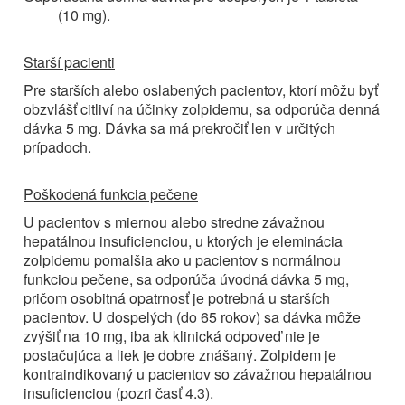
(10 mg).
Starší pacienti
Pre starších alebo oslabených pacientov, ktorí môžu byť
obzvlášť citliví na účinky zolpidemu, sa odporúča denná
dávka 5 mg. Dávka sa má prekročiť len v určitých
prípadoch.
Poškodená funkcia pečene
U pacientov s miernou alebo stredne závažnou
hepatálnou insuficienciou, u ktorých je eleminácia
zolpidemu pomalšia ako u pacientov s normálnou
funkciou pečene, sa odporúča úvodná dávka 5 mg,
pričom osobitná opatrnosť je potrebná u starších
pacientov. U dospelých (do 65 rokov) sa dávka môže
zvýšiť na 10 mg, iba ak klinická odpoveď nie je
postačujúca a liek je dobre znášaný. Zolpidem je
kontraindikovaný u pacientov so závažnou hepatálnou
insuficienciou (pozri časť 4.3).