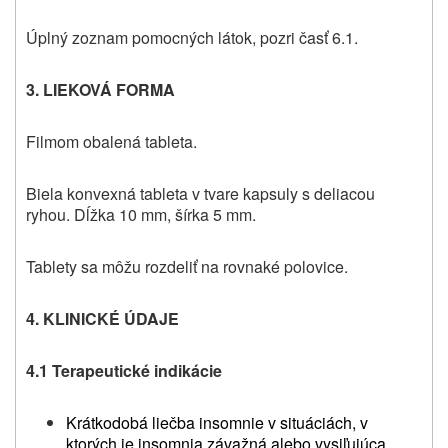
Úplný zoznam pomocných látok, pozri časť 6.1.
3. LIEKOVÁ FORMA
Filmom obalená tableta.
Biela konvexná tableta v tvare kapsuly s deliacou
ryhou. Dĺžka 10 mm, šírka 5 mm.
Tablety sa môžu rozdeliť na rovnaké polovice.
4. KLINICKÉ ÚDAJE
4.1 Terapeutické indikácie
Krátkodobá liečba insomnie v
situáciách, v
ktorých je insomnia závažná alebo vysiľujúca