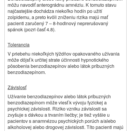
môžu navodiť anterográdnu amnéziu. K tomuto stavu
najčastejšie dochádza niekoľko hodín po užití
zolpidemu, a preto kvôli zníženiu rizika majú mať
pacienti zaručený 7 – 8-hodinový neprerušovaný
spánok (pozri časť 4.8).
Tolerancia
V priebehu niekoľkých týždňov opakovaného užívania
môže dôjsť k určitej strate účinnosti hypnotického
pôsobenia benzodiazepínov alebo látok príbuzných
benzodiazepínom.
Závislosť
Užívanie benzodiazepínov alebo látok príbuzných
benzodiazepínom môže viesť k vývoju fyzickej a
psychickej závislosti. Riziko vzniku závislosti sa
zvyšuje s dávkou a trvaním liečby; je tiež vyššie u
pacientov s anamnézou psychických porúch a/alebo
alkoholovej alebo drogovej závislosti. Títo pacienti majú