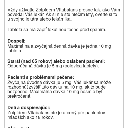
Vždy užívajte Zolpidem Vitabalans presne tak, ako Vám
povedal Váš lekár. Ak si nie ste niečím istý, overte si to
u svojho lekára alebo lekárnika.
Tableta sa má zapiť tekutinou tesne pred spaním.
Dospelí:
Maximálna a zvyčajná denná dávka je jedna 10 mg
tableta.
Starší (nad 65
rokov) alebo oslabení pacienti:
Odporúčaná dávka je 5
mg (polovica tablety).
Pacienti s problémami pečene:
Zvyčajná úvodná dávka je 5
mg.
Váš lekár sa môže
rozhodnúť zvýšiť túto dávku na 10 mg, ak to bude
bezpečné. Maximálna dávka 10 mg nesmie byť
prekročená.
Deti a dospievajúci:
Zolpidem Vitabalans nie je určený pre pacientov
mladších ako 18 rokov.