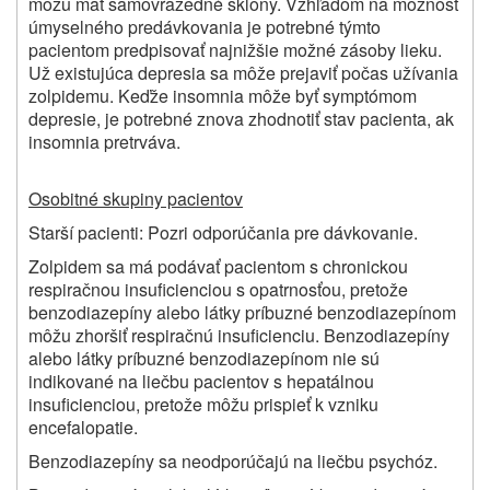
môžu mať samovražedné sklony. Vzhľadom na možnosť
úmyselného predávkovania je potrebné týmto
pacientom predpisovať najnižšie možné zásoby lieku.
Už existujúca depresia sa môže prejaviť počas užívania
zolpidemu. Keďže insomnia môže byť symptómom
depresie, je potrebné znova zhodnotiť stav pacienta, ak
insomnia pretrváva.
Osobitné skupiny pacientov
Starší pacienti: Pozri odporúčania pre dávkovanie.
Zolpidem sa má podávať pacientom s chronickou
respiračnou insuficienciou s opatrnosťou, pretože
benzodiazepíny alebo látky príbuzné benzodiazepínom
môžu zhoršiť respiračnú insuficienciu. Benzodiazepíny
alebo látky príbuzné benzodiazepínom nie sú
indikované na liečbu pacientov s hepatálnou
insuficienciou, pretože môžu prispieť k vzniku
encefalopatie.
Benzodiazepíny sa neodporúčajú na liečbu psychóz.