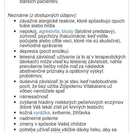
starších pacientov.
Neznáme (z
dostupných údajov):
závažné alergické reakcie, ktoré spôsobujú opuch
tváre alebo hrdla
nepokoj,
agresivita
,
bludy
(falošné predstavy),
zúrivosť, psychózy (halucinácie; keď vidíte,
počujete alebo cítite veci, ktoré nie sú skutočné),
nevhodné správanie
depresia (pocit smútku)
telesná závislosť: užívanie (a to aj v terapeutických
dávkach) môže viesť ku telesnej závislosti, náhle
prerušenie liečby môže mať za následok
abstinenčné príznaky a opätovný výskyt
problémov.
duševná závislosť: to je stav, keď nadobudnete
pocit, že bez užitia Zolpidemu Vitabalans už
vôbec nemôžete spať
námesačnosť
zvýšené hladiny niektorých pečeňových enzýmov
(ktoré Váš lekár zistí pri krvných testoch)
kožná
vyrážka
, svrbenie, žihľavka
nadmerné potenie
zmeny v spôsobe Vašej chôdze
potreba užívať stále väčšie dávky lieku, aby sa