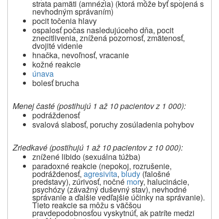
strata pamäti (amnézia) (ktorá môže byť spojená s
nevhodným správaním)
pocit točenia hlavy
ospalosť počas nasledujúceho dňa, pocit
znecitlivenia, znížená pozornosť, zmätenosť,
dvojité videnie
hnačka, nevoľnosť, vracanie
kožné reakcie
únava
bolesť brucha
Menej časté (postihujú
1 až 10
pacientov z 1 000):
podráždenosť
svalová slabosť, poruchy zosúladenia pohybov
Zriedkavé (postihujú
1 až 10
pacientov z 10 000):
znížené libido (sexuálna túžba)
paradoxné reakcie (nepokoj, rozrušenie,
podráždenosť,
agresivita
,
bludy
(falošné
predstavy), zúrivosť, nočné
mor
y, halucinácie,
psychózy (závažný duševný stav), nevhodné
správanie a ďalšie vedľajšie účinky na správanie).
Tieto reakcie sa môžu s väčšou
pravdepodobnosťou vyskytnúť, ak patríte medzi