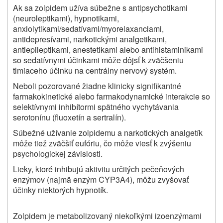
Ak sa zolpidem užíva súbežne s antipsychotikami
(neuroleptikami), hypnotikami,
anxiolytikami/sedatívami/myorelaxanciami,
antidepresívami, narkotickými analgetikami,
antiepileptikami, anestetikami alebo antihistaminikami
so sedatívnymi účinkami môže dôjsť k zväčšeniu
tlmiaceho účinku na centrálny nervový systém.
Neboli pozorované žiadne klinicky signifikantné
farmakokinetické alebo farmakodynamické interakcie so
selektívnymi inhibítormi spätného vychytávania
serotonínu (fluoxetín a sertralín).
Súbežné užívanie zolpidemu a narkotických analgetík
môže tiež zväčšiť eufóriu, čo môže viesť k zvýšeniu
psychologickej závislosti.
Lieky, ktoré inhibujú aktivitu určitých pečeňových
enzýmov (najmä enzým CYP3A4), môžu zvyšovať
účinky niektorých hypnotík.
Zolpidem je metabolizovaný niekoľkými izoenzýmami