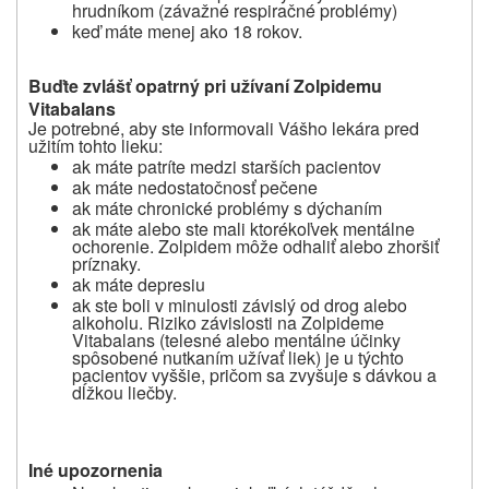
hrudníkom (závažné respiračné problémy)
keď máte menej ako 18
rokov.
Buďte zvlášť opatrný pri užívaní Zolpidemu
Vitabalans
Je potrebné, aby ste informovali Vášho lekára pred
užitím tohto lieku:
ak máte patríte medzi starších pacientov
ak máte nedostatočnosť pečene
ak máte chronické problémy s dýchaním
ak máte alebo ste mali ktorékoľvek mentálne
ochorenie. Zolpidem môže odhaliť alebo zhoršiť
príznaky.
ak máte depresiu
ak ste boli v minulosti závislý od drog alebo
alkoholu. Riziko závislosti na Zolpideme
Vitabalans (telesné alebo mentálne účinky
spôsobené nutkaním užívať liek) je u
týchto
pacientov vyššie, pričom sa zvyšuje s
dávkou a
dĺžkou liečby.
Iné upozornenia