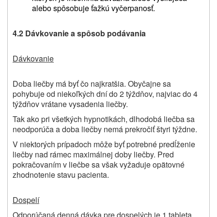
alebo spôsobuje ťažkú vyčerpanosť.
4.2 Dávkovanie a
spôsob podávania
Dávkovanie
Doba liečby má byť čo najkratšia. Obyčajne sa
pohybuje od niekoľkých dní do 2
týždňov, najviac do 4
týždňov vrátane vysadenia liečby.
Tak ako pri všetkých hypnotikách, dlhodobá liečba sa
neodporúča a doba liečby nemá prekročiť štyri týždne.
V niektorých prípadoch môže byť potrebné predĺženie
liečby nad rámec maximálnej doby liečby. Pred
pokračovaním v liečbe sa však vyžaduje opätovné
zhodnotenie stavu pacienta.
Dospelí
Odporúčaná denná dávka pre dospelých je 1 tableta