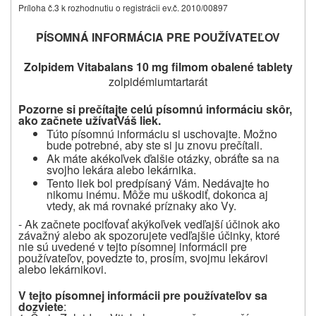
Príloha č.3 k rozhodnutiu o registrácii ev.č. 2010/00897
PÍSOMNÁ INFORMÁCIA PRE POUŽÍVATEĽOV
Zolpidem Vitabalans 10
mg filmom obalené tablety
zolpidémiumtartarát
Pozorne si prečítajte celú písomnú informáciu skôr,
ako začnete užívať
Váš liek.
Túto písomnú informáciu si uschovajte. Možno
bude potrebné, aby ste si ju znovu prečítali.
Ak máte akékoľvek ďalšie otázky, obráťte sa na
svojho lekára alebo lekárnika.
Tento liek bol predpísaný Vám. Nedávajte ho
nikomu inému. Môže mu uškodiť, dokonca aj
vtedy, ak má rovnaké príznaky ako Vy.
- Ak začnete pociťovať akýkoľvek vedľajší účinok ako
závažný alebo ak spozorujete vedľajšie účinky, ktoré
nie sú uvedené v tejto písomnej informácii pre
používateľov, povedzte to, prosím, svojmu lekárovi
alebo lekárnikovi.
V tejto písomnej informácii pre používateľov sa
dozviete
: