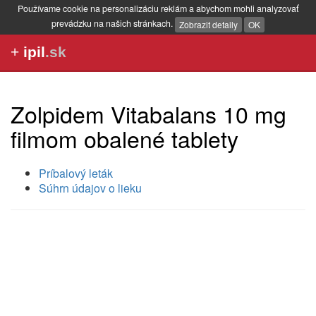
Používame cookie na personalizáciu reklám a abychom mohli analyzovať
prevádzku na našich stránkach.
Zobrazit detaily
OK
+
ipil
.sk
Zolpidem Vitabalans 10 mg
filmom obalené tablety
Príbalový leták
Súhrn údajov o lieku