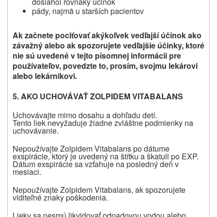
dosiahol rovnaký účinok
pády, najmä u starších pacientov
Ak začnete pociťovať akýkoľvek vedľajší účinok ako
závažný alebo ak spozorujete vedľajšie účinky, ktoré
nie sú uvedené v tejto písomnej informácii pre
používateľov, povedzte to, prosím, svojmu lekárovi
alebo lekárnikovi.
5. AKO UCHOVÁVAŤ ZOLPIDEM VITABALANS
Uchovávajte mimo dosahu a dohľadu detí.
Tento liek nevyžaduje žiadne zvláštne podmienky na
uchovávanie.
Nepoužívajte Zolpidem Vitabalans po dátume
exspirácie, ktorý je uvedený na štítku a škatuli po EXP.
Dátum exspirácie sa vzťahuje na posledný deň v
mesiaci.
Nepoužívajte Zolpidem Vitabalans, ak spozorujete
viditeľné znaky poškodenia.
Lieky sa nesmú likvidovať odpadovou vodou alebo