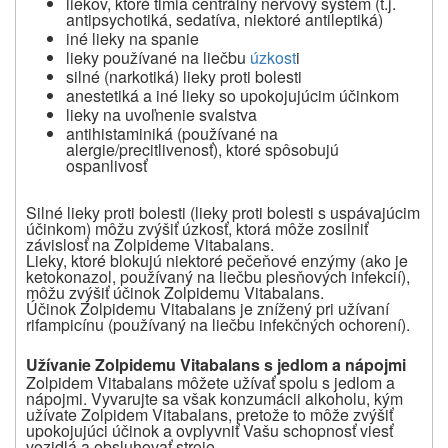
liekov, ktoré tlmia centrálny nervový systém (t.j.
antipsychotiká, sedatíva, niektoré antileptiká)
iné lieky na spanie
lieky používané na liečbu
úzkost
i
silné (narkotiká) lieky proti bolesti
anestetiká a iné lieky so upokojujúcim účinkom
lieky na uvoľnenie svalstva
antihistaminiká (používané na
alergie/precitlivenosť), ktoré spôsobujú
ospanlivosť
Silné lieky proti bolesti (lieky proti bolesti s uspávajúcim
účinkom) môžu zvýšiť úzkosť, ktorá môže zosilniť
závislosť na Zolpideme Vitabalans.
Lieky, ktoré blokujú niektoré pečeňové enzýmy (ako je
ketokonazol, používaný
na liečbu plesňových infekcií)
,
môžu zvýšiť účinok Zolpidemu Vitabalans.
Účinok Zolpidemu Vitabalans je znížený pri užívaní
rifampicínu (používaný na liečbu infekčných ochorení).
Užívanie Zolpidemu Vitabalans s jedlom a nápojmi
Zolpidem Vitabalans môžete užívať spolu s jedlom a
nápojmi. Vyvarujte sa však konzumácii alkoholu, kým
užívate Zolpidem Vitabalans, pretože to môže zvýšiť
upokojujúci účinok a ovplyvniť Vašu schopnosť viesť
vozidlá a obsluhovať stroje.