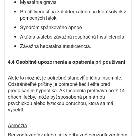
Myasténia gravis
Precitlivenosť na zolpidem alebo na ktorúkoľvek z
pomocných látok
Syndróm spánkového apnoe
Akútna a/alebo závažná respiračná insuficiencia
Závažná hepatálna insuficiencia.
4.4 Osobitné upozornenia a opatrenia pri používaní
Ak je to možné, je potrebné stanoviť príčinu insomnie.
Odstrániteľné príčiny je potrebné liečiť ešte pred
predpísaním hypnotika. Ak insomnia pretrváva po 7-14
dňoch liečby, môže byť spôsobená primárnou
psychickou alebo fyzickou poruchou, ktorá sa má
vyšetriť.
Amnézia
Benzodiazepíny alebo látky príbuzné benzodiazepínom