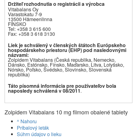
Držiteľ rozhodnutia o registrácii a výrobca
Vitabalans Oy
Varastokatu 7-9
13500 Hämeenlinna
FÍNSKO
Tel: +358
3
615 600
Fax: +358
3
618
3130
Liek je schválený v
členských štátoch Európskeho
hospodárskeho priestoru (EHP) pod nasledovnými
názvami:
Zolpidem Vitabalans (Česká republika, Nemecko,
Dánsko, Estónsko, Fínsko, Maďarsko, Litva, Lotyšsko,
Nórsko, Poľsko, Švédsko, Slovinsko, Slovenská
republika)
Táto písomná informácia pre používateľov bola
naposledy schválená v 08/2011
.
Zolpidem Vitabalans 10 mg filmom obalené tablety
^ Nahoru
Príbalový leták
Súhrn údajov o lieku