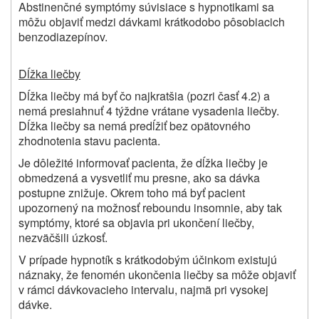
Abstinenčné symptómy súvisiace s hypnotikami sa
môžu objaviť medzi dávkami krátkodobo pôsobiacich
benzodiazepínov.
Dĺžka liečby
Dĺžka liečby má byť čo najkratšia (pozri časť
4.2) a
nemá presiahnuť 4
týždne vrátane vysadenia liečby.
Dĺžka liečby sa nemá predĺžiť bez opätovného
zhodnotenia stavu pacienta.
Je dôležité informovať pacienta, že dĺžka liečby je
obmedzená a vysvetliť mu presne, ako sa dávka
postupne znižuje. Okrem toho má byť pacient
upozornený na možnosť reboundu insomnie, aby tak
symptómy, ktoré sa objavia pri ukončení liečby,
nezväčšili úzkosť.
V prípade hypnotík s krátkodobým účinkom existujú
náznaky, že fenomén ukončenia liečby sa môže objaviť
v rámci dávkovacieho intervalu, najmä pri vysokej
dávke.