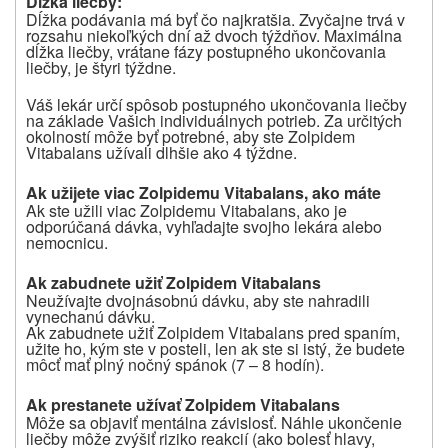
Dĺžka liečby:
Dĺžka podávania má byť čo najkratšia. Zvyčajne trvá v
rozsahu niekoľkých dní až dvoch týždňov. Maximálna
dĺžka liečby, vrátane fázy postupného ukončovania
liečby, je štyri týždne.
Váš lekár určí spôsob postupného ukončovania liečby
na základe Vašich individuálnych potrieb. Za určitých
okolností môže byť potrebné, aby ste Zolpidem
Vitabalans užívali dlhšie ako 4 týždne.
Ak užijete viac Zolpidemu Vitabalans, ako máte
Ak ste užili viac Zolpidemu Vitabalans, ako je
odporúčaná dávka,
vyhľadajte svojho lekára alebo
nemocnicu.
Ak zabudnete užiť Zolpidem Vitabalans
Neužívajte dvojnásobnú dávku, aby ste nahradili
vynechanú dávku.
Ak zabudnete užiť Zolpidem Vitabalans pred spaním,
užite ho, kým ste v posteli, len ak ste si istý, že budete
môcť mať plný nočný spánok (7
–
8
hodín).
Ak prestanete užívať Zolpidem Vitabalans
Môže sa objaviť mentálna závislosť. Náhle ukončenie
liečby môže zvýšiť riziko reakcií (ako bolesť hlavy,