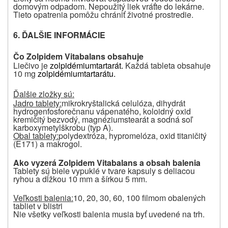
domovým odpadom. Nepoužitý liek vráťte do lekárne.
Tieto opatrenia pomôžu chrániť životné prostredie.
6. ĎALŠIE INFORMÁCIE
Čo Zolpidem Vitabalans obsahuje
Liečivo je
zolpidémiumtartarát.
Každá tableta obsahuje
10 mg
zolpidémiumtartarátu.
Ďalšie zložky sú:
Jadro tablety:
mikrokryštalická celulóza, dihydrát
hydrogenfosforečnanu vápenatého, koloidný oxid
kremičitý bezvodý, magnéziumstearát a sodná soľ
karboxymetylškrobu (typ A).
Obal tablety:
polydextróza, hypromelóza, oxid titaničitý
(E171) a makrogol.
Ako vyzerá Zolpidem Vitabalans a
obsah balenia
Tablety sú biele vypuklé v tvare kapsuly s deliacou
ryhou a dĺžkou 10 mm a šírkou 5 mm.
Veľkosti balenia:
10, 20, 30, 60, 100 filmom obalených
tabliet v blistri
Nie všetky veľkosti balenia musia byť uvedené na trh.