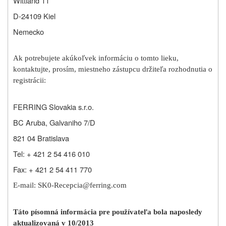
Wittland 11
D-24109 Kiel
Nemecko
Ak potrebujete akúkoľvek informáciu o tomto lieku,
kontaktujte, prosím, miestneho zástupcu držiteľa rozhodnutia o
registrácii:
FERRING Slovakia s.r.o.
BC Aruba, Galvaniho 7/D
821 04 Bratislava
Tel: + 421 2 54 416 010
Fax: + 421 2 54 411 770
E-mail: SK0-Recepcia
@ferring.com
Táto písomná informácia pre používateľa bola naposledy
aktualizovaná v 10/2013