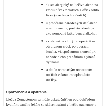
ak ste alergický na liečivo alebo na
ktorúkoľvek z ďalších zložiek tohto
lieku (uvedených v časti 6).
u predčasne narodených detí alebo
novorodencov, pretože obsahuje
ako pomocnú látku benzylalkohol.
ak ste vážne chorý po operácii na
otvorenom srdci, po operácii
brucha, viacpočetnom zranení pri
nehode alebo pri náhlom zlyhaní
dýchania.
u detí s chronickým ochorením
obličiek v čase transplantácie
obličky.
Upozornenia a opatrenia
Liečba Zomactonom sa môže uskutočniť len pod dohľadom
kvalifikovaného lekára so skúsenosťami v liečbe pacientov s