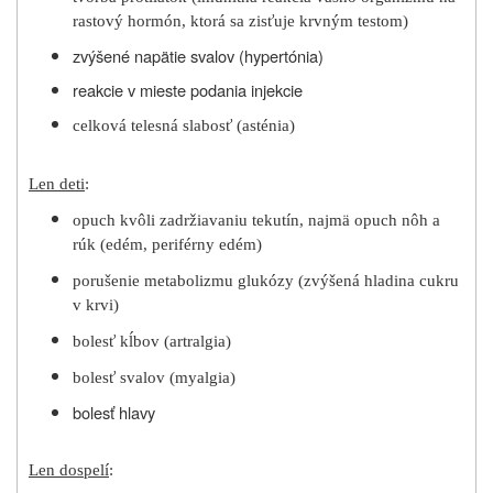
rastový hormón, ktorá sa zisťuje krvným testom)
zvýšené napätie svalov (hypertónia)
reakcie v mieste podania injekcie
celková telesná slabosť (asténia)
Len deti
:
opuch kvôli zadržiavaniu tekutín, najmä opuch nôh a
rúk (edém, periférny edém)
porušenie metabolizmu glukózy (zvýšená hladina cukru
v krvi)
bolesť kĺbov (artralgia)
bolesť svalov (myalgia)
bolesť hlavy
Len dospelí
: