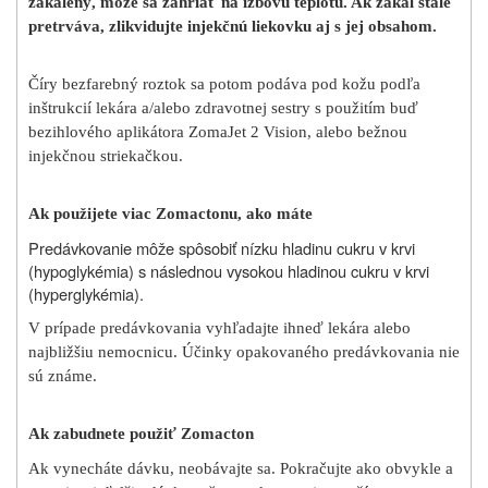
zakalený, môže sa zahriať na izbovú teplotu. Ak zákal stále
pretrváva, zlikvidujte injekčnú liekovku aj s jej obsahom.
Číry bezfarebný roztok sa potom podáva pod kožu podľa
inštrukcií lekára a/alebo zdravotnej sestry s použitím buď
bezihlového aplikátora ZomaJet 2 Vision, alebo bežnou
injekčnou striekačkou.
Ak použijete viac Zomactonu, ako máte
Predávkovanie môže spôsobiť nízku hladinu cukru v krvi
(hypoglykémia) s následnou vysokou hladinou cukru v krvi
(hyperglykémia).
V prípade predávkovania vyhľadajte ihneď lekára alebo
najbližšiu nemocnicu. Účinky opakovaného predávkovania nie
sú známe.
Ak zabudnete použiť Zomacton
Ak vynecháte dávku, neobávajte sa. Pokračujte ako obvykle a