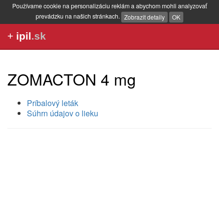
Používame cookie na personalizáciu reklám a abychom mohli analyzovať
prevádzku na našich stránkach.
Zobrazit detaily
OK
+
ipil
.sk
ZOMACTON 4 mg
Príbalový leták
Súhrn údajov o lieku