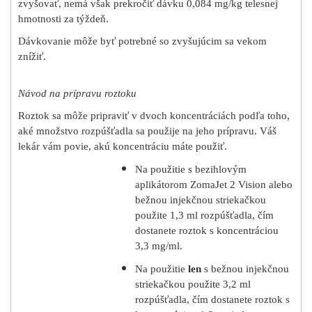
zvyšovať, nemá však prekročiť dávku 0,084 mg/kg telesnej
hmotnosti za týždeň.
Dávkovanie môže byť potrebné so zvyšujúcim sa vekom
znížiť.
Návod na prípravu roztoku
Roztok sa môže pripraviť v dvoch koncentráciách podľa toho,
aké množstvo rozpúšťadla sa použije na jeho prípravu. Váš
lekár vám povie, akú koncentráciu máte použiť.
Na použitie s bezihlovým
aplikátorom ZomaJet 2 Vision alebo
bežnou injekčnou striekačkou
použite 1,3 ml rozpúšťadla, čím
dostanete roztok s koncentráciou
3,3 mg/ml.
Na použitie
len
s bežnou injekčnou
striekačkou použite 3,2 ml
rozpúšťadla, čím dostanete roztok s