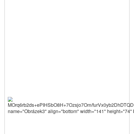
MOrq6rb2ds+ePIHSbO8H+7Ozsjo7Om/fu