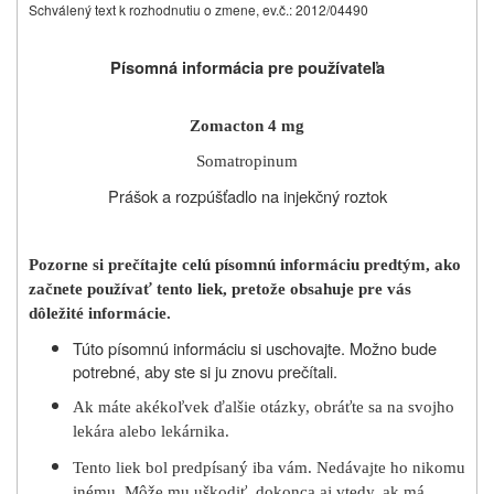
Schválený text k rozhodnutiu o zmene, ev.č.: 2012/04490
Písomná informácia pre používateľa
Zomacton 4 mg
Somatropinum
Prášok a rozpúšťadlo na injekčný roztok
Pozorne si prečítajte celú písomnú informáciu predtým, ako
začnete používať tento liek, pretože obsahuje pre vás
dôležité informácie.
Túto písomnú informáciu si uschovajte. Možno bude
potrebné, aby ste si ju znovu prečítali.
Ak máte akékoľvek ďalšie otázky, obráťte sa na svojho
lekára alebo lekárnika.
Tento liek bol predpísaný iba vám. Nedávajte ho nikomu
inému. Môže mu uškodiť, dokonca aj vtedy, ak má