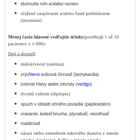
stuhnutie nôh a/alebo ramien
sťažené zaspávanie a/alebo časté prebúdzanie
(insomnia)
Menej často hlásené vedľajšie účinky
(postihujú 1 až 10
pacientov z 1 000):
Deti a dospelí
:
málokrvnosť (anémia)
zrýc
hlen
á srdcová činnosť (tachykardia)
točenie hlavy alebo závraty (
vertigo
)
dvojité videnie (diplopia)
opuch v oblasti očného pozadia (papiloedém)
vracanie, bolesť brucha, plynatosť, nevoľnosť
malátnosť
nárast alebo zmenšenie tukového tkaniva v mieste
vpichu, krvácanie, hrčka v mieste vpichu