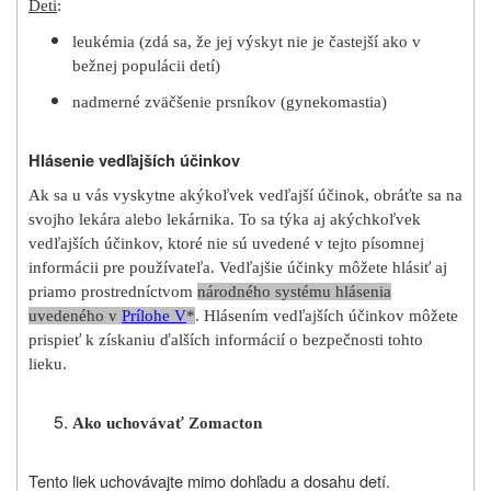
Deti
:
leukémia (zdá sa, že jej výskyt nie je častejší ako v
bežnej populácii detí)
nadmerné zväčšenie prsníkov (gynekomastia)
Hlásenie vedľajších účinkov
Ak sa u vás vyskytne akýkoľvek vedľajší účinok, obráťte sa na
svojho lekára alebo lekárnika. To sa týka aj akýchkoľvek
vedľajších účinkov, ktoré nie sú uvedené v tejto písomnej
informácii pre používateľa. Vedľajšie účinky môžete hlásiť aj
priamo prostredníctvom
národného systému hlásenia
uvedeného v
Prílohe V
*
. Hlásením vedľajších účinkov môžete
prispieť k získaniu ďalších informácií o bezpečnosti tohto
lieku.
Ako uchovávať Zomacton
Tento liek uchovávajte mimo dohľadu a dosahu detí.