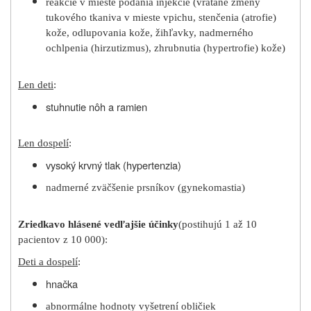
reakcie v mieste podania injekcie (vrátane zmeny
tukového tkaniva v mieste vpichu, stenčenia (atrofie)
kože, odlupovania kože, žihľavky, nadmerného
ochlpenia (hirzutizmus), zhrubnutia (hypertrofie) kože)
Len deti
:
stuhnutie nôh a ramien
Len dospelí
:
vysoký krvný tlak (hypertenzia)
nadmerné zväčšenie prsníkov (gynekomastia)
Zriedkavo hlásené vedľajšie účinky
(postihujú 1 až 10
pacientov z 10 000):
Deti a dospelí
:
hnačka
abnormálne hodnoty vyšetrení obličiek