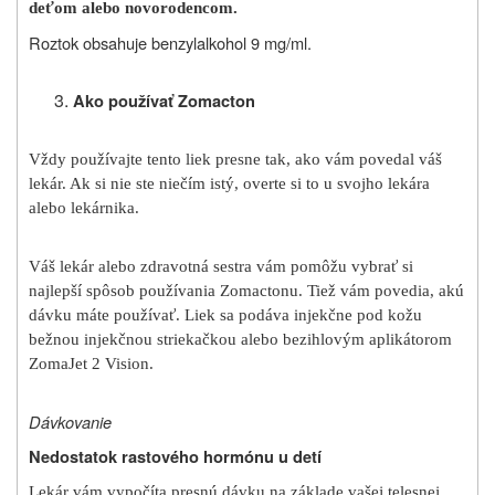
deťom alebo novorodencom.
Roztok obsahuje benzylalkohol 9 mg/ml.
Ako používať Zomacton
Vždy používajte tento liek presne tak, ako vám povedal váš
lekár. Ak si nie ste niečím istý, overte si to u svojho lekára
alebo lekárnika.
Váš lekár alebo zdravotná sestra vám pomôžu vybrať si
najlepší spôsob používania Zomactonu. Tiež vám povedia, akú
dávku máte používať. Liek sa podáva injekčne pod kožu
bežnou injekčnou striekačkou alebo bezihlovým aplikátorom
ZomaJet 2 Vision.
Dávkovanie
Nedostatok rastového hormónu u detí
Lekár vám vypočíta presnú dávku na základe vašej telesnej