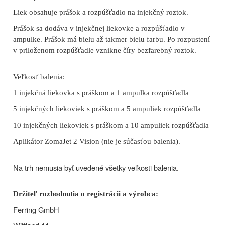
Liek obsahuje prášok a rozpúšťadlo na injekčný roztok.
Prášok sa dodáva v injekčnej liekovke a rozpúšťadlo v
ampulke. Prášok má bielu až takmer bielu farbu. Po rozpustení
v priloženom rozpúšťadle vznikne číry bezfarebný roztok.
Veľkosť balenia:
1 injekčná liekovka s práškom a 1 ampulka rozpúšťadla
5 injekčných liekoviek s práškom a 5 ampuliek rozpúšťadla
10 injekčných liekoviek s práškom a 10 ampuliek rozpúšťadla
Aplikátor ZomaJet 2 Vision (nie je súčasťou balenia).
Na trh nemusia byť uvedené všetky veľkosti balenia.
Držiteľ rozhodnutia o registrácii a výrobca:
Ferring GmbH