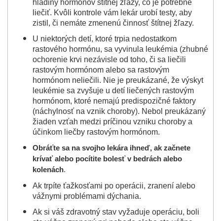
hladiny hormónov štítnej žľazy, čo je potrebné
liečiť. Kvôli kontrole vám lekár urobí testy, aby
zistil, či nemáte zmenenú činnosť štítnej žľazy.
U niektorých detí, ktoré trpia nedostatkom
rastového hormónu, sa vyvinula leukémia (zhubné
ochorenie krvi nezávisle od toho, či sa liečili
rastovým hormónom alebo sa rastovým
hormónom neliečili. Nie je preukázané, že výskyt
leukémie sa zvyšuje u detí liečených rastovým
hormónom, ktoré nemajú predispozičné faktory
(náchylnosť na vznik choroby). Nebol preukázaný
žiaden vzťah medzi príčinou vzniku choroby a
účinkom liečby rastovým hormónom.
Obráťte sa na svojho lekára ihneď, ak
začnete
krívať
alebo
pocítite bolesť v bedrách alebo
kolenách
.
Ak trpíte ťažkosťami po operácii, zranení alebo
vážnymi problémami dýchania.
Ak si váš zdravotný stav vyžaduje operáciu, boli