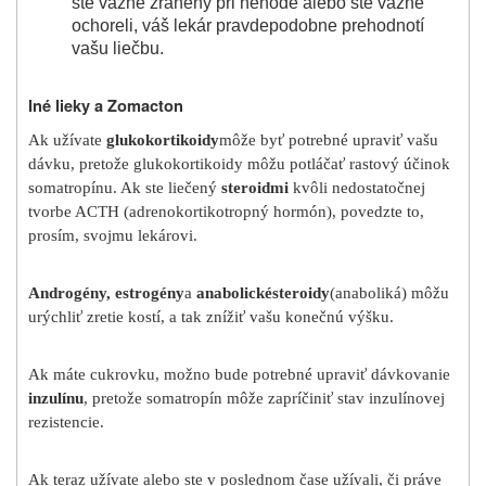
ste vážne zranený pri nehode alebo ste vážne
ochoreli, váš lekár pravdepodobne prehodnotí
vašu liečbu.
Iné lieky a Zomacton
Ak užívate
glukokortikoidy
môže byť potrebné upraviť vašu
dávku, pretože glukokortikoidy môžu potláčať rastový účinok
somatropínu. Ak ste liečený
steroidmi
kvôli nedostatočnej
tvorbe ACTH (adrenokortikotropný hormón), povedzte to,
prosím, svojmu lekárovi.
Androgény, estrogény
a
anabolické
steroidy
(anaboliká) môžu
urýchliť zretie kostí, a tak znížiť vašu konečnú výšku.
Ak máte cukrovku, možno bude potrebné upraviť dávkovanie
inzulínu
, pretože somatropín môže zapríčiniť stav inzulínovej
rezistencie.
Ak teraz užívate alebo ste v poslednom čase užívali, či práve