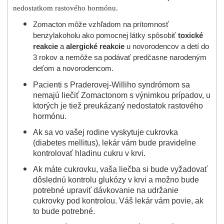
nedostatkom rastového hormónu.
Zomacton môže vzhľadom na prítomnosť
benzylakoholu ako pomocnej látky spôsobiť
toxické
reakcie
a
alergické reakcie
u novorodencov a detí do
3 rokov a nemôže sa podávať predčasne narodeným
deťom a novorodencom.
Pacienti s Praderovej-Williho syndrómom sa
nemajú liečiť Zomactonom s výnimkou prípadov, u
ktorých je tiež preukázaný nedostatok rastového
hormónu.
Ak sa vo vašej rodine vyskytuje cukrovka
(diabetes mellitus), lekár vám bude pravidelne
kontrolovať hladinu cukru v krvi.
Ak máte cukrovku, vaša liečba si bude vyžadovať
dôslednú kontrolu glukózy v krvi a možno bude
potrebné upraviť dávkovanie na udržanie
cukrovky pod kontrolou. Váš lekár vám povie, ak
to bude potrebné.