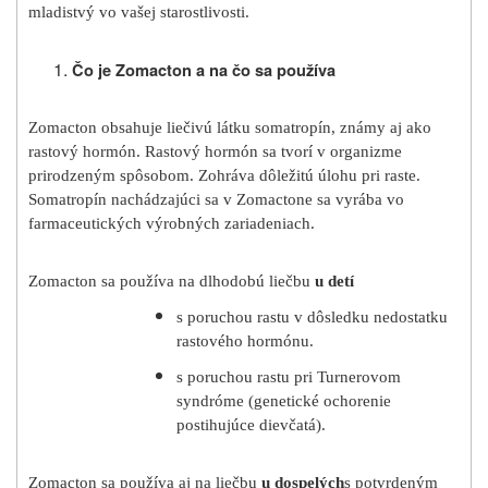
mladistvý vo vašej starostlivosti.
Čo je Zomacton a na čo sa používa
Zomacton obsahuje liečivú látku somatropín, známy aj ako
rastový hormón. Rastový hormón sa tvorí v organizme
prirodzeným spôsobom. Zohráva dôležitú úlohu pri raste.
Somatropín nachádzajúci sa v Zomactone sa vyrába vo
farmaceutických výrobných zariadeniach.
Zomacton sa používa na dlhodobú liečbu
u detí
s poruchou rastu v dôsledku nedostatku
rastového hormónu.
s poruchou rastu pri Turnerovom
syndróme (genetické ochorenie
postihujúce dievčatá).
Zomacton sa používa aj na liečbu
u dospelých
s potvrdeným