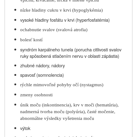
nízke hladiny cukru v krvi (hypoglykémia)
vysoké hladiny fosfátu v krvi (hyperfosfatémia)
ochabnutie svalov (svalová atrofia)
bolesť kostí
syndróm karpálneho tunela (porucha citlivosti svalov
ruky spôsobená stlačením nervu v oblasti zápästia)
zhubné nádory, nádory
spavosť (somnolencia)
rýchle mimovoľné pohyby očí (nystagmus)
zmeny osobnosti
únik moču (inkontinencia), krv v moči (hematúria),
nadmerná tvorba moču (polyúria), časté močenie,
abnormálne výsledky vyšetrenia moču
výtok