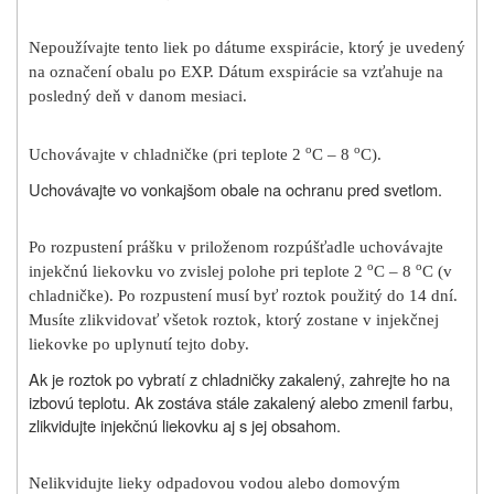
Nepoužívajte tento liek po dátume exspirácie, ktorý je uvedený
na označení obalu po EXP. Dátum exspirácie sa vzťahuje na
posledný deň v danom mesiaci.
o
o
Uchovávajte v chladničke (pri teplote 2
C – 8
C).
Uchovávajte vo vonkajšom obale na ochranu pred svetlom.
Po rozpustení prášku v priloženom rozpúšťadle uchovávajte
o
o
injekčnú liekovku vo zvislej polohe pri teplote 2
C – 8
C (v
chladničke). Po rozpustení musí byť roztok použitý do 14 dní.
Musíte zlikvidovať všetok roztok, ktorý zostane v injekčnej
liekovke po uplynutí tejto doby.
Ak je roztok po vybratí z chladničky zakalený, zahrejte ho na
izbovú teplotu. Ak zostáva stále zakalený alebo zmenil farbu,
zlikvidujte injekčnú liekovku aj s jej obsahom.
Nelikvidujte lieky odpadovou vodou alebo domovým