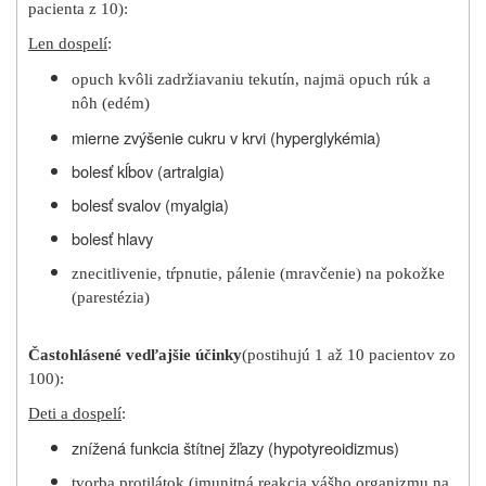
pacienta z 10):
Len dospelí
:
opuch kvôli zadržiavaniu tekutín, najmä opuch rúk a
nôh (edém)
mierne zvýšenie cukru v krvi (hyperglykémia)
bolesť kĺbov (artralgia)
bolesť svalov (myalgia)
bolesť hlavy
znecitlivenie, tŕpnutie, pálenie (mravčenie) na pokožke
(parestézia)
Často
hlásené vedľajšie účinky
(postihujú 1 až 10 pacientov zo
100):
Deti a dospelí
:
znížená funkcia štítnej žľazy (hypotyreoidizmus)
tvorba protilátok (imunitná reakcia vášho organizmu na