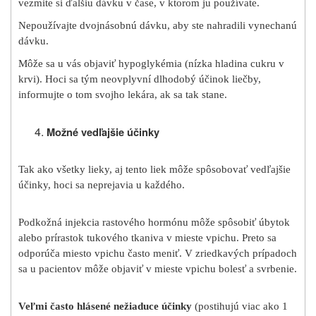
vezmite si ďalšiu dávku v čase, v ktorom ju používate.
Nepoužívajte dvojnásobnú dávku, aby ste nahradili vynechanú
dávku.
Môže sa u vás objaviť hypoglykémia (nízka hladina cukru v
krvi). Hoci sa tým neovplyvní dlhodobý účinok liečby,
informujte o tom svojho lekára, ak sa tak stane.
Možné vedľajšie účinky
Tak ako všetky lieky, aj tento liek môže spôsobovať vedľajšie
účinky, hoci sa neprejavia u každého.
Podkožná injekcia rastového hormónu môže spôsobiť úbytok
alebo prírastok tukového tkaniva v mieste vpichu. Preto sa
odporúča miesto vpichu často meniť. V zriedkavých prípadoch
sa u pacientov môže objaviť v mieste vpichu bolesť a svrbenie.
Veľmi často hlásené nežiaduce účinky
(postihujú viac ako 1