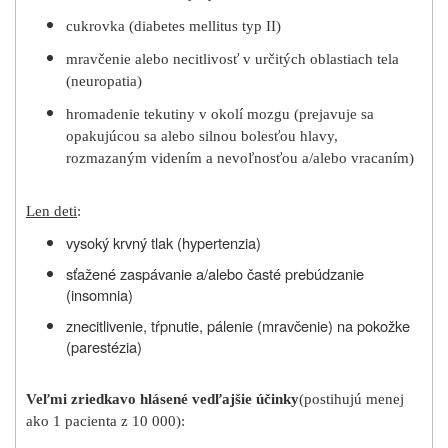
cukrovka (diabetes mellitus typ II)
mravčenie alebo necitlivosť v určitých oblastiach tela
(neuropatia)
hromadenie tekutiny v okolí mozgu (prejavuje sa
opakujúcou sa alebo silnou bolesťou hlavy,
rozmazaným videním a nevoľnosťou a/alebo vracaním)
Len deti
:
vysoký krvný tlak (hypertenzia)
sťažené zaspávanie a/alebo časté prebúdzanie
(insomnia)
znecitlivenie, tŕpnutie, pálenie (mravčenie) na pokožke
(parestézia)
Veľmi zriedkavo hlásené vedľajšie účinky
(postihujú menej
ako 1 pacienta z 10 000):