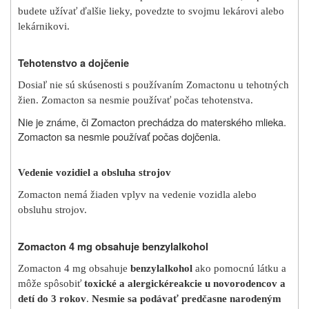
budete užívať ďalšie lieky, povedzte to svojmu lekárovi alebo
lekárnikovi.
Tehotenstvo a dojčenie
Dosiaľ nie sú skúsenosti s používaním Zomactonu u tehotných
žien. Zomacton sa nesmie používať počas tehotenstva.
Nie je známe, či Zomacton prechádza do materského mlieka.
Zomacton sa nesmie používať počas dojčenia.
Vedenie vozidiel a obsluha strojov
Zomacton nemá žiaden vplyv na vedenie vozidla alebo
obsluhu strojov.
Zomacton 4 mg obsahuje benzylalkohol
Zomacton 4 mg obsahuje
benzylalkohol
ako pomocnú látku a
môže spôsobiť
toxické a alergické
reakcie u novorodencov a
detí do 3 rokov
.
Nesmie sa podávať predčasne narodeným