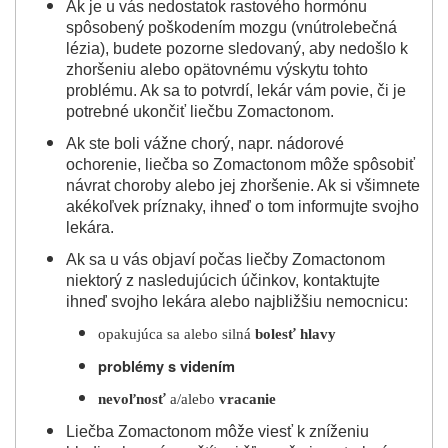
Ak je u vás nedostatok rastového hormónu
spôsobený poškodením mozgu (vnútrolebečná
lézia), budete pozorne sledovaný, aby nedošlo k
zhoršeniu alebo opätovnému výskytu tohto
problému. Ak sa to potvrdí, lekár vám povie, či je
potrebné ukončiť liečbu Zomactonom.
Ak ste boli vážne chorý, napr. nádorové
ochorenie, liečba so Zomactonom môže spôsobiť
návrat choroby alebo jej zhoršenie. Ak si všimnete
akékoľvek príznaky, ihneď o tom informujte svojho
lekára.
Ak sa u vás objaví počas liečby Zomactonom
niektorý z nasledujúcich účinkov, kontaktujte
ihneď svojho lekára alebo najbližšiu nemocnicu:
opakujúca sa alebo silná
bolesť hlavy
problémy s videním
nevoľnosť
a/alebo
vracanie
Liečba Zomactonom môže viesť k zníženiu