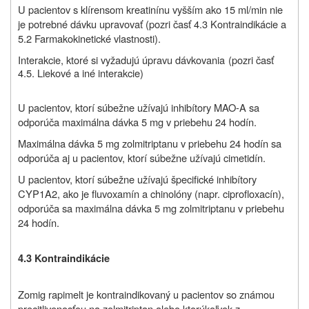
U pacientov s klírensom kreatinínu vyšším ako 15 ml/min nie
je potrebné dávku upravovať (pozri časť 4.3 Kontraindikácie a
5.2 Farmakokinetické vlastnosti).
Interakcie, ktoré si vyžadujú úpravu dávkovania
(pozri časť
4.5. Liekové a iné interakcie)
U pacientov, ktorí súbežne užívajú inhibítory MAO-A sa
odporúča maximálna dávka 5 mg v priebehu 24 hodín.
Maximálna dávka 5 mg zolmitriptanu v priebehu 24 hodín sa
odporúča aj u pacientov, ktorí súbežne užívajú cimetidín.
U pacientov, ktorí súbežne užívajú špecifické inhibítory
CYP1A2, ako je fluvoxamín a chinolóny (napr. ciprofloxacín),
odporúča sa maximálna dávka 5 mg zolmitriptanu v priebehu
24 hodín.
4.3 Kontraindikácie
Zomig rapimelt je kontraindikovaný u pacientov so známou
precitlivenosťou na zolmitriptan alebo ktorúkoľvek z