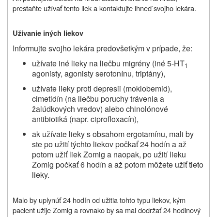
prestaňte užívať tento liek a kontaktujte ihneď svojho lekára.
Užívanie iných liekov
Informujte svojho lekára predovšetkým v prípade, že:
užívate iné lieky na liečbu migrény (iné 5-HT
1
agonisty, agonisty serotonínu, triptány),
užívate lieky proti depresii (moklobemid),
cimetidín (na liečbu poruchy trávenia a
žalúdkových vredov) alebo chinolónové
antibiotiká (napr. ciprofloxacín),
ak užívate lieky s obsahom ergotamínu, mali by
ste po užití týchto liekov počkať 24 hodín a až
potom užiť liek Zomig a naopak, po užití lieku
Zomig počkať 6 hodín a až potom môžete užiť tieto
lieky.
Malo by uplynúť 24 hodín od užitia tohto typu liekov, kým
pacient užije Zomig a rovnako by sa mal dodržať 24 hodinový