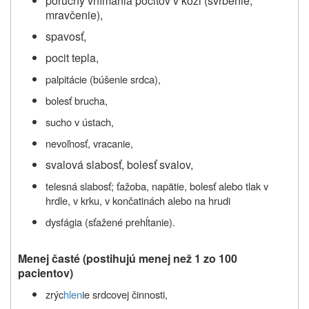
poruchy vnímania pocitov v koži (svrbenie,
mravčenie),
spavosť,
pocit tepla,
palpitácie (búšenie srdca),
bolesť brucha,
sucho v ústach,
nevoľnosť, vracanie,
svalová slabosť, bolesť svalov,
telesná slabosť; ťažoba, napätie, bolesť alebo tlak v
hrdle, v krku, v končatinách alebo na hrudi
dysfágia (sťažené prehĺtanie).
Menej časté (pos
tihujú menej než 1 zo 100
pacientov)
zrýc
hlen
ie srdcovej činnosti,