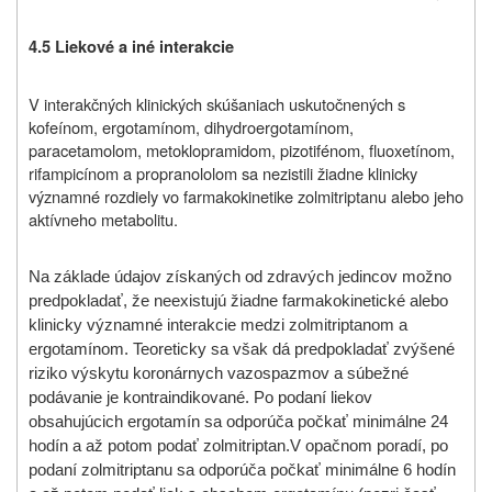
4.5 Liekové a iné interakcie
V interakčných klinických skúšaniach uskutočnených s
kofeínom, ergotamínom, dihydroergotamínom,
paracetamolom, metoklopramidom, pizotifénom, fluoxetínom,
rifampicínom a propranololom sa nezistili žiadne klinicky
významné rozdiely vo farmakokinetike zolmitriptanu alebo jeho
aktívneho metabolitu.
Na základe údajov získaných od zdravých jedincov možno
predpokladať, že neexistujú žiadne farmakokinetické alebo
klinicky významné interakcie medzi zolmitriptanom a
ergotamínom. Teoreticky sa však dá predpokladať zvýšené
riziko výskytu koronárnych vazospazmov a súbežné
podávanie je kontraindikované. Po podaní liekov
obsahujúcich ergotamín sa odporúča počkať minimálne 24
hodín a až potom podať zolmitriptan.
V opačnom poradí, po
podaní zolmitriptanu sa odporúča počkať minimálne 6 hodín