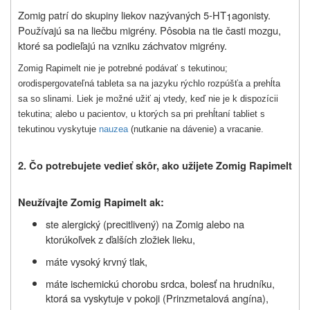
Zomig patrí do skupiny liekov nazývaných 5‑HT
agonisty.
1
Používajú sa na liečbu migrény. Pôsobia na tie časti mozgu,
ktoré sa podieľajú na vzniku záchvatov migrény.
Zomig Rapimelt nie je potrebné podávať s tekutinou;
orodispergovateľná tableta sa na jazyku rýchlo rozpúšťa a prehĺta
sa so slinami. Liek je možné užiť aj vtedy, keď nie je k dispozícii
tekutina; alebo u pacientov, u ktorých sa pri prehĺtaní tabliet s
tekutinou vyskytuje
nauzea
(nutkanie na dávenie) a vracanie.
2.
Čo potrebujete vedieť skôr, ako užijete
Zomig Rapimelt
Neužívajte
Zomig Rapimelt ak:
ste alergický (precitlivený) na Zomig alebo na
ktorúkoľvek z ďalších zložiek
lieku,
máte v
ysoký krvný tlak,
máte ischemickú chorobu srdca, bolesť na hrudníku,
ktorá sa vyskytuje v pokoji (Prinzmetalová angína),