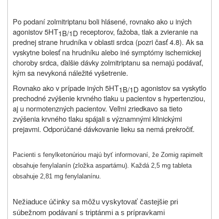
Po podaní zolmitriptanu boli hlásené, rovnako ako u iných
agonistov 5HT
receptorov, ťažoba, tlak a zvieranie na
1B/1D
prednej strane hrudníka v oblasti srdca (pozri časť 4.8). Ak sa
vyskytne bolesť na hrudníku alebo iné symptómy ischemickej
choroby srdca, ďalšie dávky zolmitriptanu sa nemajú podávať,
kým sa nevykoná náležité vyšetrenie.
Rovnako ako v prípade iných 5HT
agonistov sa vyskytlo
1B/1D
prechodné zvýšenie krvného tlaku u pacientov s hypertenziou,
aj u normotenzných pacientov. Veľmi zriedkavo sa tieto
zvýšenia krvného tlaku spájali s významnými klinickými
prejavmi. Odporúčané dávkovanie lieku sa nemá prekročiť.
Pacienti s fenylketonúriou majú byť informovaní, že Zomig rapimelt
obsahuje fenylalanín (zložka aspartámu). Každá 2,5 mg tableta
obsahuje 2,81 mg fenylalanínu.
Nežiaduce účinky sa môžu vyskytovať častejšie pri
súbežnom podávaní s triptánmi a s prípravkami