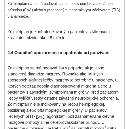
Zolmitriptan sa nemá podávať pacientom s cerebrovaskulárnou
príhodou (CVA) alebo s prechodným ischemickým záchvatom (TIA)
v anamnéze.
Zolmitriptan je kontraindikovaný u pacientov s klírensom
kreatinínu nižším ako 15 ml/min.
4.4
Osobitné upozornenia a opatrenia pri používaní
Zolmitriptan sa má podávať iba v prípade, ak je jasne
stanovená diagnóza migrény. Rovnako ako pri iných
spôsoboch akútnej liečby migrény je potrebné u pacientov, u
ktorých doteraz nebola diagnostikovaná migréna alebo u
pacientov s atypickými symptómami migrény, pred začiatkom
liečby vylúčiť všetky ostatné závažné neurologické ochorenia.
Zolmitriptan nie je indikovaný na liečbu hemiplegickej,
bazilárnej alebo oftalmoplegickej migrény. U pacientov
liečených 5HT
agonistami boli zaznamenané cievne
1B/1D
mozgové príhody a iné cerebrovaskulárne príhody. U
pacientov s migrénou je treba mať na pamäti možnosť rizika