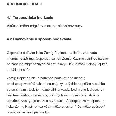
4.
KLINICKÉ ÚDAJE
4.1 Terapeutické indikácie
Akútna liečba migrény s aurou alebo bez aury.
4.2 Dávkovanie a spôsob podávania
Odporučená dávka lieku Zomig Rapimelt na liečbu záchvatu
migrény je 2,5 mg. Odporúča sa liek Zomig Rapimelt užiť čo najskôr
po nástupe migrenóznych bolestí hlavy. Liek je však účinný, aj keď
sa užije neskôr.
Zomig Rapimelt nie je potrebné podávať s tekutinou;
orodispergovateľná tableta sa na jazyku rýchlo rozpúšťa a prehĺta
sa so slinami. Liek je možné užiť aj vtedy, keď nie je k dispozícii
tekutina; alebo u pacientov, u ktorých sa pri prehĺtaní tabliet s
tekutinou vyskytuje nauzea a vracanie. Absorpcia zolmitriptanu z
lieku Zomig Rapimelt sa však môže oneskoriť, čo môže spôsobiť
oneskorenie nástupu účinku.