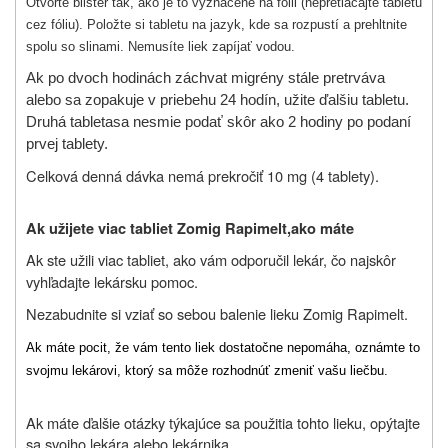
Otvorte blister tak, ako je to vyznačené na fólii (nepretláčajte tabletu
cez fóliu). Položte si tabletu na jazyk, kde sa rozpustí a prehltnite
spolu so slinami. Nemusíte liek zapíjať vodou.
Ak po dvoch hodinách záchvat migrény stále pretrváva
alebo sa zopakuje v priebehu 24 hodín, užite ďalšiu tabletu.
Druhá tableta
sa nesmie podať skôr ako 2 hodiny po podaní
prvej tablety.
Celková denná dávka nemá prekročiť 10 mg (4 tablety).
Ak užijete viac tabliet
Zomig Rapimelt,
ako máte
Ak ste užili viac tabliet, ako vám odporučil lekár, čo najskôr
vyhľadajte lekársku pomoc.
Nezabudnite si vziať so sebou balenie lieku Zomig Rapimelt.
Ak máte pocit, že vám tento liek dostatočne nepomáha, oznámte to
svojmu lekárovi, ktorý sa môže rozhodnúť zmeniť vašu liečbu.
Ak máte ďalšie otázky týkajúce sa použitia tohto lieku, opýtajte
sa svojho lekára alebo lekárnika.