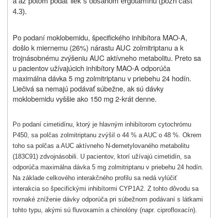
a až potom podať liek s obsahom ergotamínu (pozri časť
4.3).
Po podaní moklobemidu, špecifického inhibítora MAO-A,
došlo k miernemu (26%) nárastu AUC zolmitriptanu a k
trojnásobnému zvýšeniu AUC aktívneho metabolitu. Preto sa
u pacientov užívajúcich inhibítory MAO-A odporúča
maximálna dávka 5 mg zolmitriptanu v priebehu 24 hodín.
Liečivá sa nemajú podávať súbežne, ak sú dávky
moklobemidu vyššie ako 150 mg 2-krát denne.
Po podaní cimetidínu, ktorý je hlavným inhibítorom cytochrómu
P450, sa polčas zolmitriptanu zvýšil o 44 % a AUC o 48 %. Okrem
toho sa polčas a AUC aktívneho N-demetylovaného metabolitu
(183C91) zdvojnásobili. U pacientov, ktorí užívajú cimetidín, sa
odporúča maximálna dávka 5 mg zolmitriptanu v priebehu 24 hodín.
Na základe celkového interakčného profilu sa nedá vylúčiť
interakcia so špecifickými inhibítormi CYP1A2. Z tohto dôvodu sa
rovnaké zníženie dávky odporúča pri súbežnom podávaní s látkami
tohto typu, akými sú fluvoxamín a chinolóny (napr. ciprofloxacín).