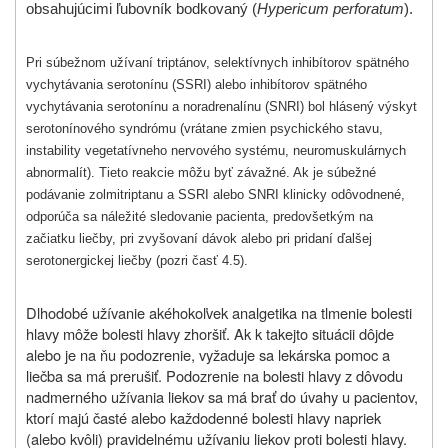
obsahujúcimi ľubovník bodkovaný (
Hypericum perforatum
).
Pri súbežnom užívaní triptánov, selektívnych inhibítorov spätného
vychytávania serotonínu (SSRI) alebo inhibítorov spätného
vychytávania serotonínu a noradrenalínu (SNRI) bol hlásený výskyt
serotonínového syndrómu (vrátane zmien psychického stavu,
instability vegetatívneho nervového systému, neuromuskulárnych
abnormalít). Tieto reakcie môžu byť závažné. Ak je súbežné
podávanie zolmitriptanu a SSRI alebo SNRI klinicky odôvodnené,
odporúča sa náležité sledovanie pacienta, predovšetkým na
začiatku liečby, pri zvyšovaní dávok alebo pri pridaní ďalšej
serotonergickej liečby (pozri časť 4.5).
Dlhodobé užívanie akéhokoľvek analgetika na tlmenie bolesti
hlavy môže bolesti hlavy zhoršiť. Ak k takejto situácii dôjde
alebo je na ňu podozrenie, vyžaduje sa lekárska pomoc a
liečba sa má prerušiť. Podozrenie na bolesti hlavy z dôvodu
nadmerného užívania liekov sa má brať do úvahy u pacientov,
ktorí majú časté alebo každodenné bolesti hlavy napriek
(alebo kvôli) pravidelnému užívaniu liekov proti bolesti hlavy.