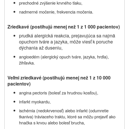
prechodné zvýšenie krvného tlaku,
nadmerné močenie, frekvencia močenia.
Zriedkavé (pos
tihujú menej než 1 z 1 000 pacientov)
prudká alergická reakcia, prejavujúca sa najmä
opuchom tváre a jazyka, môže viesť k poruche
dýchania až duseniu,
angioedém (alergický opuch tváre, jazyka, hrdla),
žihľavka.
Veľmi zriedkavé (pos
tihujú menej než 1 z 10 000
pacientov)
angina pectoris (bolesť za hrudnou kosťou),
infarkt myokardu,
ischémia (nedokrvenosť) alebo infarkt (odumretie
tkaniva) tráviaceho traktu, ktoré sa môžu prejaviť ako
hnačka s krvou alebo bolesť brucha,