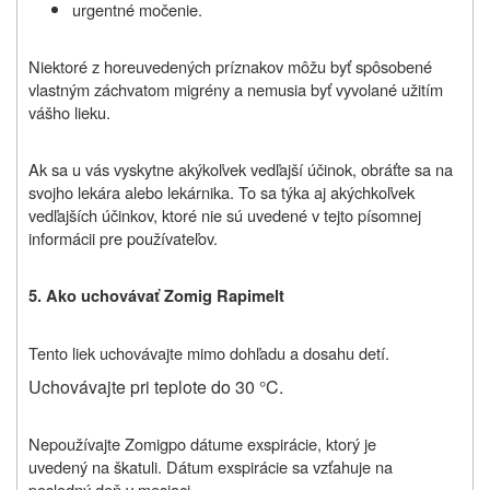
urgentné močenie.
Niektoré z horeuvedených príznakov môžu byť spôsobené
vlastným záchvatom migrény a nemusia byť vyvolané užitím
vášho lieku.
Ak sa u vás vyskytne akýkoľvek vedľajší účinok, obráťte sa na
svojho lekára alebo lekárnika. To sa týka aj akýchkoľvek
vedľajších účinkov, ktoré nie sú uvedené v tejto písomnej
informácii pre používateľov.
5. Ako uchovávať
Zomig Rapimelt
Tento liek uchovávajte mimo dohľadu a dosahu detí.
Uchovávajte pri teplote do 30 °C.
Nepoužívajte
Zomig
po dátume exspirácie, ktorý je
uvedený na škatuli. Dátum exspirácie sa vzťahuje na
posledný deň v mesiaci.