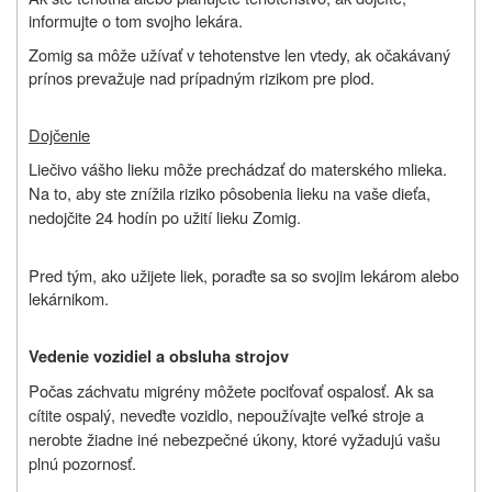
informujte o tom svojho lekára.
Zomig sa môže užívať v tehotenstve len vtedy, ak očakávaný
prínos prevažuje nad prípadným rizikom pre plod.
Dojčenie
Liečivo vášho lieku môže prechádzať do materského mlieka.
Na to, aby ste znížila riziko pôsobenia lieku na vaše dieťa,
nedojčite 24 hodín po užití lieku
Zomig
.
Pred tým, ako užijete liek, poraďte sa so svojim lekárom alebo
lekárnikom.
Vedenie vozidiel a obsluha strojov
Počas záchvatu migrény môžete pociťovať ospalosť. Ak
sa
cítite ospalý, n
eveďte vozidlo, nepoužívajte veľké stroje a
nerobte žiadne iné nebezpečné úkony, ktoré vyžadujú vašu
plnú pozornosť.