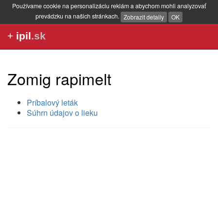
Používame cookie na personalizáciu reklám a abychom mohli analyzovať
prevádzku na našich stránkach.
Zobrazit detaily
OK
+
ipil
.sk
Zomig rapimelt
Príbalový leták
Súhrn údajov o lieku