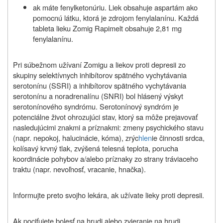
ak máte fenylketonúriu. Liek obsahuje aspartám ako
pomocnú látku, ktorá je zdrojom fenylalanínu. Každá
tableta lieku Zomig Rapimelt obsahuje 2,81 mg
fenylalanínu.
Pri súbežnom užívaní Zomigu a liekov proti depresii zo
skupiny selektívnych inhibítorov spätného vychytávania
serotonínu (SSRI) a inhibítorov spätného vychytávania
serotonínu a noradrenalínu (SNRI) bol hlásený výskyt
serotonínového syndrómu. Serotonínový syndróm je
potenciálne život ohrozujúci stav, ktorý sa môže prejavovať
nasledujúcimi znakmi a príznakmi: zmeny psychického stavu
(napr. nepokoj, halucinácie, kóma), zrýc
hlen
ie činnosti srdca,
kolísavý krvný tlak, zvýšená telesná teplota, porucha
koordinácie pohybov a/alebo príznaky zo strany tráviaceho
traktu (napr. nevoľnosť, vracanie, hnačka).
Informujte preto svojho lekára, ak užívate lieky proti depresii.
Ak pociťujete bolesť na hrudi alebo zvieranie na hrudi,