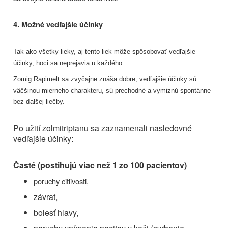
4. Možné vedľajšie účinky
Tak ako všetky lieky, aj tento liek môže spôsobovať vedľajšie
účinky, hoci sa neprejavia u každého.
Zomig Rapimelt sa zvyčajne znáša dobre, vedľajšie účinky sú
väčšinou mierneho charakteru, sú prechodné a vymiznú spontánne
bez ďalšej liečby.
Po užití zolmitriptanu sa zaznamenali nasledovné
vedľajšie účinky:
Časté (pos
tihujú viac než 1 zo 100 pacientov)
poruchy citlivosti,
závrat,
bolesť hlavy,