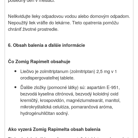
Nelikvidujte lieky odpadovou vodou alebo domovým odpadom.
Nepoužitý liek vráťte do lekárne. Tieto opatrenia pomôžu
chrániť životné prostredie.
6.
Obsah balenia a ďalšie informácie
Čo
Zomig Rapimelt
obsahuje
Liečivo je zolmitriptanum (zolmitriptan) 2,5 mg v 1
orodispergovateľnej tablete.
Ďalšie zložky (pomocné látky) sú: aspartám E-951,
bezvodá kyselina citrónová, bezvodý koloidný oxid
kremičitý, krospovidón, magnéziumstearát, manitol,
mikrokryštalická celulóza, pomarančová aróma,
hydrogénuhličitan sodný.
Ako vyzerá Zomig Rapimelt
a
obsah balenia