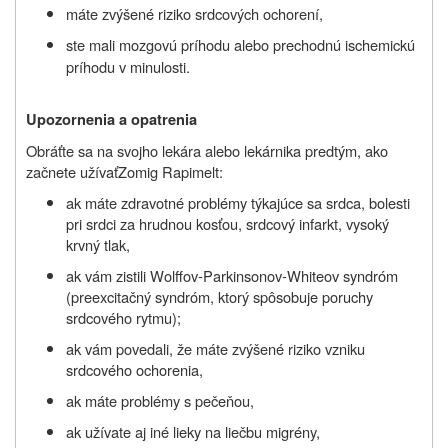
máte zvýšené riziko srdcových ochorení,
ste mali mozgovú príhodu alebo prechodnú ischemickú
príhodu v minulosti.
Upozornenia a opatrenia
Obráťte sa na svojho lekára alebo lekárnika predtým, ako
začnete užívať
Zomig Rapimelt:
ak máte zdravotné problémy týkajúce sa srdca, bolesti
pri srdci za hrudnou kosťou, srdcový infarkt, vysoký
krvný tlak,
ak vám zistili Wolffov-Parkinsonov-Whiteov syndróm
(preexcitačný syndróm, ktorý spôsobuje poruchy
srdcového rytmu);
ak vám povedali, že máte zvýšené riziko vzniku
srdcového ochorenia,
ak máte problémy s pečeňou,
ak užívate aj iné lieky na liečbu migrény,