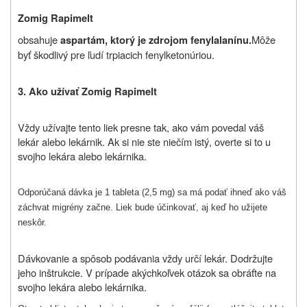
Zomig Rapimelt
obsahuje
Môže
aspartám, ktorý je zdrojom fenylalanínu.
byť škodlivý pre ľudí trpiacich fenylketonúriou.
3. Ako užívať
Zomig Rapimelt
Vždy užívajte
tento liek
presne tak, ako vám povedal váš
lekár alebo lekárnik. Ak si nie ste niečím istý, overte si to u
svojho lekára alebo lekárnika.
Odporúčaná dávka je 1 tableta (2,5 mg) sa má podať ihneď ako váš
záchvat migrény začne. Liek bude účinkovať, aj keď ho užijete
neskôr.
Dávkovanie a spôsob podávania vždy určí lekár. Dodržujte
jeho inštrukcie. V prípade akýchkoľvek otázok sa obráťte na
svojho lekára alebo lekárnika.