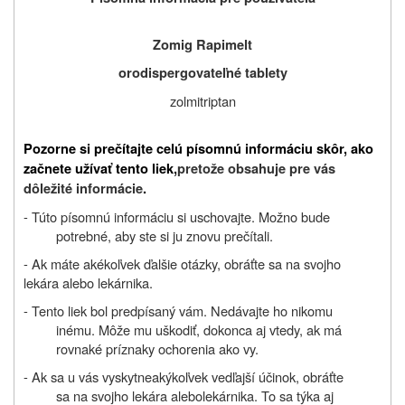
Zomig
Rapimelt
orodispergovateľné tablety
zolmitriptan
Pozorne si prečítajte celú písomnú informáciu skôr, ako
začnete užívať tento liek,
pretože obsahuje pre vás
dôležité informácie
.
- Túto písomnú informáciu si uschovajte. Možno bude
potrebné, aby ste si ju znovu prečítali.
- Ak máte akékoľvek ďalšie otázky, obráťte sa na svojho
lekára alebo lekárnika.
- Tento liek bol predpísaný vám. Nedávajte ho nikomu
inému. Môže mu uškodiť, dokonca aj vtedy, ak má
rovnaké príznaky ochorenia ako vy.
-
Ak
sa u vás vyskytne
akýkoľvek vedľajší účinok
, obráťte
sa na svojho lekára
alebo
lekárnika. To sa týka aj