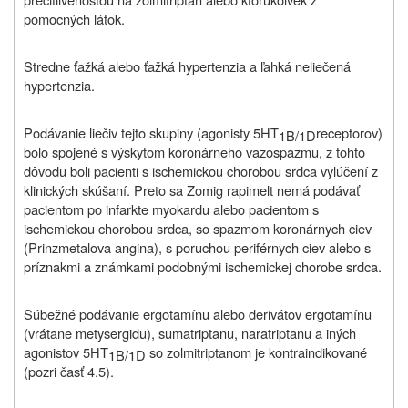
pomocných látok.
Stredne ťažká alebo ťažká hypertenzia a ľahká neliečená
hypertenzia.
Podávanie liečiv tejto skupiny (agonisty 5HT
receptorov)
1B/1D
bolo spojené s výskytom koronárneho vazospazmu, z tohto
dôvodu boli pacienti s ischemickou chorobou srdca vylúčení z
klinických skúšaní. Preto sa Zomig rapimelt nemá podávať
pacientom po infarkte myokardu alebo pacientom s
ischemickou chorobou srdca, so spazmom koronárnych ciev
(Prinzmetalova angina), s poruchou periférnych ciev alebo s
príznakmi a známkami podobnými ischemickej chorobe srdca.
Súbežné podávanie ergotamínu alebo derivátov ergotamínu
(vrátane metysergidu), sumatriptanu, naratriptanu a iných
agonistov 5HT
so zolmitriptanom je kontraindikované
1B/1D
(pozri časť 4.5).