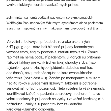
vzniku niektorých cerebrovaskulárnych príhod.
Zolmitriptan sa nemá podávať pacientom so symptomatickým
Wolffovým-Parkinsonovým-Whitovým syndrómom alebo pacientom
s arytmiami spojenými s inými akcesórnymi prevodovými dráhami.
Vo veľmi zriedkavých prípadoch, rovnako ako u iných
5HT
agonistov, boli hlásené prípady koronárnych
1B/1D
vazospazmov, anginy pectoris a infarktu myokardu. Zomig
rapimelt sa nemá podávať pacientom, u ktorých sú prítomné
rizikové faktory pre vznik ischemickej choroby srdca (napr.
fajčenie, hypertenzia, hyperlipidémia, diabetes mellitus,
dedičnosť), bez predchádzajúceho kardiovaskulárneho
vyšetrenia (pozri časť 4.3). Ženám po menopauze a mužom
nad 40 rokov s uvedenými rizikovými faktormi je potrebné
venovať mimoriadnu pozornosť. Tieto vyšetrenia však nemusia
identifikovať každého pacienta so srdcovým ochorením a vo
veľmi zriedkavých prípadoch sa vyskytli závažné kardiologické
nežiaduce účinky aj u pacientov bez základného
kardiovaskulárneho ochorenia.