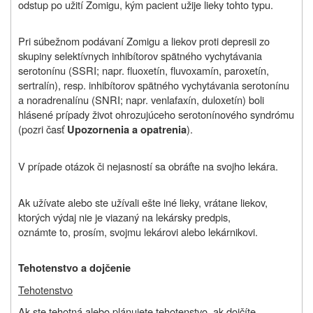
odstup po užití Zomigu, kým pacient užije lieky tohto typu.
Pri súbežnom podávaní Zomigu a liekov proti depresii zo
skupiny selektívnych inhibítorov spätného vychytávania
serotonínu (SSRI; napr. fluoxetín, fluvoxamín, paroxetín,
sertralín), resp. inhibítorov spätného vychytávania serotonínu
a noradrenalínu (SNRI; napr. venlafaxín, duloxetín) boli
hlásené prípady život ohrozujúceho serotonínového syndrómu
(pozri časť
).
Upozornenia a opatrenia
V prípade otázok či nejasností sa obráťte na svojho lekára.
Ak užívate alebo ste užívali ešte iné lieky, vrátane liekov,
ktorých výdaj nie je viazaný na lekársky predpis,
oznámte to, prosím, svojmu lekárovi alebo lekárnikovi.
Tehotenstvo a dojčenie
Tehotenstvo
Ak ste tehotná alebo plánujete tehotenstvo, ak dojčíte,