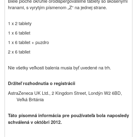
Biele ploché okrúhle orodispergovateľné tablety so skosenými
hranami, s vyrytým písmenom „Z“ na jednej strane.
1 x 2 tablety
1 x 6 tabliet
1 x 6 tabliet + puzdro
2 x 6 tabliet
Nie všetky veľkosti balenia musia byť uvedené na trh.
Držiteľ rozhodnutia o registrácii
AstraZeneca UK Ltd., 2 Kingdom Street, Londýn W2 6BD,
Veľká Británia
Táto písomná informácia pre používateľa bola naposledy
schválená v októbri 2012.