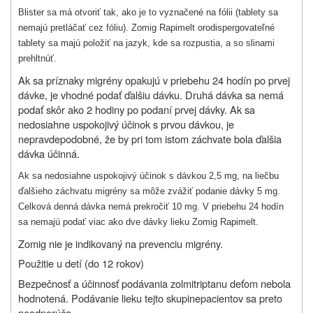
Blister sa má otvoriť tak, ako je to vyznačené na fólii (tablety sa
nemajú pretláčať cez fóliu). Zomig Rapimelt orodispergovateľné
tablety sa majú položiť na jazyk, kde sa rozpustia, a so slinami
prehltnúť.
Ak sa príznaky migrény opakujú v priebehu 24 hodín po prvej
dávke, je vhodné podať ďalšiu dávku. Druhá dávka sa nemá
podať skôr ako 2 hodiny po podaní prvej dávky. Ak sa
nedosiahne uspokojivý účinok s prvou dávkou, je
nepravdepodobné, že by pri tom istom záchvate bola ďalšia
dávka účinná.
Ak sa nedosiahne uspokojivý účinok s dávkou 2,5 mg, na liečbu
ďalšieho záchvatu migrény sa môže zvážiť podanie dávky 5 mg.
Celková denná dávka nemá prekročiť 10 mg. V priebehu 24 hodín
sa nemajú podať viac ako dve dávky lieku Zomig Rapimelt.
Zomig nie je indikovaný na prevenciu migrény.
Použitie u detí (do 12 rokov)
Bezpečnosť a účinnosť podávania zolmitriptanu deťom nebola
hodnotená. Podávanie lieku tejto skupine
pacientov sa preto
neodporúča.