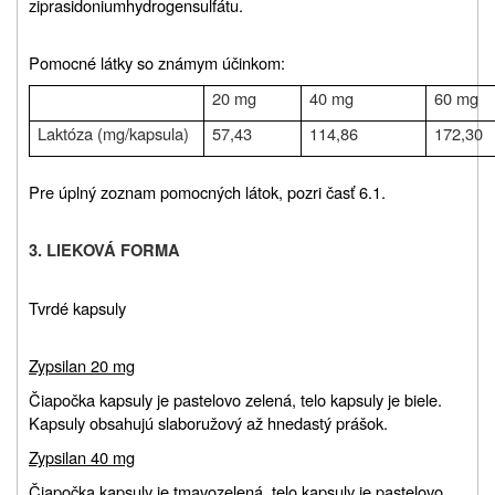
ziprasidoniumhydrogensulfátu.
Pomocné látky so známym účinkom:
20 mg
40 mg
60 mg
Laktóza (mg/kapsula)
57,43
114,86
172,30
Pre úplný zoznam pomocných látok, pozri časť 6.1.
3.
LIEKOVÁ FORMA
Tvrdé kapsuly
Zypsilan 20 mg
Čiapočka kapsuly je pastelovo zelená, telo kapsuly je biele.
Kapsuly obsahujú slaboružový až hnedastý prášok.
Zypsilan 40 mg
Čiapočka kapsuly je tmavozelená, telo kapsuly je pastelovo