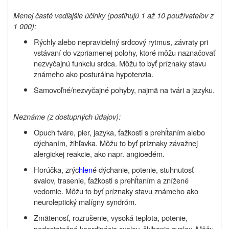
Menej časté vedľajšie účinky (postihujú 1 až 10 používateľov z
1 000):
Rýchly alebo nepravidelný srdcový rytmus, závraty pri
vstávaní do vzpriamenej polohy, ktoré môžu naznačovať
nezvyčajnú funkciu srdca. Môžu to byť príznaky stavu
známeho ako posturálna hypotenzia.
Samovoľné/nezvyčajné pohyby, najmä na tvári a jazyku.
Neznáme (z dostupných údajov):
Opuch tváre, pier, jazyka, ťažkosti s prehĺtaním alebo
dýchaním, žihľavka. Môžu to byť príznaky závažnej
alergickej reakcie, ako napr. angioedém.
Horúčka, zrýc
hlen
é dýchanie, potenie, stuhnutosť
svalov, trasenie, ťažkosti s prehĺtaním a znížené
vedomie. Môžu to byť príznaky stavu známeho ako
neuroleptický malígny syndróm.
Zmätenosť, rozrušenie, vysoká teplota, potenie,
nedostatočná koordinácia svalov, šklbanie svalov. Môžu