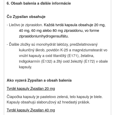
6. Obsah balenia a ďalšie informácie
Čo Zypsilan obsahuje
- Liečivo je ziprasidon.
Každá tvrdá kapsula obsahuje 20 mg,
40 mg, 60 mg alebo 80 mg ziprasidonu, vo forme
ziprasidoniumhydrogensulfátu.
- Ďalšie zložky sú monohydrát laktózy, predželatinovaný
kukuričný škrob, povidón K-25 a magnéziumstearát vo
vnútri kapsuly a oxid titaničitý (E171), želatina,
indigokarmín (E132) a žltý oxid železitý (E172) v obale
kapsuly.
Ako vyzerá Zypsilan a obsah balenia
Tvrdé kapsuly Zypsilan 20 mg
Čiapočka kapsuly je pastelovo zelená, telo kapsuly je biele.
Kapsuly obsahujú slaboružový až hnedastý prášok.
Tvrdé kapsuly Zypsilan 40 mg