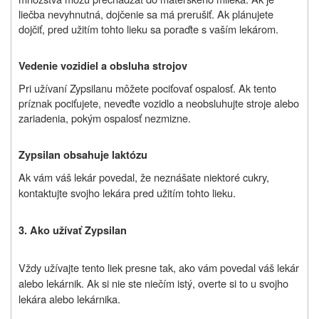
liečba nevyhnutná, dojčenie sa má prerušiť. Ak plánujete
dojčiť, pred užitím tohto lieku sa poraďte s vaším lekárom.
Vedenie vozidiel a obsluha strojov
Pri užívaní Zypsilanu môžete pociťovať ospalosť. Ak tento
príznak pociťujete, neveďte vozidlo a neobsluhujte stroje alebo
zariadenia, pokým ospalosť nezmizne.
Zypsilan obsahuje laktózu
Ak vám váš lekár povedal, že neznášate niektoré cukry,
kontaktujte svojho lekára pred užitím tohto lieku.
3. Ako užívať Zypsilan
Vždy užívajte tento liek presne tak, ako vám povedal váš lekár
alebo lekárnik. Ak si nie ste niečím istý, overte si to u svojho
lekára alebo lekárnika.