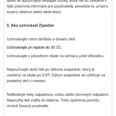
alebo ak spozorujete vedľajšie účinky, ktoré nie sú uvedené v
tejto písomnej informácii pre používateľa, povedzte to, prosím,
svojmu lekárovi alebo lekárnikovi.
5. Ako uchovávať Zypsilan
Uchovávajte mimo dohľadu a dosahu detí.
Uchovávajte pri teplote do 30
C.

Uchovávajte v pôvodnom obale na ochranu pred vlhkosťou.
Nepoužívajte tento liek po dátume exspirácie, ktorý je
uvedený na obale po EXP. Dátum exspirácie sa vzťahuje na
posledný deň v mesiaci.
Nelikvidujte lieky odpadovou vodou alebo domovým odpadom.
Nepoužitý liek vráťte do lekárne. Tieto opatrenia pomôžu
chrániť životné prostredie.