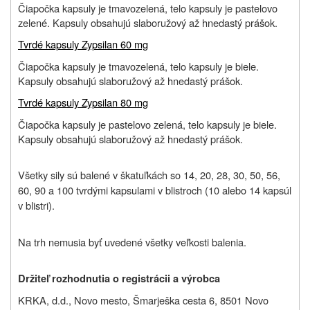
Čiapočka kapsuly je tmavozelená, telo kapsuly je pastelovo
zelené. Kapsuly obsahujú slaboružový až hnedastý prášok.
Tvrdé kapsuly Zypsilan 60 mg
Čiapočka kapsuly je tmavozelená, telo kapsuly je biele.
Kapsuly obsahujú slaboružový až hnedastý prášok.
Tvrdé kapsuly Zypsilan 80 mg
Čiapočka kapsuly je pastelovo zelená, telo kapsuly je biele.
Kapsuly obsahujú slaboružový až hnedastý prášok.
Všetky sily sú balené v škatuľkách so 14, 20, 28, 30, 50, 56,
60, 90 a 100 tvrdými kapsulami v blistroch (10 alebo 14 kapsúl
v blistri).
Na trh nemusia byť uvedené všetky veľkosti balenia.
Držiteľ rozhodnutia o registrácii a výrobca
KRKA, d.d., Novo mesto, Šmarješka cesta 6, 8501 Novo