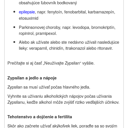
obsahujúce ľubovník bodkovaný
epilepsie
, napr. fenytoín, fenobarbital, karbamazepín,
etosuximid
Parkinsonovej choroby, napr. levodopa, bromokriptín,
ropinirol, pramipexol.
Alebo ak užívate alebo ste nedávno užívali nasledujúce
lieky: verapamil, chinidín, itrakonazol alebo ritonavir.
Prečítajte si aj časť „Neužívajte
Zypsilan“ vyššie.
Zypsilan a jedlo a nápoje
Zypsilan sa musí užívať počas hlavného jedla.
Vyhnite sa užívaniu alkoholických nápojov počas užívania
Zypsilanu, keďže alkohol môže zvýšiť riziko vedľajších účinkov.
Tehotenstvo a dojčenie a fertilita
Skôr ako začnete užívať akýkoľvek liek, poraďte sa so svojím