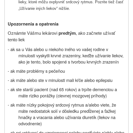
lieky, ktoré môžu ovplyvniť srdcový rytmus. Pozrite tiež časť
„Užívanie iných liekov“ nižšie.
Upozornenia a opatrenia
Oznámte Vášmu lekárovi
predtým
, ako začnete užívať
tento liek
- ak sa u Vás alebo u niekoho iného vo vašej rodine v
minulosti vyskytli krvné zrazeniny, keďže užívanie liekov,
ako je tento, bolo spojené s tvorbou krvných zrazenín
- ak máte problémy s pečeňou
- ak máte alebo ste v minulosti mali kŕče alebo epilepsiu
- ak ste starší pacient (nad 65 rokov) a trpíte demenciou a
máte riziko porážky (cievnej mozgovej príhody)
- ak máte nízky pokojový srdcový rytmus a/alebo viete, že
máte nedostatok solí v dôsledku predĺženej a ťažkej
hnačky a vracania alebo užívania diuretík (liekov na
odvodnenie)
- ak pri vstávaní do vzpriamenej polohy pociťujete rýchly alebo