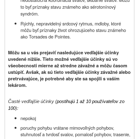
to byť príznaky stavu známeho ako sérotonínový
syndróm.
Rýchly, nepravidelný srdcový rytmus, mdloby, ktoré
môžu byť príznaky život ohrozujúceho stavu známeho
ako Torsades de Pointes.
Môžu sa u vás prejaviť nasledujúce vedľajšie účinky
uvedené nižšie. Tieto možné vedľajšie účinky sú vo
všeobecnosti mierne až stredne závažné a môžu časom
ustúpiť. Avšak, ak sú tieto vedľajšie účinky závažné alebo
pretrvávajúce, je potrebné aby ste sa spojili s vaším
lekárom.
Časté vedľajšie účinky (
postihujú 1 až 10 používateľov zo
100
):
nepokoj
poruchy pohybu vrátane mimovoľných pohybov,
stuhnutosť a tvrdosť svalov, pomalosť pohybov, trasenie,