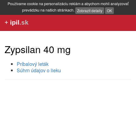
Používame cookie na personalizáciu reklám a abychom mohli analyzovať
prevádzku na našich stránkach.
Zobrazit detaily
OK
+
ipil
.sk
Zypsilan 40 mg
Príbalový leták
Súhrn údajov o lieku