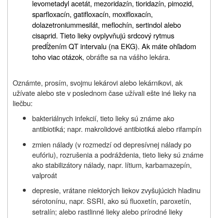
levometadyl acetát, mezoridazín, tioridazín, pimozid,
sparfloxacín, gatifloxacín, moxifloxacín,
dolazetroniummesilát, meflochín, sertindol alebo
cisaprid. Tieto lieky ovplyvňujú srdcový rytmus
predĺžením QT intervalu (na EKG). Ak máte ohľadom
toho viac otázok
, obráťte sa na vášho lekára.
Oznámte, prosím, svojmu lekárovi alebo lekárnikovi, ak
užívate alebo ste v poslednom čase užívali ešte iné lieky na
liečbu:
bakteriálnych infekcií, tieto lieky sú známe ako
antibiotiká; napr. makrolidové antibiotiká alebo rifampín
zmien nálady (v rozmedzí od depresívnej nálady po
eufóriu), rozrušenia a podráždenia, tieto lieky sú známe
ako stabilizátory nálady, napr. lítium, karbamazepín,
valproát
depresie, vrátane niektorých liekov zvyšujúcich hladinu
sérotonínu, napr. SSRI, ako sú fluoxetín, paroxetín,
setralín; alebo rastlinné lieky alebo prírodné lieky