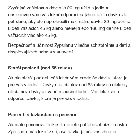
Zvyčajná začiatočná dávka je 20 mg užitá s jedlom,
nasledovne vám váš lekár odporučí najvhodnejšiu dávku. Je
potrebné, aby ste neprekročili maximálnu dávku 80 mg denne
u detí vážiacich 45 kg alebo menej alebo 160 mg denne u detí
vážiacich viac ako 45 kg.
Bezpečnosť a účinnosť Zypsilanu v liečbe schizofrénie u detí a
dospievajúcich nebola stanovená.
Starší pacienti (nad 65 rokov)
Ak ste starší pacient, váš lekár vám predpíše dávku, ktorá je
pre vás vhodná. Dávky u pacientov nad 65 rokov sú niekedy
nižšie než dávky užívané mladšími ľuďmi. Váš lekár vám
odporučí dávku, ktorá je pre vás vhodná.
Pacienti s ťažkosťami s pečeňou
Ak máte pečeňové ťažkosti, môžete potrebovať nižšiu dávku
Zypsilanu. Váš lekár zistí, aká dávka je pre vás vhodná.