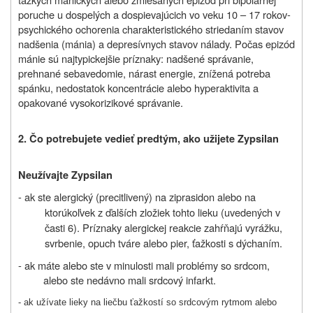
poruche u dospelých a dospievajúcich vo veku 10 – 17 rokov-
psychického ochorenia charakteristického striedaním stavov
nadšenia (mánia) a depresívnych stavov nálady. Počas epizód
mánie sú najtypickejšie príznaky: nadšené správanie,
prehnané sebavedomie, nárast energie, znížená potreba
spánku, nedostatok koncentrácie alebo hyperaktivita a
opakované vysokorizikové správanie.
2. Čo potrebujete vedieť predtým, ako užijete Zypsilan
Neužívajte Zypsilan
- ak ste alergický (precitlivený) na ziprasidon alebo na
ktorúkoľvek z ďalších zložiek tohto lieku (uvedených v
časti 6).
Príznaky a
lergickej reakcie zahŕňajú vyrážku,
svrbenie, opuch tváre alebo pier, ťažkosti s dýchaním.
- ak máte alebo ste v minulosti mali problémy so srdcom,
alebo ste nedávno mali srdcový infarkt.
- ak užívate lieky na liečbu ťažkostí so srdcovým rytmom alebo