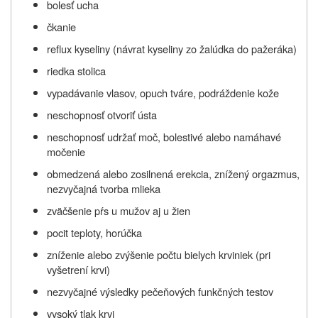
bolesť ucha
čkanie
reflux kyseliny (návrat kyseliny zo žalúdka do pažeráka)
riedka stolica
vypadávanie vlasov, opuch tváre, podráždenie kože
neschopnosť otvoriť ústa
neschopnosť udržať moč, bolestivé alebo namáhavé
močenie
obmedzená alebo zosilnená erekcia, znížený orgazmus,
nezvyčajná tvorba mlieka
zväčšenie pŕs u mužov aj u žien
pocit teploty, horúčka
zníženie alebo zvýšenie počtu bielych krviniek (pri
vyšetrení krvi)
nezvyčajné výsledky pečeňových funkčných testov
vysoký tlak krvi