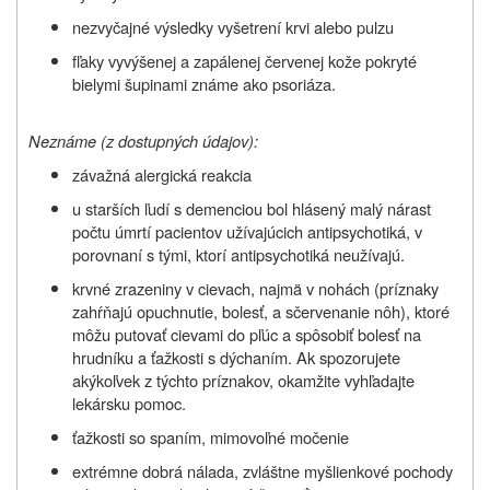
nezvyčajné výsledky vyšetrení krvi alebo pulzu
fľaky vyvýšenej a zapálenej červenej kože pokryté
bielymi šupinami známe ako psoriáza.
Neznáme (z dostupných údajov):
závažná alergická reakcia
u starších ľudí s demenciou bol hlásený malý nárast
počtu úmrtí pacientov užívajúcich antipsychotiká, v
porovnaní s tými, ktorí antipsychotiká neužívajú.
krvné zrazeniny v cievach, najmä v nohách (príznaky
zahŕňajú opuchnutie, bolesť, a sčervenanie nôh), ktoré
môžu putovať cievami do pľúc a spôsobiť bolesť na
hrudníku a ťažkosti s dýchaním. Ak spozorujete
akýkoľvek z týchto príznakov, okamžite vyhľadajte
lekársku pomoc.
ťažkosti so spaním, mimovoľné močenie
extrémne dobrá nálada, zvláštne myšlienkové pochody