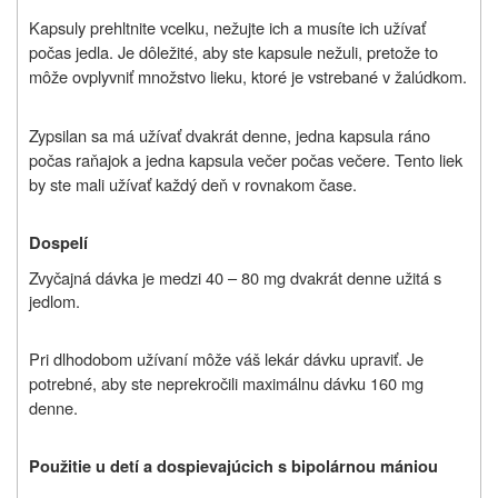
Kapsuly prehltnite vcelku, nežujte ich a musíte ich užívať
počas jedla. Je dôležité, aby ste kapsule nežuli, pretože to
môže ovplyvniť množstvo lieku, ktoré je vstrebané v žalúdkom.
Zypsilan sa má užívať dvakrát denne, jedna kapsula ráno
počas raňajok a jedna kapsula večer počas večere. Tento liek
by ste mali užívať každý deň v rovnakom čase.
Dospelí
Zvyčajná dávka je medzi 40 – 80 mg dvakrát denne užitá s
jedlom.
Pri dlhodobom užívaní môže váš lekár dávku upraviť. Je
potrebné, aby ste neprekročili maximálnu dávku 160 mg
denne.
Použitie u detí a dospievajúcich s bipolárnou mániou