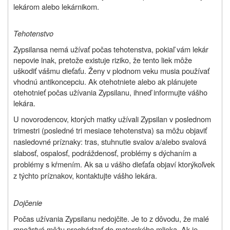
lekárom alebo lekárnikom.
Tehotenstvo
Zypsilan
sa nemá užívať počas tehotenstva, pokiaľ vám lekár
nepovie inak, pretože existuje riziko, že tento liek môže
uškodiť vášmu dieťaťu. Ženy v plodnom veku musia používať
vhodnú antikoncepciu. Ak otehotniete alebo ak plánujete
otehotnieť počas užívania Zypsilanu, ihneď informujte vášho
lekára.
U novorodencov, ktorých matky užívali Zypsilan v poslednom
trimestri (posledné tri mesiace tehotenstva) sa môžu objaviť
nasledovné príznaky: tras, stuhnutie svalov a/alebo svalová
slabosť, ospalosť, podráždenosť, problémy s dýchaním a
problémy s kŕmením. Ak sa u vášho dieťaťa objaví ktorýkoľvek
z týchto príznakov, kontaktujte vášho lekára.
Dojčenie
Počas užívania Zypsilanu nedojčite. Je to z dôvodu, že malé
množstvá môžu prechádzať do materského mlieka. Ak je