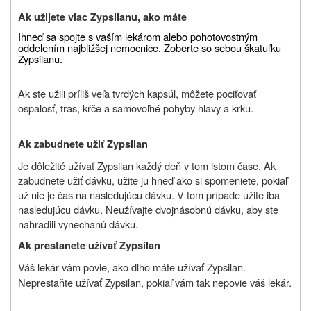
Ak užijete viac Zypsilanu, ako máte
Ihneď sa spojte s vaším lekárom alebo pohotovostným
oddelením najbližšej nemocnice. Zoberte so sebou škatuľku
Zypsilanu.
Ak ste užili príliš veľa tvrdých kapsúl, môžete pociťovať
ospalosť, tras, kŕče a samovoľné pohyby hlavy a krku.
Ak zabudnete užiť Zypsilan
Je dôležité užívať Zypsilan každý deň v tom istom čase. Ak
zabudnete užiť dávku, užite ju hneď ako si spomeniete, pokiaľ
už nie je čas na nasledujúcu dávku. V tom prípade užite iba
nasledujúcu dávku. Neužívajte dvojnásobnú dávku, aby ste
nahradili vynechanú dávku.
Ak prestanete užívať Zypsilan
Váš lekár vám povie, ako dlho máte užívať Zypsilan.
Neprestaňte užívať Zypsilan, pokiaľ vám tak nepovie váš lekár.