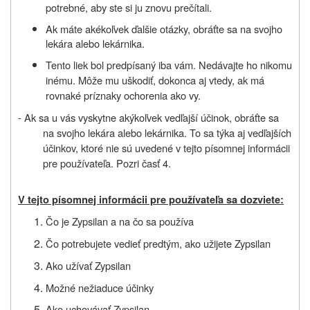
potrebné, aby ste si ju znovu prečítali.
Ak máte akékoľvek ďalšie otázky, obráťte sa na svojho
lekára alebo lekárnika.
Tento liek bol predpísaný iba vám. Nedávajte ho nikomu
inému. Môže mu uškodiť, dokonca aj vtedy, ak má
rovnaké príznaky ochorenia ako vy.
- Ak sa u vás vyskytne akýkoľvek vedľajší účinok, obráťte sa
na svojho lekára alebo lekárnika. To sa týka aj vedľajších
účinkov, ktoré nie sú uvedené v tejto písomnej informácii
pre používateľa. Pozri časť 4.
V tejto písomnej informácii pre používateľa sa dozviete:
Čo je Zypsilan
a na čo sa používa
Čo potrebujete vedieť predtým, ako užijete Zypsilan
Ako užívať Zypsilan
Možné nežiaduce účinky
Ako uchovávať Zypsilan