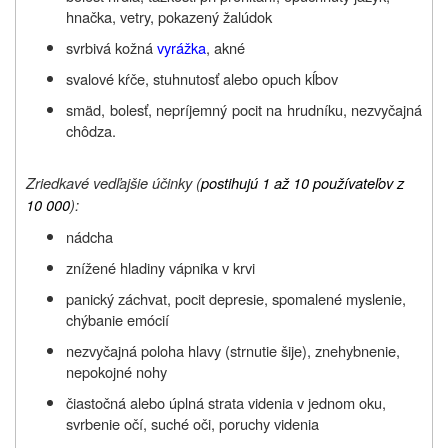
hnačka, vetry, pokazený žalúdok
svrbivá kožná
vyrážka
, akné
svalové kŕče, stuhnutosť alebo opuch kĺbov
smäd, bolesť, nepríjemný pocit na hrudníku, nezvyčajná
chôdza.
Zriedkavé vedľajšie účinky (
postihujú 1 až 10 používateľov z
10 000
):
nádcha
znížené hladiny vápnika v krvi
panický záchvat, pocit depresie, spomalené myslenie,
chýbanie emócií
nezvyčajná poloha hlavy (strnutie šije), znehybnenie,
nepokojné nohy
čiastočná alebo úplná strata videnia v jednom oku,
svrbenie očí, suché oči, poruchy videnia