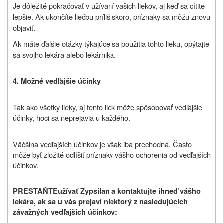
Je dôležité pokračovať v užívaní vašich liekov, aj keď sa cítite
lepšie. Ak ukončíte liečbu príliš skoro, príznaky sa môžu znovu
objaviť.
Ak máte ďalšie otázky týkajúce sa použitia tohto lieku, opýtajte
sa svojho lekára alebo lekárnika.
4. Možné vedľajšie účinky
Tak ako všetky lieky, aj tento liek môže spôsobovať vedľajšie
účinky, hoci sa neprejavia u každého.
Väčšina vedľajších účinkov je však iba prechodná. Často
môže byť zložité odlíšiť príznaky vášho ochorenia od vedľajších
účinkov.
PRESTAŇTE
užívať Zypsilan a kontaktujte ihneď vášho
lekára, ak sa u vás prejaví niektorý z nasledujúcich
závažných vedľajších účinkov: