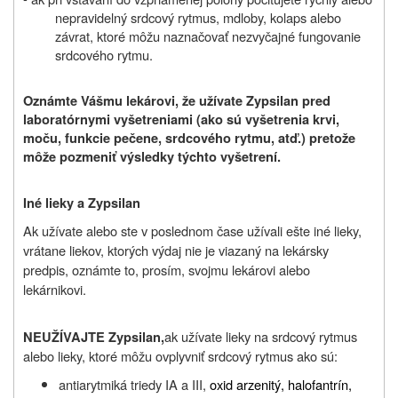
nepravidelný srdcový rytmus, mdloby, kolaps alebo
závrat, ktoré môžu naznačovať nezvyčajné fungovanie
srdcového rytmu.
Oznámte Vášmu lekárovi, že užívate Zypsilan pred
laboratórnymi vyšetreniami (ako sú vyšetrenia krvi,
moču, funkcie pečene, srdcového rytmu, atď.) pretože
môže pozmeniť výsledky týchto vyšetrení.
Iné lieky a Zypsilan
Ak užívate alebo ste v poslednom čase užívali ešte iné lieky,
vrátane liekov, ktorých výdaj nie je viazaný na lekársky
predpis, oznámte to, prosím, svojmu lekárovi alebo
lekárnikovi.
ak užívate lieky na srdcový rytmus
NEUŽÍVAJTE Zypsilan,
alebo lieky,
ktoré môžu ovplyvniť srdcový rytmus ako sú:
antiarytmiká triedy IA a III,
oxid arzenitý, halofantrín,