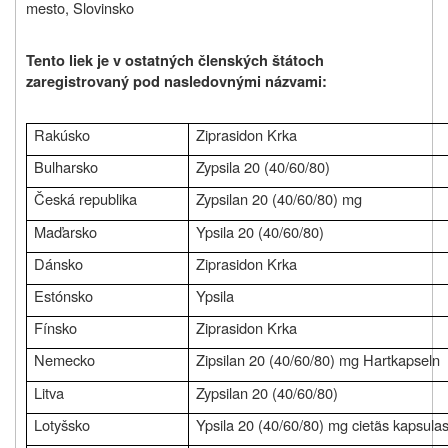
mesto, Slovinsko
Tento liek je v ostatných členských štátoch
zaregistrovaný pod nasledovnými názvami:
Rakúsko
Ziprasidon Krka
Bulharsko
Zypsila 20 (40/60/80)
Česká republika
Zypsilan 20 (40/60/80) mg
Maďarsko
Ypsila 20 (40/60/80)
Dánsko
Ziprasidon Krka
Estónsko
Ypsila
Fínsko
Ziprasidon Krka
Nemecko
Zipsilan 20 (40/60/80) mg Hartkapseln
Litva
Zypsilan 20 (40/60/80)
Lotyšsko
Ypsila 20 (40/60/80) mg cietãs kapsula