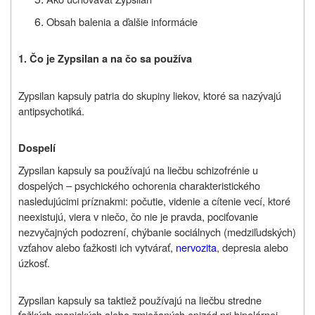
Obsah balenia a ďalšie informácie
1. Čo je Zypsilan a na čo sa používa
Zypsilan kapsuly patria do skupiny liekov, ktoré sa nazývajú
antipsychotiká.
Dospelí
Zypsilan kapsuly
sa používajú na liečbu schizofrénie u
dospelých – psychického ochorenia charakteristického
nasledujúcimi príznakmi: počutie, videnie a cítenie vecí, ktoré
neexistujú, viera v niečo, čo nie je pravda, pociťovanie
nezvyčajných podozrení, chýbanie sociálnych (medziľudských)
vzťahov alebo ťažkosti ich vytvárať,
nervozita
, depresia alebo
úzkosť.
Zypsilan kapsuly sa taktiež používajú na liečbu stredne
ťažkých manických alebo zmiešaných epizód pri bipolárnej