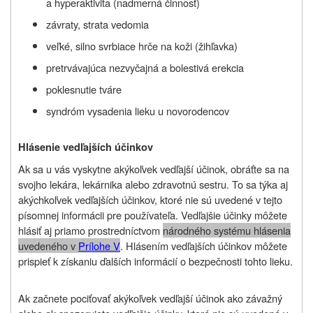
a hyperaktivita (nadmerná činnosť)
závraty, strata vedomia
veľké, silno svrbiace hrče na koži (žihľavka)
pretrvávajúca nezvyčajná a bolestivá erekcia
poklesnutie tváre
syndróm vysadenia lieku u novorodencov
Hlásenie vedľajších účinkov
Ak sa u vás vyskytne akýkoľvek vedľajší účinok, obráťte sa na
svojho lekára, lekárnika alebo zdravotnú sestru. To sa týka aj
akýchkoľvek vedľajších účinkov, ktoré nie sú uvedené v tejto
písomnej informácii pre používateľa. Vedľajšie účinky môžete
hlásiť aj priamo prostredníctvom
národného systému hlásenia
uvedeného v
Prílohe V
. Hlásením vedľajších účinkov môžete
prispieť k získaniu ďalších informácií o bezpečnosti tohto lieku.
Ak začnete pociťovať akýkoľvek vedľajší účinok ako závažný