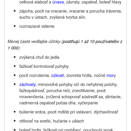
celková slabosť a
únava
, závraty, ospalosť, bolesť hlavy
zápcha, pocit na vracanie, vracanie a porucha trávenia,
sucho v ústach, zvýšená tvorba slín.
rozmazané videnie
Menej časté vedľajšie účinky (
postihujú 1 až 10 používateľov z
1 000
):
zvýšená chuť do jedla
ťažkosť kontrolovať pohyby
pocit rozrušenia,
úzkost
i, zovretia hrdla, nočné
mor
y
záchvaty
, mimovoľné pohyby očí do nehybnej polohy,
ťažkopádnosť, porucha reči, znecitlivenie, pocit
mravenčenia, znížená schopnosť sústrediť sa, slintanie,
nadmerná ospalosť počas dňa, vyčerpanie
búšenie srdca, pocit mdlôb pri vstávaní, dýchavičnosť
citlivosť na svetlo, hučanie v ušiach
bolesť hrdla, ťažkosti pri prehĺtaní, opuchnutý jazyk,