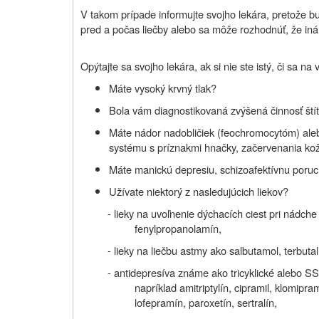
V takom prípade informujte svojho lekára, pretože bu
pred a počas liečby alebo sa môže rozhodnúť, že iná 
Opýtajte sa svojho lekára, ak si nie ste istý, či sa na 
Máte vysoký krvný tlak?
Bola vám diagnostikovaná zvýšená činnosť štít
Máte nádor nadobličiek (feochromocytóm) al
systému s príznakmi hnačky, začervenania ko
Máte manickú depresiu, schizoafektívnu poruc
Užívate niektorý z nasledujúcich liekov?
- lieky na uvoľnenie dýchacích ciest pri nádch
fenylpropanolamín,
- lieky na liečbu astmy ako salbutamol, terbutalí
- antidepresíva známe ako tricyklické alebo SS
napríklad amitriptylín, cipramil, klomipr
lofepramín, paroxetín, sertralín,