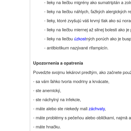
- lieky na liečbu migrény ako sumatriptán a zolm
- lieky na liečbu náhlych, ťažkých alergických re
- lieky, ktoré zvyšujú váš krvný tlak ako sú no
- lieky na liečbu miernej až silnej bolesti ako je 
- lieky na liečbu
úzkost
ných porúch ako je busp
- antibiotikum nazývané rifampicín.
Upozornenia a opatrenia
Povedzte svojmu lekárovi predtým, ako začnete použív
- sa vám ľahko tvoria modriny a krvácate,
- ste anemický,
- ste náchylný na infekcie,
- máte alebo ste niekedy mali
záchvaty
,
- máte problémy s pečeňou alebo obličkami, najmä ak
- máte hnačku.