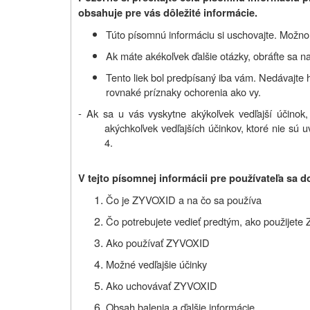
obsahuje pre vás dôležité informácie.
Túto písomnú informáciu si uschovajte. Možno b
Ak máte akékoľvek ďalšie otázky, obráťte sa na
Tento liek bol predpísaný iba vám. Nedávajte
rovnaké príznaky ochorenia ako vy.
- Ak sa u vás vyskytne akýkoľvek vedľajší účinok,
akýchkoľvek vedľajších účinkov, ktoré nie sú u
4.
V tejto písomnej informácii pre používateľa sa d
Čo je ZYVOXID
a na čo sa používa
Čo potrebujete vedieť predtým, ako použijet
Ako používať ZYVOXID
Možné vedľajšie účinky
Ako uchovávať ZYVOXID
Obsah balenia a ďalšie informácie