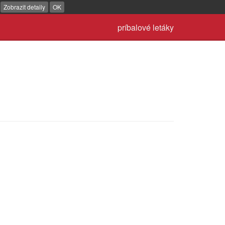
.
Zobrazit detaily
OK
príbalové letáky