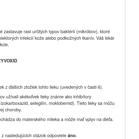
 zastavuje rast určitých typov baktérií (mikróbov), ktoré
niektorých infekcií kože alebo podkožných tkanív. Váš lekár
kcie.
ZYVOXID
ek z ďalších zložiek tohto lieku
(uvedených v časti 6).
v užívali akékoľvek lieky známe ako inhibítory
zokarboxazid, selegilín, moklobemid). Tieto lieky sa môžu
ej choroby.
 prechádza do materského mlieka a môže mať vplyv na dieťa.
z nasledujúcich otázok odpoviete
.
áno