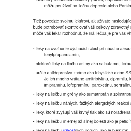
môžu používať na liečbu depresie alebo Parki
Tiež povedzte svojmu lekárovi, ak užívate nasleduj
bude potrebovať skontrolovať váš celkový zdravotný s
môže váš lekár rozhodnúť, že iná liečba je pre vás v
- lieky na uvoľnenie dýchacích ciest pri nádche aleb
fenylpropanolamín,
- niektoré lieky na liečbu astmy ako salbutamol, terbut
- určité antidepresíva známe ako tricyklické alebo S
Je ich mnoho vrátane amitriptylínu, cipramilu,
imipramínu, lofepramínu, paroxetínu, sertralínu
- lieky na liečbu migrény ako sumatriptán a zolmitript
- lieky na liečbu náhlych, ťažkých alergických reakcií
- lieky, ktoré zvyšujú váš krvný tlak ako sú noradren
- lieky na liečbu miernej až silnej bolesti ako je petidí
- lieky na liečbu
úzkost
ných porúch, ako je buspirón,