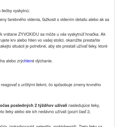
 liečby vyskytnú:
y farebného videnia, ťažkosti s videním detailu alebo ak sa
otík vrátane ZYVOXIDU sa môže u vás vyskytnúť hnačka. Ak
jete krv alebo hlien vo vašej stolici, okamžite prestaňte
ejto situácii je potrebné, aby ste prestali užívať lieky, ktoré
cha alebo zrýc
hlen
é dýchanie.
reagovať s určitými liekmi, čo spôsobuje zmeny krvného
nasledujúce lieky,
počas posledných 2 týždňov užívali
eto lieky alebo ste ich nedávno užívali (pozri časť 2,
zín, izokarboxazid, selegilín, moklobemid). Tieto lieky sa