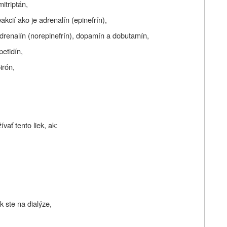
itriptán,
akcií ako je adrenalín (epinefrín),
radrenalín (norepinefrín), dopamín a dobutamín,
petidín,
irón,
ať tento liek, ak:
 ste na dialýze,