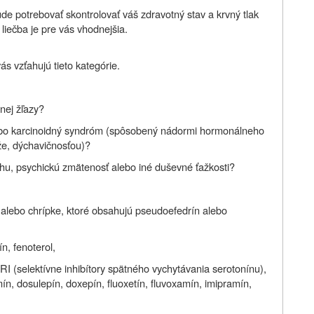
de potrebovať skontrolovať váš zdravotný stav a krvný tlak
liečba je pre vás vhodnejšia.
vás vzťahujú tieto kategórie.
nej žľazy?
ebo karcinoidný syndróm (spôsobený nádormi hormonálneho
že, dýchavičnosťou)?
hu, psychickú zmätenosť alebo iné duševné ťažkosti?
e alebo chrípke, ktoré obsahujú pseudoefedrín alebo
n, fenoterol,
RI (selektívne inhibítory spätného vychytávania serotonínu),
amín, dosulepín, doxepín, fluoxetín, fluvoxamín, imipramín,