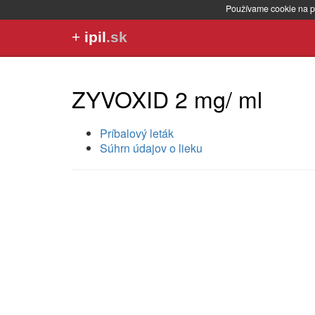
Používame cookie na p
+
ipil
.sk
ZYVOXID 2 mg/ ml
Príbalový leták
Súhrn údajov o lieku