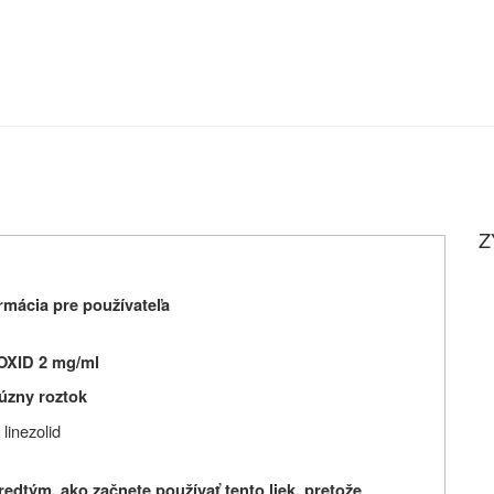
Z
mácia pre používateľa
OXID 2 mg/ml
fúzny roztok
linezolid
predtým, ako začnete používať
tento liek, pretože