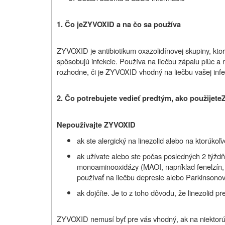
1.
Čo je
ZYVOXID
a na čo sa používa
ZYVOXID je antibiotikum oxazolidínovej skupiny, ktoré
spôsobujú infekcie. Používa na liečbu zápalu pľúc a 
rozhodne, či je ZYVOXID vhodný na liečbu vašej infe
2.
Čo potrebujete vedieť predtým, ako použijete
Nepoužívajte
ZYVOXID
ak ste alergický na linezolid alebo na ktorúkoľv
ak užívate alebo ste počas posledných 2 týždňo
monoaminooxidázy (MAOI, napríklad fenelzín, i
používať na liečbu depresie alebo Parkinsonov
ak dojčíte. Je to z toho dôvodu, že linezolid
ZYVOXID nemusí byť pre vás vhodný, ak na niektorú 