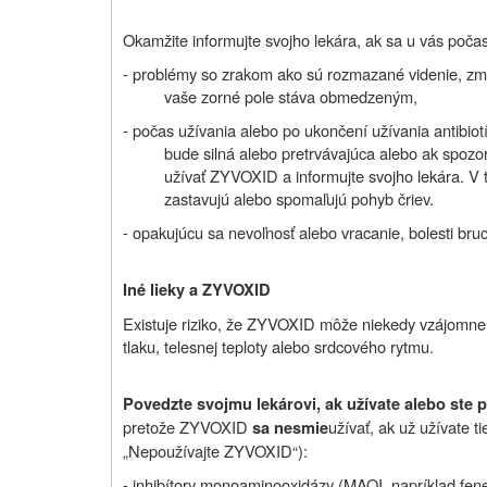
Okamžite informujte svojho lekára, ak sa u vás počas
- problémy so zrakom ako sú rozmazané videnie, zmen
vaše zorné pole stáva obmedzeným,
- počas užívania alebo po ukončení užívania antibi
bude silná alebo pretrvávajúca alebo ak spozoru
užívať ZYVOXID a informujte svojho lekára. V tak
zastavujú alebo spomaľujú pohyb čriev.
- opakujúcu sa nevoľnosť alebo vracanie, bolesti bru
Iné lieky a ZYVOXID
Existuje riziko, že ZYVOXID
môže niekedy vzájomne 
tlaku, telesnej teploty alebo srdcového rytmu.
Povedzte svojmu lekárovi, ak užívate alebo ste 
pretože ZYVOXID
užívať, ak už užívate ti
sa nesmie
„Nepoužívajte ZYVOXID“):
- inhibítory monoaminooxidázy (MAOI, napríklad fenel