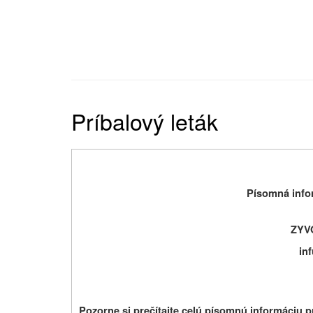
Príbalový leták
Písomná infor
ZYV
in
Pozorne si prečítajte celú písomnú informáciu 