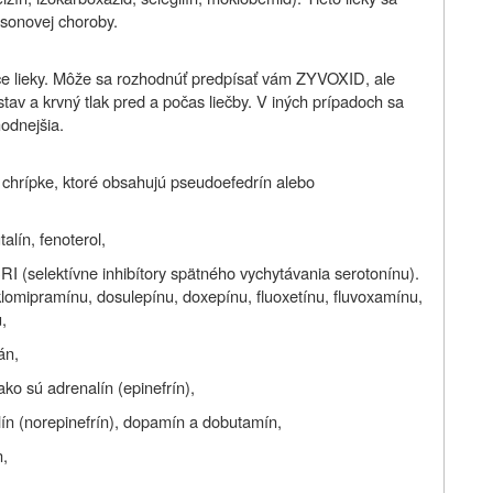
nsonovej choroby.
úce lieky. Môže sa rozhodnúť predpísať vám ZYVOXID, ale
tav a krvný tlak pred a počas liečby. V iných prípadoch sa
hodnejšia.
o chrípke, ktoré obsahujú pseudoefedrín alebo
alín, fenoterol,
SRI (selektívne inhibítory spätného vychytávania serotonínu).
 klomipramínu, dosulepínu, doxepínu, fluoxetínu, fluvoxamínu,
,
án,
 ako sú adrenalín (epinefrín),
alín (norepinefrín), dopamín a dobutamín,
n,