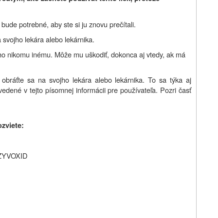
ude potrebné, aby ste si ju znovu prečítali.
 svojho lekára alebo lekárnika.
 ho nikomu inému. Môže mu uškodiť, dokonca aj vtedy, ak má
 obráťte sa na svojho lekára
alebo
lekárnika. To sa týka aj
vedené v tejto písomnej informácii pre používateľa. Pozri časť
ozviete:
e ZYVOXID