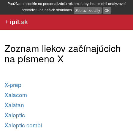
Používame cookie na personalizáciu reklám a abychom mohli analyzovať
prevádzku na našich stránkach.
Zobrazit detaily
OK
+
ipil
.sk
Zoznam liekov začínajúcich
na písmeno X
X-prep
Xalacom
Xalatan
Xaloptic
Xaloptic combi