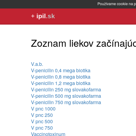
Používame cookie na p
+
ipil
.sk
Zoznam liekov začínajú
V.a.b.
V-penicilin 0,4 mega biotika
V-penicilin 0,8 mega biotika
V-penicilin 1,2 mega biotika
V-penicilin 250 mg slovakofarma
V-penicilin 500 mg slovakofarma
V-penicilin 750 mg slovakofarma
V pnc 1000
V pnc 250
V pnc 500
V pnc 750
Vaccinotoxinum