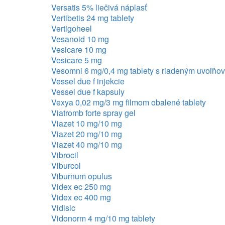
Versatis 5% liečivá náplasť
Vertibetis 24 mg tablety
Vertigoheel
Vesanoid 10 mg
Vesicare 10 mg
Vesicare 5 mg
Vesomni 6 mg/0,4 mg tablety s riadeným uvoľňo
Vessel due f injekcie
Vessel due f kapsuly
Vexya 0,02 mg/3 mg filmom obalené tablety
Viatromb forte spray gel
Viazet 10 mg/10 mg
Viazet 20 mg/10 mg
Viazet 40 mg/10 mg
Vibrocil
Viburcol
Viburnum opulus
Videx ec 250 mg
Videx ec 400 mg
Vidisic
Vidonorm 4 mg/10 mg tablety