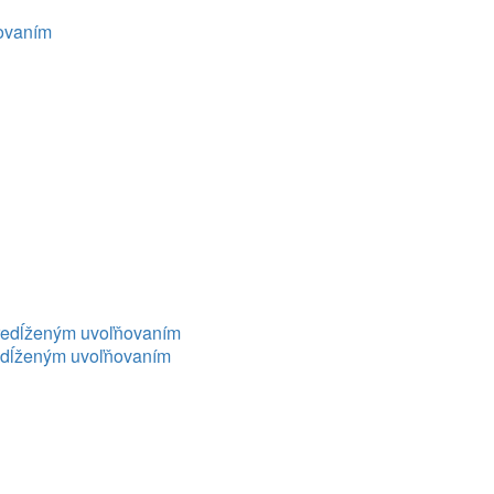
ňovaním
 predĺženým uvoľňovaním
predĺženým uvoľňovaním