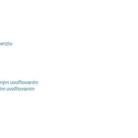
penziu
ženým uvoľňovaním
ným uvoľňovaním