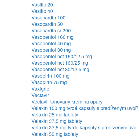
Vasilip 20
Vasilip 40
Vasocardin 100
Vasocardin 50
Vasocardin sr 200
Vasopentol 160 mg
Vasopentol 40 mg
Vasopentol 80 mg
Vasopentol hct 160/12,5 mg
Vasopentol hct 160/25 mg
Vasopentol hct 80/12,5 mg
Vasopirin 100 mg
Vasopirin 75 mg
Vaxigrip
Vectavir
Vectavir tónovaný krém na opary
Velaxin 150 mg tvrdé kapsuly s predĺženým uvo
Velaxin 25 mg tablety
Velaxin 37,5 mg tablety
Velaxin 37,5 mg tvrdé kapsuly s predĺženým uvo
Velaxin 50 mg tablety