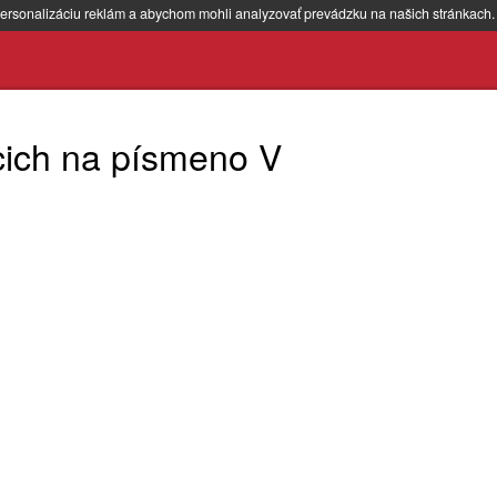
ersonalizáciu reklám a abychom mohli analyzovať prevádzku na našich stránkach
cich na písmeno V