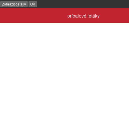
.
Zobrazit detaily
OK
príbalové letáky