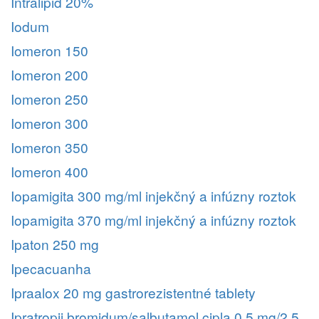
Intralipid 20%
Iodum
Iomeron 150
Iomeron 200
Iomeron 250
Iomeron 300
Iomeron 350
Iomeron 400
Iopamigita 300 mg/ml injekčný a infúzny roztok
Iopamigita 370 mg/ml injekčný a infúzny roztok
Ipaton 250 mg
Ipecacuanha
Ipraalox 20 mg gastrorezistentné tablety
Ipratropii bromidum/salbutamol cipla 0,5 mg/2,5