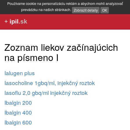
Používame cookie na personalizáciu reklám a abychom mohli analyzovať
prevádzku na našich stránkach.
Zobrazit detaily
OK
+
ipil
.sk
Zoznam liekov začínajúcich
na písmeno I
Ialugen plus
Iasocholine 1gbq/ml, injekčný roztok
Iasoflu 2,0 gbq/ml injekčný roztok
Ibalgin 200
Ibalgin 400
Ibalgin 600